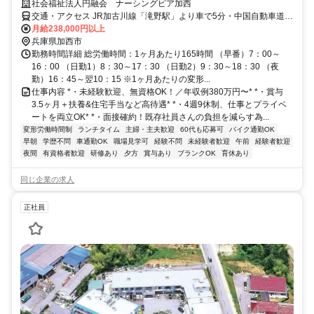
社会福祉法人円融会 ナーシングピア加西
交通・アクセス JR加古川線「滝野駅」より車で5分・中国自動車道
「滝野社インター」より車で5分
月給238,000円以上
兵庫県加西市
勤務時間詳細 総労働時間：1ヶ月あたり165時間 （早番）7：00～
16：00 （日勤1）8：30～17：30 （日勤2）9：30～18：30 （夜
勤）16：45～翌10：15 ※1ヶ月あたりの変形...
仕事内容 *・未経験歓迎、無資格OK！／年収例380万円〜* *・賞与
3.5ヶ月＋扶養&住宅手当など高待遇* *・4週9休制、仕事とプライベ
ートを両立OK* *・面接確約！既存社員さんの負担を減らす為...
変形労働時間制
ランチタイム
主婦・主夫歓迎
60代も応募可
バイク通勤OK
早朝
学歴不問
車通勤OK
職場見学可
経験不問
未経験者歓迎
午前
経験者歓迎
夜間
有資格者歓迎
研修あり
夕方
賞与あり
ブランクOK
育休あり
同じ企業の求人
正社員