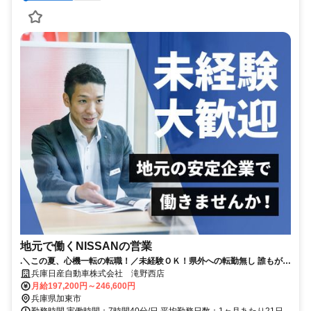
地元で働くNISSANの営業
.＼この夏、心機一転の転職！／未経験ＯＫ！県外への転勤無し 誰もが知
る安心な会社！賞与4.8か月分（昨年実績）｜年間休日123日
兵庫日産自動車株式会社 滝野西店
月給197,200円～246,600円
兵庫県加東市