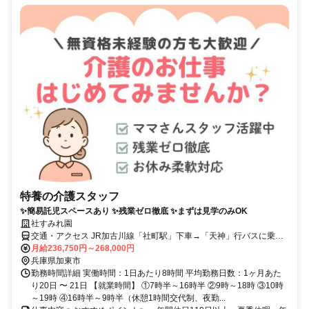
特養の介護スタッフ
✨簡易託児スペースあり ✨残業ゼロ徹底 ✨まずは見学のみOK
社すみれ園
交通・アクセス JR加古川線「社町駅」下車→「天神」行バスに乗車
（約25分）→「南山」下車→徒歩300ｍ
月給236,750円～268,000円
兵庫県加東市
勤務時間詳細 実働時間：1日あたり8時間 平均勤務日数：1ヶ月あた
り20日 〜 21日 【就業時間】 ①7時半～16時半 ②9時～18時 ③10時
～19時 ④16時半～9時半（休憩1時間交代制、夜勤...