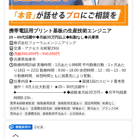
携帯電話用プリント基板の生産技術エンジニア
20～40代活躍中◆月給35万円以上◆転勤なし◆兵庫県
株式会社フォーラムエンジニアリング
交通・アクセス 社町駅29分
月給350,000円～550,000円
兵庫県加東市
勤務時間詳細 実働時間：1日あたり8時間 平均勤務日数：1ヶ月あた
り18日 〜 22日 勤務時間：9:00～18:00 休憩時間：12：00～13：00
※勤務時間、休憩時間ともに就業先により変動...
仕事内容 ■―――――――――――――■ 面接1回のスピード選考実
施中！ 8月入社大歓迎！ ★20～30代活躍中！
■―――――――――――――■ ◆経験者月給35万円～ ◆月平均残業
時間8.15h...
業界未経験者歓迎
無期雇用派遣
資格取得支援あり
固定時間制
転勤なし
住宅手当あり
交通費全額支給
経験者歓迎
研修あり
賞与あり
ブランクOK
育休あり
交通費支給
資格取得手当あり
土日祝休み
正社員