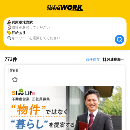
兵庫県
兵庫県
滝野駅
滝野駅
職種を選択してください
昇給あり
昇給あり
キーワードを選択してください
772件
条件保存
関連度順
正社員