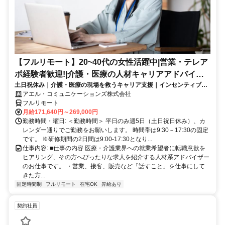
【フルリモート】20~40代の女性活躍中|営業・テレア
ポ経験者歓迎!|介護・医療の人材キャリアアドバイザ
土日祝休み｜介護・医療の現場を救うキャリア支援｜インセンティブあ
ー
り｜業界未経験からプロのアドバイザーへ
アエル・コミュニケーションズ株式会社
フルリモート
月給171,640円～269,000円
勤務時間・曜日: ＜勤務時間＞ 平日のみ週5日（土日祝日休み）、カ
レンダー通りでご勤務をお願いします。 時間帯は9:30－17:30の固定
です。 ※研修期間の2日間は9:00-17:30となり...
仕事内容: ■仕事の内容 医療・介護業界への就業希望者に転職意欲を
ヒアリング、その方へぴったりな求人を紹介する人材系アドバイザー
のお仕事です。 ・営業、接客、販売など「話すこと」を仕事にして
きた方...
固定時間制
フルリモート
在宅OK
昇給あり
契約社員