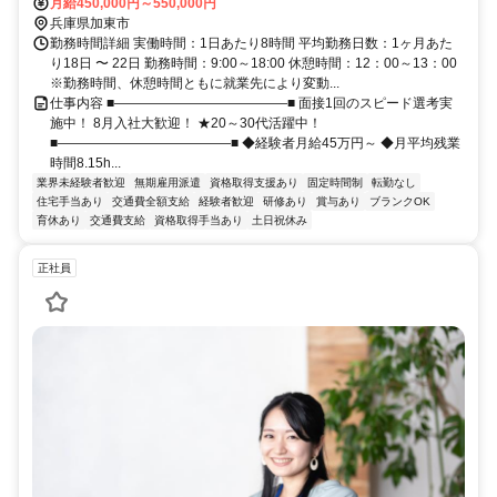
月給450,000円～550,000円
兵庫県加東市
勤務時間詳細 実働時間：1日あたり8時間 平均勤務日数：1ヶ月あた
り18日 〜 22日 勤務時間：9:00～18:00 休憩時間：12：00～13：00
※勤務時間、休憩時間ともに就業先により変動...
仕事内容 ■―――――――――――――■ 面接1回のスピード選考実
施中！ 8月入社大歓迎！ ★20～30代活躍中！
■―――――――――――――■ ◆経験者月給45万円～ ◆月平均残業
時間8.15h...
業界未経験者歓迎
無期雇用派遣
資格取得支援あり
固定時間制
転勤なし
住宅手当あり
交通費全額支給
経験者歓迎
研修あり
賞与あり
ブランクOK
育休あり
交通費支給
資格取得手当あり
土日祝休み
正社員