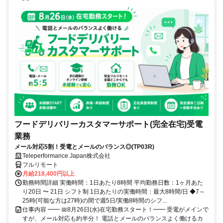
フードデリバリーカスタマーサポート(完全在宅)受電
業務
メール対応5割！受電とメールのバランス◎(TP03R)
Teleperformance Japan株式会社
フルリモート
月給218,400円以上
勤務時間詳細 実働時間：1日あたり8時間 平均勤務日数：1ヶ月あた
り20日 〜 21日 シフト制 1日あたりの実働時間：最大8時間/日 ◆7～
25時(可能な方は27時)の間で週5日/実働8時間のシフ...
仕事内容 ━━ 📅8月26日(水)在宅勤務スタート！━━ 受電がメインで
すが、メール対応も約半分！ 電話とメールのバランスよく働けるカ