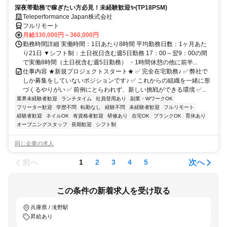
深夜帯勤務で稼ぎたい方必見！未経験歓迎✨(TP18PSM)
Teleperformance Japan株式会社
フルリモート
月給330,000円～360,000円
勤務時間詳細 実働時間：1日あたり8時間 平均勤務日数：1ヶ月あた
り21日 ▼シフト制：土日祝日含む週5日勤務 17：00～翌9：00の間
で実働8時間（土日祝含む週5日勤務） ・1時間休憩の他に前半...
仕事内容 ★新規プロジェクトスタート★ ✅ 完全在宅勤務♪ ✅ 弊社で
しか募集をしていないポジションです♪ ✅ これからの組織を一緒に形
づくるやりがい ✅ 前例にとらわれず、新しい挑戦ができる環境 ✅...
業界未経験者歓迎
ランチタイム
社員登用あり
副業・WワークOK
フリーター歓迎
学歴不問
転勤なし
経験不問
未経験者歓迎
フルリモート
経験者歓迎
ネイルOK
有資格者歓迎
研修あり
在宅OK
ブランクOK
育休あり
オープニングスタッフ
長期歓迎
シフト制
同じ企業の求人
前へ
次へ
1
2
3
4
5
この条件の新着求人を受け取る
兵庫県 / 滝野駅
昇給あり