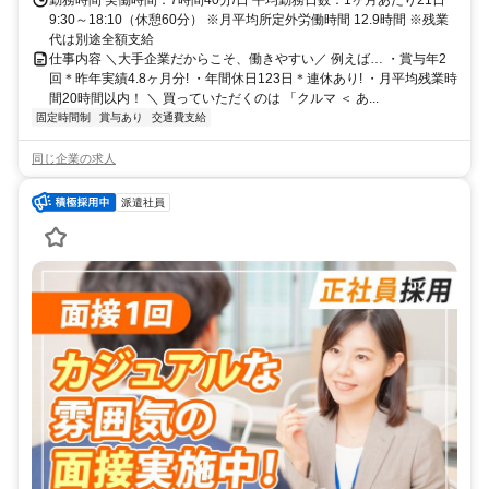
勤務時間 実働時間：7時間40分/日 平均勤務日数：1ヶ月あたり21日
9:30～18:10（休憩60分） ※月平均所定外労働時間 12.9時間 ※残業
代は別途全額支給
仕事内容 ＼大手企業だからこそ、働きやすい／ 例えば… ・賞与年2
回＊昨年実績4.8ヶ月分! ・年間休日123日＊連休あり! ・月平均残業時
間20時間以内！ ＼ 買っていただくのは 「クルマ ＜ あ...
固定時間制
賞与あり
交通費支給
同じ企業の求人
派遣社員