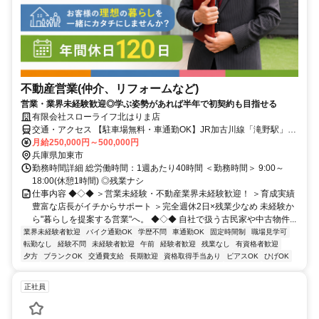
不動産営業(仲介、リフォームなど)
営業・業界未経験歓迎◎学ぶ姿勢があれば半年で初契約も目指せる
有限会社スローライフ北はりま店
交通・アクセス 【駐車場無料・車通勤OK】JR加古川線「滝野駅」か
ら徒歩15分
月給250,000円～500,000円
兵庫県加東市
勤務時間詳細 総労働時間：1週あたり40時間 ＜勤務時間＞ 9:00～
18:00(休憩1時間) ◎残業ナシ
仕事内容 ◆◇◆ ＞営業未経験・不動産業界未経験歓迎！ ＞育成実績
豊富な店長がイチからサポート ＞完全週休2日×残業少なめ 未経験か
ら"暮らしを提案する営業"へ。 ◆◇◆ 自社で扱う古民家や中古物件...
業界未経験者歓迎
バイク通勤OK
学歴不問
車通勤OK
固定時間制
職場見学可
転勤なし
経験不問
未経験者歓迎
午前
経験者歓迎
残業なし
有資格者歓迎
夕方
ブランクOK
交通費支給
長期歓迎
資格取得手当あり
ピアスOK
ひげOK
正社員