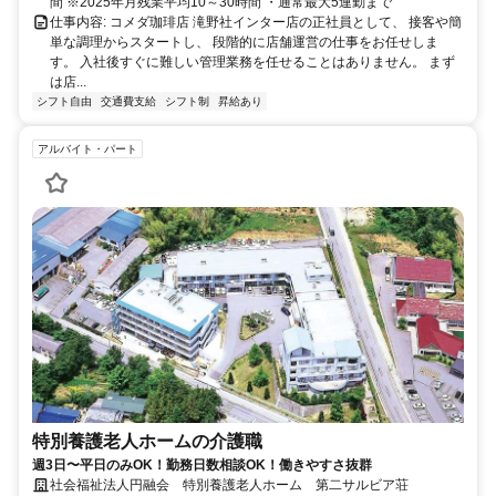
間 ※2025年月残業平均10～30時間 ・通常最大5連勤まで
仕事内容: コメダ珈琲店 滝野社インター店の正社員として、 接客や簡
単な調理からスタートし、 段階的に店舗運営の仕事をお任せしま
す。 入社後すぐに難しい管理業務を任せることはありません。 まず
は店...
シフト自由
交通費支給
シフト制
昇給あり
アルバイト・パート
特別養護老人ホームの介護職
週3日〜平日のみOK！勤務日数相談OK！働きやすさ抜群
社会福祉法人円融会 特別養護老人ホーム 第二サルビア荘