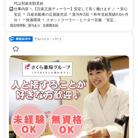
代は別途全額支給
仕事内容 ＼【日産正規ディーラー】安定して長く働けます ／ ＊安心
安定 ＊ 日産自動車の正規販売店 ＊賞与年2回 ＊昨年支給実績4.8か月
分！ ＊快適環境 ＊ スポットクーラー・ヒーター完備 「安定...
固定時間制
賞与あり
交通費支給
アルバイト・パート