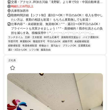
交通・アクセス JR加古川線「滝野駅」より車で5分・中国自動車道
「滝野社インター」より車で5分
時給1,116円以上
兵庫県加西市
勤務時間詳細 【シフト制】 週3日〜OK！平日のみOK！ 収入を増やし
たい方は、夜勤の相談も歓迎！ もちろん夜勤無しでも歓迎！
仕事内容 *・未経験歓迎、無資格OK！* *・週2日〜OK平日のみOK！
プライベートも充実させましょう！* *・面接確約！既存社員さんの負
担を減らす為、積極採用中！* ∴‥∵‥∴‥∵‥∴‥∴‥∵‥∴...
ランチタイム
主婦・主夫歓迎
60代も応募可
資格取得支援あり
バイク通勤OK
学歴不問
車通勤OK
職場見学可
平日のみOK
経験不問
未経験者歓迎
経験者歓迎
有資格者歓迎
研修あり
賞与あり
ブランクOK
交通費支給
週2・3日からOK
シフト制
服装自由
正社員