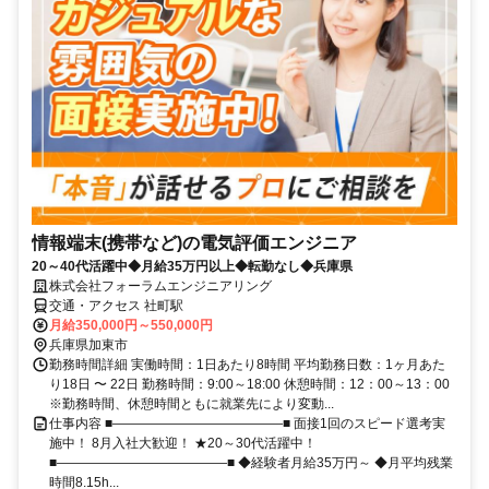
情報端末(携帯など)の電気評価エンジニア
20～40代活躍中◆月給35万円以上◆転勤なし◆兵庫県
株式会社フォーラムエンジニアリング
交通・アクセス 社町駅
月給350,000円～550,000円
兵庫県加東市
勤務時間詳細 実働時間：1日あたり8時間 平均勤務日数：1ヶ月あた
り18日 〜 22日 勤務時間：9:00～18:00 休憩時間：12：00～13：00
※勤務時間、休憩時間ともに就業先により変動...
仕事内容 ■―――――――――――――■ 面接1回のスピード選考実
施中！ 8月入社大歓迎！ ★20～30代活躍中！
■―――――――――――――■ ◆経験者月給35万円～ ◆月平均残業
時間8.15h...