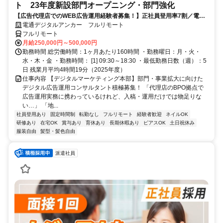
ト 23年度新設部門オープニング・部門強化
【広告代理店でのWEB広告運用経験者募集！】正社員登用率7割／電通
G／全国×完全在宅／年休126日・土日祝休み／残業月平均4時間19分
電通デジタルアンカー フルリモート
フルリモート
月給250,000円～500,000円
勤務時間 総労働時間：1ヶ月あたり160時間 ・勤務曜日：月・火・
水・木・金 ・勤務時間： [1] 09:30～18:30 ・最低勤務日数（週）：5
日 残業月平均4時間19分（2025年度）
仕事内容 【デジタルマーケティング本部】部門・事業拡大に向けた
デジタル広告運用コンサルタント積極募集！ 「代理店のBPO拠点で
広告運用実務に携わっているけれど、入稿・運用だけでは物足りな
い…」 「地...
社員登用あり
固定時間制
転勤なし
フルリモート
経験者歓迎
ネイルOK
研修あり
在宅OK
賞与あり
育休あり
長期休暇あり
ピアスOK
土日祝休み
服装自由
髪型・髪色自由
派遣社員