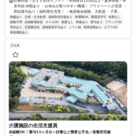
仕事内容 ✨おすすめポイント✨ ・年間休日110日以上・夏季休暇・年
末年始 休暇あり ・お休みが取りやすい職場！ プライベートが充実 ・
昇給賞与あり！福利厚生充実！ ・無資格未経験、大歓迎 ・子育...
制服あり
主婦・主夫歓迎
資格取得支援あり
車通勤OK
職場見学可
転勤なし
経験不問
未経験者歓迎
ネイルOK
残業なし
研修あり
賞与あり
ブランクOK
育休あり
交通費支給
資格取得手当あり
シフト制
長期休暇あり
ピアスOK
昼食補助あり
正社員
介護施設の生活支援員
未経験OK！賞与3.5ヶ月分＋扶養など豊富な手当／保養所完備