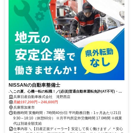
NISSANの自動車整備士
.＼この夏、心機一転の転職！／[必須]普通自動車運転免許(AT不可)・自
動車整備士国家2級以上｜賞与4.8か月分（昨年実績）｜年間休日123日
兵庫日産自動車株式会社 滝野西店
月給197,200円～246,600円
兵庫県加東市
勤務時間 実働時間：7時間40分/日 平均勤務日数：1ヶ月あたり21日
9:30～18:10（休憩60分） ※月平均所定外労働時間 17.0時間 ※残業
代は別途全額支給
仕事内容 ＼【日産正規ディーラー】安定して長く働けます ／ ＊安心