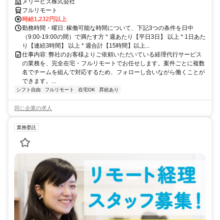
完全在宅で育児・介護中の方も大歓迎♪
メリービズ株式会社
フルリモート
時給1,232円以上
勤務時間・曜日: 稼働可能な時間について、下記3つの条件を日中
（9:00-19:00の間）で満たす方 * 週あたり【平日3日】 以上 * 1日あた
り【連続3時間】 以上 * 週合計【15時間】以上...
仕事内容: 弊社のお客様よりご依頼いただいている経理代行サービス
の業務を、完全在宅・フルリモートでお任せします。案件ごとに複数
名でチームを組んで対応するため、フォローし合いながら働くことが
できます。...
シフト自由
フルリモート
在宅OK
昇給あり
同じ企業の求人
業務委託