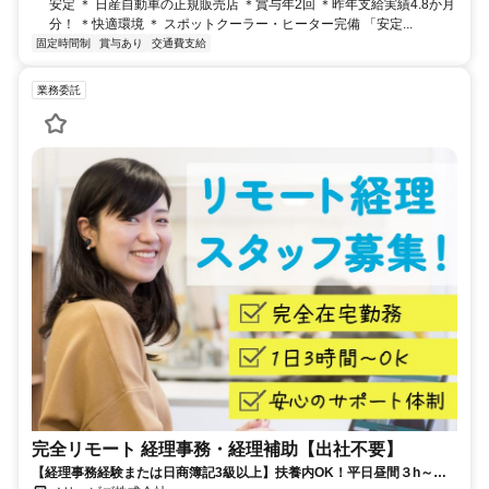
安定 ＊ 日産自動車の正規販売店 ＊賞与年2回 ＊昨年支給実績4.8か月
分！ ＊快適環境 ＊ スポットクーラー・ヒーター完備 「安定...
固定時間制
賞与あり
交通費支給
業務委託
完全リモート 経理事務・経理補助【出社不要】
【経理事務経験または日商簿記3級以上】扶養内OK！平日昼間３h～。