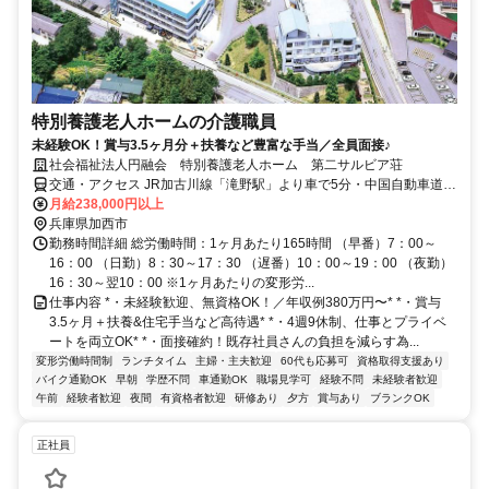
特別養護老人ホームの介護職員
未経験OK！賞与3.5ヶ月分＋扶養など豊富な手当／全員面接♪
社会福祉法人円融会 特別養護老人ホーム 第二サルビア荘
交通・アクセス JR加古川線「滝野駅」より車で5分・中国自動車道
「滝野社インター」より車で5分
月給238,000円以上
兵庫県加西市
勤務時間詳細 総労働時間：1ヶ月あたり165時間 （早番）7：00～
16：00 （日勤）8：30～17：30 （遅番）10：00～19：00 （夜勤）
16：30～翌10：00 ※1ヶ月あたりの変形労...
仕事内容 *・未経験歓迎、無資格OK！／年収例380万円〜* *・賞与
3.5ヶ月＋扶養&住宅手当など高待遇* *・4週9休制、仕事とプライベ
ートを両立OK* *・面接確約！既存社員さんの負担を減らす為...
変形労働時間制
ランチタイム
主婦・主夫歓迎
60代も応募可
資格取得支援あり
バイク通勤OK
早朝
学歴不問
車通勤OK
職場見学可
経験不問
未経験者歓迎
午前
経験者歓迎
夜間
有資格者歓迎
研修あり
夕方
賞与あり
ブランクOK
正社員