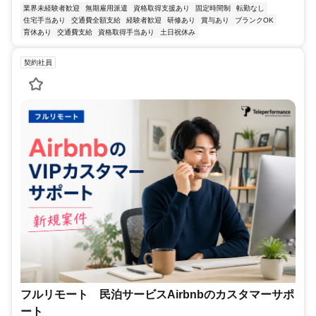
業界未経験者歓迎
無期雇用派遣
資格取得支援あり
固定時間制
転勤なし
住宅手当あり
交通費全額支給
経験者歓迎
研修あり
賞与あり
ブランクOK
育休あり
交通費支給
資格取得手当あり
土日祝休み
契約社員
フルリモート 民泊サービスAirbnbのカスタマーサポ
ート