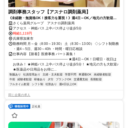
調剤事務スタッフ【アスナロ調剤薬局】
《未経験・無資格OK！接客力を重視！》週4日～OK／地元の方歓迎／
社員登用あり／社割で日用品などが最大半額♪
さくら薬局グループ アスナロ調剤薬局
アクセス ・神姫バス 上中バス停より徒歩5分
時給1,119円
兵庫県加東市
勤務時間 月～金（8:00～19:30） 土（8:30～13:00） ◇シフト制勤務
・週4～5日、週30～40h ・時間・曜日応相談
仕事内容 【新着】医療事務 パート募集！
―――――――――――――――― ★週4日～OK！日曜日・祝日は
お休み！ ★神姫バス 上中バス停より徒歩5分！ ★地元の方も大歓迎♪
★医薬品や日用品をお得に...
制服あり
社員登用あり
主婦・主夫歓迎
学歴不問
車通勤OK
未経験者歓迎
午前
経験者歓迎
研修あり
夕方
ブランクOK
交通費支給
長期歓迎
フルタイム歓迎
シフト制
社割あり
週4日以上OK
同じ企業の求人
正社員