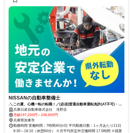
NISSANの自動車整備士
.＼この夏、心機一転の転職！／[必須]普通自動車運転免許(AT不可)・自
動車整備士国家2級以上｜賞与4.8か月分（昨年実績）｜年間休日123日
兵庫日産自動車株式会社 滝野店
月給197,200円～246,600円
兵庫県加東市
勤務時間 実働時間：7時間40分/日 平均勤務日数：1ヶ月あたり21日
9:30～18:10（休憩60分） ※月平均所定外労働時間 17.0時間 ※残業