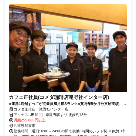
カフェ正社員(コメダ珈琲店滝野社インター店)
⭐運営4店舗すべてが従業員満足度Sランク⭐賞与年5か月分支給実績、3
年連続昇給5％、残業代は1分単位で支給。未経験から店舗運営を学べま
コメダ珈琲店 滝野社インター店
す。
アクセス: JR加古川線滝野駅より 徒歩約13分
月給255,000円以上
兵庫県加東市
勤務時間・曜日: 6:00～24:00の間で実働8時間のシフト制 ※休憩1時