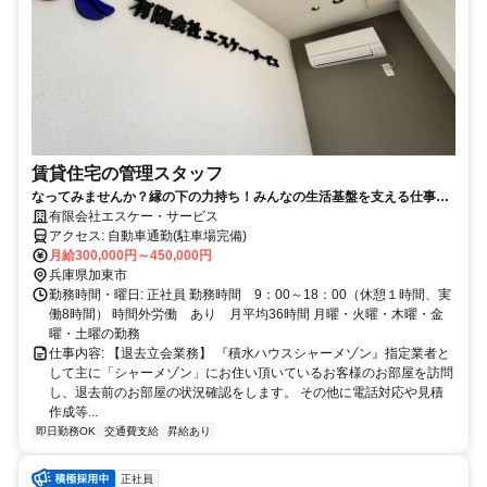
賃貸住宅の管理スタッフ
なってみませんか？縁の下の力持ち！みんなの生活基盤を支える仕事で
す。
有限会社エスケー・サービス
アクセス: 自動車通勤(駐車場完備)
月給300,000円～450,000円
兵庫県加東市
勤務時間・曜日: 正社員 勤務時間 9：00～18：00（休憩１時間、実
働8時間） 時間外労働 あり 月平均36時間 月曜・火曜・木曜・金
曜・土曜の勤務
仕事内容: 【退去立会業務】 『積水ハウスシャーメゾン』指定業者と
して主に「シャーメゾン」にお住い頂いているお客様のお部屋を訪問
し、退去前のお部屋の状況確認をします。 その他に電話対応や見積
作成等...
即日勤務OK
交通費支給
昇給あり
正社員