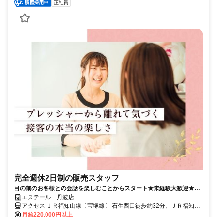
正社員
完全週休2日制の販売スタッフ
目の前のお客様との会話を楽しむことからスタート★未経験大歓迎★月
10日休み＆ほぼ残業なし
エステール 丹波店
アクセス ＪＲ福知山線〔宝塚線〕 石生西口徒歩約32分、ＪＲ福知山
線〔宝塚線〕 柏原（兵庫県）徒歩約64分、ＪＲ福知山線〔宝塚線〕
月給220,000円以上