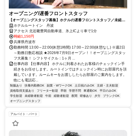
オープニング/遅番フロントスタッフ
【オープニングスタッフ募集】ホテルの遅番フロントスタッフ／未経験
歓迎！働きながら接客スキルも身につく
ホテルルートイン 丹波
アクセス 北近畿豊岡自動車道、氷上ICより車で1分
時給1,150円
兵庫県丹波市
勤務時間 13:00～22:00(休憩1時間) 17:00～22:00(休憩なし) ※週2日
～勤務日数応相談 ★2026年7月9日オープン！！オープニングスタッ
フ大募集！ シフトサイクル：1ヶ月 ...
仕事内容 【仕事内容】 ホテルに到着されたお客様のチェックイン手
続きをお任せします。ルートインではチェックイン時にお部屋代を頂
戴しています。ルームキーをお渡ししたらお部屋のご案内をします。
他にも電話応...
制服あり
扶養内勤務OK
副業・WワークOK
土日祝のみOK
主婦・主夫歓迎
資格取得支援あり
フリーター歓迎
早朝
学歴不問
車通勤OK
平日のみOK
学生歓迎
未経験者歓迎
午前
経験者歓迎
夜間
研修あり
夕方
ブランクOK
オープニングスタッフ
アルバイト・パート