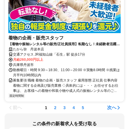
着物の企画・販売スタッフ
【着物や振袖レンタル等の販売/正社員採用】転勤なし！未経験者活躍
中！待遇良好♪プライベートも充実♪
たから弥 丹波本店
交通アクセス JR福知山線「石生」駅 徒歩17分
月給260,000円以上
兵庫県丹波市
勤務曜日・時間 9:30～18:30、11:00～20:00 ※実働8.0時間 ※残業は
月平均10時間以内
募集要項 職種 着物の企画・販売スタッフ 雇用形態 正社員 仕事内容
着物に関する企画及び販売業務 ◇具体的には・・・ お任せするお仕
事は、 お客様への着物や和装小物や成人式の振袖レンタル等のご...
固定時間制
前へ
次へ
1
2
3
4
5
この条件の新着求人を受け取る