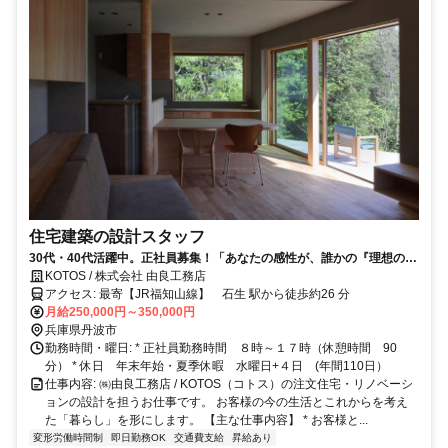
住宅建築の設計スタッフ
30代・40代活躍中。正社員募集！「あなたの感性が、誰かの『理想の日
常』に変わる場所。」
KOTOS / 株式会社 由良工務店
アクセス: 最寄【JR福知山線】 石生 駅から徒歩約26 分
月給250,000円～350,000円
兵庫県丹波市
勤務時間・曜日: * 正社員勤務時間 ８時～１７時（休憩時間 90
分） * 休日 年末年始・夏季休暇 水曜日+４日 (年間110日）
仕事内容: ㈱由良工務店 / KOTOS（コトス）の注文住宅・リノベーシ
ョンの設計を担うお仕事です。 お客様の今の生活とこれからを考え
た「暮らし」を形にします。 【主な仕事内容】 * お客様と...
変形労働時間制
即日勤務OK
交通費支給
昇給あり