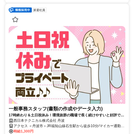
派遣社員
一般事務スタッフ(書類の作成やデータ入力)
17時終わり＆土日祝休み！環境抜群の職場で長く続けやすいと好評で
す！
西日本テクニカル株式会社 丹波
アクセス ＜丹波市＞JR福知山線石生駅から徒歩10分/マイカー通勤
OK
時給1,300円