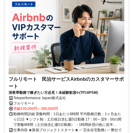
フルリモート 民泊サービスAirbnbのカスタマーサポ
ート
深夜帯勤務で稼ぎたい方必見！未経験歓迎✨(TP18PSM)
Teleperformance Japan株式会社
フルリモート
月給330,000円～360,000円
勤務時間詳細 実働時間：1日あたり8時間 平均勤務日数：1ヶ月あた
り21日 ▼シフト制：土日祝日含む週5日勤務 17：00～翌9：00の間
で実働8時間（土日祝含む週5日勤務） ・1時間休憩の他に前半...
仕事内容 ★新規プロジェクトスタート★ ✅ 完全在宅勤務♪ ✅ 弊社で