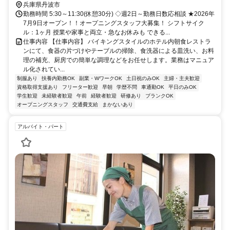
兵庫県丹波市
勤務時間 5:30～11:30(休憩30分) ◇週2日～勤務日数応相談 ★2026年
7月9日オープン！！オープニングスタッフ大募集！ シフトサイク
ル：1ヶ月 授業や家事と両立・急なお休みも できる...
仕事内容 【仕事内容】 バイキングスタイルのホテル内朝食レストラ
ンにて、食器の片づけやテーブルの掃除、食洗器による皿洗い、お料
理の補充、厨房での簡単な調理などをお任せします。業務はマニュア
ル化されてい...
制服あり
扶養内勤務OK
副業・WワークOK
土日祝のみOK
主婦・主夫歓迎
資格取得支援あり
フリーター歓迎
早朝
学歴不問
車通勤OK
平日のみOK
学生歓迎
未経験者歓迎
午前
経験者歓迎
研修あり
ブランクOK
オープニングスタッフ
交通費支給
まかないあり
アルバイト・パート