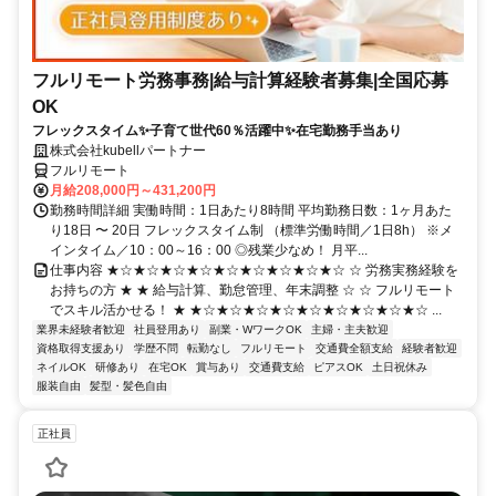
フルリモート労務事務|給与計算経験者募集|全国応募
OK
フレックスタイム✨子育て世代60％活躍中✨在宅勤務手当あり
株式会社kubellパートナー
フルリモート
月給208,000円～431,200円
勤務時間詳細 実働時間：1日あたり8時間 平均勤務日数：1ヶ月あた
り18日 〜 20日 フレックスタイム制 （標準労働時間／1日8h） ※メ
インタイム／10：00～16：00 ◎残業少なめ！ 月平...
仕事内容 ★☆★☆★☆★☆★☆★☆★☆★☆★☆ ☆ 労務実務経験を
お持ちの方 ★ ★ 給与計算、勤怠管理、年末調整 ☆ ☆ フルリモート
でスキル活かせる！ ★ ★☆★☆★☆★☆★☆★☆★☆★☆★☆ ...
業界未経験者歓迎
社員登用あり
副業・WワークOK
主婦・主夫歓迎
資格取得支援あり
学歴不問
転勤なし
フルリモート
交通費全額支給
経験者歓迎
ネイルOK
研修あり
在宅OK
賞与あり
交通費支給
ピアスOK
土日祝休み
服装自由
髪型・髪色自由
正社員