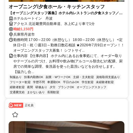
オープニング/夕食ホール・キッチンスタッフ
【オープニングスタッフ募集】ホテル内レストランの夕食スタッフ／飲
食未経験歓迎！学生・主婦活躍中
ホテルルートイン 丹波
アクセス 北近畿豊岡自動車道、氷上ICより車で1分
時給1,150円
兵庫県丹波市
勤務時間 17:00～22:00（休憩なし） 18:00～22:00（休憩なし） <定
休日>日・祝 ◇週3日～勤務日数応相談 ★2026年7月9日オープン！！
オープニングスタッフ大募集！ シフトサイ...
仕事内容 【仕事内容】 ホテル内にあるお食事処にて、オーダー取り
やテーブルの片づけ、お料理や飲み物(アルコール類含む)の配膳、厨
房での簡単な調理、食洗器を使った皿洗いなどをお任せします。
【協力し合...
制服あり
扶養内勤務OK
副業・WワークOK
主婦・主夫歓迎
資格取得支援あり
フリーター歓迎
学歴不問
車通勤OK
平日のみOK
学生歓迎
未経験者歓迎
経験者歓迎
夜間
研修あり
夕方
ブランクOK
オープニングスタッフ
交通費支給
まかないあり
長期歓迎
正社員