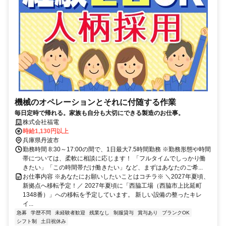
機械のオペレーションとそれに付随する作業
毎日定時で帰れる。家族も自分も大切にできる製造のお仕事。
株式会社福電
時給1,130円以上
兵庫県丹波市
勤務時間 8:30～17:00の間で、1日最大7.5時間勤務 ※勤務形態や時間
帯については、柔軟に相談に応じます！ 「フルタイムでしっかり働
きたい」「この時間帯だけ働きたい」など、まずはあなたのご希...
お仕事内容 ※あなたにお願いしたいことはコチラ※ ＼2027年夏頃、
新拠点へ移転予定！／ 2027年夏頃に「西脇工場（西脇市上比延町
1348番）」への移転を予定しています。 新しい設備の整ったキレ
イ...
急募
学歴不問
未経験者歓迎
残業なし
制服貸与
賞与あり
ブランクOK
シフト制
土日祝休み