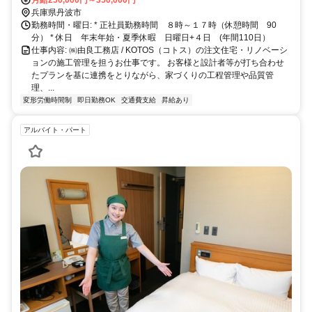
兵庫県丹波市
勤務時間・曜日: * 正社員勤務時間 ８時～１７時（休憩時間 90
分） * 休日 年末年始・夏季休暇 日曜日+４日 (年間110日）
仕事内容: ㈱由良工務店 / KOTOS（コトス）の注文住宅・リノベーシ
ョンの施工管理を担うお仕事です。 お客様と設計者等が打ち合わせ
たプランを基に連携をとりながら、家づくりの工程管理や品質管
理、...
変形労働時間制
即日勤務OK
交通費支給
昇給あり
アルバイト・パート