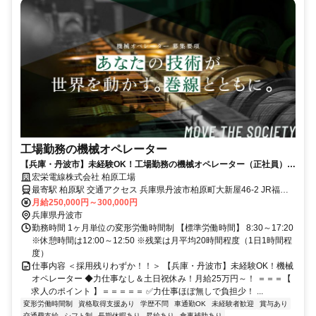
工場勤務の機械オペレーター
【兵庫・丹波市】未経験OK！工場勤務の機械オペレーター（正社員）◆
力仕事なし＆土日祝休み！月給25万円～！／採用残りわずか！
宏栄電線株式会社 柏原工場
最寄駅 柏原駅 交通アクセス 兵庫県丹波市柏原町大新屋46-2 JR福知
山線「柏原駅」より車で約7分 ※場所の都合上、マイカー通勤を推奨
月給250,000円～300,000円
兵庫県丹波市
しています ※転勤なし
勤務時間 1ヶ月単位の変形労働時間制 【標準労働時間】 8:30～17:20
※休憩時間は12:00～12:50 ※残業は月平均20時間程度（1日1時間程
度）
仕事内容 ＜採用残りわずか！！＞ 【兵庫・丹波市】未経験OK！機械
オペレーター ◆力仕事なし＆土日祝休み！月給25万円～！ ＝＝＝【
求人のポイント 】＝＝＝＝＝ ✅力仕事ほぼ無しで負担少！ ...
変形労働時間制
資格取得支援あり
学歴不問
車通勤OK
未経験者歓迎
賞与あり
交通費支給
シフト制
長期休暇あり
昇給あり
食事補助あり