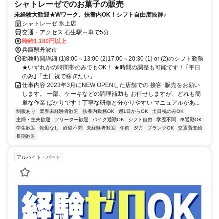
シャトレーゼでのお菓子の販売
未経験大歓迎★Wワーク、扶養内OK！シフト自由度抜群♪
シャトレーゼ 氷上店
交通・アクセス 石生駅～車で5分
時給1,180円以上
兵庫県丹波市
勤務時間詳細 (1)8:00～13:00 (2)17:00～20:30 (1) or (2)のシフト勤務
★いずれかの時間帯のみでもOK！ ★時間の調整も可能です！ ｢平日
のみ｣「土日祝で稼ぎたい」...
仕事内容 2023年3月にNEW OPENした店舗での 接客･販売をお願い
します。 一部、ケーキなどの調理補助も お任せしますが、どれも簡
単な作業 ばかりです！丁寧な研修と分かりやすい マニュアルがあ...
制服あり
業界未経験者歓迎
扶養内勤務OK
週1日からOK
土日祝のみOK
主婦・主夫歓迎
フリーター歓迎
バイク通勤OK
シフト自由
学歴不問
車通勤OK
学生歓迎
転勤なし
経験不問
未経験者歓迎
午前
夕方
ブランクOK
交通費支給
長期歓迎
アルバイト・パート