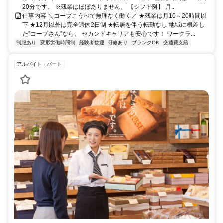
20分です。 ※残業はほぼありません。 【シフト例】 月...
仕事内容 ＼コープこうべで無理なく働く／ ★残業は月10～20時間以
下 ★12月以外は完全週休2日制 ★転居を伴う転勤なし 地域に根差し
た”コープさん”なら、 セカンドキャリアも安心です！ ワークラ...
制服あり
変形労働時間制
経験者歓迎
研修あり
ブランクOK
交通費支給
アルバイト・パート