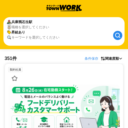
兵庫県
石生駅
職種を選択してください
昇給あり
キーワードを選択してください
351件
条件保存
関連度順
契約社員