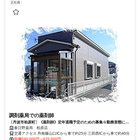
正社員
調剤薬局での薬剤師
〔丹波市柏原町〕《薬剤師》定年退職予定のための募集☆勤務形態によ
り最高月収可能☆借り上げ住宅応相談
春日野薬局 柏原店
交通アクセス 丹南篠山口ICから車で約25分 三田西ICから車で約40分
年俸540,000円～625,000円