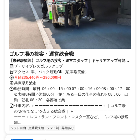
ゴルフ場の接客・運営総合職
【未経験歓迎】ゴルフ場の接客・運営スタッフ｜キャリアアップ可能｜
車通勤OK｜寮完備｜社員プレーOK｜冬季約3週間の大型連休あり
ザ・サイプレスゴルフクラブ
アクセス: 車、バイク通勤OK（駐車場完備）
月給235,440円～280,000円
兵庫県丹波市
勤務時間・曜日: 06：00～15：00 07：00～16：00 08：00～17：00
⏰実働8時間／休憩60分 （例）ある一日の仕事の流れ✨ 08：00 出
勤・朝礼 08：30 各部署で業...
仕事内容: ＋ーーーーーーーーーーーーーーーーーー＋ ｜ゴルフ場
の"おもてなし"を支える総合職｜ ＋ーーーーーーーーーーーーーーー
ーーー＋ レストラン・フロント・マスター室など、 ゴルフ場の接客
部...
シフト自由
交通費支給
シフト制
昇給あり