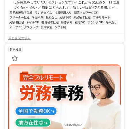
しか募集をしていないポジションです♪ ✅ これからの組織を一緒に形
づくるやりがい ✅ 前例にとらわれず、新しい挑戦ができる環境 ✅...
業界未経験者歓迎
ランチタイム
社員登用あり
副業・WワークOK
フリーター歓迎
学歴不問
転勤なし
経験不問
未経験者歓迎
フルリモート
経験者歓迎
ネイルOK
有資格者歓迎
研修あり
在宅OK
ブランクOK
育休あり
オープニングスタッフ
長期歓迎
シフト制
同じ企業の求人
契約社員