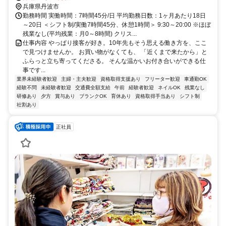
黒井（兵庫県）徒歩約81分 JR石生駅～神姫バス ゆめタウン前 下車す
兵庫県丹波市
ぐ
勤務時間 実働時間：7時間45分/日 平均勤務日数：1ヶ月あたり18日
～20日 ＜シフト制/実働7時間45分、休憩1時間＞ 9:30～20:00 ※ほぼ
残業なし(平均残業：月0～8時間) クリス...
仕事内容 やっぱり接客が好き。10年先もそう思える働き方を、ここ
で見つけませんか。 お買い物がなくても、 「近くまで来たから」と
ふらっと立ち寄ってくださる。 そんな温かいお付き合いができる仕
事です...
業界未経験者歓迎
主婦・主夫歓迎
資格取得支援あり
フリーター歓迎
車通勤OK
経験不問
未経験者歓迎
交通費全額支給
午前
経験者歓迎
ネイルOK
残業なし
研修あり
夕方
賞与あり
ブランクOK
育休あり
資格取得手当あり
シフト制
社割あり
正社員