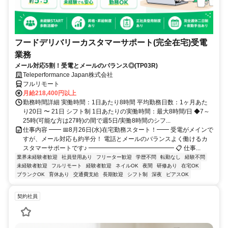
フードデリバリーカスタマーサポート(完全在宅)受電
業務
メール対応5割！受電とメールのバランス◎(TP03R)
Teleperformance Japan株式会社
フルリモート
月給218,400円以上
勤務時間詳細 実働時間：1日あたり8時間 平均勤務日数：1ヶ月あた
り20日 〜 21日 シフト制 1日あたりの実働時間：最大8時間/日 ◆7～
25時(可能な方は27時)の間で週5日/実働8時間のシフ...
仕事内容 ━━ 📅8月26日(水)在宅勤務スタート！━━ 受電がメインで
すが、メール対応も約半分！ 電話とメールのバランスよく働けるカ
スタマーサポートです♪ ━━━━━━━━━━━━━━ 📋 仕事...
業界未経験者歓迎
社員登用あり
フリーター歓迎
学歴不問
転勤なし
経験不問
未経験者歓迎
フルリモート
経験者歓迎
ネイルOK
夜間
研修あり
在宅OK
ブランクOK
育休あり
交通費支給
長期歓迎
シフト制
深夜
ピアスOK
契約社員