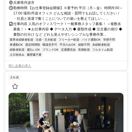
兵庫県丹波市
勤務時間 【お仕事登録会開催】※要予約 平日（月～金） 時間/9:00～
17:00 場所/丹波オフィス どんな相談・質問でもお話してください！
・社員と派遣で働くことについての違いを教えてほしい… ...
仕事内容 人気のオフィスワーク！一般事務スタッフ募集！ ＜複数名
募集！＞ ■ お仕事内容 ◆ データ入力 ◆ 書類作成 ◆ 注文書の発行 ◆
書類の仕分け など どれも覚えやすいシンプルな事務作業...
業界未経験者歓迎
主婦・主夫歓迎
フリーター歓迎
バイク通勤OK
学歴不問
車通勤OK
固定時間制
職場見学可
平日のみOK
経験不問
未経験者歓迎
経験者歓迎
週払いOK
ブランクOK
交通費支給
長期歓迎
フルタイム歓迎
土日祝休み
履歴書不要
同じ企業の求人
正社員