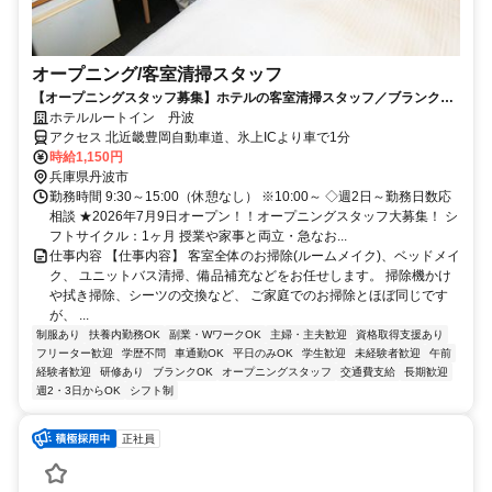
オープニング/客室清掃スタッフ
【オープニングスタッフ募集】ホテルの客室清掃スタッフ／ブランク復
帰・未経験歓迎！主婦(夫)さん活躍中
ホテルルートイン 丹波
アクセス 北近畿豊岡自動車道、氷上ICより車で1分
時給1,150円
兵庫県丹波市
勤務時間 9:30～15:00（休憩なし） ※10:00～ ◇週2日～勤務日数応
相談 ★2026年7月9日オープン！！オープニングスタッフ大募集！ シ
フトサイクル：1ヶ月 授業や家事と両立・急なお...
仕事内容 【仕事内容】 客室全体のお掃除(ルームメイク)、ベッドメイ
ク、 ユニットバス清掃、備品補充などをお任せします。 掃除機かけ
や拭き掃除、シーツの交換など、 ご家庭でのお掃除とほぼ同じです
が、 ...
制服あり
扶養内勤務OK
副業・WワークOK
主婦・主夫歓迎
資格取得支援あり
フリーター歓迎
学歴不問
車通勤OK
平日のみOK
学生歓迎
未経験者歓迎
午前
経験者歓迎
研修あり
ブランクOK
オープニングスタッフ
交通費支給
長期歓迎
週2・3日からOK
シフト制
正社員