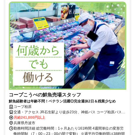
コープこうべの鮮魚売場スタッフ
鮮魚経験者は年齢不問！ベテラン活躍◎完全週休2日＆残業少なめ
コープ柏原
交通・アクセス JR石生駅より徒歩23分、神姫バス コープ柏原バス停
より徒歩3分
月給241,000円以上
兵庫県丹波市
勤務時間詳細 総労働時間：1ヶ月あたり161時間 4週間単位の変形労
働時間制 （7：00～23：00の間で変動） ※週平均労働時間は38時間