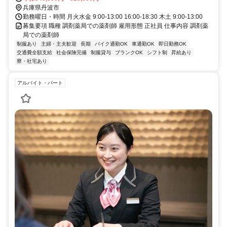
兵庫県丹波市
勤務曜日・時間 月火水金 9:00-13:00 16:00-18:30 木土 9:00-13:00
募集要項 職種 調剤薬局での薬剤師 雇用形態 正社員 仕事内容 調剤薬
局での薬剤師
制服あり
主婦・主夫歓迎
長期
バイク通勤OK
車通勤OK
即日勤務OK
交通費全額支給
社会保険完備
制服貸与
ブランクOK
シフト制
昇給あり
寮・社宅あり
アルバイト・パート