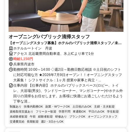
オープニング/パブリック清掃スタッフ
【オープニングスタッフ募集】ホテルのパブリック清掃スタッフ／未経
験歓迎！主婦(夫)さん活躍中
ホテルルートイン 丹波
アクセス 北近畿豊岡自動車道、氷上ICより車で1分
時給1,150円
兵庫県丹波市
勤務時間 10:00～14:00 ◇週2日～勤務日数応相談 ※土日祝のシフト
に対応可能な方 ★2026年7月9日オープン！！オープニングスタッフ
大募集！ シフトサイクル：1ヶ月 授業や家事と両立・...
仕事内容 【仕事内容】 ホテルのパブリックスペース(ロビー、トイ
レ、大浴場(男女)、ランドリーコーナー、マンガコーナー)やホテル外
回りの清掃をお任せします。お客様に快適にお過ごしいただけるよう
丁寧な清...
制服あり
扶養内勤務OK
副業・WワークOK
土日祝のみOK
主婦・主夫歓迎
資格取得支援あり
フリーター歓迎
学歴不問
車通勤OK
平日のみOK
学生歓迎
未経験者歓迎
午前
経験者歓迎
研修あり
ブランクOK
オープニングスタッフ
交通費支給
長期歓迎
週2・3日からOK