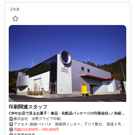
正社員
印刷関連スタッフ
CMやお店で見るお菓子・食品・化粧品パッケージの印刷会社♪／未経験
者歓迎／20代も活躍中／創業50年
株式会社 水野グラビア印刷
アクセス: 姫路バイパス「姫路西インター」下りて数分。 国道２号線
方面からは、「夢前橋西詰」信号を南下する。 英賀保・広畑方面か
月給210,000円～700,000円
らは、県道４１７号線（八幡街道）を北上する。 いずれからも、県
兵庫県姫路市