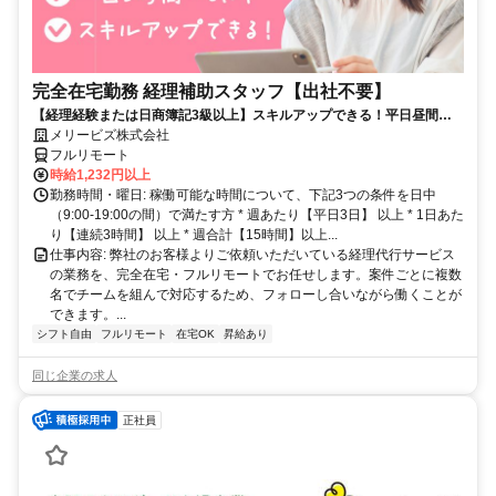
完全在宅勤務 経理補助スタッフ【出社不要】
【経理経験または日商簿記3級以上】スキルアップできる！平日昼間３h
～。完全在宅で育児・介護中の方も大歓迎♪
メリービズ株式会社
フルリモート
時給1,232円以上
勤務時間・曜日: 稼働可能な時間について、下記3つの条件を日中
（9:00-19:00の間）で満たす方 * 週あたり【平日3日】 以上 * 1日あた
り【連続3時間】 以上 * 週合計【15時間】以上...
仕事内容: 弊社のお客様よりご依頼いただいている経理代行サービス
の業務を、完全在宅・フルリモートでお任せします。案件ごとに複数
名でチームを組んで対応するため、フォローし合いながら働くことが
できます。...
シフト自由
フルリモート
在宅OK
昇給あり
同じ企業の求人
正社員