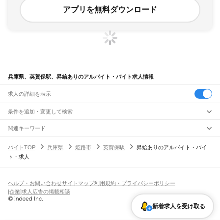
アプリを無料ダウンロード
兵庫県、英賀保駅、昇給ありのアルバイト・バイト求人情報
求人の詳細を表示
条件を追加・変更して検索
市区町村を追加・変更
関連キーワード
完全在宅ワーク 全国
シール貼り 在宅
現在地周辺
ガチャガチャ
犬カフェ
兵庫県
駅を追加・変更
バイトTOP
兵庫県
姫路市
英賀保駅
昇給ありのアルバイト・バイ
兵庫県
すべて
ト・求人
神戸市
すべて
職種を追加・変更
JR神戸線(大阪～神戸)
東灘区
灘区
兵庫区
長田区
須磨区
垂水区
北区
中央区
西区
尼崎駅
立花駅
甲子園口駅
西宮駅
さくら夙川駅
芦屋駅
甲南山手駅
摂津本山駅
住吉駅
飲食・フードサービス
姫路市
尼崎市
明石市
西宮市
洲本市
芦屋市
伊丹市
相生市
豊岡市
加古川市
赤穂市
特徴を追加・変更
六甲道駅
摩耶駅
灘駅
三ノ宮駅
元町駅
神戸駅
飲食・フードサービス
すべて
ヘルプ・お問い合わせ
サイトマップ
利用規約・プライバシーポリシー
西脇市
宝塚市
三木市
高砂市
川西市
小野市
三田市
加西市
丹波篠山市
養父市
ホールスタッフ
キッチンスタッフ
皿洗い・洗い場
精肉・鮮魚加工
給食調理
人気
[企業]求人広告の掲載相談
JR神戸線(神戸～姫路)
丹波市
南あわじ市
朝来市
淡路市
宍粟市
加東市
たつの市
川辺郡
多可郡
加古郡
雇用形態を追加・変更
パン屋（ベーカリー）
フードカウンター販売員
バー（BAR）・バーテンダー
日払いOK
高校生歓迎
学生歓迎
深夜の仕事
髪型・髪色自由
ひげOK
ネイルOK
神戸駅
兵庫駅
新長田駅
鷹取駅
須磨海浜公園駅
須磨駅
塩屋駅
垂水駅
舞子駅
朝霧駅
神崎郡
揖保郡
赤穂郡
佐用郡
美方郡
新着求人を受け取る
飲食店補助（開店・閉店準備）
飲食店（店長・マネージャー）
ピアスOK
アルバイト・パート
履歴書不要
オープニングスタッフ
留学生・外国人活躍中
明石駅
西明石駅
大久保駅
魚住駅
土山駅
東加古川駅
加古川駅
宝殿駅
曽根駅
都道府県を変更
営業・販売
勤務期間
正社員
ひめじ別所駅
御着駅
東姫路駅
姫路駅