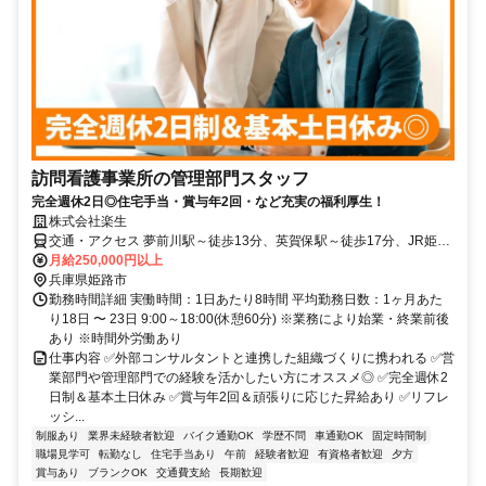
訪問看護事業所の管理部門スタッフ
完全週休2日◎住宅手当・賞与年2回・など充実の福利厚生！
株式会社楽生
交通・アクセス 夢前川駅～徒歩13分、英賀保駅～徒歩17分、JR姫路
駅～も通勤圏内◎
月給250,000円以上
兵庫県姫路市
勤務時間詳細 実働時間：1日あたり8時間 平均勤務日数：1ヶ月あた
り18日 〜 23日 9:00～18:00(休憩60分) ※業務により始業・終業前後
あり ※時間外労働あり
仕事内容 ✅外部コンサルタントと連携した組織づくりに携われる ✅営
業部門や管理部門での経験を活かしたい方にオススメ◎ ✅完全週休2
日制＆基本土日休み ✅賞与年2回＆頑張りに応じた昇給あり ✅リフレ
ッシ...
制服あり
業界未経験者歓迎
バイク通勤OK
学歴不問
車通勤OK
固定時間制
職場見学可
転勤なし
住宅手当あり
午前
経験者歓迎
有資格者歓迎
夕方
賞与あり
ブランクOK
交通費支給
長期歓迎