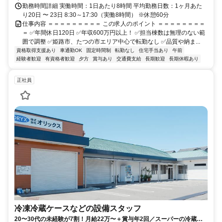
勤務時間詳細 実働時間：1日あたり8時間 平均勤務日数：1ヶ月あた
り20日 〜 23日 8:30～17:30（実働8時間） ※休憩60分
仕事内容 ＝＝＝＝＝＝＝＝＝ この求人のポイント ＝＝＝＝＝＝＝＝
＝ ✅年間休日120日 ✅年収600万円以上！ ✅担当棟数は無理のない範
囲で調整 ✅姫路市、たつの市エリア中心で転勤なし ✅品質や納ま...
資格取得支援あり
車通勤OK
固定時間制
転勤なし
住宅手当あり
午前
経験者歓迎
有資格者歓迎
夕方
賞与あり
交通費支給
長期歓迎
長期休暇あり
正社員
冷凍冷蔵ケースなどの設備スタッフ
20〜30代の未経験が7割！月給22万〜＋賞与年2回／スーパーの冷蔵・