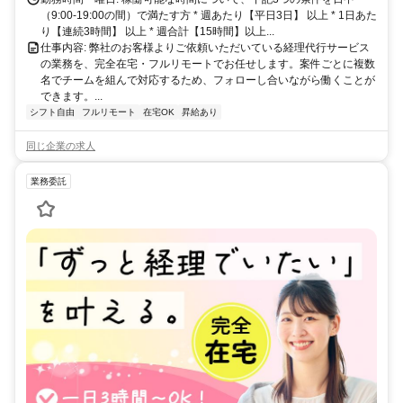
（9:00-19:00の間）で満たす方 * 週あたり【平日3日】 以上 * 1日あた
り【連続3時間】 以上 * 週合計【15時間】以上...
仕事内容: 弊社のお客様よりご依頼いただいている経理代行サービス
の業務を、完全在宅・フルリモートでお任せします。案件ごとに複数
名でチームを組んで対応するため、フォローし合いながら働くことが
できます。...
シフト自由
フルリモート
在宅OK
昇給あり
同じ企業の求人
業務委託