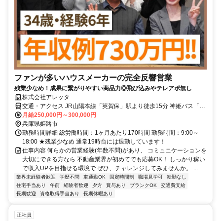
ファンが多いハウスメーカーの完全反響営業
残業少なめ！成果に繋がりやすい商品力◎飛び込みやテレアポ無し
株式会社アレッタ
交通・アクセス JR山陽本線「英賀保」駅より徒歩15分 神姫バス「才
崎橋西詰」停留所より徒歩3分 ★マイカー通勤OK
月給250,000円～300,000円
兵庫県姫路市
勤務時間詳細 総労働時間：1ヶ月あたり170時間 勤務時間：9:00～
18:00 ★残業少なめ 通常19時台には退勤しています！
仕事内容 何らかの営業経験(年数不問)があり、 コミュニケーションを
大切にできる方なら 不動産業界が初めてでも応募OK！ しっかり稼い
で収入UPを目指せる環境で ぜひ、チャレンジしてみませんか。 ...
業界未経験者歓迎
学歴不問
車通勤OK
固定時間制
職場見学可
転勤なし
住宅手当あり
午前
経験者歓迎
夕方
賞与あり
ブランクOK
交通費支給
長期歓迎
資格取得手当あり
長期休暇あり
正社員