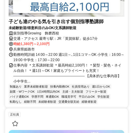
子ども達のやる気を引き出す個別指導塾講師
未経験歓迎/得意科目のみOK/文系講師歓迎
個別指導Growing 飾磨西校
交通・アクセス 最寄り駅：JR「英賀保駅」徒歩17分
時給1,380円～2,100円
兵庫県姫路市
勤務時間詳細 14:00～22:00 週1日～､1日1コマ～OK 小学生：16:00～
19:00 中学生：17:30～22:00
仕事内容 ＊文系講師歓迎 ＊最高時給2,100円！ ＊髪型・髪色・ネイ
ル自由！ ＊週1日～OK！家庭もプライベートも充実！
―――――――――――――――――――― 【具体的な仕事内容】
小中学生...
制服あり
業界未経験者歓迎
扶養内勤務OK
社員登用あり
週1日からOK
副業・WワークOK
1日4時間以内OK
主婦・主夫歓迎
フリーター歓迎
バイク通勤OK
学歴不問
車通勤OK
職場見学可
平日のみOK
学生歓迎
転勤なし
経験不問
未経験者歓迎
交通費全額支給
経験者歓迎
正社員