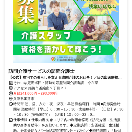
訪問介護サービスの訪問介護士
【公式】在宅での暮らしを支える訪問介護のお仕事！／日の出医療福祉
グループ
それいゆ定期巡回・随時対応型訪問介護看護 今在家
アクセス 姫路市苫編南２丁目２７
月給241,000円～293,000円
兵庫県姫路市
時間帯 朝、昼、夕方・夜、深夜・早朝 勤務曜日・時間 ■変形労働時
間制 勤務時間 【早出】6：30～15：30（実働8時間） 【日勤】9：30
～18：30（実働8時間） 【遅出】13：00～22：0...
仕事情報 ● 仕事内容 対象エリア内の利用者様宅で訪問介護（生活援
助や身体介助等）をお願いします。◆定期訪問：安否確認、生活援
助、身体介助など(一回の訪問時間5分～30分)／◆随時訪問：「転倒