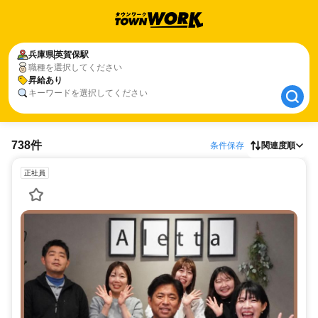
兵庫県
兵庫県
英賀保駅
英賀保駅
職種を選択してください
昇給あり
昇給あり
キーワードを選択してください
738件
条件保存
関連度順
正社員