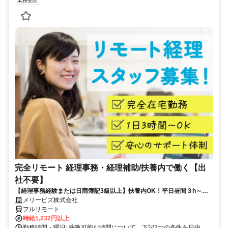
業務委託
完全リモート 経理事務・経理補助/扶養内で働く【出
社不要】
【経理事務経験または日商簿記3級以上】扶養内OK！平日昼間３h～。
完全在宅で育児・介護中の方も大歓迎♪
メリービズ株式会社
フルリモート
時給1,232円以上
勤務時間・曜日: 稼働可能な時間について、下記3つの条件を日中