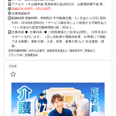
賞与年2回・季節休暇7日など充実の待遇あり！
アクセス ＪＲ山陽本線 英賀保南口徒歩約2分、山陽電鉄網干線 西飾
磨徒歩約18分、山陽電鉄網干線 夢前川北口徒歩約23分 JR山陽本線
月給235,100円～255,100円
「英賀保」駅から徒歩約1分
兵庫県姫路市
勤務時間 実働時間：8時間/日 平均勤務日数：1ヶ月あたり22日 原則
9:00～18:00(休憩60分) ＊サービス都合等により前後する可能性あり
＊1ヶ月単位の変形労働時間制 (例：30日-1...
仕事内容 ◆- 仕事内容 -◆ ご利用者様のご自宅を訪問し、日常生活の
サポートを行います。 （主に自転車や電動自転車、社用車にて移動
できる範囲） 身体介護：入浴、排泄、食事介助 など 生活援助：掃
除...
変形労働時間制
60代も応募可
資格取得支援あり
職場見学可
研修あり
ブランクOK
交通費支給
正社員