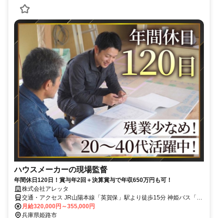
ハウスメーカーの現場監督
年間休日120日！賞与年2回＋決算賞与で年収650万円も可！
株式会社アレッタ
交通・アクセス JR山陽本線「英賀保」駅より徒歩15分 神姫バス「才
崎橋西詰」停留所より徒歩3分 ★マイカー通勤OK
月給320,000円～355,000円
兵庫県姫路市