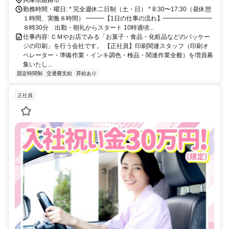
道４１７号線「西蒲田天満宮前」（西蒲田天満神社）の信号を西へ入
勤務時間・曜日: * 完全週休二日制（土・日） * 8:30〜17:30（昼休憩
り、住宅街を６００ｍほど西進すると、最終的に突き当りで左折とな
１時間、実働８時間） ━━━【1日の仕事の流れ】━━━━━━━━
り、弊社正門前に至る。
８時30分 出勤・朝礼からスタート 10時過頃...
仕事内容: ＣＭやお店でみる「お菓子・食品・化粧品などのパッケー
ジの印刷」を行う会社です。 【正社員】印刷関連スタッフ（印刷オ
ペレーター・準備作業・インキ調色・検品・関連作業全般）を増員募
集いたし...
固定時間制
交通費支給
昇給あり
正社員