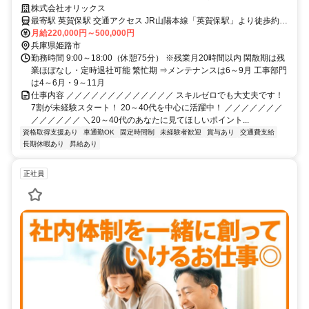
冷凍設備のメンテナンス・工事
株式会社オリックス
最寄駅 英賀保駅 交通アクセス JR山陽本線「英賀保駅」より徒歩約5
分 ■車＆バイク通勤OK！駐車場あり◎ ■出張あり（面接時に相談可）
月給220,000円～500,000円
ー家庭の事情を考慮し決定 ー遠くても1県～2県先まで（中国・四国
兵庫県姫路市
地方） ー交通費、宿泊費は全額会社負担 ーホテルは自分で取っても
勤務時間 9:00～18:00（休憩75分） ※残業月20時間以内 閑散期は残
業ほぼなし・定時退社可能 繁忙期 ⇒メンテナンスは6～9月 工事部門
OK！ ※会社に任せることもできます。
は4～6月・9～11月
仕事内容 ／／／／／／／／／／／／／ スキルゼロでも大丈夫です！
7割が未経験スタート！ 20～40代を中心に活躍中！ ／／／／／／／
／／／／／／ ＼20～40代のあなたに見てほしいポイント...
資格取得支援あり
車通勤OK
固定時間制
未経験者歓迎
賞与あり
交通費支給
長期休暇あり
昇給あり
正社員