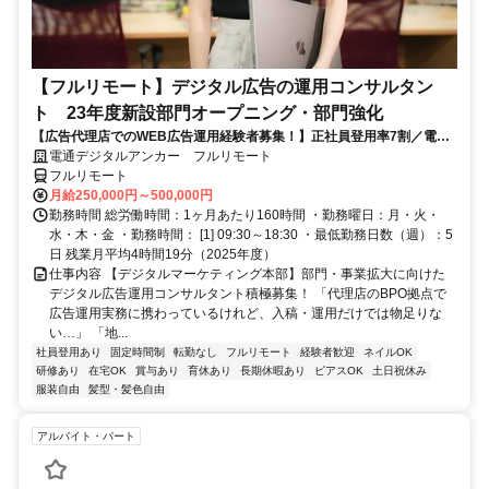
【フルリモート】デジタル広告の運用コンサルタン
ト 23年度新設部門オープニング・部門強化
【広告代理店でのWEB広告運用経験者募集！】正社員登用率7割／電通
G／全国×完全在宅／年休126日・土日祝休み／残業月平均4時間19分
電通デジタルアンカー フルリモート
フルリモート
月給250,000円～500,000円
勤務時間 総労働時間：1ヶ月あたり160時間 ・勤務曜日：月・火・
水・木・金 ・勤務時間： [1] 09:30～18:30 ・最低勤務日数（週）：5
日 残業月平均4時間19分（2025年度）
仕事内容 【デジタルマーケティング本部】部門・事業拡大に向けた
デジタル広告運用コンサルタント積極募集！ 「代理店のBPO拠点で
広告運用実務に携わっているけれど、入稿・運用だけでは物足りな
い…」 「地...
社員登用あり
固定時間制
転勤なし
フルリモート
経験者歓迎
ネイルOK
研修あり
在宅OK
賞与あり
育休あり
長期休暇あり
ピアスOK
土日祝休み
服装自由
髪型・髪色自由
アルバイト・パート