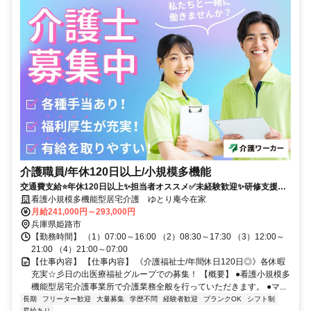
介護職員/年休120日以上/小規模多機能
交通費支給⭐️年休120日以上✨担当者オススメ✅️未経験歓迎✨研修支援有
⭕️車通勤ＯＫ
看護小規模多機能型居宅介護 ゆとり庵今在家
月給241,000円～293,000円
兵庫県姫路市
【勤務時間】 （1）07:00～16:00 （2）08:30～17:30 （3）12:00～
21:00 （4）21:00～07:00
【仕事内容】 【仕事内容】 《介護福祉士/年間休日120日◎》各休暇
充実☆彡日の出医療福祉グループでの募集！ 【概要】 ●看護小規模多
機能型居宅介護事業所で介護業務全般を行っていただきます。 ●マ...
長期
フリーター歓迎
大量募集
学歴不問
経験者歓迎
ブランクOK
シフト制
昇給あり