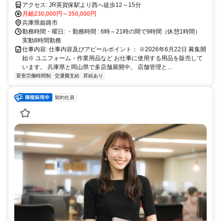
アクセス: JR英賀保駅より西へ徒歩12～15分
月給230,000円～350,000円
兵庫県姫路市
勤務時間・曜日: ・勤務時間 : 6時～21時の間で9時間（休憩1時間）
実動8時間勤務
仕事内容: 仕事内容及びアピールポイント： ※2026年6月22日 募集開
始※ ユニフォーム・作業用品など お仕事に使用する用品を販売して
います。 兵庫県と岡山県で多店舗展開中。 店舗管理と...
変形労働時間制
交通費支給
昇給あり
契約社員