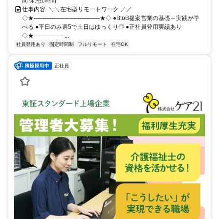
間 休憩1時間
仕事内容: ＼＼在宅型リモートワーク ／／
◇★───────────────★◇ ●BtoB提案営業の基礎～実践が学
べる ●平日のみ週5で土日はゆっくり◎ ●正社員登用実績あり
◇★───────...
社員登用あり
固定時間制
フルリモート
在宅OK
正社員