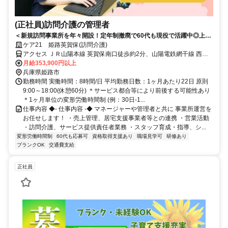
(正社員)訪問介護の管理者
＜新規訪問事業所を年々開設！定年制撤廃で60代も現役で活躍中◎上場
企業の安定基盤で事業所運営＞高収入・高待遇な環境で年齢に関わら
ケア21 姫路英賀保(訪問介護)
ず、長く第一線でリーダーシップを発揮できる環境！本部のサポートも
アクセス ＪＲ山陽本線 英賀保南口徒歩約2分、山陽電鉄網干線 西飾
充実◎
磨徒歩約18分、山陽電鉄網干線 夢前川北口徒歩約23分 JR山陽本線
月給353,900円以上
「英賀保」駅から徒歩約1分
兵庫県姫路市
勤務時間 実働時間：8時間/日 平均勤務日数：1ヶ月あたり22日 原則
9:00～18:00(休憩60分) ＊サービス都合等により前後する可能性あり
＊1ヶ月単位の変形労働時間制 (例：30日-1...
仕事内容 ◆- 仕事内容 -◆ マネージャーや管理者と共に 事業所運営を
お任せします！ ・売上管理、居宅支援事業者等との連携 ・営業活動
・訪問介護、サービス提供責任者業務 ・スタッフ育成・指導、シ...
変形労働時間制
60代も応募可
資格取得支援あり
職場見学可
研修あり
ブランクOK
交通費支給
正社員