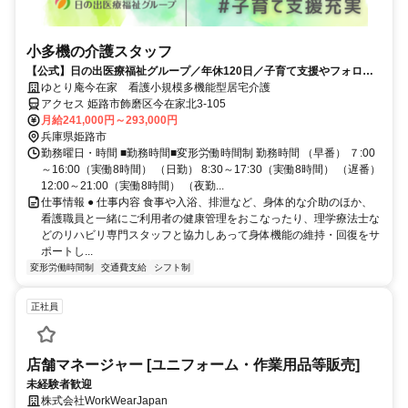
小多機の介護スタッフ
【公式】日の出医療福祉グループ／年休120日／子育て支援やフォロー
UP＆キャリア支援が充実◎
ゆとり庵今在家 看護小規模多機能型居宅介護
アクセス 姫路市飾磨区今在家北3-105
月給241,000円～293,000円
兵庫県姫路市
勤務曜日・時間 ■勤務時間■変形労働時間制 勤務時間 （早番） ７:00
～16:00（実働8時間） （日勤） 8:30～17:30（実働8時間） （遅番）
12:00～21:00（実働8時間） （夜勤...
仕事情報 ● 仕事内容 食事や入浴、排泄など、身体的な介助のほか、
看護職員と一緒にご利用者の健康管理をおこなったり、理学療法士な
どのリハビリ専門スタッフと協力しあって身体機能の維持・回復をサ
ポートし...
変形労働時間制
交通費支給
シフト制
正社員
店舗マネージャー [ユニフォーム・作業用品等販売]
未経験者歓迎
株式会社WorkWearJapan