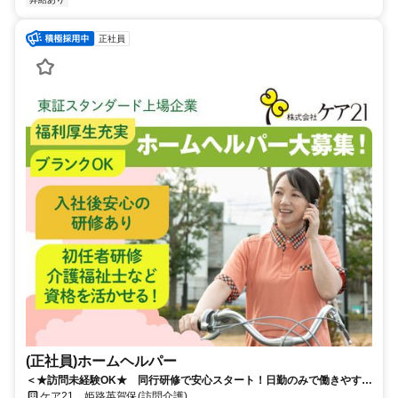
正社員
(正社員)ホームヘルパー
＜★訪問未経験OK★ 同行研修で安心スタート！日勤のみで働きやすい
♪＞定年制撤廃で長く働ける！東証スタンダード上場の安定基盤のもと、
ケア21 姫路英賀保(訪問介護)