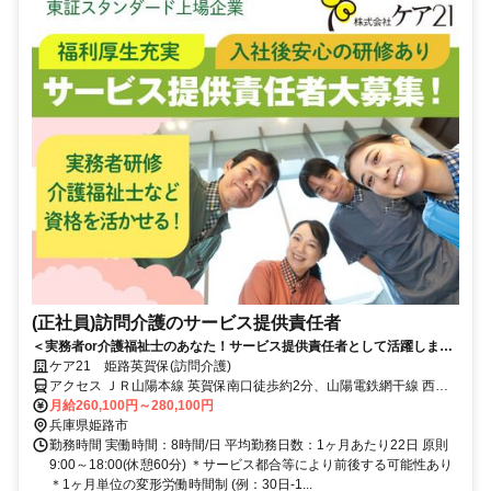
(正社員)訪問介護のサービス提供責任者
＜実務者or介護福祉士のあなた！サービス提供責任者として活躍しませ
んか！＞ご利用者様の笑顔と「ありがとう」の一言が仕事のやりがいへ
ケア21 姫路英賀保(訪問介護)
と変わります。資格を活かし、体制が整った環境で働きたい方歓迎！
アクセス ＪＲ山陽本線 英賀保南口徒歩約2分、山陽電鉄網干線 西飾
磨徒歩約18分、山陽電鉄網干線 夢前川北口徒歩約23分 JR山陽本線
月給260,100円～280,100円
「英賀保」駅から徒歩約1分
兵庫県姫路市
勤務時間 実働時間：8時間/日 平均勤務日数：1ヶ月あたり22日 原則
9:00～18:00(休憩60分) ＊サービス都合等により前後する可能性あり
＊1ヶ月単位の変形労働時間制 (例：30日-1...