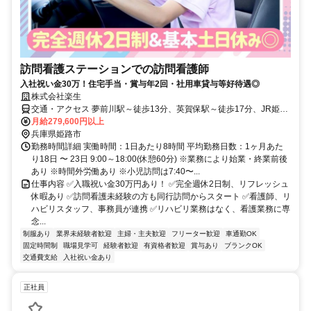
訪問看護ステーションでの訪問看護師
入社祝い金30万！住宅手当・賞与年2回・社用車貸与等好待遇◎
株式会社楽生
交通・アクセス 夢前川駅～徒歩13分、英賀保駅～徒歩17分、JR姫路
駅～も通勤圏内◎
月給279,600円以上
兵庫県姫路市
勤務時間詳細 実働時間：1日あたり8時間 平均勤務日数：1ヶ月あた
り18日 〜 23日 9:00～18:00(休憩60分) ※業務により始業・終業前後
あり ※時間外労働あり ※小児訪問は7:40〜...
仕事内容 ✅入職祝い金30万円あり！ ✅完全週休2日制、リフレッシュ
休暇あり ✅訪問看護未経験の方も同行訪問からスタート ✅看護師、リ
ハビリスタッフ、事務員が連携 ✅リハビリ業務はなく、看護業務に専
念...
制服あり
業界未経験者歓迎
主婦・主夫歓迎
フリーター歓迎
車通勤OK
固定時間制
職場見学可
経験者歓迎
有資格者歓迎
賞与あり
ブランクOK
交通費支給
入社祝い金あり
正社員