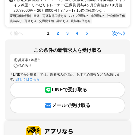
イフ芦屋：リハビリトレーナー/正職員 賞与4ヶ月分実績あり★月給
20万8000円～26万8000円！8:45～17:15迄◎残業少な...
変形労働時間制
産休・育休取得実績あり
バイク通勤OK
車通勤OK
社会保険完備
賞与あり
育休あり
交通費支給
昇給あり
賞与年2回あり
前へ
次へ
1
2
3
4
5
この条件の新着求人を受け取る
兵庫県 / 芦屋市
昇給あり
「LINEで受け取る」では、新着求人のほか、おすすめ情報なども配信しま
す。
詳しくはこちら
LINEで受け取る
メールで受け取る