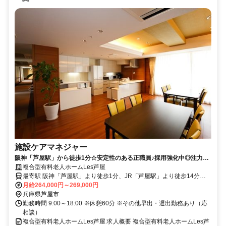
施設ケアマネジャー
阪神「芦屋駅」から徒歩1分☆安定性のある正職員♪採用強化中◎注力採
用中！【ケアマネジャー、正職員、芦屋市、芦屋駅/芦屋川駅、複合型有
複合型有料老人ホームLes芦屋
料老人ホームLes芦屋】
最寄駅 阪神「芦屋駅」より徒歩1分、JR「芦屋駅」より徒歩14分、
阪急「芦屋川駅」より徒歩15分
月給264,000円～269,000円
兵庫県芦屋市
勤務時間 9:00～18:00 ※休憩60分 ※その他早出・遅出勤務あり（応
相談）
複合型有料老人ホームLes芦屋 求人概要 複合型有料老人ホームLes芦