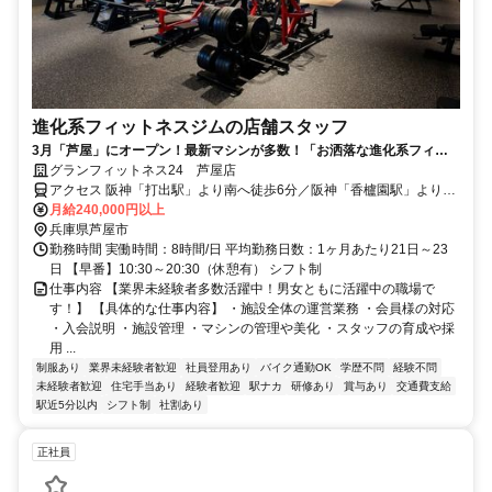
進化系フィットネスジムの店舗スタッフ
3月「芦屋」にオープン！最新マシンが多数！「お洒落な進化系フィッ
トネスジム」で社員募集！未経験歓迎！
グランフィットネス24 芦屋店
アクセス 阪神「打出駅」より南へ徒歩6分／阪神「香櫨園駅」より徒
歩17分
月給240,000円以上
兵庫県芦屋市
勤務時間 実働時間：8時間/日 平均勤務日数：1ヶ月あたり21日～23
日 【早番】10:30～20:30（休憩有） シフト制
仕事内容 【業界未経験者多数活躍中！男女ともに活躍中の職場で
す！】 【具体的な仕事内容】 ・施設全体の運営業務 ・会員様の対応
・入会説明 ・施設管理 ・マシンの管理や美化 ・スタッフの育成や採
用 ...
制服あり
業界未経験者歓迎
社員登用あり
バイク通勤OK
学歴不問
経験不問
未経験者歓迎
住宅手当あり
経験者歓迎
駅ナカ
研修あり
賞与あり
交通費支給
駅近5分以内
シフト制
社割あり
正社員