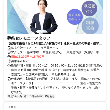
葬祭セレモニースタッフ
【経験者優遇！月に10日ほどの稼働です】通夜～告別式の準備・接客・
掃除などがが中心。重たい作業なし、設営業務なし。40〜50代の方が多
株式会社ディス クレリ芦屋ホール
数活躍中！未経験でも安心して始められる葬儀サポートのお仕事！
アクセス: ・阪神本線 芦屋駅 徒歩5分 ・東海道本線 芦屋駅 車5
分 ・阪急神戸線 芦屋川駅 車7分 車通勤OKです！ 下記のエリアか
日給13,200円～18,700円
ら通勤される方も多数◎ 神戸市中央区／神戸市東灘区／神戸市灘区
兵庫県芦屋市
神戸市兵庫区／神戸市長田区／神戸市須磨区 神戸市垂水区／神戸市
勤務時間・曜日: 8：00～17：00 16：00～21：00 ※1日5時間程度の
西区／神戸市北区 尼崎市／明石市／西宮市／洲本市／芦屋市 伊丹市
稼働 ※月間10日程度の稼働 ※式により前後する可能性あり ※通夜・
／豊岡市／加古川市／赤穂市／西脇市／宝塚市
告別式ともに開式2時間前入り ※勤務時間は、通...
仕事内容: 【葬儀場での通夜～告別式の準備・接客・掃除などのセレ
モニースタッフ】 ￣￣￣￣￣￣￣￣￣￣￣￣￣￣￣ 通夜～告別式の
準備・接客・掃除などのお仕事です。 滞りなく進行するよう、細か
な気配り...
駅近5分以内
週2・3日からOK
昇給あり
正社員