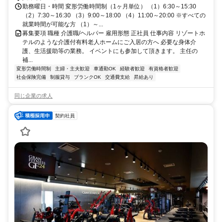
勤務曜日・時間 変形労働時間制（1ヶ月単位） （1）6:30～15:30
（2）7:30～16:30 （3）9:00～18:00 （4）11:00～20:00 ※すべての
就業時間が可能な方 （1）～...
募集要項 職種 介護職/ヘルパー 雇用形態 正社員 仕事内容 リゾートホ
テルのような介護付有料老人ホームにご入居の方へ 必要な身体介
護、生活援助等の業務。 イベントにも参加して頂きます。 主任の
補...
変形労働時間制
主婦・主夫歓迎
車通勤OK
経験者歓迎
有資格者歓迎
社会保険完備
制服貸与
ブランクOK
交通費支給
昇給あり
同じ企業の求人
契約社員