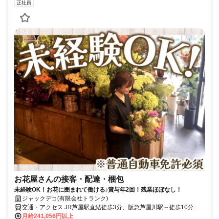
正社員
お花屋さんの接客・配達・梱包
未経験OK！お花に囲まれて働ける♪賞与年2回！残業ほぼなし！
ジャックデコ(有限会社トランク)
交通・アクセス JR芦屋駅直結徒歩3分、阪急芦屋川駅～徒歩10分、
阪神芦屋駅～徒歩18分
月給241,056円以上