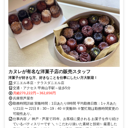
カヌレが有名な洋菓子店の販売スタッフ
洋菓子が好きな方、好きなことを仕事にしたい方大歓迎！
ダニエル本店・テラスダニエル店
交通・アクセス 甲南山手駅～徒歩5分
月給270,222円～362,656円
兵庫県芦屋市
勤務時間詳細 実働時間：1日あたり8時間 平均勤務日数：1ヶ月あた
り21日 〜 22日 8：30～19：40 ※実働8h ※繁忙期は勤務時間変更の
可能性あり。
仕事内容 ／ 神戸・芦屋で35年、お客様に愛される お菓子を作り続け
ているパティスリーです ＼ ✨こだわり抜いた素材と技術✨ 厳選した