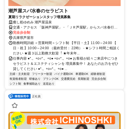
潮芦屋スパ水春のセラピスト
夏期リラクゼーションスタッフ増員募集
癒し処ゆめみ 潮芦屋温泉
交通・アクセス 「阪神芦屋駅」・「ＪＲ芦屋駅」からスパ水春行き
の無料送迎バスあり ★車・バイク通勤OK
完全歩合制
兵庫県芦屋市
勤務時間詳細 ＜営業時間＞シフト制 【平日・土】11:00～24:00 【
日・祝 】10:00～24:00 （最終受付： 22時） - ★シフト時間ご相談く
ださい ★週３以上勤務⼤歓迎︕ ★年末年...
仕事内容 ●*.。+o○*.。+o● +o○*.。+o● お客様が続々ご来店中につき
セラピスト＆エステティシャンを 増員募集中！ あなたのお力をぜひ
貸してください ●*.。+o○*.。+o● ...
主婦・主夫歓迎
フリーター歓迎
バイク通勤OK
車通勤OK
経験者歓迎
有資格者歓迎
研修あり
ブランクOK
交通費支給
長期歓迎
完全歩合制
シフト制
食事補助あり
送迎あり
正社員