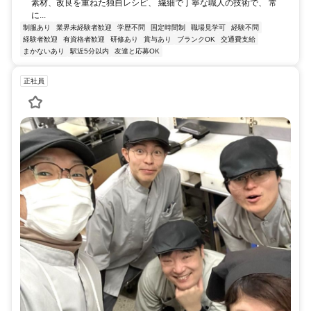
素材、改良を重ねた独自レシピ、 繊細で丁寧な職人の技術で、 常
に...
制服あり
業界未経験者歓迎
学歴不問
固定時間制
職場見学可
経験不問
経験者歓迎
有資格者歓迎
研修あり
賞与あり
ブランクOK
交通費支給
まかないあり
駅近5分以内
友達と応募OK
正社員