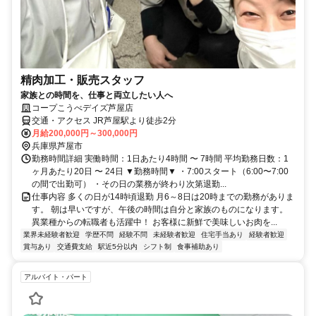
精肉加工・販売スタッフ
家族との時間を、仕事と両立したい人へ
コープこうべデイズ芦屋店
交通・アクセス JR芦屋駅より徒歩2分
月給200,000円～300,000円
兵庫県芦屋市
勤務時間詳細 実働時間：1日あたり4時間 〜 7時間 平均勤務日数：1
ヶ月あたり20日 〜 24日 ▼勤務時間▼ ・7:00スタート（6:00〜7:00
の間で出勤可） ・その日の業務が終わり次第退勤...
仕事内容 多くの日が14時頃退勤 月6～8日は20時までの勤務がありま
す。 朝は早いですが、午後の時間は自分と家族のものになります。
異業種からの転職者も活躍中！ お客様に新鮮で美味しいお肉を...
業界未経験者歓迎
学歴不問
経験不問
未経験者歓迎
住宅手当あり
経験者歓迎
賞与あり
交通費支給
駅近5分以内
シフト制
食事補助あり
アルバイト・パート