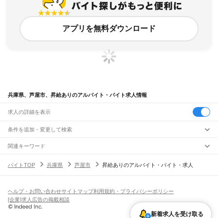
アプリを無料ダウンロード
兵庫県、芦屋市、昇給ありのアルバイト・バイト求人情報
求人の詳細を表示
条件を追加・変更して検索
市区町村を追加・変更
関連キーワード
兵庫県 芦屋市 アップ
兵庫県 芦屋市 高時給
兵庫県 芦屋市 車通勤可
兵庫県
駅を追加・変更
バイトTOP
兵庫県
芦屋市
昇給ありのアルバイト・バイト・求人
兵庫県 芦屋市 掛け持ち
兵庫県 芦屋市 w ワーク歓迎
兵庫県
すべて
神戸市
すべて
職種を追加・変更
JR神戸線(大阪～神戸)
東灘区
灘区
兵庫区
長田区
須磨区
垂水区
北区
中央区
西区
尼崎駅
立花駅
甲子園口駅
西宮駅
さくら夙川駅
芦屋駅
甲南山手駅
摂津本山駅
住吉駅
飲食・フードサービス
ヘルプ・お問い合わせ
サイトマップ
利用規約・プライバシーポリシー
姫路市
尼崎市
明石市
西宮市
洲本市
芦屋市
伊丹市
相生市
豊岡市
加古川市
赤穂市
特徴を追加・変更
六甲道駅
摩耶駅
灘駅
三ノ宮駅
元町駅
神戸駅
飲食・フードサービス
すべて
[企業]求人広告の掲載相談
西脇市
宝塚市
三木市
高砂市
川西市
小野市
三田市
加西市
丹波篠山市
養父市
ホールスタッフ
キッチンスタッフ
皿洗い・洗い場
精肉・鮮魚加工
給食調理
人気
JR神戸線(神戸～姫路)
丹波市
南あわじ市
朝来市
淡路市
宍粟市
加東市
たつの市
川辺郡
多可郡
加古郡
雇用形態を追加・変更
新着求人を受け取る
パン屋（ベーカリー）
フードカウンター販売員
バー（BAR）・バーテンダー
日払いOK
高校生歓迎
学生歓迎
深夜の仕事
髪型・髪色自由
ひげOK
ネイルOK
神戸駅
兵庫駅
新長田駅
鷹取駅
須磨海浜公園駅
須磨駅
塩屋駅
垂水駅
舞子駅
朝霧駅