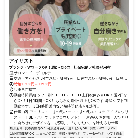
アイリスト
ブランク・WワークOK！週2～OK◎ 社保完備／社員登用有
サロン・ド・デコルテ
交通・アクセス JR芦屋駅～徒歩3分、阪神芦屋駅～徒歩7分、阪急芦
屋川駅～徒歩10分
時給1,300円～1,600円
兵庫県芦屋市
勤務時間詳細 シフト制/10：00～19：00 土日祝休みもOK！ 週2日か
らOK！1日4時間～OK！ もちろん週4日以上もOKです! 希望シフト制
勤務です。 1日4時間以内など短時間勤務も相談可...
仕事内容 アイリスト ・まつ毛パーマ ・まつ毛エクステ アイブロウリ
スト ・HBL（ハリウッドブロウリフト） ・眉WAX お客様一人ひとり
に合わせたデザインを ご提案し、「なりたい」を叶えるお仕事...
制服あり
扶養内勤務OK
社員登用あり
週1日からOK
副業・WワークOK
1日4時間以内OK
土日祝のみOK
主婦・主夫歓迎
フリーター歓迎
シフト自由