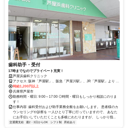
歯科助手・受付
17時までなのでプライベート充実！
芦屋浜歯科クリニック
アクセス: 阪神「芦屋駅」、阪急「芦屋川駅」、JR「芦屋駅」より 阪
急バス「芦屋浜営業所」行き「シーサイドセンター」下車すぐ
時給1,200円以上
兵庫県芦屋市
勤務時間・曜日: 9:00～17:00 ◎時間・曜日もしっかり相談にのりま
す！
仕事内容: 歯科受付および助手業務全般をお願いします。 患者様のカ
ウンセリングや診察を 一人ひとり丁寧に行っていますので、 あなた
にお手伝いしていただくことも多岐にわたりますが、 しっかり指...
交通費支給
週2・3日からOK
シフト制
昇給あり