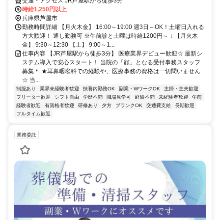
交通・アクセス JR芦屋駅から徒歩3分
時給1,250円以上
兵庫県芦屋市
勤務時間詳細 【月火木金】 16:00～19:00 週3日～OK！土曜日入れる
方大歓迎！ 通し勤務可 ※午前診と土曜は時給1200円～ ↓ 【月火木
金】 9:30～12:30 【土】 9:00～1...
仕事内容 【JR芦屋駅から徒歩3分】 医療業界デビュー歓迎☆ 最新シ
ステム導入で安心スタート！ 当院の「顔」となる受付事務スタッフ
募集＊ ★耳鼻咽喉科での経験や、医療事務の資格は一切問いません
☆ 当...
制服あり
業界未経験者歓迎
扶養内勤務OK
副業・WワークOK
主婦・主夫歓迎
フリーター歓迎
シフト自由
学歴不問
職場見学可
経験不問
未経験者歓迎
午前
経験者歓迎
有資格者歓迎
研修あり
夕方
ブランクOK
交通費支給
長期歓迎
フルタイム歓迎
業務委託