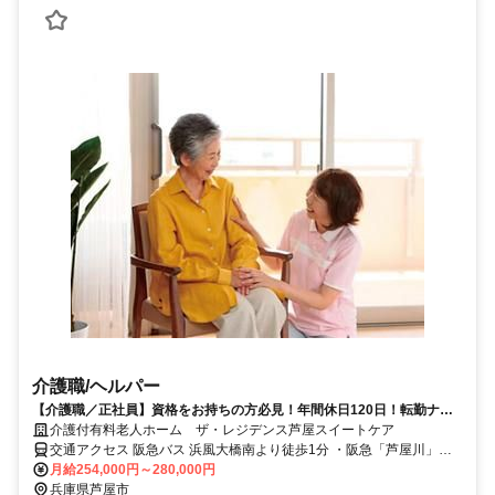
介護職/ヘルパー
【介護職／正社員】資格をお持ちの方必見！年間休日120日！転勤ナ
シ！研修制度充実◎
介護付有料老人ホーム ザ・レジデンス芦屋スイートケア
交通アクセス 阪急バス 浜風大橋南より徒歩1分 ・阪急「芦屋川」駅
→浜風大橋南（21分） ・JR「芦屋」駅→浜風大橋南（18分） ・阪神
月給254,000円～280,000円
「芦屋」駅→浜風大橋南（8分）
兵庫県芦屋市