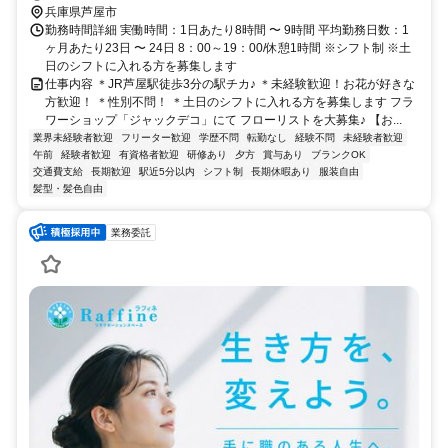
兵庫県芦屋市
勤務時間詳細 実働時間：1日あたり8時間 〜 9時間 平均勤務日数：1
ヶ月あたり23日 〜 24日 8：00～19：00/休憩1時間 ※シフト制 ※土
日のシフトに入れる方を募集します
仕事内容 ＊JR芦屋駅徒歩3分の駅チカ♪ ＊未経験歓迎！お花が好きな
方歓迎！ ＊性別不問！ ＊土日のシフトに入れる方を募集します フラ
ワーショップ「ジャックデコ」にて フローリストを大募集♪ 【お...
業界未経験者歓迎
フリーター歓迎
学歴不問
転勤なし
経験不問
未経験者歓迎
午前
経験者歓迎
有資格者歓迎
研修あり
夕方
賞与あり
ブランクOK
交通費支給
長期歓迎
駅近5分以内
シフト制
長期休暇あり
服装自由
髪型・髪色自由
業務委託