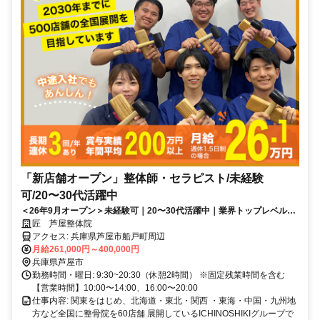
「新店舗オープン」整体師・セラピスト/未経験
可/20〜30代活躍中
＜26年9月オープン＞未経験可｜20〜30代活躍中｜業界トップレベルの
給与水準｜初回ボーナス80万円・賞与500万円の支給実績あり
匠 芦屋整体院
アクセス: 兵庫県芦屋市船戸町周辺
月給261,000円～400,000円
兵庫県芦屋市
勤務時間・曜日: 9:30~20:30（休憩2時間） ※固定残業時間を含む
【営業時間】10:00〜14:00、16:00〜20:00
仕事内容: 関東をはじめ、北海道・東北・関西 ・東海・中国・九州地
方など全国に整骨院を60店舗 展開しているICHINOSHIKIグループで