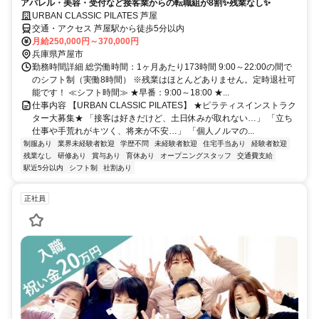
アパレル・美容・受付など接客業からの転職組が8割✨残業なし✨
URBAN CLASSIC PILATES 芦屋
交通・アクセス 芦屋駅から徒歩5分以内
月給250,000円～370,000円
兵庫県芦屋市
勤務時間詳細 総労働時間：1ヶ月あたり173時間 9:00～22:00の間で
のシフト制（実働8時間） ※残業はほとんどありません。定時退社可
能です！ ≪シフト時間≫ ★早番：9:00～18:00 ★...
仕事内容 【URBAN CLASSIC PILATES】 ★ピラティスインストラク
ター大募集★ 「接客は好きだけど、土日休みが取れない…」 「立ち
仕事や手荒れがキツく、将来が不安…」 「個人ノルマの...
制服あり
業界未経験者歓迎
学歴不問
未経験者歓迎
住宅手当あり
経験者歓迎
残業なし
研修あり
賞与あり
育休あり
オープニングスタッフ
交通費支給
駅近5分以内
シフト制
社割あり
正社員