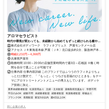
アロマセラピスト
時代や環境が変わっても、未経験から始めてもずっと続けられる癒やし
の仕事。手に職を身につけて、生き方を変えよう。
株式会社ボディワーク ラフィネプリュス 芦屋モンテメール店
アクセス ＪＲ東海道本線 芦屋〔ＪＲ〕北口徒歩約1分、阪急神戸本線
芦屋川南出口徒歩約11分、阪神本線/阪神なんば線 打出徒歩約15分 最
時給2,232円～4,368円
寄駅：芦屋駅
兵庫県芦屋市
勤務時間 10:00～20:00の店舗営業時間内で週3日～応相談 ※働く時
間を自分で選ぶことが可能です
仕事内容 仕事内容詳細 このブランドではふつうのラフィネよりちょ
っとだけ贅沢で、「『もっと』くつろげる至福のひとときを」をテー
マにアロマトリートメントメニューの導入もしています。 ボディケ
ア技術に加え...
業界未経験者歓迎
社員登用あり
主婦・主夫歓迎
資格取得支援あり
学歴不問
平日のみOK
経験不問
未経験者歓迎
経験者歓迎
有資格者歓迎
研修あり
ブランクOK
長期歓迎
駅近5分以内
週4日以上OK
同じ企業の求人