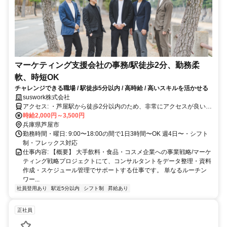
マーケティング支援会社の事務/駅徒歩2分、勤務柔
軟、時短OK
チャレンジできる職場 / 駅徒歩5分以内 / 高時給 / 高いスキルを活かせる
suswork株式会社
アクセス: ・芦屋駅から徒歩2分以内のため、非常にアクセスが良いで
す。
時給2,000円～3,500円
兵庫県芦屋市
勤務時間・曜日: 9:00〜18:00の間で1日3時間〜OK 週4日〜・シフト
制・フレックス対応
仕事内容: 【概要】 大手飲料・食品・コスメ企業への事業戦略/マーケ
ティング戦略プロジェクトにて、コンサルタントをデータ整理・資料
作成・スケジュール管理でサポートする仕事です。 単なるルーチン
ワー...
社員登用あり
駅近5分以内
シフト制
昇給あり
正社員