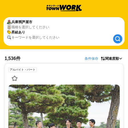
兵庫県
兵庫県
芦屋市
芦屋市
職種を選択してください
昇給あり
昇給あり
キーワードを選択してください
1,536件
条件保存
関連度順
アルバイト・パート