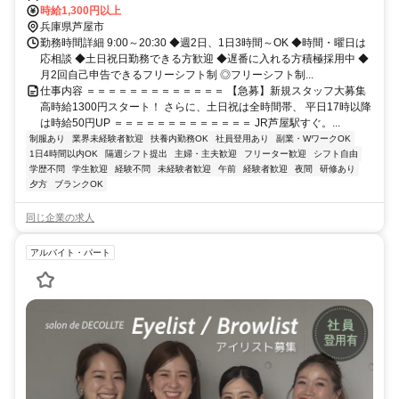
時給1,300円以上
兵庫県芦屋市
勤務時間詳細 9:00～20:30 ◆週2日、1日3時間～OK ◆時間・曜日は
応相談 ◆土日祝日勤務できる方歓迎 ◆遅番に入れる方積極採用中 ◆
月2回自己申告できるフリーシフト制 ◎フリーシフト制...
仕事内容 ＝＝＝＝＝＝＝＝＝＝＝＝＝ 【急募】新規スタッフ大募集
高時給1300円スタート！ さらに、土日祝は全時間帯、 平日17時以降
は時給50円UP ＝＝＝＝＝＝＝＝＝＝＝＝＝ JR芦屋駅すぐ。...
制服あり
業界未経験者歓迎
扶養内勤務OK
社員登用あり
副業・WワークOK
1日4時間以内OK
隔週シフト提出
主婦・主夫歓迎
フリーター歓迎
シフト自由
学歴不問
学生歓迎
経験不問
未経験者歓迎
午前
経験者歓迎
夜間
研修あり
夕方
ブランクOK
同じ企業の求人
アルバイト・パート