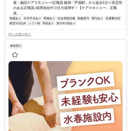
屋：施設ケアマネジャー/正職員 阪神「芦屋駅」から徒歩1分☆安定性
のある正職員♪採用強化中◎注力採用中！【ケアマネジャー、正職
員、...
制服あり
住宅手当あり
研修あり
社会保険完備
制服貸与
賞与あり
交通費支給
駅近5分以内
シフト制
昇給あり
賞与年2回あり
同じ企業の求人
業務委託