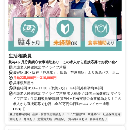
生活相談員
賞与4ヶ月分実績◇食事補助あり！この求人から直接応募でお祝い金20
万円◎日勤のみ♪マイカー通勤OK★【芦屋市・老健・生活相談員・正職
介護老人保健施設 マイライフ芦屋
員】
最寄駅 JR・阪神「芦屋駅」、阪急「芦屋川駅」より阪急バス「浜風
大橋南」停車場下車すぐ
月給235,000円～310,000円
兵庫県芦屋市
勤務時間 8:30～17:30（休憩60分） ※時間外月平均3時間
介護老人保健施設 マイライフ芦屋 求人概要 介護老人保健施設 マイラ
イフ芦屋：生活相談員/正職員 賞与4ヶ月分実績◇食事補助あり！この
求人から直接応募でお祝い金20万円◎日勤のみ♪マイカー通勤
OK★【...
変形労働時間制
産休・育休取得実績あり
バイク通勤OK
車通勤OK
社会保険完備
賞与あり
育休あり
交通費支給
昇給あり
賞与年2回あり
食事補助あり