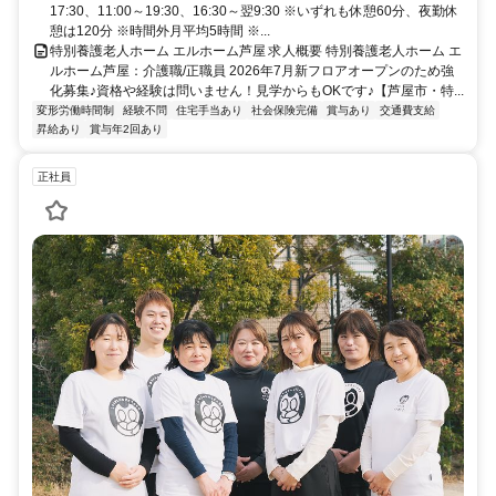
17:30、11:00～19:30、16:30～翌9:30 ※いずれも休憩60分、夜勤休
憩は120分 ※時間外月平均5時間 ※...
特別養護老人ホーム エルホーム芦屋 求人概要 特別養護老人ホーム エ
ルホーム芦屋：介護職/正職員 2026年7月新フロアオープンのため強
化募集♪資格や経験は問いません！見学からもOKです♪【芦屋市・特...
変形労働時間制
経験不問
住宅手当あり
社会保険完備
賞与あり
交通費支給
昇給あり
賞与年2回あり
正社員