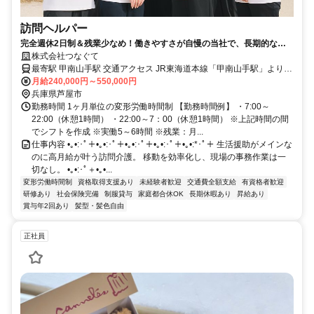
訪問ヘルパー
完全週休2日制＆残業少なめ！働きやすさが自慢の当社で、長期的なキ
ャリアを築いてみませんか？
株式会社つなぐて
最寄駅 甲南山手駅 交通アクセス JR東海道本線「甲南山手駅」より徒
歩7分／車で2分 ※芦屋事業所での勤務です。 ※車通勤OK ※バイク
月給240,000円～550,000円
兵庫県芦屋市
通勤OK ※直行直帰OK ※転勤なし
勤務時間 1ヶ月単位の変形労働時間制 【勤務時間例】 ・7:00～
22:00（休憩1時間） ・22:00～7：00（休憩1時間） ※上記時間の間
でシフトを作成 ※実働5～6時間 ※残業：月...
仕事内容 •｡•:･ﾟ＋•｡•:･ﾟ＋•｡•:･ﾟ＋•｡•:･ﾟ＋•｡•:*･ﾟ＋ 生活援助がメインな
のに高月給が叶う訪問介護。 移動を効率化し、現場の事務作業は一
切なし。 •｡•:･ﾟ＋•｡•...
変形労働時間制
資格取得支援あり
未経験者歓迎
交通費全額支給
有資格者歓迎
研修あり
社会保険完備
制服貸与
家庭都合休OK
長期休暇あり
昇給あり
賞与年2回あり
髪型・髪色自由
正社員