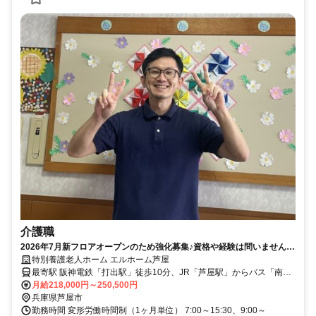
介護職
2026年7月新フロアオープンのため強化募集♪資格や経験は問いません！
見学からもOKです♪【芦屋市・特養・打出駅/芦屋駅・介護職・正職員】
特別養護老人ホーム エルホーム芦屋
最寄駅 阪神電鉄「打出駅」徒歩10分、JR「芦屋駅」からバス「南宮
町西」バス停下車徒歩4分
月給218,000円～250,500円
兵庫県芦屋市
勤務時間 変形労働時間制（1ヶ月単位） 7:00～15:30、9:00～