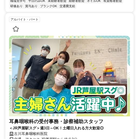
職場見学可
平日のみOK
未経験者歓迎
経験者歓迎
ネイルOK
有資格者歓迎
研修あり
賞与あり
ブランクOK
交通費支給
アルバイト・パート
耳鼻咽喉科の受付事務・診察補助スタッフ
＜JR芦屋駅スグ＞週3日～OK！土曜日入れる方大歓迎◎
古川耳鼻咽喉科医院