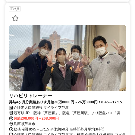
正社員
リハビリトレーナー
賞与4ヶ月分実績あり★月給20万8000円～26万8000円！8:45～17:15迄
◎残業少なめ！マイカー・バイク通勤OKで通勤ラクラク♪【芦屋市・老
介護老人保健施設 マイライフ芦屋
健・リハビリトレーナー・正職員】
最寄駅 JR・阪神「芦屋駅」、阪急「芦屋川駅」より阪急バス「浜風
大橋南」停車場下車すぐ
月給208,000円～268,000円
兵庫県芦屋市
勤務時間 8:45～17:15 ※休憩60分 ※時間外月平均3時間
介護老人保健施設 マイライフ芦屋 求人概要 介護老人保健施設 マイラ