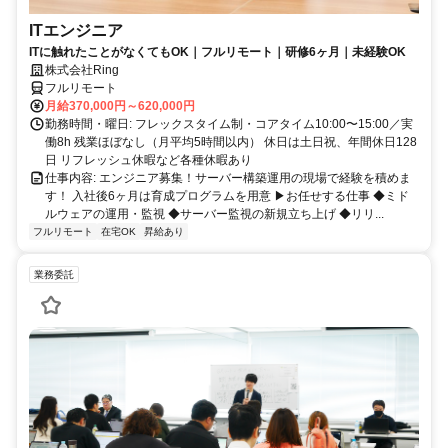
ITエンジニア
ITに触れたことがなくてもOK｜フルリモート｜研修6ヶ月｜未経験OK
株式会社Ring
フルリモート
月給370,000円～620,000円
勤務時間・曜日: フレックスタイム制・コアタイム10:00〜15:00／実
働8h 残業ほぼなし（月平均5時間以内） 休日は土日祝、年間休日128
日 リフレッシュ休暇など各種休暇あり
仕事内容: エンジニア募集！サーバー構築運用の現場で経験を積めま
す！ 入社後6ヶ月は育成プログラムを用意 ▶お任せする仕事 ◆ミド
ルウェアの運用・監視 ◆サーバー監視の新規立ち上げ ◆リリ...
フルリモート
在宅OK
昇給あり
業務委託