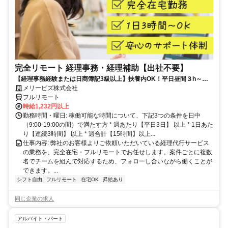
完全リモート 経理事務・経理補助【出社不要】
【経理事務経験または日商簿記3級以上】扶養内OK！平日昼間３h～。
完全在宅で育児・介護中の方も大歓迎♪
メリービズ株式会社
フルリモート
時給1,232円以上
勤務時間・曜日: 稼働可能な時間について、下記3つの条件を日中
（9:00-19:00の間）で満たす方 * 週あたり【平日3日】 以上 * 1日あた
り【連続3時間】 以上 * 週合計【15時間】以上...
仕事内容: 弊社のお客様よりご依頼いただいている経理代行サービス
の業務を、完全在宅・フルリモートでお任せします。案件ごとに複数
名でチームを組んで対応するため、フォローし合いながら働くことが
できます。...
シフト自由
フルリモート
在宅OK
昇給あり
同じ企業の求人
アルバイト・パート