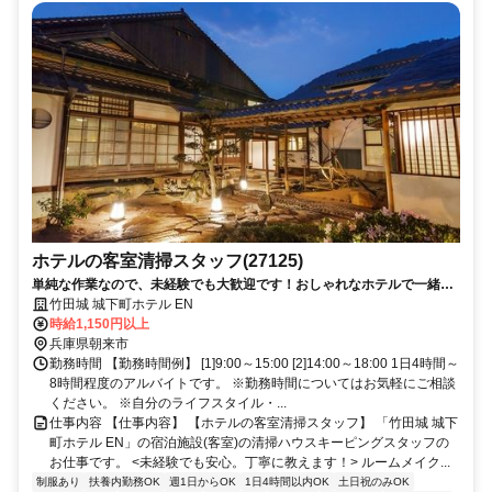
ホテルの客室清掃スタッフ(27125)
単純な作業なので、未経験でも大歓迎です！おしゃれなホテルで一緒に
働きませんか？
竹田城 城下町ホテル EN
時給1,150円以上
兵庫県朝来市
勤務時間 【勤務時間例】 [1]9:00～15:00 [2]14:00～18:00 1日4時間～
8時間程度のアルバイトです。 ※勤務時間についてはお気軽にご相談
ください。 ※自分のライフスタイル・...
仕事内容 【仕事内容】 【ホテルの客室清掃スタッフ】 「竹田城 城下
町ホテル EN」の宿泊施設(客室)の清掃ハウスキーピングスタッフの
お仕事です。 <未経験でも安心。丁寧に教えます！> ルームメイク...
制服あり
扶養内勤務OK
週1日からOK
1日4時間以内OK
土日祝のみOK