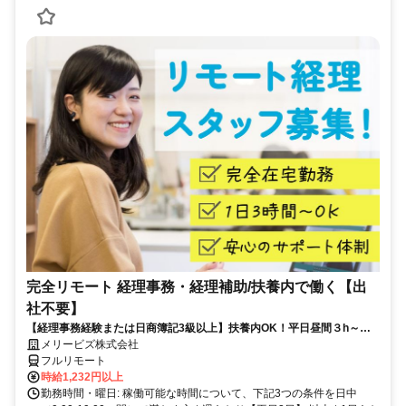
完全リモート 経理事務・経理補助/扶養内で働く【出
社不要】
【経理事務経験または日商簿記3級以上】扶養内OK！平日昼間３h～。
完全在宅で育児・介護中の方も大歓迎♪
メリービズ株式会社
フルリモート
時給1,232円以上
勤務時間・曜日: 稼働可能な時間について、下記3つの条件を日中