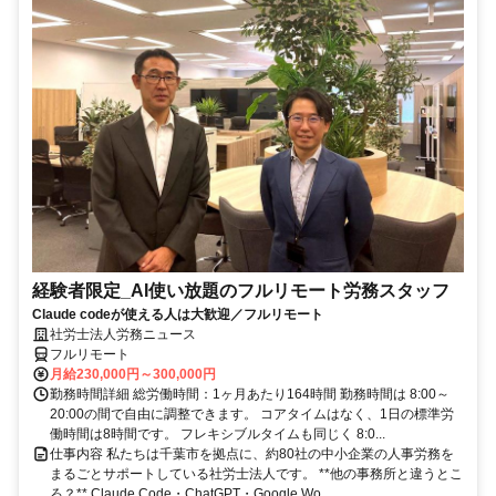
経験者限定_AI使い放題のフルリモート労務スタッフ
Claude codeが使える人は大歓迎／フルリモート
社労士法人労務ニュース
フルリモート
月給230,000円～300,000円
勤務時間詳細 総労働時間：1ヶ月あたり164時間 勤務時間は 8:00～
20:00の間で自由に調整できます。 コアタイムはなく、1日の標準労
働時間は8時間です。 フレキシブルタイムも同じく 8:0...
仕事内容 私たちは千葉市を拠点に、約80社の中小企業の人事労務を
まるごとサポートしている社労士法人です。 **他の事務所と違うとこ
ろ？** Claude Code・ChatGPT・Google Wo...