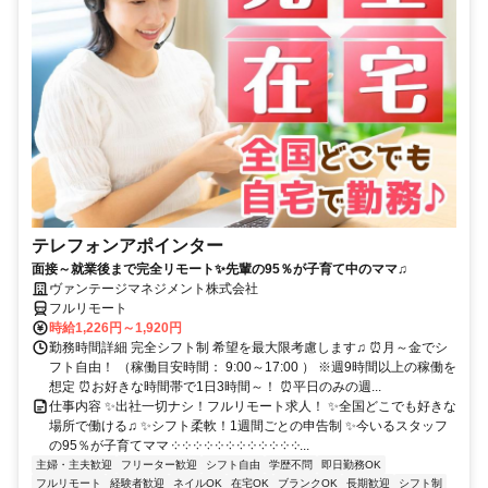
テレフォンアポインター
面接～就業後まで完全リモート✨先輩の95％が子育て中のママ♫
ヴァンテージマネジメント株式会社
フルリモート
時給1,226円～1,920円
勤務時間詳細 完全シフト制 希望を最大限考慮します♫ ⏰月～金でシ
フト自由！ （稼働目安時間： 9:00～17:00 ） ※週9時間以上の稼働を
想定 ⏰お好きな時間帯で1日3時間～！ ⏰平日のみの週...
仕事内容 ✨出社一切ナシ！フルリモート求人！ ✨全国どこでも好きな
場所で働ける♫ ✨シフト柔軟！1週間ごとの申告制 ✨今いるスタッフ
の95％が子育てママ ༶ ༶ ༶ ༶ ༶ ༶ ༶ ༶ ༶ ༶ ༶ ༶...
主婦・主夫歓迎
フリーター歓迎
シフト自由
学歴不問
即日勤務OK
フルリモート
経験者歓迎
ネイルOK
在宅OK
ブランクOK
長期歓迎
シフト制