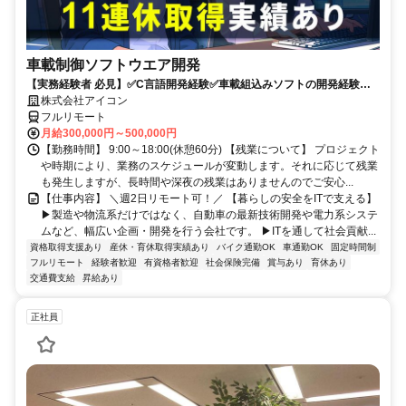
車載制御ソフトウエア開発
【実務経験者 必見】✅C言語開発経験✅車載組込みソフトの開発経験 ✅
年間休日126日+有給✅週2程度リモート可✅9時～18時勤務
株式会社アイコン
フルリモート
月給300,000円～500,000円
【勤務時間】 9:00～18:00(休憩60分) 【残業について】 プロジェクト
や時期により、業務のスケジュールが変動します。それに応じて残業
も発生しますが、長時間や深夜の残業はありませんのでご安心...
【仕事内容】 ＼週2日リモート可！／ 【暮らしの安全をITで支える】
▶製造や物流系だけではなく、自動車の最新技術開発や電力系システ
ムなど、幅広い企画・開発を行う会社です。 ▶ITを通して社会貢献...
資格取得支援あり
産休・育休取得実績あり
バイク通勤OK
車通勤OK
固定時間制
フルリモート
経験者歓迎
有資格者歓迎
社会保険完備
賞与あり
育休あり
交通費支給
昇給あり
正社員