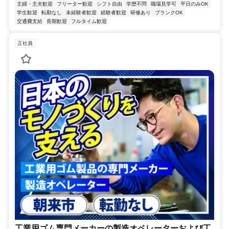
主婦・主夫歓迎
フリーター歓迎
シフト自由
学歴不問
職場見学可
平日のみOK
学生歓迎
転勤なし
未経験者歓迎
経験者歓迎
研修あり
ブランクOK
交通費支給
長期歓迎
フルタイム歓迎
正社員
工業用ゴム専門メーカーの製造オペレーターおよび工