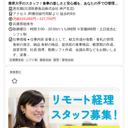
業界大手のスタッフ！食事の楽しさと安心感を、あなたの手で◎管理栄
養士も目指せる
恵生園(日清医療食品株式会社 神戸支店)
アクセス JR播但線竹田駅より 徒歩約9分
月給220,090円～227,700円
兵庫県朝来市
勤務曜日・時間 5:00－20:00のうち8時間 ※実働8時間・土日祝含む
シフト制
仕事情報 ● 仕事内容 栄養士として、献立作成や食数・食札の管理、
食材の発注、納品 食材の検品、提供前の食事検品、帳票類の作成、
採算管理、社員 指導、勤務シフト作成、会議出席などをお願いしま
す。栄養...
交通費支給
シフト制
服装自由
髪型・髪色自由
業務委託