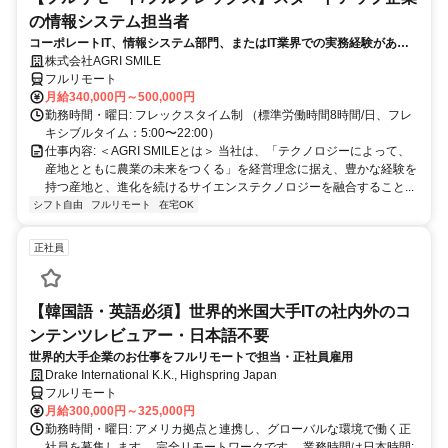
の情報システム担当者
コーポレートIT、情報システム部門、またはIT業界での実務経験がある
方、大歓迎！
株式会社AGRI SMILE
フルリモート
月給340,000円～500,000円
勤務時間・曜日: フレックスタイム制 （標準労働時間8時間/日、フレ
キシブルタイム：5:00〜22:00）
仕事内容: ＜AGRI SMILEとは＞ 当社は、「テクノロジーによって、
産地とともに農業の未来をつくる」を経営理念に据え、豊かな経験を
持つ産地と、進化を続けるサイエンステクノロジーを融合すること...
シフト自由
フルリモート
在宅OK
正社員
【韓国語・英語必須】世界的米国大手ITの社内外のコ
ンテンツレビュアー・日本語不要
世界的大手企業のお仕事をフルリモートで担当・正社員雇用
Drake International K.K., Highspring Japan
フルリモート
月給300,000円～325,000円
勤務時間・曜日: アメリカ拠点と連携し、グローバルな環境で働く正
社員を募集します。 完全リモートワークです。 業務時間は日本時間: