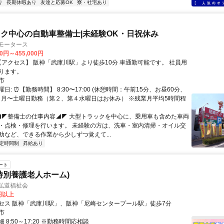
り
長期休暇あり
友達と応募OK
寮・社宅あり
ク中心の自動車整備士|未経験OK・日祝休み
モータース
00円～455,000円
ります。
市
日: ⏰【勤務時間】 8:30〜17:00 (休憩時間：午前15分、お昼60分、
） 月〜土曜日勤務（第２、第４水曜日はお休み） ※残業月平均5時間程
 ◢◤整備士の仕事内容◢◤ 大型トラックを中心に、乗用車も含めた車両
・点検・修理を行います。 未経験の方は、洗車・室内清掃・オイル交
助など、できる作業から少しずつ覚えて...
定時間制
昇給あり
ート
特別養護老人ホーム)
弘道福祉会
0円以上
セス 阪神「武庫川駅」、阪神「尼崎センタープール駅」徒歩7分
市
 8:50～17:20 ※勤務時間応相談