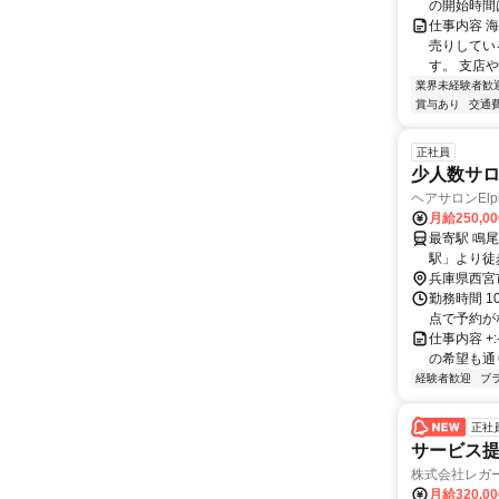
の開始時間は
仕事内容 
売りしてい
す。 支店
業界未経験者歓
賞与あり
交通
正社員
少人数サ
ヘアサロンElpi
月給250,0
最寄駅 鳴尾・武庫川女子大
兵庫県西宮
勤務時間 1
点で予約が
仕事内容 +:-
の希望も通り
経験者歓迎
ブ
正社
サービス提
株式会社レガ
月給320,0