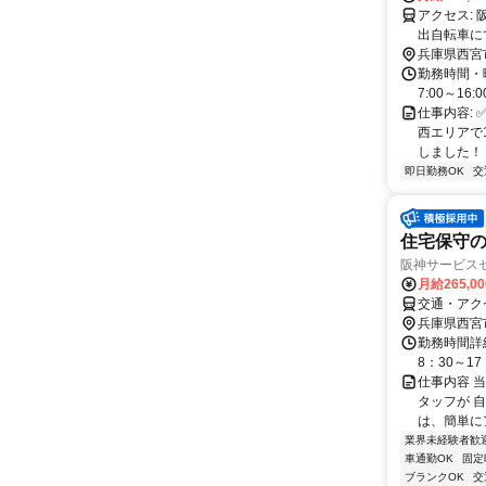
アクセス: 阪神武庫川線「東鳴尾駅」より徒歩5分！ 阪神本線「武庫川駅」より貸
兵庫県西宮
勤務時間・曜
7:00～16:
仕事内容: 
西エリアで
しました！ 
即日勤務OK
交
住宅保守の
阪神サービス
月給265,0
交通・アク
兵庫県西宮
勤務時間詳
8：30～1
仕事内容 
タッフが 
は、簡単にア
業界未経験者歓
車通勤OK
固定
ブランクOK
交