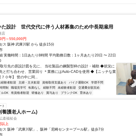
いた設計 世代交代に伴う人材募集のため中長期雇用
商店
00円～550,000円
ス 阪神 武庫川駅 から 徒歩15分
市
 実働時間：1日あたり8時間 平均勤務日数：1ヶ月あたり20日 〜 22日
0
◆取引先の原設計図を元に、 当社製品の鋼製型枠の設計・補助 ◆状況に
先と打ち合わせ、営業回り ＊業務にはAuto-CADを使用 ◆【ニッチな業
７０年】 世の中に同...
未経験者歓迎
主婦・主夫歓迎
資格取得支援あり
バイク通勤OK
学歴不問
時間制
職場見学可
転勤なし
経験不問
未経験者歓迎
交通費全額支給
イルOK
有資格者歓迎
研修あり
賞与あり
ブランクOK
育休あり
ート
別養護老人ホーム)
弘道福祉会
0円以上
セス 阪神「武庫川駅」、阪神「尼崎センタープール駅」徒歩7分
市