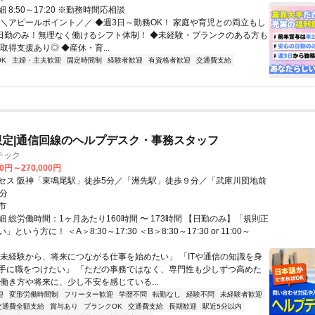
 8:50～17:20 ※勤務時間応相談
＼＼アピールポイント／／ ◆週3日～勤務OK！ 家庭や育児との両立もし
◆日勤のみ！無理なく働けるシフト体制！ ◆未経験・ブランクのある方も
取得支援あり◎ ◆産休・育...
K
主婦・主夫歓迎
固定時間制
経験者歓迎
有資格者歓迎
交通費支給
限定|通信回線のヘルプデスク・事務スタッフ
テック
00円～270,000円
セス 阪神「東鳴尾駅」徒歩5分／「洲先駅」徒歩９分／「武庫川団地前
4分
市
 総労働時間：1ヶ月あたり160時間 〜 173時間 【日勤のみ】「規則正
という方に！ ＜A＞8:30～17:30 ＜B＞8:30～17:30 or 11:00～
「未経験から、将来につながる仕事を始めたい」 「ITや通信の知識を身
手に職をつけたい」 「ただの事務ではなく、専門性も少しずつ高めた
の働き方や将来に、少し不安を感じている...
迎
変形労働時間制
フリーター歓迎
学歴不問
転勤なし
経験不問
未経験者歓迎
交通費全額支給
賞与あり
ブランクOK
交通費支給
長期歓迎
駅近5分以内