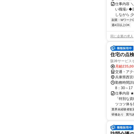
仕事内容 
い職場♪ 
しながら 少
副業・WワークO
週4日以上OK
同じ企業の求人
住宅の点検
阪神サービス
月給235,0
交通・アク
兵庫県西宮
勤務時間詳
8：30～1
仕事内容 
「特別な資
ツコツ体を動
業界未経験者歓
研修あり
賞与
訪問介護