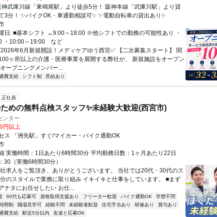
出自転車にて3分！ ✨バイクOK・車通勤相談可✨ ✨電動自転車の貸出あり✨
市
日: ■基本シフト →9:00～18:00 ※他シフトでの勤務の可能性あり ・
00 ・10:00～19:00 など
✅2026年6月新規開設！メディケアゆう西宮✅ 【二次募集スタート】 関
100ヶ所以上の介護・医療事業を展開する弊社が、 新規施設をオープン
オープニングメンバー...
通費支給
シフト制
昇給あり
正社員
ための無料点検スタッフ✨未経験大歓迎(西宮市)
センター
00円以上
セス 「洲先駅」すぐ/マイカー・バイク通勤OK
市
細 実働時間：1日あたり6時間30分 平均勤務日数：1ヶ月あたり22日
7：30（実働6時間30分）
当社求人をご覧頂き、ありがとうございます。 当社では20代・30代のス
自分のスタイルで業務に取り組み イキイキと仕事をしています。 ■まず
ナタにお任せしたい お仕...
迎
60代も応募可
資格取得支援あり
フリーター歓迎
バイク通勤OK
学歴不問
時間制
職場見学可
経験不問
未経験者歓迎
住宅手当あり
研修あり
賞与あり
通費支給
駅近5分以内
友達と応募OK