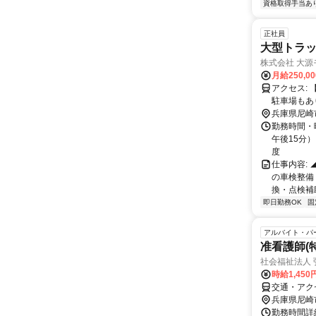
資格取得手当あ
正社員
大型トラッ
株式会社 大源
月給250,0
アクセス: 【アクセス】 阪神「武庫川駅」より徒歩10分 車通勤可能です。 社員用
駐車場もあ
兵庫県尼崎
勤務時間・曜
午後15分
度
仕事内容:
の車検整備
換・点検補
即日勤務OK
固
アルバイト・パ
准看護師(
社会福祉法人 
時給1,45
交通・アク
兵庫県尼崎
勤務時間詳細