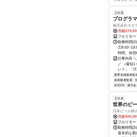
正社員
プログラマ
株式会社ネオ
月給270,0
フルリモー
勤務時間詳細
①9:00~
時間、休憩6.
仕事内容 
／ （最短
い？」 「I
業界未経験者歓
未経験者歓迎
在宅OK
賞与あ
正社員
世界のビ
日本ビール株
月給400,0
フルリモー
勤務時間詳細
基本的な勤務