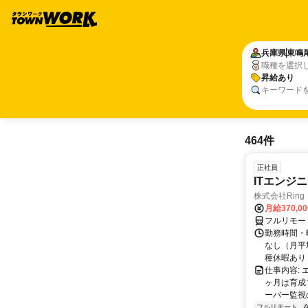
兵庫県
東鳴
職種を選択
昇給あり
キーワード
464件
正社員
ITエンジ
株式会社Ring
月給370,0
フルリモー
勤務時間・曜
なし（月平
種休暇あり
仕事内容:
ヶ月は育成
ーバー監視の
フルリモート