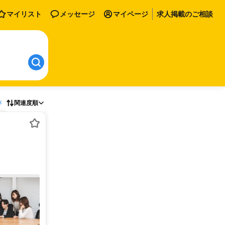
マイリスト
メッセージ
マイページ
求人掲載のご相談
存
関連度順