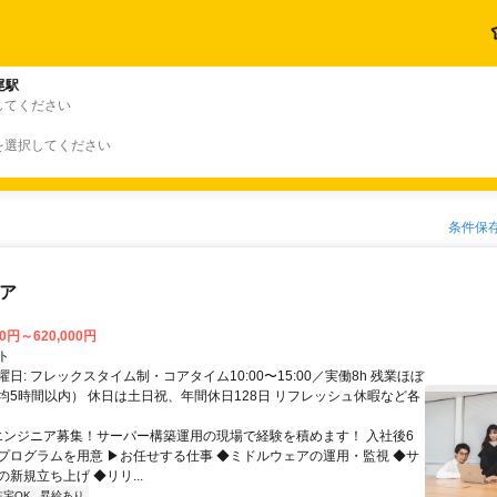
尾駅
してください
を選択してください
条件保
ニア
00円～620,000円
ト
日: フレックスタイム制・コアタイム10:00〜15:00／実働8h 残業ほぼ
均5時間以内） 休日は土日祝、年間休日128日 リフレッシュ休暇など各
 エンジニア募集！サーバー構築運用の現場で経験を積めます！ 入社後6
プログラムを用意 ▶お任せする仕事 ◆ミドルウェアの運用・監視 ◆サ
新規立ち上げ ◆リリ...
在宅OK
昇給あり