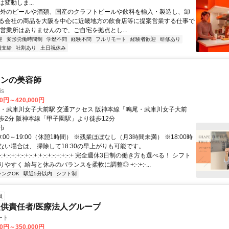
変動しま...
海外のビールや酒類、国産のクラフトビールや飲料を輸入・製造し、卸
る会社の商品を大阪を中心に近畿地方の飲食店等に提案営業する仕事で
や営業所はありませんので、ご自宅を拠点とし...
迎
変形労働時間制
学歴不問
経験不問
フルリモート
経験者歓迎
研修あり
費支給
社割あり
土日祝休み
ロンの美容師
s
00円～420,000円
前駅 交通アクセス 阪神本線「鳴尾・武庫川女子大前
駅」より徒歩2分 阪神本線「甲子園駅」より徒歩12分
市
0:00～19:00（休憩1時間） ※残業ほぼなし（月3時間未満） ※18:00時
ない場合は、 掃除して18:30の早上がりも可能です。
:+:-:+:+:-:+:-:+:+:-:+:-:+:+:-:+ 完全週休3日制の働き方も選べる！ シフト
やすく 給与と休みのバランスを柔軟に調整◎ +:-:+:-...
ランクOK
駅近5分以内
シフト制
員
供責任者/医療法人グループ
ート
00円～350,000円