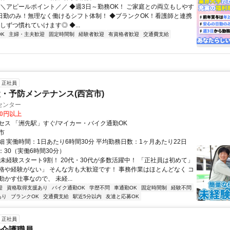
＼＼アピールポイント／／ ◆週3日～勤務OK！ ご家庭との両立もしやす
◆日勤のみ！無理なく働けるシフト体制！ ◆ブランクOK！看護師と連携
しずつ慣れていけます◎ ◆...
K
主婦・主夫歓迎
固定時間制
経験者歓迎
有資格者歓迎
交通費支給
正社員
・予防メンテナンス(西宮市)
センター
00円以上
セス 「洲先駅」すぐ/マイカー・バイク通勤OK
市
細 実働時間：1日あたり6時間30分 平均勤務日数：1ヶ月あたり22日
7：30（実働6時間30分）
★未経験スタート9割！ 20代・30代が多数活躍中！ 「正社員は初めて」
格や経験がない」 そんな方も大歓迎です！ 事務作業はほとんどなく コ
かす仕事なので、 未経...
迎
資格取得支援あり
バイク通勤OK
学歴不問
車通勤OK
固定時間制
経験不問
あり
ブランクOK
交通費支給
駅近5分以内
友達と応募OK
正社員
の介護職員