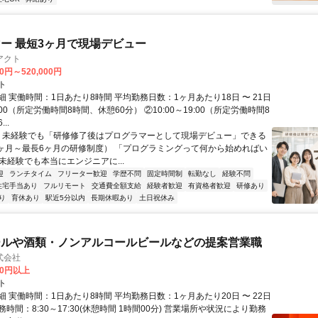
ー 最短3ヶ月で現場デビュー
アクト
00円～520,000円
ト
 実働時間：1日あたり8時間 平均勤務日数：1ヶ月あたり18日 〜 21日
18:00（所定労働時間8時間、休憩60分） ②10:00～19:00（所定労働時間8
..
＼ 未経験でも「研修修了後はプログラマーとして現場デビュー」できる
1ヶ月～最長6ヶ月の研修制度） 「プログラミングって何から始めればい
T未経験でも本当にエンジニアに...
迎
ランチタイム
フリーター歓迎
学歴不問
固定時間制
転勤なし
経験不問
住宅手当あり
フルリモート
交通費全額支給
経験者歓迎
有資格者歓迎
研修あり
り
育休あり
駅近5分以内
長期休暇あり
土日祝休み
ールや酒類・ノンアルコールビールなどの提案営業職
式会社
00円以上
ト
 実働時間：1日あたり8時間 平均勤務日数：1ヶ月あたり20日 〜 22日
時間：8:30～17:30(休憩時間 1時間00分) 営業場所や状況により勤務