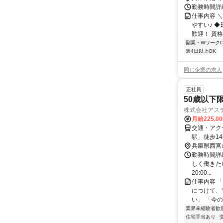
勤務時間詳細
仕事内容 
やすい♪ 
歓迎！ 資格
副業・WワークO
週4日以上OK
同じ企業の求人
正社員
50歳以下
株式会社アス
月給225,0
交通・アク
駅」徒歩1
兵庫県西宮
勤務時間詳細
しく働きたい」
20:00...
仕事内容 
につけて、
い」 「今
業界未経験者歓
住宅手当あり