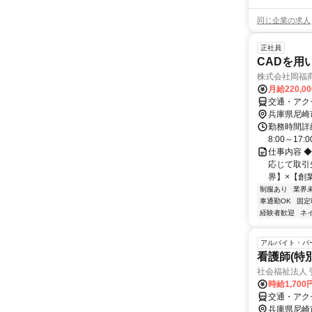
同じ企業の求人
正社員
CADを用
株式会社岡福
月給220,0
交通・アクセ
兵庫県尼崎
勤務時間詳細
8:00～17:0
仕事内容 
応じて取引
界】×【創業
制服あり
業界
車通勤OK
固定
経験者歓迎
ネ
アルバイト・パ
看護師(特
社会福祉法人 
時給1,70
交通・アク
兵庫県尼崎