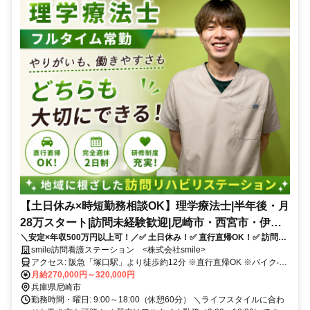
【土日休み×時短勤務相談OK】理学療法士|半年後・月
28万スタート|訪問未経験歓迎|尼崎市・西宮市・伊丹
＼安定×年収500万円以上可！／✅ 土日休み！✅ 直行直帰OK！✅ 訪問未
市エリア中心
経験歓迎！✅ 利用者様と向き合ってリハビリ！
smile訪問看護ステーション <株式会社smile>
アクセス: 阪急「塚口駅」より徒歩約12分 ※直⾏直帰OK ※バイク‧⾃
転⾞通勤OK
月給270,000円～320,000円
兵庫県尼崎市
勤務時間・曜日: 9:00～18:00（休憩60分） ＼ライフスタイルに合わ