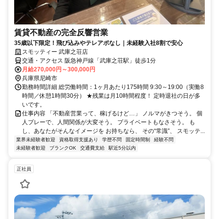
賃貸不動産の完全反響営業
35歳以下限定！飛び込みやテレアポなし｜未経験入社8割で安心
スモッティー 武庫之荘店
交通・アクセス 阪急神戸線「武庫之荘駅」徒歩1分
月給270,000円～300,000円
兵庫県尼崎市
勤務時間詳細 総労働時間：1ヶ月あたり175時間 9:30～19:00（実働8
時間／休憩1時間30分） ★残業は月10時間程度！ 定時退社の日が多
いです。
仕事内容 「不動産営業って、稼げるけど…」 ノルマがきつそう。 個
人プレーで、人間関係が大変そう。 プライベートもなさそう。 も
し、あなたがそんなイメージを お持ちなら、 その“常識”、 スモッテ...
業界未経験者歓迎
資格取得支援あり
学歴不問
固定時間制
経験不問
未経験者歓迎
ブランクOK
交通費支給
駅近5分以内
正社員