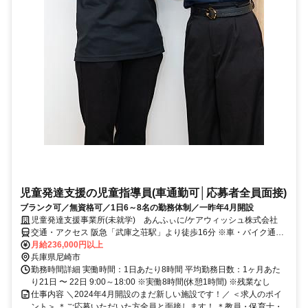
児童発達支援の児童指導員(車通勤可│応募者全員面接)
ブランク可／無資格可／1日6～8名の勤務体制／一昨年4月開設
児童発達支援事業所(未就学) あんふぃに/ケアウィッシュ株式会社
交通・アクセス 阪急「武庫之荘駅」より徒歩16分 ※車・バイク通勤
可
月給236,000円以上
兵庫県尼崎市
勤務時間詳細 実働時間：1日あたり8時間 平均勤務日数：1ヶ月あた
り21日 〜 22日 9:00～18:00 ※実働8時間(休憩1時間) ※残業なし
仕事内容 ＼2024年4月開設のまだ新しい施設です！／ ＜求人のポイ
ント＞ ＊ご応募いただいた方全員と面接します！ ＊教員・保育士・