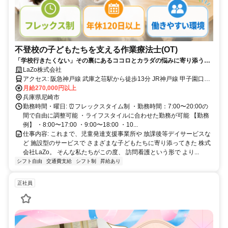
不登校の子どもたちを支える作業療法士(OT)
「学校行きたくない」その裏にあるココロとカラダの悩みに寄り添う仕
事◎実働7時間／完全週休2日制／有資格者大歓迎！
LaZo株式会社
アクセス: 阪急神戸線 武庫之荘駅から徒歩13分 JR神戸線 甲子園口駅
から車で5分 JR神戸線 立花駅から車で8分 阪急神戸線 西宮北口駅か
月給270,000円以上
ら車で10分 阪急神戸線 塚口駅から車で12分 JR神戸線 西宮駅から車
兵庫県尼崎市
で13分 JR福知山線 塚口駅から車で15分
勤務時間・曜日: ⏰フレックスタイム制 ・勤務時間：7:00〜20:00の
間で自由に調整可能 ・ライフスタイルに合わせた勤務が可能 【勤務
例】 ・8:00〜17:00 ・9:00〜18:00 ・10...
仕事内容: これまで、児童発達支援事業所や 放課後等デイサービスな
ど 施設型のサービスで さまざまな子どもたちに寄り添ってきた 株式
会社LaZo。 そんな私たちがこの度、 訪問看護という形で より...
シフト自由
交通費支給
シフト制
昇給あり
正社員