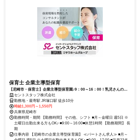
保育士 企業主導型保育
【尼崎市・保育士】企業主導型保育園♪9：00～16：00！乳児さんのみ
定員23名♪のびのび保育☆
セントスタッフ株式会社
勤務地・最寄駅 JR塚口駅 徒歩10分
時給1,300円～1,550円
兵庫県尼崎市
勤務時間・期間 【勤務時間】 その他、シフト ■月～金曜日 週5日 ※
土曜日出勤出来る方もOK♪ ■9:00～16:00■休憩1時間 【勤務期間】 長
期
仕事内容 【尼崎市の企業主導型保育園】 ≪パートさん求人≫ ■月～