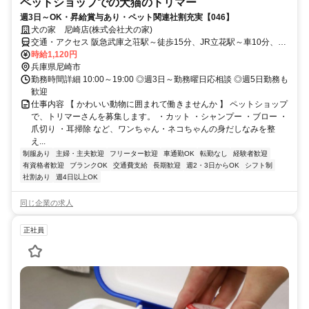
ペットショップでの犬猫のトリマー
週3日～OK・昇給賞与あり・ペット関連社割充実【046】
犬の家 尼崎店(株式会社犬の家)
交通・アクセス 阪急武庫之荘駅～徒歩15分、JR立花駅～車10分、阪
神センタープール前駅～車16分 ☆車通勤OK/無料P完備
時給1,120円
兵庫県尼崎市
勤務時間詳細 10:00～19:00 ◎週3日～勤務曜日応相談 ◎週5日勤務も
歓迎
仕事内容 【 かわいい動物に囲まれて働きませんか 】 ペットショップ
で、トリマーさんを募集します。 ・カット ・シャンプー ・ブロー ・
爪切り ・耳掃除 など、ワンちゃん・ネコちゃんの身だしなみを整
え...
制服あり
主婦・主夫歓迎
フリーター歓迎
車通勤OK
転勤なし
経験者歓迎
有資格者歓迎
ブランクOK
交通費支給
長期歓迎
週2・3日からOK
シフト制
社割あり
週4日以上OK
同じ企業の求人
正社員