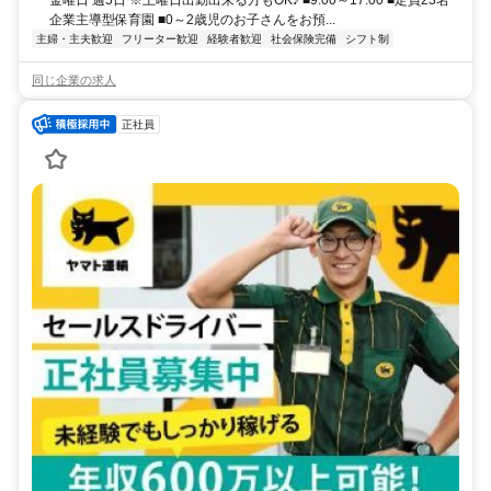
金曜日 週5日 ※土曜日出勤出来る方もOK♪ ■9:00～17:00 ■定員23名
企業主導型保育園 ■0～2歳児のお子さんをお預...
主婦・主夫歓迎
フリーター歓迎
経験者歓迎
社会保険完備
シフト制
同じ企業の求人
正社員