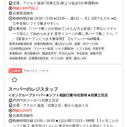
交通・アクセス 阪急｢武庫之荘｣駅より徒歩2分/車通勤ok
時給1,800円以上
兵庫県尼崎市
勤務時間詳細 19:00～5:00 ●1日3h～､週1日～､月1･2回でもＯＫ ●自
己申告制シフトで働きやすい♪
仕事内容 - ｢バーで働くのが初めて｣そんな方も歓迎♪ 丁寧なレクチャ
ーで安心して始められます 星空イメージの癒し系バーで働こう☆｡.＊
- 【新規オープンにつき大量採用】 【カフェバーstaff募集...
業界未経験者歓迎
扶養内勤務OK
週1日からOK
副業・WワークOK
1日4時間以内OK
フリーター歓迎
バイク通勤OK
シフト自由
学歴不問
車通勤OK
即日勤務OK
職場見学可
平日のみOK
学生歓迎
経験不問
未経験者歓迎
交通費全額支給
ネイルOK
夜間
週払いOK
アルバイト・パート
スーパーのレジスタッフ
イオングループスーパー★シフト相談◎賞与/社割有★武庫之荘店
KOHYO(コーヨー) 武庫之荘店
交通・アクセス 阪急「武庫之荘」駅から徒歩１分
時給1,254円
兵庫県尼崎市
勤務時間詳細 13:00～18:00 ■上記の間で1日3～5時間 【 1ヶ月ごとの
シフト制 】 毎月半ばくらいに来月分の希望シフトを提出してもら