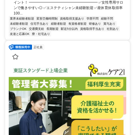
イント！ ━━━━━━━━━━━━━━━━━━━ ✅女性専用サロ
ンで働きやすい◎ ✅エステティシャン未経験歓迎 ✅産休育休取得率
100...
業界未経験者歓迎
変形労働時間制
資格取得支援あり
学歴不問
経験不問
未経験者歓迎
住宅手当あり
経験者歓迎
有資格者歓迎
研修あり
賞与あり
ブランクOK
交通費支給
長期歓迎
駅近5分以内
資格取得手当あり
社割あり
友達と応募OK
寮・社宅あり
正社員