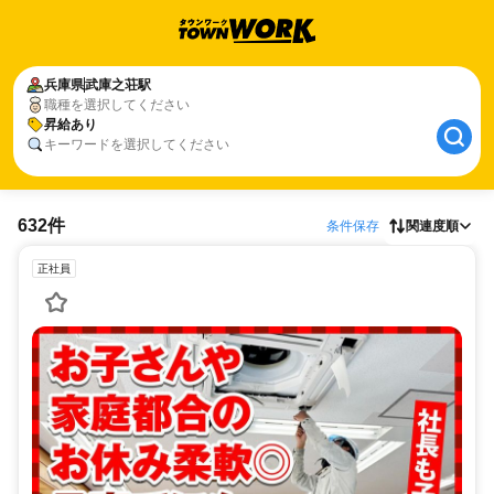
兵庫県
武庫之荘駅
職種を選択してください
昇給あり
キーワードを選択してください
632件
条件保存
関連度順
正社員