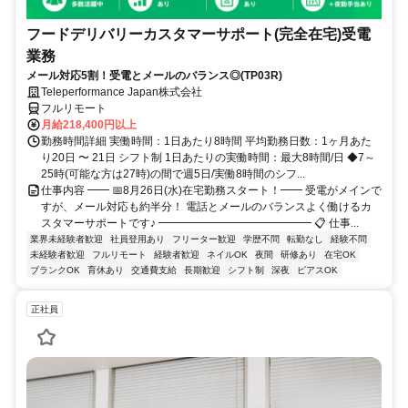
フードデリバリーカスタマーサポート(完全在宅)受電
業務
メール対応5割！受電とメールのバランス◎(TP03R)
Teleperformance Japan株式会社
フルリモート
月給218,400円以上
勤務時間詳細 実働時間：1日あたり8時間 平均勤務日数：1ヶ月あた
り20日 〜 21日 シフト制 1日あたりの実働時間：最大8時間/日 ◆7～
25時(可能な方は27時)の間で週5日/実働8時間のシフ...
仕事内容 ━━ 📅8月26日(水)在宅勤務スタート！━━ 受電がメインで
すが、メール対応も約半分！ 電話とメールのバランスよく働けるカ
スタマーサポートです♪ ━━━━━━━━━━━━━━ 📋 仕事...
業界未経験者歓迎
社員登用あり
フリーター歓迎
学歴不問
転勤なし
経験不問
未経験者歓迎
フルリモート
経験者歓迎
ネイルOK
夜間
研修あり
在宅OK
ブランクOK
育休あり
交通費支給
長期歓迎
シフト制
深夜
ピアスOK
正社員