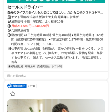
セールスドライバー
自分のライフスタイルを大切にしてほしい。だからこそクロネコヤマト
は収入も休日も充実
ヤマト運輸株式会社 阪神主管支店 尼崎塚口営業所
通勤情報 各線「塚口駅」より徒歩15分
月給211,590円～240,320円
兵庫県尼崎市
勤務時間 ●1日所定時間 8時間 /週所定40時間 ●月間所定時間は 165時
間（残業時間25時間程度） ●年間所定時間 1,976時間（残業時間300
時間程度） シフト例） 8：00～19：0...
仕事内容 あなたの届ける荷物が、 誰かの特別な一日をつくる。 クロ
ネコヤマトの車両を使って 担当エリアのお客様へ 荷物を配達・集荷
する仕事です。 加えて、セールス活動も行います。 地域に密着し、
お客...
未経験者歓迎
研修あり
交通費支給
シフト制
同じ企業の求人
正社員