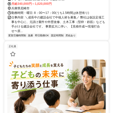
月給340,000円～1,020,000円
兵庫県尼崎市
勤務時間・曜日: 8：00〜17：00(うち1.5時間は休憩有り)
仕事内容: ＼成長中の建設会社で中核人材を募集／ 弊社は仮設足場工
事を中心に、元請け案件や外壁改修、土木工事（型枠・鉄筋）なども
手がける建設会社です。 事業拡大に伴い、【見積作成〜現場打合
せ〜原...
変形労働時間制
急募
即日勤務OK
固定時間制
昇給あり
正社員