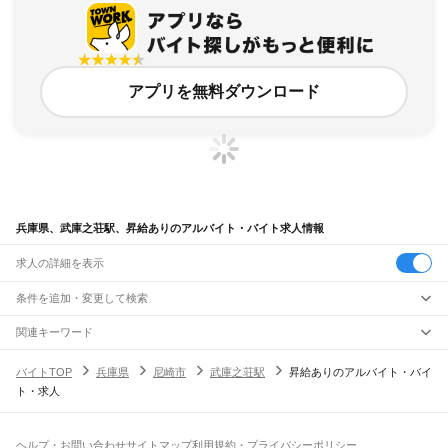
アプリを無料ダウンロード
兵庫県、武庫之荘駅、昇給ありのアルバイト・バイト求人情報
求人の詳細を表示
条件を追加・変更して検索
市区町村を追加・変更
関連キーワード
完全在宅ワーク 全国
シール貼り 在宅
現在地周辺
ガチャガチャ
犬カフェ
兵庫県
駅を追加・変更
バイトTOP
兵庫県
尼崎市
武庫之荘駅
昇給ありのアルバイト・バイ
兵庫県
すべて
ト・求人
神戸市
すべて
職種を追加・変更
JR神戸線(大阪～神戸)
東灘区
灘区
兵庫区
長田区
須磨区
垂水区
北区
中央区
西区
尼崎駅
立花駅
甲子園口駅
西宮駅
さくら夙川駅
芦屋駅
甲南山手駅
摂津本山駅
住吉駅
飲食・フードサービス
姫路市
尼崎市
明石市
西宮市
洲本市
芦屋市
伊丹市
相生市
豊岡市
加古川市
赤穂市
特徴を追加・変更
六甲道駅
摩耶駅
灘駅
三ノ宮駅
元町駅
神戸駅
飲食・フードサービス
すべて
ヘルプ・お問い合わせ
サイトマップ
利用規約・プライバシーポリシー