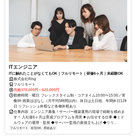
ITエンジニア
ITに触れたことがなくてもOK｜フルリモート｜研修6ヶ月｜未経験OK
株式会社Ring
フルリモート
月給370,000円～620,000円
勤務時間・曜日: フレックスタイム制・コアタイム10:00〜15:00／実
働8h 残業ほぼなし（月平均5時間以内） 休日は土日祝、年間休日128
日 リフレッシュ休暇など各種休暇あり
仕事内容: エンジニア募集！サーバー構築運用の現場で経験を積めま
す！ 入社後6ヶ月は育成プログラムを用意 ▶お任せする仕事 ◆ミド
ルウェアの運用・監視 ◆サーバー監視の新規立ち上げ ◆リリ...
フルリモート
在宅OK
昇給あり