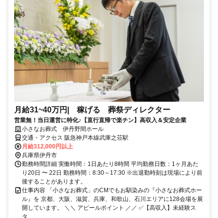
月給31~40万円| 稼げる 葬祭ディレクター
営業無！当日運営に特化♪【直行直帰で楽チン】高収入＆安定企業
小さなお葬式 伊丹野間ホール
交通・アクセス 阪急神戸本線武庫之荘駅
月給312,000円以上
兵庫県伊丹市
勤務時間詳細 実働時間：1日あたり8時間 平均勤務日数：1ヶ月あた
り20日 〜 22日 勤務時間：8:30～17:30 ※出退勤時刻は現場により前
後することがあります。
仕事内容 「小さなお葬式」のCMでもお馴染みの『小さなお葬式ホー
ル』を 京都、大阪、滋賀、兵庫、和歌山、石川エリアに128会場を展
開しています。 ＼＼ アピールポイント ／／ ✅【高収入】未経験ス
タ...