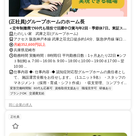
(正社員)グループホームのホーム長
＜定年制撤廃で60代も現役で活躍中◎賞与年2回・季節休7日。東証スタ
ンダード上場◎＞経験を評価！施設ごとに色を出せる、裁量あるグルー
たのしい家 武庫之荘(グループホーム)
プホーム
アクセス 阪急神戸本線 武庫之荘北口徒歩約14分、阪急伊丹線 塚口
（阪急線）北口徒歩約35分、阪急神戸本線 塚口（阪急線）北口徒歩
月給352,600円以上
約35分 阪急神戸本線「武庫之荘」駅から徒歩約15分
兵庫県尼崎市
勤務時間 実働時間：8時間/日 平均勤務日数：1ヶ月あたり22日 ■シフ
ト制(例) a. 7:00～16:00 b. 9:00～18:00 c.10:00～19:00 d.17:00～翌
10:00 ...
仕事内容 ◆- 仕事内容 -◆ 認知症対応型グループホームの責任者とし
て、 施設運営全般をお任せします。（1ユニット9名） ・スタッフの
マネジメント（採用・育成・シフト作成） ・収支管理、コンプライ...
変形労働時間制
60代も応募可
資格取得支援あり
職場見学可
研修あり
ブランクOK
交通費支給
同じ企業の求人
正社員