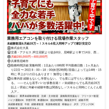
業務用エアコンを取り付ける現場作業スタッフ
未経験歓迎&月給28万～！スキル&収入同時アップで家計安定◎
株式会社大真
交通・アクセス JR立花駅より徒歩8分、尼崎駅より車で14分、西宮
駅より15分、阪急武庫之荘駅より車で約7分
月給280,000円～400,000円
兵庫県尼崎市
勤務時間詳細 実働時間：1日あたり8時間 平均勤務日数：1ヶ月あた
り22日 〜 26日 8：00～18：00(休憩2時間) 現場によっては14時・15
時に 早上がりの日もあります！ 無理なく働け...
仕事内容 経験もないし学歴もない。 でも僕には守りたい家族がい
る。 ――そんな若手パパが多数在籍！ ✅未経験からでも高月給28万
以上 ✅昇給に年齢や経験年数は関係なし ✅スキルと同時にぐんぐん収
入ア...
制服あり
業界未経験者歓迎
主婦・主夫歓迎
資格取得支援あり
フリーター歓迎
バイク通勤OK
学歴不問
車通勤OK
固定時間制
職場見学可
経験不問
未経験者歓迎
午前
経験者歓迎
有資格者歓迎
研修あり
夕方
ブランクOK
長期歓迎
資格取得手当あり