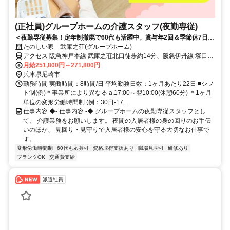
(正社員)グループホームの介護スタッフ(夜勤専従)
＜夜勤専従募集！定年制撤廃で60代も活躍中。賞与年2回＆季節休7日◎
少ない日数でしっかり稼げる！＞賞与年2回＆昇給あり！定年制撤廃で
たのしい家 武庫之荘(グループホーム)
長く安定して働けます。少人数制で寄り添うケアができる温かいグルー
アクセス 阪急神戸本線 武庫之荘北口徒歩約14分、阪急伊丹線 塚口
プホームです◎
（阪急線）北口徒歩約35分、阪急神戸本線 塚口（阪急線）北口徒歩
月給251,800円～271,800円
約35分 阪急神戸本線「武庫之荘」駅から徒歩約15分
兵庫県尼崎市
勤務時間 実働時間：8時間/日 平均勤務日数：1ヶ月あたり22日 ■シフ
ト制(例)＊事業所により異なる a.17:00～翌10:00(休憩60分) ＊1ヶ月
単位の変形労働時間制 (例：30日-17...
仕事内容 ◆- 仕事内容 -◆ グループホームの夜勤専従スタッフとし
て、 介護業務をお願いします。 夜間の入居者様の身の回りのお手伝
いのほか、 見回り・見守りで入居者様の安心を守る大切なお仕事で
す。...
変形労働時間制
60代も応募可
資格取得支援あり
職場見学可
研修あり
ブランクOK
交通費支給
派遣社員