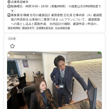
兵庫県尼崎市
勤務曜日・時間 9:00～18:00（実働8時間） ※残業は月20時間程度で
す。
募集要項 職種 住宅の建築設計 雇用形態 正社員 仕事内容 （A）建築図
面の申請担当 お客様のご要望で決まったプランについて、 建築図面
への落とし込みと図面作成、 社内設計の補助、建築申請（申請の...
固定時間制
職場見学可
交通費全額支給
社会保険完備
正社員