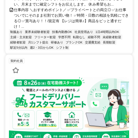
い、月末までに確定シフトをお伝えします。 休み希望もお...
仕事内容 ＼おすすめポイント／ ✅プライベートとの両立◎ ✅お仕事
ついでにそのまま社割でお買い物！ ✅時間・日数の相談を気軽にでき
る◎ ✅賞与あり！！/規定有 【レジは簡単♪】商品をピッと通すだ
け！...
制服あり
業界未経験者歓迎
扶養内勤務OK
社員登用あり
1日4時間以内OK
主婦・主夫歓迎
フリーター歓迎
学歴不問
転勤なし
経験不問
未経験者歓迎
経験者歓迎
月1シフト提出
研修あり
ブランクOK
交通費支給
長期歓迎
駅近5分以内
週2・3日からOK
シフト制
契約社員