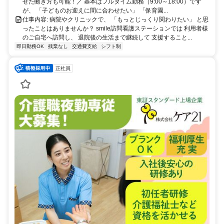
せた働き方も可能！／ 基本はフルタイム勤務（9:00～18:00）です
が、 「子どものお迎えに間に合わせたい」 「保育園...
仕事内容: 病院やクリニックで、 「もっとじっくり関わりたい」 と思
ったことはありませんか？ smile訪問看護ステーションでは 利用者様
のご自宅へ訪問し、 退院後の生活まで継続して 支援すること...
即日勤務OK
残業なし
交通費支給
シフト制
正社員