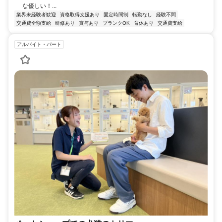
な優しい！...
業界未経験者歓迎
資格取得支援あり
固定時間制
転勤なし
経験不問
交通費全額支給
研修あり
賞与あり
ブランクOK
育休あり
交通費支給
アルバイト・パート