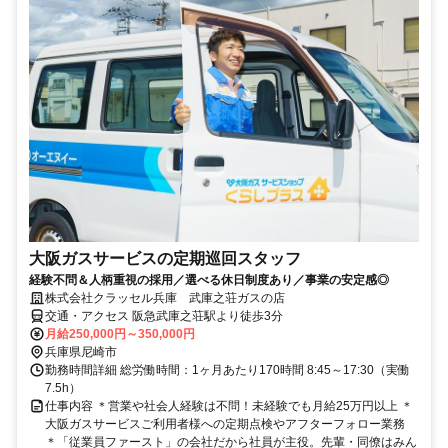
大阪ガスサービスの定期巡回スタッフ
経験不問＆人柄重視の採用／選べる休日制度あり／事業の安定感◎
株式会社クラッセル兵庫 武庫之荘ガスの店
交通・アクセス 阪急武庫之荘駅より徒歩3分
月給250,000円～350,000円
兵庫県尼崎市
勤務時間詳細 総労働時間：1ヶ月あたり170時間 8:45～17:30（実働
7.5h）
仕事内容 ＊営業や社会人経験は不問！未経験でも月給25万円以上 ＊
大阪ガスサービスご利用者様への定期点検やアフターフォロー業務
＊「従業員ファースト」の会社だから社員が主役。先輩・同僚はみん