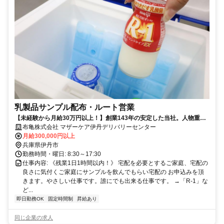
乳製品サンプル配布・ルート営業
【未経験から月給30万円以上！】創業143年の安定した当社。人物重
視・年齢学歴不問です！
布亀株式会社 マザーケア伊丹デリバリーセンター
月給300,000円以上
兵庫県伊丹市
勤務時間・曜日: 8:30～17:30
仕事内容: 《残業1日1時間以内！》 宅配を必要とするご家庭、宅配の
良さに気付くご家庭にサンプルを飲んでもらい宅配の お申込みを頂
きます。やさしい仕事です。誰にでも出来る仕事です。 →「R-1」な
ど...
即日勤務OK
固定時間制
昇給あり
同じ企業の求人