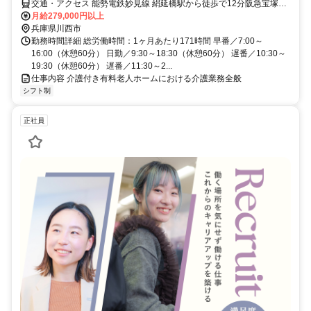
交通・アクセス 能勢電鉄妙見線 絹延橋駅から徒歩で12分阪急宝塚本
線 川西能勢口駅から徒歩で14分能勢電鉄妙見線 川西能勢口駅から徒
月給279,000円以上
歩で14分
兵庫県川西市
勤務時間詳細 総労働時間：1ヶ月あたり171時間 早番／7:00～
16:00（休憩60分） 日勤／9:30～18:30（休憩60分） 遅番／10:30～
19:30（休憩60分） 遅番／11:30～2...
仕事内容 介護付き有料老人ホームにおける介護業務全般
シフト制
正社員