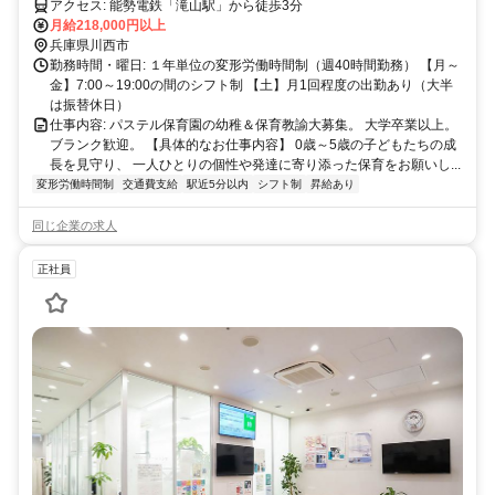
りませんか？
アクセス: 能勢電鉄「滝山駅」から徒歩3分
月給218,000円以上
兵庫県川西市
勤務時間・曜日: １年単位の変形労働時間制（週40時間勤務） 【月～
金】7:00～19:00の間のシフト制 【土】月1回程度の出勤あり（大半
は振替休日）
仕事内容: パステル保育園の幼稚＆保育教諭大募集。 大学卒業以上。
ブランク歓迎。 【具体的なお仕事内容】 0歳～5歳の子どもたちの成
長を見守り、 一人ひとりの個性や発達に寄り添った保育をお願いし...
変形労働時間制
交通費支給
駅近5分以内
シフト制
昇給あり
同じ企業の求人
正社員