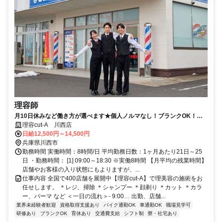
理容師
月10日休みなど働き方が選べます★個人ノルマなし！ブランクOK！給
与もスキルもアップできる環境が◎収入重視 or プライベート重視などお
理容cut-A 川西店
好みの働き方を教えて下さいね♪
日給12,500円～14,500円
兵庫県川西市
勤務時間 実働時間：8時間/日 平均勤務日数：1ヶ月あたり21日～25
日 ・勤務時間： [1] 09:00～18:30 ※実働8時間 【月平均の残業時間】
店舗やお客様の入り状態にもよりますが、...
仕事内容 全国で400店舗を展開中【理容cut-A】で理美容の施術をお
任せします。 ＊レジ、掃除 ＊シャンプー ＊顔剃り ＊カット ＊カラ
ー、パーマ など ＜一日の流れ＞- 9:00… 出勤、店舗...
業界未経験者歓迎
資格取得支援あり
バイク通勤OK
車通勤OK
職場見学可
研修あり
ブランクOK
育休あり
交通費支給
シフト制
寮・社宅あり