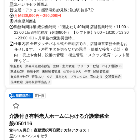
魚べいキセラ川西店
交通・アクセス 能勢電鉄妙見線 滝山駅 徒歩7分
月給230,000円～290,000円
兵庫県川西市
勤務時間詳細 総労働時間：1週あたり40時間 店舗営業時間：11:00～
22:00 1日8時間程度（休憩90分） 【シフト例】9:00～18:30／13:30
～23:00 ※1ヶ月単位の変形労働時...
仕事内容 全席タッチパネル式の寿司店での、店舗運営業務全般をお
任せします。 ・寿司ネタを切るなどの調理 ・簡単な接客・会計・案
内 ・売上や食材、設備の管理 ・衛生管理 ・スタッフ教育・シフト管
理 など...
制服あり
業界未経験者歓迎
主婦・主夫歓迎
フリーター歓迎
バイク通勤OK
車通勤OK
経験不問
未経験者歓迎
住宅手当あり
午前
経験者歓迎
有資格者歓迎
研修あり
夕方
賞与あり
ブランクOK
育休あり
交通費支給
長期歓迎
資格取得手当あり
正社員
介護付き有料老人ホームにおける介護業務全
般/050116
賞与4ヵ月分！夜勤選択可◎駅チカ好アクセス！
ウエルハウスキセラ