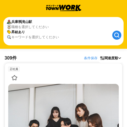
兵庫県
滝山駅
職種を選択してください
昇給あり
キーワードを選択してください
309件
条件保存
関連度順
正社員