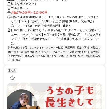
株式会社ネオアクト
フルリモート
月給270,000円～520,000円
勤務時間詳細 実働時間：1日あたり8時間 平均勤務日数：1ヶ月あた
り18日 〜 21日 ①9:00~18:00（所定労働時間8時間、休憩60分）
②10:00～19:00（所定労働時間8時間、休憩6...
仕事内容 ＼ 未経験でも「研修修了後はプログラマーとして現場デビ
ュー」できる ／ （最短1ヶ月～最長6ヶ月の研修制度） 「プログラミ
ングって何から始めればいい？」 「IT未経験でも本当にエンジニア
に...
業界未経験者歓迎
ランチタイム
フリーター歓迎
学歴不問
固定時間制
転勤なし
経験不問
未経験者歓迎
住宅手当あり
フルリモート
交通費全額支給
経験者歓迎
有資格者歓迎
研修あり
在宅OK
賞与あり
育休あり
駅近5分以内
長期休暇あり
土日祝休み
正社員