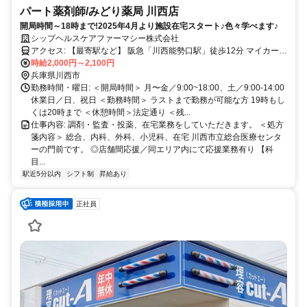
パート薬剤師/みどり薬局 川西店
開局時間～18時まで!2025年4月より施設在宅スタート♪色々学べます♪
シップヘルスケアファーマシー株式会社
アクセス: 【最寄駅など】 阪急「川西能勢口駅」徒歩12分 マイカー通
勤要相談
時給2,000円～2,100円
兵庫県川西市
勤務時間・曜日: ＜開局時間＞ 月〜金／9:00~18:00、土／9:00-14:00
休業日／日、祝日 ＜勤務時間＞ ラストまで勤務が可能な方 19時もし
くは20時まで ＜休憩時間＞法定通り ＜残...
仕事内容: 調剤・監査・投薬、在宅業務をしていただきます。 ＜処方
箋内容＞ 総合、内科、外科、小児科、在宅 川西市立総合医療センタ
ーの門前です。 ◎店舗間応援／同エリア内にて応援業務有り 【科
目...
駅近5分以内
シフト制
昇給あり
正社員