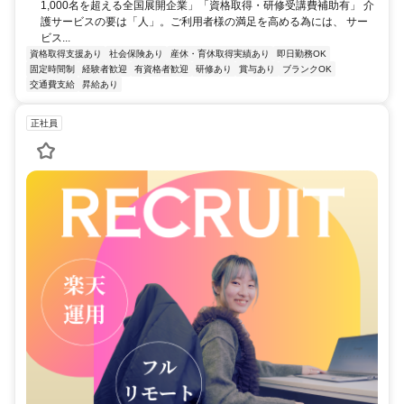
1,000名を超える全国展開企業」「資格取得・研修受講費補助有」 介
護サービスの要は「人」。ご利用者様の満足を高める為には、 サー
ビス...
資格取得支援あり
社会保険あり
産休・育休取得実績あり
即日勤務OK
固定時間制
経験者歓迎
有資格者歓迎
研修あり
賞与あり
ブランクOK
交通費支給
昇給あり
正社員