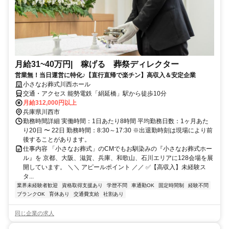
月給31~40万円| 稼げる 葬祭ディレクター
営業無！当日運営に特化♪【直行直帰で楽チン】高収入＆安定企業
小さなお葬式川西ホール
交通・アクセス 能勢電鉄「絹延橋」駅から徒歩10分
月給312,000円以上
兵庫県川西市
勤務時間詳細 実働時間：1日あたり8時間 平均勤務日数：1ヶ月あた
り20日 〜 22日 勤務時間：8:30～17:30 ※出退勤時刻は現場により前
後することがあります。
仕事内容 「小さなお葬式」のCMでもお馴染みの『小さなお葬式ホー
ル』を 京都、大阪、滋賀、兵庫、和歌山、石川エリアに128会場を展
開しています。 ＼＼ アピールポイント ／／ ✅【高収入】未経験ス
タ...
業界未経験者歓迎
資格取得支援あり
学歴不問
車通勤OK
固定時間制
経験不問
ブランクOK
育休あり
交通費支給
社割あり
同じ企業の求人