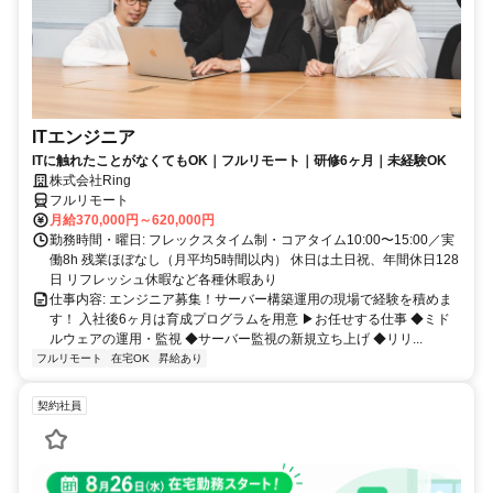
ITエンジニア
ITに触れたことがなくてもOK｜フルリモート｜研修6ヶ月｜未経験OK
株式会社Ring
フルリモート
月給370,000円～620,000円
勤務時間・曜日: フレックスタイム制・コアタイム10:00〜15:00／実
働8h 残業ほぼなし（月平均5時間以内） 休日は土日祝、年間休日128
日 リフレッシュ休暇など各種休暇あり
仕事内容: エンジニア募集！サーバー構築運用の現場で経験を積めま
す！ 入社後6ヶ月は育成プログラムを用意 ▶お任せする仕事 ◆ミド
ルウェアの運用・監視 ◆サーバー監視の新規立ち上げ ◆リリ...
フルリモート
在宅OK
昇給あり
契約社員