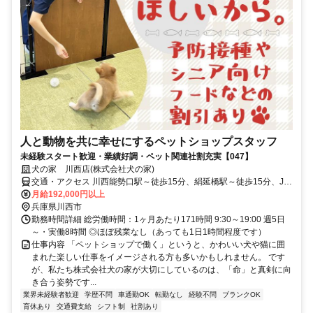
人と動物を共に幸せにするペットショップスタッフ
未経験スタート歓迎・業績好調・ペット関連社割充実【047】
犬の家 川西店(株式会社犬の家)
交通・アクセス 川西能勢口駅～徒歩15分、絹延橋駅～徒歩15分、JR
川西池田駅～徒歩20分 ☆車通勤OK/無料P完備
月給192,000円以上
兵庫県川西市
勤務時間詳細 総労働時間：1ヶ月あたり171時間 9:30～19:00 週5日
～・実働8時間 ◎ほぼ残業なし（あっても1日1時間程度です）
仕事内容 「ペットショップで働く」というと、かわいい犬や猫に囲
まれた楽しい仕事をイメージされる方も多いかもしれません。 です
が、私たち株式会社犬の家が大切にしているのは、「命」と真剣に向
き合う姿勢です...
業界未経験者歓迎
学歴不問
車通勤OK
転勤なし
経験不問
ブランクOK
育休あり
交通費支給
シフト制
社割あり