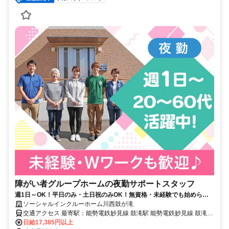
障がい者グループホームの夜勤サポートスタッフ
週1日～OK！平日のみ・土日祝のみOK！無資格・未経験でも始められ
ます。目の前の人に喜んでいただくことに、一生懸命になれる仕事で
ソーシャルインクルーホーム川西鼓が滝
す。
交通アクセス 最寄駅：能勢電鉄妙見線 鼓滝駅 能勢電鉄妙見線 鼓滝駅
から徒歩10分
日給17,385円以上