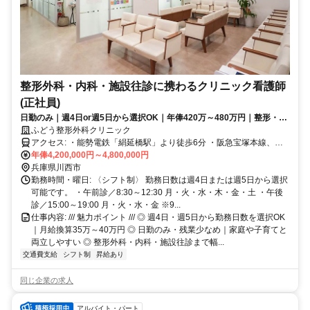
整形外科・内科・施設往診に携わるクリニック看護師
(正社員)
日勤のみ｜週4日or週5日から選択OK｜年俸420万～480万円｜整形・内
科・施設往診まで幅広く学べる
ふどう整形外科クリニック
アクセス: ・能勢電鉄「絹延橋駅」より徒歩6分 ・阪急宝塚本線、能
勢電鉄「川西能勢口駅」より徒歩15分 ※車通勤OK ※バイク・自転車
年俸4,200,000円～4,800,000円
通勤OK ※駐車場代補助あり
兵庫県川西市
勤務時間・曜日: 〈シフト制〉 勤務日数は週4日または週5日から選択
可能です。 ・午前診／8:30～12:30 月・火・水・木・金・土 ・午後
診／15:00～19:00 月・火・水・金 ※9...
仕事内容: /// 魅力ポイント /// ◎ 週4日・週5日から勤務日数を選択OK
｜月給換算35万～40万円 ◎ 日勤のみ・残業少なめ｜家庭や子育てと
両立しやすい ◎ 整形外科・内科・施設往診まで幅...
交通費支給
シフト制
昇給あり
同じ企業の求人
アルバイト・パート