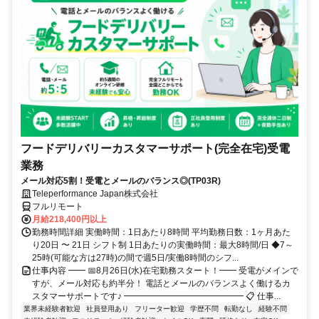
フードデリバリーカスタマーサポート(完全在宅)受電
業務
メール対応5割！受電とメールのバランス◎(TP03R)
Teleperformance Japan株式会社
フルリモート
月給218,400円以上
勤務時間詳細 実働時間：1日あたり8時間 平均勤務日数：1ヶ月あた
り20日 〜 21日 シフト制 1日あたりの実働時間：最大8時間/日 ◆7～
25時(可能な方は27時)の間で週5日/実働8時間のシフ...
仕事内容 ━━ 📅8月26日(水)在宅勤務スタート！━━ 受電がメインで
すが、メール対応も約半分！ 電話とメールのバランスよく働けるカ
スタマーサポートです♪ ━━━━━━━━━━━━━━ 📋 仕事...
業界未経験者歓迎
社員登用あり
フリーター歓迎
学歴不問
転勤なし
経験不問