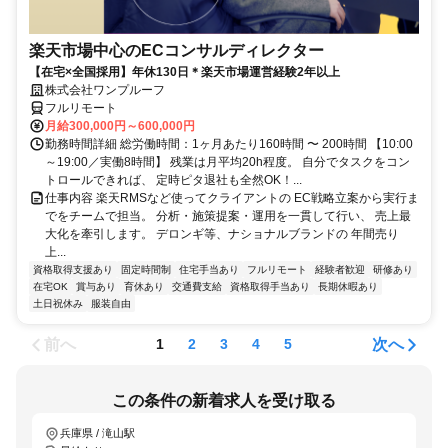
楽天市場中心のECコンサルディレクター
【在宅×全国採用】年休130日＊楽天市場運営経験2年以上
株式会社ワンプルーフ
フルリモート
月給300,000円～600,000円
勤務時間詳細 総労働時間：1ヶ月あたり160時間 〜 200時間 【10:00
～19:00／実働8時間】 残業は月平均20h程度。 自分でタスクをコン
トロールできれば、 定時ピタ退社も全然OK！...
仕事内容 楽天RMSなど使ってクライアントの EC戦略立案から実行ま
でをチームで担当。 分析・施策提案・運用を一貫して行い、 売上最
大化を牽引します。 デロンギ等、ナショナルブランドの 年間売り
上...
資格取得支援あり
固定時間制
住宅手当あり
フルリモート
経験者歓迎
研修あり
在宅OK
賞与あり
育休あり
交通費支給
資格取得手当あり
長期休暇あり
土日祝休み
服装自由
前へ
次へ
1
2
3
4
5
この条件の新着求人を受け取る
兵庫県 / 滝山駅