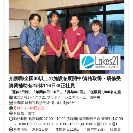
介護職/全国40以上の施設を展開中/資格取得・研修受
講費補助有/年休116日※正社員
「週休2日制」「年間休日116日」「賞与年2回」「従業員1,000名を超え
る全国展開企業」「資格取得・研修受講費補助有」
株式会社レイクス21 プラチナ・シニアホーム川西中央
最寄駅 能勢電鉄妙見線 滝山駅 徒歩5分
月給287,340円以上
兵庫県川西市
勤務時間 勤務時間 07:00～19:00 (8時間) 最低勤務日数 週5日 (1)7:00
～16:00 (2)9:00～18:00 (3)10:00～19:00 (4)16:00～翌9:00 ※週1...
基本情報 「週休2日制」「年間休日116日」「賞与年2回」「従業員