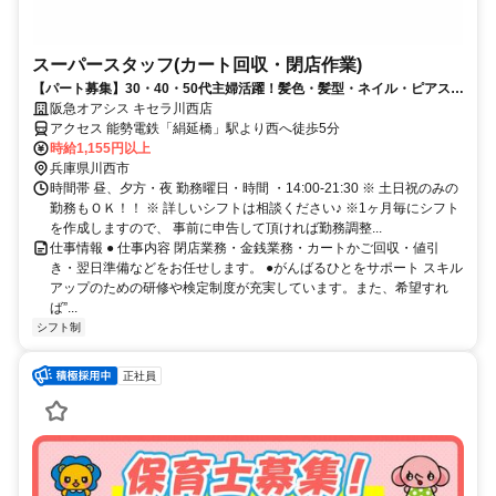
スーパースタッフ(カート回収・閉店作業)
【パート募集】30・40・50代主婦活躍！髪色・髪型・ネイル・ピアス自
由！(規定有)
阪急オアシス キセラ川西店
アクセス 能勢電鉄「絹延橋」駅より西へ徒歩5分
時給1,155円以上
兵庫県川西市
時間帯 昼、夕方・夜 勤務曜日・時間 ・14:00-21:30 ※ 土日祝のみの
勤務もＯＫ！！ ※ 詳しいシフトは相談ください♪ ※1ヶ月毎にシフト
を作成しますので、 事前に申告して頂ければ勤務調整...
仕事情報 ● 仕事内容 閉店業務・金銭業務・カートかご回収・値引
き・翌日準備などをお任せします。 ●がんばるひとをサポート スキル
アップのための研修や検定制度が充実しています。また、希望すれ
ば”...
シフト制
正社員