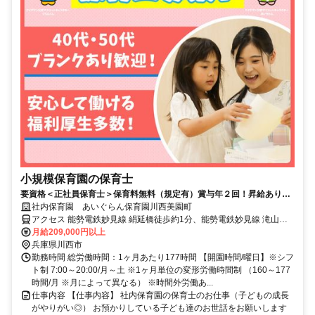
小規模保育園の保育士
要資格＜正社員保育士＞保育料無料（規定有）賞与年２回！昇給あり◎
育休・産休取得率100％
社内保育園 あいぐらん保育園川西美園町
アクセス 能勢電鉄妙見線 絹延橋徒歩約1分、能勢電鉄妙見線 滝山徒
歩約13分、能勢電鉄妙見線 川西能勢口東口徒歩約16分
月給209,000円以上
兵庫県川西市
勤務時間 総労働時間：1ヶ月あたり177時間 【開園時間/曜日】※シフ
ト制 7:00～20:00/月～土 ※1ヶ月単位の変形労働時間制 （160～177
時間/月 ※月によって異なる） ※時間外労働あ...
仕事内容 【仕事内容】 社内保育園の保育士のお仕事（子どもの成長
がやりがい◎） お預かりしている子ども達のお世話をお願いします