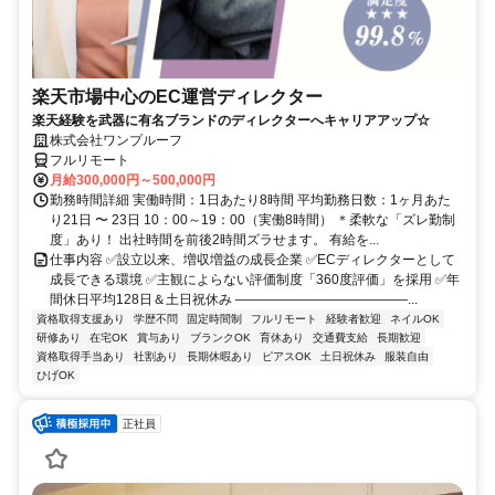
楽天市場中心のEC運営ディレクター
楽天経験を武器に有名ブランドのディレクターへキャリアアップ☆
株式会社ワンプルーフ
フルリモート
月給300,000円～500,000円
勤務時間詳細 実働時間：1日あたり8時間 平均勤務日数：1ヶ月あた
り21日 〜 23日 10：00～19：00（実働8時間） ＊柔軟な「ズレ勤制
度」あり！ 出社時間を前後2時間ズラせます。 有給を...
仕事内容 ✅設立以来、増収増益の成長企業 ✅ECディレクターとして
成長できる環境 ✅主観によらない評価制度「360度評価」を採用 ✅年
間休日平均128日＆土日祝休み ―――――――――――――...
資格取得支援あり
学歴不問
固定時間制
フルリモート
経験者歓迎
ネイルOK
研修あり
在宅OK
賞与あり
ブランクOK
育休あり
交通費支給
長期歓迎
資格取得手当あり
社割あり
長期休暇あり
ピアスOK
土日祝休み
服装自由
ひげOK
正社員