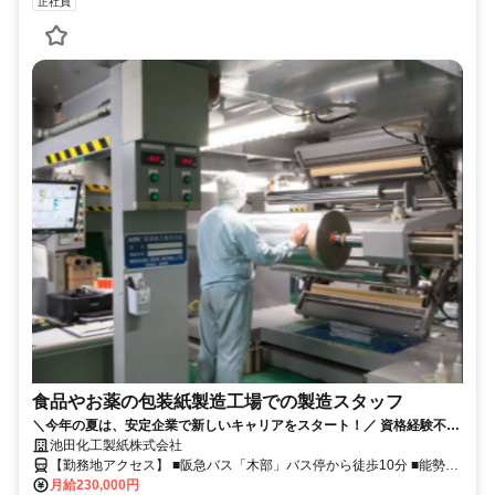
正社員
食品やお薬の包装紙製造工場での製造スタッフ
＼今年の夏は、安定企業で新しいキャリアをスタート！／ 資格経験不問
の製造スタッフさん募集！！！ コツコツと続けられるお仕事です★未経
池田化工製紙株式会社
験の方大歓迎です！
【勤務地アクセス】 ■阪急バス「木部」バス停から徒歩10分 ■能勢電
鉄妙見線「鼓滝」駅より徒歩18分、車で3分 ■能勢電鉄妙見線「絹延
月給230,000円