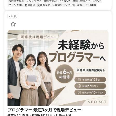
未経験者歓迎
フルリモート
経験者歓迎
ネイルOK
夜間
研修あり
在宅OK
ブランクOK
育休あり
交通費支給
長期歓迎
シフト制
深夜
ピアスOK
正社員
プログラマー 最短3ヶ月で現場デビュー
残業月10h以内・年間休日128日・リモート可