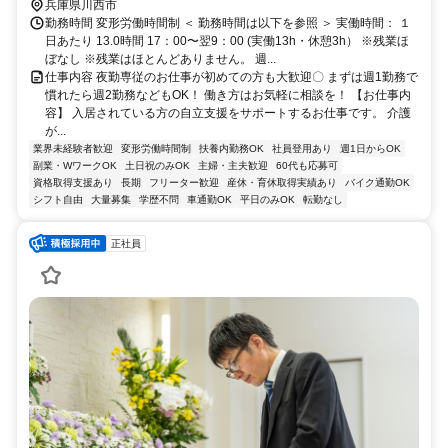
兵庫県川西市
勤務時間 変形労働時間制 ＜ 勤務時間は以下を参照 ＞ 実働時間： １
日あたり 13.0時間 17：00〜翌9：00 (実働13h・休憩3h） ※残業ほ
ぼなし ※残業はほとんどありません。 週...
仕事内容 夜勤専従のお仕事が初めての方も大歓迎〇 まずは週1勤務で
慣れたら週2勤務などもOK！ 働き方はお気軽に相談を！ 【お仕事内
容】 入居されている方の自立支援をサポートするお仕事です。 介護
が...
業界未経験者歓迎
変形労働時間制
扶養内勤務OK
社員登用あり
週1日からOK
副業・WワークOK
土日祝のみOK
主婦・主夫歓迎
60代も応募可
資格取得支援あり
長期
フリーター歓迎
産休・育休取得実績あり
バイク通勤OK
シフト自由
大量募集
学歴不問
車通勤OK
平日のみOK
転勤なし
正社員