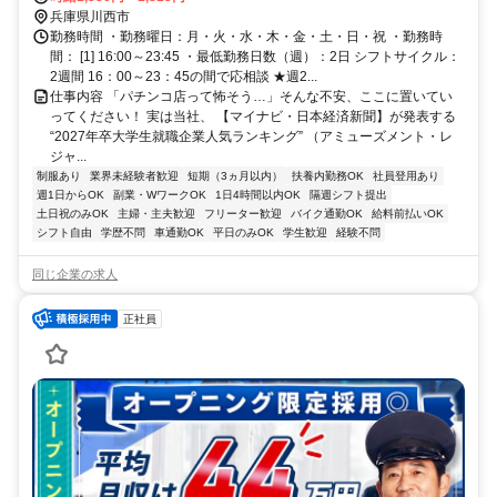
兵庫県川西市
勤務時間 ・勤務曜日：月・火・水・木・金・土・日・祝 ・勤務時
間： [1] 16:00～23:45 ・最低勤務日数（週）：2日 シフトサイクル：
2週間 16：00～23：45の間で応相談 ★週2...
仕事内容 「パチンコ店って怖そう…」そんな不安、ここに置いてい
ってください！ 実は当社、 【マイナビ・日本経済新聞】が発表する
“2027年卒大学生就職企業人気ランキング” （アミューズメント・レ
ジャ...
制服あり
業界未経験者歓迎
短期（3ヵ月以内）
扶養内勤務OK
社員登用あり
週1日からOK
副業・WワークOK
1日4時間以内OK
隔週シフト提出
土日祝のみOK
主婦・主夫歓迎
フリーター歓迎
バイク通勤OK
給料前払いOK
シフト自由
学歴不問
車通勤OK
平日のみOK
学生歓迎
経験不問
同じ企業の求人
正社員