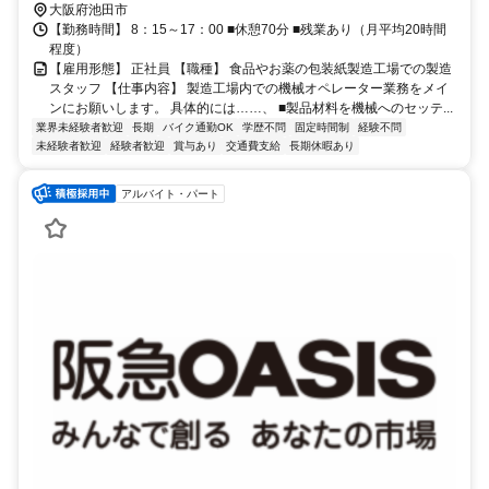
橋」駅より徒歩20分、車で8分 ■阪急宝塚線「池田」駅より車で10分
大阪府池田市
■能勢電鉄日生線「日生中央」駅より車で16分 ■阪急箕面線「箕面」
【勤務時間】 8：15～17：00 ■休憩70分 ■残業あり（月平均20時間
駅より車で19分 ■各線「伊丹」駅より車で22分 ■各線「宝塚」駅より
程度）
車で25分 ■阪急宝塚線「豊中」駅より車で27分 ■各線「千里中央」駅
【雇用形態】 正社員 【職種】 食品やお薬の包装紙製造工場での製造
より車で30分
スタッフ 【仕事内容】 製造工場内での機械オペレーター業務をメイ
ンにお願いします。 具体的には……、 ■製品材料を機械へのセッテ...
業界未経験者歓迎
長期
バイク通勤OK
学歴不問
固定時間制
経験不問
未経験者歓迎
経験者歓迎
賞与あり
交通費支給
長期休暇あり
アルバイト・パート