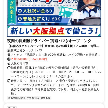
夜間の長距離ドライバー(高速バス)/オープニング
【転職応援キャンペーン中】最大100万の転職支援！／未経験・普通免
許OK／年収600万円以上／借り上げ社宅あり
株式会社ツーリストバス
アクセス: ​「池田駅」より車で10分 車通勤・バイク通勤・自転車通勤
OK
月給350,000円～520,000円
大阪府池田市
勤務時間・曜日: 1ヶ月単位の変形労働時間制 （週平均40時間以内）
◎勤務時間例 １）20：00 ～ 09：00 ２）21：00 ～ 10：00 ハ
ードワークにならないように １→２の翌日は休...
仕事内容: ＼ 働きやすさ抜群！ ／ 安心・安定のツーリストバス
で、 オープニング営業所のバスドライバーを募集♪ 未経験OK・普通
免許で応募可能！ 研修制度も充実しており、 何よりも社員を最も大
切...
変形労働時間制
交通費支給
昇給あり