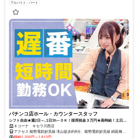
アルバイト・パート
パチンコ店ホール・カウンタースタッフ
シフト自由★週2日～､1日3h～ＯＫ！採用祝金３万円★高時給！土日祝
は100円up♪
キコーナ キセラ川西店
アクセス 能勢電鉄妙見線 滝山徒歩約8分、能勢電鉄妙見線 絹延橋徒
歩約10分、能勢電鉄妙見線 鴬の森徒歩約16分
時給1,350円～1,813円