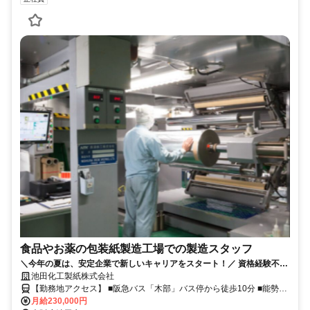
食品やお薬の包装紙製造工場での製造スタッフ
＼今年の夏は、安定企業で新しいキャリアをスタート！／ 資格経験不問
の製造スタッフさん募集！！！ コツコツと続けられるお仕事です★未経
池田化工製紙株式会社
験の方大歓迎です！
【勤務地アクセス】 ■阪急バス「木部」バス停から徒歩10分 ■能勢電
鉄妙見線「鼓滝」駅より徒歩18分、車で3分 ■能勢電鉄妙見線「絹延
月給230,000円