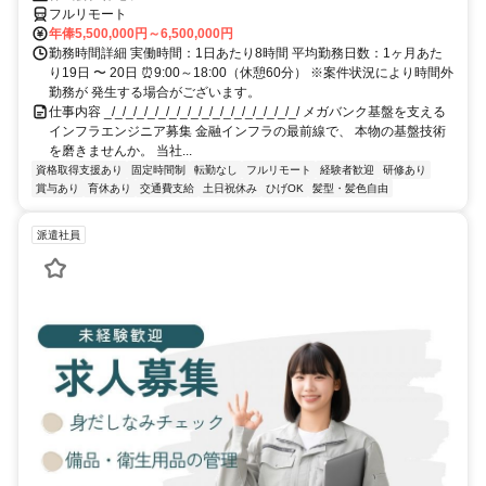
フルリモート
年俸5,500,000円～6,500,000円
勤務時間詳細 実働時間：1日あたり8時間 平均勤務日数：1ヶ月あた
り19日 〜 20日 ⏰9:00～18:00（休憩60分） ※案件状況により時間外
勤務が 発生する場合がございます。
仕事内容 _/_/_/_/_/_/_/_/_/_/_/_/_/_/_/_/_/_/ メガバンク基盤を支える
インフラエンジニア募集 金融インフラの最前線で、 本物の基盤技術
を磨きませんか。 当社...
資格取得支援あり
固定時間制
転勤なし
フルリモート
経験者歓迎
研修あり
賞与あり
育休あり
交通費支給
土日祝休み
ひげOK
髪型・髪色自由
派遣社員