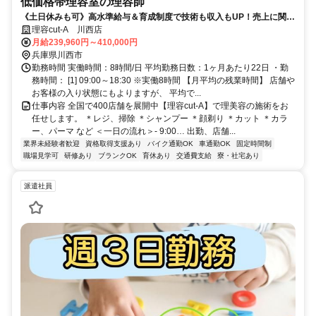
低価格帯理容室の理容師
《土日休みも可》高水準給与＆育成制度で技術も収入もUP！売上に関わ
らず毎月給与保障＋歩合あり！ノルマなし◎年4回昇給チャンス有
理容cut-A 川西店
月給239,960円～410,000円
兵庫県川西市
勤務時間 実働時間：8時間/日 平均勤務日数：1ヶ月あたり22日 ・勤
務時間： [1] 09:00～18:30 ※実働8時間 【月平均の残業時間】 店舗や
お客様の入り状態にもよりますが、 平均で...
仕事内容 全国で400店舗を展開中【理容cut-A】で理美容の施術をお
任せします。 ＊レジ、掃除 ＊シャンプー ＊顔剃り ＊カット ＊カラ
ー、パーマ など ＜一日の流れ＞- 9:00… 出勤、店舗...
業界未経験者歓迎
資格取得支援あり
バイク通勤OK
車通勤OK
固定時間制
職場見学可
研修あり
ブランクOK
育休あり
交通費支給
寮・社宅あり
派遣社員