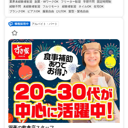
業界未経験者歓迎
副業・WワークOK
フリーター歓迎
学歴不問
固定時間制
経験不問
未経験者歓迎
フルリモート
経験者歓迎
ネイルOK
在宅OK
ブランクOK
ピアスOK
服装自由
ひげOK
髪型・髪色自由
アルバイト・パート
深夜の飲食店スタッフ