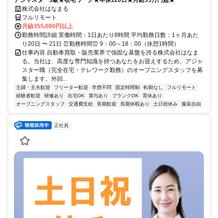
株式会社はなまる
フルリモート
月給355,000円以上
勤務時間詳細 実働時間：1日あたり8時間 平均勤務日数：1ヶ月あた
り20日 〜 21日 ⏰勤務時間⏰ 9：00～18：00（休憩1時間）
仕事内容 自動車買取・販売業界で強固な基盤を誇る株式会社はなま
る。当社は、高度な専門知識を持つあなたをお迎えするため、アジャ
スター職（完全在宅・テレワーク勤務）のオープニングスタッフを募
集します。外回...
主婦・主夫歓迎
フリーター歓迎
学歴不問
固定時間制
転勤なし
フルリモート
経験者歓迎
研修あり
在宅OK
賞与あり
ブランクOK
育休あり
オープニングスタッフ
交通費支給
長期歓迎
長期休暇あり
土日祝休み
服装自由
正社員