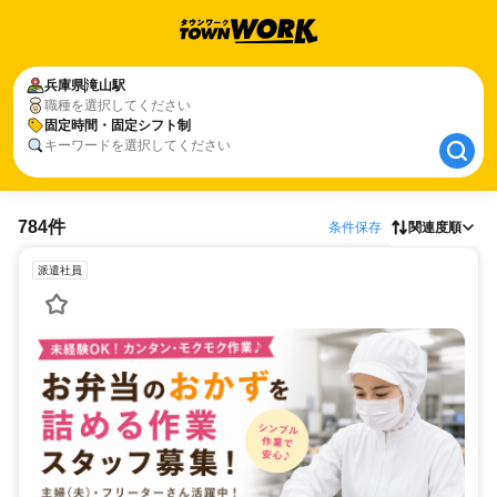
兵庫県
兵庫県
滝山駅
滝山駅
職種を選択してください
固定時間・固定シフト制
固定時間・固定シフト制
キーワードを選択してください
784件
条件保存
関連度順
派遣社員