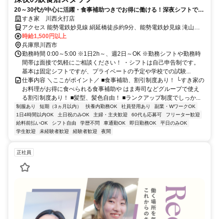
20～30代が中心に活躍・食事補助つきでお得に働ける！深夜シフトで稼
ぎませんか◎
すき家 川西火打店
アクセス 能勢電鉄妙見線 絹延橋徒歩約9分、能勢電鉄妙見線 滝山徒
歩約12分、能勢電鉄妙見線 川西能勢口東口徒歩約13分 絹延橋駅徒歩
時給1,500円以上
10分
兵庫県川西市
勤務時間 0:00～5:00 ※1日2h～、週2日～OK ※勤務シフトや勤務時
間帯は面接で気軽にご相談ください！ ・シフトは自己申告制です。
基本は固定シフトですが、プライベートの予定や学校での試験...
仕事内容 ＼ここがポイント／ ■食事補助、割引制度あり！ └すき家の
お料理がお得に食べられる食事補助や はま寿司などグループで使え
る割引制度あり！ ■髪型、髪色自由！ ■ランクアップ制度でしっか...
制服あり
短期（3ヵ月以内）
扶養内勤務OK
社員登用あり
副業・WワークOK
1日4時間以内OK
土日祝のみOK
主婦・主夫歓迎
60代も応募可
フリーター歓迎
給料前払いOK
シフト自由
学歴不問
車通勤OK
即日勤務OK
平日のみOK
学生歓迎
未経験者歓迎
経験者歓迎
夜間
正社員