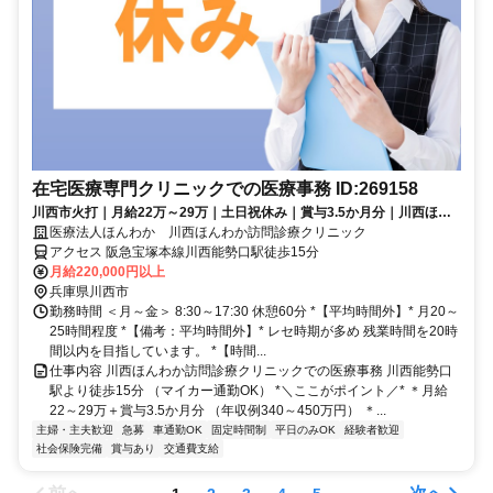
在宅医療専門クリニックでの医療事務 ID:269158
川西市火打｜月給22万～29万｜土日祝休み｜賞与3.5か月分｜川西ほん
わか訪問診療クリニックでの医療事務川西市立総合体育館すぐ／土日祝
医療法人ほんわか 川西ほんわか訪問診療クリニック
休み／年間休日120日／車通院OK／レセプト経験を活かせるお仕事
アクセス 阪急宝塚本線川西能勢口駅徒歩15分
月給220,000円以上
兵庫県川西市
勤務時間 ＜月～金＞ 8:30～17:30 休憩60分 *【平均時間外】* 月20～
25時間程度 *【備考：平均時間外】* レセ時期が多め 残業時間を20時
間以内を目指しています。 *【時間...
仕事内容 川西ほんわか訪問診療クリニックでの医療事務 川西能勢口
駅より徒歩15分 （マイカー通勤OK） *＼ここがポイント／* ＊月給
22～29万＋賞与3.5か月分 （年収例340～450万円） ＊...
主婦・主夫歓迎
急募
車通勤OK
固定時間制
平日のみOK
経験者歓迎
社会保険完備
賞与あり
交通費支給