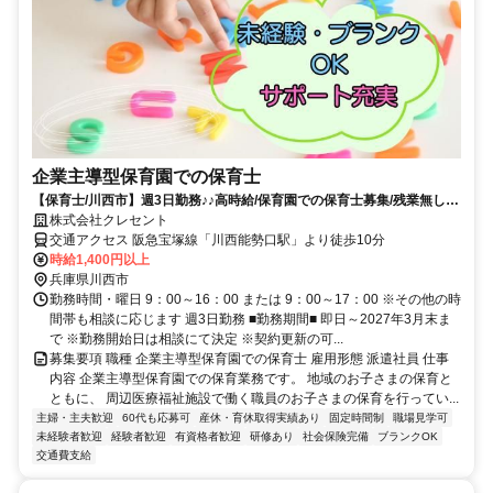
企業主導型保育園での保育士
【保育士/川西市】週3日勤務♪♪高時給/保育園での保育士募集/残業無し☆
彡
株式会社クレセント
交通アクセス 阪急宝塚線「川西能勢口駅」より徒歩10分
時給1,400円以上
兵庫県川西市
勤務時間・曜日 9：00～16：00 または 9：00～17：00 ※その他の時
間帯も相談に応じます 週3日勤務 ■勤務期間■ 即日～2027年3月末ま
で ※勤務開始日は相談にて決定 ※契約更新の可...
募集要項 職種 企業主導型保育園での保育士 雇用形態 派遣社員 仕事
内容 企業主導型保育園での保育業務です。 地域のお子さまの保育と
ともに、 周辺医療福祉施設で働く職員のお子さまの保育を行ってい...
主婦・主夫歓迎
60代も応募可
産休・育休取得実績あり
固定時間制
職場見学可
未経験者歓迎
経験者歓迎
有資格者歓迎
研修あり
社会保険完備
ブランクOK
交通費支給