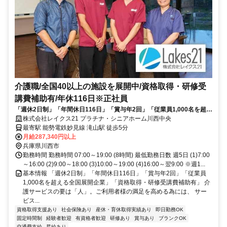
介護職/全国40以上の施設を展開中/資格取得・研修受
講費補助有/年休116日※正社員
「週休2日制」「年間休日116日」「賞与年2回」「従業員1,000名を超え
る全国展開企業」「資格取得・研修受講費補助有」
株式会社レイクス21 プラチナ・シニアホーム川西中央
最寄駅 能勢電鉄妙見線 滝山駅 徒歩5分
月給287,340円以上
兵庫県川西市
勤務時間 勤務時間 07:00～19:00 (8時間) 最低勤務日数 週5日 (1)7:00
～16:00 (2)9:00～18:00 (3)10:00～19:00 (4)16:00～翌9:00 ※週1...
基本情報 「週休2日制」「年間休日116日」「賞与年2回」「従業員
1,000名を超える全国展開企業」「資格取得・研修受講費補助有」 介
護サービスの要は「人」。ご利用者様の満足を高める為には、 サー
ビス...
資格取得支援あり
社会保険あり
産休・育休取得実績あり
即日勤務OK
固定時間制
経験者歓迎
有資格者歓迎
研修あり
賞与あり
ブランクOK
交通費支給
昇給あり