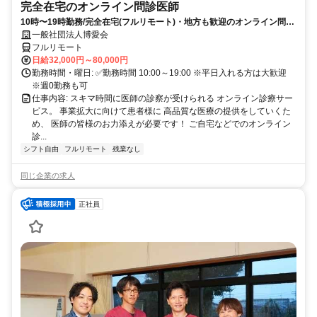
完全在宅のオンライン問診医師
10時〜19時勤務/完全在宅(フルリモート)・地方も歓迎のオンライン問診
業務
一般社団法人博愛会
フルリモート
日給32,000円～80,000円
勤務時間・曜日: ✅勤務時間 10:00～19:00 ※平日入れる方は大歓迎
※週0勤務も可
仕事内容: スキマ時間に医師の診察が受けられる オンライン診療サー
ビス。 事業拡大に向けて患者様に 高品質な医療の提供をしていくた
め、 医師の皆様のお力添えが必要です！ ご自宅などでのオンライン
診...
シフト自由
フルリモート
残業なし
同じ企業の求人
正社員