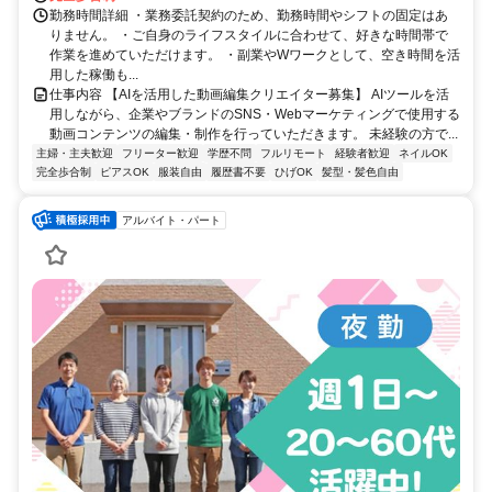
勤務時間詳細 ・業務委託契約のため、勤務時間やシフトの固定はあ
りません。 ・ご自身のライフスタイルに合わせて、好きな時間帯で
作業を進めていただけます。 ・副業やWワークとして、空き時間を活
用した稼働も...
仕事内容 【AIを活用した動画編集クリエイター募集】 AIツールを活
用しながら、企業やブランドのSNS・Webマーケティングで使用する
動画コンテンツの編集・制作を行っていただきます。 未経験の方で...
主婦・主夫歓迎
フリーター歓迎
学歴不問
フルリモート
経験者歓迎
ネイルOK
完全歩合制
ピアスOK
服装自由
履歴書不要
ひげOK
髪型・髪色自由
アルバイト・パート