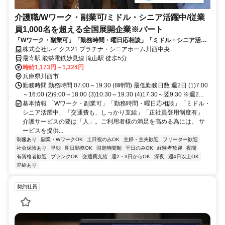
介護職/Wワーク・副業可/ミドル・シニア活躍中/従業
員1,000名を超える全国展開企業※パート
「Wワーク・副業可」「勤務時間・曜日応相談」「ミドル・シニア活躍
中」「交通費も、しっかり支給」「正社員登用制度有」
株式会社レイクス21 プラチナ・シニアホーム川西中央
最寄駅 能勢電鉄妙見線 滝山駅 徒歩5分
時給1,173円～1,324円
兵庫県川西市
勤務時間 勤務時間 07:00～19:30 (8時間) 最低勤務日数 週2日 (1)7:00
～16:00 (2)9:00～18:00 (3)10:30～19:30 (4)17:30～翌9:30 ※週2...
基本情報 「Wワーク・副業可」「勤務時間・曜日応相談」「ミドル・
シニア活躍中」「交通費も、しっかり支給」「正社員登用制度有」
介護サービスの要は「人」。ご利用者様の満足を高める為には、 サ
ービスを提供...
制服あり
副業・WワークOK
土日祝のみOK
主婦・主夫歓迎
フリーター歓迎
社会保険あり
早朝
即日勤務OK
固定時間制
平日のみOK
経験者歓迎
夜間
有資格者歓迎
ブランクOK
交通費支給
週2・3日からOK
深夜
週4日以上OK
昇給あり
契約社員