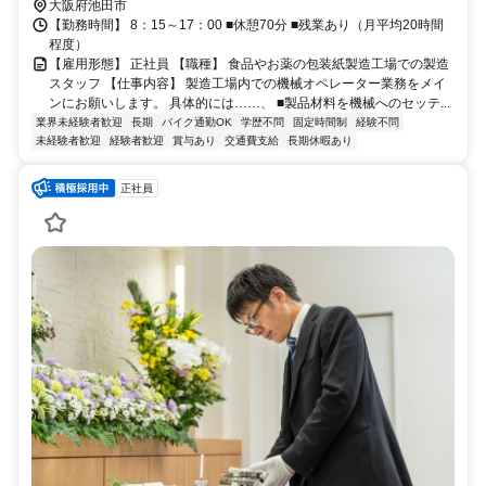
橋」駅より徒歩20分、車で8分 ■阪急宝塚線「池田」駅より車で10分
大阪府池田市
■能勢電鉄日生線「日生中央」駅より車で16分 ■阪急箕面線「箕面」
【勤務時間】 8：15～17：00 ■休憩70分 ■残業あり（月平均20時間
駅より車で19分 ■各線「伊丹」駅より車で22分 ■各線「宝塚」駅より
程度）
車で25分 ■阪急宝塚線「豊中」駅より車で27分 ■各線「千里中央」駅
【雇用形態】 正社員 【職種】 食品やお薬の包装紙製造工場での製造
より車で30分
スタッフ 【仕事内容】 製造工場内での機械オペレーター業務をメイ
ンにお願いします。 具体的には……、 ■製品材料を機械へのセッテ...
業界未経験者歓迎
長期
バイク通勤OK
学歴不問
固定時間制
経験不問
未経験者歓迎
経験者歓迎
賞与あり
交通費支給
長期休暇あり
正社員