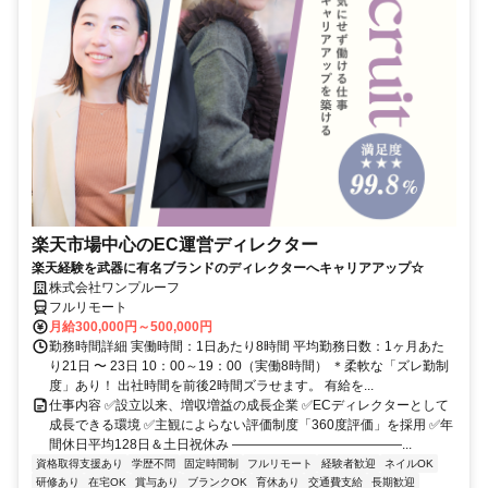
楽天市場中心のEC運営ディレクター
楽天経験を武器に有名ブランドのディレクターへキャリアアップ☆
株式会社ワンプルーフ
フルリモート
月給300,000円～500,000円
勤務時間詳細 実働時間：1日あたり8時間 平均勤務日数：1ヶ月あた
り21日 〜 23日 10：00～19：00（実働8時間） ＊柔軟な「ズレ勤制
度」あり！ 出社時間を前後2時間ズラせます。 有給を...
仕事内容 ✅設立以来、増収増益の成長企業 ✅ECディレクターとして
成長できる環境 ✅主観によらない評価制度「360度評価」を採用 ✅年
間休日平均128日＆土日祝休み ―――――――――――――...
資格取得支援あり
学歴不問
固定時間制
フルリモート
経験者歓迎
ネイルOK
研修あり
在宅OK
賞与あり
ブランクOK
育休あり
交通費支給
長期歓迎