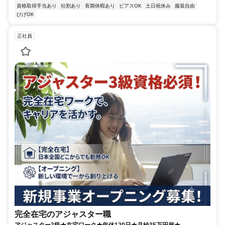
資格取得手当あり
社割あり
長期休暇あり
ピアスOK
土日祝休み
服装自由
ひげOK
正社員
完全在宅のアジャスター職
アジャスター3級★在宅ワーク★年休120日★月給35万円超★