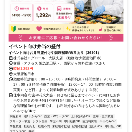
イベント向け弁当の盛付
イベント向けお弁当盛付けや調理補助/送迎あり（36101）
株式会社ログロール 大阪支店 (勤務地:大阪府池田市)
交通・アクセス 阪急池田駅・川西駅から無料送迎バスあり
時給1,292円
大阪府池田市
勤務時間詳細 8：00～16：00（８時間拘束７時間実働） 9：00～
17：00（８時間拘束７時間実働） 12:00～17：00（5時間拘束5時間
実働） など日によって就業時間が複数あります 単発(...
仕事内容 行楽や花火大会・おせちに至るまでイベントに向けたお弁
当やお惣菜の盛り付けや材料を計測したり オーブンで焼くなど簡単
な調理補助のお仕事です。 お料理好きの方はもちろん興味があるレ
ベルでもOKで...
制服あり
週1日からOK
副業・WワークOK
土日祝のみOK
主婦・主夫歓迎
フリーター歓迎
シフト自由
学歴不問
即日勤務OK
固定時間制
平日のみOK
学生歓迎
転勤なし
経験不問
未経験者歓迎
経験者歓迎
週払いOK
即日払いOK
ブランクOK
単発