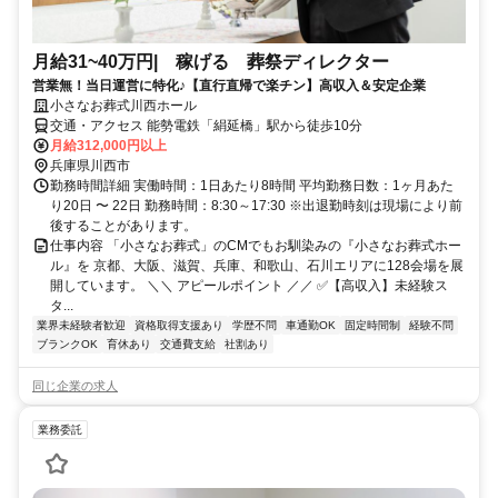
月給31~40万円| 稼げる 葬祭ディレクター
営業無！当日運営に特化♪【直行直帰で楽チン】高収入＆安定企業
小さなお葬式川西ホール
交通・アクセス 能勢電鉄「絹延橋」駅から徒歩10分
月給312,000円以上
兵庫県川西市
勤務時間詳細 実働時間：1日あたり8時間 平均勤務日数：1ヶ月あた
り20日 〜 22日 勤務時間：8:30～17:30 ※出退勤時刻は現場により前
後することがあります。
仕事内容 「小さなお葬式」のCMでもお馴染みの『小さなお葬式ホー
ル』を 京都、大阪、滋賀、兵庫、和歌山、石川エリアに128会場を展
開しています。 ＼＼ アピールポイント ／／ ✅【高収入】未経験ス
タ...
業界未経験者歓迎
資格取得支援あり
学歴不問
車通勤OK
固定時間制
経験不問
ブランクOK
育休あり
交通費支給
社割あり
同じ企業の求人
業務委託