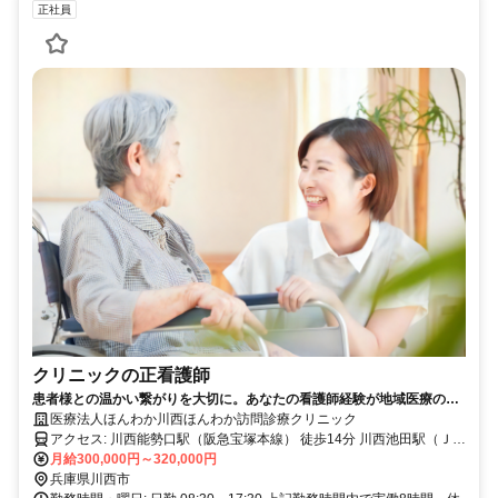
正社員
クリニックの正看護師
患者様との温かい繋がりを大切に。あなたの看護師経験が地域医療の最
前線で活きる日勤業務です。
医療法人ほんわか川西ほんわか訪問診療クリニック
アクセス: 川西能勢口駅（阪急宝塚本線） 徒歩14分 川西池田駅（ＪＲ
福知山線） 徒歩19分
月給300,000円～320,000円
兵庫県川西市