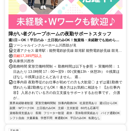
障がい者グループホームの夜勤サポートスタッフ
週1日～OK！平日のみ・土日祝のみOK！無資格・未経験でも始められ
ます。目の前の人に喜んでいただくことに、一生懸命になれる仕事で
ソーシャルインクルーホーム川西鼓が滝
す。
交通アクセス 最寄駅：能勢電鉄妙見線 鼓滝駅 能勢電鉄妙見線 鼓滝駅
から徒歩10分
日給17,385円以上
兵庫県川西市
勤務時間 変形労働時間制 ＜ 勤務時間は以下を参照 ＞ 実働時間： １
日あたり 13.0時間 17：00〜翌9：00 (実働13h・休憩3h） ※残業ほ
ぼなし ※残業はほとんどありません。 週...
仕事内容 夜勤専従のお仕事が初めての方も大歓迎〇 まずは週1勤務で
慣れたら週2勤務などもOK！ 働き方はお気軽に相談を！ 【お仕事内
容】 入居されている方の自立支援をサポートするお仕事です。 介護
が...
業界未経験者歓迎
変形労働時間制
扶養内勤務OK
社員登用あり
週1日からOK
副業・WワークOK
土日祝のみOK
主婦・主夫歓迎
60代も応募可
資格取得支援あり
長期
フリーター歓迎
産休・育休取得実績あり
バイク通勤OK
シフト自由
大量募集
学歴不問
車通勤OK
平日のみOK
転勤なし
正社員