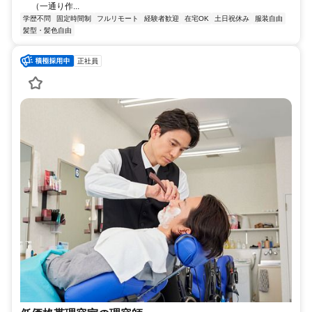
（一通り作...
学歴不問
固定時間制
フルリモート
経験者歓迎
在宅OK
土日祝休み
服装自由
髪型・髪色自由
正社員