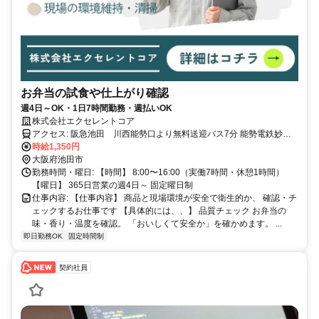
お弁当の試食や仕上がり確認
週4日～OK・1日7時間勤務・週払いOK
株式会社エクセレントコア
アクセス: 阪急池田 川西能勢口より無料送迎バス7分 能勢電鉄妙見
時給1,350円
線 滝山駅より自転車で10分 ※自転車バイク通勤可能
大阪府池田市
勤務時間・曜日: 【時間】 8:00〜16:00（実働7時間・休憩1時間）
【曜日】 365日営業の週4日～ 固定曜日制
仕事内容: 【仕事内容】 商品と現場環境が安全で衛生的か、 確認・チ
ェックするお仕事です 【具体的には、、】 品質チェック お弁当の
味・香り・温度を確認。 「おいしくて安全か」を確かめます。 ...
即日勤務OK
固定時間制
契約社員