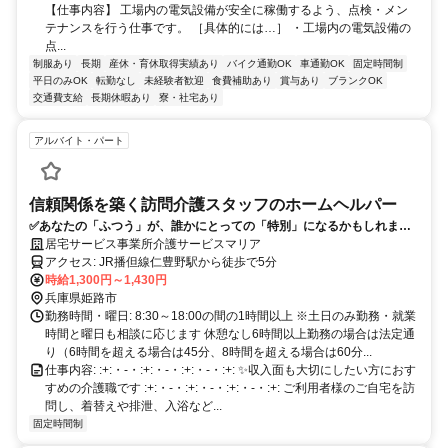
【仕事内容】 工場内の電気設備が安全に稼働するよう、点検・メン
テナンスを行う仕事です。 ［具体的には…］ ・工場内の電気設備の
点...
制服あり
長期
産休・育休取得実績あり
バイク通勤OK
車通勤OK
固定時間制
平日のみOK
転勤なし
未経験者歓迎
食費補助あり
賞与あり
ブランクOK
交通費支給
長期休暇あり
寮・社宅あり
アルバイト・パート
信頼関係を築く訪問介護スタッフのホームヘルパー
✅あなたの「ふつう」が、誰かにとっての「特別」になるかもしれませ
ん。
居宅サービス事業所介護サービスマリア
アクセス: JR播但線仁豊野駅から徒歩で5分
時給1,300円～1,430円
兵庫県姫路市
勤務時間・曜日: 8:30～18:00の間の1時間以上 ※土日のみ勤務・就業
時間と曜日も相談に応じます 休憩なし6時間以上勤務の場合は法定通
り（6時間を超える場合は45分、8時間を超える場合は60分...
仕事内容: :+:・-・:+:・-・:+:・-・:+: ✨収入面も大切にしたい方におす
すめの介護職です :+:・-・:+:・-・:+:・-・:+: ご利用者様のご自宅を訪
問し、着替えや排泄、入浴など...
固定時間制