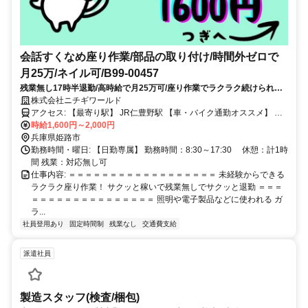
会話すくなめ座り作業/部品の取り付け/時間外ゼロで
月25万/ネイル可/B99-00457
残業無し17時半退勤/高時給で月25万可/座り作業でラクラク続けられ
る！
株式会社ニチギワールド
アクセス: 【最寄り駅】 JR仁豊野駅 【車・バイク通勤オススメ】 駐
車場・駐輪場あり（無料）
時給1,600円～2,000円
兵庫県姫路市
勤務時間・曜日: 【日勤専属】 勤務時間：8:30～17:30 休憩：計1時
間 残業：対応無し可
仕事内容: ＝＝＝＝＝＝＝＝＝＝＝＝＝＝＝＝＝＝ 未経験からできる
ラクラク座り作業！ サクッと稼いで残業無しでサクッと退勤 ＝＝＝
＝＝＝＝＝＝＝＝＝＝＝＝＝＝＝ 照明や電子製品などに使われる ガ
ラ...
社員登用あり
固定時間制
残業なし
交通費支給
派遣社員
製造スタッフ(検査/梱包)