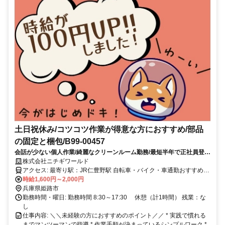
土日祝休み/コツコツ作業が得意な方におすすめ/部品
の固定と梱包/B99-00457
会話が少ない個人作業/綺麗なクリーンルーム勤務/最短半年で正社員登用
あり
株式会社ニチギワールド
アクセス: 最寄り駅：JR仁豊野駅 自転車・バイク・車通勤おすすめ！
駐車場あり（無料）
時給1,600円～2,000円
兵庫県姫路市
勤務時間・曜日: ​勤務時間 8:30～17:30 休憩（計1時間） 残業：な
し
仕事内容: ＼＼未経験の方におすすめのポイント／／ * 実践で慣れる
までマンツーマンで指導 * 作業手順が決まっているシンプルワーク *