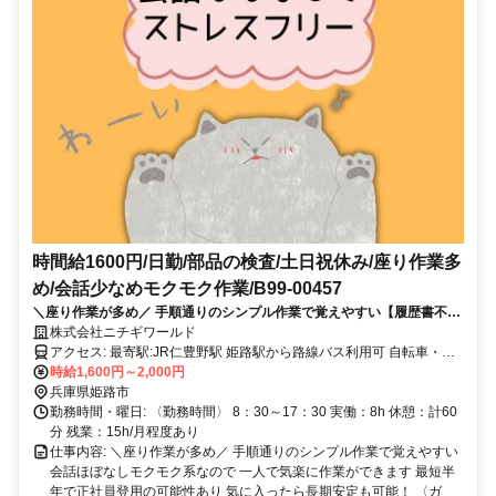
時間給1600円/日勤/部品の検査/土日祝休み/座り作業多
め/会話少なめモクモク作業/B99-00457
＼座り作業が多め／ 手順通りのシンプル作業で覚えやすい【履歴書不
要・来社なし・かんたん！電話で登録完了】
株式会社ニチギワールド
アクセス: 最寄駅:JR仁豊野駅 姫路駅から路線バス利用可 自転車・バ
イク・クルマ通勤が便利！ 駐車場・駐輪場あり（無料）
時給1,600円～2,000円
兵庫県姫路市
勤務時間・曜日: 〈勤務時間〉 8：30～17：30 実働：8h 休憩：計60
分 残業：15h/月程度あり
仕事内容: ＼座り作業が多め／ 手順通りのシンプル作業で覚えやすい
会話ほぼなしモクモク系なので 一人で気楽に作業ができます 最短半
年で正社員登用の可能性あり 気に入ったら長期安定も可能！ 〈ガ