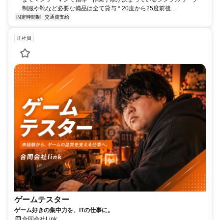
制服や靴など必要な備品は全て貸与 * 20度から25度前後...
固定時間制
交通費支給
正社員
ゲームテスター
ゲーム好きの集中力を、ITの仕事に。
合同会社Link