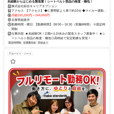
未経験からはじめる製造業！シートベルト部品の検査・梱包！
株式会社綜合キャリアオプション
アクセス: 【アクセス】 ◆仁豊野駅より車で約10分 ◆マイカー通勤
OK／無料駐車場あり
月給195,200円～244,000円
兵庫県姫路市
勤務時間・曜日: 【勤務時間】 08:00～16:30（実働8時間） ※固定時
間制
仕事内容: ★未経験OK！日勤×土日休みの製造スタッフ募集中！ ★シ
ートベルト部品の検査・梱包◎高時給で安定勤務を実現！
固定時間制
交通費支給
昇給あり
アルバイト・パート