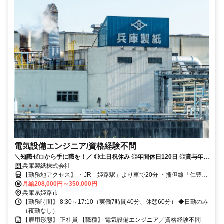
電気設備エンジニア/資格経験不問
＼知識ゼロから手に職を！／ ◎土日祝休み ◎年間休日120日 ◎賞与年2
回（前年度実績5.5ヶ月分）
兵庫製紙株式会社
【勤務地アクセス】 ・JR「姫路駅」より車で20分 ・播但線「仁豊野
駅」より徒歩10分 ・播但線「砥堀駅」より車で7分 ・播但線「香呂
月給208,000円～350,000円
駅」より車で7分 〇マイカー通勤可（無料駐車場あり） 〇交通費支給
兵庫県姫路市
あり
【勤務時間】 8:30～17:10（実働7時間40分、休憩60分） ◆日勤のみ
（夜勤なし）
【雇用形態】 正社員 【職種】 電気設備エンジニア／資格経験不問