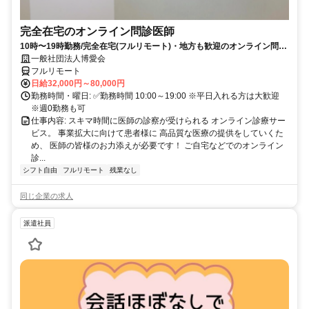
完全在宅のオンライン問診医師
10時〜19時勤務/完全在宅(フルリモート)・地方も歓迎のオンライン問診
業務
一般社団法人博愛会
フルリモート
日給32,000円～80,000円
勤務時間・曜日: ✅勤務時間 10:00～19:00 ※平日入れる方は大歓迎
※週0勤務も可
仕事内容: スキマ時間に医師の診察が受けられる オンライン診療サー
ビス。 事業拡大に向けて患者様に 高品質な医療の提供をしていくた
め、 医師の皆様のお力添えが必要です！ ご自宅などでのオンライン
診...
シフト自由
フルリモート
残業なし
同じ企業の求人
派遣社員