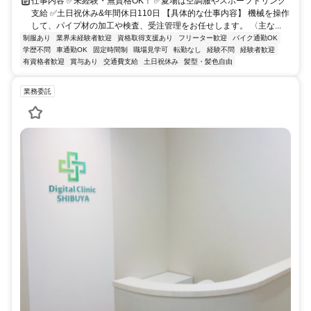
仕事内容 ✅未経験・無資格OK！ ✅夏場は空調服やスポーツドリンク
支給 ✅土日祝休み&年間休日110日 【具体的な仕事内容】 機械を操作
して、パイプ材の加工や検査、受注管理をお任せします。 〈主な...
制服あり
業界未経験者歓迎
資格取得支援あり
フリーター歓迎
バイク通勤OK
学歴不問
車通勤OK
固定時間制
職場見学可
転勤なし
経験不問
経験者歓迎
有資格者歓迎
賞与あり
交通費支給
土日祝休み
髪型・髪色自由
業務委託