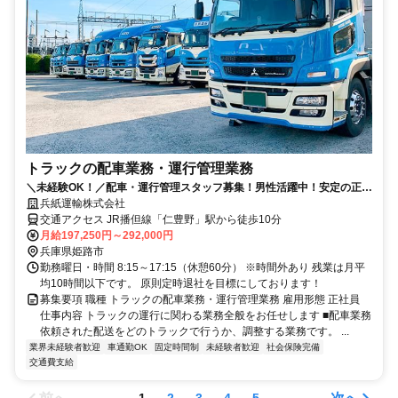
トラックの配車業務・運行管理業務
＼未経験OK！／配車・運行管理スタッフ募集！男性活躍中！安定の正社
員！転勤なし！基本土日祝休み！
兵紙運輸株式会社
交通アクセス JR播但線「仁豊野」駅から徒歩10分
月給197,250円～292,000円
兵庫県姫路市
勤務曜日・時間 8:15～17:15（休憩60分） ※時間外あり 残業は月平
均10時間以下です。 原則定時退社を目標にしております！
募集要項 職種 トラックの配車業務・運行管理業務 雇用形態 正社員
仕事内容 トラックの運行に関わる業務全般をお任せします ■配車業務
依頼された配送をどのトラックで行うか、調整する業務です。 ...
業界未経験者歓迎
車通勤OK
固定時間制
未経験者歓迎
社会保険完備
交通費支給