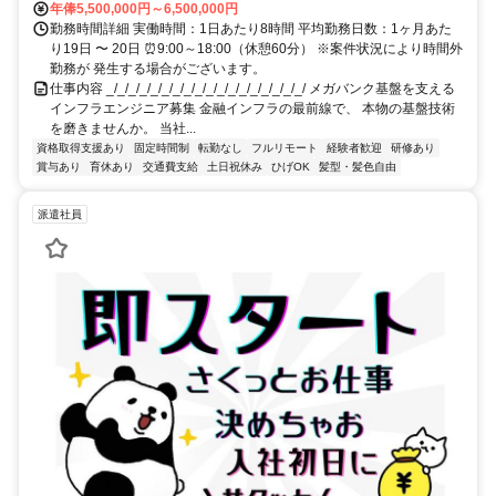
年俸5,500,000円～6,500,000円
勤務時間詳細 実働時間：1日あたり8時間 平均勤務日数：1ヶ月あた
り19日 〜 20日 ⏰9:00～18:00（休憩60分） ※案件状況により時間外
勤務が 発生する場合がございます。
仕事内容 _/_/_/_/_/_/_/_/_/_/_/_/_/_/_/_/_/_/ メガバンク基盤を支える
インフラエンジニア募集 金融インフラの最前線で、 本物の基盤技術
を磨きませんか。 当社...
資格取得支援あり
固定時間制
転勤なし
フルリモート
経験者歓迎
研修あり
賞与あり
育休あり
交通費支給
土日祝休み
ひげOK
髪型・髪色自由
派遣社員