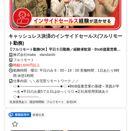
キャッシュレス決済のインサイドセールス(フルリモー
ト勤務)
【フルリモート勤務OK】平日５日勤務／経験者歓迎・BtoB提案営業で
スキルアップ
株式会社make standards
フルリモート
時給1,600円以上
勤務時間・曜日: 平日のみ 9：00～18：00 実働時間：1日あたり8時
間 休憩1時間
仕事内容: ＼＼在宅型リモートワーク ／／
◇★───────────────★◇ ●BtoB提案営業の基礎～実践が学
べる ●平日のみ週5で土日はゆっくり◎ ●正社員登用実績あり
◇★───────...
社員登用あり
固定時間制
フルリモート
在宅OK
派遣社員