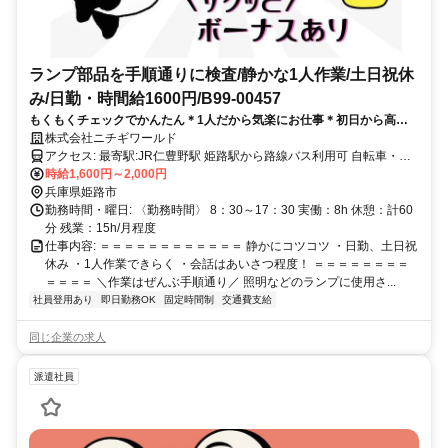
ランプ部品を手順通りに検査/静かな1人作業/土日祝休
み/日勤・時間給1600円/B99-00457
もくもくチェックでかんたん＊1人だから気楽にお仕事＊初日から高時
給スタート！髪色自由＊正社員登用実績あり
株式会社ニチギワールド
アクセス: 最寄駅:JR仁豊野駅 姫路駅から路線バス利用可 自転車・バ
イク・クルマ通勤が便利！ 駐車場・駐輪場あり（無料）
時給1,600円～2,000円
兵庫県姫路市
勤務時間・曜日: 〈勤務時間〉​ 8：30～17：30 実働：8h 休憩：計60
分 残業：15h/月程度
仕事内容: ＝＝＝＝＝＝＝＝＝＝＝＝ 静かにコツコツ ・​日勤、土日祝
休み ・1人作業できらく ・会話はあいさつ程度！ ＝＝＝＝＝＝＝＝
＝＝＝＝ ＼作業はぜんぶ手順通り／ 照明などのランプに使用さ...
社員登用あり
即日勤務OK
固定時間制
交通費支給
同じ企業の求人
派遣社員