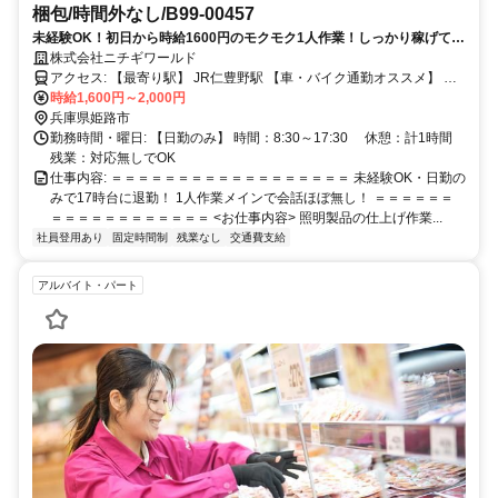
梱包/時間外なし/B99-00457
未経験OK！初日から時給1600円のモクモク1人作業！しっかり稼げて残
業無し可！
株式会社ニチギワールド
アクセス: 【最寄り駅】 JR仁豊野駅 【車・バイク通勤オススメ】 駐
車場・駐輪場あり（無料）
時給1,600円～2,000円
兵庫県姫路市
勤務時間・曜日: 【日勤のみ】 時間：8:30～17:30 休憩：計1時間
残業：対応無しでOK
仕事内容: ＝＝＝＝＝＝＝＝＝＝＝＝＝＝＝＝＝＝ 未経験OK・日勤の
みで17時台に退勤！ 1人作業メインで会話ほぼ無し！ ＝＝＝＝＝＝
＝＝＝＝＝＝＝＝＝＝＝＝ <お仕事内容> 照明製品の仕上げ作業...
社員登用あり
固定時間制
残業なし
交通費支給
アルバイト・パート