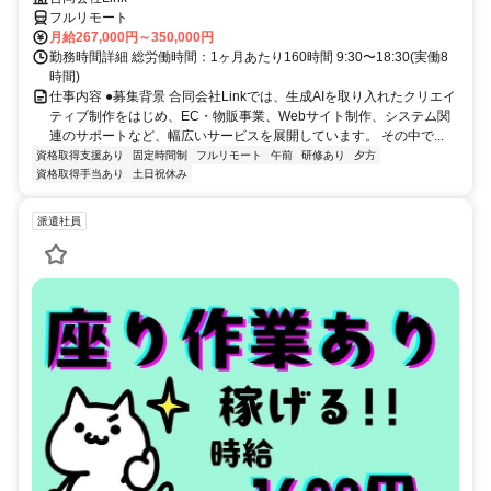
フルリモート
月給267,000円～350,000円
勤務時間詳細 総労働時間：1ヶ月あたり160時間 9:30〜18:30(実働8
時間)
仕事内容 ●募集背景 合同会社Linkでは、生成AIを取り入れたクリエイ
ティブ制作をはじめ、EC・物販事業、Webサイト制作、システム関
連のサポートなど、幅広いサービスを展開しています。 その中で...
資格取得支援あり
固定時間制
フルリモート
午前
研修あり
夕方
資格取得手当あり
土日祝休み
派遣社員