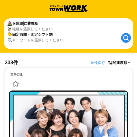
兵庫県
仁豊野駅
職種を選択してください
固定時間・固定シフト制
キーワードを選択してください
338件
条件保存
関連度順
業務委託