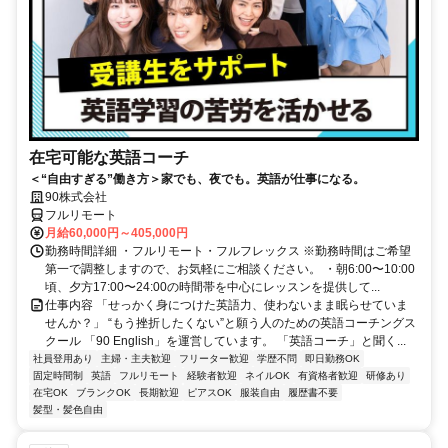
在宅可能な英語コーチ
＜“自由すぎる”働き方＞家でも、夜でも。英語が仕事になる。
90株式会社
フルリモート
月給60,000円～405,000円
勤務時間詳細 ・フルリモート・フルフレックス ※勤務時間はご希望
第一で調整しますので、お気軽にご相談ください。 ・朝6:00〜10:00
頃、夕方17:00〜24:00の時間帯を中心にレッスンを提供して...
仕事内容 「せっかく身につけた英語力、使わないまま眠らせていま
せんか？」 “もう挫折したくない”と願う人のための英語コーチングス
クール 「90 English」を運営しています。 「英語コーチ」と聞く...
社員登用あり
主婦・主夫歓迎
フリーター歓迎
学歴不問
即日勤務OK
固定時間制
英語
フルリモート
経験者歓迎
ネイルOK
有資格者歓迎
研修あり
在宅OK
ブランクOK
長期歓迎
ピアスOK
服装自由
履歴書不要
髪型・髪色自由