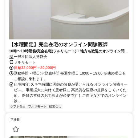
【水曜固定】完全在宅のオンライン問診医師
10時〜19時勤務/完全在宅(フルリモート)・地方も歓迎のオンライン問診
業務
一般社団法人博愛会
フルリモート
日給32,000円～80,000円
勤務時間・曜日: ✅勤務時間 毎週水曜日 10:00～19:00 ※他の曜日も
ご相談に乗れます。
仕事内容: スキマ時間に医師の診察が受けられる オンライン診療サー
ビス。 事業拡大に向けて患者様に 高品質な医療の提供をしていくた
め、 医師の皆様のお力添えが必要です！ ご自宅などでのオンライン
診...
シフト自由
フルリモート
残業なし
正社員