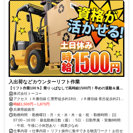
入出荷などカウンターリフト作業
【リフト作業100％】乗りっぱなしで高時給1500円！早めの退勤＆週末
休みでプライベートとの両立もしやすい職場です。
株式会社トーコー
アクセス ＪＲ播但線 仁豊野徒歩約18分、ＪＲ播但線 香呂徒歩約21
分、山陽電鉄本線 山陽姫路徒歩約116分 JR「仁豊野」駅から車5分
時給1,500円～1,875円
※車・バイク通勤OK
兵庫県姫路市
勤務時間 ・勤務曜日：月・火・水・木・金・祝 ・勤務時間： [1]
07:00～16:00 ・最低勤務日数（週）：5日 ・日勤専属 ・実働8時間
・午前、午後に小休憩あり ・残業少なめ
仕事内容 ＜仕事内容＞ リフト操作に集中できる物流ワーク！ お任せ