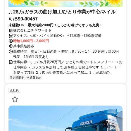
月28万/ガラスの曲げ加工/ひとり作業が中心/ネイル
可/B99-00457
未経験OK・最大時給2000円！しっかり稼げてオフも充実！
株式会社ニチギワールド
アクセス: ＜車・バイク通勤OK＞ ＊駐車場・駐輪場完備
時給1,600円～2,000円
兵庫県姫路市
勤務時間・曜日: ＜日勤のみ＞ 時間：8：30～17：30 休憩：計60分
残業：15h/月 程度あり
仕事内容: ＼モデル月収28万円／ ひとり作業でストレスフリー！ ＜お
仕事内容＞ ガラス管を加熱して 形を整えるお仕事です １：バーナー
を使って加熱 ２：図面や作業指示に沿って加工 ３：完成品の...
固定時間制
交通費支給
正社員