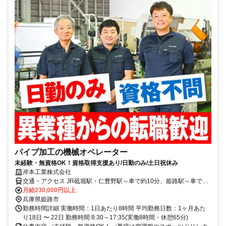
パイプ加工の機械オペレーター
未経験・無資格OK！資格取得支援あり/日勤のみ/土日祝休み
岸本工業株式会社
交通・アクセス JR砥堀駅・仁豊野駅～車で約10分、姫路駅～車で約
25分
月給230,000円以上
兵庫県姫路市
勤務時間詳細 実働時間：1日あたり8時間 平均勤務日数：1ヶ月あた
り18日 〜 22日 勤務時間 8:30～17:35(実働8時間・休憩65分)