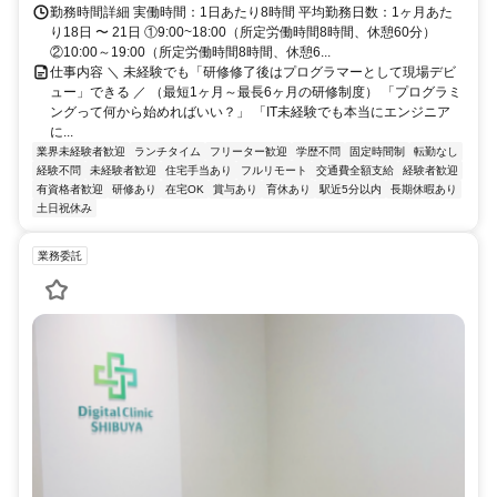
勤務時間詳細 実働時間：1日あたり8時間 平均勤務日数：1ヶ月あた
り18日 〜 21日 ①9:00~18:00（所定労働時間8時間、休憩60分）
②10:00～19:00（所定労働時間8時間、休憩6...
仕事内容 ＼ 未経験でも「研修修了後はプログラマーとして現場デビ
ュー」できる ／ （最短1ヶ月～最長6ヶ月の研修制度） 「プログラミ
ングって何から始めればいい？」 「IT未経験でも本当にエンジニア
に...
業界未経験者歓迎
ランチタイム
フリーター歓迎
学歴不問
固定時間制
転勤なし
経験不問
未経験者歓迎
住宅手当あり
フルリモート
交通費全額支給
経験者歓迎
有資格者歓迎
研修あり
在宅OK
賞与あり
育休あり
駅近5分以内
長期休暇あり
土日祝休み
業務委託