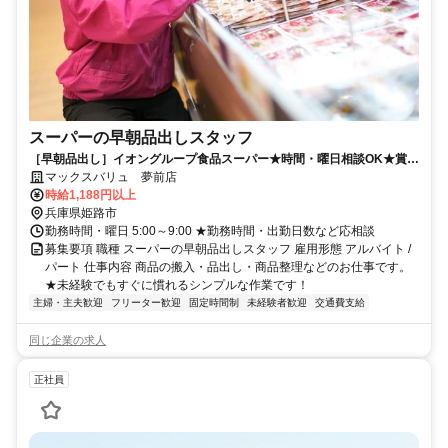
スーパーの早朝品出しスタッフ
［早朝品出し］イオングループ食品スーパー★時間・曜日相談OK★賞
与・買物割引制度など待遇充実★
マックスバリュ 夢前店
時給1,188円以上
兵庫県姫路市
勤務時間・曜日 5:00～9:00 ★勤務時間・出勤日数など応相談
募集要項 職種 スーパーの早朝品出しスタッフ 雇用形態 アルバイト /
パート 仕事内容 商品の搬入・品出し・商品整理などのお仕事です。
★未経験でもすぐに慣れるシンプルな作業です！
主婦・主夫歓迎
フリーター歓迎
固定時間制
未経験者歓迎
交通費支給
同じ企業の求人
正社員