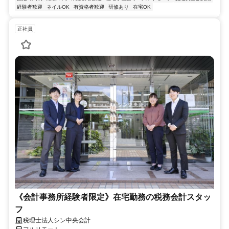
経験者歓迎
ネイルOK
有資格者歓迎
研修あり
在宅OK
正社員
《会計事務所経験者限定》在宅勤務の税務会計スタッ
フ
税理士法人シン中央会計