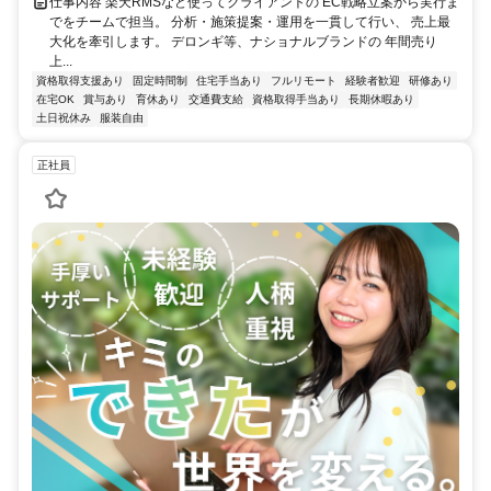
仕事内容 楽天RMSなど使ってクライアントの EC戦略立案から実行ま
でをチームで担当。 分析・施策提案・運用を一貫して行い、 売上最
大化を牽引します。 デロンギ等、ナショナルブランドの 年間売り
上...
資格取得支援あり
固定時間制
住宅手当あり
フルリモート
経験者歓迎
研修あり
在宅OK
賞与あり
育休あり
交通費支給
資格取得手当あり
長期休暇あり
土日祝休み
服装自由
正社員