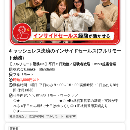
キャッシュレス決済のインサイドセールス(フルリモー
ト勤務)
【フルリモート勤務OK】平日５日勤務／経験者歓迎・BtoB提案営業で
スキルアップ
株式会社make standards
フルリモート
時給1,600円以上
勤務時間・曜日: 平日のみ 9：00～18：00 実働時間：1日あたり8時
間 休憩1時間
仕事内容: ＼＼在宅型リモートワーク ／／
◇★───────────────★◇ ●BtoB提案営業の基礎～実践が学
べる ●平日のみ週5で土日はゆっくり◎ ●正社員登用実績あり
◇★───────...
社員登用あり
固定時間制
フルリモート
在宅OK
正社員