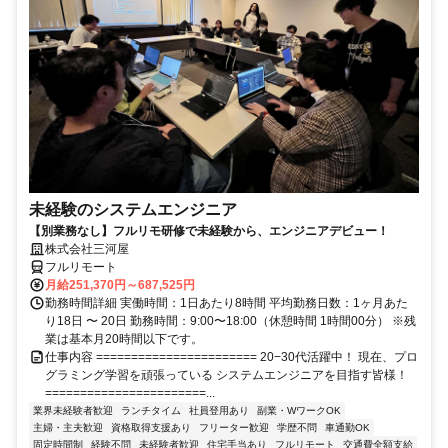
未経験のシステムエンジニア
【別業務なし】フルリモ研修で未経験から、エンジニアデビュー！
株式会社三河屋
フルリモート
月給251,370円～687,525円
勤務時間詳細 実働時間：1日あたり8時間 平均勤務日数：1ヶ月あた
り18日 〜 20日 勤務時間：9:00〜18:00（休憩時間 1時間00分） ※残
業は基本月20時間以下です。
仕事内容 ======================= 20−30代活躍中！ 現在、プロ
グラミング学習を頑張っている システムエンジニアを目指す皆様！
=======================...
業界未経験者歓迎
ランチタイム
社員登用あり
副業・WワークOK
主婦・主夫歓迎
資格取得支援あり
フリーター歓迎
学歴不問
車通勤OK
固定時間制
経験不問
未経験者歓迎
住宅手当あり
フルリモート
交通費全額支給