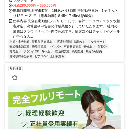
フルリモート
月給280,000円～350,000円
勤務時間詳細 実働時間：1日あたり8時間 平均勤務日数：1ヶ月あた
り18日 〜 21日 【勤務時間】8:45~17:45(休憩60分)
仕事内容 完全在宅勤務(フルリモート)で、会計データのチェックや顧
客対応、決算書や申告書の作成業務を行っていただきます。 社内の
業務はクラウドサーバー内で完結でき、顧客対応はチャットやメール
が中心なの...
主婦・主夫歓迎
資格取得支援あり
固定時間制
転勤なし
フルリモート
交通費全額支給
経験者歓迎
ネイルOK
有資格者歓迎
研修あり
在宅OK
賞与あり
ブランクOK
育休あり
交通費支給
長期歓迎
駅近5分以内
資格取得手当あり
ピアスOK
土日祝休み
契約社員