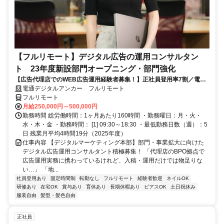
【フルリモート】デジタル広告の運用コンサルタン
ト 23年度新設部門オープニング・部門強化
【広告代理店でのWEB広告運用経験者募集！】正社員登用率7割／電通
G／全国×完全在宅／年休126日・土日祝休み／残業月平均4時間19分
電通デジタルアンカー フルリモート
フルリモート
月給250,000円～500,000円
勤務時間 総労働時間：1ヶ月あたり160時間 ・勤務曜日：月・火・
水・木・金 ・勤務時間： [1] 09:30～18:30 ・最低勤務日数（週）：5
日 残業月平均4時間19分（2025年度）
仕事内容 【デジタルマーケティング本部】部門・事業拡大に向けた
デジタル広告運用コンサルタント積極募集！ 「代理店のBPO拠点で
広告運用実務に携わっているけれど、入稿・運用だけでは物足りな
い…」 「地...
社員登用あり
固定時間制
転勤なし
フルリモート
経験者歓迎
ネイルOK
研修あり
在宅OK
賞与あり
育休あり
長期休暇あり
ピアスOK
土日祝休み
服装自由
髪型・髪色自由
正社員