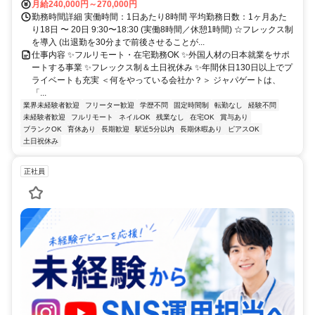
月給240,000円～270,000円
勤務時間詳細 実働時間：1日あたり8時間 平均勤務日数：1ヶ月あた
り18日 〜 20日 9:30〜18:30 (実働8時間／休憩1時間) ☆フレックス制
を導入 (出退勤を30分まで前後させることが...
仕事内容 ✨フルリモート・在宅勤務OK ✨外国人材の日本就業をサポ
ートする事業 ✨フレックス制＆土日祝休み ✨年間休日130日以上でプ
ライベートも充実 ＜何をやっている会社か？＞ ジャパゲートは、
「...
業界未経験者歓迎
フリーター歓迎
学歴不問
固定時間制
転勤なし
経験不問
未経験者歓迎
フルリモート
ネイルOK
残業なし
在宅OK
賞与あり
ブランクOK
育休あり
長期歓迎
駅近5分以内
長期休暇あり
ピアスOK
土日祝休み
正社員