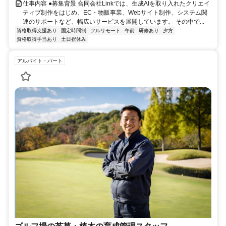
仕事内容 ●募集背景 合同会社Linkでは、生成AIを取り入れたクリエイ
ティブ制作をはじめ、EC・物販事業、Webサイト制作、システム関
連のサポートなど、幅広いサービスを展開しています。 その中で...
資格取得支援あり
固定時間制
フルリモート
午前
研修あり
夕方
資格取得手当あり
土日祝休み
アルバイト・パート