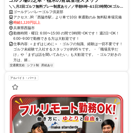
ゴルフ場の芝草・植木の育成管理スタッフ
＼＼月2回ゴルフ無料プレー制度あり／／早朝6時~&1日3時間OKゴルフ
未経験95%のカンタン業務
ゴールデンバレーゴルフ倶楽部
アクセス: JR「西脇市駅」より車で10分 車通勤のみ 無料駐車場完備
時給1,120円以上
兵庫県西脇市
勤務時間・曜日: 6:00〜15:00 の間で3時間~OKです！ 週2日~OK！
6:00~9:00で勤務できる方は大歓迎です！
仕事内容: ＜まずはじめに＞ ・ゴルフの知識、経験は一切不要です！
ゴルフ未経験で入社するスタッフが約95％です。 ・「職場見学だ
け」や「まずは話を聞いてみたい」も大歓迎です。 ・ゴルフ好きの
方は、嬉...
交通費支給
シフト制
昇給あり
アルバイト・パート