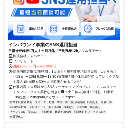
インバウンド事業のSNS運用担当
目指せ登録者1万人！土日祝休／平均残業12h／フルリモート
株式会社ジャパゲート
フルリモート
月給230,000円～280,000円
勤務時間詳細 実働時間：1日あたり8時間 平均勤務日数：1ヶ月あた
り18日 〜 20日 9:30〜18:30 (実働8時間／休憩1時間) ☆フレックス制
を導入 (出退勤を30分まで前後させることが...
仕事内容 ✨未経験からSNSマーケティングのプロに！ ✨フルリモー
ト＆フレックスで柔軟な働き方🏢 ✨土日休み(年休130日)、残業月
10h程度 ✅Instagramアカウント ↓ https:/...
業界未経験者歓迎
フリーター歓迎
学歴不問
固定時間制
転勤なし
経験不問
未経験者歓迎
フルリモート
ネイルOK
残業なし
在宅OK
賞与あり
ブランクOK
育休あり
長期歓迎
駅近5分以内
長期休暇あり
ピアスOK
土日祝休み