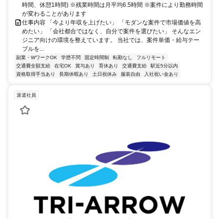
時間、休憩1時間) ※残業時間は月平均6.5時間 ※案件により勤務時間
が変わることがあります
仕事内容 「今より年収を上げたい」 「モダンな案件で市場価値を高
めたい」 「会社都合ではなく、自分で案件を選びたい」 そんなエン
ジニア向けの環境を整えています。 当社では、案件単価・給与テー
ブルを...
副業・WワークOK
学歴不問
固定時間制
転勤なし
フルリモート
交通費全額支給
在宅OK
賞与あり
育休あり
交通費支給
駅近5分以内
資格取得手当あり
長期休暇あり
土日祝休み
服装自由
入社祝い金あり
派遣社員