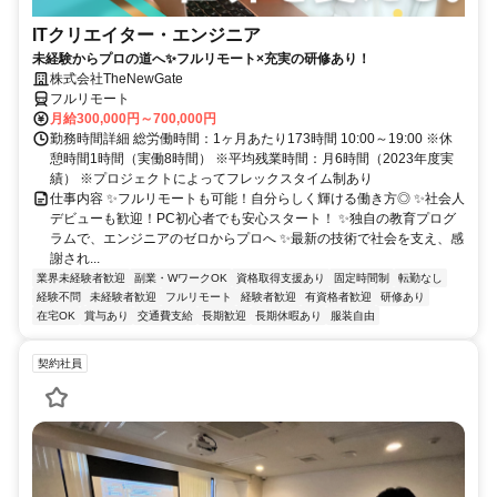
ITクリエイター・エンジニア
未経験からプロの道へ✨フルリモート×充実の研修あり！
株式会社TheNewGate
フルリモート
月給300,000円～700,000円
勤務時間詳細 総労働時間：1ヶ月あたり173時間 10:00～19:00 ※休
憩時間1時間（実働8時間） ※平均残業時間：月6時間（2023年度実
績） ※プロジェクトによってフレックスタイム制あり
仕事内容 ✨フルリモートも可能！自分らしく輝ける働き方◎ ✨社会人
デビューも歓迎！PC初心者でも安心スタート！ ✨独自の教育プログ
ラムで、エンジニアのゼロからプロへ ✨最新の技術で社会を支え、感
謝され...
業界未経験者歓迎
副業・WワークOK
資格取得支援あり
固定時間制
転勤なし
経験不問
未経験者歓迎
フルリモート
経験者歓迎
有資格者歓迎
研修あり
在宅OK
賞与あり
交通費支給
長期歓迎
長期休暇あり
服装自由
契約社員