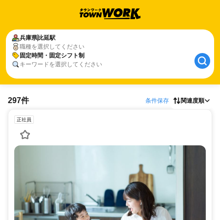
兵庫県
比延駅
職種を選択してください
固定時間・固定シフト制
キーワードを選択してください
297件
条件保存
関連度順
正社員