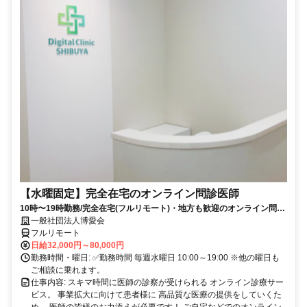
【水曜固定】完全在宅のオンライン問診医師
10時〜19時勤務/完全在宅(フルリモート)・地方も歓迎のオンライン問診
業務
一般社団法人博愛会
フルリモート
日給32,000円～80,000円
勤務時間・曜日: ✅勤務時間 毎週水曜日 10:00～19:00 ※他の曜日も
ご相談に乗れます。
仕事内容: スキマ時間に医師の診察が受けられる オンライン診療サー
ビス。 事業拡大に向けて患者様に 高品質な医療の提供をしていくた
め、 医師の皆様のお力添えが必要です！ ご自宅などでのオンライン