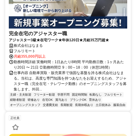
完全在宅のアジャスター職
アジャスター3級★在宅ワーク★年休120日★月給35万円超★
株式会社はなまる
フルリモート
月給355,000円以上
勤務時間詳細 実働時間：1日あたり8時間 平均勤務日数：1ヶ月あた
り20日 〜 21日 ⏰勤務時間⏰ 9：00～18：00（休憩1時間）
仕事内容 自動車買取・販売業界で強固な基盤を誇る株式会社はなま
る。当社は、高度な専門知識を持つあなたをお迎えするため、アジャ
スター職（完全在宅・テレワーク勤務）のオープニングスタッフを募
集します。外回...
主婦・主夫歓迎
フリーター歓迎
学歴不問
固定時間制
転勤なし
フルリモート
経験者歓迎
研修あり
在宅OK
賞与あり
ブランクOK
育休あり
オープニングスタッフ
交通費支給
長期歓迎
長期休暇あり
土日祝休み
服装自由
正社員