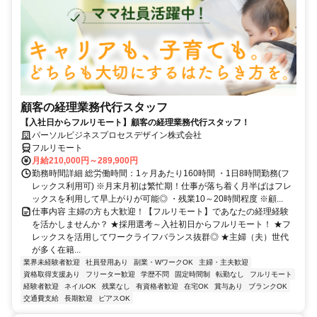
顧客の経理業務代行スタッフ
【入社日からフルリモート】顧客の経理業務代行スタッフ！
パーソルビジネスプロセスデザイン株式会社
フルリモート
月給210,000円～289,900円
勤務時間詳細 総労働時間：1ヶ月あたり160時間 ・1日8時間勤務(フ
レックス利用可) ※月末月初は繁忙期！仕事が落ち着く月半ばはフレ
ックスを利用して早上がりが可能◎ ・残業10～20時間程度 ※顧...
仕事内容 主婦の方も大歓迎！【フルリモート】であなたの経理経験
を活かしませんか？ ★採用選考～入社初日からフルリモート！ ★フ
レックスを活用してワークライフバランス抜群◎ ★主婦（夫）世代
が多く在籍...
業界未経験者歓迎
社員登用あり
副業・WワークOK
主婦・主夫歓迎
資格取得支援あり
フリーター歓迎
学歴不問
固定時間制
転勤なし
フルリモート
経験者歓迎
ネイルOK
残業なし
有資格者歓迎
在宅OK
賞与あり
ブランクOK
交通費支給
長期歓迎
ピアスOK