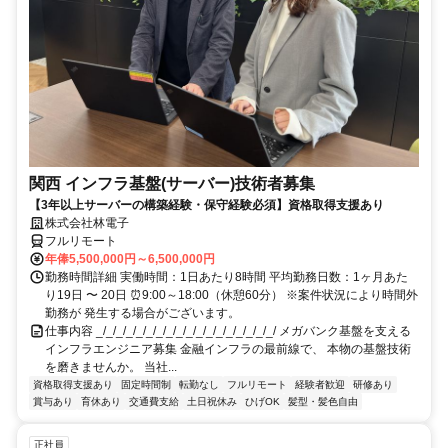
関西 インフラ基盤(サーバー)技術者募集
【3年以上サーバーの構築経験・保守経験必須】資格取得支援あり
株式会社林電子
フルリモート
年俸5,500,000円～6,500,000円
勤務時間詳細 実働時間：1日あたり8時間 平均勤務日数：1ヶ月あた
り19日 〜 20日 ⏰9:00～18:00（休憩60分） ※案件状況により時間外
勤務が 発生する場合がございます。
仕事内容 _/_/_/_/_/_/_/_/_/_/_/_/_/_/_/_/_/_/ メガバンク基盤を支える
インフラエンジニア募集 金融インフラの最前線で、 本物の基盤技術
を磨きませんか。 当社...
資格取得支援あり
固定時間制
転勤なし
フルリモート
経験者歓迎
研修あり
賞与あり
育休あり
交通費支給
土日祝休み
ひげOK
髪型・髪色自由
正社員