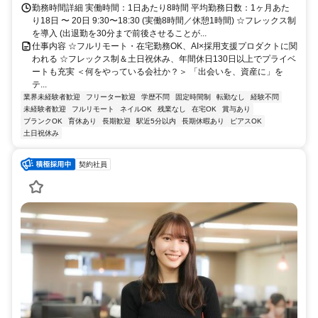
勤務時間詳細 実働時間：1日あたり8時間 平均勤務日数：1ヶ月あた
り18日 〜 20日 9:30〜18:30 (実働8時間／休憩1時間) ☆フレックス制
を導入 (出退勤を30分まで前後させることが...
仕事内容 ☆フルリモート・在宅勤務OK、AI×採用支援プロダクトに関
われる ☆フレックス制＆土日祝休み、年間休日130日以上でプライベ
ートも充実 ＜何をやっている会社か？＞ 「出会いを、資産に」を
テ...
業界未経験者歓迎
フリーター歓迎
学歴不問
固定時間制
転勤なし
経験不問
未経験者歓迎
フルリモート
ネイルOK
残業なし
在宅OK
賞与あり
ブランクOK
育休あり
長期歓迎
駅近5分以内
長期休暇あり
ピアスOK
土日祝休み
契約社員