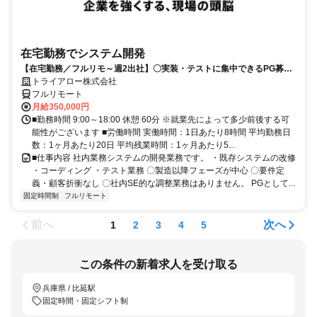
在宅勤務でシステム開発
【在宅勤務／フルリモ～週2出社】〇実装・テストに集中できるPG募集
〇業務用端末貸与あり
トライアロー株式会社
フルリモート
月給350,000円
■勤務時間 9:00～18:00 休憩 60分 ※就業先によって多少前後する可
能性がございます ■労働時間 実働時間：1日あたり8時間 平均勤務日
数：1ヶ月あたり20日 平均残業時間：1ヶ月あたり5...
■仕事内容 社内業務システムの開発業務です。 ・既存システムの改修
・コーディング ・テスト業務 〇製造以降フェーズが中心 〇要件定
義・顧客折衝なし 〇社内SE的な調整業務はありません。 PGとして...
固定時間制
フルリモート
前へ
次へ
1
2
3
4
5
この条件の新着求人を受け取る
兵庫県 / 比延駅
固定時間・固定シフト制