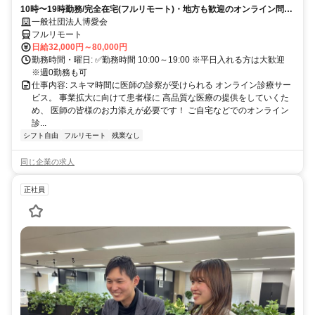
10時〜19時勤務/完全在宅(フルリモート)・地方も歓迎のオンライン問診
業務
一般社団法人博愛会
フルリモート
日給32,000円～80,000円
勤務時間・曜日: ✅勤務時間 10:00～19:00 ※平日入れる方は大歓迎
※週0勤務も可
仕事内容: スキマ時間に医師の診察が受けられる オンライン診療サー
ビス。 事業拡大に向けて患者様に 高品質な医療の提供をしていくた
め、 医師の皆様のお力添えが必要です！ ご自宅などでのオンライン
診...
シフト自由
フルリモート
残業なし
同じ企業の求人
正社員