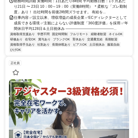
勤務時間詳細 実働時間：1日あたり8時間 平均勤務日数：1ヶ月あた
り21日 〜 23日 10：00～19：00（実働8時間） ＊柔軟な「ズレ勤制
度」あり！ 出社時間を前後2時間ズラせます。 有給を...
仕事内容 ✅設立以来、増収増益の成長企業 ✅ECディレクターとして
成長できる環境 ✅主観によらない評価制度「360度評価」を採用 ✅年
間休日平均128日＆土日祝休み ―――――――――――――...
資格取得支援あり
学歴不問
固定時間制
フルリモート
経験者歓迎
ネイルOK
研修あり
在宅OK
賞与あり
ブランクOK
育休あり
交通費支給
長期歓迎
資格取得手当あり
社割あり
長期休暇あり
ピアスOK
土日祝休み
服装自由
ひげOK
正社員