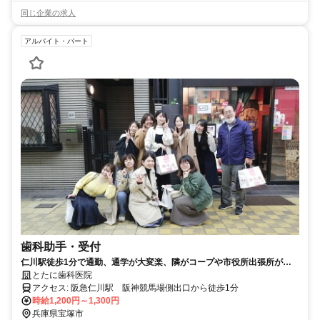
同じ企業の求人
アルバイト・パート
歯科助手・受付
仁川駅徒歩1分で通勤、通学が大変楽、隣がコープや市役所出張所があ
り、便利な場所。学生さんから主婦まで幅広い方が勤務しています。
とたに歯科医院
アクセス: 阪急仁川駅 阪神競馬場側出口から徒歩1分
時給1,200円～1,300円
兵庫県宝塚市