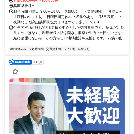
備 ・車通勤可 ・バイク通勤可 ・自転車通勤可 通勤方法については、
月給250,000円～400,000円
面接時にお気軽にご相談ください。
兵庫県伊丹市
勤務時間・曜日: 9:00～18:00（休憩60分） ・実働8時間 ・月曜日～
土曜日のシフト制 ・日曜日固定休み ・希望休あり（月3日程度） ・
夜勤なし 残業は訪問状況によりますが、多い日でも3...
仕事内容: 精神科の利用者様を中心とした訪問看護です。 病気だけを
見るのではなく、利用者様の話を聞き、服薬や生活上の困りごとを一
緒に整理しながら、その方らしい地域生活を支援します。 点滴・吸
引・...
即日勤務OK
固定時間制
交通費支給
シフト制
昇給あり
正社員