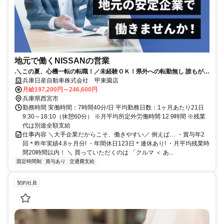
地元で働くNISSANの営業
.＼この夏、心機一転の転職！／未経験ＯＫ！県外への転勤無し 誰もが知
る安心な会社！賞与4.8か月分（昨年実績）｜年間休日123日
兵庫日産自動車株式会社 甲東園店
月給197,200円～246,600円
兵庫県西宮市
勤務時間 実働時間：7時間40分/日 平均勤務日数：1ヶ月あたり21日
9:30～18:10（休憩60分） ※月平均所定外労働時間 12.9時間 ※残業
代は別途全額支給
仕事内容 ＼大手企業だからこそ、働きやすい／ 例えば… ・賞与年2
回＊昨年実績4.8ヶ月分! ・年間休日123日＊連休あり! ・月平均残業時
間20時間以内！ ＼ 買っていただくのは 「クルマ ＜ あ...
固定時間制
賞与あり
交通費支給
契約社員