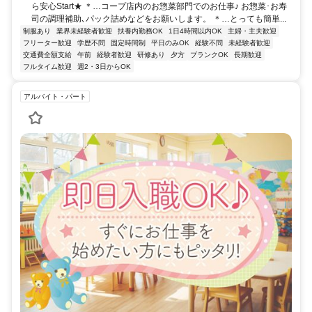
ら安心Start★ ＊…コープ店内のお惣菜部門でのお仕事♪ お惣菜･お寿
司の調理補助､パック詰めなどをお願いします。 ＊…とっても簡単...
制服あり
業界未経験者歓迎
扶養内勤務OK
1日4時間以内OK
主婦・主夫歓迎
フリーター歓迎
学歴不問
固定時間制
平日のみOK
経験不問
未経験者歓迎
交通費全額支給
午前
経験者歓迎
研修あり
夕方
ブランクOK
長期歓迎
フルタイム歓迎
週2・3日からOK
アルバイト・パート