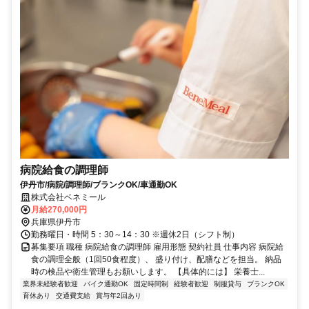
病院給食の調理師
伊丹市/病院/調理師/ブランクOK/車通勤OK
株式会社ベネミール
月給270,000円
兵庫県伊丹市
勤務曜日・時間 5：30～14：30 ※週休2日（シフト制）
募集要項 職種 病院給食の調理師 雇用形態 契約社員 仕事内容 病院給
食の調理全般（1回50食程度）、 盛り付け、配膳などを担当。 納品
時の検品や衛生管理もお願いします。 【具体的には】 栄養士...
業界未経験者歓迎
バイク通勤OK
固定時間制
経験者歓迎
制服貸与
ブランクOK
育休あり
交通費支給
賞与年2回あり