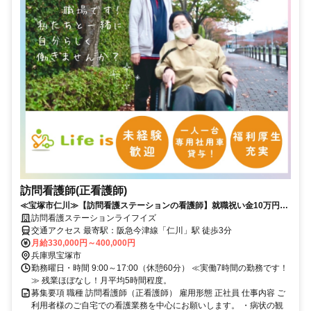
訪問看護師(正看護師)
≪宝塚市仁川≫【訪問看護ステーションの看護師】就職祝い金10万円
♪20～40代活躍！要正看護師資格！
訪問看護ステーションライフイズ
交通アクセス 最寄駅：阪急今津線「仁川」駅 徒歩3分
月給330,000円～400,000円
兵庫県宝塚市
勤務曜日・時間 9:00～17:00（休憩60分） ≪実働7時間の勤務です！
≫ 残業ほぼなし！月平均5時間程度。
募集要項 職種 訪問看護師（正看護師） 雇用形態 正社員 仕事内容 ご
利用者様のご自宅での看護業務を中心にお願いします。 ・病状の観