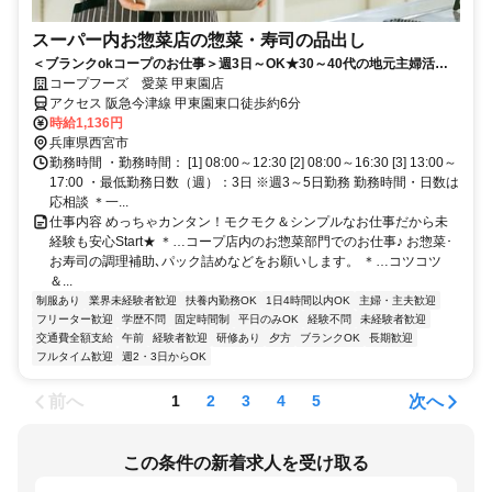
スーパー内お惣菜店の惣菜・寿司の品出し
＜ブランクokコープのお仕事＞週3日～OK★30～40代の地元主婦活躍
中！短時間＆単純作業で復帰に◎仕事後はお買い物も◎
コープフーズ 愛菜 甲東園店
アクセス 阪急今津線 甲東園東口徒歩約6分
時給1,136円
兵庫県西宮市
勤務時間 ・勤務時間： [1] 08:00～12:30 [2] 08:00～16:30 [3] 13:00～
17:00 ・最低勤務日数（週）：3日 ※週3～5日勤務 勤務時間・日数は
応相談 ＊一...
仕事内容 めっちゃカンタン！モクモク＆シンプルなお仕事だから未
経験も安心Start★ ＊…コープ店内のお惣菜部門でのお仕事♪ お惣菜･
お寿司の調理補助､パック詰めなどをお願いします。 ＊…コツコツ
＆...
制服あり
業界未経験者歓迎
扶養内勤務OK
1日4時間以内OK
主婦・主夫歓迎
フリーター歓迎
学歴不問
固定時間制
平日のみOK
経験不問
未経験者歓迎
交通費全額支給
午前
経験者歓迎
研修あり
夕方
ブランクOK
長期歓迎
フルタイム歓迎
週2・3日からOK
前へ
次へ
1
2
3
4
5
この条件の新着求人を受け取る