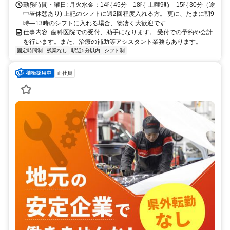
勤務時間・曜日: 月火水金：14時45分―18時 土曜9時―15時30分（途
中昼休憩あり) 上記のシフトに週2回程度入れる方。 更に、たまに朝9
時―13時のシフトに入れる場合、物凄く大歓迎です...
仕事内容: 歯科医院での受付、助手になります。 受付での予約や会計
を行います。また、治療の補助等アシスタント業務もあります。
固定時間制
残業なし
駅近5分以内
シフト制
正社員