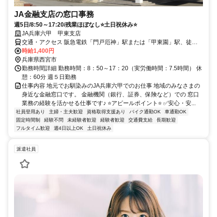
JA金融支店の窓口事務
週5日/8:50～17:20/残業ほぼなし⭐土日祝休み⭐
JA兵庫六甲 甲東支店
交通・アクセス 阪急電鉄「門戸厄神」駅または「甲東園」駅、徒歩
約6分
時給1,400円
兵庫県西宮市
勤務時間詳細 勤務時間：8：50～17：20（実労働時間：7.5時間） 休
憩：60分 週５日勤務
仕事内容 地元でお馴染みのJA兵庫六甲でのお仕事 地域のみなさまの
身近な金融窓口です。 金融機関（銀行、証券、保険など）での 窓口
業務の経験を活かせる仕事です♪ ⭐アピールポイント⭐ ✅安心・安...
社員登用あり
主婦・主夫歓迎
資格取得支援あり
バイク通勤OK
車通勤OK
固定時間制
経験不問
未経験者歓迎
経験者歓迎
交通費支給
長期歓迎
フルタイム歓迎
週4日以上OK
土日祝休み
派遣社員