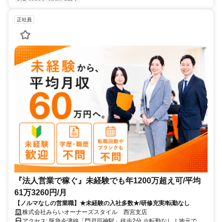
正社員
『法人営業で稼ぐ』未経験でも年1200万超え可/平均
61万3260円/月
【ノルマなしの営業職】★未経験の入社多数★/研修充実/転勤なし
株式会社みらいオーナーズスタイル 西宮支店
アクセス: 阪急今津線「門戸厄神駅」徒歩2分 ※転勤なし！地元で稼