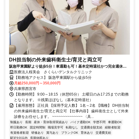
DH担当制の外来歯科衛生士/育児と両立可
阪急甲東園駅より徒歩5分！車通勤も可！基本定時退社かつ完全週休二
日制で勤務可能です！
医療法人桜美会 さくらいデンタルクリニック
【勤務地アクセス】 阪急甲東園駅から徒歩5分
月給250,000円～350,000円
兵庫県西宮市
【勤務時間】 9:00～18:15（休憩65分） 土曜日のみ17:25までの勤務
となります。 ※残業ほぼなし（基本定時退社）
【雇用形態】 正社員 【採用予定人数】 1名～2名 【職種】 DH担当制
の外来歯科衛生士/育児と両立可 【仕事内容】 歯科衛生士として外来
診療をお任せします。 ~~~~~~~~~~~~~~ 〈具...
制服あり
長期
産休・育休取得実績あり
バイク通勤OK
学歴不問
車通勤OK
即日勤務OK
固定時間制
職場見学可
転勤なし
交通費全額支給
経験者歓迎
有資格者歓迎
研修あり
賞与あり
ブランクOK
育休あり
交通費支給
駅近5分以内
長期休暇あり