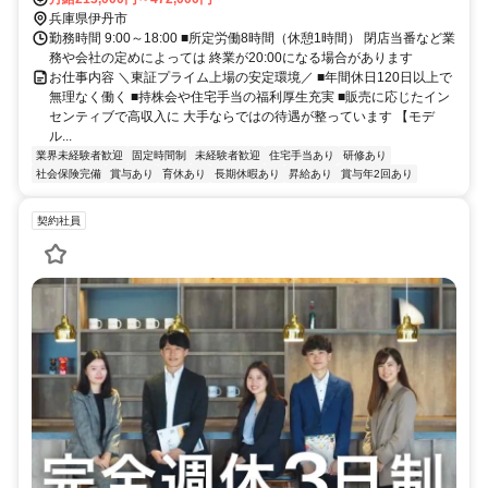
兵庫県伊丹市
勤務時間 9:00～18:00 ■所定労働8時間（休憩1時間） 閉店当番など業
務や会社の定めによっては 終業が20:00になる場合があります
お仕事内容 ＼東証プライム上場の安定環境／ ■年間休日120日以上で
無理なく働く ■持株会や住宅手当の福利厚生充実 ■販売に応じたイン
センティブで高収入に 大手ならではの待遇が整っています 【モデ
ル...
業界未経験者歓迎
固定時間制
未経験者歓迎
住宅手当あり
研修あり
社会保険完備
賞与あり
育休あり
長期休暇あり
昇給あり
賞与年2回あり
契約社員