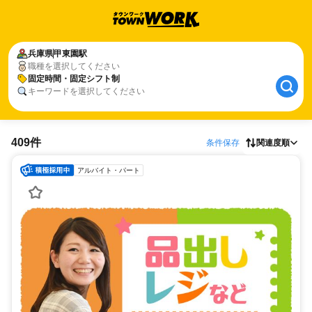
兵庫県
甲東園駅
職種を選択してください
固定時間・固定シフト制
キーワードを選択してください
409件
条件保存
関連度順
アルバイト・パート