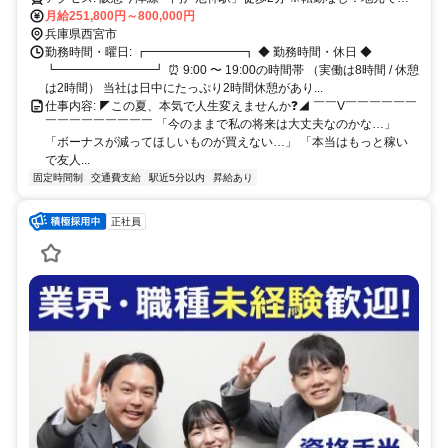
げます！
月給251,800円～800,000円
兵庫県西宮市
勤務時間・曜日: ┏━━━━━━━━┓ ◆ 勤務時間・休日 ◆
┗━━━━━━━━┛ ⏰ 9:00 〜 19:00の時間帯 （実働は8時間 / 休憩
は2時間） 当社は日中にたっぷり2時間休憩があり...
仕事内容: ◤この夏、本気で人生変えませんか❓◢ ￣￣V￣￣￣￣￣￣
￣￣￣￣￣￣￣￣￣ 「今のままで私の将来は大丈夫なのかな…」
「ボーナスが減ってほしいものが買えない…」 「本当はもっと稼い
で友人...
固定時間制
交通費支給
駅近5分以内
昇給あり
正社員