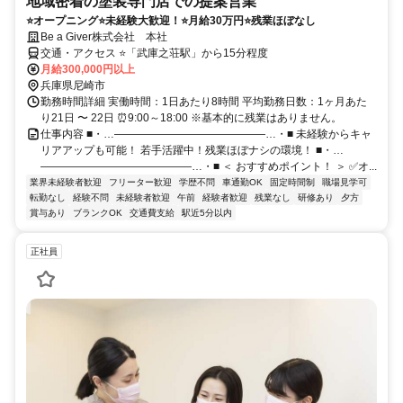
地域密着の塗装専門店での提案営業
⭐オープニング⭐未経験大歓迎！⭐月給30万円⭐残業ほぼなし
Be a Giver株式会社 本社
交通・アクセス ⭐「武庫之荘駅」から15分程度
月給300,000円以上
兵庫県尼崎市
勤務時間詳細 実働時間：1日あたり8時間 平均勤務日数：1ヶ月あた
り21日 〜 22日 ⏰9:00～18:00 ※基本的に残業はありません。
仕事内容 ■・…――――――――――――――…・■ 未経験からキャ
リアアップも可能！ 若手活躍中！残業ほぼナシの環境！ ■・…
――――――――――――――…・■ ＜ おすすめポイント！ ＞ ✅オ...
業界未経験者歓迎
フリーター歓迎
学歴不問
車通勤OK
固定時間制
職場見学可
転勤なし
経験不問
未経験者歓迎
午前
経験者歓迎
残業なし
研修あり
夕方
賞与あり
ブランクOK
交通費支給
駅近5分以内
正社員