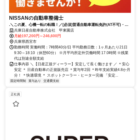
NISSANの自動車整備士
.＼この夏、心機一転の転職！／[必須]普通自動車運転免許(AT不可)・自
動車整備士国家2級以上｜賞与4.8か月分（昨年実績）｜年間休日123日
兵庫日産自動車株式会社 甲東園店
月給197,200円～246,600円
兵庫県西宮市
勤務時間 実働時間：7時間40分/日 平均勤務日数：1ヶ月あたり21日
9:30～18:10（休憩60分） ※月平均所定外労働時間 17.0時間 ※残業
代は別途全額支給
仕事内容 ＼【日産正規ディーラー】安定して長く働けます ／ ＊安心
安定 ＊ 日産自動車の正規販売店 ＊賞与年2回 ＊昨年支給実績4.8か月
分！ ＊快適環境 ＊ スポットクーラー・ヒーター完備 「安定...
固定時間制
賞与あり
交通費支給
正社員