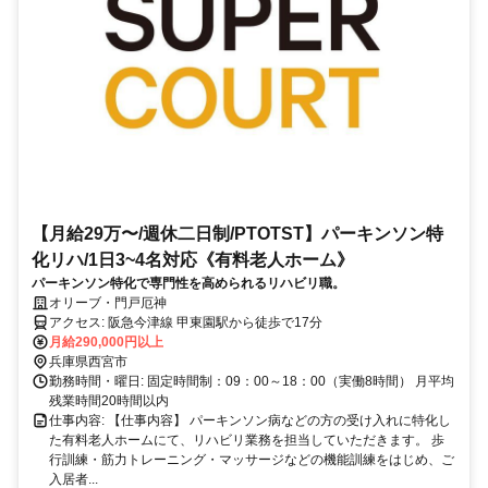
【月給29万〜/週休二日制/PTOTST】パーキンソン特
化リハ/1日3~4名対応《有料老人ホーム》
パーキンソン特化で専門性を高められるリハビリ職。
オリーブ・門戸厄神
アクセス: 阪急今津線 甲東園駅から徒歩で17分
月給290,000円以上
兵庫県西宮市
勤務時間・曜日: 固定時間制：09：00～18：00（実働8時間） 月平均
残業時間20時間以内
仕事内容: 【仕事内容】 パーキンソン病などの方の受け入れに特化し
た有料老人ホームにて、リハビリ業務を担当していただきます。 歩
行訓練・筋力トレーニング・マッサージなどの機能訓練をはじめ、ご
入居者...