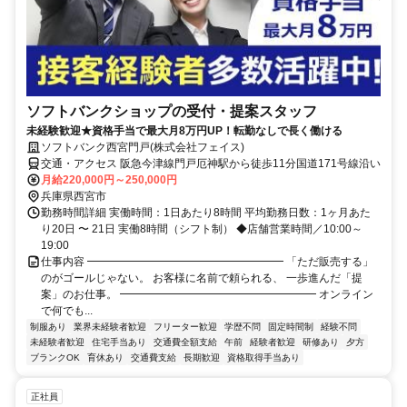
ソフトバンクショップの受付・提案スタッフ
未経験歓迎★資格手当で最大月8万円UP！転勤なしで長く働ける
ソフトバンク西宮門戸(株式会社フェイス)
交通・アクセス 阪急今津線門戸厄神駅から徒歩11分国道171号線沿い
月給220,000円～250,000円
兵庫県西宮市
勤務時間詳細 実働時間：1日あたり8時間 平均勤務日数：1ヶ月あた
り20日 〜 21日 実働8時間（シフト制） ◆店舗営業時間／10:00～
19:00
仕事内容 ━━━━━━━━━━━━━━━━━━ 「ただ販売する」
のがゴールじゃない。 お客様に名前で頼られる、 一歩進んだ「提
案」のお仕事。 ━━━━━━━━━━━━━━━━━━ オンライン
で何でも...
制服あり
業界未経験者歓迎
フリーター歓迎
学歴不問
固定時間制
経験不問
未経験者歓迎
住宅手当あり
交通費全額支給
午前
経験者歓迎
研修あり
夕方
ブランクOK
育休あり
交通費支給
長期歓迎
資格取得手当あり
正社員