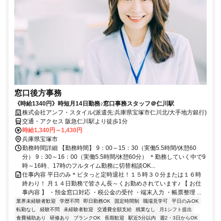
窓口後方事務
《時給1340円》時短月14日勤務♪窓口事務スタッフ＠仁川駅
株式会社アンフ・スタイル(派遣先:兵庫県宝塚市仁川北/大手地方銀行)
交通・アクセス 阪急仁川駅より徒歩1分
時給1,340円～1,430円
兵庫県宝塚市
勤務時間詳細 【勤務時間】 9：00～15：30（実働5.5時間/休憩60
分） 9：30～16：00（実働5.5時間/休憩60分） ＊勤務していく中で9
時～16時、17時のフルタイム勤務に切替相談OK...
仕事内容 平日のみ＊ピタっと定時退社！１５時３０分または１６時
終わり！ 月１４日勤務で皆さん長～くお勤めされています♪ 【 お仕
事内容 】 ・預金窓口対応 ・税公金の受付 ・端末入力 ・帳票整理 ...
業界未経験者歓迎
学歴不問
即日勤務OK
固定時間制
職場見学可
平日のみOK
転勤なし
経験不問
未経験者歓迎
交通費全額支給
残業なし
月1シフト提出
食費補助あり
研修あり
ブランクOK
長期歓迎
駅近5分以内
週2・3日からOK