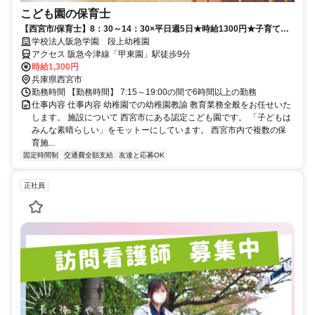
こども園の保育士
【西宮市/保育士】8：30～14：30×平日週5日★時給1300円★子育て理
解あり★お子さんがいない時間でしっかり稼ぎたい方にオススメです♪
学校法人阪急学園 段上幼稚園
アクセス 阪急今津線「甲東園」駅徒歩9分
時給1,300円
兵庫県西宮市
勤務時間 【勤務時間】 7:15～19:00の間で6時間以上の勤務
仕事内容 仕事内容 幼稚園での幼稚園教諭 教育業務全般をお任せいた
します。 施設について 西宮市にある認定こども園です。 「子どもは
みんな素晴らしい」をモットーにしています。 西宮市内で複数の保
育施...
固定時間制
交通費全額支給
友達と応募OK
正社員