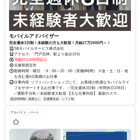
モバイルアドバイザー
完全週休3日制！未経験の方も大歓迎！月給27万2000円～！
SBモバイルサービス株式会社
アクセス: 「門戸厄神」駅より徒歩10分
月給272,000円以上
兵庫県西宮市
勤務時間・曜日: ・9：00～20：00（実働8時間） ※金・土・日・祝
を含む週4日勤務のお仕事
仕事内容: ソフトバンクショップにて、 お客様の快適なモバイルライ
フをサポートするお仕事です。 ✅完全週休3日制（年間休日156日）
✅通勤手当有 ✅未経験者大歓迎 【主な仕事内容】 最新のスマ...
固定時間制
残業なし
交通費支給
シフト制
アルバイト・パート