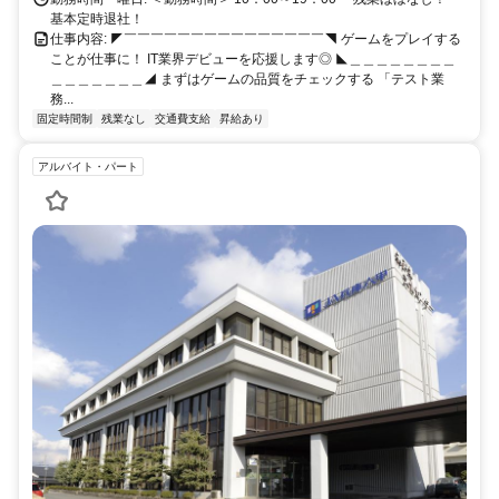
基本定時退社！
仕事内容: ◤￣￣￣￣￣￣￣￣￣￣￣￣￣￣￣◥ ゲームをプレイする
ことが仕事に！ IT業界デビューを応援します◎ ◣＿＿＿＿＿＿＿＿
＿＿＿＿＿＿＿◢ まずはゲームの品質をチェックする 「テスト業
務...
固定時間制
残業なし
交通費支給
昇給あり
アルバイト・パート