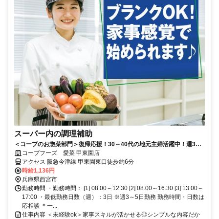
スーパー内の調理補助
＜コープのお惣菜部門＞復帰応援！30～40代の地元主婦活躍中！週3日
～短時間OKで子育て両立♪特売品情報もイチ早くGET☆
コープフーズ 愛菜 甲東園店
アクセス 阪急今津線 甲東園東口徒歩約6分
時給1,136円
兵庫県西宮市
勤務時間 ・勤務時間： [1] 08:00～12:30 [2] 08:00～16:30 [3] 13:00～
17:00 ・最低勤務日数（週）：3日 ※週3～5日勤務 勤務時間・日数は
応相談 ＊一...
仕事内容 ＜未経験ok＞家事スキルが活かせる◎シンプルな内容だか