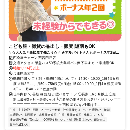
こども服・雑貨の品出し・販売|短期もOK
＼☆大人気＊西松屋で働こう☆／ ★アルバイトさんもボーナス年2回！
★時間固定だから私生活と両立OK
西松屋チェーン 西宮門戸店
交通アクセス 阪急バス50系統大島町バス停下車すぐ ＊車通勤OK ＊
バイク通勤OK ＊自転車通勤OK
時給1,116円以上
兵庫県西宮市
勤務時間 シフト制 ＜勤務時間について＞ 14:30～19:00_1日4.5ｈ程
度 ※週3日～、月50～75h程度の勤務 15:00～19:00_1日4ｈ程度 ※週
3日～、月40～70h程度の勤...
仕事内容 ＼ 長期 or 短期 が選べます！ ／ ◯長期…6ヶ月以上 ◯短
期…最短3ヶ月～最長6ヶ月 └ご希望の働き方をお選びください♪ ￣￣
￣￣￣￣￣￣￣￣￣￣￣￣￣ ⭐️ 西松屋でのお仕事は主...
主婦・主夫歓迎
長期
フリーター歓迎
社会保険あり
バイク通勤OK
短期
車通勤OK
期間限定
未経験者歓迎
午前
経験者歓迎
残業なし
夕方
社会保険完備
育休あり
交通費支給
シフト制
週4日以上OK
服装自由
賞与年2回あり