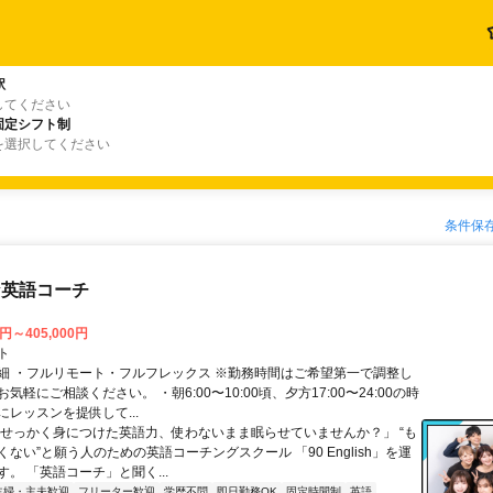
駅
してください
固定シフト制
を選択してください
条件保
な英語コーチ
0円～405,000円
ト
細 ・フルリモート・フルフレックス ※勤務時間はご希望第一で調整し
気軽にご相談ください。 ・朝6:00〜10:00頃、夕方17:00〜24:00の時
レッスンを提供して...
「せっかく身につけた英語力、使わないまま眠らせていませんか？」 “も
ない”と願う人のための英語コーチングスクール 「90 English」を運
。 「英語コーチ」と聞く...
主婦・主夫歓迎
フリーター歓迎
学歴不問
即日勤務OK
固定時間制
英語