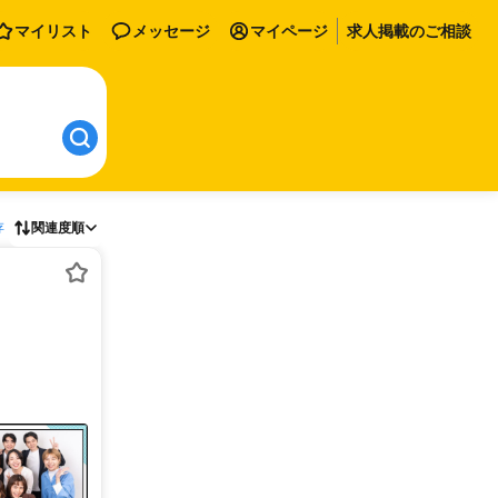
マイリスト
メッセージ
マイページ
求人掲載のご相談
存
関連度順