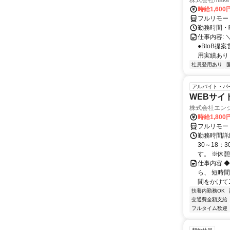
株式会社make 
時給1,60
フルリモー
勤務時間・曜
仕事内容: 
●BtoB
用実績あり ◇
社員登用あり
アルバイト・パ
WEBサイ
株式会社エン
時給1,800
フルリモー
勤務時間詳細
30～18：
す。 ※休憩は
仕事内容 
ら、 短時
間をかけて1
扶養内勤務OK
交通費全額支給
フルタイム歓迎