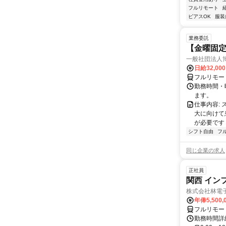
フルリモート
ピアスOK
服装
業務委託
【金曜固
一般社団法人
日給32,00
フルリモー
勤務時間・曜
ます。
仕事内容:
大に向けて
が必要です！
シフト自由
フ
同じ企業の求人
正社員
関西 イン
株式会社林電
年俸5,500,
フルリモー
勤務時間詳細