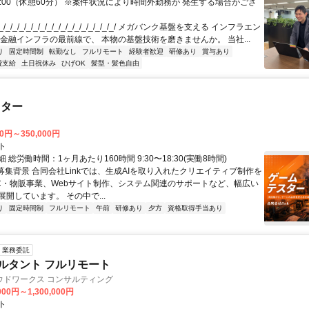
18:00（休憩60分） ※案件状況により時間外勤務が 発生する場合がござ
/_/_/_/_/_/_/_/_/_/_/_/_/_/_/_/_/ メガバンク基盤を支える インフラエン
 金融インフラの最前線で、 本物の基盤技術を磨きませんか。 当社...
り
固定時間制
転勤なし
フルリモート
経験者歓迎
研修あり
賞与あり
費支給
土日祝休み
ひげOK
髪型・髪色自由
スター
00円～350,000円
ト
 総労働時間：1ヶ月あたり160時間 9:30〜18:30(実働8時間)
●募集背景 合同会社Linkでは、生成AIを取り入れたクリエイティブ制作を
C・物販事業、Webサイト制作、システム関連のサポートなど、幅広い
開しています。 その中で...
り
固定時間制
フルリモート
午前
研修あり
夕方
資格取得手当あり
業務委託
ルタント フルリモート
ウドワークス コンサルティング
000円～1,300,000円
ト