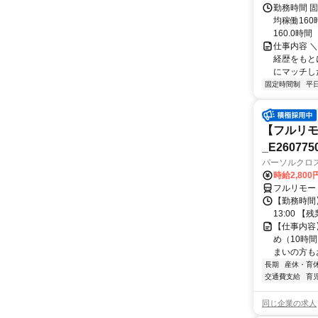
勤務時間 固
均稼働16
160.0時間
仕事内容 
経歴をもと
にマッチし
固定時間制
平
【フルリモ
_E260775
パーソルクロ
時給2,800
フルリモー
【勤務時間】
13:00 
【仕事内容
め（10時
まいの方もお
長期
産休・育
交通費支給
育
同じ企業の求人