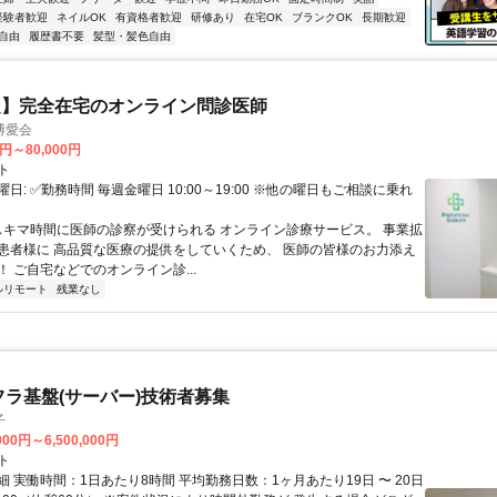
経験者歓迎
ネイルOK
有資格者歓迎
研修あり
在宅OK
ブランクOK
長期歓迎
自由
履歴書不要
髪型・髪色自由
定】完全在宅のオンライン問診医師
博愛会
0円～80,000円
ト
日: ✅勤務時間 毎週金曜日 10:00～19:00 ※他の曜日もご相談に乗れ
 スキマ時間に医師の診察が受けられる オンライン診療サービス。 事業拡
患者様に 高品質な医療の提供をしていくため、 医師の皆様のお力添え
 ご自宅などでのオンライン診...
ルリモート
残業なし
フラ基盤(サーバー)技術者募集
子
000円～6,500,000円
ト
 実働時間：1日あたり8時間 平均勤務日数：1ヶ月あたり19日 〜 20日