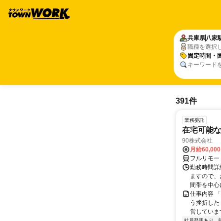
兵庫県
八家
職種を選択
固定時間・
キーワード
391件
業務委託
在宅可能
90株式会社
月給60,00
フルリモー
勤務時間詳
ますので、お
間帯を中心に
仕事内容 
う挫折したく
営しています
社員登用あり