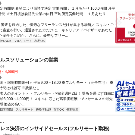
ト
定時間制 希望により面談で決定 実働時間： １月あたり 160.0時間 月平
0時間 ※土日祝は委託先企業の休日 平均所定労働時間： １月あたり
＼ 審査を通過した、優秀なフリーランスだけが集まる場所／ スキル・ご
に審査を行い、通過された方だけに、 キャリアアドバイザーがあなた
た案件をご紹介。 さらに、優秀なフリー...
日のみOK
フルリモート
在宅OK
ールスソリューションの営業
ge
円～4,000円
ト
 ＜稼働時間帯例＞ 平日9:00～18:00 ※フルリモート（完全在宅） ※
時間は相談可 ※残業なし
＜求人のポイント＞ ・フルリモート×完全週休2日！ 場所を選ばず自由に
給3,000～4,000円！ スキルに応じた高単価報酬 ・AI×セールスの最先
場価値の高い...
固定時間制
フルリモート
経験者歓迎
在宅OK
長期歓迎
ート
レス決済のインサイドセールス(フルリモート勤務)