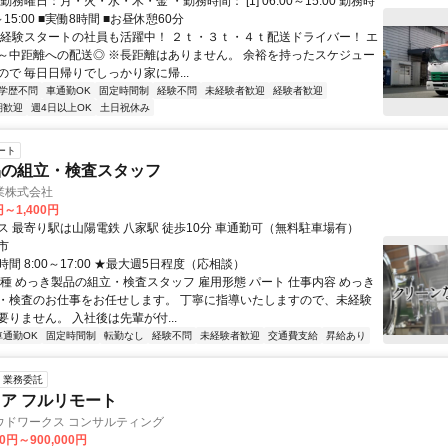
勤務曜日：月・火・水・木・金 ・勤務時間： [1] 06:00～15:00 勤務時
～15:00 ■実働8時間 ■お昼休憩60分
未経験スタートの社員も活躍中！ ２ｔ・３ｔ・４ｔ配送ドライバー！ エ
～中距離への配送◎ ※長距離はありません。 余裕を持ったスケジュー
で 毎日日帰りでしっかり家に帰...
学歴不問
車通勤OK
固定時間制
経験不問
未経験者歓迎
経験者歓迎
期歓迎
週4日以上OK
土日祝休み
ート
品の組立・検査スタッフ
業株式会社
円～1,400円
ス 最寄り駅は山陽電鉄 八家駅 徒歩10分 車通勤可（無料駐車場有）
市
間 8:00～17:00 ★最大週5日程度（応相談）
職種 めっき製品の組立・検査スタッフ 雇用形態 パート 仕事内容 めっき
・検査のお仕事をお任せします。 丁寧に指導いたしますので、未経験
りません。 入社後は先輩が付...
車通勤OK
固定時間制
転勤なし
経験不問
未経験者歓迎
交通費支給
昇給あり
業務委託
ニア フルリモート
ウドワークス コンサルティング
00円～900,000円