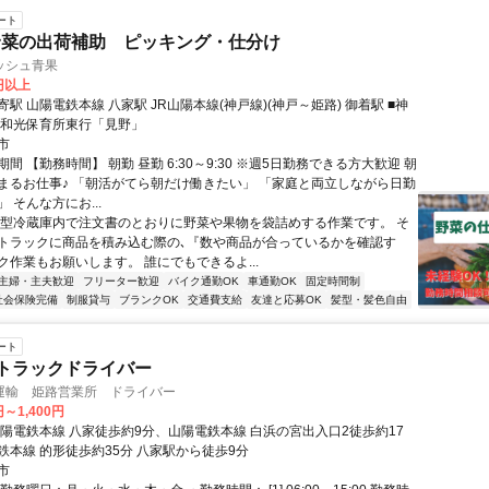
ート
野菜の出荷補助 ピッキング・仕分け
ッシュ青果
0円以上
駅 山陽電鉄本線 八家駅 JR山陽本線(神戸線)(神戸～姫路) 御着駅 ■神
郷和光保育所東行「見野」
市
間 【勤務時間】 朝勤 昼勤 6:30～9:30 ※週5日勤務できる方大歓迎 朝
まるお仕事♪ 「朝活がてら朝だけ働きたい」 「家庭と両立しながら日勤
 そんな方にお...
大型冷蔵庫内で注文書のとおりに野菜や果物を袋詰めする作業です。 そ
トラックに商品を積み込む際の､『数や商品が合っているかを確認す
ク作業もお願いします。 誰にでもできるよ...
主婦・主夫歓迎
フリーター歓迎
バイク通勤OK
車通勤OK
固定時間制
社会保険完備
制服貸与
ブランクOK
交通費支給
友達と応募OK
髪型・髪色自由
ート
4tトラックドライバー
運輸 姫路営業所 ドライバー
円～1,400円
山陽電鉄本線 八家徒歩約9分、山陽電鉄本線 白浜の宮出入口2徒歩約17
鉄本線 的形徒歩約35分 八家駅から徒歩9分
市