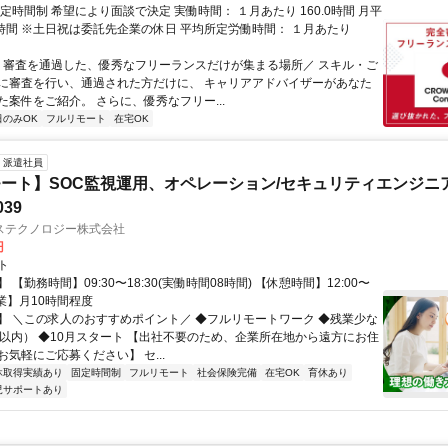
定時間制 希望により面談で決定 実働時間： １月あたり 160.0時間 月平
0時間 ※土日祝は委託先企業の休日 平均所定労働時間： １月あたり
＼ 審査を通過した、優秀なフリーランスだけが集まる場所／ スキル・ご
に審査を行い、通過された方だけに、 キャリアアドバイザーがあなた
た案件をご紹介。 さらに、優秀なフリー...
日のみOK
フルリモート
在宅OK
派遣社員
ート】SOC監視運用、オペレーション/セキュリティエンジニ
039
ステクノロジー株式会社
円
ト
 【勤務時間】09:30〜18:30(実働時間08時間) 【休憩時間】12:00〜
【残業】月10時間程度
】 ＼この求人のおすすめポイント／ ◆フルリモートワーク ◆残業少な
間以内） ◆10月スタート 【出社不要のため、企業所在地から遠方にお住
気軽にご応募ください】 セ...
休取得実績あり
固定時間制
フルリモート
社会保険完備
在宅OK
育休あり
児サポートあり