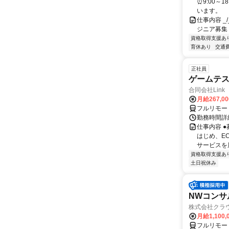
⏰9:00～
います。
仕事内容 _/_
ジニア募集
資格取得支援あ
育休あり
交通
正社員
ゲームテ
合同会社Link
月給267,0
フルリモー
勤務時間詳細
仕事内容 
はじめ、E
サービスを展
資格取得支援あ
土日祝休み
NWコンサ
株式会社クラ
月給1,100,
フルリモー