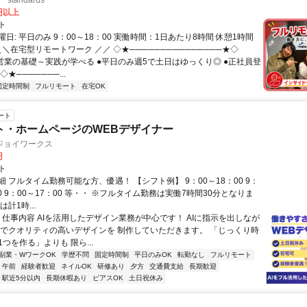
standards
0円以上
ト
日: 平日のみ 9：00～18：00 実働時間：1日あたり8時間 休憩1時間
＼＼在宅型リモートワーク ／／ ◇★───────────────★◇
提案営業の基礎～実践が学べる ●平日のみ週5で土日はゆっくり◎ ●正社員登
★───────...
固定時間制
フルリモート
在宅OK
ート
ト・ホームページのWEBデザイナー
ジョイワークス
円
ト
 フルタイム勤務可能な方、優遇！ 【シフト例】 9：00～18：00 9：
30 9：00～17：00 等・・ ※フルタイム勤務は実働7時間30分となりま
計1時...
◆ 仕事内容 AIを活用したデザイン業務が中心です！ AIに指示を出しなが
間でクオリティの高いデザインを 制作していただきます。 「じっくり時
つを作る」よりも 限ら...
副業・WワークOK
学歴不問
固定時間制
平日のみOK
転勤なし
フルリモート
午前
経験者歓迎
ネイルOK
研修あり
夕方
交通費支給
長期歓迎
駅近5分以内
長期休暇あり
ピアスOK
土日祝休み