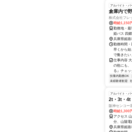
アルバイト・パ
倉庫内で
株式会社フレ
時給1,15
勤務地・最寄
姫バス 四
兵庫県姫路
勤務時間・期
早くから始
で働きたい」
仕事内容 
の他にも、
る』チェッ
扶養内勤務OK
未経験者歓迎
アルバイト・パ
2t・3t・
阪神センコー
時給1,300
アクセス 
分、山陽電
兵庫県姫路