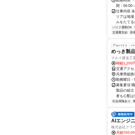
勤務時間 ・
間：06:00
仕事内容 
リアは地場
ルをたてるの
バイク通勤OK
交通費支給
長
アルバイト・パ
めっき製
マルイ鍍金工
時給1,200
交通アクセ
兵庫県姫路
勤務曜日・時
募集要項 
製品の組立
者も心配は要
社会保険あり
AIエンジ
株式会社クラ
月給700,0