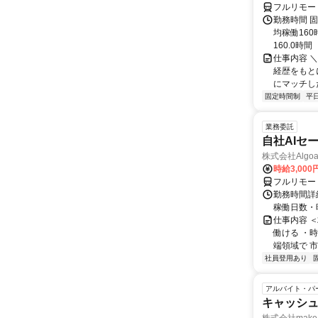
フルリモー
勤務時間 固
均稼働16
160.0時間
仕事内容 
経歴をもと
にマッチし
固定時間制
平
業務委託
自社AIセ
株式会社Algoa
時給3,000
フルリモー
勤務時間詳細
稼働日数・
仕事内容 
働ける ・時
端領域で 市
社員登用あり
アルバイト・パ
キャッシュ