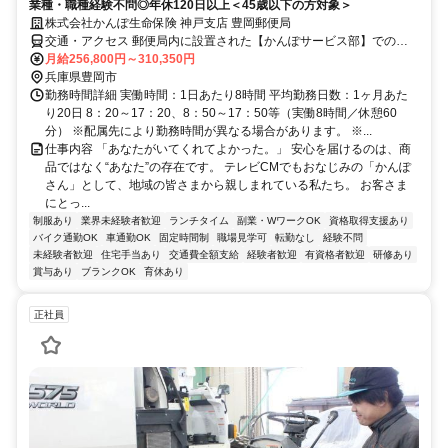
業種・職種経験不問◎年休120日以上＜45歳以下の方対象＞
株式会社かんぽ生命保険 神戸支店 豊岡郵便局
交通・アクセス 郵便局内に設置された【かんぽサービス部】での勤
務となります
月給256,800円～310,350円
兵庫県豊岡市
勤務時間詳細 実働時間：1日あたり8時間 平均勤務日数：1ヶ月あた
り20日 8：20～17：20、8：50～17：50等（実働8時間／休憩60
分） ※配属先により勤務時間が異なる場合があります。 ※...
仕事内容 「あなたがいてくれてよかった。」 安心を届けるのは、商
品ではなく“あなた”の存在です。 テレビCMでもおなじみの「かんぽ
さん」として、地域の皆さまから親しまれている私たち。 お客さま
にとっ...
制服あり
業界未経験者歓迎
ランチタイム
副業・WワークOK
資格取得支援あり
バイク通勤OK
車通勤OK
固定時間制
職場見学可
転勤なし
経験不問
未経験者歓迎
住宅手当あり
交通費全額支給
経験者歓迎
有資格者歓迎
研修あり
賞与あり
ブランクOK
育休あり
正社員