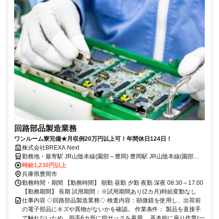
回路部品製造業務
ワンルーム寮完備★月収例20万円以上可！年間休日124日！
株式会社BREXA Next
勤務地・最寄駅 JR山陰本線(園部～豊岡) 豊岡駅 JR山陰本線(園部～
豊岡)/豊岡駅,車,21分 ★工場敷地内に無料駐車場あり ※嶋停留所から
時給1,230円以上
徒歩で10分 ※但馬空港空港から車で25分
兵庫県豊岡市
勤務時間・期間 【勤務時間】 朝勤 昼勤 夕勤 夜勤 深夜 08:30～17:00
【勤務期間】 長期 試用期間：※試用期間あり(2カ月)時給変動なし
仕事内容 ◇回路部品製造業務◇ 検査内容：顕微鏡を使用し、出荷前
の電子部品にキズや異物がないかを確認。 作業条件： 製品を直接手
で触れないため、両手6カ所に指サックを着用。 基本的に座り作業(一