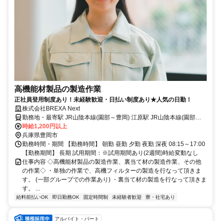
高機能材製品の製造作業
正社員登用制度あり！未経験歓迎・日払い制度あり★人気の日勤！
株式会社BREXA Next
勤務地・最寄駅 JR山陰本線(園部～豊岡) 江原駅 JR山陰本線(園部～
豊岡)/江原駅,徒歩15分 ※北近畿豊岡自動車道八鹿氷ノ山ICから車で
時給1,200円以上
20分 ★工場敷地内に無料の駐車場あり
兵庫県豊岡市
勤務時間・期間 【勤務時間】 朝勤 昼勤 夕勤 夜勤 深夜 08:15～17:00
【勤務期間】 長期 試用期間：※試用期間あり(2週間)時給変動なし
仕事内容 ◇高機能材製品の製造作業、裏当て材の製造作業、その他
の作業◇ ・単独の作業で、高機フィルターの製造を行なって頂きま
す。 (一部グループでの作業あり) ・裏当て材の製造を行なって頂きま
す。 ...
給料前払いOK
即日勤務OK
固定時間制
未経験者歓迎
寮・社宅あり
アルバイト・パート