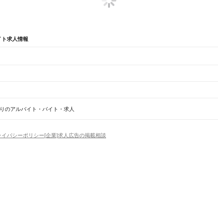
イト求人情報
 寮あり
大阪府 豊中市 社会保険完備
兵庫県 神戸市 社会保険完備
愛知県 豊明市 社会保険あり
りのアルバイト・バイト・求人
中央区
西区
屋駅
甲南山手駅
摂津本山駅
住吉駅
六甲道駅
摩耶駅
灘駅
三ノ宮駅
元町駅
神戸駅
ライバシーポリシー
[企業]求人広告の掲載相談
丹市
相生市
豊岡市
加古川市
赤穂市
西脇市
宝塚市
三木市
高砂市
川西市
小野市
三田市
加西市
丹波
揖保郡
赤穂郡
佐用郡
美方郡
場
精肉・鮮魚加工
給食調理
パン屋（ベーカリー）
フードカウンター販売員
バー（BAR）・
磨駅
塩屋駅
垂水駅
舞子駅
朝霧駅
明石駅
西明石駅
大久保駅
魚住駅
土山駅
東加古川駅
加古川駅
宝
・髪色自由
ひげOK
ネイルOK
ピアスOK
履歴書不要
オープニングスタッフ
留学生・外国人活躍
駅
有年駅
上郡駅
）
トセールス
コンビニ
フードカウンター販売員
アパレル
家電量販店・携帯販売（携帯ショップ
日からOK
週4日以上OK
時間や曜日が選べる・シフト自由
固定時間・固定シフト制
シフト制
アミューズメントスタッフ
パチンコ・スロット
その他旅行・レジャー・イベント
の仕事
深夜の仕事
1日4時間以内OK
フルタイム歓迎
残業なし