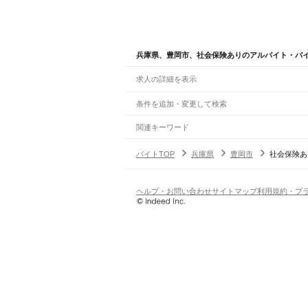
兵庫県、豊岡市、社会保険ありのアルバイト・バ
求人の詳細を表示
条件を追加・変更して検索
市区町村を追加・変更
関連キーワード
兵庫県 神戸市 西区 社会保険付き
兵庫県 豊岡市
兵庫県
駅を追加・変更
バイトTOP
兵庫県
豊岡市
社会保険あ
兵庫県
すべて
神戸市
すべて
職種を追加・変更
JR神戸線(大阪～神戸)
東灘区
灘区
兵庫区
長田区
須磨区
垂水区
北区
尼崎駅
立花駅
甲子園口駅
西宮駅
さくら夙川駅
芦
飲食・フードサービス
ヘルプ・お問い合わせ
サイトマップ
利用規約・プ
姫路市
尼崎市
明石市
西宮市
洲本市
芦屋市
伊
特徴を追加・変更
飲食・フードサービス
すべて
JR神戸線(神戸～姫路)
加東市
たつの市
川辺郡
多可郡
加古郡
神崎郡
ホールスタッフ
キッチンスタッフ
皿洗い・洗い
人気
神戸駅
兵庫駅
新長田駅
鷹取駅
須磨海浜公園駅
須
雇用形態を追加・変更
飲食店（店長・マネージャー）
日払いOK
高校生歓迎
学生歓迎
深夜の仕事
髪型
営業・販売
JR山陽本線(姫路～岡山)
勤務期間
アルバイト・パート
都道府県を変更
姫路駅
英賀保駅
はりま勝原駅
網干駅
竜野駅
相生
営業・販売
すべて
短期
正社員
単発・1日OK
長期
期間限定（春夏冬休み等
営業
テレフォンアポインター（テレアポ）
ルー
シフト
契約社員
JR山陽本線(兵庫～和田岬)
旅行・レジャー・イベント
土日祝のみOK
派遣社員
平日のみOK
週1日からOK
週2・3
兵庫駅
和田岬駅
旅行・レジャー・イベント
すべて
変形労働時間制
業務委託
ホテルスタッフ（フロント等）
レジャー施設・
働く時間
JR山陰本線(園部～豊岡)
倉庫・物流管理
早朝・朝の仕事
昼の仕事
夕方からの仕事
夜から