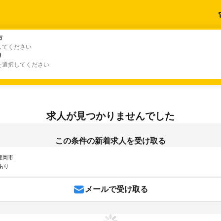
市
市
してください
り
り
を選択してください
求人が見つかりませんでした
この条件の新着求人を受け取る
 豊岡市
あり
メールで受け取る