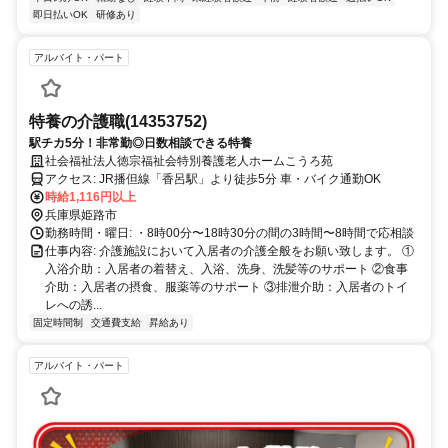
即日払いOK
研修あり
アルバイト・パート
特養の介護職(14353752)
駅チカ5分！非常勤◎日数相談できる特養
社会福祉法人徳宗福祉会特別養護老人ホームこうろ苑
アクセス: JR播但線「香呂駅」より徒歩5分 車・バイク通勤OK
時給1,116円以上
兵庫県姫路市
勤務時間・曜日: ・8時00分〜18時30分の間の3時間〜8時間で応相談
仕事内容: 介護施設において入居者の介護全般をお願い致します。 ①
入浴介助：入居者の着替え、入浴、洗身、洗髪等のサポート ②食事
介助：入居者の摂食、服薬等のサポート ③排泄介助：入居者のトイ
レへの誘...
固定時間制
交通費支給
昇給あり
アルバイト・パート