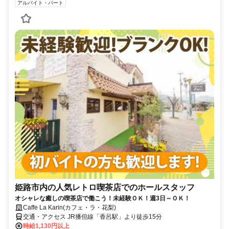
アルバイト・パート
姫路市内の人気レトロ喫茶店でのホールスタッフ
オシャレな癒しの喫茶店で働こう！未経験ＯＫ！週3日～ＯＫ！
Caffe La Karin(カフェ・ラ・花梨)
交通・アクセス JR播但線「香呂駅」より徒歩15分
時給1,130円以上