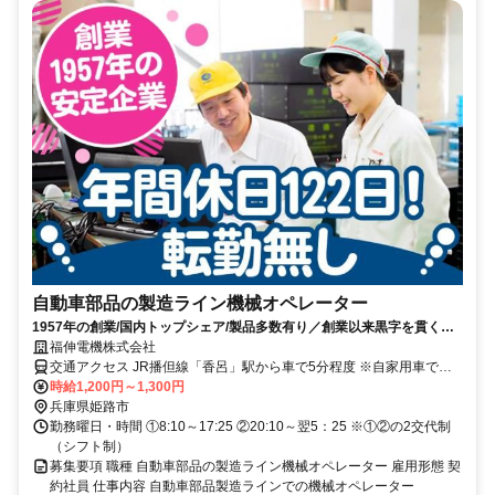
自動車部品の製造ライン機械オペレーター
1957年の創業/国内トップシェア/製品多数有り／創業以来黒字を貫く超
安定企業／土日祝休み・転勤なし
福伸電機株式会社
交通アクセス JR播但線「香呂」駅から車で5分程度 ※自家用車での
通勤可能
時給1,200円～1,300円
兵庫県姫路市
勤務曜日・時間 ①8:10～17:25 ②20:10～翌5：25 ※①②の2交代制
（シフト制）
募集要項 職種 自動車部品の製造ライン機械オペレーター 雇用形態 契
約社員 仕事内容 自動車部品製造ラインでの機械オペレーター