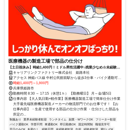
医療機器の製造工場で部品の仕分け
【土日祝休み】時給1,400円！ミドル男性活躍中♪残業少なめ☆未経験歓
迎◎日払いOK/履歴書不要
キャリアリンクファクトリー株式会社 姫路本社
アクセス 神姫バス線 中村公民館前駅から徒歩3分車・バイク通勤可
（無料駐車場完備）
時給1,400円～1,900円
兵庫県姫路市
勤務時間 8:30 ～ 17:15（休憩1ｈ） 【勤務曜日】 月～金/週5日
仕事内容 【大人気日勤×軽作業】医療機器製造工場で簡単仕分け作業
大手最先端医療機器製造メーカーの物流部門でのお仕事です！ 【お
仕事内容】 ・生産で使用する部品の仕分け作業 ・仕分けした部品を
所定の...
制服あり
業界未経験者歓迎
ランチタイム
副業・WワークOK
フリーター歓迎
バイク通勤OK
学歴不問
車通勤OK
即日勤務OK
固定時間制
職場見学可
平日のみOK
転勤なし
経験不問
未経験者歓迎
午前
経験者歓迎
週払いOK