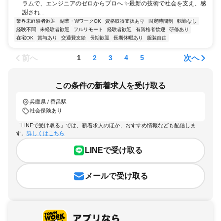
ラムで、エンジニアのゼロからプロへ ✨最新の技術で社会を支え、感
謝され...
業界未経験者歓迎
副業・WワークOK
資格取得支援あり
固定時間制
転勤なし
経験不問
未経験者歓迎
フルリモート
経験者歓迎
有資格者歓迎
研修あり
在宅OK
賞与あり
交通費支給
長期歓迎
長期休暇あり
服装自由
前へ
次へ
1
2
3
4
5
この条件の新着求人を受け取る
兵庫県 / 香呂駅
社会保険あり
「LINEで受け取る」では、新着求人のほか、おすすめ情報なども配信しま
す。
詳しくはこちら
LINEで受け取る
メールで受け取る