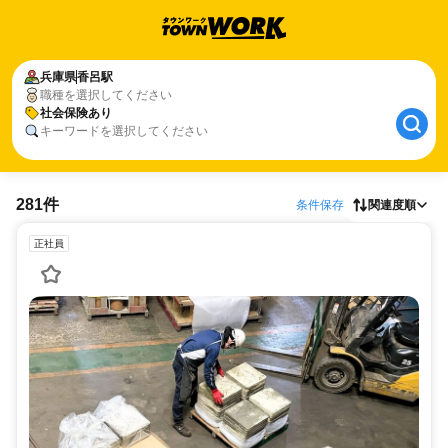
兵庫県
香呂駅
職種を選択してください
社会保険あり
キーワードを選択してください
281件
条件保存
関連度順
正社員