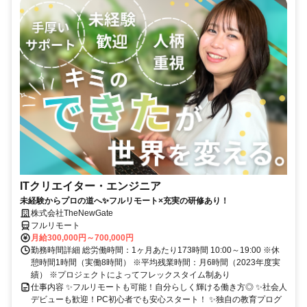
ITクリエイター・エンジニア
未経験からプロの道へ✨フルリモート×充実の研修あり！
株式会社TheNewGate
フルリモート
月給300,000円～700,000円
勤務時間詳細 総労働時間：1ヶ月あたり173時間 10:00～19:00 ※休
憩時間1時間（実働8時間） ※平均残業時間：月6時間（2023年度実
績） ※プロジェクトによってフレックスタイム制あり
仕事内容 ✨フルリモートも可能！自分らしく輝ける働き方◎ ✨社会人
デビューも歓迎！PC初心者でも安心スタート！ ✨独自の教育プログ