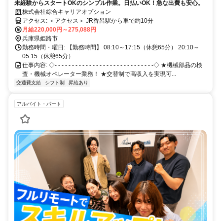
未経験からスタートOKのシンプル作業。日払いOK！急な出費も安心。
株式会社綜合キャリアオプション
アクセス: ＜アクセス＞ JR香呂駅から車で約10分
月給220,000円～275,088円
兵庫県姫路市
勤務時間・曜日: 【勤務時間】 08:10～17:15（休憩65分） 20:10～
05:15（休憩65分）
仕事内容: ◇- - - - - - - - - - - - - - - - - - - - - - - - - - - - -◇ ★機械部品の検
査・機械オペレーター業務！ ★交替制で高収入を実現可...
交通費支給
シフト制
昇給あり
アルバイト・パート