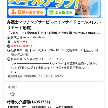
弁護士マッチングサービスのインサイドセールス(フル
リモート勤務)
【フルリモート勤務OK】平日５日勤務／法律知識ゼロでOK！BtoBスキ
ルが身につく営業職
株式会社make standards
フルリモート
時給1,600円以上
勤務時間・曜日: 平日のみ 9：00～18：00 実働時間：1日あたり8時
間 休憩1時間
仕事内容: ＼＼在宅型リモートワーク ／／
◇★───────────────★◇ ●BtoB提案営業の基礎～実践が学
べる ●平日のみ週5で土日はゆっくり◎ ●社員登用実績あり！
◇★───────...
社員登用あり
固定時間制
フルリモート
在宅OK
正社員
特養の介護職(14353751)
★年間休日120日！特別養護老人ホームの介護職員