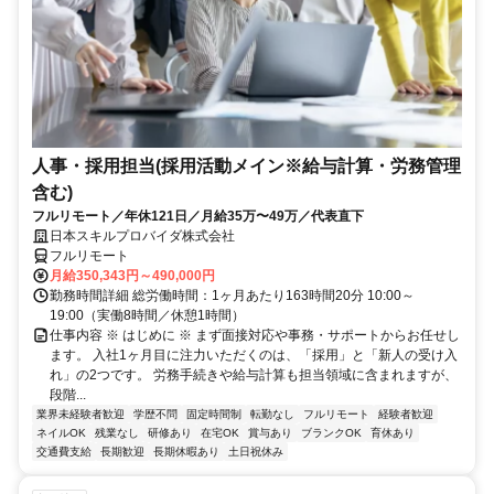
人事・採用担当(採用活動メイン※給与計算・労務管理
含む)
フルリモート／年休121日／月給35万〜49万／代表直下
日本スキルプロバイダ株式会社
フルリモート
月給350,343円～490,000円
勤務時間詳細 総労働時間：1ヶ月あたり163時間20分 10:00～
19:00（実働8時間／休憩1時間）
仕事内容 ※ はじめに ※ まず面接対応や事務・サポートからお任せし
ます。 入社1ヶ月目に注力いただくのは、「採用」と「新人の受け入
れ」の2つです。 労務手続きや給与計算も担当領域に含まれますが、
段階...
業界未経験者歓迎
学歴不問
固定時間制
転勤なし
フルリモート
経験者歓迎
ネイルOK
残業なし
研修あり
在宅OK
賞与あり
ブランクOK
育休あり
交通費支給
長期歓迎
長期休暇あり
土日祝休み