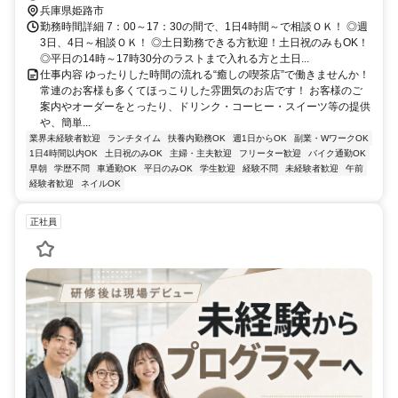
兵庫県姫路市
勤務時間詳細 7：00～17：30の間で、1日4時間～で相談ＯＫ！ ◎週
3日、4日～相談ＯＫ！ ◎土日勤務できる方歓迎！土日祝のみもOK！
◎平日の14時～17時30分のラストまで入れる方と土日...
仕事内容 ゆったりした時間の流れる“癒しの喫茶店”で働きませんか！
常連のお客様も多くてほっこりした雰囲気のお店です！ お客様のご
案内やオーダーをとったり、ドリンク・コーヒー・スイーツ等の提供
や、簡単...
業界未経験者歓迎
ランチタイム
扶養内勤務OK
週1日からOK
副業・WワークOK
1日4時間以内OK
土日祝のみOK
主婦・主夫歓迎
フリーター歓迎
バイク通勤OK
早朝
学歴不問
車通勤OK
平日のみOK
学生歓迎
経験不問
未経験者歓迎
午前
経験者歓迎
ネイルOK
正社員