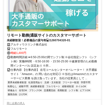
リモート勤務|通販サイトのカスタマーサポート
未経験歓迎！必要備品の貸与有💻/1260704320-01
アルティウスリンク株式会社
フルリモート
時給1,400円
勤務時間詳細 ⏩6:50-25:00の間でシフト制 ※会社指定シフト 《シフ
ト例》実働8時間 ・6:50-16:00 ・15:50-25:00 ※健康管理のため勤務
間インターバル 設定あり ※所...
仕事内容 【仕事内容】 在宅コールセンターオペレーター！ 大手通販
サイト「Amazon」の 問い合わせ対応◎ ※当社はAmazonのカスタマ
ーサービス業務 を請け負っています。当社の従業員として ...
業界未経験者歓迎
社員登用あり
主婦・主夫歓迎
フリーター歓迎
学歴不問
転勤なし
経験不問
未経験者歓迎
フルリモート
経験者歓迎
ネイルOK
研修あり
在宅OK
ブランクOK
交通費支給
長期歓迎
シフト制
ピアスOK
服装自由
ひげOK
同じ企業の求人