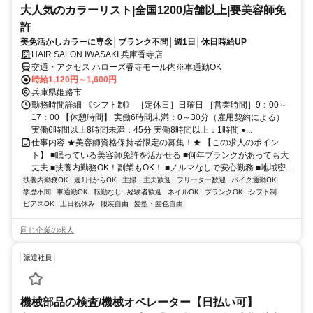
大人気のカラーリスト|全国1200店舗以上|要美容師免
許
美免活かしカラーに専念│ブランク不問│週1日│休日時給UP
HAIR SALON IWASAKI 兵庫香寺店
交通・アクセス ハローズ香寺モール内※車通勤OK
時給1,120円～1,600円
兵庫県姫路市
勤務時間詳細 《シフト制》 ［定休日］日曜日 ［営業時間］9：00～
17：00 【休憩時間】 実働6時間未満：0～30分（雇用契約による）
実働6時間以上8時間未満：45分 実働8時間以上：1時間 ●...
仕事内容 ★美容師資格保持者限定の募集！★ 【この求人のポイン
ト】 ■眠っている美容師免許を活かせる ■何年ブランクがあっても大
丈夫 ■扶養内勤務OK！副業もOK！ ■ノルマなしで安心勤務 ■地域密...
扶養内勤務OK
週1日からOK
主婦・主夫歓迎
フリーター歓迎
バイク通勤OK
学歴不問
車通勤OK
転勤なし
経験者歓迎
ネイルOK
ブランクOK
シフト制
ピアスOK
土日祝休み
服装自由
髪型・髪色自由
同じ企業の求人
派遣社員
機械部品の検査/機械オペレーター【日払い可】