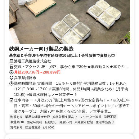
鉄鋼メーカー向け製品の製造
基本給＆手当UP✨平均有給取得10日以上！会社負担で資格も◎
滲透工業姫路株式会社
交通・アクセス JR「姫路」駅から車で30分★車通勤ＯＫ★車でのア
クセスが良好で、社員たちは姫路市、高砂市、宍粟市、福崎町といっ
月給200,736円～288,899円
たエリアから車通勤しています。
兵庫県姫路市
勤務時間詳細 実働時間：1日あたり8時間 平均勤務日数：1ヶ月あた
り21日 8:00～17:00 ※実働8時間、休憩1時間 ⭐残業少なめ！(月平均
10h程) ⭐毎週水曜日はノー残業デー！
仕事内容 ー ⭐月収25万円以上可能＆年2回の安定賞与！⭐ ⭐※入社1年
目・高卒・30歳の場合の一例⭐ ー ＼✨アピールポイント✨／ ✅滲透工
業グループは、創業70年を超える安定企業。 ✅大手企業...
制服あり
業界未経験者歓迎
資格取得支援あり
フリーター歓迎
学歴不問
車通勤OK
固定時間制
転勤なし
経験不問
未経験者歓迎
住宅手当あり
賞与あり
交通費支給
ひげOK