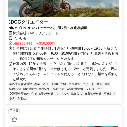
3DCGクリエイター
2年でプロの3DCGモデラーへ。 週4日・在宅相談可
株式会社SDキャリアサポート
フルリモート
月給200,000円～350,000円
勤務時間詳細 総労働時間：1週あたり40時間 10:00～19:00 ※所定労
働時間8時間 休憩60分 （9:00～20:00の間 8時間） 配属先を決める際
に、勤務時間の相談をさせていただきま...
仕事内容 【2年で決着、自立できる個の力を磨く】 他社の多くが「1
年」とする研修期間を、当社はあえて「2年」と定義しました。 現場
で求められるのは、単にソフトが使えることではなく、構造を理解し
た精緻な...
業界未経験者歓迎
副業・WワークOK
主婦・主夫歓迎
フリーター歓迎
早朝
学歴不問
固定時間制
転勤なし
経験不問
未経験者歓迎
フルリモート
交通費全額支給
午前
経験者歓迎
ネイルOK
残業なし
有資格者歓迎
研修あり
夕方
在宅OK
正社員