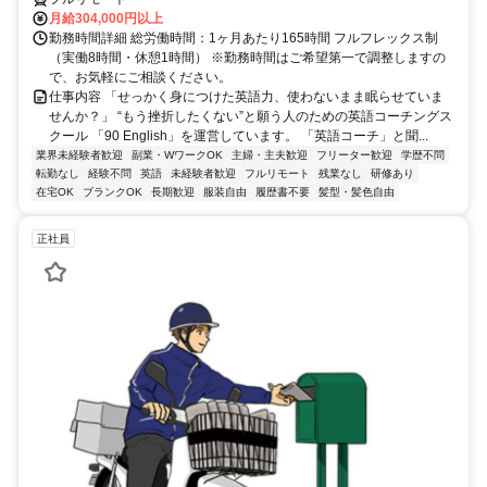
月給304,000円以上
勤務時間詳細 総労働時間：1ヶ月あたり165時間 フルフレックス制
（実働8時間・休憩1時間） ※勤務時間はご希望第一で調整しますの
で、お気軽にご相談ください。
仕事内容 「せっかく身につけた英語力、使わないまま眠らせていま
せんか？」 “もう挫折したくない”と願う人のための英語コーチングス
クール 「90 English」を運営しています。 「英語コーチ」と聞...
業界未経験者歓迎
副業・WワークOK
主婦・主夫歓迎
フリーター歓迎
学歴不問
転勤なし
経験不問
英語
未経験者歓迎
フルリモート
残業なし
研修あり
在宅OK
ブランクOK
長期歓迎
服装自由
履歴書不要
髪型・髪色自由
正社員