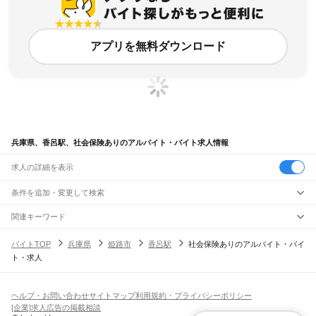
アプリを無料ダウンロード
兵庫県、香呂駅、社会保険ありのアルバイト・バイト求人情報
求人の詳細を表示
条件を追加・変更して検索
市区町村を追加・変更
関連キーワード
完全在宅ワーク 全国
シール貼り 在宅
現在地周辺
ガチャガチャ
犬カフェ
兵庫県
駅を追加・変更
バイトTOP
兵庫県
姫路市
香呂駅
社会保険ありのアルバイト・バイ
兵庫県
すべて
ト・求人
神戸市
すべて
職種を追加・変更
JR神戸線(大阪～神戸)
東灘区
灘区
兵庫区
長田区
須磨区
垂水区
北区
中央区
西区
尼崎駅
立花駅
甲子園口駅
西宮駅
さくら夙川駅
芦屋駅
甲南山手駅
摂津本山駅
住吉駅
飲食・フードサービス
姫路市
尼崎市
明石市
西宮市
洲本市
芦屋市
伊丹市
相生市
豊岡市
加古川市
赤穂市
特徴を追加・変更
六甲道駅
摩耶駅
灘駅
三ノ宮駅
元町駅
神戸駅
飲食・フードサービス
すべて
ヘルプ・お問い合わせ
サイトマップ
利用規約・プライバシーポリシー
西脇市
宝塚市
三木市
高砂市
川西市
小野市
三田市
加西市
丹波篠山市
養父市
ホールスタッフ
キッチンスタッフ
皿洗い・洗い場
精肉・鮮魚加工
給食調理
人気
[企業]求人広告の掲載相談
JR神戸線(神戸～姫路)
丹波市
南あわじ市
朝来市
淡路市
宍粟市
加東市
たつの市
川辺郡
多可郡
加古郡
雇用形態を追加・変更