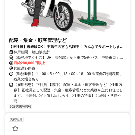
配達・集金・顧客管理など
【正社員】未経験OK！中高年の方も活躍中！ みんなでサポートしま
す！月収30万円以上も可！
神戸新聞 船山販売所
【勤務地アクセス】 JR「香呂駅」から車で5分 バス「中野東口」か
ら徒歩で約11分
月給280,000円以上
兵庫県姫路市
【勤務時間】 1：00～5：00、13：00～18：00 ※実働7時間程度、
残業の場合あり
【雇用形態】 正社員 【職種】 配達・集金・顧客管理など 【仕事内
容】 正社員として配達・集金・顧客管理などの業務を主にお任せし
ます。 ※原付バイク貸し出しあり 【仕事の特徴】 〇経験・学歴不
問...
変形労働時間制
契約社員