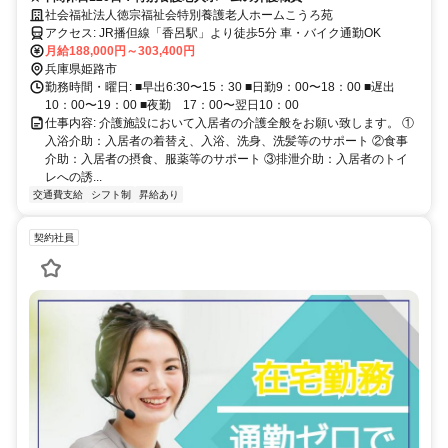
社会福祉法人徳宗福祉会特別養護老人ホームこうろ苑
アクセス: JR播但線「香呂駅」より徒歩5分 車・バイク通勤OK
月給188,000円～303,400円
兵庫県姫路市
勤務時間・曜日: ■早出6:30〜15：30 ■日勤9：00〜18：00 ■遅出
10：00〜19：00 ■夜勤 17：00〜翌日10：00
仕事内容: 介護施設において入居者の介護全般をお願い致します。 ①
入浴介助：入居者の着替え、入浴、洗身、洗髪等のサポート ②食事
介助：入居者の摂食、服薬等のサポート ③排泄介助：入居者のトイ
レへの誘...
交通費支給
シフト制
昇給あり
契約社員