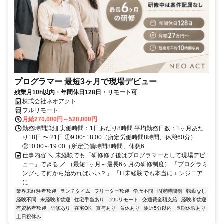
プログラマー 最短3ヶ月で現場デビュー
残業月10h以内・年間休日128日・リモート可
株式会社ネオアクト
フルリモート
月給270,000円～520,000円
勤務時間詳細 実働時間：1日あたり8時間 平均勤務日数：1ヶ月あた
り18日 〜 21日 ①9:00~18:00（所定労働時間8時間、休憩60分）
②10:00～19:00（所定労働時間8時間、休憩6...
仕事内容 ＼ 未経験でも「研修修了後はプログラマーとして現場デビ
ュー」できる ／ （最短1ヶ月～最長6ヶ月の研修制度） 「プログラミ
ングって何から始めればいい？」 「IT未経験でも本当にエンジニア
に...
業界未経験者歓迎
ランチタイム
フリーター歓迎
学歴不問
固定時間制
転勤なし
経験不問
未経験者歓迎
住宅手当あり
フルリモート
交通費全額支給
経験者歓迎
有資格者歓迎
研修あり
在宅OK
賞与あり
育休あり
駅近5分以内
長期休暇あり
土日祝休み