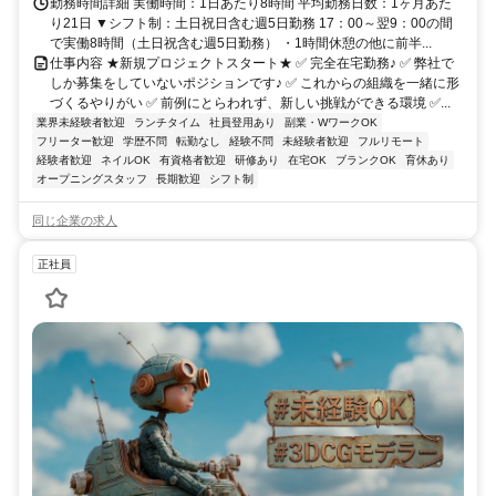
勤務時間詳細 実働時間：1日あたり8時間 平均勤務日数：1ヶ月あた
り21日 ▼シフト制：土日祝日含む週5日勤務 17：00～翌9：00の間
で実働8時間（土日祝含む週5日勤務） ・1時間休憩の他に前半...
仕事内容 ★新規プロジェクトスタート★ ✅ 完全在宅勤務♪ ✅ 弊社で
しか募集をしていないポジションです♪ ✅ これからの組織を一緒に形
づくるやりがい ✅ 前例にとらわれず、新しい挑戦ができる環境 ✅...
業界未経験者歓迎
ランチタイム
社員登用あり
副業・WワークOK
フリーター歓迎
学歴不問
転勤なし
経験不問
未経験者歓迎
フルリモート
経験者歓迎
ネイルOK
有資格者歓迎
研修あり
在宅OK
ブランクOK
育休あり
オープニングスタッフ
長期歓迎
シフト制
同じ企業の求人
正社員