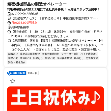
精密機械部品の製造オペレーター
精密機械部品の加工工場にて正社員を募集！ ☆男性スタッフ活躍中！
株式会社神月製作所
【勤務地アクセス】 【有料道路より】 中国自動車道夢前スマート
IC（ETC専用）で降り、県道67号線を夢前川沿いに南下 【姫路市内
月給235,000円以上
より】 夢前川沿いに県道67号線を北上 ☆マイカー通勤可（駐車場
兵庫県姫路市
有）
【勤務時間】 8：30～17：15（休憩55分） ※時間外労働有（月平均
20時間） ※基本的に残業はほぼありません
【雇用形態】 正社員 【職種】 精密機械部品の製造オペレーター 【仕
事内容】 【具体的な仕事内容】 ・NC旋盤の基本操作（段取変え、プ
ログラム入力） ・図面をもとに加工、製品の製造 ・測定器を用い...
制服あり
業界未経験者歓迎
変形労働時間制
フリーター歓迎
バイク通勤OK
学歴不問
車通勤OK
転勤なし
経験不問
未経験者歓迎
賞与あり
交通費支給
髪型・髪色自由
派遣社員