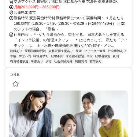
交通アクセス 最寄駅：溝口駅 溝口駅から車で19分 ※車通勤OK
月給203,000円～265,000円
兵庫県姫路市
勤務時間 変形労働時間制 勤務時間について 実働時間： １月あたり
160.0時間 (1)8:30～17:30 (2)8:30～翌8:29（休憩時間480分） ※(2)
のシフトの場合、 「勤務→...
仕事内容 ．＊- ゲリラ豪雨から、街を守る。 日本の暮らしを支える
「インフラ設備」の管理スタッフ -．＊ はじめまして。 私たち「アイ
テック」は、 上下水道や廃棄物処理施設などの 保守・メン...
制服あり
変形労働時間制
資格取得支援あり
長期
フリーター歓迎
社会保険あり
午後
学歴不問
職場見学可
経験不問
未経験者歓迎
午前
経験者歓迎
夜間
有資格者歓迎
研修あり
夕方
社会保険完備
制服貸与
賞与あり
正社員