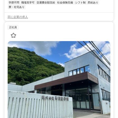
学歴不問
職場見学可
交通費全額支給
社会保険完備
シフト制
昇給あり
寮・社宅あり
同じ企業の求人
正社員