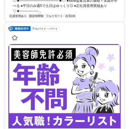
◇★───────────────★◇ ●BtoB提案営業の基礎～実践が学
べる ●平日のみ週5で土日はゆっくり◎ ●正社員登用実績あり
◇★───────...
社員登用あり
固定時間制
フルリモート
在宅OK
アルバイト・パート