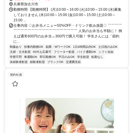
バリュ加古川水足店もしくは日岡山公園
兵庫県加古川市
勤務時間 【勤務時間】 (月)10:00～16:00 (火)10:00～15:00 (水)募集
しておりません (木)10:00～15:00 (金)10:00～15:00 (土)10:00～
15:00 ...
仕事内容 ◇お弁当メニュー50%OFF・ドリンク飲み放題◇ ￣￣￣￣
￣￣￣￣￣￣￣￣￣￣￣￣￣￣￣￣￣￣ 人気のお弁当も半額に！ 例
えば通常600円のお弁当→300円で購入可能！ 学生さんには「節約
に...
制服あり
扶養内勤務OK
副業・WワークOK
1日4時間以内OK
土日祝のみOK
主婦・主夫歓迎
60代も応募可
フリーター歓迎
バイク通勤OK
シフト自由
学歴不問
車通勤OK
即日勤務OK
平日のみOK
学生歓迎
転勤なし
未経験者歓迎
経験者歓迎
ブランクOK
交通費支給
契約社員