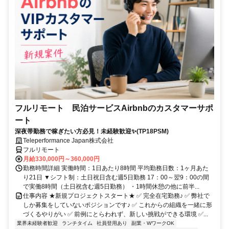
フルリモート 民泊サービスAirbnbのカスタマーサポ
ート
深夜帯勤務で稼ぎたい方必見！未経験歓迎✨(TP18PSM)
Teleperformance Japan株式会社
フルリモート
月給330,000円～360,000円
勤務時間詳細 実働時間：1日あたり8時間 平均勤務日数：1ヶ月あた
り21日 ▼シフト制：土日祝日含む週5日勤務 17：00～翌9：00の間
で実働8時間（土日祝含む週5日勤務） ・1時間休憩の他に前半...
仕事内容 ★新規プロジェクトスタート★ ✅ 完全在宅勤務♪ ✅ 弊社で
しか募集をしていないポジションです♪ ✅ これからの組織を一緒に形
づくるやりがい ✅ 前例にとらわれず、新しい挑戦ができる環境 ✅...
業界未経験者歓迎
ランチタイム
社員登用あり
副業・WワークOK