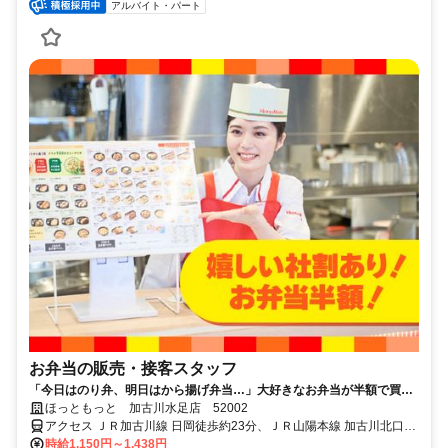
アルバイト・パート
お弁当の販売・接客スタッフ
「今日はのり弁、明日はから揚げ弁当…」大好きなお弁当が半額で買え
るから、今日も働くのが楽しみだ。
ほっともっと 加古川水足店 52002
アクセス ＪＲ加古川線 日岡徒歩約23分、ＪＲ山陽本線 加古川北口徒
歩約31分、ＪＲ加古川線 加古川北口徒歩約31分 めじるし：マックス
時給1,150円～1,438円