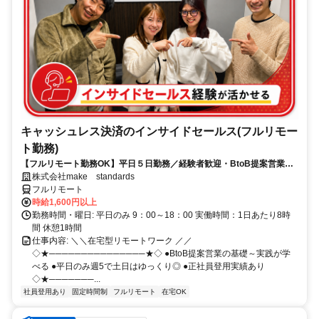
キャッシュレス決済のインサイドセールス(フルリモー
ト勤務)
【フルリモート勤務OK】平日５日勤務／経験者歓迎・BtoB提案営業で
スキルアップ
株式会社make standards
フルリモート
時給1,600円以上
勤務時間・曜日: 平日のみ 9：00～18：00 実働時間：1日あたり8時
間 休憩1時間
仕事内容: ＼＼在宅型リモートワーク ／／
◇★───────────────★◇ ●BtoB提案営業の基礎～実践が学
べる ●平日のみ週5で土日はゆっくり◎ ●正社員登用実績あり
◇★───────...
社員登用あり
固定時間制
フルリモート
在宅OK