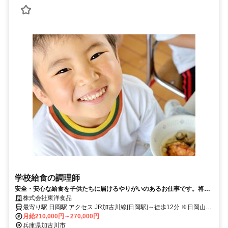
学校給食の調理師
安全・安心な給食を子供たちに届けるやりがいのあるお仕事です。将来
の中核を担うメンバー育成のため大募集致します。
株式会社東洋食品
最寄り駅 日岡駅 アクセス JR加古川線[日岡駅]～徒歩12分 ※日岡山市
民プール近く
月給210,000円～270,000円
兵庫県加古川市