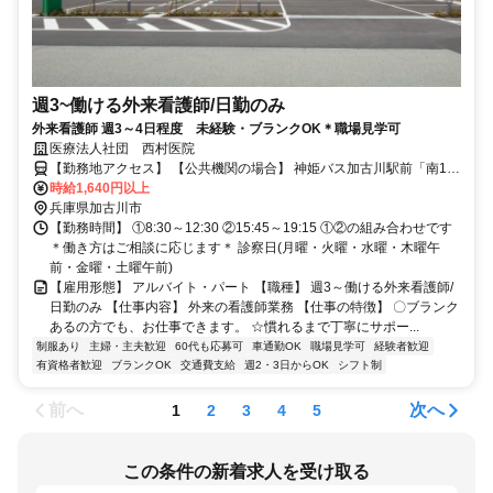
週3~働ける外来看護師/日勤のみ
外来看護師 週3～4日程度 未経験・ブランクOK＊職場見学可
医療法人社団 西村医院
【勤務地アクセス】 【公共機関の場合】 神姫バス加古川駅前「南1の
りばバス停」から「水足経由」に乗車(15～20分程度) 「水足東口バ
時給1,640円以上
ス停」で下車して徒歩で約5分 【車の場合】 JR「日岡」駅から車で
兵庫県加古川市
約4分 JR「加古川駅」より車で約12分 JR「東加古川駅」より車で約
【勤務時間】 ①8:30～12:30 ②15:45～19:15 ①②の組み合わせです
＊働き方はご相談に応じます＊ 診察日(月曜・火曜・水曜・木曜午
10分 〇車・マイカー通勤OK（無料駐車場あり）
前・金曜・土曜午前)
【雇用形態】 アルバイト・パート 【職種】 週3～働ける外来看護師/
日勤のみ 【仕事内容】 外来の看護師業務 【仕事の特徴】 〇ブランク
あるの方でも、お仕事できます。 ☆慣れるまで丁寧にサポー...
制服あり
主婦・主夫歓迎
60代も応募可
車通勤OK
職場見学可
経験者歓迎
有資格者歓迎
ブランクOK
交通費支給
週2・3日からOK
シフト制
前へ
次へ
1
2
3
4
5
この条件の新着求人を受け取る