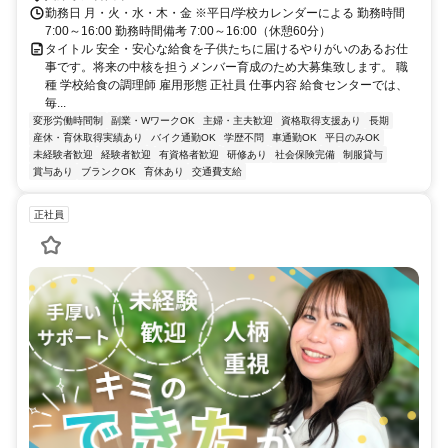
勤務日 月・火・水・木・金 ※平日/学校カレンダーによる 勤務時間
7:00～16:00 勤務時間備考 7:00～16:00（休憩60分）
タイトル 安全・安心な給食を子供たちに届けるやりがいのあるお仕
事です。将来の中核を担うメンバー育成のため大募集致します。 職
種 学校給食の調理師 雇用形態 正社員 仕事内容 給食センターでは、
毎...
変形労働時間制
副業・WワークOK
主婦・主夫歓迎
資格取得支援あり
長期
産休・育休取得実績あり
バイク通勤OK
学歴不問
車通勤OK
平日のみOK
未経験者歓迎
経験者歓迎
有資格者歓迎
研修あり
社会保険完備
制服貸与
賞与あり
ブランクOK
育休あり
交通費支給
正社員