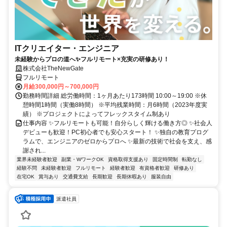
ITクリエイター・エンジニア
未経験からプロの道へ✨フルリモート×充実の研修あり！
株式会社TheNewGate
フルリモート
月給300,000円～700,000円
勤務時間詳細 総労働時間：1ヶ月あたり173時間 10:00～19:00 ※休
憩時間1時間（実働8時間） ※平均残業時間：月6時間（2023年度実
績） ※プロジェクトによってフレックスタイム制あり
仕事内容 ✨フルリモートも可能！自分らしく輝ける働き方◎ ✨社会人
デビューも歓迎！PC初心者でも安心スタート！ ✨独自の教育プログ
ラムで、エンジニアのゼロからプロへ ✨最新の技術で社会を支え、感
謝され...
業界未経験者歓迎
副業・WワークOK
資格取得支援あり
固定時間制
転勤なし
経験不問
未経験者歓迎
フルリモート
経験者歓迎
有資格者歓迎
研修あり
在宅OK
賞与あり
交通費支給
長期歓迎
長期休暇あり
服装自由
派遣社員