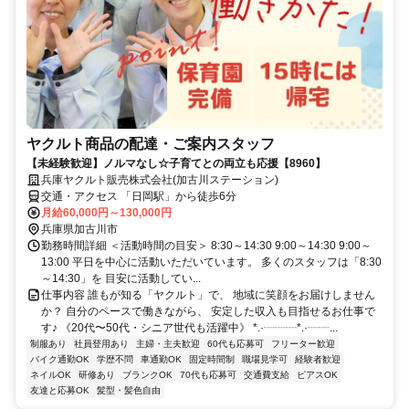
ヤクルト商品の配達・ご案内スタッフ
【未経験歓迎】ノルマなし☆子育てとの両立も応援【8960】
兵庫ヤクルト販売株式会社(加古川ステーション)
交通・アクセス 「日岡駅」から徒歩6分
月給60,000円～130,000円
兵庫県加古川市
勤務時間詳細 ＜活動時間の目安＞ 8:30～14:30 9:00～14:30 9:00～
13:00 平日を中心に活動いただいています。 多くのスタッフは「8:30
～14:30」を 目安に活動してい...
仕事内容 誰もが知る「ヤクルト」で、 地域に笑顔をお届けしません
か？ 自分のペースで働きながら、 安定した収入も目指せるお仕事で
す♪ 《20代〜50代・シニア世代も活躍中》 *.·┈┈┈*.·┈┈...
制服あり
社員登用あり
主婦・主夫歓迎
60代も応募可
フリーター歓迎
バイク通勤OK
学歴不問
車通勤OK
固定時間制
職場見学可
経験者歓迎
ネイルOK
研修あり
ブランクOK
70代も応募可
交通費支給
ピアスOK
友達と応募OK
髪型・髪色自由