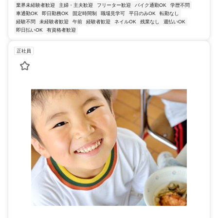
業界未経験者歓迎
主婦・主夫歓迎
フリーター歓迎
バイク通勤OK
学歴不問
車通勤OK
即日勤務OK
固定時間制
職場見学可
平日のみOK
転勤なし
経験不問
未経験者歓迎
午前
経験者歓迎
ネイルOK
残業なし
週払いOK
即日払いOK
有資格者歓迎
正社員