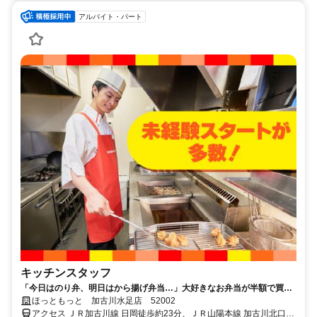
アルバイト・パート
キッチンスタッフ
「今日はのり弁、明日はから揚げ弁当…」大好きなお弁当が半額で買え
るから、今日も働くのが楽しみだ。
ほっともっと 加古川水足店 52002
アクセス ＪＲ加古川線 日岡徒歩約23分、ＪＲ山陽本線 加古川北口徒