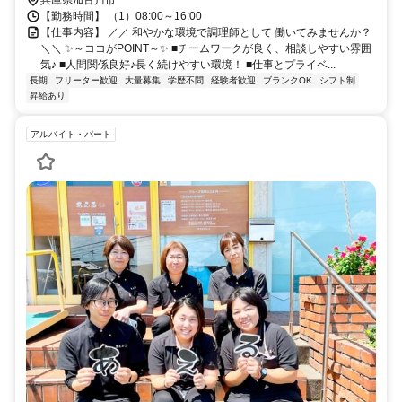
兵庫県加古川市
【勤務時間】 （1）08:00～16:00
【仕事内容】 ／／ 和やかな環境で調理師として 働いてみませんか？
＼＼ ✨～ココがPOINT～✨ ■チームワークが良く、相談しやすい雰囲
気♪ ■人間関係良好♪長く続けやすい環境！ ■仕事とプライベ...
長期
フリーター歓迎
大量募集
学歴不問
経験者歓迎
ブランクOK
シフト制
昇給あり
アルバイト・パート