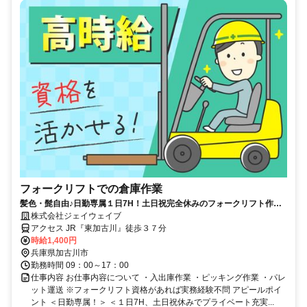
フォークリフトでの倉庫作業
髪色・髭自由♪日勤専属１日7H！土日祝完全休みのフォークリフト作
業！
株式会社ジェイウェイブ
アクセス JR『東加古川』徒歩３７分
時給1,400円
兵庫県加古川市
勤務時間 09：00～17：00
仕事内容 お仕事内容について ・入出庫作業 ・ピッキング作業 ・パレ
ット運送 ※フォークリフト資格があれば実務経験不問 アピールポイ
ント ＜日勤専属！＞ ＜１日7H、土日祝休みでプライベート充実...