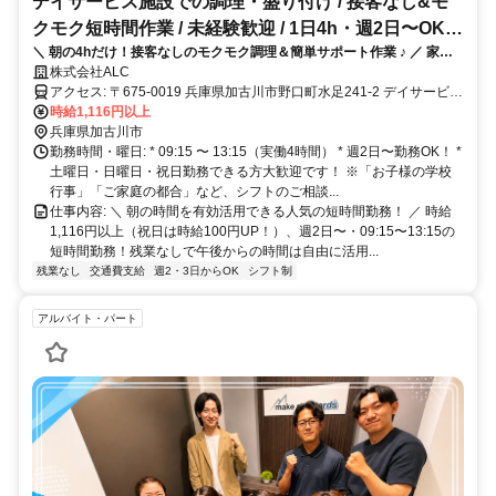
デイサービス施設での調理・盛り付け / 接客なし&モ
クモク短時間作業 / 未経験歓迎 / 1日4h・週2日〜OK /
＼ 朝の4hだけ！接客なしのモクモク調理＆簡単サポート作業 ♪ ／ 家事
車通勤可
の延長でできる簡単調理！1日4h×週2日〜で家庭やプライベートとの両
株式会社ALC
立もバッチリ◎
アクセス: 〒675-0019 兵庫県加古川市野口町水足241-2 デイサービス
センターあえるサテライト * 車通勤・バイク・自転車通勤OK、駐車
時給1,116円以上
場完備！
兵庫県加古川市
勤務時間・曜日: * 09:15 〜 13:15（実働4時間） * 週2日〜勤務OK！ *
土曜日・日曜日・祝日勤務できる方大歓迎です！ ※「お子様の学校
行事」「ご家庭の都合」など、シフトのご相談...
仕事内容: ＼ 朝の時間を有効活用できる人気の短時間勤務！ ／ 時給
1,116円以上（祝日は時給100円UP！）、週2日〜・09:15〜13:15の
短時間勤務！残業なしで午後からの時間は自由に活用...
残業なし
交通費支給
週2・3日からOK
シフト制
アルバイト・パート