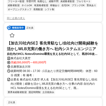
フリーター歓迎
学歴不問
転勤なし
経験不問
未経験者歓迎
フルリモート
経験者歓迎
ネイルOK
有資格者歓迎
研修あり
在宅OK
ブランクOK
育休あり
オープニングスタッフ
長期歓迎
シフト制
同じ企業の求人
正社員
【加古川/社内SE】客先常駐なし/自社向け開発|経験を
活かしWLB充実の働き方へ 社内システムエンジニア
自社内のHCL Notes/Domino環境を支える社内SEとして、既存DB改
修・新規アプリ開発・問い合わせ対応を担当。現場の業務改善に腰を据
株式会社大真空
えて関われます。※業務の変更範囲：会社の定める範囲
月給280,000円～400,000円
兵庫県加古川市
就業時間 08:30～17:30（1日あたり所定労働時間08時間） 休憩：60
分 残業：有 備考：
企業名 株式会社大真空 求人名 【加古川/社内SE】客先常駐なし/自社
向け開発｜経験を活かしWLB充実の働き方へ 仕事の内容 自社内の
HCL Notes/Domino環境を支える社内SEとして、既...
業界未経験者歓迎
固定時間制
土日祝休み
正社員