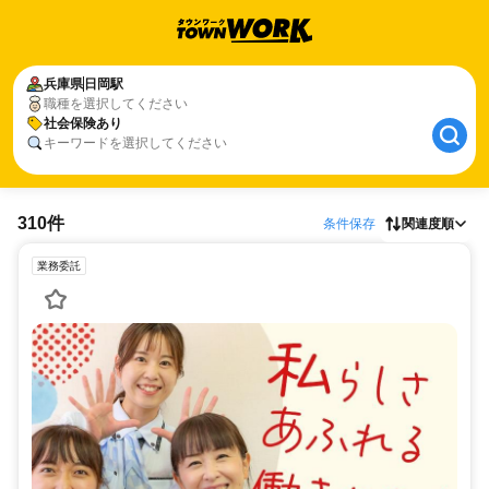
兵庫県
日岡駅
職種を選択してください
社会保険あり
キーワードを選択してください
310件
条件保存
関連度順
業務委託