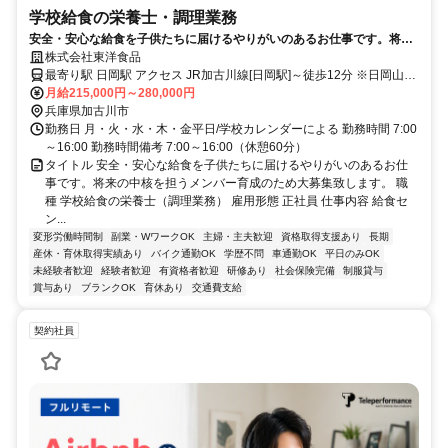
学校給食の栄養士・調理業務
安全・安心な給食を子供たちに届けるやりがいのあるお仕事です。将来
の中核を担うメンバー育成のため大募集致します。
株式会社東洋食品
最寄り駅 日岡駅 アクセス JR加古川線[日岡駅]～徒歩12分 ※日岡山市
民プール近く
月給215,000円～280,000円
兵庫県加古川市
勤務日 月・火・水・木・金平日/学校カレンダーによる 勤務時間 7:00
～16:00 勤務時間備考 7:00～16:00（休憩60分）
タイトル 安全・安心な給食を子供たちに届けるやりがいのあるお仕
事です。将来の中核を担うメンバー育成のため大募集致します。 職
種 学校給食の栄養士（調理業務） 雇用形態 正社員 仕事内容 給食セ
ン...
変形労働時間制
副業・WワークOK
主婦・主夫歓迎
資格取得支援あり
長期
産休・育休取得実績あり
バイク通勤OK
学歴不問
車通勤OK
平日のみOK
未経験者歓迎
経験者歓迎
有資格者歓迎
研修あり
社会保険完備
制服貸与
賞与あり
ブランクOK
育休あり
交通費支給
契約社員