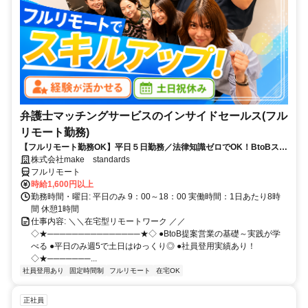
弁護士マッチングサービスのインサイドセールス(フル
リモート勤務)
【フルリモート勤務OK】平日５日勤務／法律知識ゼロでOK！BtoBスキ
ルが身につく営業職
株式会社make standards
フルリモート
時給1,600円以上
勤務時間・曜日: 平日のみ 9：00～18：00 実働時間：1日あたり8時
間 休憩1時間
仕事内容: ＼＼在宅型リモートワーク ／／
◇★───────────────★◇ ●BtoB提案営業の基礎～実践が学
べる ●平日のみ週5で土日はゆっくり◎ ●社員登用実績あり！
◇★───────...
社員登用あり
固定時間制
フルリモート
在宅OK
正社員