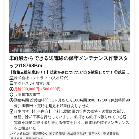
未経験からできる送電線の保守メンテナンス作業スタ
ッフ/18768Bm
【資格支援制度あり！】技術を身につけたい方を歓迎します！ ◎残業ほ
ぼなし！プライベートも大切にできる環境です。
株式会社コントラフト(人材紹介)
アクセス JR 加古川駅
月給300,000円～500,000円
兵庫県加古川市
勤務時間 総労働時間：1ヶ月あたり160時間 8:00~17:30（休憩時間90
分） 時間外：定時を超える残業はありません
仕事内容 【仕事内容】 当社は関西電力管内の鉄塔・送電線の新設、
修繕、除却工事を行なっています。 鉄塔から鉄塔へ張られている送
電線を鉄塔に登り張り替える作業を行う、送電線の保守メンテナンス
をご担当いた...
バイク通勤OK
車通勤OK
固定時間制
未経験者歓迎
賞与あり
交通費支給
長期歓迎
長期休暇あり