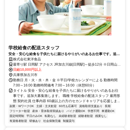
学校給食の配送スタッフ
安全・安心な給食を子供たちに届けるやりがいのあるお仕事です。追加
大募集致します。
株式会社東洋食品
最寄り駅 日岡駅 アクセス JR加古川線[日岡駅]～徒歩12分 ※日岡山市
民プール近く
日給10,000円以上
兵庫県加古川市
勤務日 月・火・水・木・金 ※平日/学校カレンダーによる 勤務時間
7:00～16:00 勤務時間備考 7:00～16:00（休憩60分）
タイトル 安全・安心な給食を子供たちに届けるやりがいのあるお仕
事です。追加大募集致します。 職種 学校給食の配送スタッフ 雇用形
態 契約社員 仕事内容 60歳以上の方のセカンドキャリアを応援しま...
副業・WワークOK
主婦・主夫歓迎
60代も応募可
資格取得支援あり
長期
フリーター歓迎
産休・育休取得実績あり
バイク通勤OK
学歴不問
車通勤OK
固定時間制
平日のみOK
転勤なし
未経験者歓迎
経験者歓迎
残業なし
有資格者歓迎
研修あり
社会保険完備
制服貸与