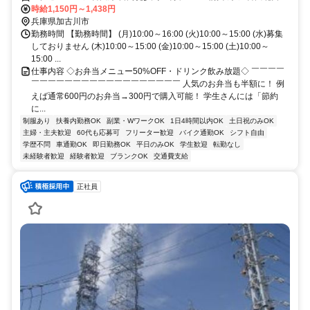
歩約31分、ＪＲ加古川線 加古川北口徒歩約31分 めじるし：マックス
時給1,150円～1,438円
バリュ加古川水足店もしくは日岡山公園
兵庫県加古川市
勤務時間 【勤務時間】 (月)10:00～16:00 (火)10:00～15:00 (水)募集
しておりません (木)10:00～15:00 (金)10:00～15:00 (土)10:00～
15:00 ...
仕事内容 ◇お弁当メニュー50%OFF・ドリンク飲み放題◇ ￣￣￣￣
￣￣￣￣￣￣￣￣￣￣￣￣￣￣￣￣￣￣ 人気のお弁当も半額に！ 例
えば通常600円のお弁当→300円で購入可能！ 学生さんには「節約
に...
制服あり
扶養内勤務OK
副業・WワークOK
1日4時間以内OK
土日祝のみOK
主婦・主夫歓迎
60代も応募可
フリーター歓迎
バイク通勤OK
シフト自由
学歴不問
車通勤OK
即日勤務OK
平日のみOK
学生歓迎
転勤なし
未経験者歓迎
経験者歓迎
ブランクOK
交通費支給
正社員