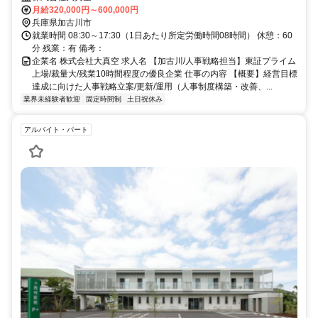
月給320,000円～600,000円
兵庫県加古川市
就業時間 08:30～17:30（1日あたり所定労働時間08時間） 休憩：60
分 残業：有 備考：
企業名 株式会社大真空 求人名 【加古川/人事戦略担当】東証プライム
上場/裁量大/残業10時間程度の優良企業 仕事の内容 【概要】経営目標
達成に向けた人事戦略立案/更新/運用（人事制度構築・改善、...
業界未経験者歓迎
固定時間制
土日祝休み
アルバイト・パート