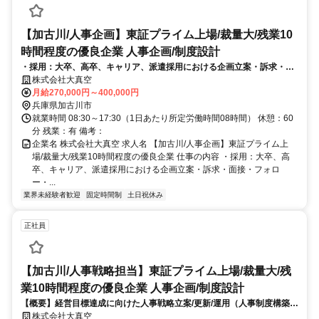
【加古川/人事企画】東証プライム上場/裁量大/残業10
時間程度の優良企業 人事企画/制度設計
・採用：大卒、高卒、キャリア、派遣採用における企画立案・訴求・面
接・フォロー・入社対応までの全て・教育：新入社員研修企画立案～実
株式会社大真空
施・振り返り/階層別教育企画立案～実施・振り返りの全て
月給270,000円～400,000円
兵庫県加古川市
就業時間 08:30～17:30（1日あたり所定労働時間08時間） 休憩：60
分 残業：有 備考：
企業名 株式会社大真空 求人名 【加古川/人事企画】東証プライム上
場/裁量大/残業10時間程度の優良企業 仕事の内容 ・採用：大卒、高
卒、キャリア、派遣採用における企画立案・訴求・面接・フォロ
ー・...
業界未経験者歓迎
固定時間制
土日祝休み
正社員
【加古川/人事戦略担当】東証プライム上場/裁量大/残
業10時間程度の優良企業 人事企画/制度設計
【概要】経営目標達成に向けた人事戦略立案/更新/運用（人事制度構築・
改善、人材育成戦略、組織開発戦略、採用戦略)をお任せします。
株式会社大真空