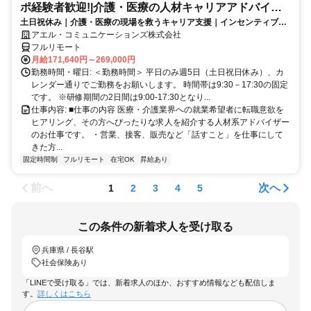
ポ経験者歓迎!|介護・医療の人材キャリアアドバイザ
土日祝休み｜介護・医療の現場を救うキャリア支援｜インセンティブあ
ー
り｜業界未経験からプロのアドバイザーへ
アエル・コミュニケーションズ株式会社
フルリモート
月給171,640円～269,000円
勤務時間・曜日: ＜勤務時間＞ 平日のみ週5日（土日祝日休み）、カ
レンダー通りでご勤務をお願いします。 時間帯は9:30－17:30の固定
です。 ※研修期間の2日間は9:00-17:30となり...
仕事内容: ■仕事の内容 医療・介護業界への就業希望者に転職意欲を
ヒアリング、その方へぴったりな求人を紹介する人材系アドバイザー
のお仕事です。 ・営業、接客、販売など「話すこと」を仕事にして
きた方...
固定時間制
フルリモート
在宅OK
昇給あり
前へ
次へ
1
2
3
4
5
この条件の新着求人を受け取る
兵庫県 / 長谷駅
社会保険あり
「LINEで受け取る」では、新着求人のほか、おすすめ情報なども配信しま
す。
詳しくはこちら