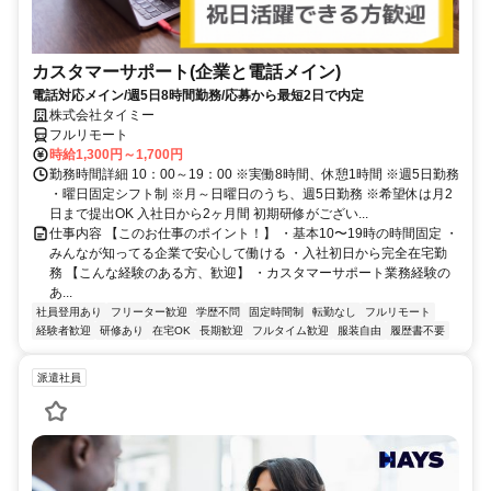
カスタマーサポート(企業と電話メイン)
電話対応メイン/週5日8時間勤務/応募から最短2日で内定
株式会社タイミー
フルリモート
時給1,300円～1,700円
勤務時間詳細 10：00～19：00 ※実働8時間、休憩1時間 ※週5日勤務
・曜日固定シフト制 ※月～日曜日のうち、週5日勤務 ※希望休は月2
日まで提出OK 入社日から2ヶ月間 初期研修がござい...
仕事内容 【このお仕事のポイント！】 ・基本10〜19時の時間固定 ・
みんなが知ってる企業で安心して働ける ・入社初日から完全在宅勤
務 【こんな経験のある方、歓迎】 ・カスタマーサポート業務経験の
あ...
社員登用あり
フリーター歓迎
学歴不問
固定時間制
転勤なし
フルリモート
経験者歓迎
研修あり
在宅OK
長期歓迎
フルタイム歓迎
服装自由
履歴書不要
派遣社員