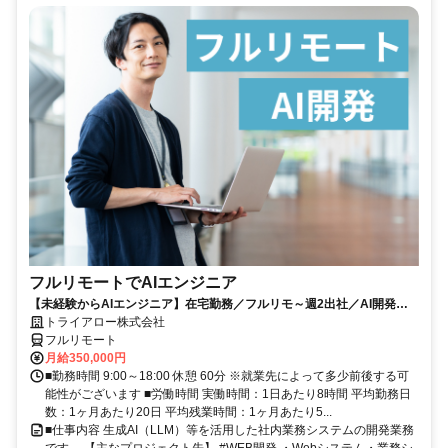
フルリモートでAIエンジニア
【未経験からAIエンジニア】在宅勤務／フルリモ～週2出社／AI開発を
仕事にする
トライアロー株式会社
フルリモート
月給350,000円
■勤務時間 9:00～18:00 休憩 60分 ※就業先によって多少前後する可
能性がございます ■労働時間 実働時間：1日あたり8時間 平均勤務日
数：1ヶ月あたり20日 平均残業時間：1ヶ月あたり5...
■仕事内容 生成AI（LLM）等を活用した社内業務システムの開発業務
です。 【主なプロジェクト先】 #WEB開発 ・Webシステム・業務シ