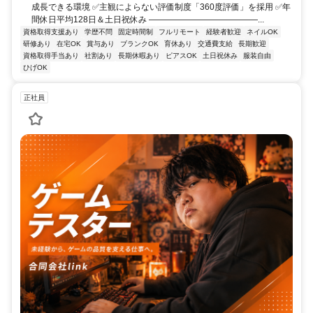
成長できる環境 ✅主観によらない評価制度「360度評価」を採用 ✅年
間休日平均128日＆土日祝休み ―――――――――――――...
資格取得支援あり
学歴不問
固定時間制
フルリモート
経験者歓迎
ネイルOK
研修あり
在宅OK
賞与あり
ブランクOK
育休あり
交通費支給
長期歓迎
資格取得手当あり
社割あり
長期休暇あり
ピアスOK
土日祝休み
服装自由
ひげOK
正社員