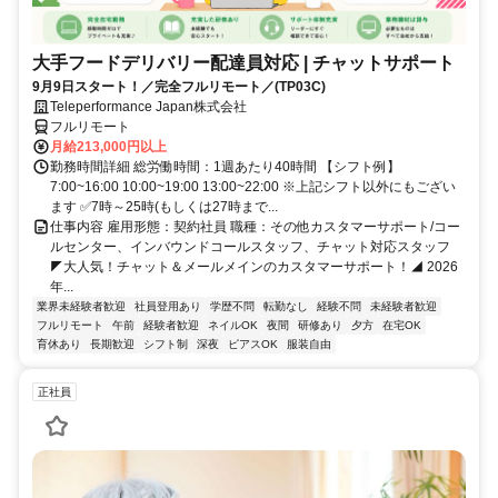
大手フードデリバリー配達員対応 | チャットサポート
9月9日スタート！／完全フルリモート／(TP03C)
Teleperformance Japan株式会社
フルリモート
月給213,000円以上
勤務時間詳細 総労働時間：1週あたり40時間 【シフト例】
7:00~16:00 10:00~19:00 13:00~22:00 ※上記シフト以外にもござい
ます ✅7時～25時(もしくは27時まで...
仕事内容 雇用形態：契約社員 職種：その他カスタマーサポート/コー
ルセンター、インバウンドコールスタッフ、チャット対応スタッフ
◤大人気！チャット＆メールメインのカスタマーサポート！◢ 2026
年...
業界未経験者歓迎
社員登用あり
学歴不問
転勤なし
経験不問
未経験者歓迎
フルリモート
午前
経験者歓迎
ネイルOK
夜間
研修あり
夕方
在宅OK
育休あり
長期歓迎
シフト制
深夜
ピアスOK
服装自由
正社員