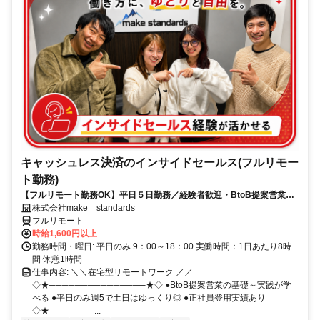
キャッシュレス決済のインサイドセールス(フルリモー
ト勤務)
【フルリモート勤務OK】平日５日勤務／経験者歓迎・BtoB提案営業で
スキルアップ
株式会社make standards
フルリモート
時給1,600円以上
勤務時間・曜日: 平日のみ 9：00～18：00 実働時間：1日あたり8時
間 休憩1時間
仕事内容: ＼＼在宅型リモートワーク ／／
◇★───────────────★◇ ●BtoB提案営業の基礎～実践が学
べる ●平日のみ週5で土日はゆっくり◎ ●正社員登用実績あり
◇★───────...