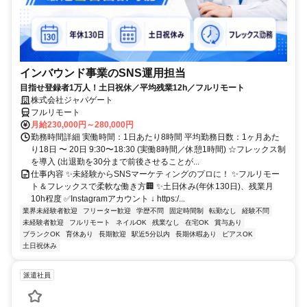
インバウンド事業のSNS運用担当
目指せ登録者1万人！土日祝休／平均残業12h／フルリモート
株式会社ジャパゲート
フルリモート
月給230,000円～280,000円
勤務時間詳細 実働時間：1日あたり8時間 平均勤務日数：1ヶ月あた
り18日 〜 20日 9:30〜18:30 (実働8時間／休憩1時間) ☆フレックス制
を導入 (出退勤を30分まで前後させることが...
仕事内容 ✨未経験からSNSマーケティングのプロに！ ✨フルリモー
ト＆フレックスで柔軟な働き方🏢 ✨土日休み(年休130日)、残業月
10h程度 ✅Instagramアカウント ↓ https:/...
業界未経験者歓迎
フリーター歓迎
学歴不問
固定時間制
転勤なし
経験不問
未経験者歓迎
フルリモート
ネイルOK
残業なし
在宅OK
賞与あり
ブランクOK
育休あり
長期歓迎
駅近5分以内
長期休暇あり
ピアスOK
土日祝休み
派遣社員