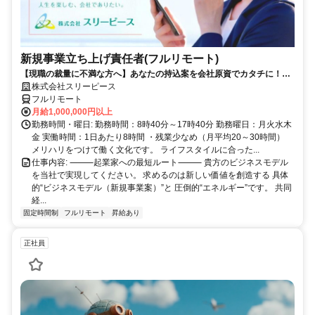
新規事業立ち上げ責任者(フルリモート)
【現職の裁量に不満な方へ】あなたの持込案を会社原資でカタチに！最
短6ヶ月で共同経営者の道へ
株式会社スリーピース
フルリモート
月給1,000,000円以上
勤務時間・曜日: 勤務時間：8時40分～17時40分 勤務曜日：月火水木
金 実働時間：1日あたり8時間 ・残業少なめ（月平均20～30時間）
メリハリをつけて働く文化です。 ライフスタイルに合った...
仕事内容: ⸻起業家への最短ルート⸻ 貴方のビジネスモデル
を当社で実現してください。 求めるのは新しい価値を創造する 具体
的“ビジネスモデル（新規事業案）”と 圧倒的“エネルギー”です。 共同
経...
固定時間制
フルリモート
昇給あり
正社員