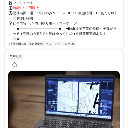
フルリモート
時給1,600円以上
勤務時間・曜日: 平日のみ 9：00～18：00 実働時間：1日あたり8時
間 休憩1時間
仕事内容: ＼＼在宅型リモートワーク ／／
◇★───────────────★◇ ●BtoB提案営業の基礎～実践が学
べる ●平日のみ週5で土日はゆっくり◎ ●社員登用実績あり！
◇★───────...
社員登用あり
固定時間制
フルリモート
在宅OK
契約社員