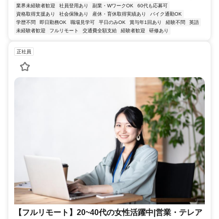
業界未経験者歓迎
社員登用あり
副業・WワークOK
60代も応募可
資格取得支援あり
社会保険あり
産休・育休取得実績あり
バイク通勤OK
学歴不問
即日勤務OK
職場見学可
平日のみOK
賞与年1回あり
経験不問
英語
未経験者歓迎
フルリモート
交通費全額支給
経験者歓迎
研修あり
正社員
【フルリモート】20~40代の女性活躍中|営業・テレア