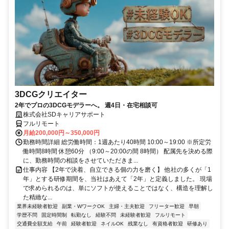
3DCGクリエイター
2年でプロの3DCGモデラーへ。 週4日・在宅相談可
株式会社SDキャリアサポート
フルリモート
月給200,000円～350,000円
勤務時間詳細 総労働時間：1週あたり40時間 10:00～19:00 ※所定労
働時間8時間 休憩60分 （9:00～20:00の間 8時間） 配属先を決める際
に、勤務時間の相談をさせていただきま...
仕事内容 【2年で決着、自立できる個の力を磨く】 他社の多くが「1
年」とする研修期間を、当社はあえて「2年」と定義しました。 現場
で求められるのは、単にソフトが使えることではなく、構造を理解し
た精緻な...
業界未経験者歓迎
副業・WワークOK
主婦・主夫歓迎
フリーター歓迎
早朝
学歴不問
固定時間制
転勤なし
経験不問
未経験者歓迎
フルリモート
交通費全額支給
午前
経験者歓迎
ネイルOK
残業なし
有資格者歓迎
研修あり