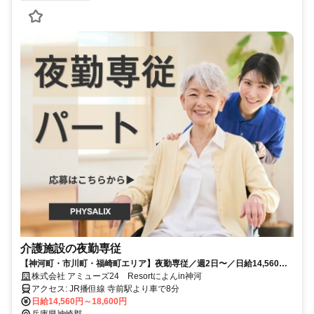
介護施設の夜勤専従
【神河町・市川町・福崎町エリア】夜勤専従／週2日〜／日給14,560
円〜18,600円✨／Wワーク可／マイカー通勤OK
株式会社 アミューズ24 Resortによんin神河
アクセス: JR播但線 寺前駅より車で8分
日給14,560円～18,600円
兵庫県神崎郡