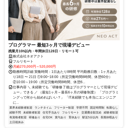
プログラマー 最短3ヶ月で現場デビュー
残業月10h以内・年間休日128日・リモート可
株式会社ネオアクト
フルリモート
月給270,000円～520,000円
勤務時間詳細 実働時間：1日あたり8時間 平均勤務日数：1ヶ月あた
り18日 〜 21日 ①9:00~18:00（所定労働時間8時間、休憩60分）
②10:00～19:00（所定労働時間8時間、休憩6...
仕事内容 ＼ 未経験でも「研修修了後はプログラマーとして現場デビ
ュー」できる ／ （最短1ヶ月～最長6ヶ月の研修制度） 「プログラミ
ングって何から始めればいい？」 「IT未経験でも本当にエンジニア
に...
業界未経験者歓迎
ランチタイム
フリーター歓迎
学歴不問
固定時間制
転勤なし
経験不問
未経験者歓迎
住宅手当あり
フルリモート
交通費全額支給
経験者歓迎
有資格者歓迎
研修あり
在宅OK
賞与あり
育休あり
駅近5分以内
長期休暇あり
土日祝休み