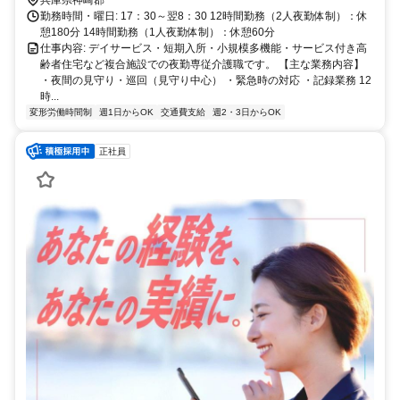
勤務時間・曜日: 17：30～翌8：30 12時間勤務（2人夜勤体制）：休
憩180分 14時間勤務（1人夜勤体制）：休憩60分
仕事内容: デイサービス・短期入所・小規模多機能・サービス付き高
齢者住宅など複合施設での夜勤専従介護職です。 【主な業務内容】
・夜間の見守り・巡回（見守り中心） ・緊急時の対応 ・記録業務 12
時...
変形労働時間制
週1日からOK
交通費支給
週2・3日からOK
正社員