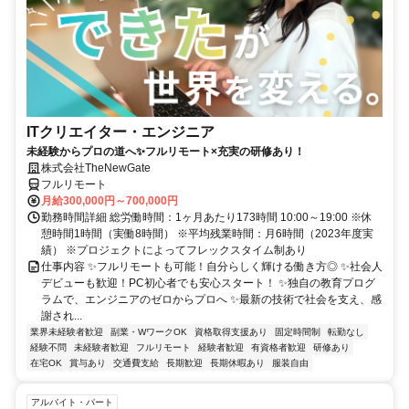
ITクリエイター・エンジニア
未経験からプロの道へ✨フルリモート×充実の研修あり！
株式会社TheNewGate
フルリモート
月給300,000円～700,000円
勤務時間詳細 総労働時間：1ヶ月あたり173時間 10:00～19:00 ※休
憩時間1時間（実働8時間） ※平均残業時間：月6時間（2023年度実
績） ※プロジェクトによってフレックスタイム制あり
仕事内容 ✨フルリモートも可能！自分らしく輝ける働き方◎ ✨社会人
デビューも歓迎！PC初心者でも安心スタート！ ✨独自の教育プログ
ラムで、エンジニアのゼロからプロへ ✨最新の技術で社会を支え、感
謝され...
業界未経験者歓迎
副業・WワークOK
資格取得支援あり
固定時間制
転勤なし
経験不問
未経験者歓迎
フルリモート
経験者歓迎
有資格者歓迎
研修あり
在宅OK
賞与あり
交通費支給
長期歓迎
長期休暇あり
服装自由
アルバイト・パート