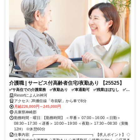
介護職 | サービス付高齢者住宅/夜勤あり 【25525】
✅サ高住での介護業務 ✅夜勤あり ✅車通勤可 ✅残業ほぼなし ✅応
募条件：介護系資格をお持ちの方
Resortによんin神河
アクセス: JR播但線「寺前駅」から車で8分
月給226,000円～245,000円
兵庫県神崎郡
勤務時間・曜日: 【勤務時間】 ＜早番＞ 07:00～16:00 ＜日勤＞
08:30～17:30 ＜遅番＞ 10:00～19:00 ＜夜勤＞ 17:30～08:30（実働
12H） ※休憩60分
仕事内容: ┏━━━━━━━━━━━━━━━┓ 【求人ポイント】 ◇