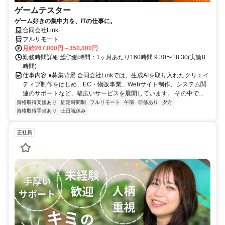
ゲームテスター
ゲーム好きの集中力を、ITの仕事に。
合同会社Link
フルリモート
月給267,000円～350,000円
勤務時間詳細 総労働時間：1ヶ月あたり160時間 9:30〜18:30(実働8
時間)
仕事内容 ●募集背景 合同会社Linkでは、生成AIを取り入れたクリエイ
ティブ制作をはじめ、EC・物販事業、Webサイト制作、システム関
連のサポートなど、幅広いサービスを展開しています。 その中で...
資格取得支援あり
固定時間制
フルリモート
午前
研修あり
夕方
資格取得手当あり
土日祝休み
正社員