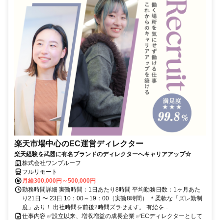
楽天市場中心のEC運営ディレクター
楽天経験を武器に有名ブランドのディレクターへキャリアアップ☆
株式会社ワンプルーフ
フルリモート
月給300,000円～500,000円
勤務時間詳細 実働時間：1日あたり8時間 平均勤務日数：1ヶ月あた
り21日 〜 23日 10：00～19：00（実働8時間） ＊柔軟な「ズレ勤制
度」あり！ 出社時間を前後2時間ズラせます。 有給を...
仕事内容 ✅設立以来、増収増益の成長企業 ✅ECディレクターとして