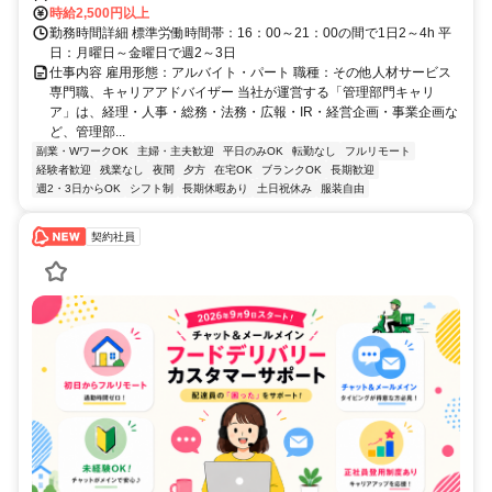
時給2,500円以上
勤務時間詳細 標準労働時間帯：16：00～21：00の間で1日2～4h 平
日：月曜日～金曜日で週2～3日
仕事内容 雇用形態：アルバイト・パート 職種：その他人材サービス
専門職、キャリアアドバイザー 当社が運営する「管理部門キャリ
ア」は、経理・人事・総務・法務・広報・IR・経営企画・事業企画な
ど、管理部...
副業・WワークOK
主婦・主夫歓迎
平日のみOK
転勤なし
フルリモート
経験者歓迎
残業なし
夜間
夕方
在宅OK
ブランクOK
長期歓迎
週2・3日からOK
シフト制
長期休暇あり
土日祝休み
服装自由
契約社員