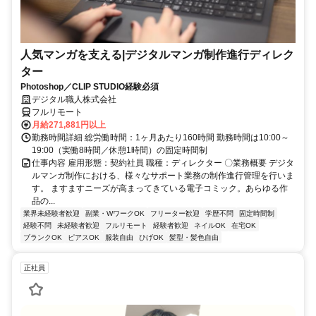
人気マンガを支える|デジタルマンガ制作進行ディレク
ター
Photoshop／CLIP STUDIO経験必須
デジタル職人株式会社
フルリモート
月給271,881円以上
勤務時間詳細 総労働時間：1ヶ月あたり160時間 勤務時間は10:00～
19:00（実働8時間／休憩1時間）の固定時間制
仕事内容 雇用形態：契約社員 職種：ディレクター 〇業務概要 デジタ
ルマンガ制作における、様々なサポート業務の制作進行管理を行いま
す。 ますますニーズが高まってきている電子コミック。あらゆる作
品の...
業界未経験者歓迎
副業・WワークOK
フリーター歓迎
学歴不問
固定時間制
経験不問
未経験者歓迎
フルリモート
経験者歓迎
ネイルOK
在宅OK
ブランクOK
ピアスOK
服装自由
ひげOK
髪型・髪色自由
正社員