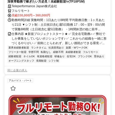
深夜帯勤務で稼ぎたい方必見！未経験歓迎✨(TP18PSM)
Teleperformance Japan株式会社
フルリモート
月給330,000円～360,000円
勤務時間詳細 実働時間：1日あたり8時間 平均勤務日数：1ヶ月あた
り21日 ▼シフト制：土日祝日含む週5日勤務 17：00～翌9：00の間
で実働8時間（土日祝含む週5日勤務） ・1時間休憩の他に前半...
仕事内容 ★新規プロジェクトスタート★ ✅ 完全在宅勤務♪ ✅ 弊社で
しか募集をしていないポジションです♪ ✅ これからの組織を一緒に形
づくるやりがい ✅ 前例にとらわれず、新しい挑戦ができる環境 ✅...
業界未経験者歓迎
ランチタイム
社員登用あり
副業・WワークOK
フリーター歓迎
学歴不問
転勤なし
経験不問
未経験者歓迎
フルリモート
経験者歓迎
ネイルOK
有資格者歓迎
研修あり
在宅OK
ブランクOK
育休あり
オープニングスタッフ
長期歓迎
シフト制
同じ企業の求人
アルバイト・パート