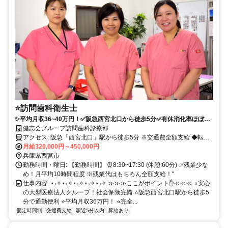
⭐️訪問歯科衛生士
✨平均月収36~40万円！✅阪急西宮北口から徒歩5分✅有休消化率ほぼ
100%！✅土日休み＆年件休日125日✅残業少なめ！月平均10時間ほど✅
健志会グループ訪問歯科診療部
福利厚生◎✅働くママさん応援！
アクセス: 阪急「西宮北口」駅から徒歩5分 ※交通費全額支給 ◆転勤
なし
月給320,000円～450,000円
兵庫県西宮市
勤務時間・曜日: 【勤務時間】 ⏰️8:30~17:30 (休憩:60分) ✅️残業少な
め！月平均10時間程度 ※残業代はもちろん全額支給！"
仕事内容: ⋆˖✧⋆˖✧⋆˖✧⋆˖✧⋆˖✧ ≫≫≫ここがポイント✋️≪≪≪ ⭐️安心
の大型医療法人グループ！社会保険完備 ⭐️阪急西宮北口駅から徒歩5
分で通勤便利 ⭐️平均月収36万円！ ⭐️完全...
固定時間制
交通費支給
駅近5分以内
昇給あり