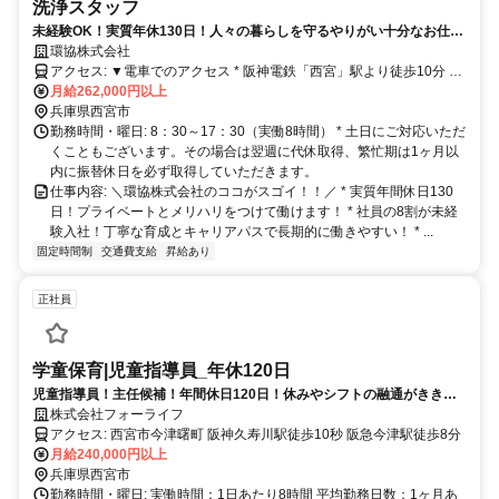
洗浄スタッフ
未経験OK！実質年休130日！人々の暮らしを守るやりがい十分なお仕
事！
環協株式会社
アクセス: ▼電車でのアクセス * 阪神電鉄「西宮」駅より徒歩10分 *
JR「西宮」駅より徒歩10分 * 阪急神戸線「西宮北口」駅より徒歩18
月給262,000円以上
分
兵庫県西宮市
勤務時間・曜日: 8：30～17：30（実働8時間） * 土日にご対応いただ
くこともございます。その場合は翌週に代休取得、繁忙期は1ヶ月以
内に振替休日を必ず取得していただきます。
仕事内容: ＼環協株式会社のココがスゴイ！！／ * 実質年間休日130
日！プライベートとメリハリをつけて働けます！ * 社員の8割が未経
験入社！丁寧な育成とキャリアパスで長期的に働きやすい！ * ...
固定時間制
交通費支給
昇給あり
正社員
学童保育|児童指導員_年休120日
児童指導員！主任候補！年間休日120日！休みやシフトの融通がききや
すい⭐️
株式会社フォーライフ
アクセス: 西宮市今津曙町 阪神久寿川駅徒歩10秒 阪急今津駅徒歩8分
月給240,000円以上
兵庫県西宮市
勤務時間・曜日: 実働時間：1日あたり8時間 平均勤務日数：1ヶ月あ