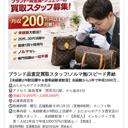
ブランド品査定買取スタッフ/ノルマ無/スピード昇給
【未経験が9割活躍中＆接客経験者歓迎】未経験から1年で年収1000万円
超えも！？ブランド買取・店長候補｜完全週休2日・残業ほぼなし｜イ
おたからやアクタ西宮店
ンセンティブ充実｜20代30代活躍中
アクセス: 阪急電車「西宮北口駅」から徒歩1分
月給270,000円～2,000,000円
兵庫県西宮市
勤務時間・曜日: 店舗勤務 9:45-19:15（実務8時間） ※シフト制
仕事内容: ＼ 未経験者が9割以上活躍中 ／ おたからやアクタ西宮店の
「買取スタッフ」。 未経験歓迎！ ✅ 【高収入】 インセンティブ充
実！入社1年目で年収1000万円の実績も ✅ 【簡単】 ...
固定時間制
交通費支給
駅近5分以内
昇給あり