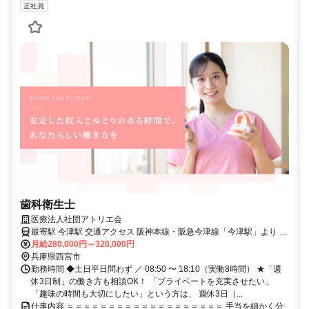
正社員
歯科衛生士
医療法人社団アトリエ会
最寄駅 今津駅 交通アクセス 阪神本線・阪急今津線「今津駅」より 徒
歩約11分
月給280,000円～320,000円
兵庫県西宮市
勤務時間 ◆土日平日問わず ／ 08:50 〜 18:10（実働8時間） ★「週
休3日制」の働き方も相談OK！ 「プライベートを充実させたい」
「趣味の時間も大切にしたい」という方は、 週休3日（...
仕事内容 ＝＝＝＝＝＝＝＝＝＝＝＝＝＝＝＝＝＝＝ 手当を細かく分