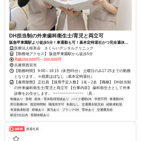
DH担当制の外来歯科衛生士/育児と両立可
阪急甲東園駅より徒歩5分！車通勤も可！基本定時退社かつ完全週休二
日制で勤務可能です！
医療法人桜美会 さくらいデンタルクリニック
【勤務地アクセス】 阪急甲東園駅から徒歩5分
月給250,000円～350,000円
兵庫県西宮市
【勤務時間】 9:00～18:15（休憩65分） 土曜日のみ17:25までの勤務
となります。 ※残業ほぼなし（基本定時退社）
【雇用形態】 正社員 【採用予定人数】 1名～2名 【職種】 DH担当制
の外来歯科衛生士/育児と両立可 【仕事内容】 歯科衛生士として外来
診療をお任せします。 ~~~~~~~~~~~~~~ 〈具...
制服あり
長期
産休・育休取得実績あり
バイク通勤OK
学歴不問
車通勤OK
即日勤務OK
固定時間制
職場見学可
転勤なし
交通費全額支給
経験者歓迎
有資格者歓迎
研修あり
賞与あり
ブランクOK
育休あり
交通費支給
駅近5分以内
長期休暇あり
派遣社員