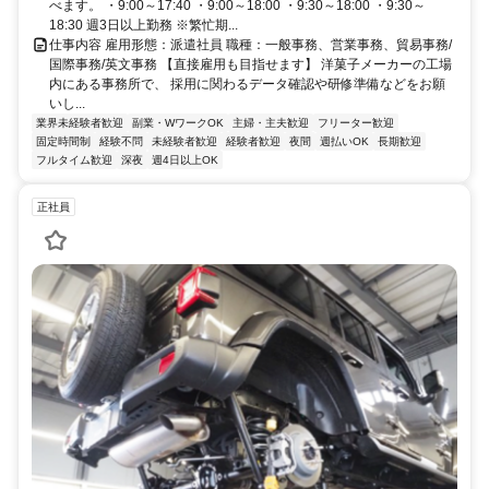
べます。 ・9:00～17:40 ・9:00～18:00 ・9:30～18:00 ・9:30～
18:30 週3日以上勤務 ※繁忙期...
仕事内容 雇用形態：派遣社員 職種：一般事務、営業事務、貿易事務/
国際事務/英文事務 【直接雇用も目指せます】 洋菓子メーカーの工場
内にある事務所で、 採用に関わるデータ確認や研修準備などをお願
いし...
業界未経験者歓迎
副業・WワークOK
主婦・主夫歓迎
フリーター歓迎
固定時間制
経験不問
未経験者歓迎
経験者歓迎
夜間
週払いOK
長期歓迎
フルタイム歓迎
深夜
週4日以上OK
正社員