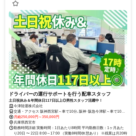
ドライバーの運行サポートを行う配車スタッフ
土日祝休み＆年間休日117日以上◎男性スタッフ活躍中！
今津陸運株式会社
交通・アクセス 阪神西宮駅～車で10分､阪神･阪急今津駅～車で10分､
JR西宮駅～車で13分★マイカー通勤OK(無料駐車場あり)
月給250,000円～350,000円
兵庫県西宮市
勤務時間詳細 実働時間：1日あたり8時間 平均勤務日数：1ヶ月あた
り20日 〜 22日 8:00～17:00 （実働8時間/休憩あり） ※残業は月20時