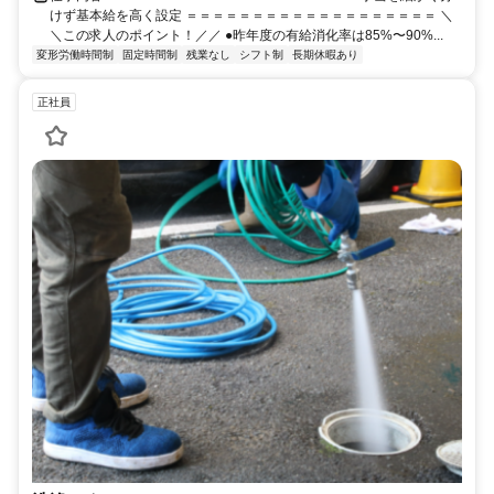
けず基本給を高く設定 ＝＝＝＝＝＝＝＝＝＝＝＝＝＝＝＝＝＝＝ ＼
＼この求人のポイント！／／ ●昨年度の有給消化率は85%〜90%...
変形労働時間制
固定時間制
残業なし
シフト制
長期休暇あり
正社員