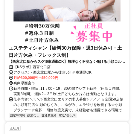
エステティシャン【給料30万保障・週3日休み可・土
日片方休み・フレックス制】
【西宮北口駅からスグ!!/車通勤OK】無理なく不安なく働ける小顔コルギ
サロン
【KSラボ】西宮北口店
アクセス: ・西宮北口駅から徒歩5分 ※車通勤OK
月給300,000円～450,000円
兵庫県西宮市
勤務時間・曜日: 11：00～19：30の間でシフト勤務 （休憩１時間。
実働8時間） 週休2～3日制 土日どちらか片方は出勤となります。
仕事内容: ＼＼＼✨西宮北口エリアの求人募集✨／／／ ☆全国50店舗
の小顔専門店☆ 顔のむくみ、、ゆがみ、エラ張りを改善する☆小顔
プランナー☆急募！ 研修制度充実で、未経験者も活躍できる環境で...
固定時間制
残業なし
交通費支給
駅近5分以内
正社員