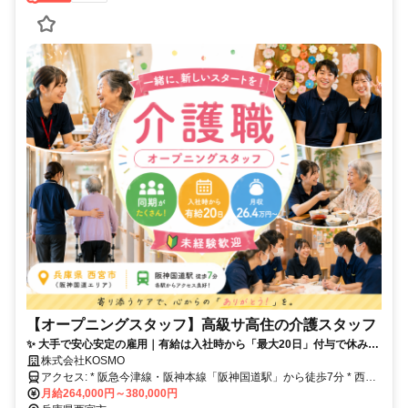
【オープニングスタッフ】高級サ高住の介護スタッフ
✨ 大手で安心安定の雇用｜有給は入社時から「最大20日」付与で休みや
すさ抜群 ✨ 月収26.4万円〜38万円＋賞与年2回（平均3.3ヶ月分） ✨ 未
株式会社KOSMO
経験・無資格からプロを目指せる手厚いOJT研修＆資格取得支援あり ✨
アクセス: * 阪急今津線・阪神本線「阪神国道駅」から徒歩7分 * 西宮
育児手当（月2万円）や住宅手当（最大3万円）など生活を支える福利厚
駅、今津駅、西宮北口駅、三ノ宮駅、元町駅、御影駅、甲子園駅、尼
月給264,000円～380,000円