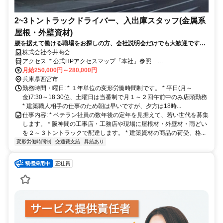
2~3トントラックドライバー、入出庫スタッフ(金属系
屋根・外壁資材)
腰を据えて働ける職場をお探しの方、会社説明会だけでも大歓迎ですの
で、ご連絡下さい。
株式会社今井商会
アクセス: * 公式HPアクセスマップ「本社」参照
https://gotoimai.co.jp/company/access/ * 国道２号線「瓦木東」交差
月給250,000円～280,000円
点前。交通費は距離別支給します。近隣居住であれば徒歩、自転車も
兵庫県西宮市
可。 自家用車通勤も相談可
勤務時間・曜日: * １年単位の変形労働時間制です。 * 平日(月～
金)7:30～18:30位、土曜日は当番制で月１～２回午前中のみ店頭勤務
* 建築職人相手の仕事のため朝は早いですが、夕方は18時...
仕事内容: * ベテラン社員の数年後の定年を見据えて、若い世代を募集
します。 * 阪神間の工事店・工務店や現場に屋根材・外壁材・雨どい
を２～３トントラックで配達します。 * 建築資材の商品の荷受、格...
変形労働時間制
交通費支給
昇給あり
正社員