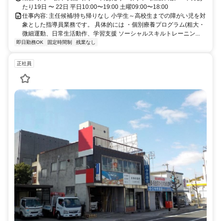
たり19日 〜 22日 平日10:00〜19:00 土曜09:00〜18:00
仕事内容: 主任候補/持ち帰りなし 小学生～高校生までの障がい児を対
象とした指導員業務です。 具体的には ・個別療養プログラム(粗大・
微細運動、日常生活動作、学習支援 ソーシャルスキルトレーニン...
即日勤務OK
固定時間制
残業なし
正社員