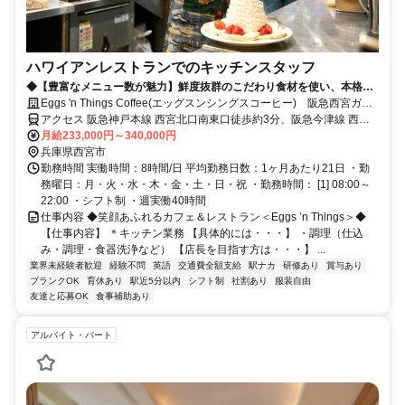
ハワイアンレストランでのキッチンスタッフ
◆【豊富なメニュー数が魅力】鮮度抜群のこだわり食材を使い、本格ハ
ワイ料理～洋食全般の腕を磨けます◆
Eggs 'n Things Coffee(エッグスンシングスコーヒー) 阪急西宮ガー
デンズ店 社員募集
アクセス 阪急神戸本線 西宮北口南東口徒歩約3分、阪急今津線 西宮
北口南東口徒歩約3分、連絡バス 西宮北口南東口徒歩約3分 西宮北口
月給233,000円～340,000円
駅連絡デッキ直結 阪神国道駅徒歩15分
兵庫県西宮市
勤務時間 実働時間：8時間/日 平均勤務日数：1ヶ月あたり21日 ・勤
務曜日：月・火・水・木・金・土・日・祝 ・勤務時間： [1] 08:00～
22:00 ・シフト制 ・週実働40時間
仕事内容 ◆笑顔あふれるカフェ＆レストラン＜Eggs ’n Things＞◆
【仕事内容】 ＊キッチン業務 【具体的には・・・】 ・調理（仕込
み・調理・食器洗浄など） 【店長を目指す方は・・・】 ...
業界未経験者歓迎
経験不問
英語
交通費全額支給
駅ナカ
研修あり
賞与あり
ブランクOK
育休あり
駅近5分以内
シフト制
社割あり
服装自由
友達と応募OK
食事補助あり
アルバイト・パート