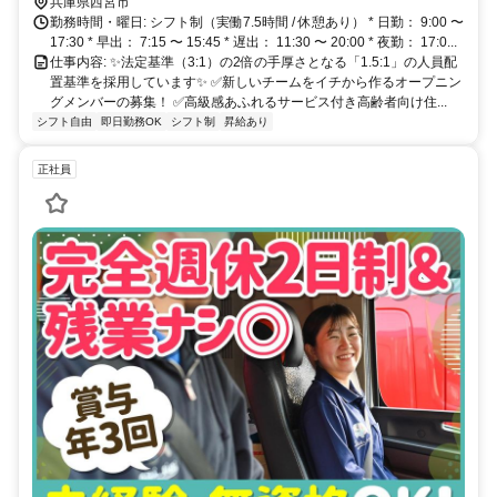
生が充実！
崎駅からもアクセス抜群！ ※マイカー通勤も相談可能です◎
兵庫県西宮市
勤務時間・曜日: シフト制（実働7.5時間 / 休憩あり） * 日勤： 9:00 〜
17:30 * 早出： 7:15 〜 15:45 * 遅出： 11:30 〜 20:00 * 夜勤： 17:0...
仕事内容: ✨法定基準（3:1）の2倍の手厚さとなる「1.5:1」の人員配
置基準を採用しています✨ ✅新しいチームをイチから作るオープニン
グメンバーの募集！ ✅高級感あふれるサービス付き高齢者向け住...
シフト自由
即日勤務OK
シフト制
昇給あり
正社員