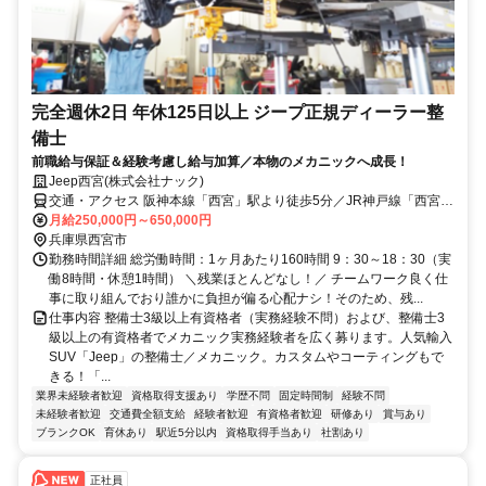
完全週休2日 年休125日以上 ジープ正規ディーラー整
備士
前職給与保証＆経験考慮し給与加算／本物のメカニックへ成長！
Jeep西宮(株式会社ナック)
交通・アクセス 阪神本線「西宮」駅より徒歩5分／JR神戸線「西宮」
駅より徒歩6分
月給250,000円～650,000円
兵庫県西宮市
勤務時間詳細 総労働時間：1ヶ月あたり160時間 9：30～18：30（実
働8時間・休憩1時間） ＼残業ほとんどなし！／ チームワーク良く仕
事に取り組んでおり誰かに負担が偏る心配ナシ！そのため、残...
仕事内容 整備士3級以上有資格者（実務経験不問）および、整備士3
級以上の有資格者でメカニック実務経験者を広く募ります。人気輸入
SUV「Jeep」の整備士／メカニック。カスタムやコーティングもで
きる！「...
業界未経験者歓迎
資格取得支援あり
学歴不問
固定時間制
経験不問
未経験者歓迎
交通費全額支給
経験者歓迎
有資格者歓迎
研修あり
賞与あり
ブランクOK
育休あり
駅近5分以内
資格取得手当あり
社割あり
正社員