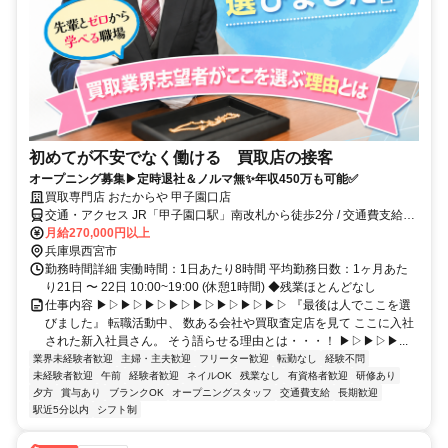
初めてが不安でなく働ける 買取店の接客
オープニング募集▶定時退社＆ノルマ無✨年収450万も可能✅
買取専門店 おたからや 甲子園口店
交通・アクセス JR「甲子園口駅」南改札から徒歩2分 / 交通費支給・
遠方への転勤なし◎
月給270,000円以上
兵庫県西宮市
勤務時間詳細 実働時間：1日あたり8時間 平均勤務日数：1ヶ月あた
り21日 〜 22日 10:00~19:00 (休憩1時間) ◆残業ほとんどなし
仕事内容 ▶▷▶▷▶▷▶▷▶▷▶▷▶▷▶▷ 『最後は人でここを選
びました』 転職活動中、 数ある会社や買取査定店を見て ここに入社
された新入社員さん。 そう語らせる理由とは・・・！ ▶▷▶▷▶...
業界未経験者歓迎
主婦・主夫歓迎
フリーター歓迎
転勤なし
経験不問
未経験者歓迎
午前
経験者歓迎
ネイルOK
残業なし
有資格者歓迎
研修あり
夕方
賞与あり
ブランクOK
オープニングスタッフ
交通費支給
長期歓迎
駅近5分以内
シフト制