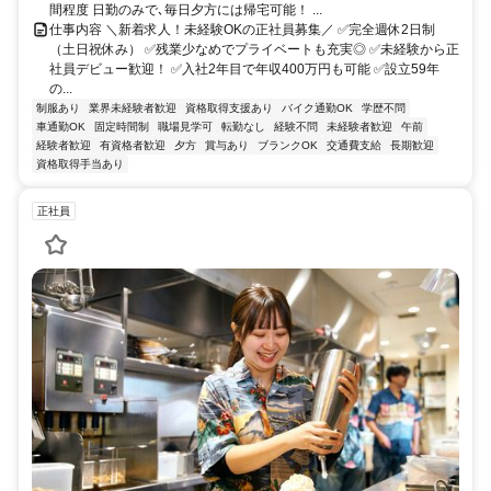
間程度 日勤のみで､毎日夕方には帰宅可能！ ...
仕事内容 ＼新着求人！未経験OKの正社員募集／ ✅完全週休2日制
（土日祝休み） ✅残業少なめでプライベートも充実◎ ✅未経験から正
社員デビュー歓迎！ ✅入社2年目で年収400万円も可能 ✅設立59年
の...
制服あり
業界未経験者歓迎
資格取得支援あり
バイク通勤OK
学歴不問
車通勤OK
固定時間制
職場見学可
転勤なし
経験不問
未経験者歓迎
午前
経験者歓迎
有資格者歓迎
夕方
賞与あり
ブランクOK
交通費支給
長期歓迎
資格取得手当あり
正社員