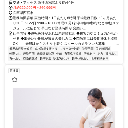
交通・アクセス 阪神西宮駅より徒歩4分
月給220,000円～260,000円
兵庫県西宮市
勤務時間詳細 実働時間：1日あたり8時間 平均勤務日数：1ヶ月あた
り20日 〜 22日 9:00～18:00(休憩60分) 行事や修学旅行など 学校スケ
ジュールに応じて 早出など勤務時間が 変動い...
仕事内容 ◆運転免許があれば未経験歓迎 ◆接客力やコミュ力が活か
せる ◆出会いや挑戦が毎日の楽しみに ◆閑散期には長期連休も取得
OK ――未経験からスキルを磨く スクールカメラマン大募集―― 「...
業界未経験者歓迎
資格取得支援あり
フリーター歓迎
学歴不問
固定時間制
転勤なし
経験不問
未経験者歓迎
午前
有資格者歓迎
研修あり
夕方
賞与あり
育休あり
交通費支給
長期歓迎
駅近5分以内
長期休暇あり
食事補助あり
正社員