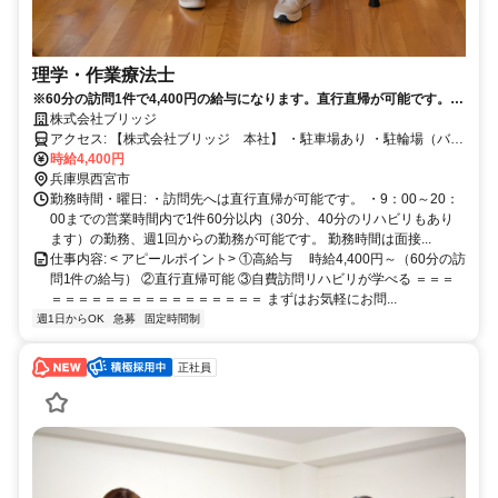
理学・作業療法士
※60分の訪問1件で4,400円の給与になります。直行直帰が可能です。女
性活躍中です。
株式会社ブリッジ
アクセス: 【株式会社ブリッジ 本社】 ・駐車場あり ・駐輪場（バイ
時給4,400円
ク、自転車）あり ・最寄り駅 JR阪和線 鳳駅 徒歩10分
兵庫県西宮市
勤務時間・曜日: ・訪問先へは直行直帰が可能です。 ・9：00～20：
00までの営業時間内で1件60分以内（30分、40分のリハビリもあり
ます）の勤務、週1回からの勤務が可能です。 勤務時間は面接...
仕事内容: < アピールポイント> ①高給与 時給4,400円～（60分の訪
問1件の給与） ②直行直帰可能 ③自費訪問リハビリが学べる ＝＝＝
＝＝＝＝＝＝＝＝＝＝＝＝＝＝＝＝ まずはお気軽にお問...
週1日からOK
急募
固定時間制
正社員