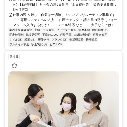
分) 【勤務曜日】 月～金の週5日勤務（土日祝休み） 契約更新期間：
3ヵ月更新
仕事内容 ＼難しい作業は一切無し！シンプルなルーティン事務です
／ ・専用システムへの入力 ・在庫チェック ・請求書の発行（フォー
マットへ入力するだけ！） ・メール対応 など ━━ 大手ならでは♩...
業界未経験者歓迎
主婦・主夫歓迎
フリーター歓迎
学歴不問
即日勤務OK
固定時間制
職場見学可
平日のみOK
経験不問
未経験者歓迎
経験者歓迎
ネイルOK
残業なし
研修あり
ブランクOK
交通費支給
長期歓迎
フルタイム歓迎
駅近5分以内
ピアスOK
正社員