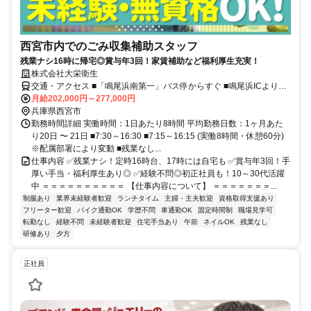
西宮市内でのごみ収集補助スタッフ
残業ナシ16時に帰宅◎賞与年3回！家賃補助など福利厚生充実！
株式会社大栄衛生
交通・アクセス ■「鳴尾浜南第一」バス停からすぐ ■鳴尾浜ICより車
で３分 ※マイカー・バイク通勤OK
月給202,000円～277,000円
兵庫県西宮市
勤務時間詳細 実働時間：1日あたり8時間 平均勤務日数：1ヶ月あた
り20日 〜 21日 ■7:30～16:30 ■7:15～16:15 (実働8時間・休憩60分)
※配属部署により変動 ■残業なし...
仕事内容 ✅残業ナシ！定時16時台、17時には自宅も ✅賞与年3回！手
厚い手当・福利厚生あり◎ ✅経験不問◎初正社員も！10～30代活躍
中 ＝＝＝＝＝＝＝＝＝＝ 【仕事内容について】 ＝＝＝＝＝＝＝...
制服あり
業界未経験者歓迎
ランチタイム
主婦・主夫歓迎
資格取得支援あり
フリーター歓迎
バイク通勤OK
学歴不問
車通勤OK
固定時間制
職場見学可
転勤なし
経験不問
未経験者歓迎
住宅手当あり
午前
ネイルOK
残業なし
研修あり
夕方
正社員