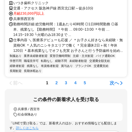
いつき歯科クリニック
交通・アクセス 阪急神戸線 西宮北口駅～徒歩10分
月給230,000円以上
兵庫県西宮市
勤務時間詳細 総労働時間：1週あたり40時間 ◎1日8時間勤務 ◎基
本、残業なし 【勤務時間】 ＊午前 … 09:00~13:00 ＊午前 …
14:15~19:30 └火曜のみ18:30まで ...
仕事内容 ＼ 医療系デビューも応援 ／ ＊お子さん好きなら未経験・無
資格OK ＊人気のニシキタエリアで働く ＊完全週休2日＋祝！年休
120日 ＊基本残業なしでオフも充実 お子さんと行う予防歯科を始め...
制服あり
業界未経験者歓迎
変形労働時間制
主婦・主夫歓迎
バイク通勤OK
学歴不問
職場見学可
転勤なし
経験不問
未経験者歓迎
交通費全額支給
経験者歓迎
残業なし
有資格者歓迎
賞与あり
ブランクOK
交通費支給
長期歓迎
長期休暇あり
前へ
次へ
1
2
3
4
5
この条件の新着求人を受け取る
兵庫県 / 西宮市
社会保険あり
「LINEで受け取る」では、新着求人のほか、おすすめ情報なども配信しま
す。
詳しくはこちら