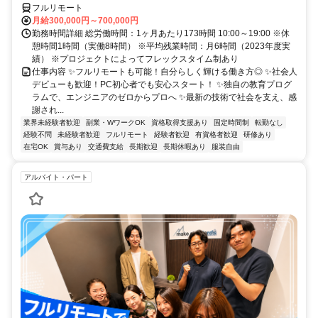
フルリモート
月給300,000円～700,000円
勤務時間詳細 総労働時間：1ヶ月あたり173時間 10:00～19:00 ※休
憩時間1時間（実働8時間） ※平均残業時間：月6時間（2023年度実
績） ※プロジェクトによってフレックスタイム制あり
仕事内容 ✨フルリモートも可能！自分らしく輝ける働き方◎ ✨社会人
デビューも歓迎！PC初心者でも安心スタート！ ✨独自の教育プログ
ラムで、エンジニアのゼロからプロへ ✨最新の技術で社会を支え、感
謝され...
業界未経験者歓迎
副業・WワークOK
資格取得支援あり
固定時間制
転勤なし
経験不問
未経験者歓迎
フルリモート
経験者歓迎
有資格者歓迎
研修あり
在宅OK
賞与あり
交通費支給
長期歓迎
長期休暇あり
服装自由
アルバイト・パート