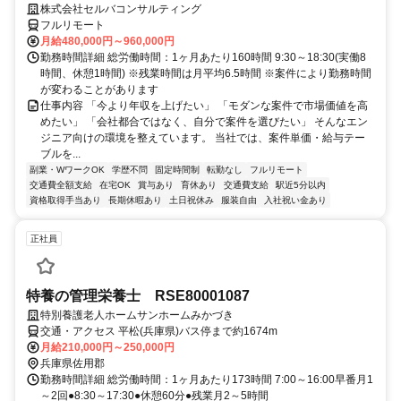
株式会社セルバコンサルティング
フルリモート
月給480,000円～960,000円
勤務時間詳細 総労働時間：1ヶ月あたり160時間 9:30～18:30(実働8
時間、休憩1時間) ※残業時間は月平均6.5時間 ※案件により勤務時間
が変わることがあります
仕事内容 「今より年収を上げたい」 「モダンな案件で市場価値を高
めたい」 「会社都合ではなく、自分で案件を選びたい」 そんなエン
ジニア向けの環境を整えています。 当社では、案件単価・給与テー
ブルを...
副業・WワークOK
学歴不問
固定時間制
転勤なし
フルリモート
交通費全額支給
在宅OK
賞与あり
育休あり
交通費支給
駅近5分以内
資格取得手当あり
長期休暇あり
土日祝休み
服装自由
入社祝い金あり
正社員
特養の管理栄養士 RSE80001087
特別養護老人ホームサンホームみかづき
交通・アクセス 平松(兵庫県)バス停まで約1674m
月給210,000円～250,000円
兵庫県佐用郡
勤務時間詳細 総労働時間：1ヶ月あたり173時間 7:00～16:00早番月1
～2回●8:30～17:30●休憩60分●残業月2～5時間