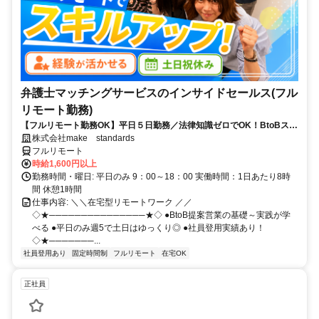
弁護士マッチングサービスのインサイドセールス(フル
リモート勤務)
【フルリモート勤務OK】平日５日勤務／法律知識ゼロでOK！BtoBスキ
ルが身につく営業職
株式会社make standards
フルリモート
時給1,600円以上
勤務時間・曜日: 平日のみ 9：00～18：00 実働時間：1日あたり8時
間 休憩1時間
仕事内容: ＼＼在宅型リモートワーク ／／
◇★───────────────★◇ ●BtoB提案営業の基礎～実践が学
べる ●平日のみ週5で土日はゆっくり◎ ●社員登用実績あり！
◇★───────...
社員登用あり
固定時間制
フルリモート
在宅OK
正社員