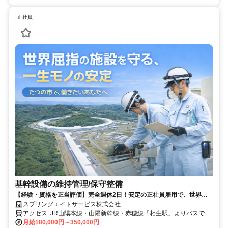
正社員
基幹設備の維持管理/保守整備
【経験・資格を正当評価】完全週休2日！安定の正社員雇用で、世界最
高性能の施設「SPring-8」を支えるコアメンバーへ◆必ず2人1組のチー
スプリングエイトサービス株式会社
ム制／残業ほとんどなし
アクセス: JR山陽本線・山陽新幹線・赤穂線「相生駅」よりバスで約
40分 ◆車通勤OK
月給180,000円～350,000円