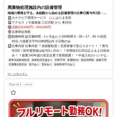
廃棄物処理施設内の設備管理
地域の環境を守る。未経験から始める設備管理の仕事◎賞与年2回・土
日祝休み・年間休日120日！
カナデビア環境サービス にしはりま支所
アクセス ＪＲ姫新線 三日月駅 から 車20分
月給210,000円～304,000円
兵庫県佐用郡
勤務時間 総労働時間：1ヶ月あたり160時間 8：00～17：00 ※休憩
60分 ※残業月平均10時間以内 ※日勤のみ
仕事内容 仕事内容 ＊未経験歓迎！充実研修で安心スタート！ ＊賞与
年2回！前年度実績は給与3ヶ月分！ ＊年間休日120日以上＆土日祝休
み！ ＊創業140年超の安定企業で長期就業！ ＊中途入社のハンデな...
業界未経験者歓迎
資格取得支援あり
学歴不問
車通勤OK
固定時間制
経験不問
交通費全額支給
賞与あり
育休あり
資格取得手当あり
同じ企業の求人
アルバイト・パート