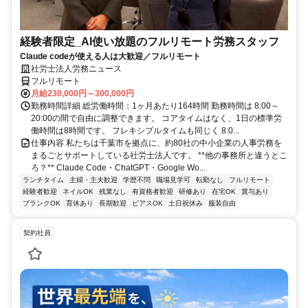
経験者限定_AI使い放題のフルリモート労務スタッフ
Claude codeが使える人は大歓迎／フルリモート
社労士法人労務ニュース
フルリモート
月給230,000円～300,000円
勤務時間詳細 総労働時間：1ヶ月あたり164時間 勤務時間は 8:00～
20:00の間で自由に調整できます。 コアタイムはなく、1日の標準労
働時間は8時間です。 フレキシブルタイムも同じく 8:0...
仕事内容 私たちは千葉市を拠点に、約80社の中小企業の人事労務を
まるごとサポートしている社労士法人です。 **他の事務所と違うとこ
ろ？** Claude Code・ChatGPT・Google Wo...
ランチタイム
主婦・主夫歓迎
学歴不問
職場見学可
転勤なし
フルリモート
経験者歓迎
ネイルOK
残業なし
有資格者歓迎
研修あり
在宅OK
賞与あり
ブランクOK
育休あり
長期歓迎
ピアスOK
土日祝休み
服装自由
契約社員