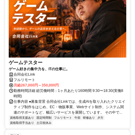
ゲームテスター
ゲーム好きの集中力を、ITの仕事に。
合同会社Link
フルリモート
月給267,000円～350,000円
勤務時間詳細 総労働時間：1ヶ月あたり160時間 9:30〜18:30(実働8
時間)
仕事内容 ●募集背景 合同会社Linkでは、生成AIを取り入れたクリエイ
ティブ制作をはじめ、EC・物販事業、Webサイト制作、システム関
連のサポートなど、幅広いサービスを展開しています。 その中で...
資格取得支援あり
固定時間制
フルリモート
午前
研修あり
夕方
資格取得手当あり
土日祝休み