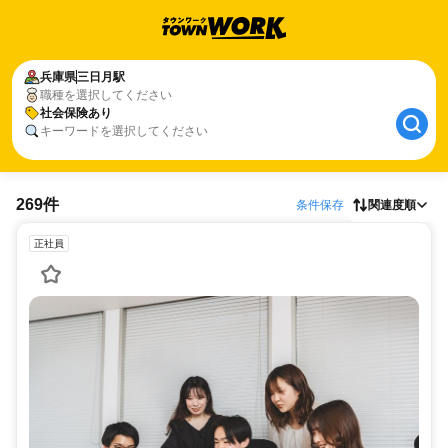
兵庫県
三日月駅
職種を選択してください
社会保険あり
キーワードを選択してください
269件
条件保存
関連度順
正社員