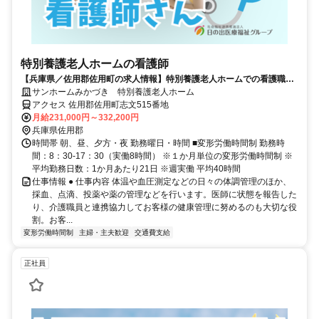
特別養護老人ホームの看護師
【兵庫県／佐用郡佐用町の求人情報】特別養護老人ホームでの看護職の
お仕事（夜勤無し）
サンホームみかづき 特別養護老人ホーム
アクセス 佐用郡佐用町志文515番地
月給231,000円～332,200円
兵庫県佐用郡
時間帯 朝、昼、夕方・夜 勤務曜日・時間 ■変形労働時間制 勤務時
間：8：30-17：30（実働8時間） ※１か月単位の変形労働時間制 ※
平均勤務日数：1か月あたり21日 ※週実働 平均40時間
仕事情報 ● 仕事内容 体温や血圧測定などの日々の体調管理のほか、
採血、点滴、投薬や薬の管理などを行います。医師に状態を報告した
り、介護職員と連携協力してお客様の健康管理に努めるのも大切な役
割。お客...
変形労働時間制
主婦・主夫歓迎
交通費支給
正社員