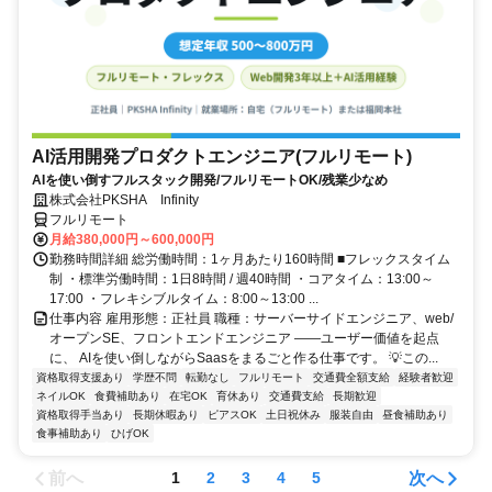
AI活用開発プロダクトエンジニア(フルリモート)
AIを使い倒すフルスタック開発/フルリモートOK/残業少なめ
株式会社PKSHA Infinity
フルリモート
月給380,000円～600,000円
勤務時間詳細 総労働時間：1ヶ月あたり160時間 ■フレックスタイム
制 ・標準労働時間：1日8時間 / 週40時間 ・コアタイム：13:00～
17:00 ・フレキシブルタイム：8:00～13:00 ...
仕事内容 雇用形態：正社員 職種：サーバーサイドエンジニア、web/
オープンSE、フロントエンドエンジニア ――ユーザー価値を起点
に、 AIを使い倒しながらSaasをまるごと作る仕事です。 💡この...
資格取得支援あり
学歴不問
転勤なし
フルリモート
交通費全額支給
経験者歓迎
ネイルOK
食費補助あり
在宅OK
育休あり
交通費支給
長期歓迎
資格取得手当あり
長期休暇あり
ピアスOK
土日祝休み
服装自由
昼食補助あり
食事補助あり
ひげOK
前へ
次へ
1
2
3
4
5