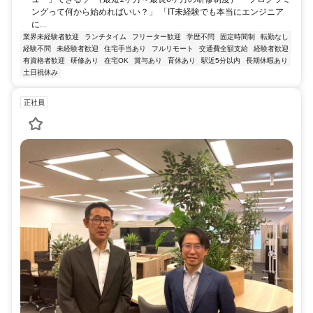
ングって何から始めればいい？」 「IT未経験でも本当にエンジニア
に...
業界未経験者歓迎
ランチタイム
フリーター歓迎
学歴不問
固定時間制
転勤なし
経験不問
未経験者歓迎
住宅手当あり
フルリモート
交通費全額支給
経験者歓迎
有資格者歓迎
研修あり
在宅OK
賞与あり
育休あり
駅近5分以内
長期休暇あり
土日祝休み
正社員