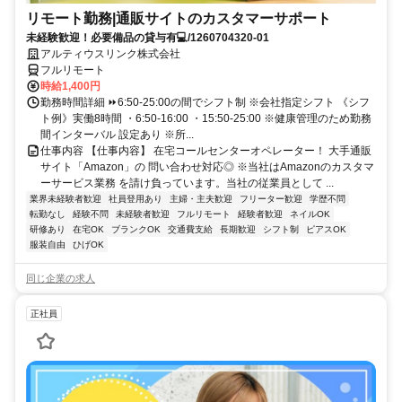
リモート勤務|通販サイトのカスタマーサポート
未経験歓迎！必要備品の貸与有💻/1260704320-01
アルティウスリンク株式会社
フルリモート
時給1,400円
勤務時間詳細 ⏩6:50-25:00の間でシフト制 ※会社指定シフト 《シフ
ト例》実働8時間 ・6:50-16:00 ・15:50-25:00 ※健康管理のため勤務
間インターバル 設定あり ※所...
仕事内容 【仕事内容】 在宅コールセンターオペレーター！ 大手通販
サイト「Amazon」の 問い合わせ対応◎ ※当社はAmazonのカスタマ
ーサービス業務 を請け負っています。当社の従業員として ...
業界未経験者歓迎
社員登用あり
主婦・主夫歓迎
フリーター歓迎
学歴不問
転勤なし
経験不問
未経験者歓迎
フルリモート
経験者歓迎
ネイルOK
研修あり
在宅OK
ブランクOK
交通費支給
長期歓迎
シフト制
ピアスOK
服装自由
ひげOK
同じ企業の求人
正社員