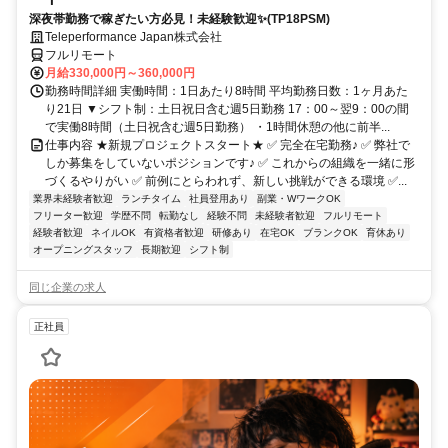
深夜帯勤務で稼ぎたい方必見！未経験歓迎✨(TP18PSM)
Teleperformance Japan株式会社
フルリモート
月給330,000円～360,000円
勤務時間詳細 実働時間：1日あたり8時間 平均勤務日数：1ヶ月あた
り21日 ▼シフト制：土日祝日含む週5日勤務 17：00～翌9：00の間
で実働8時間（土日祝含む週5日勤務） ・1時間休憩の他に前半...
仕事内容 ★新規プロジェクトスタート★ ✅ 完全在宅勤務♪ ✅ 弊社で
しか募集をしていないポジションです♪ ✅ これからの組織を一緒に形
づくるやりがい ✅ 前例にとらわれず、新しい挑戦ができる環境 ✅...
業界未経験者歓迎
ランチタイム
社員登用あり
副業・WワークOK
フリーター歓迎
学歴不問
転勤なし
経験不問
未経験者歓迎
フルリモート
経験者歓迎
ネイルOK
有資格者歓迎
研修あり
在宅OK
ブランクOK
育休あり
オープニングスタッフ
長期歓迎
シフト制
同じ企業の求人
正社員