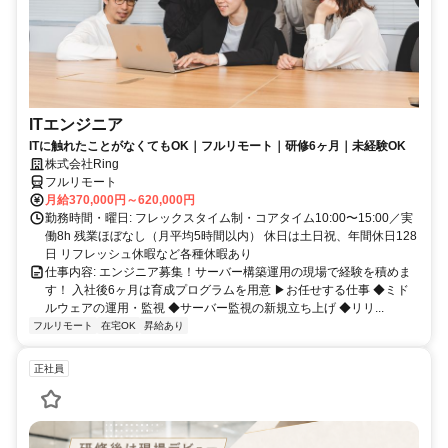
ITエンジニア
ITに触れたことがなくてもOK｜フルリモート｜研修6ヶ月｜未経験OK
株式会社Ring
フルリモート
月給370,000円～620,000円
勤務時間・曜日: フレックスタイム制・コアタイム10:00〜15:00／実
働8h 残業ほぼなし（月平均5時間以内） 休日は土日祝、年間休日128
日 リフレッシュ休暇など各種休暇あり
仕事内容: エンジニア募集！サーバー構築運用の現場で経験を積めま
す！ 入社後6ヶ月は育成プログラムを用意 ▶お任せする仕事 ◆ミド
ルウェアの運用・監視 ◆サーバー監視の新規立ち上げ ◆リリ...
フルリモート
在宅OK
昇給あり
正社員