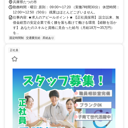
兵庫県たつの市
勤務時間・曜日: 原則： 09:00〜17:20 （実働7時間30分） 休憩時間：
12:00〜12:50（50分） 残業はほとんどございません。
仕事内容: ★求人のアピールポイント★ 【正社員採用】 設立以来、無
借金経営の安定企業で長く腰を落ち着けて働ける環境 【経験を活か
す】 あなたのスキルと資格に見合った給与（月給18万〜35万円）
を...
固定時間制
交通費支給
昇給あり
正社員