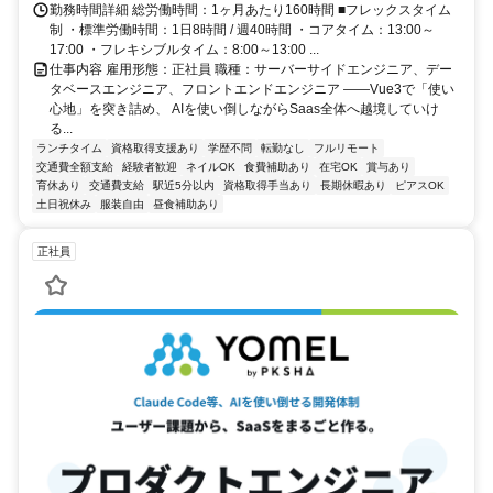
勤務時間詳細 総労働時間：1ヶ月あたり160時間 ■フレックスタイム
制 ・標準労働時間：1日8時間 / 週40時間 ・コアタイム：13:00～
17:00 ・フレキシブルタイム：8:00～13:00 ...
仕事内容 雇用形態：正社員 職種：サーバーサイドエンジニア、デー
タベースエンジニア、フロントエンドエンジニア ――Vue3で「使い
心地」を突き詰め、 AIを使い倒しながらSaas全体へ越境していけ
る...
ランチタイム
資格取得支援あり
学歴不問
転勤なし
フルリモート
交通費全額支給
経験者歓迎
ネイルOK
食費補助あり
在宅OK
賞与あり
育休あり
交通費支給
駅近5分以内
資格取得手当あり
長期休暇あり
ピアスOK
土日祝休み
服装自由
昼食補助あり
正社員