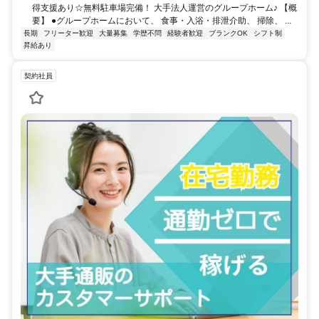
得支援あり☆無料駐車場完備！ 大手法人運営のグループホーム♪ 【概
要】 ●グループホームにおいて、 食事・入浴・排泄介助、 掃除、 ...
長期
フリーター歓迎
大量募集
学歴不問
経験者歓迎
ブランクOK
シフト制
昇給あり
契約社員