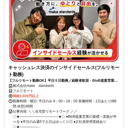
キャッシュレス決済のインサイドセールス(フルリモー
ト勤務)
【フルリモート勤務OK】平日５日勤務／経験者歓迎・BtoB提案営業で
スキルアップ
株式会社make standards
フルリモート
時給1,600円以上
勤務時間・曜日: 平日のみ 9：00～18：00 実働時間：1日あたり8時
間 休憩1時間
仕事内容: ＼＼在宅型リモートワーク ／／
◇★───────────────★◇ ●BtoB提案営業の基礎～実践が学
べる ●平日のみ週5で土日はゆっくり◎ ●正社員登用実績あり
◇★───────...