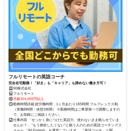
フルリモートの英語コーチ
完全在宅勤務！「好き」も「キャリア」も諦めない働き方可！
90株式会社
フルリモート
月給304,000円以上
勤務時間詳細 総労働時間：1ヶ月あたり165時間 フルフレックス制
（実働8時間・休憩1時間） ※勤務時間はご希望第一で調整しますの
で、お気軽にご相談ください。
仕事内容 「せっかく身につけた英語力、使わないまま眠らせていま
せんか？」 “もう挫折したくない”と願う人のための英語コーチングス
クール 「90 English」を運営しています。 「英語コーチ」と聞...