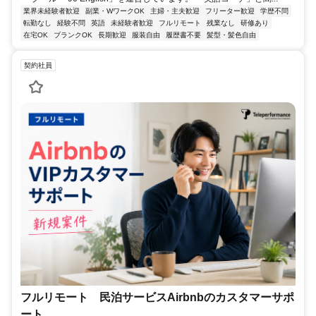
業界未経験者歓迎
副業・WワークOK
主婦・主夫歓迎
フリーター歓迎
学歴不問
転勤なし
経験不問
英語
未経験者歓迎
フルリモート
残業なし
研修あり
在宅OK
ブランクOK
長期歓迎
服装自由
履歴書不要
髪型・髪色自由
契約社員
フルリモート 民泊サービスAirbnbのカスタマーサポ
ート