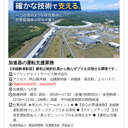
加速器の運転支援業務
【未経験者歓迎】最初は契約社員から焦らずプロを目指せる環境です◆
正社員登用制度あり/残業月平均3~5時間◆家賃半額補助制度あり
スプリングエイトサービス株式会社
アクセス: JR山陽本線・山陽新幹線・赤穂線「相生駅」よりバスで約
40分 ◆車通勤OK
月給200,000円～300,000円
兵庫県たつの市
勤務時間・曜日: 原則： 09:00〜17:30 （実働7時間30分） 休憩時間：
12:00〜13:00（1時間） 残業：平均残業時間10時間程度
仕事内容: ★求人の アピールポイント★ ◆【安心の育成体制】未経験
者歓迎!徐々にステップアップできる環境 ◆【ステップアップ】 正社
員登用制度あり／焦らずじっくりプロを目指せます ◆【適切な労働
環...
社員登用あり
固定時間制
交通費支給
昇給あり