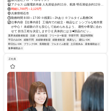
アクセス 山陽電鉄本線 人丸前徒歩約11分、航路 明石港徒歩約12分、
山陽電鉄本線 山陽明石東出口徒歩約14分
時給1,700円～2,125円
兵庫県明石市
勤務時間 8:00～17:00 ※残業1～2hあり ※フルタイム勤務OK
仕事内容 【仕事内容】 工場内での組立・検品など シンプルな軽作業
が中心！ 未経験の方も安心して始められるよう、 適性や希望に合わ
せて 担当工程を決定します◎ (( 具体的には )) ■部品のピッ...
業界未経験者歓迎
主婦・主夫歓迎
フリーター歓迎
学歴不問
固定時間制
平日のみOK
経験不問
未経験者歓迎
経験者歓迎
残業なし
週払いOK
即日払いOK
ブランクOK
長期歓迎
フルタイム歓迎
土日祝休み
昼食補助あり
食事補助あり
正社員