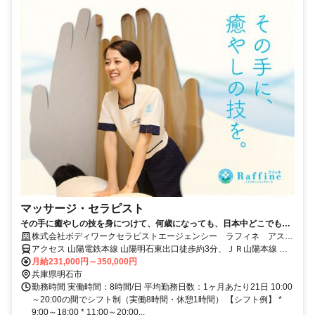
マッサージ・セラピスト
その手に癒やしの技を身につけて、何歳になっても、日本中どこでも働
けるセラピストの第一歩を踏み出しませんか。
株式会社ボディワークセラピストエージェンシー ラフィネ アスピ
ア明石店
アクセス 山陽電鉄本線 山陽明石東出口徒歩約3分、ＪＲ山陽本線 明
石南口徒歩約4分、航路 明石港徒歩約10分 最寄駅：明石駅
月給231,000円～350,000円
兵庫県明石市
勤務時間 実働時間：8時間/日 平均勤務日数：1ヶ月あたり21日 10:00
～20:00の間でシフト制（実働8時間・休憩1時間） 【シフト例】 *
9:00～18:00 * 11:00～20:00...