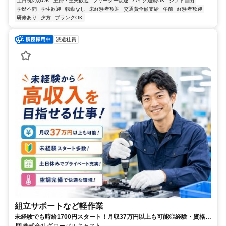
土日祝のみOK
主婦・主夫歓迎
フリーター歓迎
バイク通勤OK
シフト自由
学歴不問
学生歓迎
転勤なし
未経験者歓迎
交通費全額支給
午前
経験者歓迎
研修あり
夕方
ブランクOK
派遣社員
組立サポートなど軽作業
未経験でも時給1700円スタート！月収37万円以上も可能◎経験・資格不
要／工場内での簡単ワーク☆
株式会社グローバルキャスト