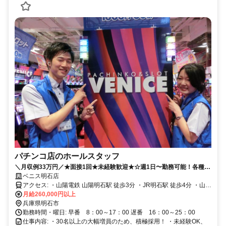
パチンコ店のホールスタッフ
＼月収例33万円／★面接1回★未経験歓迎★☆週1日〜勤務可能！各種手
当充実
ベニス明石店
アクセス: ・山陽電鉄 山陽明石駅 徒歩3分 ・JR明石駅 徒歩4分 ・山陽
電鉄 人丸前駅 徒歩13分 ・山陽電鉄 西新町駅 徒歩13分
月給260,000円以上
兵庫県明石市
勤務時間・曜日: 早番 8：00～17：00 遅番 16：00～25：00
仕事内容: ・30名以上の大幅増員のため、積極採用！ ・未経験OK、