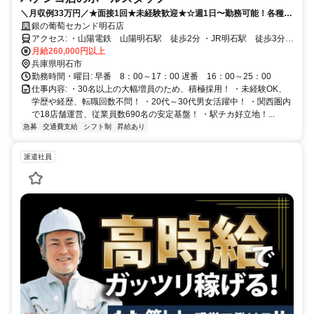
＼月収例33万円／★面接1回★未経験歓迎★☆週1日〜勤務可能！各種手
当充実
銀の葡萄セカンド明石店
アクセス: ・山陽電鉄 山陽明石駅 徒歩2分 ・JR明石駅 徒歩3分
・山陽電鉄 人丸前駅 徒歩12分 ・山陽電鉄 西新町駅 徒歩15分
月給260,000円以上
兵庫県明石市
勤務時間・曜日: 早番 8：00～17：00 遅番 16：00～25：00
仕事内容: ・30名以上の大幅増員のため、積極採用！ ・未経験OK、
学歴や経歴、転職回数不問！ ・20代～30代男女活躍中！ ・関西圏内
で18店舗運営、従業員数690名の安定基盤！ ・駅チカ好立地！...
急募
交通費支給
シフト制
昇給あり
派遣社員