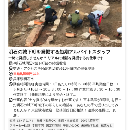
明石の城下町を発掘する短期アルバイトスタッフ
一緒に発掘しませんか？ リアルに遺跡を発掘するお仕事です
<明石城周辺>城下町跡の発掘現場
交通・アクセス 明石駅周辺徒歩10分圏内の発掘現場
日給9,500円以上
兵庫県明石市
勤務時間詳細 実働時間：1日あたり6時間 〜 7時間 平均勤務日数：1
ヶ月あたり10日 〜 20日 8：00 ～ 17：00 作業開始 8：30 － 16：30
作業終了 （発掘現場により開始・終了...
仕事内容 ”土を掘る”体を動かすお仕事です！ 宮本武蔵が町割りを行っ
た明石の城下町 城下の暮らしの痕跡を、あなたの手で掘り出してみ
ませんか？ 未経験者歓迎！勤務開始日応相談！ 遺跡の発掘は、表
層...
短期（3ヵ月以内）
扶養内勤務OK
主婦・主夫歓迎
60代も応募可
フリーター歓迎
学歴不問
固定時間制
平日のみOK
未経験者歓迎
残業なし