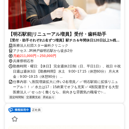
【明石駅前|リニューアル増員】受付・歯科助手
【受付・助手それぞれ1名ずつ増員】駅チカ＆年間休日120日以上✨残業
ほぼなし｜未経験から一生モノのスキルを
医療法人社団スター歯科クリニック
アクセス: JR神戸線明石駅から徒歩2分
月給211,000円～250,000円
兵庫県明石市
勤務時間・曜日: 【休日】 完全週休2日制（日、平日1日）、祝日 ※祝
日週は週休3日 【勤務時間】 水土 9:00~17:15（休憩60分） 月火木
金：9:00~19:15（休憩90分） ...
仕事内容: ＼医院増築拡大に伴い2名増員／ ✅ 明石駅前に拡張リニュ
ーアル！！ ✅ 水土は17：15終業でオフも充実 ✅ 4医院運営する大型
医療法人 ✅ せっかく働くなら、前向きな雰囲気の職場で✨...
固定時間制
交通費支給
昇給あり
正社員