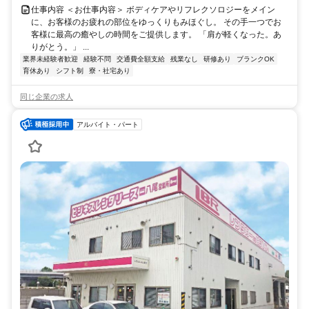
仕事内容 ＜お仕事内容＞ ボディケアやリフレクソロジーをメイン
に、お客様のお疲れの部位をゆっくりもみほぐし。 その手一つでお
客様に最高の癒やしの時間をご提供します。 「肩が軽くなった。あ
りがとう。」 ...
業界未経験者歓迎
経験不問
交通費全額支給
残業なし
研修あり
ブランクOK
育休あり
シフト制
寮・社宅あり
同じ企業の求人
アルバイト・パート