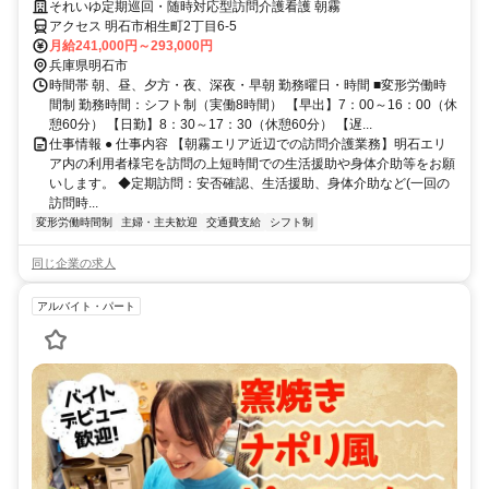
の出医療福祉グループ
それいゆ定期巡回・随時対応型訪問介護看護 朝霧
アクセス 明石市相生町2丁目6-5
月給241,000円～293,000円
兵庫県明石市
時間帯 朝、昼、夕方・夜、深夜・早朝 勤務曜日・時間 ■変形労働時
間制 勤務時間：シフト制（実働8時間） 【早出】7：00～16：00（休
憩60分） 【日勤】8：30～17：30（休憩60分） 【遅...
仕事情報 ● 仕事内容 【朝霧エリア近辺での訪問介護業務】明石エリ
ア内の利用者様宅を訪問の上短時間での生活援助や身体介助等をお願
いします。 ◆定期訪問：安否確認、生活援助、身体介助など(一回の
訪問時...
変形労働時間制
主婦・主夫歓迎
交通費支給
シフト制
同じ企業の求人
アルバイト・パート