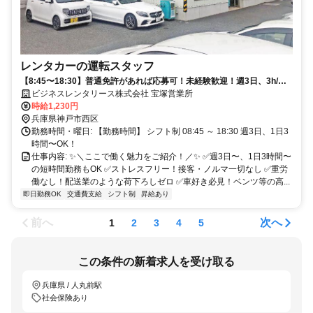
レンタカーの運転スタッフ
【8:45〜18:30】普通免許があれば応募可！未経験歓迎！週3日、3h/
日〜OK！レンタカー社割あり！洗車含むお仕事！
ビジネスレンタリース株式会社 宝塚営業所
時給1,230円
兵庫県神戸市西区
勤務時間・曜日: 【勤務時間】 シフト制 08:45 ～ 18:30 週3日、1日3
時間〜OK！
仕事内容: ✨＼ここで働く魅力をご紹介！／✨ ✅週3日〜、1日3時間〜
の短時間勤務もOK ✅ストレスフリー！接客・ノルマ一切なし ✅重労
働なし！配送業のような荷下ろしゼロ ✅車好き必見！ベンツ等の高...
即日勤務OK
交通費支給
シフト制
昇給あり
前へ
次へ
1
2
3
4
5
この条件の新着求人を受け取る
兵庫県 / 人丸前駅
社会保険あり