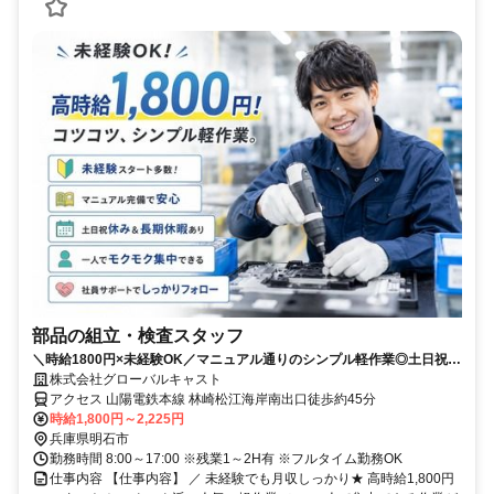
部品の組立・検査スタッフ
＼時給1800円×未経験OK／マニュアル通りのシンプル軽作業◎土日祝休
み◎もくもく作業◎
株式会社グローバルキャスト
アクセス 山陽電鉄本線 林崎松江海岸南出口徒歩約45分
時給1,800円～2,225円
兵庫県明石市
勤務時間 8:00～17:00 ※残業1～2H有 ※フルタイム勤務OK
仕事内容 【仕事内容】 ／ 未経験でも月収しっかり★ 高時給1,800円