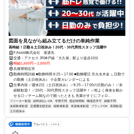
図面を見ながら組み立てるだけの単純作業
高時給！日勤＆土日祝休み！20代・30代男性スタッフ活躍中
F.Assist株式会社 派遣先
交通・アクセス JR神戸線「大久保」駅より徒歩10分
時給1,600円～2,000円
兵庫県明石市
勤務時間詳細 ■勤務時間 8:25～17:00 ■勤務曜日 月火水木金 ∟日勤で
の勤務（土日祝休み） ※企業カレンダーによる
仕事内容 ✅週休2日（土日祝休み） ✅8:25～17:00の日勤のみ！ ✅未
経験歓迎！ ✅20代・30代男性スタッフ活躍中！ ✅程よく身体を動か
せる◎ ✅チーム制なので困ったときも 先輩がすぐにフォロ...
フリーター歓迎
給料前払いOK
学歴不問
固定時間制
職場見学可
経験不問
未経験者歓迎
交通費全額支給
経験者歓迎
有資格者歓迎
ブランクOK
長期歓迎
土日祝休み
アルバイト・パート