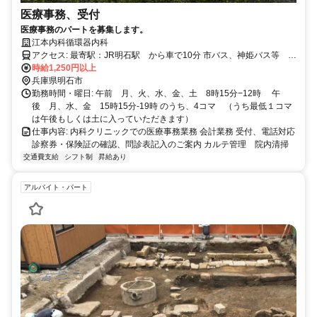
医療事務、受付
医療事務のパートを募集します。
江本内科循環器内科
アクセス: 最寄駅：JR明石駅 から車で10分 市バス、神姫バス等 中
朝霧丘より徒歩1分
時給1,250円以上
兵庫県明石市
勤務時間・曜日: 午前 月、火、水、金、土 8時15分−12時 午
後 月、水、金 15時15分-19時 のうち、4コマ （うち最低１コマ
は午後もしくは土に入っていただきます）
仕事内容: 内科クリニックでの医療事務業務 会計業務 受付、電話対応
診察券・保険証の確認、問診表記入のご案内 カルテ管理 院内清掃
交通費支給
シフト制
昇給あり
アルバイト・パート