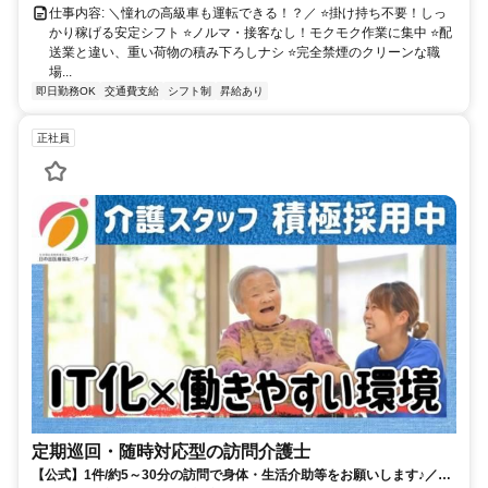
仕事内容: ＼憧れの高級車も運転できる！？／ ⭐掛け持ち不要！しっ
かり稼げる安定シフト ⭐ノルマ・接客なし！モクモク作業に集中 ⭐配
送業と違い、重い荷物の積み下ろしナシ ⭐完全禁煙のクリーンな職
場...
即日勤務OK
交通費支給
シフト制
昇給あり
正社員
定期巡回・随時対応型の訪問介護士
【公式】1件/約5～30分の訪問で身体・生活介助等をお願いします♪／日