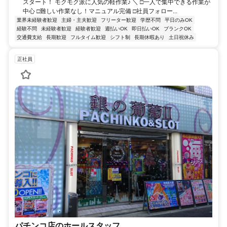
スタート！ モクモク派に人気の軽作業♪ ＼ □一人で集中できる作業が
中心 □難しい作業なし！マニュアル完備 □社員フォロー...
業界未経験者歓迎
主婦・主夫歓迎
フリーター歓迎
学歴不問
平日のみOK
経験不問
未経験者歓迎
経験者歓迎
週払いOK
即日払いOK
ブランクOK
交通費支給
長期歓迎
フルタイム歓迎
シフト制
長期休暇あり
土日祝休み
正社員
パチンコ店のホールスタッフ