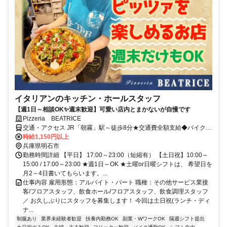
イタリアンのキッチン・ホールスタッフ
【週1日～相談OK✨週末歓迎】可愛い店内とまかないが自慢です
Pizzeria BEATRICE
交通・アクセス JR「朝霧」駅～徒歩8分★交通費全額支給◆バイク通
勤ok
時給1,150円以上
兵庫県明石市
勤務時間詳細 【平日】 17:00～23:00（短縮有） 【土日祝】10:00～
15:00 / 17:00～23:00 ★週1日～OK ★土曜or日曜シフトは、 希望日を
月2～4日書いてもらいます。...
仕事内容 雇用形態：アルバイト・パート 職種：その他サービス業接
客/フロアスタッフ、飲食ホール/フロアスタッフ、飲食調理スタッフ
／ お久しぶりにスタッフを募集します！ 今回は土日祝(ランチ・ディ
ナ...
制服あり
業界未経験者歓迎
扶養内勤務OK
副業・WワークOK
隔週シフト提出