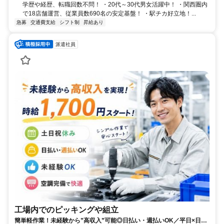
学歴や経歴、転職回数不問！ ・20代～30代男女活躍中！ ・関西圏内
で18店舗運営、従業員数690名の安定基盤！ ・駅チカ好立地！...
急募
交通費支給
シフト制
昇給あり
派遣社員
工場内でのピッキングや組立
簡単軽作業！未経験から”高収入”可能◎日払い・週払いOK／平日×日勤