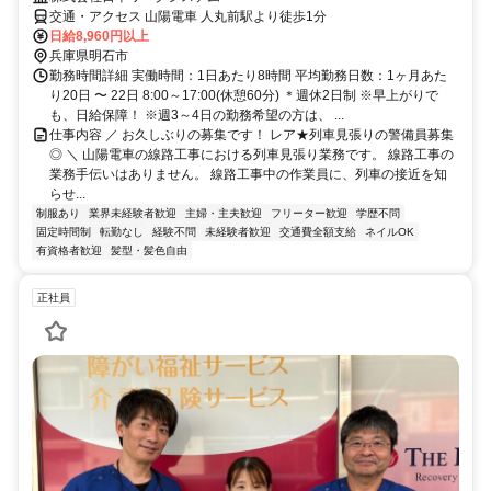
交通・アクセス 山陽電車 人丸前駅より徒歩1分
日給8,960円以上
兵庫県明石市
勤務時間詳細 実働時間：1日あたり8時間 平均勤務日数：1ヶ月あた
り20日 〜 22日 8:00～17:00(休憩60分) ＊週休2日制 ※早上がりで
も、日給保障！ ※週3～4日の勤務希望の方は、 ...
仕事内容 ／ お久しぶりの募集です！ レア★列車見張りの警備員募集
◎ ＼ 山陽電車の線路工事における列車見張り業務です。 線路工事の
業務手伝いはありません。 線路工事中の作業員に、列車の接近を知
らせ...
制服あり
業界未経験者歓迎
主婦・主夫歓迎
フリーター歓迎
学歴不問
固定時間制
転勤なし
経験不問
未経験者歓迎
交通費全額支給
ネイルOK
有資格者歓迎
髪型・髪色自由
正社員