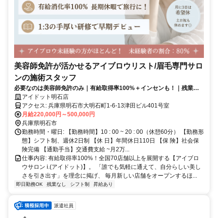
美容師免許が活かせるアイブロウリスト/眉毛専門サロ
ンの施術スタッフ
必要なのは美容師免許のみ｜有給取得率100%＋インセンも！｜残業な
し・研修中も給与支給
アイドット明石店
アクセス: 兵庫県明石市大明石町1-6-13津田ビル401号室
月給220,000円～500,000円
兵庫県明石市
勤務時間・曜日: 【勤務時間】10 : 00 ~ 20 : 00（休憩60分） 【勤務形
態】シフト制、週休2日制 【休 日】年間休日110日 【保 険】社会保
険完備 【通勤手当】交通費支給 ~月2万...
仕事内容: 有給取得率100%！全国70店舗以上を展開する【アイブロ
ウサロン i.(アイドット)】。 「誰でも気軽に通えて、自分らしい美し
さを引き出す」を理念に掲げ、 毎月新しい店舗をオープンするほ...
即日勤務OK
残業なし
シフト制
昇給あり
派遣社員