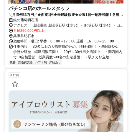
パチンコ店のホールスタッフ
＼月収例33万円／★面接1回★未経験歓迎★☆週1日〜勤務可能！各種手
当充実
銀の葡萄明石店
アクセス: ・山陽電鉄 山陽明石駅 徒歩3分 ・JR明石駅 徒歩4分 ・山陽
電鉄 人丸前駅 徒歩11分 ・山陽電鉄 西新町駅 徒歩16分
月給260,000円以上
兵庫県明石市
勤務時間・曜日: 早番 8：00～17：00 遅番 16：00～25：00
仕事内容: ・30名以上の大幅増員のため、積極採用！ ・未経験OK、
学歴や経歴、転職回数不問！ ・20代～30代男女活躍中！ ・関西圏内
で18店舗運営、従業員数690名の安定基盤！ ・駅チカ好立地！...
急募
交通費支給
シフト制
昇給あり
正社員