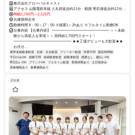
のみ／空調完備で快適
株式会社グローバルキャスト
アクセス 山陽電鉄本線 人丸前徒歩約11分、航路 明石港徒歩約12分、
山陽電鉄本線 山陽明石東出口徒歩約14分
時給1,700円～2,125円
兵庫県明石市
勤務時間 8：00～17：00 ※残業1～2hあり ※フルタイム勤務OK
仕事内容 【仕事内容】 ━━━━━━━━━━━━━━━━ ＞＞未経
験から高収入を実現＜＜ 高時給1,700円スタート！
━━━━━━━━━━━━━━━━ ★★工場デビューも大歓迎★★
お任せ...
業界未経験者歓迎
主婦・主夫歓迎
フリーター歓迎
学歴不問
固定時間制
平日のみOK
経験不問
未経験者歓迎
経験者歓迎
残業なし
週払いOK
即日払いOK
ブランクOK
フルタイム歓迎
長期休暇あり
土日祝休み
昼食補助あり
食事補助あり
正社員