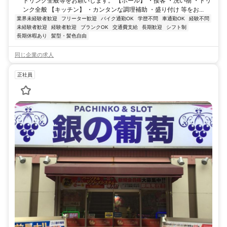
ドリンク全般等をお願いします。 【ホール】 ・接客 ・洗い物 ・ドリ
ンク全般 【キッチン】 ・カンタンな調理補助 ・盛り付け 等をお...
業界未経験者歓迎
フリーター歓迎
バイク通勤OK
学歴不問
車通勤OK
経験不問
未経験者歓迎
経験者歓迎
ブランクOK
交通費支給
長期歓迎
シフト制
長期休暇あり
髪型・髪色自由
同じ企業の求人
正社員