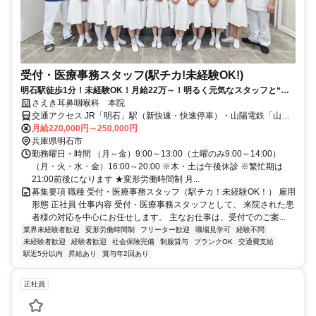
受付・医療事務スタッフ(駅チカ!未経験OK!)
明石駅徒歩1分！未経験OK！月給22万～！明るく元気なスタッフと“人
に寄り添う医療”を始めませんか？
さえき耳鼻咽喉科 本院
交通アクセス JR「明石」駅（新快速・快速停車）・山陽電鉄「山陽
明石」駅より徒歩1分
月給220,000円～250,000円
兵庫県明石市
勤務曜日・時間 （月～金）9:00～13:00（土曜のみ9:00～14:00）
（月・火・水・金）16:00～20:00 ※木・土は午後休診 ※繁忙期は
21:00前後になります ★変形労働時間制 月...
募集要項 職種 受付・医療事務スタッフ（駅チカ！未経験OK！） 雇用
形態 正社員 仕事内容 受付・医療事務スタッフとして、 来院された患
者様の対応を中心にお任せします。 主なお仕事は、受付でのご案...
業界未経験者歓迎
変形労働時間制
フリーター歓迎
職場見学可
経験不問
未経験者歓迎
経験者歓迎
社会保険完備
制服貸与
ブランクOK
交通費支給
駅近5分以内
昇給あり
賞与年2回あり
正社員