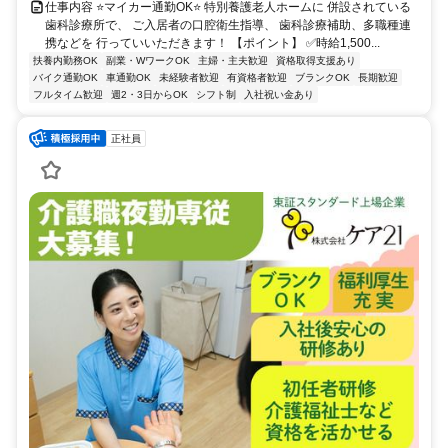
仕事内容 ⭐マイカー通勤OK⭐ 特別養護老人ホームに 併設されている
歯科診療所で、 ご入居者の口腔衛生指導、 歯科診療補助、多職種連
携などを 行っていいただきます！ 【ポイント】 ✅時給1,500...
扶養内勤務OK
副業・WワークOK
主婦・主夫歓迎
資格取得支援あり
バイク通勤OK
車通勤OK
未経験者歓迎
有資格者歓迎
ブランクOK
長期歓迎
フルタイム歓迎
週2・3日からOK
シフト制
入社祝い金あり
正社員