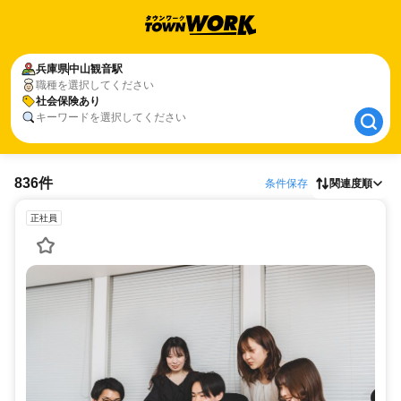
兵庫県
兵庫県
中山観音駅
中山観音駅
職種を選択してください
社会保険あり
社会保険あり
キーワードを選択してください
836件
条件保存
関連度順
正社員