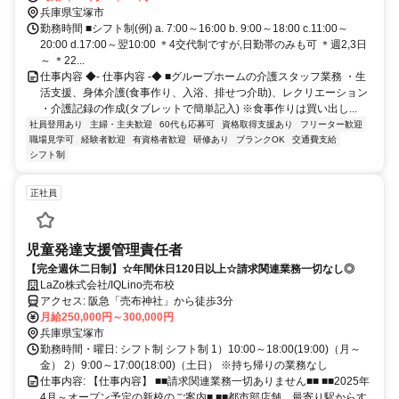
14分 JR宝塚線「中山寺」駅から徒歩約6分
兵庫県宝塚市
勤務時間 ■シフト制(例) a. 7:00～16:00 b. 9:00～18:00 c.11:00～
20:00 d.17:00～翌10:00 ＊4交代制ですが,日勤帯のみも可 ＊週2,3日
～ ＊22...
仕事内容 ◆- 仕事内容 -◆ ■グループホームの介護スタッフ業務 ・生
活支援、身体介護(食事作り、入浴、排せつ介助)、レクリエーション
・介護記録の作成(タブレットで簡単記入) ※食事作りは買い出し...
社員登用あり
主婦・主夫歓迎
60代も応募可
資格取得支援あり
フリーター歓迎
職場見学可
経験者歓迎
有資格者歓迎
研修あり
ブランクOK
交通費支給
シフト制
正社員
児童発達支援管理責任者
【完全週休二日制】☆年間休日120日以上☆請求関連業務一切なし◎
LaZo株式会社/IQLino売布校
アクセス: 阪急「売布神社」から徒歩3分
月給250,000円～300,000円
兵庫県宝塚市
勤務時間・曜日: シフト制 シフト制 1）10:00～18:00(19:00)（月～
金） 2）9:00～17:00(18:00)（土日） ※持ち帰りの業務なし
仕事内容: 【仕事内容】 ■■請求関連業務一切ありません■■ ■■2025年
4月～オープン予定の新校のご案内■ ■■都市部店舗、最寄り駅からす