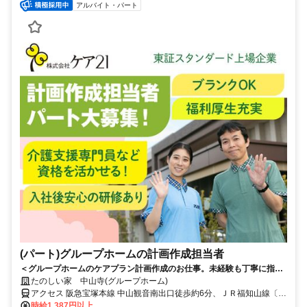
アルバイト・パート
(パート)グループホームの計画作成担当者
＜グループホームのケアプラン計画作成のお仕事。未経験も丁寧に指導
します。＞ケア21が運営するグループホームで計画作成担当者のお仕
たのしい家 中山寺(グループホーム)
事！介護も少しお手伝いいただくので現場の実状の理解にも繋がりま
アクセス 阪急宝塚本線 中山観音南出口徒歩約6分、ＪＲ福知山線〔宝
す。
塚線〕 中山寺南口徒歩約9分、阪急宝塚本線 売布神社東改札口徒歩約
時給1,387円以上