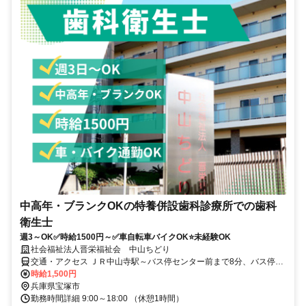
中高年・ブランクOKの特養併設歯科診療所での歯科
衛生士
週3～OK✅時給1500円～✅車自転車バイクOK⭐未経験OK
社会福祉法人晋栄福祉会 中山ちどり
交通・アクセス ＪＲ中山寺駅～バス停センター前まで8分、バス停セ
ンター前から徒歩1分
時給1,500円
兵庫県宝塚市
勤務時間詳細 9:00～18:00 （休憩1時間）