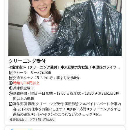
クリーニング受付
≪宝塚市≫［クリーニング受付］◆未経験の方歓迎！◆理想のライフワ
ークバランスが実現！
ラセーラ サーバ宝塚東
交通アクセス JR「中山寺」駅より徒歩9分
時給1,116円以上
兵庫県宝塚市
勤務時間・曜日 平日 9:00～19:00 日祝 9:00～18:30 ★週3日/1日5時
間以上の勤務
募集要項 職種 クリーニング受付 雇用形態 アルバイト / パート 仕事内
容 以下のお仕事をお願いします！ ■接客・応対 ■クリーニングをする
商品の確認 ■シミやボタンのほつれなどのチェック ■お...
社員登用あり
シフト制
昇給あり