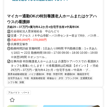
マイカー通勤OKの特別養護老人ホームまたはケアハ
ウスの看護師
月給29～37万円⭐賞与年4.2か月⭐住宅手当有⭐中高年OK
社会福祉法人晋栄福祉会 中山ちどり
交通・アクセス ＪＲ中山寺駅～バス停センター前まで8分、バス停セ
ンター前から徒歩1分
月給290,000円～370,000円
兵庫県宝塚市
勤務時間詳細 実働時間：1日あたり8時間 平均勤務日数：1ヶ月あた
り18日 〜 22日 勤務時間 08:00～17:00 09:00～18:00 10:00～19:00
※休憩1時間 ※オンコール...
仕事内容 特別養護老人ホームまたは 介護型ケアハウスでの 看護師ス
タッフを募集いたします！ ※准看護師は応相談 【ポイント】 ✅月給
29万円～37万円 ✅賞与年4.2か月 ✅住宅手当有 ✅中高年・ブ...
業界未経験者歓迎
バイク通勤OK
早朝
学歴不問
車通勤OK
職場見学可
住宅手当あり
午前
有資格者歓迎
研修あり
夕方
ブランクOK
交通費支給
シフト制
深夜
アルバイト・パート