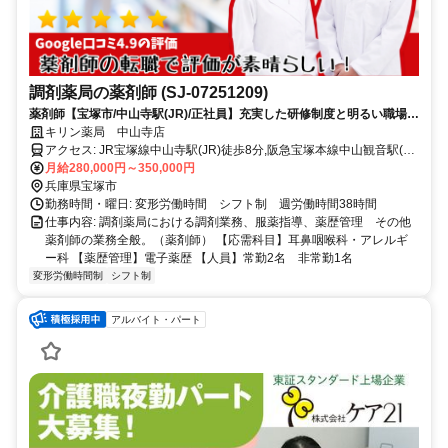
調剤薬局の薬剤師 (SJ-07251209)
薬剤師【宝塚市/中山寺駅(JR)/正社員】充実した研修制度と明るい職場環
境が魅力。育児休暇も取得しやすい環境で安心して働けます。
キリン薬局 中山寺店
アクセス: JR宝塚線中山寺駅(JR)徒歩8分,阪急宝塚本線中山観音駅(阪
急)徒歩18分
月給280,000円～350,000円
兵庫県宝塚市
勤務時間・曜日: 変形労働時間 シフト制 週労働時間38時間
仕事内容: 調剤薬局における調剤業務、服薬指導、薬歴管理 その他
薬剤師の業務全般。（薬剤師） 【応需科目】耳鼻咽喉科・アレルギ
ー科 【薬歴管理】電子薬歴 【人員】常勤2名 非常勤1名
変形労働時間制
シフト制
アルバイト・パート