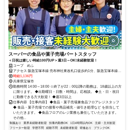
スーパーの食品や菓子売場パートスタッフ
＜日祝は嬉しい時給100円UP＞週3日～OK!未経験歓迎！
コープ めふ
アクセス 阪急宝塚本線 売布神社東改札口徒歩約1分、阪急宝塚本線
中山観音南出口徒歩約12分、阪急宝塚本線 清荒神北改札口徒歩約13
時給1,136円
分 阪急売布神社駅スグ
兵庫県宝塚市
勤務時間 14:00～18:00 ☆終了が22：00以降の勤務は、18歳以上の方
に限ります。 ◆出勤曜日・日数・時間は、応相談。 ◆土・日・祝日
に勤務できる方大歓迎！ ◆週3日以上
仕事内容 【仕事内容】 ◆食品・菓子売場兼食品フロアレジスタッフ
◆ 食品・菓子売場での接客や商品補充・値引き処理など を担当して
いただきます。 ◆食品フロアのレジ業務も兼任していただきます。
その他...
制服あり
業界未経験者歓迎
扶養内勤務OK
1日4時間以内OK
主婦・主夫歓迎
フリーター歓迎
学歴不問
経験不問
未経験者歓迎
研修あり
ブランクOK