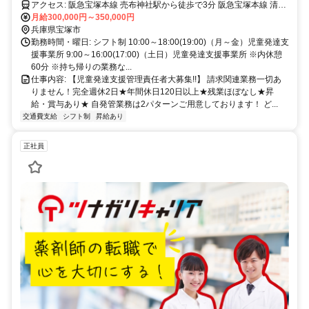
アクセス: 阪急宝塚本線 売布神社駅から徒歩で3分 阪急宝塚本線 清荒
月給300,000円～350,000円
神駅から徒歩で17分 阪急宝塚本線 中山観音駅から徒歩で13分
兵庫県宝塚市
勤務時間・曜日: シフト制 10:00～18:00(19:00)（月～金）児童発達支
援事業所 9:00～16:00(17:00)（土日）児童発達支援事業所 ※内休憩
60分 ※持ち帰りの業務な...
仕事内容: 【児童発達支援管理責任者大募集!!】 請求関連業務一切あ
りません！完全週休2日★年間休日120日以上★残業ほぼなし★昇
給・賞与あり★ 自発管業務は2パターンご用意しております！ ど...
交通費支給
シフト制
昇給あり
正社員