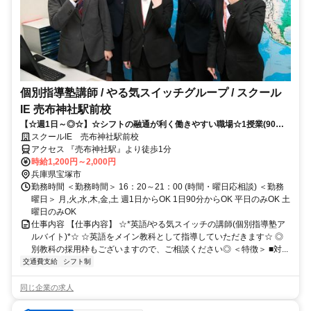
個別指導塾講師 / やる気スイッチグループ / スクール
IE 売布神社駅前校
【☆週1日～◎☆】☆シフトの融通が利く働きやすい職場☆1授業(90分)
からOK！！
スクールIE 売布神社駅前校
アクセス 『売布神社駅』より徒歩1分
時給1,200円～2,000円
兵庫県宝塚市
勤務時間 ＜勤務時間＞ 16：20～21：00 (時間・曜日応相談) ＜勤務
曜日＞ 月,火,水,木,金,土 週1日からOK 1日90分からOK 平日のみOK 土
曜日のみOK
仕事内容 【仕事内容】 ☆*英語/やる気スイッチの講師(個別指導塾ア
ルバイト)*☆ ☆英語をメイン教科として指導していただきます☆ ◎
別教科の採用枠もございますので、ご相談ください◎ ＜特徴＞ ■対...
交通費支給
シフト制
同じ企業の求人