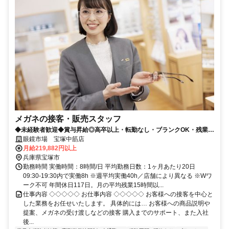
メガネの接客・販売スタッフ
◆未経験者歓迎◆賞与昇給◎高卒以上・転勤なし・ブランクOK・残業少
なめ・業界No1！
眼鏡市場 宝塚中筋店
月給219,882円以上
兵庫県宝塚市
勤務時間 実働時間：8時間/日 平均勤務日数：1ヶ月あたり20日
09:30-19:30内で実働8h ※週平均実働40h／店舗により異なる ※Wワ
ーク不可 年間休日117日。月の平均残業15時間以...
仕事内容 ◇◇◇◇◇ お仕事内容 ◇◇◇◇◇ お客様への接客を中心と
した業務をお任せいたします。 具体的には… お客様への商品説明や
提案、メガネの受け渡しなどの接客 購入までのサポート、また入社
後...