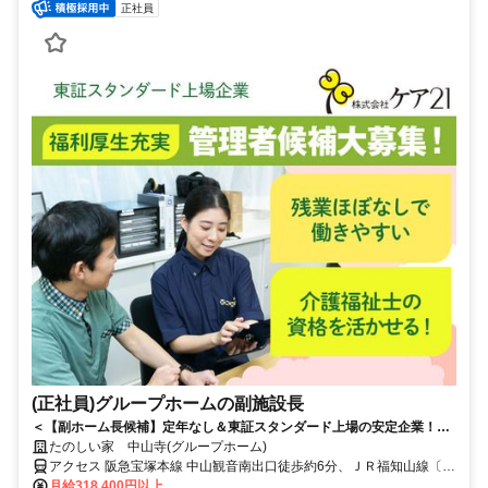
正社員
(正社員)グループホームの副施設長
＜【副ホーム長候補】定年なし＆東証スタンダード上場の安定企業！充
実の評価制度でキャリアUP◎＞いきなりホーム長は不安という方へ！ま
たのしい家 中山寺(グループホーム)
ずは副ホーム長として現場と運営を両立。定年制撤廃で長く安定して働
アクセス 阪急宝塚本線 中山観音南出口徒歩約6分、ＪＲ福知山線〔宝
ける環境です。
塚線〕 中山寺南口徒歩約9分、阪急宝塚本線 売布神社東改札口徒歩約
月給318,400円以上