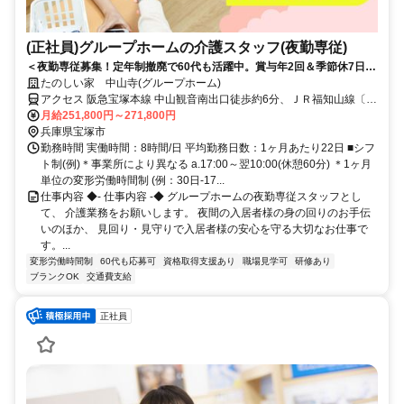
(正社員)グループホームの介護スタッフ(夜勤専従)
＜夜勤専従募集！定年制撤廃で60代も活躍中。賞与年2回＆季節休7日◎
少ない日数でしっかり稼げる！＞賞与年2回＆昇給あり！定年制撤廃で
たのしい家 中山寺(グループホーム)
長く安定して働けます。少人数制で寄り添うケアができる温かいグルー
アクセス 阪急宝塚本線 中山観音南出口徒歩約6分、ＪＲ福知山線〔宝
プホームです◎
塚線〕 中山寺南口徒歩約9分、阪急宝塚本線 売布神社東改札口徒歩約
月給251,800円～271,800円
14分 JR宝塚線「中山寺」駅から徒歩約6分
兵庫県宝塚市
勤務時間 実働時間：8時間/日 平均勤務日数：1ヶ月あたり22日 ■シフ
ト制(例)＊事業所により異なる a.17:00～翌10:00(休憩60分) ＊1ヶ月
単位の変形労働時間制 (例：30日-17...
仕事内容 ◆- 仕事内容 -◆ グループホームの夜勤専従スタッフとし
て、 介護業務をお願いします。 夜間の入居者様の身の回りのお手伝
いのほか、 見回り・見守りで入居者様の安心を守る大切なお仕事で
す。...
変形労働時間制
60代も応募可
資格取得支援あり
職場見学可
研修あり
ブランクOK
交通費支給
正社員