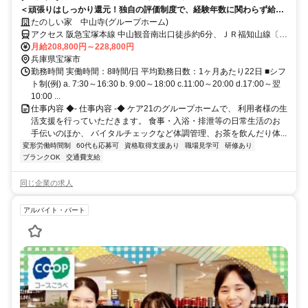
＜頑張りはしっかり還元！独自の評価制度で、経験年数に関わらず給与
UPが可能◎＞賞与年2回＆昇給あり！定年制撤廃で長く安定して働けま
たのしい家 中山寺(グループホーム)
す。少人数制で寄り添うケアができる温かいホームです◎
アクセス 阪急宝塚本線 中山観音南出口徒歩約6分、ＪＲ福知山線〔宝
塚線〕 中山寺南口徒歩約9分、阪急宝塚本線 売布神社東改札口徒歩約
月給208,800円～228,800円
14分 JR宝塚線「中山寺」駅から徒歩約6分
兵庫県宝塚市
勤務時間 実働時間：8時間/日 平均勤務日数：1ヶ月あたり22日 ■シフ
ト制(例) a. 7:30～16:30 b. 9:00～18:00 c.11:00～20:00 d.17:00～翌
10:00 ...
仕事内容 ◆- 仕事内容 -◆ ケア21のグループホームで、 利用者様の生
活支援を行っていただきます。 食事・入浴・排泄等の日常生活のお
手伝いのほか、 バイタルチェックなど体調管理、お茶を飲んだり体...
変形労働時間制
60代も応募可
資格取得支援あり
職場見学可
研修あり
ブランクOK
交通費支給
同じ企業の求人
アルバイト・パート