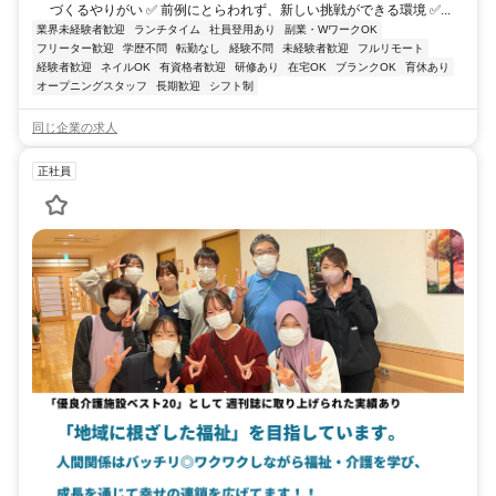
づくるやりがい ✅ 前例にとらわれず、新しい挑戦ができる環境 ✅...
業界未経験者歓迎
ランチタイム
社員登用あり
副業・WワークOK
フリーター歓迎
学歴不問
転勤なし
経験不問
未経験者歓迎
フルリモート
経験者歓迎
ネイルOK
有資格者歓迎
研修あり
在宅OK
ブランクOK
育休あり
オープニングスタッフ
長期歓迎
シフト制
同じ企業の求人
正社員