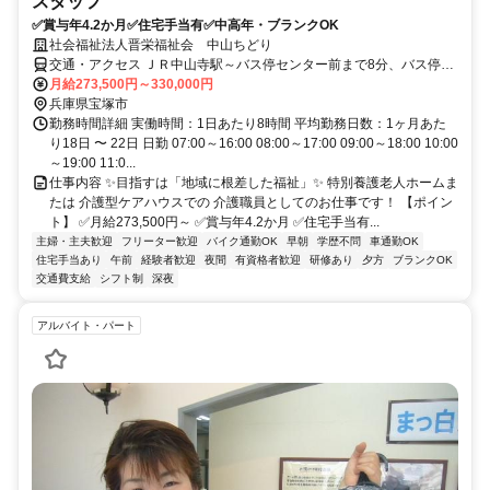
スタッフ
✅賞与年4.2か月✅住宅手当有✅中高年・ブランクOK
社会福祉法人晋栄福祉会 中山ちどり
交通・アクセス ＪＲ中山寺駅～バス停センター前まで8分、バス停セ
ンター前から徒歩1分
月給273,500円～330,000円
兵庫県宝塚市
勤務時間詳細 実働時間：1日あたり8時間 平均勤務日数：1ヶ月あた
り18日 〜 22日 日勤 07:00～16:00 08:00～17:00 09:00～18:00 10:00
～19:00 11:0...
仕事内容 ✨目指すは「地域に根差した福祉」✨ 特別養護老人ホームま
たは 介護型ケアハウスでの 介護職員としてのお仕事です！ 【ポイン
ト】 ✅月給273,500円～ ✅賞与年4.2か月 ✅住宅手当有...
主婦・主夫歓迎
フリーター歓迎
バイク通勤OK
早朝
学歴不問
車通勤OK
住宅手当あり
午前
経験者歓迎
夜間
有資格者歓迎
研修あり
夕方
ブランクOK
交通費支給
シフト制
深夜
アルバイト・パート