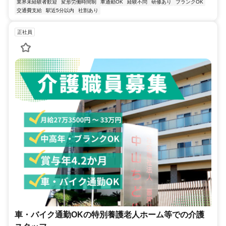
業界未経験者歓迎
変形労働時間制
車通勤OK
経験不問
研修あり
ブランクOK
交通費支給
駅近5分以内
社割あり
正社員
車・バイク通勤OKの特別養護老人ホーム等での介護