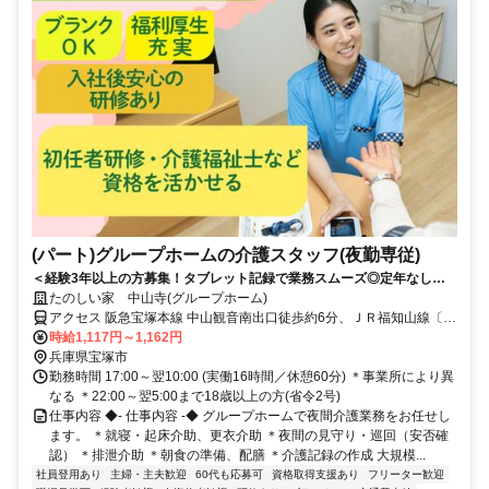
(パート)グループホームの介護スタッフ(夜勤専従)
＜経験3年以上の方募集！タブレット記録で業務スムーズ◎定年なしで
長く稼げる夜勤専従＞「経験を活かして、効率よく高収入を得たい」 そ
たのしい家 中山寺(グループホーム)
んなあなたに最適なお仕事です。週1回から、無理なくしっかり稼ぎま
アクセス 阪急宝塚本線 中山観音南出口徒歩約6分、ＪＲ福知山線〔宝
せんか？
塚線〕 中山寺南口徒歩約9分、阪急宝塚本線 売布神社東改札口徒歩約
時給1,117円～1,162円
14分 JR宝塚線「中山寺」駅から徒歩約6分
兵庫県宝塚市
勤務時間 17:00～翌10:00 (実働16時間／休憩60分) ＊事業所により異
なる ＊22:00～翌5:00まで18歳以上の方(省令2号)
仕事内容 ◆- 仕事内容 -◆ グループホームで夜間介護業務をお任せし
ます。 ＊就寝・起床介助、更衣介助 ＊夜間の見守り・巡回（安否確
認） ＊排泄介助 ＊朝食の準備、配膳 ＊介護記録の作成 大規模...
社員登用あり
主婦・主夫歓迎
60代も応募可
資格取得支援あり
フリーター歓迎