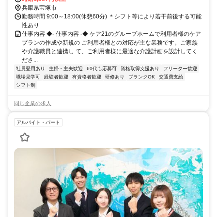
14分 JR宝塚線「中山寺」駅から徒歩約6分
兵庫県宝塚市
勤務時間 9:00～18:00(休憩60分) ＊シフト等により若干前後する可能
性あり
仕事内容 ◆- 仕事内容 -◆ ケア21のグループホームで利用者様のケア
プランの作成や新規の ご利用者様との対応が主な業務です。ご家族
や介護職員と連携し て、ご利用者様に最適な介護計画を設計してく
ださ...
社員登用あり
主婦・主夫歓迎
60代も応募可
資格取得支援あり
フリーター歓迎
職場見学可
経験者歓迎
有資格者歓迎
研修あり
ブランクOK
交通費支給
シフト制
同じ企業の求人
アルバイト・パート