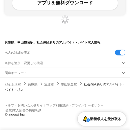
アプリを無料ダウンロード
兵庫県、中山観音駅、社会保険ありのアルバイト・バイト求人情報
求人の詳細を表示
条件を追加・変更して検索
市区町村を追加・変更
関連キーワード
完全在宅ワーク 全国
シール貼り 在宅
現在地周辺
ガチャガチャ
犬カフェ
兵庫県
駅を追加・変更
バイトTOP
兵庫県
宝塚市
中山観音駅
社会保険ありのアルバイト・
兵庫県
すべて
バイト・求人
神戸市
すべて
職種を追加・変更
JR神戸線(大阪～神戸)
東灘区
灘区
兵庫区
長田区
須磨区
垂水区
北区
中央区
西区
尼崎駅
立花駅
甲子園口駅
西宮駅
さくら夙川駅
芦屋駅
甲南山手駅
摂津本山駅
住吉駅
飲食・フードサービス
姫路市
尼崎市
明石市
西宮市
洲本市
芦屋市
伊丹市
相生市
豊岡市
加古川市
赤穂市
特徴を追加・変更
六甲道駅
摩耶駅
灘駅
三ノ宮駅
元町駅
神戸駅
飲食・フードサービス
すべて
ヘルプ・お問い合わせ
サイトマップ
利用規約・プライバシーポリシー
西脇市
宝塚市
三木市
高砂市
川西市
小野市
三田市
加西市
丹波篠山市
養父市
ホールスタッフ
キッチンスタッフ
皿洗い・洗い場
精肉・鮮魚加工
給食調理
人気
[企業]求人広告の掲載相談
JR神戸線(神戸～姫路)
丹波市
南あわじ市
朝来市
淡路市
宍粟市
加東市
たつの市
川辺郡
多可郡
加古郡
雇用形態を追加・変更
パン屋（ベーカリー）
フードカウンター販売員
バー（BAR）・バーテンダー
日払いOK
高校生歓迎
学生歓迎
深夜の仕事
髪型・髪色自由
ひげOK
ネイルOK
神戸駅
兵庫駅
新長田駅
鷹取駅
須磨海浜公園駅
須磨駅
塩屋駅
垂水駅
舞子駅
朝霧駅
神崎郡
揖保郡
赤穂郡
佐用郡
美方郡
新着求人を受け取る
飲食店補助（開店・閉店準備）
飲食店（店長・マネージャー）
ピアスOK
アルバイト・パート
履歴書不要
オープニングスタッフ
留学生・外国人活躍中
明石駅
西明石駅
大久保駅
魚住駅
土山駅
東加古川駅
加古川駅
宝殿駅
曽根駅
都道府県を変更
営業・販売
勤務期間
正社員
ひめじ別所駅
御着駅
東姫路駅
姫路駅
営業・販売
すべて
短期
契約社員
単発・1日OK
長期
期間限定（春夏冬休み等）