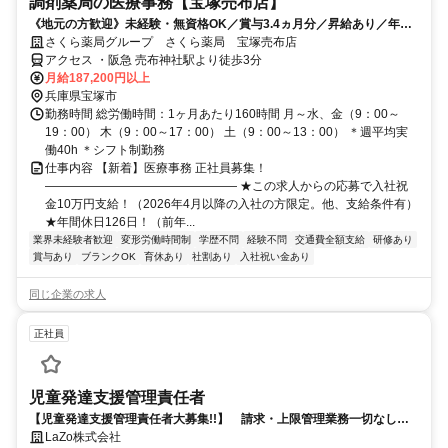
調剤薬局の医療事務【宝塚売布店】
《地元の方歓迎》未経験・無資格OK／賞与3.4ヵ月分／昇給あり／年休
126日（前年度実績）／平均有休取得数11.5日（2025度実績）
さくら薬局グループ さくら薬局 宝塚売布店
アクセス ・阪急 売布神社駅より徒歩3分
月給187,200円以上
兵庫県宝塚市
勤務時間 総労働時間：1ヶ月あたり160時間 月～水、金（9：00～
19：00） 木（9：00～17：00） 土（9：00～13：00） ＊週平均実
働40h ＊シフト制勤務
仕事内容 【新着】医療事務 正社員募集！
―――――――――――――――― ★この求人からの応募で入社祝
金10万円支給！（2026年4月以降の入社の方限定。他、支給条件有）
★年間休日126日！（前年...
業界未経験者歓迎
変形労働時間制
学歴不問
経験不問
交通費全額支給
研修あり
賞与あり
ブランクOK
育休あり
社割あり
入社祝い金あり
同じ企業の求人
正社員
児童発達支援管理責任者
【児童発達支援管理責任者大募集!!】 請求・上限管理業務一切なし！
お子様に向き合い支援に専念できる環境で発達支援業務
LaZo株式会社