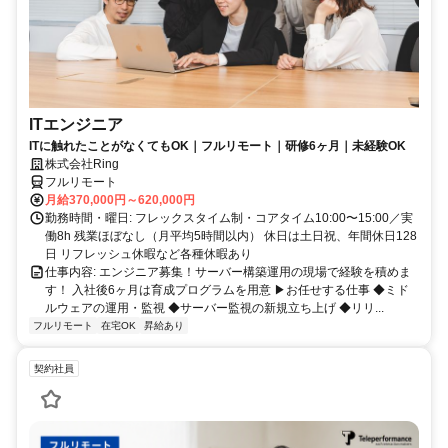
ITエンジニア
ITに触れたことがなくてもOK｜フルリモート｜研修6ヶ月｜未経験OK
株式会社Ring
フルリモート
月給370,000円～620,000円
勤務時間・曜日: フレックスタイム制・コアタイム10:00〜15:00／実
働8h 残業ほぼなし（月平均5時間以内） 休日は土日祝、年間休日128
日 リフレッシュ休暇など各種休暇あり
仕事内容: エンジニア募集！サーバー構築運用の現場で経験を積めま
す！ 入社後6ヶ月は育成プログラムを用意 ▶お任せする仕事 ◆ミド
ルウェアの運用・監視 ◆サーバー監視の新規立ち上げ ◆リリ...
フルリモート
在宅OK
昇給あり
契約社員