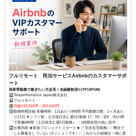
フルリモート 民泊サービスAirbnbのカスタマーサポ
ート
深夜帯勤務で稼ぎたい方必見！未経験歓迎✨(TP18PSM)
Teleperformance Japan株式会社
フルリモート
月給330,000円～360,000円
勤務時間詳細 実働時間：1日あたり8時間 平均勤務日数：1ヶ月あた
り21日 ▼シフト制：土日祝日含む週5日勤務 17：00～翌9：00の間
で実働8時間（土日祝含む週5日勤務） ・1時間休憩の他に前半...
仕事内容 ★新規プロジェクトスタート★ ✅ 完全在宅勤務♪ ✅ 弊社で
しか募集をしていないポジションです♪ ✅ これからの組織を一緒に形