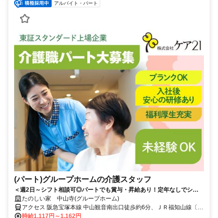
アルバイト・パート
(パート)グループホームの介護スタッフ
＜週2日～シフト相談可◎パートでも賞与・昇給あり！定年なしでシニ
アも活躍中＞東証スタンダード上場企業だから安心。少人数制で一人ひ
たのしい家 中山寺(グループホーム)
とりに寄り添えるグループホーム
アクセス 阪急宝塚本線 中山観音南出口徒歩約6分、ＪＲ福知山線〔宝
塚線〕 中山寺南口徒歩約9分、阪急宝塚本線 売布神社東改札口徒歩約
時給1,117円～1,162円