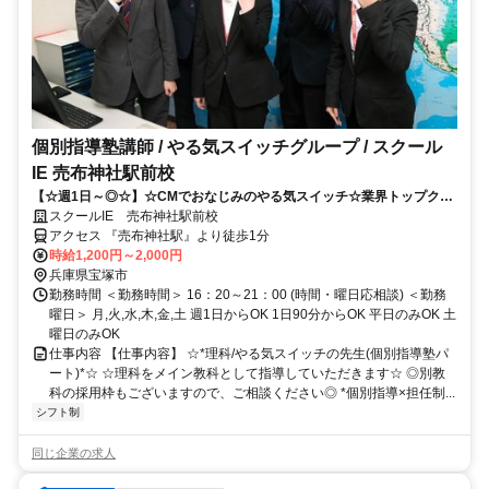
個別指導塾講師 / やる気スイッチグループ / スクール
IE 売布神社駅前校
【☆週1日～◎☆】☆CMでおなじみのやる気スイッチ☆業界トップクラ
スの教育力！！
スクールIE 売布神社駅前校
アクセス 『売布神社駅』より徒歩1分
時給1,200円～2,000円
兵庫県宝塚市
勤務時間 ＜勤務時間＞ 16：20～21：00 (時間・曜日応相談) ＜勤務
曜日＞ 月,火,水,木,金,土 週1日からOK 1日90分からOK 平日のみOK 土
曜日のみOK
仕事内容 【仕事内容】 ☆*理科/やる気スイッチの先生(個別指導塾パ
ート)*☆ ☆理科をメイン教科として指導していただきます☆ ◎別教
科の採用枠もございますので、ご相談ください◎ *個別指導×担任制...
シフト制
同じ企業の求人