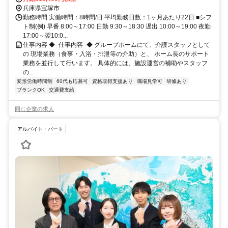
14分 JR宝塚線「中山寺」駅から徒歩約6分
兵庫県宝塚市
勤務時間 実働時間：8時間/日 平均勤務日数：1ヶ月あたり22日 ■シフ
ト制(例) 早番 8:00～17:00 日勤 9:30～18:30 遅出 10:00～19:00 夜勤
17:00～翌10:0...
仕事内容 ◆- 仕事内容 -◆ グループホームにて、介護スタッフとして
の 現場業務（食事・入浴・排泄等の介助）と、 ホーム長のサポート
業務を並行して行います。 具体的には、施設運営の補助やスタッフ
の...
変形労働時間制
60代も応募可
資格取得支援あり
職場見学可
研修あり
ブランクOK
交通費支給
同じ企業の求人
アルバイト・パート