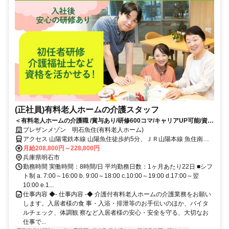
(正社員)有料老人ホームの介護スタッフ
＜有料老人ホームの介護職 /賞与あり/研修600コマ/キャリアUP可能/資格
取得支援あり＞残業月5.7時間以内/記録システムの導入で業務負担を軽
プレザンメゾン 明石魚住(有料老人ホーム)
減！介護業務に専念できる環境★キャリアUPもマイペースに働きたいも
アクセス 山陽電鉄本線 山陽魚住徒歩約5分、ＪＲ山陽本線 魚住南出
叶う
口徒歩約13分、山陽電鉄本線 西江井ヶ島徒歩約14分 山陽電鉄本線
月給208,800円～228,800円
「山陽魚住」駅から徒歩約5分
兵庫県明石市
勤務時間 実働時間：8時間/日 平均勤務日数：1ヶ月あたり22日 ■シフ
ト制 a. 7:00～16:00 b. 9:00～18:00 c.10:00～19:00 d.17:00～翌
10:00 e.1...
仕事内容 ◆- 仕事内容 -◆ 介護付有料老人ホームの介護業務をお願い
します。入居者様の食 事・入浴・排泄等のお手伝いのほか、バイタ
ルチェック、体調観 察など入居者様の安心・安全を守る、大切なお
仕事で...