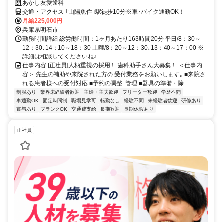
あかし友愛歯科
交通・アクセス ｢山陽魚住｣駅徒歩10分※車･バイク通勤OK！
月給225,000円
兵庫県明石市
勤務時間詳細 総労働時間：1ヶ月あたり163時間20分 平日/8：30～
12：30､14：10～18：30 土曜/8：20～12：30､13：40～17：00 ※
詳細は相談してくださいね♪
仕事内容 [正社員]人柄重視の採用！ 歯科助手さん大募集！ ＜仕事内
容＞ 先生の補助や来院された方の 受付業務をお願いします｡ ■来院さ
れる患者様への受付対応 ■予約の調整･管理 ■器具の準備・除...
制服あり
業界未経験者歓迎
主婦・主夫歓迎
フリーター歓迎
学歴不問
車通勤OK
固定時間制
職場見学可
転勤なし
経験不問
未経験者歓迎
研修あり
賞与あり
ブランクOK
交通費支給
長期歓迎
長期休暇あり
正社員