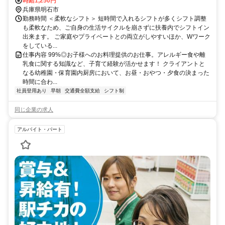
住徒歩約19分、山陽電鉄本線 東二見出入口2徒歩約23分 魚住駅より
時給1,250円
徒歩5分
兵庫県明石市
勤務時間 ＜柔軟なシフト＞ 短時間で入れるシフトが多くシフト調整
も柔軟なため、ご自身の生活サイクルを崩さずに扶養内でシフトイン
出来ます。 ご家庭やプライベートとの両立がしやすいほか、Wワーク
をしている...
仕事内容 99%◎お子様へのお料理提供のお仕事。アレルギー食や離
乳食に関する知識など、子育て経験が活かせます！ クライアントと
なる幼稚園・保育園内厨房において、お昼・おやつ・夕食の決まった
時間に合わ...
社員登用あり
早朝
交通費全額支給
シフト制
同じ企業の求人
アルバイト・パート