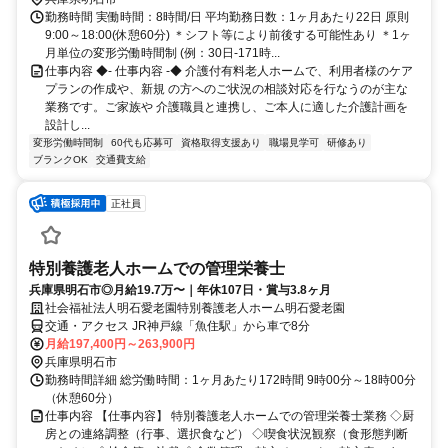
勤務時間 実働時間：8時間/日 平均勤務日数：1ヶ月あたり22日 原則
9:00～18:00(休憩60分) ＊シフト等により前後する可能性あり ＊1ヶ
月単位の変形労働時間制 (例：30日-171時...
仕事内容 ◆- 仕事内容 -◆ 介護付有料老人ホームで、利用者様のケア
プランの作成や、新規 の方へのご状況の相談対応を行なうのが主な
業務です。ご家族や 介護職員と連携し、ご本人に適した介護計画を
設計し...
変形労働時間制
60代も応募可
資格取得支援あり
職場見学可
研修あり
ブランクOK
交通費支給
正社員
特別養護老人ホームでの管理栄養士
兵庫県明石市◎月給19.7万〜｜年休107日・賞与3.8ヶ月
社会福祉法人明石愛老園特別養護老人ホーム明石愛老園
交通・アクセス JR神戸線「魚住駅」から車で8分
月給197,400円～263,900円
兵庫県明石市
勤務時間詳細 総労働時間：1ヶ月あたり172時間 9時00分～18時00分
（休憩60分）
仕事内容 【仕事内容】 特別養護老人ホームでの管理栄養士業務 ◇厨
房との連絡調整（行事、選択食など） ◇喫食状況観察（食形態判断