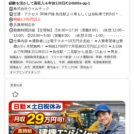
経験を活かして高収入＆年休128日/C24b00a-gg-1
株式会社ウイルテック
交通・アクセス JR神戸線 魚住駅より車もしくは自転車で約5分＊車/
バイク/電車/バス/自転車/徒歩通勤OK（JR魚住駅と山陽電車東二見駅
時給1,700円以上
より送迎バスあり）
兵庫県明石市
勤務時間詳細 【交替制】 ①8:30〜17:30（実働8:00） （休憩 12:00～
13:00） ②20:00〜5:00（実働8:00） （休憩 0:00～1:00） - - - - - - - ...
仕事内容 ⏩通勤者には電子マネー10万円分支給！ ⏩入寮希望者は寮
費が3ヶ月間無料！ ⏩時給1700円で月収例31万円以上可◎ ⏩土日休
みで年間休日128日◎ ⏩魚住駅・二見駅から送迎バスあり ⏩男女...
制服あり
資格取得支援あり
フリーター歓迎
バイク通勤OK
早朝
学歴不問
車通勤OK
平日のみOK
転勤なし
午前
経験者歓迎
夜間
有資格者歓迎
研修あり
夕方
家賃無料
賞与あり
ブランクOK
育休あり
オープニングスタッフ
派遣社員