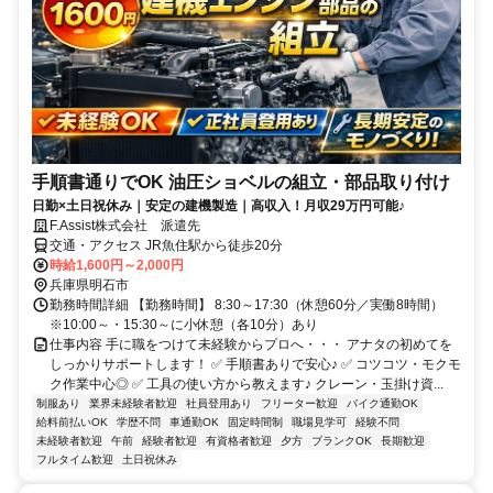
手順書通りでOK 油圧ショベルの組立・部品取り付け
日勤×土日祝休み｜安定の建機製造｜高収入！月収29万円可能♪
F.Assist株式会社 派遣先
交通・アクセス JR魚住駅から徒歩20分
時給1,600円～2,000円
兵庫県明石市
勤務時間詳細 【勤務時間】 8:30～17:30（休憩60分／実働8時間）
※10:00～・15:30～に小休憩（各10分）あり
仕事内容 手に職をつけて未経験からプロへ・・・ アナタの初めてを
しっかりサポートします！ ✅ 手順書ありで安心♪ ✅ コツコツ・モクモ
ク作業中心◎ ✅ 工具の使い方から教えます♪ クレーン・玉掛け資...
制服あり
業界未経験者歓迎
社員登用あり
フリーター歓迎
バイク通勤OK
給料前払いOK
学歴不問
車通勤OK
固定時間制
職場見学可
経験不問
未経験者歓迎
午前
経験者歓迎
有資格者歓迎
夕方
ブランクOK
長期歓迎
フルタイム歓迎
土日祝休み