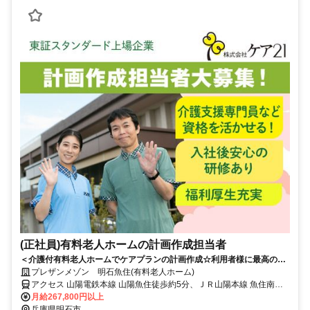
(正社員)有料老人ホームの計画作成担当者
＜介護付有料老人ホームでケアプランの計画作成☆利用者様に最高のサ
ービスを提供♪＞利用者様とご家族が満足できる最高のサービスをプラン
プレザンメゾン 明石魚住(有料老人ホーム)
ニング♪介護計画作成担当者として働きませんか？☆安定の正社員☆
アクセス 山陽電鉄本線 山陽魚住徒歩約5分、ＪＲ山陽本線 魚住南出
口徒歩約13分、山陽電鉄本線 西江井ヶ島徒歩約14分 山陽電鉄本線
月給267,800円以上
「山陽魚住」駅から徒歩約5分
兵庫県明石市