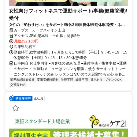
女性向けフィットネスで運動サポート/事務(健康管理)/
受付
女性の「変わりたい」をサポート/週休2日/日祝休/長期休暇/染髪・ネイ
ルOK※規定内
カーブス カーブスイオン土山
アクセス JR山陽本線「土山駅」徒歩5分
月給252,100円
兵庫県明石市
勤務時間 総労働時間：1ヶ月あたり170時間 【平日】9：45～19：15
休憩90分 【土曜】9：45～18：30 休憩45分
仕事内容 お仕事内容 ●お客様の健康管理 ●受付事務・接客事務 ●運動
のサポート ※運動メニューはマシンを順番に使う サーキットトレー
ニングとストレッチのみ レッスンはないので未経験でも安心 ※各...
業界未経験者歓迎
変形労働時間制
学歴不問
経験不問
賞与あり
ブランクOK
交通費支給
正社員