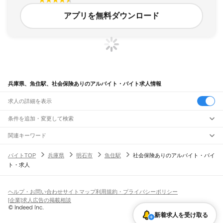
アプリを無料ダウンロード
兵庫県、魚住駅、社会保険ありのアルバイト・バイト求人情報
求人の詳細を表示
条件を追加・変更して検索
市区町村を追加・変更
関連キーワード
完全在宅ワーク 全国
シール貼り 在宅
現在地周辺
ガチャガチャ
犬カフェ
兵庫県
駅を追加・変更
バイトTOP
兵庫県
明石市
魚住駅
社会保険ありのアルバイト・バイ
兵庫県
すべて
ト・求人
神戸市
すべて
職種を追加・変更
JR神戸線(大阪～神戸)
東灘区
灘区
兵庫区
長田区
須磨区
垂水区
北区
中央区
西区
尼崎駅
立花駅
甲子園口駅
西宮駅
さくら夙川駅
芦屋駅
甲南山手駅
摂津本山駅
住吉駅
飲食・フードサービス
姫路市
尼崎市
明石市
西宮市
洲本市
芦屋市
伊丹市
相生市
豊岡市
加古川市
赤穂市
特徴を追加・変更
六甲道駅
摩耶駅
灘駅
三ノ宮駅
元町駅
神戸駅
飲食・フードサービス
すべて
ヘルプ・お問い合わせ
サイトマップ
利用規約・プライバシーポリシー
西脇市
宝塚市
三木市
高砂市
川西市
小野市
三田市
加西市
丹波篠山市
養父市
ホールスタッフ
キッチンスタッフ
皿洗い・洗い場
精肉・鮮魚加工
給食調理
人気
[企業]求人広告の掲載相談
JR神戸線(神戸～姫路)
丹波市
南あわじ市
朝来市
淡路市
宍粟市
加東市
たつの市
川辺郡
多可郡
加古郡
雇用形態を追加・変更
パン屋（ベーカリー）
フードカウンター販売員
バー（BAR）・バーテンダー
日払いOK
高校生歓迎
学生歓迎
深夜の仕事
髪型・髪色自由
ひげOK
ネイルOK
神戸駅
兵庫駅
新長田駅
鷹取駅
須磨海浜公園駅
須磨駅
塩屋駅
垂水駅
舞子駅
朝霧駅
神崎郡
揖保郡
赤穂郡
佐用郡
美方郡
飲食店補助（開店・閉店準備）
飲食店（店長・マネージャー）
新着求人を受け取る
ピアスOK
アルバイト・パート
履歴書不要
オープニングスタッフ
留学生・外国人活躍中
明石駅
西明石駅
大久保駅
魚住駅
土山駅
東加古川駅
加古川駅
宝殿駅
曽根駅
都道府県を変更
営業・販売