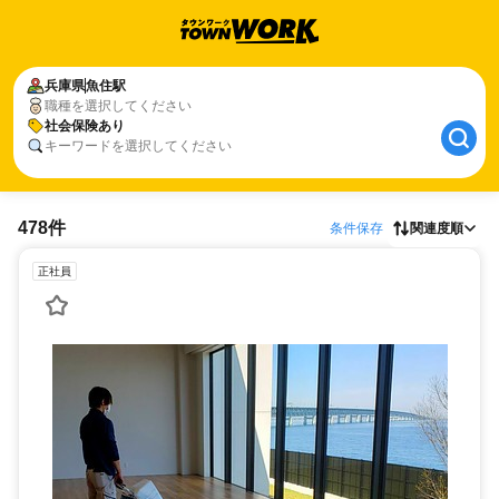
兵庫県
魚住駅
職種を選択してください
社会保険あり
キーワードを選択してください
478件
条件保存
関連度順
正社員