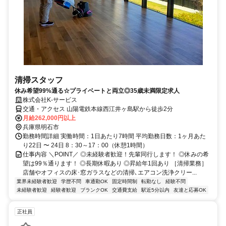
清掃スタッフ
休み希望99%通る☆プライベートと両立◎35歳未満限定求人
株式会社K-サービス
交通・アクセス 山陽電鉄本線西江井ヶ島駅から徒歩2分
月給262,000円以上
兵庫県明石市
勤務時間詳細 実働時間：1日あたり7時間 平均勤務日数：1ヶ月あた
り22日 〜 24日 8：30～17：00（休憩1時間）
仕事内容 ＼POINT／ ◎未経験者歓迎！先輩同行します！ ◎休みの希
望は99％通ります！ ◎長期休暇あり ◎昇給年1回あり ［清掃業務］
店舗やオフィスの床･窓ガラスなどの清掃､エアコン洗浄クリー...
業界未経験者歓迎
学歴不問
車通勤OK
固定時間制
転勤なし
経験不問
未経験者歓迎
経験者歓迎
ブランクOK
交通費支給
駅近5分以内
友達と応募OK
正社員