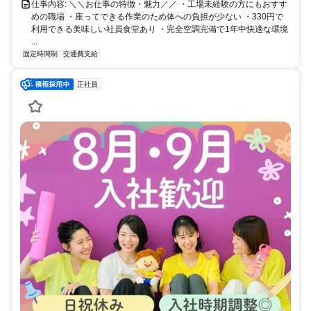
仕事内容: ＼＼お仕事の特徴・魅力／／ ・工場未経験の方にもおすす
めの職場 ・座ってできる作業のため体への負担が少ない ・330円で
利用できる美味しい社員食堂あり ・完全空調完備で1年中快適な環境
...
固定時間制
交通費支給
正社員