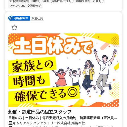
変形労働時間制
60代も応募可
資格取得支援あり
職場見学可
研修あり
ブランクOK
交通費支給
派遣社員
船舶・鉄道部品の組立スタッフ
日勤のみ｜土日休み｜毎月安定収入の月給制｜無期雇用派遣（正社員）
｜寮完備（寮費無料）
キャリアリンクファクトリー株式会社 姫路本社