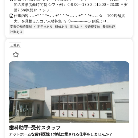
間の変形労働時間制 シフト例： ◇9:00～17:30 ◇15:00～23:30 ＊実
働7.5h/休憩1h ＊シフ...
仕事内容 ｡.｡:+* ﾟ ﾟ *+:｡.｡:+* ﾟ ﾟ *+:｡.｡.｡:+*ﾟ ﾟ *+:｡.｡: ☆ 「100店舗拡
大」を見据えたコア人材募集 ☆ ◇‐‐‐‐‐‐‐‐‐‐‐‐‐◇ 創業より...
変形労働時間制
住宅手当あり
研修あり
賞与あり
交通費支給
長期歓迎
社割あり
正社員
歯科助手･受付スタッフ
アットホームな歯科医院！地域に愛される仕事をしませんか？