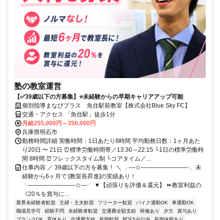
塾の教室運営
【✅39歳以下の方募集】⭐未経験からの早期キャリアアップ可能
個別指導まなびプラス 魚住駅前教室【株式会社Blue Sky FC】
交通・アクセス 「魚住駅」徒歩1分
月給255,000円～350,000円
兵庫県明石市
勤務時間詳細 実働時間：1日あたり8時間 平均勤務日数：1ヶ月あた
り20日 〜 21日 ⏰標準労働時間帯／13:30～22:15 └1日の標準労働時
間 8時間 ⏰フレックスタイム制 └コアタイム／...
仕事内容 ／ 39歳以下の方を募集！ ＼ ╭―☆――――――――╮ 未
経験から6ヶ月で [教室長昇進]の実績あり！
╰――――――――☆―╯ ▼【頑張りを評価＆還元】 ⏩教室利益の
《20％を賞与に...
業界未経験者歓迎
主婦・主夫歓迎
フリーター歓迎
バイク通勤OK
車通勤OK
職場見学可
経験不問
未経験者歓迎
交通費全額支給
研修あり
夕方
賞与あり
ブランクOK
育休あり
交通費支給
長期歓迎
駅近5分以内
長期休暇あり