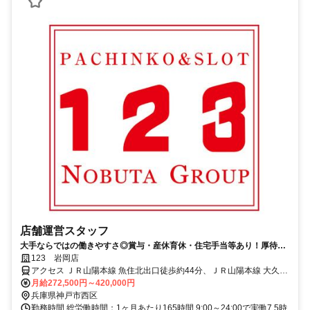
店舗運営スタッフ
大手ならではの働きやすさ◎賞与・産休育休・住宅手当等あり！厚待遇
でお待ちしています♪長堀橋徒歩8分♪
123 岩岡店
アクセス ＪＲ山陽本線 魚住北出口徒歩約44分、ＪＲ山陽本線 大久保
（兵庫県）北口徒歩約55分、ＪＲ山陽本線 土山北口徒歩約55分 魚住
月給272,500円～420,000円
駅～車で7分
兵庫県神戸市西区
勤務時間 総労働時間：1ヶ月あたり165時間 9:00～24:00で実働7.5時