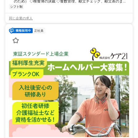
のため） ◇検食簿の決裁 ◇食数管理、献立チェック、献立表のま...
シフト制
同じ企業の求人
正社員