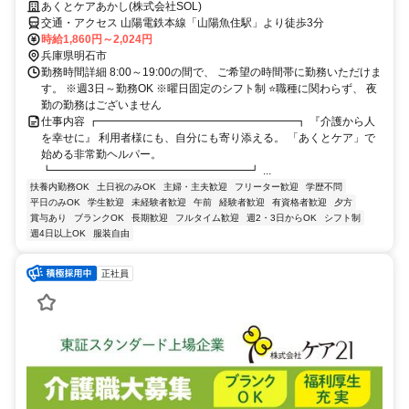
あくとケアあかし(株式会社SOL)
交通・アクセス 山陽電鉄本線「山陽魚住駅」より徒歩3分
時給1,860円～2,024円
兵庫県明石市
勤務時間詳細 8:00～19:00の間で、 ご希望の時間帯に勤務いただけま
す。 ※週3日～勤務OK ※曜日固定のシフト制 ⭐職種に関わらず、 夜
勤の勤務はございません
仕事内容 ┏━━━━━━━━━━━━━━━━━━┓ 『介護から人
を幸せに』 利用者様にも、自分にも寄り添える。 「あくとケア」で
始める非常勤ヘルパー。
┗━━━━━━━━━━━━━━━━━━┛ ...
扶養内勤務OK
土日祝のみOK
主婦・主夫歓迎
フリーター歓迎
学歴不問
平日のみOK
学生歓迎
未経験者歓迎
午前
経験者歓迎
有資格者歓迎
夕方
賞与あり
ブランクOK
長期歓迎
フルタイム歓迎
週2・3日からOK
シフト制
週4日以上OK
服装自由
正社員