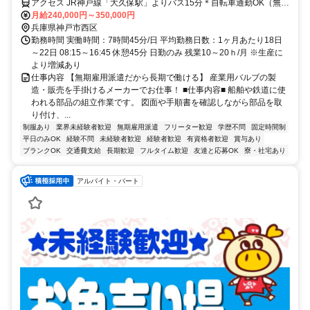
アクセス JR神戸線「大久保駅」よりバス15分＊自転車通勤OK（無料
駐輪場完備）
月給240,000円～350,000円
兵庫県神戸市西区
勤務時間 実働時間：7時間45分/日 平均勤務日数：1ヶ月あたり18日
～22日 08:15～16:45 休憩45分 日勤のみ 残業10～20ｈ/月 ※生産に
より増減あり
仕事内容 【無期雇用派遣だから長期で働ける】 産業用バルブの製
造・販売を手掛けるメーカーでお仕事！ ■仕事内容■ 船舶や鉄道に使
われる部品の組立作業です。 図面や手順書を確認しながら部品を取
り付け、...
制服あり
業界未経験者歓迎
無期雇用派遣
フリーター歓迎
学歴不問
固定時間制
平日のみOK
経験不問
未経験者歓迎
経験者歓迎
有資格者歓迎
賞与あり
ブランクOK
交通費支給
長期歓迎
フルタイム歓迎
友達と応募OK
寮・社宅あり
アルバイト・パート