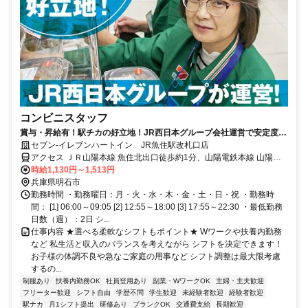
コンビニスタッフ
賞与・昇給有！駅チカの好立地！JR西日本グループ会社運営で安定度抜
群！
セブン-イレブンハートイン JR魚住駅改札口店
アクセス ＪＲ山陽本線 魚住北出口徒歩約1分、山陽電鉄本線 山陽魚
住徒歩約14分、山陽電鉄本線 西江井ヶ島徒歩約19分 JR魚住駅
時給1,130円～1,513円
兵庫県明石市
勤務時間 ・勤務曜日：月・火・水・木・金・土・日・祝 ・勤務時
間： [1] 06:00～09:05 [2] 12:55～18:00 [3] 17:55～22:30 ・最低勤務
日数（週）：2日 シ...
仕事内容 ★選べる柔軟なシフトもポイント★ Wワークや扶養内勤務
など 私生活と収入のバランスを考えながら シフトを決定できます！
お子様の体調不良や急なご家庭の用事など シフト調整は最大限考慮
するの...
制服あり
扶養内勤務OK
社員登用あり
副業・WワークOK
主婦・主夫歓迎
フリーター歓迎
シフト自由
学歴不問
学生歓迎
未経験者歓迎
経験者歓迎
駅ナカ
月1シフト提出
研修あり
ブランクOK
交通費支給
長期歓迎