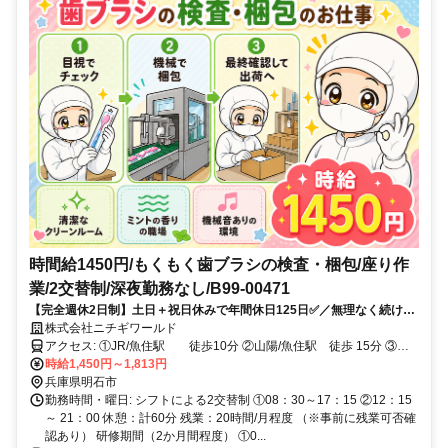
時間給1450円/もくもく歯ブラシの検査・梱包/座り作
業/2交替制/深夜勤務なし/B99-00471
【完全週休2日制】土日＋祝日休みで年間休日125日✅／無理なく続けや
すい勤務条件です✨
株式会社ニチギワールド
アクセス: ①JR/魚住駅 徒歩10分 ②山陽/魚住駅 徒歩 15分 ③自
転車通勤可（無料駐輪場あり）
時給1,450円～1,813円
兵庫県明石市
勤務時間・曜日: シフトによる2交替制 ①08：30～17：15 ②12：15
～ 21：00 休憩：計60分 残業：20時間/月程度 （※事前に残業可否確
認あり） 研修期間（2か月間程度） ①0...