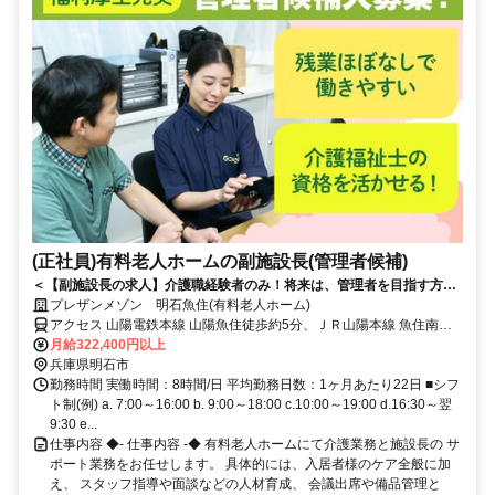
(正社員)有料老人ホームの副施設長(管理者候補)
＜【副施設長の求人】介護職経験者のみ！将来は、管理者を目指す方を
募集中◎＞いきなり施設長は不安という方へ。まずは副施設長として現
プレザンメゾン 明石魚住(有料老人ホーム)
場と運営を両立！定年制撤廃で長く安定して働ける環境です。
アクセス 山陽電鉄本線 山陽魚住徒歩約5分、ＪＲ山陽本線 魚住南出
口徒歩約13分、山陽電鉄本線 西江井ヶ島徒歩約14分 山陽電鉄本線
月給322,400円以上
「山陽魚住」駅から徒歩約5分
兵庫県明石市
勤務時間 実働時間：8時間/日 平均勤務日数：1ヶ月あたり22日 ■シフ
ト制(例) a. 7:00～16:00 b. 9:00～18:00 c.10:00～19:00 d.16:30～翌
9:30 e...
仕事内容 ◆- 仕事内容 -◆ 有料老人ホームにて介護業務と施設長の サ
ポート業務をお任せします。 具体的には、入居者様のケア全般に加
え、 スタッフ指導や面談などの人材育成、 会議出席や備品管理と