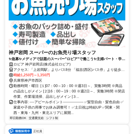
神戸岩岡 スーパーのお魚売り場スタッフ
✨急募✨メディアで話題のスーパー”ロピア”で働こう✨主婦パート・学生
活躍中！髪色自由！土日祝休は時給UP✨
ロピア 神戸岩岡店(株式会社ロピア)
アクセス: 「上岩岡駅」よりバス8分 「福吉(西区)バス停」より徒歩2
分
時給1,250円～1,350円
兵庫県神戸市西区
勤務時間・曜日: [１]07：00～10：00 ※週3日～、実働3時間 ※商品
の品出しがメイン [２]16：00～19：00 ※週2日～、実働3時間 ※閉店
作業、作業場清掃、品出しがメイン [３...
仕事内容: ----アピールポイント----------------- ✅髪型自由・髪色自由 ✅️
家庭や子供の用事でお休み調整可！ ✅️土日祝は時給UP ✅️関東・関
西・東海・九州・東北エリアに展開...
即日勤務OK
交通費支給
シフト制
正社員