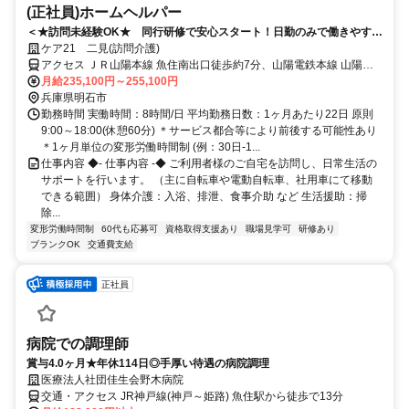
(正社員)ホームヘルパー
＜★訪問未経験OK★ 同行研修で安心スタート！日勤のみで働きやすい
♪＞定年制撤廃で長く働ける！東証スタンダード上場の安定基盤のもと、
ケア21 二見(訪問介護)
賞与年2回・季節休暇7日など充実の待遇あり！
アクセス ＪＲ山陽本線 魚住南出口徒歩約7分、山陽電鉄本線 山陽魚
住徒歩約7分、山陽電鉄本線 西江井ヶ島徒歩約15分 山陽電鉄本線
月給235,100円～255,100円
「山陽魚住」駅から徒歩約7分
兵庫県明石市
勤務時間 実働時間：8時間/日 平均勤務日数：1ヶ月あたり22日 原則
9:00～18:00(休憩60分) ＊サービス都合等により前後する可能性あり
＊1ヶ月単位の変形労働時間制 (例：30日-1...
仕事内容 ◆- 仕事内容 -◆ ご利用者様のご自宅を訪問し、日常生活の
サポートを行います。 （主に自転車や電動自転車、社用車にて移動
できる範囲） 身体介護：入浴、排泄、食事介助 など 生活援助：掃
除...
変形労働時間制
60代も応募可
資格取得支援あり
職場見学可
研修あり
ブランクOK
交通費支給
正社員
病院での調理師
賞与4.0ヶ月★年休114日◎手厚い待遇の病院調理
医療法人社団佳生会野木病院
交通・アクセス JR神戸線(神戸～姫路) 魚住駅から徒歩で13分