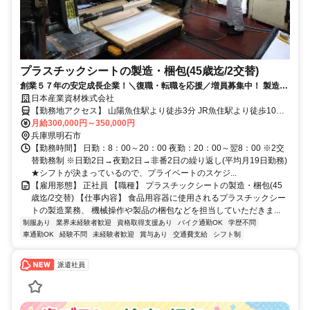
プラスチックシートの製造・梱包(45歳迄/2交替)
創業５７年の安定成長企業！＼復職・転職を応援／増員募集中！ 製造業
未経験者歓迎！あなたの新しいスタートをしっかりバックアップ！
日本産業資材株式会社
【勤務地アクセス】 山陽魚住駅より徒歩3分 JR魚住駅より徒歩10分
※車通勤可（無料駐車場有）
月給300,000円～350,000円
兵庫県明石市
【勤務時間】 日勤：8：00～20：00 夜勤：20：00～翌8：00 ※2交
替勤務制 ※日勤2日→夜勤2日→非番2日の繰り返し(平均月19日勤務)
★シフトが決まっているので、プライベートのスケジ...
【雇用形態】 正社員 【職種】 プラスチックシートの製造・梱包(45
歳迄/2交替) 【仕事内容】 食品用容器に使用されるプラスチックシー
トの製造業務、 機械操作や製品の梱包などを担当していただきま...
制服あり
業界未経験者歓迎
資格取得支援あり
バイク通勤OK
学歴不問
車通勤OK
経験不問
未経験者歓迎
賞与あり
交通費支給
シフト制
派遣社員