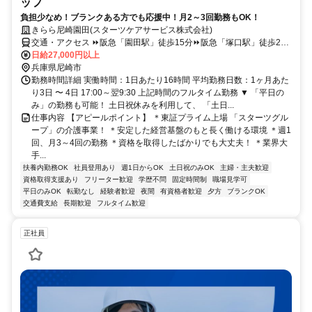
ッフ
負担少なめ！ブランクある方でも応援中！月2～3回勤務もOK！
きらら尼崎園田(スターツケアサービス株式会社)
交通・アクセス ⏩阪急「園田駅」徒歩15分⏩阪急「塚口駅」徒歩20
分⏩尼崎駅や猪名寺駅から通勤しているスタッフさんも活躍中！伊丹
日給27,000円以上
駅や立花駅も通勤圏内です
兵庫県尼崎市
勤務時間詳細 実働時間：1日あたり16時間 平均勤務日数：1ヶ月あた
り3日 〜 4日 17:00～翌9:30 上記時間のフルタイム勤務 ▼ 「平日の
み」の勤務も可能！ 土日祝休みを利用して、 「土日...
仕事内容 【アピールポイント】 ＊東証プライム上場 「スターツグル
ープ」の介護事業！ ＊安定した経営基盤のもと長く働ける環境 ＊週1
回、月3～4回の勤務 ＊資格を取得したばかりでも大丈夫！ ＊業界大
手...
扶養内勤務OK
社員登用あり
週1日からOK
土日祝のみOK
主婦・主夫歓迎
資格取得支援あり
フリーター歓迎
学歴不問
固定時間制
職場見学可
平日のみOK
転勤なし
経験者歓迎
夜間
有資格者歓迎
夕方
ブランクOK
交通費支給
長期歓迎
フルタイム歓迎
正社員