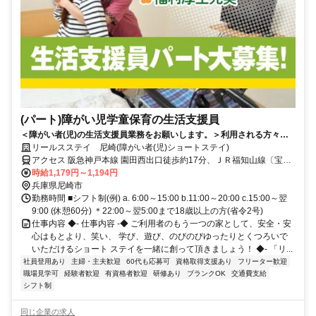
(パート)障がい児学童保育の生活支援員
＜障がい者(児)の生活支援員業務をお願いします。＞利用される方々が
安心して快適に泊まれるショートステイを目指していただきます。
リールスステイ 尼崎(障がい者(児)ショートステイ)
アクセス 阪急神戸本線 園田西出口徒歩約17分、ＪＲ福知山線〔宝塚
線〕 猪名寺東口徒歩約20分、ＪＲ福知山線〔宝塚線〕 塚口（福知山
時給1,179円～1,194円
線）東口徒歩約22分 阪急神戸線「園田」駅から徒歩19分
兵庫県尼崎市
勤務時間 ■シフト制(例) a. 6:00～15:00 b.11:00～20:00 c.15:00～翌
9:00 (休憩60分) ＊22:00～翌5:00まで18歳以上の方(省令2号)
仕事内容 ◆- 仕事内容 -◆ ご利用者のもう一つの家として、安全・安
心はもとより、笑い、 学び、遊び、のびのびゆったりとくつろいで
いただけるショート ステイを一緒に創って頂きましょう！ ◆- 「リ...
社員登用あり
主婦・主夫歓迎
60代も応募可
資格取得支援あり
フリーター歓迎
職場見学可
経験者歓迎
有資格者歓迎
研修あり
ブランクOK
交通費支給
シフト制
同じ企業の求人