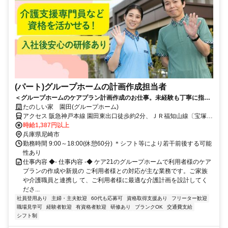
(パート)グループホームの計画作成担当者
＜グループホームのケアプラン計画作成のお仕事。未経験も丁寧に指導
します。＞ケア21が運営するグループホームで計画作成担当者のお仕
たのしい家 園田(グループホーム)
事！介護も少しお手伝いいただくので現場の実状の理解にも繋がりま
アクセス 阪急神戸本線 園田東出口徒歩約2分、ＪＲ福知山線〔宝塚
す。
線〕 塚口（福知山線）東口徒歩約29分、ＪＲ福知山線〔宝塚線〕 猪
時給1,387円以上
名寺東口徒歩約37分 阪急神戸本線「園田」駅から徒歩約2分
兵庫県尼崎市
勤務時間 9:00～18:00(休憩60分) ＊シフト等により若干前後する可能
性あり
仕事内容 ◆- 仕事内容 -◆ ケア21のグループホームで利用者様のケア
プランの作成や新規の ご利用者様との対応が主な業務です。ご家族
や介護職員と連携し て、ご利用者様に最適な介護計画を設計してく
ださ...
社員登用あり
主婦・主夫歓迎
60代も応募可
資格取得支援あり
フリーター歓迎
職場見学可
経験者歓迎
有資格者歓迎
研修あり
ブランクOK
交通費支給
シフト制