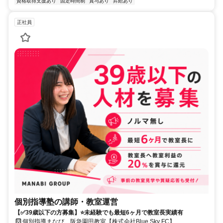
資格取得支援あり
固定時間制
賞与あり
昇給あり
正社員
個別指導塾の講師・教室運営
【✅39歳以下の方募集】⭐未経験でも最短6ヶ月で教室長実績有
個別指導まなび 阪急園田教室【株式会社Blue Sky FC】