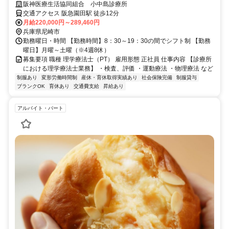
たたかい診療所で働きませんか？
阪神医療生活協同組合 小中島診療所
交通アクセス 阪急園田駅 徒歩12分
月給220,000円～289,460円
兵庫県尼崎市
勤務曜日・時間 【勤務時間】8：30～19：30の間でシフト制 【勤務
曜日】月曜～土曜（※4週8休）
募集要項 職種 理学療法士（PT） 雇用形態 正社員 仕事内容 【診療所
における理学療法士業務】 ・検査、評価 ・運動療法 ・物理療法 など
制服あり
変形労働時間制
産休・育休取得実績あり
社会保険完備
制服貸与
ブランクOK
育休あり
交通費支給
昇給あり
アルバイト・パート