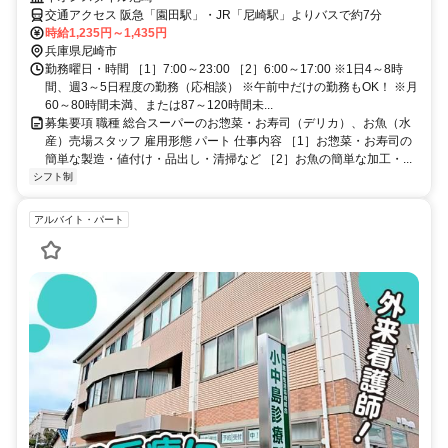
交通アクセス 阪急「園田駅」・JR「尼崎駅」よりバスで約7分
時給1,235円～1,435円
兵庫県尼崎市
勤務曜日・時間 ［1］7:00～23:00 ［2］6:00～17:00 ※1日4～8時
間、週3～5日程度の勤務（応相談） ※午前中だけの勤務もOK！ ※月
60～80時間未満、または87～120時間未...
募集要項 職種 総合スーパーのお惣菜・お寿司（デリカ）、お魚（水
産）売場スタッフ 雇用形態 パート 仕事内容 ［1］お惣菜・お寿司の
簡単な製造・値付け・品出し・清掃など ［2］お魚の簡単な加工・...
シフト制
アルバイト・パート