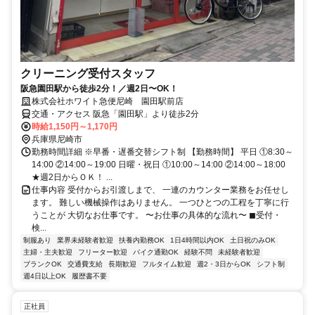
クリーニング受付スタッフ
阪急園田駅から徒歩2分！／週2日〜OK！
株式会社ホワイト急便尼崎 園田駅前店
交通・アクセス 阪急「園田駅」より徒歩2分
時給1,150円～1,170円
兵庫県尼崎市
勤務時間詳細 ※早番・遅番交替シフト制 【勤務時間】 平日 ①8:30～
14:00 ②14:00～19:00 日曜・祝日 ①10:00～14:00 ②14:00～18:00
★週2日からＯＫ！ ...
仕事内容 受付からお引渡しまで、 一連のカウンター業務をお任せし
ます。 難しい機械操作はありません。 一つひとつの工程を丁寧に行
うことが 大切なお仕事です。 〜お仕事の具体的な流れ〜 ◼︎受付・
検...
制服あり
業界未経験者歓迎
扶養内勤務OK
1日4時間以内OK
土日祝のみOK
主婦・主夫歓迎
フリーター歓迎
バイク通勤OK
経験不問
未経験者歓迎
ブランクOK
交通費支給
長期歓迎
フルタイム歓迎
週2・3日からOK
シフト制
週4日以上OK
履歴書不要
正社員