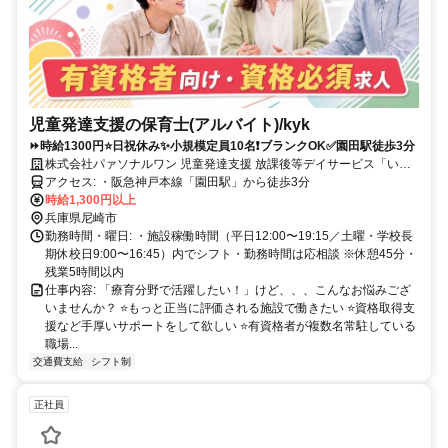
児童発達支援の保育士(アルバイト)/kyk
⏩️時給1300円⭐日祝休み✨小規模定員10名❗ブランクOK✅園田駅徒歩3分
株式会社パァソナルワン 児童発達支援 放課後等デイサービス「いる
か」
アクセス: ・阪急神戸本線「園田駅」から徒歩3分
時給1,300円以上
兵庫県尼崎市
勤務時間・曜日: ・施設稼働時間（平日12:00〜19:15／土曜・学校長
期休校日9:00〜16:45）内でシフト・勤務時間は応相談 ※休憩45分・
残業5時間以内
仕事内容: 「療育分野で活躍したい！」けど、、、こんなお悩みござ
いませんか？ ⭐もっと正当に評価される施設で働きたい ⭐資格取得支
援など手厚いサポートをして欲しい ⭐有資格者が複数名常駐している
職場...
交通費支給
シフト制
正社員