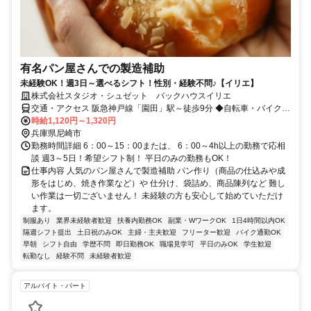
有名パン屋さんでの製造補助
未経験OK！週3日～選べるシフト！性別・経験不問♪【イリエ】
株式会社スタジオ・シュゼット バックハウスイリエ
交通・アクセス 阪急神戸線「園田」駅～徒歩9分 ◆自転車・バイク通
勤OK！
時給1,120円～1,320円
兵庫県尼崎市
勤務時間詳細 6：00～15：00または、 6：00～4h以上の勤務で応相
談 週3～5日！希望シフト制！ 平日のみの勤務もOK！
仕事内容 人気のパン屋さんで製造補助 パン作り（商品の仕込みや成
形をはじめ、焼き作業など）や 仕分け、袋詰め、商品陳列など 難し
い作業は一切ございません！ 未経験の方も安心して始めていただけ
ます。
制服あり
業界未経験者歓迎
扶養内勤務OK
副業・WワークOK
1日4時間以内OK
隔週シフト提出
土日祝のみOK
主婦・主夫歓迎
フリーター歓迎
バイク通勤OK
早朝
シフト自由
学歴不問
即日勤務OK
職場見学可
平日のみOK
学生歓迎
転勤なし
経験不問
未経験者歓迎
アルバイト・パート