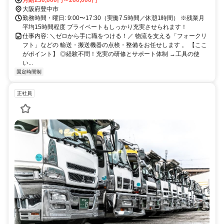
月給230,000円～260,000円
大阪府豊中市
勤務時間・曜日: 9:00〜17:30（実働7.5時間／休憩1時間） ※残業月
平均15時間程度 プライベートもしっかり充実させられます！
仕事内容: ＼ゼロから手に職をつける！／ 物流を支える「フォークリ
フト」などの 輸送・搬送機器の点検・整備をお任せします 。 【ここ
がポイント】 ◎経験不問！充実の研修とサポート体制 →工具の使
い...
固定時間制
正社員