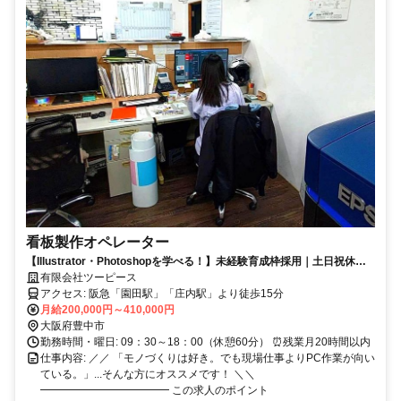
看板製作オペレーター
【Illustrator・Photoshopを学べる！】未経験育成枠採用｜土日祝休み
｜年間休日120日｜PC作業中心
有限会社ツーピース
アクセス: 阪急「園田駅」「庄内駅」より徒歩15分
月給200,000円～410,000円
大阪府豊中市
勤務時間・曜日: 09：30～18：00（休憩60分） ⏰残業月20時間以内
仕事内容: ／／ 「モノづくりは好き。でも現場仕事よりPC作業が向い
ている。」...そんな方にオススメです！ ＼＼
━━━━━━━━━━━━ この求人のポイント