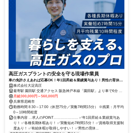
高圧ガスプラントの安全を守る現場作業員
車の免許さえあれば応募OK！年1回昇給＆業績賞与あり！男性の育休あ
り！
株式会社大淀高圧
最寄駅 園田駅 交通アクセス 阪急神戸本線「園田駅」より車で6分 ＜
月給300,000円～560,000円
POINT＞ ・転勤なし ・バイク通勤OK
兵庫県尼崎市
勤務時間 8:30～17:00（休憩75分／実働7時間15分） ※残業：月平均
0～10時間程度
仕事内容 …求人のPOINT………………… ✅年1回昇給＆業績賞与あ
り！ ✅各種長期休暇あり！ ✅実働短め7時間15分！ ✅資格取得支援制
度あり！ ✅有給休暇が取得しやすい！ ✅男性の育休...