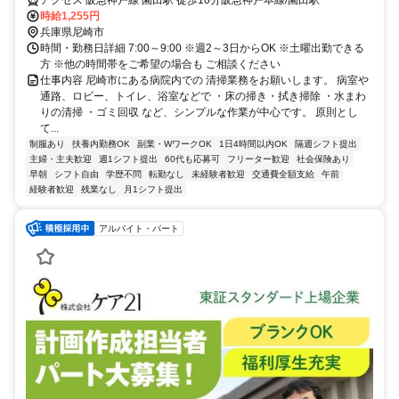
時給1,255円
兵庫県尼崎市
時間・勤務日詳細 7:00～9:00 ※週2～3日からOK ※土曜出勤できる
方 ※他の時間帯をご希望の場合も ご相談ください
仕事内容 尼崎市にある病院内での 清掃業務をお願いします。 病室や
通路、ロビー、トイレ、浴室などで ・床の掃き・拭き掃除 ・水まわ
りの清掃 ・ゴミ回収 など、シンプルな作業が中心です。 原則とし
て...
制服あり
扶養内勤務OK
副業・WワークOK
1日4時間以内OK
隔週シフト提出
主婦・主夫歓迎
週1シフト提出
60代も応募可
フリーター歓迎
社会保険あり
早朝
シフト自由
学歴不問
転勤なし
未経験者歓迎
交通費全額支給
午前
経験者歓迎
残業なし
月1シフト提出
アルバイト・パート