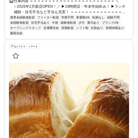
仕事内容 ＝＝＝＝＝＝＝＝＝＝＝＝＝＝＝＝＝＝＝＝＝＝＝ ＼
✨2026年2月新店OPEN！／ ▶︎19時閉店・年末年始休み！ ▶︎ランチ
補助・住宅手当など手当も充実！ ＝＝＝＝＝＝＝＝＝＝＝＝＝＝...
業界未経験者歓迎
フリーター歓迎
学歴不問
車通勤OK
転勤なし
経験不問
未経験者歓迎
住宅手当あり
午前
経験者歓迎
夕方
賞与あり
ブランクOK
オープニングスタッフ
交通費支給
長期歓迎
シフト制
社割あり
長期休暇あり
服装自由
アルバイト・パート