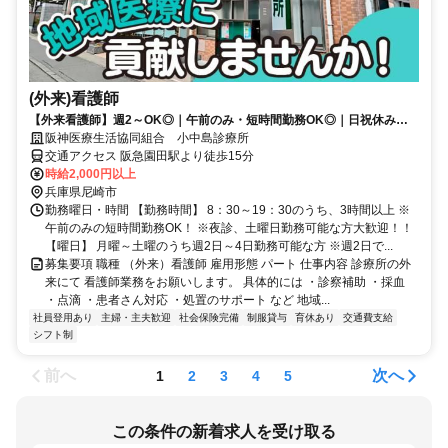
(外来)看護師
【外来看護師】週2～OK◎｜午前のみ・短時間勤務OK◎｜日祝休み｜
地域密着の診療所｜阪急園田
阪神医療生活協同組合 小中島診療所
交通アクセス 阪急園田駅より徒歩15分
時給2,000円以上
兵庫県尼崎市
勤務曜日・時間 【勤務時間】 8：30～19：30のうち、3時間以上 ※
午前のみの短時間勤務OK！ ※夜診、土曜日勤務可能な方大歓迎！！
【曜日】 月曜～土曜のうち週2日～4日勤務可能な方 ※週2日で...
募集要項 職種 （外来）看護師 雇用形態 パート 仕事内容 診療所の外
来にて 看護師業務をお願いします。 具体的には ・診察補助 ・採血
・点滴 ・患者さん対応 ・処置のサポート など 地域...
社員登用あり
主婦・主夫歓迎
社会保険完備
制服貸与
育休あり
交通費支給
シフト制
前へ
次へ
1
2
3
4
5
この条件の新着求人を受け取る