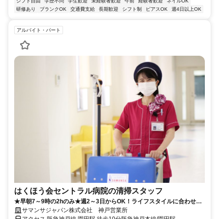
シフト自由
学歴不問
学生歓迎
未経験者歓迎
午前
経験者歓迎
ネイルOK
研修あり
ブランクOK
交通費支給
長期歓迎
シフト制
ピアスOK
週4日以上OK
アルバイト・パート
はくほう会セントラル病院の清掃スタッフ
★早朝7～9時の2hのみ★週2～3日からOK！ライフスタイルに合わせて
働ける！土曜日できる方は大歓迎♪
サマンサジャパン株式会社 神戸営業所
アクセス 阪急神戸線 園田駅 徒歩10分阪急神戸本線/園田駅