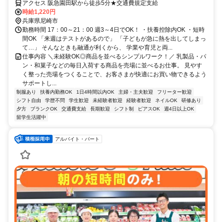
♪|アルバイト・日配
アクセス 阪急園田駅から徒歩5分★交通費規定支給
時給1,220円
兵庫県尼崎市
勤務時間 17：00～21：00 週3～4日でOK！ ・扶養控除内OK ・短時
間OK 「来週はテストがあるので」 「子どもが急に熱を出してしまっ
て…」 そんなときも融通が利くから、 学業や育児と両...
仕事内容 ＼未経験OK◎商品を並べるシンプルワーク！／ 乳製品・パ
ン・和菓子などの毎日入荷する商品を売場に並べるお仕事。 見やす
く整った売場をつくることで、お客さまが快適にお買い物できるよう
サポートし...
制服あり
扶養内勤務OK
1日4時間以内OK
主婦・主夫歓迎
フリーター歓迎
シフト自由
学歴不問
学生歓迎
未経験者歓迎
経験者歓迎
ネイルOK
研修あり
夕方
ブランクOK
交通費支給
長期歓迎
シフト制
ピアスOK
週4日以上OK
留学生活躍中
アルバイト・パート