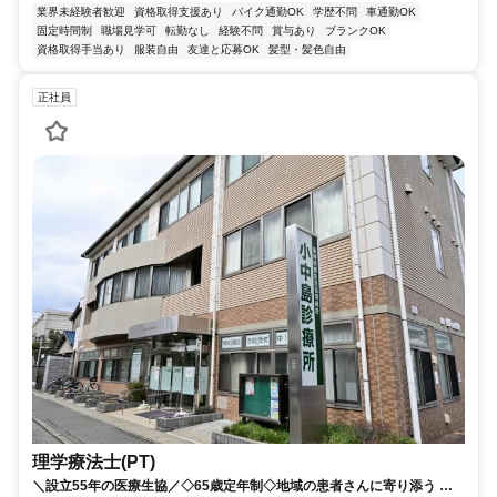
業界未経験者歓迎
資格取得支援あり
バイク通勤OK
学歴不問
車通勤OK
固定時間制
職場見学可
転勤なし
経験不問
賞与あり
ブランクOK
資格取得手当あり
服装自由
友達と応募OK
髪型・髪色自由
正社員
理学療法士(PT)
＼設立55年の医療生協／◇65歳定年制◇地域の患者さんに寄り添う あ