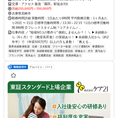
交通・アクセス 阪急「園田」駅徒歩3分
月給255,000円～350,000円
兵庫県尼崎市
勤務時間詳細 実働時間：1日あたり8時間 平均勤務日数：1ヶ月あた
り20日 〜 21日 ⏰標準労働時間帯／13:30～22:15 └1日の標準労働時
間 8時間 ⏰フレックスタイム制 └コアタイム／...
仕事内容 ／ "地域NO.1の塾作り" 挑戦しませんか？！ ＼ ▶未経験か
ら《6ヶ月》で 《教室長昇進》の実績あり！ ▶未経験入社から《約2
年半》で 《年収500万円》以上の方も多数！ 「教える...
業界未経験者歓迎
主婦・主夫歓迎
フリーター歓迎
バイク通勤OK
車通勤OK
職場見学可
経験不問
未経験者歓迎
交通費全額支給
研修あり
夕方
賞与あり
ブランクOK
育休あり
交通費支給
長期歓迎
長期休暇あり
アルバイト・パート