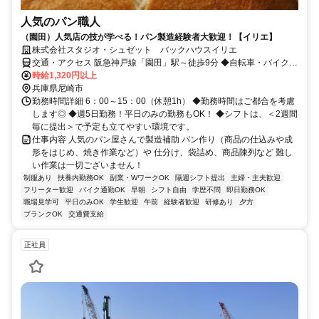
人気のパン職人
（園田）人気店の技が学べる！パン製造経験者大歓迎！【イリエ】
株式会社スタジオ・シュゼット バックハウスイリエ
交通・アクセス 阪急神戸線「園田」駅～徒歩9分 ◆自転車・バイク通
勤OK！
時給1,320円以上
兵庫県尼崎市
勤務時間詳細 6：00～15：00（休憩1h） ◆勤務時間はご都合を考慮
します◎ ◆週5日勤務！平日のみの勤務もOK！ ◆シフトは、＜2週間
毎に提出＞で予定も立てやすい環境です。
仕事内容 人気のパン屋さんで製造補助 パン作り（商品の仕込みや成
形をはじめ、焼き作業など）や 仕分け、袋詰め、商品陳列など 難し
い作業は一切ございません！
制服あり
扶養内勤務OK
副業・WワークOK
隔週シフト提出
主婦・主夫歓迎
フリーター歓迎
バイク通勤OK
早朝
シフト自由
学歴不問
即日勤務OK
職場見学可
平日のみOK
学生歓迎
午前
経験者歓迎
研修あり
夕方
ブランクOK
交通費支給
正社員