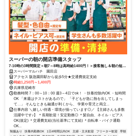
スーパーの朝の開店準備スタッフ
7-10時の3時間限定＜朝7～8時は高時給1400円！＞接客無し＆朝の短時
間でサクッと稼げる♪未経験でも安心の簡単な品出し・清掃など〇|アル
スーパーマルハチ 園田店
バイト・早朝
アクセス 阪急園田駅から徒歩5分★交通費規定支給
時給1,250円～1,400円
兵庫県尼崎市
勤務時間 7：00～10：00 週3～4日でok！ ・扶養控除内OK ・短時間
OK 「来週はテストがあるので」 「子どもが急に熱を出してしまっ
て…」 そんなときも融通が利くから、 学業や育児と両立...
仕事内容 ＼嬉しい待遇・環境が揃っています◎／ 【主婦さんも多数
活躍中です♪】 ＊長期歓迎！安定勤務◎ ＊髪自由、ネイル・ピアス
OK(規定) ＊交通費支給(当社基準にて支給) ＊自転車・バイク通勤
OK...
制服あり
扶養内勤務OK
1日4時間以内OK
主婦・主夫歓迎
フリーター歓迎
早朝