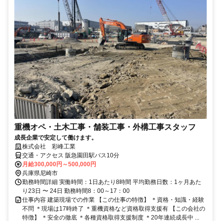
重機オペ・土木工事・舗装工事・外構工事スタッフ
成長企業で安定して働けます。
株式会社 彩峰工業
交通・アクセス 阪急園田駅バス10分
月給300,000円～500,000円
兵庫県尼崎市
勤務時間詳細 実働時間：1日あたり8時間 平均勤務日数：1ヶ月あた
り23日 〜 24日 勤務時間8：00～17：00
仕事内容 建築現場での作業 【この仕事の特徴】 ＊資格・知識・経験
不問 ＊現場は17時終了 ＊重機資格など資格取得支援有 【この会社の
特徴】 ＊安全の徹底 ＊各種資格取得支援制度 ＊20年連続成長中 ...