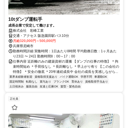
10tダンプ運転手
成長企業で安定して働けます。
株式会社 彩峰工業
交通・アクセス 阪急園田駅バス10分
月給320,000円～500,000円
兵庫県尼崎市
勤務時間詳細 実働時間：1日あたり8時間 平均勤務日数：1ヶ月あた
り23日 〜 24日 勤務時間8：00～17：00
仕事内容 近距離のみの建築資材の運搬 【ダンプの仕事の特徴】 ＊拘
束時間短め ＊手荷役なし ＊長距離なし ＊早上がり有り 【この会社の
特徴】 ＊安全の徹底 ＊20年連続成長中 会社の成長を実感しながら...
業界未経験者歓迎
資格取得支援あり
バイク通勤OK
学歴不問
車通勤OK
固定時間制
転勤なし
賞与あり
ブランクOK
育休あり
資格取得手当あり
土日祝休み
服装自由
友達と応募OK
髪型・髪色自由
正社員