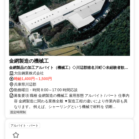
金網製造の機械工
金網製品の加工アルバイト（機械工）◇川辺郡猪名川町◇未経験者歓迎
◇ゼロから育成！
大信鋼業株式会社
時給1,400円～1,500円
兵庫県川辺郡
勤務曜日・時間 8:00～17:00 時間応談
募集要項 職種 金網製造の機械工 雇用形態 アルバイト / パート 仕事内
容 金網製造に関わる業務全般 ▼製造工程の違いにより作業内容も異
なります。 例えば、シャーリングという機械で材料を 切断...
固定時間制
アルバイト・パート