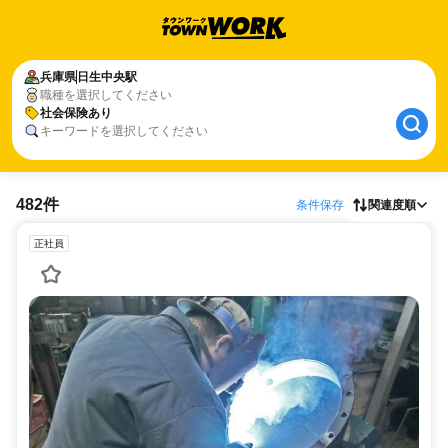
兵庫県
日生中央駅
職種を選択してください
社会保険あり
キーワードを選択してください
482件
条件保存
関連度順
正社員