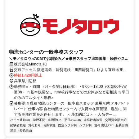
物流センターの一般事務スタッフ
＼モノタロウ♪のCMでお馴染み／★事務スタッフ追加募集！経験やスキ
ルを活かしてもらえる職場です！
株式会社MonotaRO
交通アクセス 阪急電鉄・能勢電鉄「川西能勢口」駅より直通送迎バ
ス25分 ★川西市、宝塚市から出勤されているスタッフ多数♪
時給1,420円以上
兵庫県川辺郡
勤務曜日・時間 〈月～金/週5日勤務〉 ・9:00～18:00（休憩60分/実
働8h） ☆基本残業なし ☆学校行事などでのお休みなど応相談 ☆平日
のみのフルタイム勤務♪
募集要項 職種 物流センターの一般事務スタッフ 雇用形態 アルバイト
/ パート 仕事内容 自社物流センター内で入荷や在庫管理、返品に 関
する事務作業をお任せします。 ＜具体的には＞ ・入荷デー...
バイク通勤OK
学歴不問
車通勤OK
平日のみOK
未経験者歓迎
交通費全額支給
経験者歓迎
賞与あり
長期歓迎
固定シフト制
シフト制
週4日以上OK
服装自由
髪型・髪色自由