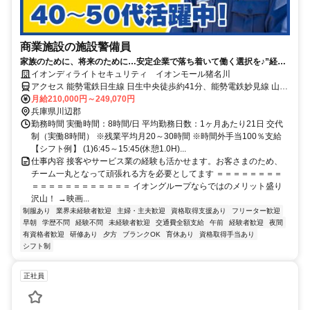
商業施設の施設警備員
家族のために、将来のために…安定企業で落ち着いて働く選択を♪”経験
ゼロからの正社員デビュー”を応援します！
イオンディライトセキュリティ イオンモール猪名川
アクセス 能勢電鉄日生線 日生中央徒歩約41分、能勢電鉄妙見線 山下
（兵庫県）徒歩約73分、能勢電鉄日生線 山下（兵庫県）徒歩約73分
月給210,000円～249,070円
兵庫県川辺郡
勤務時間 実働時間：8時間/日 平均勤務日数：1ヶ月あたり21日 交代
制（実働8時間） ※残業平均月20～30時間 ※時間外手当100％支給
【シフト例】 (1)6:45～15:45(休憩1.0H)...
仕事内容 接客やサービス業の経験も活かせます。お客さまのため、
チーム一丸となって頑張れる方を必要としてます ＝＝＝＝＝＝＝＝
＝＝＝＝＝＝＝＝＝＝＝＝ イオングループならではのメリット盛り
沢山！ →映画...
制服あり
業界未経験者歓迎
主婦・主夫歓迎
資格取得支援あり
フリーター歓迎
早朝
学歴不問
経験不問
未経験者歓迎
交通費全額支給
午前
経験者歓迎
夜間
有資格者歓迎
研修あり
夕方
ブランクOK
育休あり
資格取得手当あり
シフト制
正社員