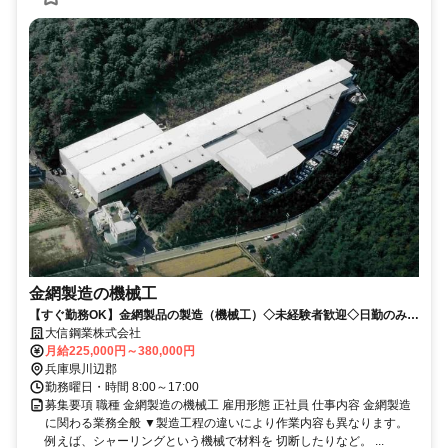
金網製造の機械工
【すぐ勤務OK】金網製品の製造（機械工）◇未経験者歓迎◇日勤のみ◇
土日祝休み◇ゼロから育成
大信鋼業株式会社
月給225,000円～380,000円
兵庫県川辺郡
勤務曜日・時間 8:00～17:00
募集要項 職種 金網製造の機械工 雇用形態 正社員 仕事内容 金網製造
に関わる業務全般 ▼製造工程の違いにより作業内容も異なります。
例えば、シャーリングという機械で材料を 切断したりなど。 ...