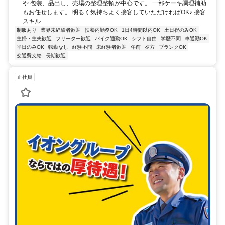
や 包装、品出し、売場の整理整頓が中心です。 一部ケーキ調理補助
もお任せします。 明るく気持ちよく接客していただければOK♪ 接客
スキル...
制服あり
業界未経験者歓迎
扶養内勤務OK
1日4時間以内OK
土日祝のみOK
主婦・主夫歓迎
フリーター歓迎
バイク通勤OK
シフト自由
学歴不問
車通勤OK
平日のみOK
転勤なし
経験不問
未経験者歓迎
午前
夕方
ブランクOK
交通費支給
長期歓迎
正社員