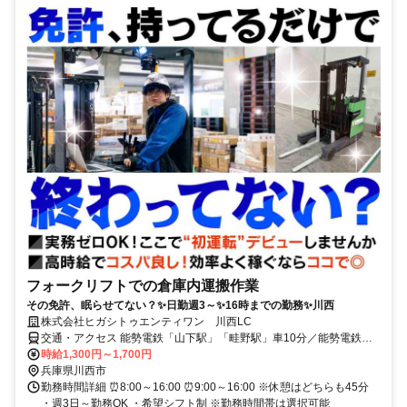
フォークリフトでの倉庫内運搬作業
その免許、眠らせてない？✨日勤週3～✨16時までの勤務✨川西
株式会社ヒガシトゥエンティワン 川西LC
交通・アクセス 能勢電鉄「山下駅」「畦野駅」車10分／能勢電鉄
「日生中央駅」車7分／バス停「石道口」より徒歩10分 ★車・自転車
時給1,300円～1,700円
通勤OK （無料駐車場あり）
兵庫県川西市
勤務時間詳細 ⏰8:00～16:00 ⏰9:00～16:00 ※休憩はどちらも45分
・週3日～勤務OK ・希望シフト制 ※勤務時間帯は選択可能