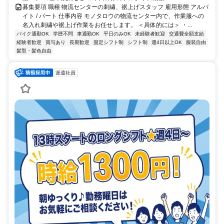
募集要項 職種 物流センターの刺繍、裾上げスタッフ 雇用形態 アルバ
イト / パート 仕事内容 モノタロウの物流センター内で、作業服への
名入れ刺繍や裾上げ作業をお任せします。 ＜具体的には＞ ・...
バイク通勤OK
学歴不問
車通勤OK
平日のみOK
未経験者歓迎
交通費全額支給
経験者歓迎
賞与あり
長期歓迎
固定シフト制
シフト制
週4日以上OK
服装自由
髪型・髪色自由
派遣社員