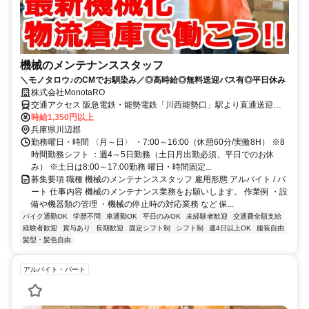
機械のメンテナンススタッフ
＼モノタロウ♪のCMでお馴染み／◎高時給◎無料送迎バス有◎平日休み
株式会社MonotaRO
交通アクセス 阪急電鉄・能勢電鉄「川西能勢口」駅より直通送迎バ
ス25分 ★川西市、宝塚市から出勤されているスタッフ多数♪
時給1,350円以上
兵庫県川辺郡
勤務曜日・時間 〈月～日〉 ・7:00～16:00（休憩60分/実働8H） ※8
時間勤務シフト ：週4～5日勤務（土日月出勤必須、平日でのお休
み） ※土日は8:00～17:00勤務 曜日・時間固定...
募集要項 職種 機械のメンテナンススタッフ 雇用形態 アルバイト / パ
ート 仕事内容 機械のメンテナンス業務をお願いします。 作業例 ・設
備や機器類の管理 ・機械の停止時の対応業務 など 保...
バイク通勤OK
学歴不問
車通勤OK
平日のみOK
未経験者歓迎
交通費全額支給
経験者歓迎
賞与あり
長期歓迎
固定シフト制
シフト制
週4日以上OK
服装自由
髪型・髪色自由
アルバイト・パート