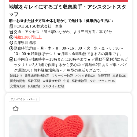
地域をキレイにするゴミ収集助手・アシスタントスタ
ッフ
朝～お昼または夕方迄★体を動かして働ける！健康的な生活に♪
HOKUSETSU株式会社 車庫
交通・アクセス 「道の駅いながわ」より三田方面に車で2分
時給1,200円以上
兵庫県川辺郡
勤務時間詳細 ＜月・木＞ 8：30〜16：30 ＜火・水・金＞ 8：30〜
13：00 ★残業ほぼナシ！ ★月曜～金曜勤務できる方の募集です。
仕事内容 ✅朝8時半～13時または16時半まで★ ✅運動不足解消にもピ
ッタリ！ ✅3人1組で作業するから安心◎ ✅賞与年2回あり ✅車・バイ
ク通勤OK！無料駐輪場完備 - ／ 朝型の生活リズムで、 ...
制服あり
業界未経験者歓迎
フリーター歓迎
バイク通勤OK
学歴不問
車通勤OK
固定時間制
経験不問
未経験者歓迎
午前
経験者歓迎
夕方
ブランクOK
交通費支給
長期歓迎
フルタイム歓迎
アルバイト・パート