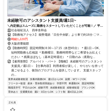
未経験可のアシスタント支援員/週1日~
＼内定後はスムーズに勤務をスタートしていただくことが可能！／ 平日
のみで週1日～OK＊夜勤なし＊基本定時退社＊サポート体制充実＊
社会福祉法人 四幸舎和会
【勤務地アクセス】 能勢電鉄「日生中央駅」より車で約16分 〇マイ
カー・車通勤OK
時給1,220円
大阪府豊能郡
【勤務時間】 固定時間制 8:30～17:15（休憩45分） ＊週1日～OK、
短時間勤務も応相談 ＊勤務曜日、勤務時間帯などご希望をお伝えく
ださい ＊残業ほぼなし（基本定時退社） ＊日勤のみ（夜勤な...
【雇用形態】 アルバイト・パート 【職種】 未経験可のアシスタント
支援員／週1日～ 【仕事内容】 利用者様が楽しく、やりがいを持って
過ごせるよう、個別のプログラムを提供しています。 支援スタッフ
の...
業界未経験者歓迎
扶養内勤務OK
週1日からOK
副業・WワークOK
フリーター歓迎
産休・育休取得実績あり
学歴不問
車通勤OK
固定時間制
職場見学可
平日のみOK
経験不問
未経験者歓迎
経験者歓迎
ブランクOK
育休あり
交通費支給
週2・3日からOK
シフト制
週4日以上OK
正社員