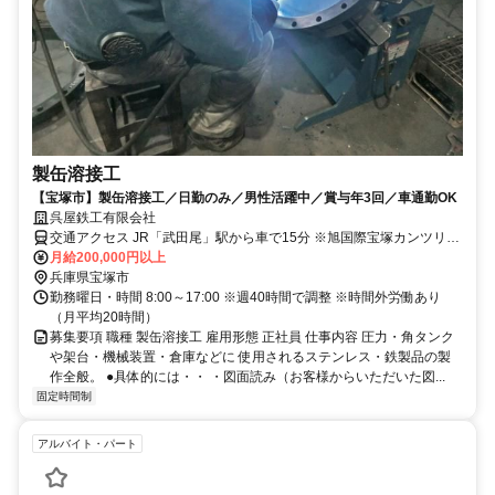
製缶溶接工
【宝塚市】製缶溶接工／日勤のみ／男性活躍中／賞与年3回／車通勤OK
呉屋鉄工有限会社
交通アクセス JR「武田尾」駅から車で15分 ※旭国際宝塚カンツリー
倶楽部近く
月給200,000円以上
兵庫県宝塚市
勤務曜日・時間 8:00～17:00 ※週40時間で調整 ※時間外労働あり
（月平均20時間）
募集要項 職種 製缶溶接工 雇用形態 正社員 仕事内容 圧力・角タンク
や架台・機械装置・倉庫などに 使用されるステンレス・鉄製品の製
作全般。 ●具体的には・・ ・図面読み（お客様からいただいた図...
固定時間制
アルバイト・パート