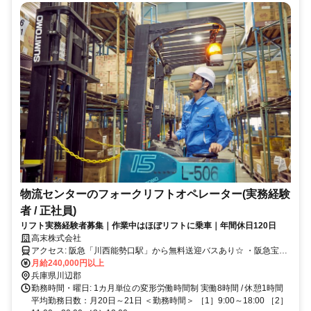
物流センターのフォークリフトオペレーター(実務経験
者 / 正社員)
リフト実務経験者募集｜作業中はほぼリフトに乗車｜年間休日120日
高末株式会社
アクセス: 阪急「川西能勢口駅」から無料送迎バスあり☆ ・阪急宝塚
本線：川西能勢口駅から車で18分 ・能勢電鉄日生線 / 能勢電鉄妙見
月給240,000円以上
線：山下駅から車で13分 ◇車通勤OK ◇バイク通勤OK ◇交通費規定
兵庫県川辺郡
支給 ◇県道12号沿線 ◇イオンモール猪名川から車で約5分 川辺郡猪
勤務時間・曜日: 1カ月単位の変形労働時間制 実働8時間 / 休憩1時間
名川町や川西市をはじめ、 宝塚市・西宮市・尼崎市・大阪府池田市
平均勤務日数：月20日～21日 ＜勤務時間＞ ［1］9:00～18:00 ［2］