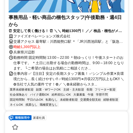
事務用品・軽い商品の梱包スタッフ|午後勤務・週4日
から
⏰️ 安定して長く働ける！ ⏰️ ＼＼ 時給1300円！ ／／ 検品・梱包がメイ
ファイズオペレーションズ株式会社
ンのかんたん軽作業！ 上場企業の物流センター♪髪色自由！
交通アクセス 最寄駅：川西能勢口駅 ＊「JR川西池田駅」と「阪急川
西能勢口駅」から送迎バスあり！ └各駅から勤務地までは送迎バスで
時給1,300円以上
25分程度です。 ＊車通勤OK ＊バイク通勤OK └駐車場あり 【勤務
兵庫県川辺郡
地】 兵庫県川辺郡猪名川町 ✅️川西市、池田市、猪名川町、尼崎市、
勤務時間 固定時間制 13:00～22:00 ＊朝ゆっくり！午後スタートのお
宝塚市、三田市、伊丹市、西宮市、豊能町、豊中市などから通勤する
仕事です。 ＊土日に出勤する場合の勤務時間は、9:00～18:00 となり
スタッフがいます！阪急orJRで川西まで通勤して、駅からは専用の送
ます。 └ご希望の場合はお気軽にご相談くださ...
迎バスなので、意外とらくちんです♪
仕事内容 ✅️【注目】安定の長期スタッフ募集！ ✅️シンプル作業✕良環
境だから…長く続けやすい!! ✅️時給1300円➔月収22万円以上もOK!! ＼
✿当社で人気の案件です！✿／ ＼✿未経験からスタ...
業界未経験者歓迎
副業・WワークOK
主婦・主夫歓迎
長期
フリーター歓迎
社会保険あり
バイク通勤OK
給料前払いOK
大量募集
午後
学歴不問
固定時間制
平日のみOK
転勤なし
未経験者歓迎
交通費全額支給
経験者歓迎
ネイルOK
残業なし
職種変更なし
派遣社員