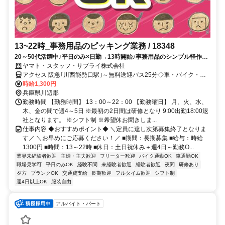
13~22時_事務用品のピッキング業務 / 18348
20～50代活躍中♪平日のみ×日勤→13時開始♪事務用品のシンプル軽作業
★川西能勢口駅～無料送迎バスあり♪車･バイク･自転車通勤OK☆設備充
ヤマト・スタッフ・サプライ株式会社
実＆環境抜群♪
アクセス 阪急｢川西能勢口駅｣～無料送迎バス25分◇車・バイク・自
転車通勤OK(駐車場無料！)◇交通費支給あり♪(規定)※交通費は1日
時給1,300円
440円×勤務日数分支給（例：440円×20日勤務＝8,800円）→車バイ
兵庫県川辺郡
ク通勤もガソリン代として支給◎※詳細は面接時に説明いたします＊
勤務時間 【勤務時間】 13：00～22：00 【勤務曜日】 月、火、水、
送迎バスについて＊本数多数！川西能勢駅間 所要時間25分ほど。
木、金の間で週4～5日 ※最初の2日間は研修となり 9:00出勤18:00退
社となります。 ※シフト制 ※希望休お聞きしま...
仕事内容 ◆おすすめポイント◆ ＼定員に達し次第募集終了となりま
す／ ＼お早めにご応募ください！／ ■期間：長期募集 ■給与：時給
1300円 ■時間：13～22時 ■休日：土日祝休み＋週4日～勤務O...
業界未経験者歓迎
主婦・主夫歓迎
フリーター歓迎
バイク通勤OK
車通勤OK
職場見学可
平日のみOK
経験不問
未経験者歓迎
経験者歓迎
夜間
研修あり
夕方
ブランクOK
交通費支給
長期歓迎
フルタイム歓迎
シフト制
週4日以上OK
服装自由
アルバイト・パート