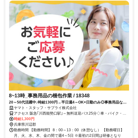
8~13時_事務用品の梱包作業 / 18348
20～50代活躍中♪時給1300円→平日週4～OK×日勤のみ◎事務用品など
を扱う軽作業♪川西能勢口駅～無料送迎あり♪車バイク自転車OK！
ヤマト・スタッフ・サプライ株式会社
アクセス 阪急｢川西能勢口駅｣～無料送迎バス25分◇車・バイク・自
転車通勤OK(駐車場無料！)◇交通費支給あり♪(規定)※交通費は1日
時給1,300円
440円×勤務日数分支給（例：440円×20日勤務＝8,800円）→車バイ
兵庫県川辺郡
ク通勤もガソリン代として支給◎※詳細は面接時に説明いたします＊
勤務時間 【勤務時間】 8：00～13：00（休憩なし） 【勤務曜日】
送迎バスについて＊本数多数！川西能勢駅間 所要時間25分ほど。
月、火、水、木、金の間で週4～5日 ※最初の2日間は研修となり