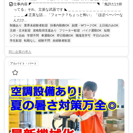
仕事内容 ◤￣￣￣￣￣￣￣￣￣￣￣￣￣￣￣￣￣￣◥ 「免許だけ持
ってる」それ、立派な武器です ◣＿＿＿＿＿＿＿＿＿＿＿＿＿＿＿
＿＿＿◢ 正直な話… 「フォーク？ちょっと怖い」 「ほぼペーパーな
んだけ...
制服あり
業界未経験者歓迎
扶養内勤務OK
副業・WワークOK
土日祝のみOK
主婦・主夫歓迎
資格取得支援あり
フリーター歓迎
バイク通勤OK
短期
シフト自由
学歴不問
車通勤OK
即日勤務OK
職場見学可
平日のみOK
学生歓迎
転勤なし
経験不問
未経験者歓迎
同じ企業の求人
アルバイト・パート