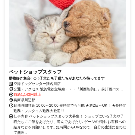
ペットショップスタッフ
動物好き集合(･ω･)子犬たち子猫たちがあなたを待ってます
空港ドッグセンター猪名川店
交通・アクセス 阪急電鉄宝塚線・・・『川西能勢口』前川西バスタ
ーミナル より日生中央方面行き『総合公園前』下車
時給1,143円以上
兵庫県川辺郡
勤務時間詳細 10:00～20:00 短時間でも可能 ★週2日～OK！ ★長時間
勤務・フルタイム勤務大歓迎!!!!
仕事内容 ペットショップスタッフ大募集！ ショップにいる子犬や子
猫たちにご飯をあげたり、遊んであげたり､ゲージの掃除､お客様への
紹介などをお願いします｡ 短時間からOKなので、自分の生活に合わせ
て無理...