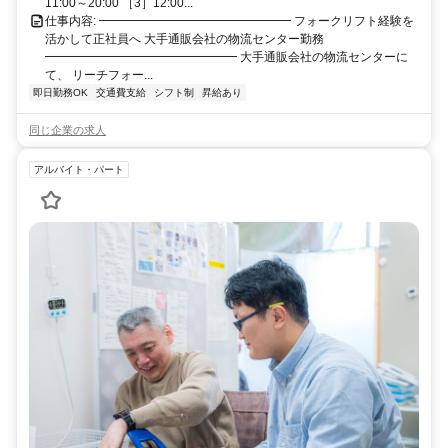
など、 周辺エリアから通勤しているスタッフが多数います♪ また、伊
11:00～20:00 ［3］12:00...
丹市、三田市、池田市、箕面市、 豊中市方面からも通勤を検討でき
仕事内容: ━━━━━━━━━━━━━━━━ フォークリフト経験を
る勤務地です！
活かして正社員へ 大手通販会社の物流センター勤務
━━━━━━━━━━━━━━━━ 大手通販会社の物流センターに
て、 リーチフォー...
即日勤務OK
交通費支給
シフト制
昇給あり
同じ企業の求人
アルバイト・パート