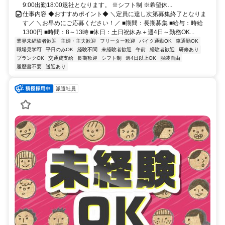
9:00出勤18:00退社となります。 ※シフト制 ※希望休...
仕事内容 ◆おすすめポイント◆ ＼定員に達し次第募集終了となりま
す／ ＼お早めにご応募ください！／ ■期間：長期募集 ■給与：時給
1300円 ■時間：8～13時 ■休日：土日祝休み＋週4日～勤務OK...
業界未経験者歓迎
主婦・主夫歓迎
フリーター歓迎
バイク通勤OK
車通勤OK
職場見学可
平日のみOK
経験不問
未経験者歓迎
午前
経験者歓迎
研修あり
ブランクOK
交通費支給
長期歓迎
シフト制
週4日以上OK
服装自由
履歴書不要
送迎あり
派遣社員