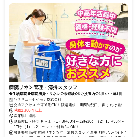
病院リネン管理・清掃スタッフ
◆生駒病院◆病院清掃・リネン◇未経験OK◇扶養内◇1日4ｈ×週3日～
ワタキューセイモア株式会社
交通アクセス ☆車通勤OK！ 阪急電鉄「川西能勢口」駅 または 能勢
電鉄「日生中央」駅下車後、 阪急バスをご利用ください。 バスの本
時給1,300円以上
数が多く、乗り換え無しでお越しいただけます。 ・川西能勢口から
兵庫県川辺郡
乗る場合 5番乗り場より「日生中央行き」に乗車、「若葉2丁目」で
勤務曜日・時間 月～土 （1）8時30分～12時30分 （2）13時30分～
下車 徒歩3分 ・日生中央から乗る場合 4番乗り場より「川西バスター
17時 （1）（2）のシフト制 週3～OK！
ミナル行き」に乗車、「若葉2丁目」で下車 徒歩3分
募集要項 職種 病院リネン管理・清掃スタッフ 雇用形態 アルバイト /