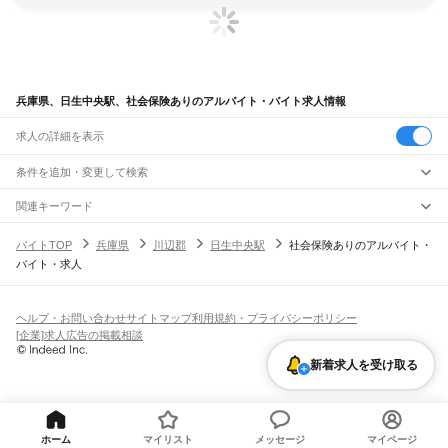
兵庫県、日生中央駅、社会保険ありのアルバイト・バイト求人情報
求人の詳細を表示
条件を追加・変更して検索
市区町村を追加・変更
関連キーワード
完全在宅ワーク 全国
シール貼り 在宅
現在地周辺
ガチャガチャ
犬カフェ
兵庫県
駅を追加・変更
バイトTOP
兵庫県
川辺郡
日生中央駅
社会保険ありのアルバイト・
兵庫県
すべて
バイト・求人
神戸市
すべて
職種を追加・変更
JR神戸線(大阪～神戸)
東灘区
灘区
兵庫区
長田区
須磨区
垂水区
北区
中央区
西区
尼崎駅
立花駅
甲子園口駅
西宮駅
さくら夙川駅
芦屋駅
甲南山手駅
摂津本山駅
住吉駅
飲食・フードサービス
姫路市
尼崎市
明石市
西宮市
洲本市
芦屋市
伊丹市
相生市
豊岡市
加古川市
赤穂市
特徴を追加・変更
六甲道駅
摩耶駅
灘駅
三ノ宮駅
元町駅
神戸駅
飲食・フードサービス
すべて
ヘルプ・お問い合わせ
サイトマップ
利用規約・プライバシーポリシー
西脇市
宝塚市
三木市
高砂市
川西市
小野市
三田市
加西市
丹波篠山市
養父市
ホールスタッフ
キッチンスタッフ
皿洗い・洗い場
精肉・鮮魚加工
給食調理
人気
[企業]求人広告の掲載相談
JR神戸線(神戸～姫路)
丹波市
南あわじ市
朝来市
淡路市
宍粟市
加東市
たつの市
川辺郡
多可郡
加古郡
雇用形態を追加・変更
パン屋（ベーカリー）
フードカウンター販売員
バー（BAR）・バーテンダー
日払いOK
高校生歓迎
学生歓迎
深夜の仕事
髪型・髪色自由
ひげOK
ネイルOK
神戸駅
兵庫駅
新長田駅
鷹取駅
須磨海浜公園駅
須磨駅
塩屋駅
垂水駅
舞子駅
朝霧駅
神崎郡
揖保郡
赤穂郡
佐用郡
美方郡
新着求人を受け取る
飲食店補助（開店・閉店準備）
飲食店（店長・マネージャー）
ピアスOK
アルバイト・パート
履歴書不要
オープニングスタッフ
留学生・外国人活躍中
明石駅
西明石駅
大久保駅
魚住駅
土山駅
東加古川駅
加古川駅
宝殿駅
曽根駅
都道府県を変更
営業・販売
勤務期間
正社員
ひめじ別所駅
御着駅
東姫路駅
姫路駅
営業・販売
すべて
短期
契約社員
単発・1日OK
長期
期間限定（春夏冬休み等）
JR山陽本線(姫路～岡山)
営業
テレフォンアポインター（テレアポ）
ルートセールス
コンビニ
シフト
派遣社員
姫路駅
英賀保駅
はりま勝原駅
網干駅
竜野駅
相生駅
有年駅
上郡駅
フードカウンター販売員
アパレル
家電量販店・携帯販売（携帯ショップ）
土日祝のみOK
業務委託
平日のみOK
週1日からOK
週2・3日からOK
週4日以上OK
ホーム
マイリスト
メッセージ
マイページ
販売店（店長・マネージャー）
その他販売