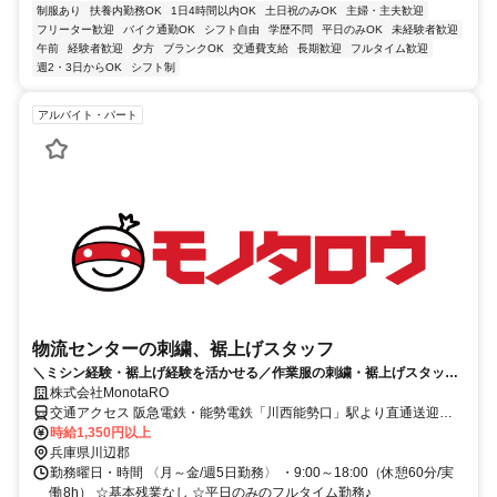
制服あり
扶養内勤務OK
1日4時間以内OK
土日祝のみOK
主婦・主夫歓迎
フリーター歓迎
バイク通勤OK
シフト自由
学歴不問
平日のみOK
未経験者歓迎
午前
経験者歓迎
夕方
ブランクOK
交通費支給
長期歓迎
フルタイム歓迎
週2・3日からOK
シフト制
アルバイト・パート
物流センターの刺繍、裾上げスタッフ
＼ミシン経験・裾上げ経験を活かせる／作業服の刺繍・裾上げスタッフ
募集！平日週5日・日勤のみ
株式会社MonotaRO
交通アクセス 阪急電鉄・能勢電鉄「川西能勢口」駅より直通送迎バ
ス25分 ★川西市、宝塚市から出勤されているスタッフ多数♪
時給1,350円以上
兵庫県川辺郡
勤務曜日・時間 〈月～金/週5日勤務〉 ・9:00～18:00（休憩60分/実
働8h） ☆基本残業なし ☆平日のみのフルタイム勤務♪