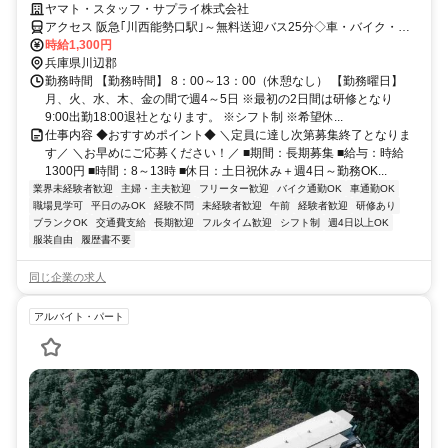
休みで週4日もOK◎☆川西能勢口駅～無料送迎あり☆車･バイク･自転車
ヤマト・スタッフ・サプライ株式会社
OK
アクセス 阪急｢川西能勢口駅｣～無料送迎バス25分◇車・バイク・自
転車通勤OK(駐車場無料！)◇交通費支給あり♪(規定)※交通費は1日
時給1,300円
440円×勤務日数分支給（例：440円×20日勤務＝8,800円）→車バイ
兵庫県川辺郡
ク通勤もガソリン代として支給◎※詳細は面接時に説明いたします＊
勤務時間 【勤務時間】 8：00～13：00（休憩なし） 【勤務曜日】
送迎バスについて＊本数多数！川西能勢駅間 所要時間25分ほど。
月、火、水、木、金の間で週4～5日 ※最初の2日間は研修となり
9:00出勤18:00退社となります。 ※シフト制 ※希望休...
仕事内容 ◆おすすめポイント◆ ＼定員に達し次第募集終了となりま
す／ ＼お早めにご応募ください！／ ■期間：長期募集 ■給与：時給
1300円 ■時間：8～13時 ■休日：土日祝休み＋週4日～勤務OK...
業界未経験者歓迎
主婦・主夫歓迎
フリーター歓迎
バイク通勤OK
車通勤OK
職場見学可
平日のみOK
経験不問
未経験者歓迎
午前
経験者歓迎
研修あり
ブランクOK
交通費支給
長期歓迎
フルタイム歓迎
シフト制
週4日以上OK
服装自由
履歴書不要
同じ企業の求人
アルバイト・パート