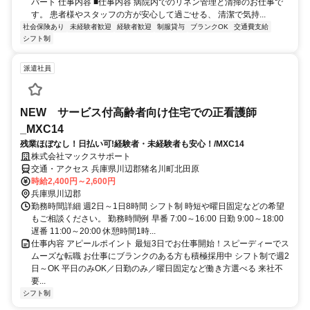
パート 仕事内容 ■仕事内容 病院内でのリネン管理と清掃のお仕事で
す。 患者様やスタッフの方が安心して過ごせる、 清潔で気持...
社会保険あり
未経験者歓迎
経験者歓迎
制服貸与
ブランクOK
交通費支給
シフト制
派遣社員
NEW サービス付高齢者向け住宅での正看護師
_MXC14
残業ほぼなし！日払い可!経験者・未経験者も安心！/MXC14
株式会社マックスサポート
交通・アクセス 兵庫県川辺郡猪名川町北田原
時給2,400円～2,600円
兵庫県川辺郡
勤務時間詳細 週2日～1日8時間 シフト制 時短や曜日固定などの希望
もご相談ください。 勤務時間例 早番 7:00～16:00 日勤 9:00～18:00
遅番 11:00～20:00 休憩時間1時...
仕事内容 アピールポイント 最短3日でお仕事開始！スピーディーでス
ムーズな転職 お仕事にブランクのある方も積極採用中 シフト制で週2
日～OK 平日のみOK／日勤のみ／曜日固定など働き方選べる 来社不
要...
シフト制