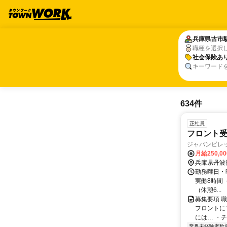
兵庫県
兵庫県
古市
古市
職種を選択
社会保険あ
社会保険あ
キーワード
634件
正社員
フロント
ジャパンビレ
月給250,0
兵庫県丹波
勤務曜日・時間
実働8時間（
（休憩6...
募集要項 
フロントに
には… ・チ
業界未経験者歓