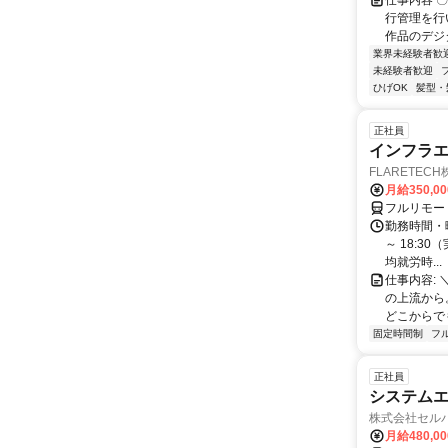
仕事内容 
行管理を行
作品のデジ
業界未経験者歓
未経験者歓迎
ひげOK
髪型・
正社員
インフラエ
FLARETEC
月給350,0
フルリモー
勤務時間・曜
～ 18:3
均就労時...
仕事内容: 
の上流から
どこからでも 
固定時間制
フ
正社員
システムエ
株式会社セル
月給480,0