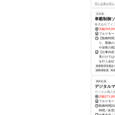
同じ企業の求人
正社員
車載制御
株式会社アイ
月給300,0
フルリモー
【勤務時間】
り、業務の
や深夜の残
【仕事内容
系だけでは
を行う会社で
資格取得支援あ
経験者歓迎
有
契約社員
デジタル
デジタル職人
月給271,8
フルリモー
勤務時間詳細
時間／休憩