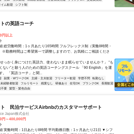
タイム歓迎
シフト制
ートの英語コーチ
00円以上
ト
細 総労働時間：1ヶ月あたり165時間 フルフレックス制（実働8時間・
） ※勤務時間はご希望第一で調整しますので、お気軽にご相談くださ
「せっかく身につけた英語力、使わないまま眠らせていませんか？」 “も
ない”と願う人のための英語コーチングスクール 「90 English」を運
。 「英語コーチ」と聞...
迎
副業・WワークOK
主婦・主夫歓迎
フリーター歓迎
学歴不問
転勤なし
未経験者歓迎
フルリモート
残業なし
研修あり
在宅OK
ブランクOK
長期歓迎
書不要
髪型・髪色自由
ト 民泊サービスAirbnbのカスタマーサポート
ance Japan株式会社
00円～400,000円
ト
細 実働時間：1日あたり8時間 平均勤務日数：1ヶ月あたり21日 ▼シフ