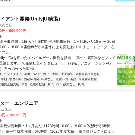
アント開発(Unity|UI実装)
株式会社
00円～900,000円
ト
 実働時間：1日あたり8時間 平均勤務日数：1ヶ月あたり18日 〜 20日
:00～18:00 ※実働8時間 ※案件により変動あり ※リモートワーク、在
フレ...
nity・C#を用いたモバイルゲーム開発を担当。 演出・UI実装などプレイ
重視します。 ＼先輩社員インタビュー／ （前職：アニメーションPG
） 自分の作った演出に...
迎
ランチタイム
副業・WワークOK
主婦・主夫歓迎
資格取得支援あり
早朝
学歴不問
固定時間制
転勤なし
経験不問
英語
未経験者歓迎
交通費全額支給
午前
経験者歓迎
ネイルOK
残業なし
夜間
イター・エンジニア
wGate
00円～700,000円
ト
 総労働時間：1ヶ月あたり173時間 10:00～19:00 ※休憩時間1時間
間） ※平均残業時間：月6時間（2023年度実績） ※プロジェクトによっ