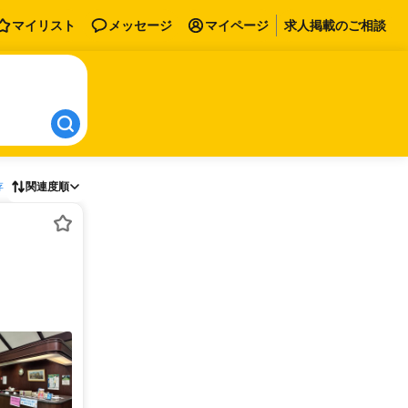
マイリスト
メッセージ
マイページ
求人掲載のご相談
存
関連度順