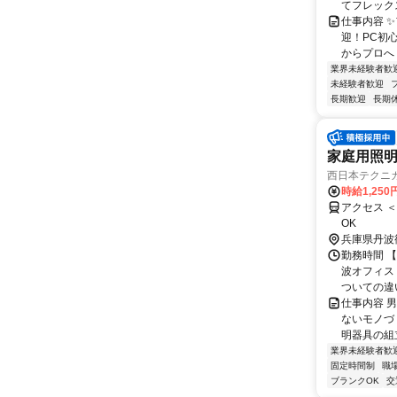
てフレック
仕事内容 
迎！PC初
からプロへ
業界未経験者歓
未経験者歓迎
長期歓迎
長期
家庭用照
西日本テクニ
時給1,250
アクセス 
OK
兵庫県丹波
勤務時間 【
波オフィス
ついての違い
仕事内容 
ないモノづ
明器具の組立
業界未経験者歓
固定時間制
職
ブランクOK
交