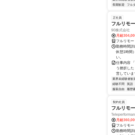
長期歓迎
フル
正社員
フルリモ
90株式会社
月給304,0
フルリモー
勤務時間詳
休憩1時間
い。
仕事内容 
う挫折したく
営しています
業界未経験者歓
経験不問
英語
服装自由
履歴
契約社員
フルリモー
Teleperform
月給360,0
フルリモー
勤務時間詳