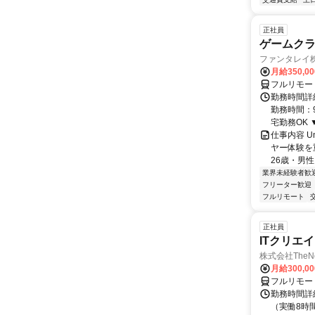
正社員
ゲームクライ
ファンタレイ
月給350,0
フルリモー
勤務時間詳細
勤務時間：9
宅勤務OK ▼
仕事内容 U
ヤー体験を
26歳・男性
業界未経験者歓
フリーター歓迎
フルリモート
正社員
ITクリエ
株式会社TheNe
月給300,0
フルリモー
勤務時間詳細
（実働8時