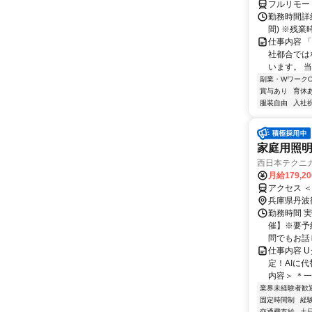
フルリモー
勤務時間詳細
間) ※残
仕事内容 
社都合では
います。 
副業・WワークO
賞与あり
育休
服装自由
入社
家庭用照
西日本テクニ
月給179,2
アクセス 
兵庫県丹波
勤務時間 
催】※要予約
問でもお話し
仕事内容 
定！AIに
内容＞ ＊一
業界未経験者歓
固定時間制
経
交通費支給
土