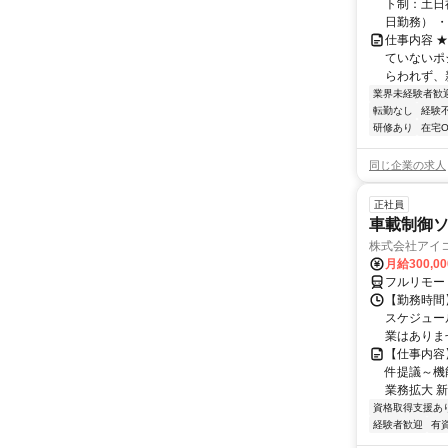
ト制：土日
日勤務） ・
仕事内容 
ていないポ
らわれず、新
業界未経験者歓
転勤なし
経験
研修あり
在宅O
同じ企業の求人
正社員
車載制御ソ
株式会社アイ
月給300,0
フルリモー
【勤務時間】
スケジュー
業はありま
【仕事内容
件提議～機
業務拡大 新
資格取得支援あ
経験者歓迎
有