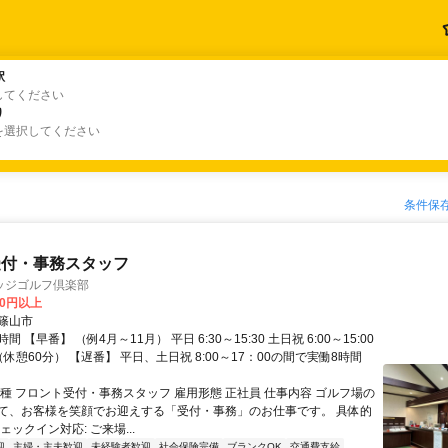
駅
駅
してください
り
り
を選択してください
条件保
受付・事務スタッフ
ッジゴルフ倶楽部
00円以上
篠山市
 【早番】 （例4月～11月） 平日 6:30～15:30 土日祝 6:00～15:00
休憩60分） 【遅番】 平日、土日祝 8:00～17：00の間で実働8時間
職種 フロント受付・事務スタッフ 雇用形態 正社員 仕事内容 ゴルフ場の
て、お客様を笑顔でお迎えする「受付・事務」のお仕事です。 具体的
ェックイン対応: ご来場...
迎
主婦・主夫歓迎
未経験者歓迎
社会保険完備
ブランクOK
交通費支給