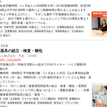
ト
 総労働時間：1ヶ月あたり160時間 9:30～18:30(実働8時間、休憩1時
業時間は月平均6.5時間 ※案件により勤務時間が変わることがあります
「今より年収を上げたい」 「モダンな案件で市場価値を高めたい」 「会
なく、自分で案件を選びたい」 そんなエンジニア向けの環境を整えて
当社では、案件単価・給与テーブルを...
K
学歴不問
固定時間制
転勤なし
フルリモート
交通費全額支給
在宅OK
あり
交通費支給
駅近5分以内
資格取得手当あり
長期休暇あり
土日祝休み
祝い金あり
正社員
明器具の組立・検査・梱包
カル株式会社 丹波 【04B】
00円～220,000円
＜丹波篠山市＞JR線古市駅から徒歩で15分/マイカー・バイク通勤OK
篠山市
実働時間：8時間/日 平均勤務日数：1ヶ月あたり20日 【お仕事登録会開
 平日（月～金） 時間/9:00～17:00 場所/丹波オフィス どんな相談・質
てください！...
Uターン・Iターン歓迎！家庭用照明器具の組立・検査・梱包 ＜長期安
代替されないモノづくりで手に職をつける！＞ ＜複数名募集！＞ ＜作業
般家庭用照明器具の組立・製造 ＊...
迎
主婦・主夫歓迎
フリーター歓迎
バイク通勤OK
学歴不問
車通勤OK
験不問
未経験者歓迎
経験者歓迎
有資格者歓迎
賞与あり
ブランクOK
日祝休み