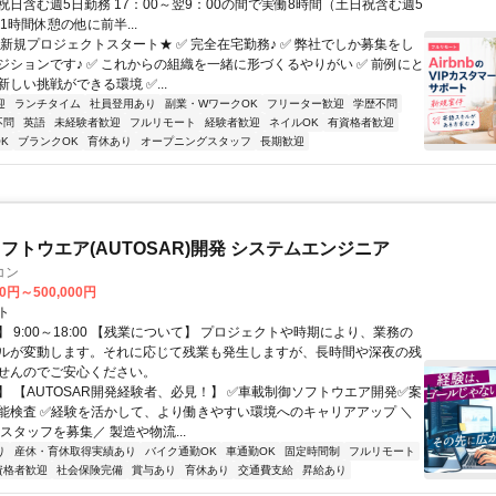
祝日含む週5日勤務 17：00～翌9：00の間で実働8時間（土日祝含む週5
1時間休憩の他に前半...
★新規プロジェクトスタート★ ✅ 完全在宅勤務♪ ✅ 弊社でしか募集をし
ジションです♪ ✅ これからの組織を一緒に形づくるやりがい ✅ 前例にと
しい挑戦ができる環境 ✅...
迎
ランチタイム
社員登用あり
副業・WワークOK
フリーター歓迎
学歴不問
不問
英語
未経験者歓迎
フルリモート
経験者歓迎
ネイルOK
有資格者歓迎
K
ブランクOK
育休あり
オープニングスタッフ
長期歓迎
フトウエア(AUTOSAR)開発 システムエンジニア
コン
00円～500,000円
ト
 9:00～18:00 【残業について】 プロジェクトや時期により、業務の
ルが変動します。それに応じて残業も発生しますが、長時間や深夜の残
せんのでご安心ください。
】 【AUTOSAR開発経験者、必見！】 ✅車載制御ソフトウエア開発✅案
能検査 ✅経験を活かして、より働きやすい環境へのキャリアアップ ＼
スタッフを募集／ 製造や物流...
り
産休・育休取得実績あり
バイク通勤OK
車通勤OK
固定時間制
フルリモート
資格者歓迎
社会保険完備
賞与あり
育休あり
交通費支給
昇給あり