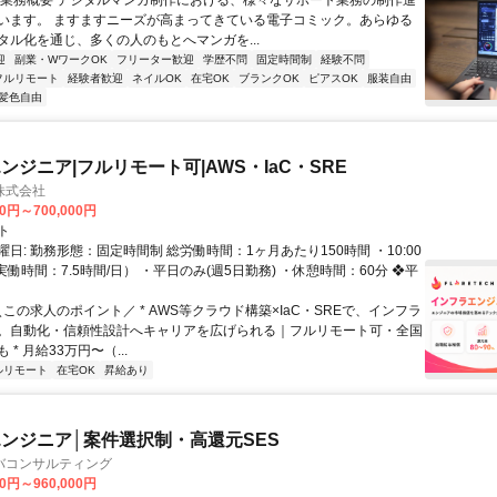
〇業務概要 デジタルマンガ制作における、様々なサポート業務の制作進
います。 ますますニーズが高まってきている電子コミック。あらゆる
タル化を通じ、多くの人のもとへマンガを...
迎
副業・WワークOK
フリーター歓迎
学歴不問
固定時間制
経験不問
フルリモート
経験者歓迎
ネイルOK
在宅OK
ブランクOK
ピアスOK
服装自由
髪色自由
ンジニア|フルリモート可|AWS・IaC・SRE
H株式会社
00円～700,000円
ト
日: 勤務形態：固定時間制 総労働時間：1ヶ月あたり150時間 ・10:00
0（実働時間：7.5時間/日） ・平日のみ(週5日勤務) ・休憩時間：60分 ❖平
＼この求人のポイント／ * AWS等クラウド構築×IaC・SREで、インフラ
。自動化・信頼性設計へキャリアを広げられる｜フルリモート可・全国
* 月給33万円〜（...
ルリモート
在宅OK
昇給あり
ンジニア│案件選択制・高還元SES
バコンサルティング
00円～960,000円