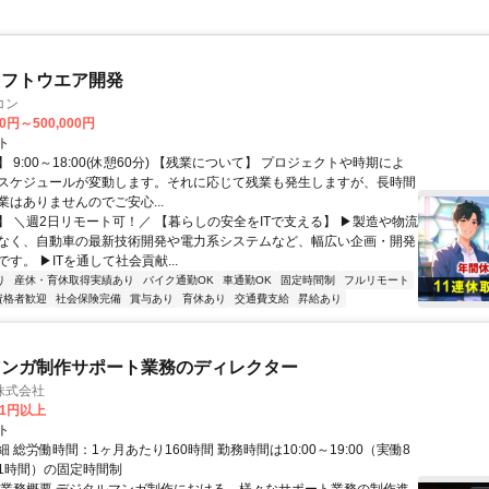
ソフトウエア開発
コン
00円～500,000円
ト
 9:00～18:00(休憩60分) 【残業について】 プロジェクトや時期によ
スケジュールが変動します。それに応じて残業も発生しますが、長時間
業はありませんのでご安心...
】 ＼週2日リモート可！／ 【暮らしの安全をITで支える】 ▶製造や物流
なく、自動車の最新技術開発や電力系システムなど、幅広い企画・開発
す。 ▶ITを通して社会貢献...
り
産休・育休取得実績あり
バイク通勤OK
車通勤OK
固定時間制
フルリモート
資格者歓迎
社会保険完備
賞与あり
育休あり
交通費支給
昇給あり
マンガ制作サポート業務のディレクター
株式会社
81円以上
ト
 総労働時間：1ヶ月あたり160時間 勤務時間は10:00～19:00（実働8
1時間）の固定時間制