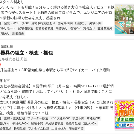
スタイム制あり
✨フルリモートも可能！自分らしく輝ける働き方◎ ✨社会人デビューも歓
心者でも安心スタート！ ✨独自の教育プログラムで、エンジニアのゼロ
 ✨最新の技術で社会を支え、感謝され...
迎
副業・WワークOK
資格取得支援あり
固定時間制
転勤なし
経験不問
フルリモート
経験者歓迎
有資格者歓迎
研修あり
在宅OK
賞与あり
交通費支給
休暇あり
服装自由
派遣社員
明器具の組立・検査・梱包
カル株式会社 丹波
円
＜丹波篠山市＞JJR福知山線古市駅から車で5分/マイカー・バイク通勤
篠山市
お仕事登録会開催】※要予約 平日（月～金） 時間/9:00～17:00 場所/丹
 どんな相談・質問でもお話してください！ ・社員と派遣で働くことに
を教えてほしい… ...
男女OK！家庭用照明器具の組立・検査・梱包 ＜長期安定！AIに代替され
くりで手に職をつける！＞ ＜複数名募集！＞ 【仕事内容】 ＊家庭用照
、検査、梱包作業です♪ ＊組...
迎
主婦・主夫歓迎
フリーター歓迎
バイク通勤OK
学歴不問
車通勤OK
場見学可
平日のみOK
経験不問
未経験者歓迎
経験者歓迎
週払いOK
通費支給
長期歓迎
フルタイム歓迎
土日祝休み
履歴書不要