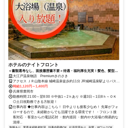
ホテルのナイトフロント
＜書類選考なし、面接履歴書不要＞待遇・福利厚生充実！髪色、髪型自
由/ピアス、ネイルOK※勤務時のルールあり/幅広い年代の方が活躍中！
大江戸温泉物語 Premiumきのさき
アクセス ＪＲ山陰本線 城崎温泉徒歩約11分 JR城崎温泉駅よりバス約
5分、徒歩10分※詳細はお問い合わせください。
時給1,120円～1,400円
兵庫県豊岡市
勤務時間 21:00～翌8:00 ※中抜1～2ｈあり ※週3日～1日8ｈ～ＯＫ
◎土日祝勤務できる方歓迎！
仕事内容 ◆仕事内容はこちら！ 日中よりも接客少なめ！ 先輩がフォ
ローするので、未経験からでも活躍できる環境です！ ・フロント接
客対応 ・客室からの電話応対 ・館内巡回 ・館内や大浴場の簡易的な
清掃...
制服あり
業界未経験者歓迎
扶養内勤務OK
社員登用あり
副業・WワークOK