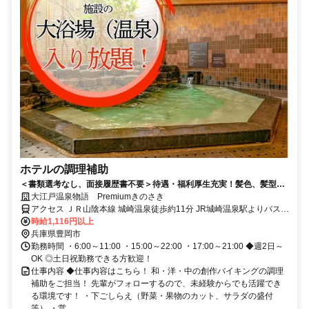
ホテルの調理補助
＜書類選考なし、面接履歴書不要＞待遇・福利厚生充実！髪色、髪型自
由/ピアス、ネイルOK※勤務時のルールあり/幅広い年代の方が活躍中！
大江戸温泉物語 Premiumきのさき
アクセス ＪＲ山陰本線 城崎温泉徒歩約11分 JR城崎温泉駅よりバス約
5分、徒歩10分※詳細はお問い合わせください。
時給1,116円以上
兵庫県豊岡市
勤務時間 ・6:00～11:00 ・15:00～22:00 ・17:00～21:00 ◆週2日～
OK ◎土日祝勤務できる方歓迎！
仕事内容 ◆仕事内容はこちら！ 和・洋・中の創作バイキングの調理
補助をご担当！ 先輩がフォローするので、未経験からでも活躍でき
る環境です！ ・下ごしらえ（野菜・果物のカット、サラダの盛付
等） ・営...