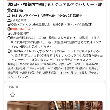
週2日~・扶養内で働けるカジュアルアクセサリー・雑
貨の販売
17:30まで♪プライベートも充実✨20～40代の女性活躍中
凸凹堂 城崎
交通・アクセス 城崎温泉駅より徒歩5分 ＊車・バイク通勤OK
時給1,160円以上
兵庫県豊岡市
勤務時間詳細 9:30～17:30（季節により変動あり） ⭐週2日～3日 月
80h未満の扶養内勤務 ⭐土日祝・大型連休に勤務できる方歓迎 ⭐シフ
トのご相談はお気軽にどうぞ♪
仕事内容 ／ SNS映えするカワイイ商品が いっぱいで気分も上がる♪
＼ 凸凹堂(デコボコドウ)城崎で オリジナルのガラスや天然石を使った
アクセサリー・雑貨の販売のオシゴト☆ 天然石やガラスアク...
制服あり
業界未経験者歓迎
扶養内勤務OK
副業・WワークOK
土日祝のみOK
主婦・主夫歓迎
フリーター歓迎
バイク通勤OK
学歴不問
車通勤OK
転勤なし
経験不問
未経験者歓迎
午前
経験者歓迎
ネイルOK
月1シフト提出
研修あり
夕方
ブランクOK
派遣社員