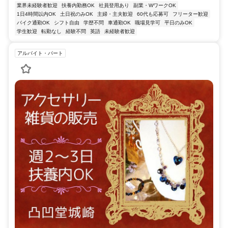
業界未経験者歓迎
扶養内勤務OK
社員登用あり
副業・WワークOK
1日4時間以内OK
土日祝のみOK
主婦・主夫歓迎
60代も応募可
フリーター歓迎
バイク通勤OK
シフト自由
学歴不問
車通勤OK
職場見学可
平日のみOK
学生歓迎
転勤なし
経験不問
英語
未経験者歓迎
アルバイト・パート