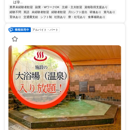
は珍...
業界未経験者歓迎
副業・WワークOK
主婦・主夫歓迎
資格取得支援あり
経験不問
英語
未経験者歓迎
経験者歓迎
月1シフト提出
研修あり
賞与あり
育休あり
交通費支給
シフト制
社割あり
寮・社宅あり
食事補助あり
アルバイト・パート