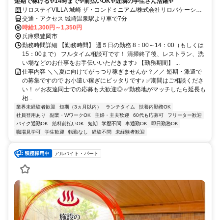
短期で稼げる✨14時まで✨前払いOK✨近隣の学生さん活躍✨
リロステイVILLA 城崎 ザ・コンドミニアム/株式会社リロバケーショ
ンズ
交通・アクセス 城崎温泉駅より車で7分
時給1,300円～1,350円
兵庫県豊岡市
勤務時間詳細 【勤務時間】 週５日の勤務 8：00～14：00（もしくは
15：00まで） フルタイム相談可です！ 清掃終了後、レストラン、洗
い場などのお仕事をお手伝いいただきます♪ 【勤務期間】 ...
仕事内容 ＼＼夏に向けてがっつり稼ぎませんか？／／ 短期・派遣で
の募集ですので お小遣い稼ぎにピッタリです♪ ✅期間はご相談くださ
い！ ✅お友達同士での応募も大歓迎◎ ✅勤務地がマッチしたら延長も
相...
業界未経験者歓迎
短期（3ヵ月以内）
ランチタイム
扶養内勤務OK
社員登用あり
副業・WワークOK
主婦・主夫歓迎
60代も応募可
フリーター歓迎
バイク通勤OK
給料前払いOK
短期
学歴不問
車通勤OK
即日勤務OK
職場見学可
学生歓迎
転勤なし
経験不問
未経験者歓迎
アルバイト・パート