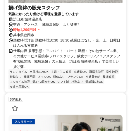
揚げ蒲鉾の販売スタッフ
気楽にゆったり働ける環境を意識しています
汸臼庵 城崎温泉店
交通・アクセス 「城崎温泉駅」より徒歩7
時給1,200円以上
兵庫県豊岡市
勤務時間詳細 勤務時間10:30~18:30 残業ほぼなし ・金、土、日曜日
は入れる方優遇
仕事内容 雇用形態：アルバイト・パート 職種：その他サービス業、
その他サービス業接客/フロアスタッフ、飲食ホール/フロアスタッフ
有名観光地「城崎温泉」の人気店「汸臼庵 城崎温泉店」で美味しい
揚げ蒲...
ランチタイム
土日祝のみOK
主婦・主夫歓迎
車通勤OK
職場見学可
学生歓迎
転勤なし
経験不問
ネイルOK
研修あり
ブランクOK
交通費支給
長期歓迎
フルタイム歓迎
週2・3日からOK
シフト制
社割あり
週4日以上OK
友達と応募OK
契約社員