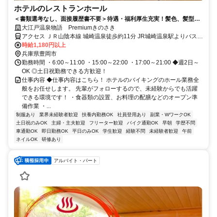
ホテルのレストランホール
＜書類選考なし、面接履歴書不要＞待遇・福利厚生充実！髪色、髪型自
由/ピアス、ネイルOK※勤務時のルールあり/幅広い年代の方が活躍中！
大江戸温泉物語 Premiumきのさき
アクセス ＪＲ山陰本線 城崎温泉徒歩約11分 JR城崎温泉駅よりバス約
5分、徒歩10分※詳細はお問い合わせください。
時給1,180円以上
兵庫県豊岡市
勤務時間 ・6:00～11:00 ・15:00～22:00 ・17:00～21:00 ◆週2日～
OK ◎土日祝勤務できる方歓迎！
仕事内容 ◆仕事内容はこちら！ ホテルのバイキングのホール業務全
般をお任せします。 先輩がフォローするので、未経験からでも活躍
できる環境です！ ・食器類の設置、お料理の配膳などのオープン準
備作業 ・...
制服あり
業界未経験者歓迎
扶養内勤務OK
社員登用あり
副業・WワークOK
土日祝のみOK
主婦・主夫歓迎
フリーター歓迎
バイク通勤OK
早朝
学歴不問
車通勤OK
即日勤務OK
平日のみOK
学生歓迎
経験不問
未経験者歓迎
午前
ネイルOK
研修あり
アルバイト・パート