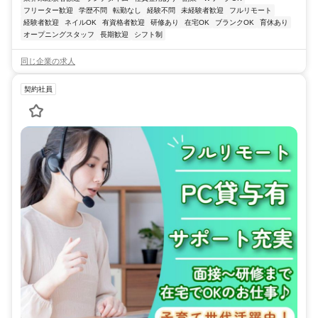
フリーター歓迎
学歴不問
転勤なし
経験不問
未経験者歓迎
フルリモート
経験者歓迎
ネイルOK
有資格者歓迎
研修あり
在宅OK
ブランクOK
育休あり
オープニングスタッフ
長期歓迎
シフト制
同じ企業の求人
契約社員