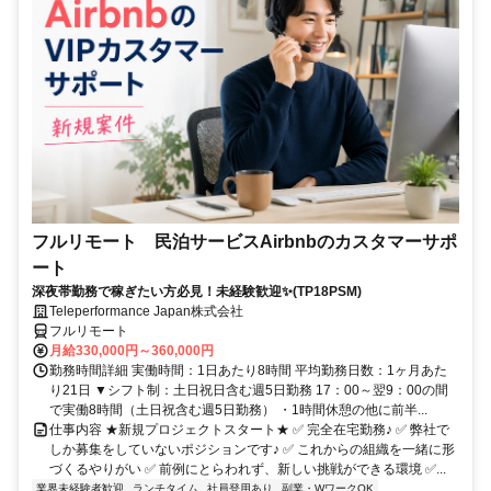
フルリモート 民泊サービスAirbnbのカスタマーサポ
ート
深夜帯勤務で稼ぎたい方必見！未経験歓迎✨(TP18PSM)
Teleperformance Japan株式会社
フルリモート
月給330,000円～360,000円
勤務時間詳細 実働時間：1日あたり8時間 平均勤務日数：1ヶ月あた
り21日 ▼シフト制：土日祝日含む週5日勤務 17：00～翌9：00の間
で実働8時間（土日祝含む週5日勤務） ・1時間休憩の他に前半...
仕事内容 ★新規プロジェクトスタート★ ✅ 完全在宅勤務♪ ✅ 弊社で
しか募集をしていないポジションです♪ ✅ これからの組織を一緒に形
づくるやりがい ✅ 前例にとらわれず、新しい挑戦ができる環境 ✅...
業界未経験者歓迎
ランチタイム
社員登用あり
副業・WワークOK