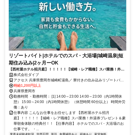
リゾートバイト|ホテルでのスパ・大浴場|城崎温泉|短
期住み込み|2ヶ月ーOK
【西村屋ホテル招月庭】！！！！！【城崎・レア職種】スパ業務！外湯
券プレゼント＆豪華朝食体験の特典付！！
株式会社ダイブ
アクセス 兵庫県豊岡市城崎町湯島／ 寮付きの住み込みリゾートバイ
ト／生活費が抑えられるのでお金が貯まる／休日は観光し放題／急募
時給1,200円以上
／面接なし
兵庫県豊岡市
勤務時間 ・勤務時間： [1] 14:00～23:00 14:00～23:00（内1時間休
憩） 15:00～24:00（内1時間休憩） （休憩時間 60分以上） 時間外労
働：あり
仕事内容 こんなお仕事をお任せします 【西村屋ホテル招月
庭】！！！！！【城崎・レア職種】スパ業務！外湯券プレゼント＆豪
華朝食体験の特典付！！ 【仕事内容】 ホテルでのスパ・大浴場のお
仕事です。 ・...
業界未経験者歓迎
学歴不問
英語
食費補助あり
研修あり
家賃無料