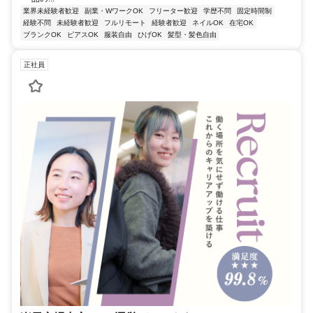
業界未経験者歓迎
副業・WワークOK
フリーター歓迎
学歴不問
固定時間制
経験不問
未経験者歓迎
フルリモート
経験者歓迎
ネイルOK
在宅OK
ブランクOK
ピアスOK
服装自由
ひげOK
髪型・髪色自由
正社員