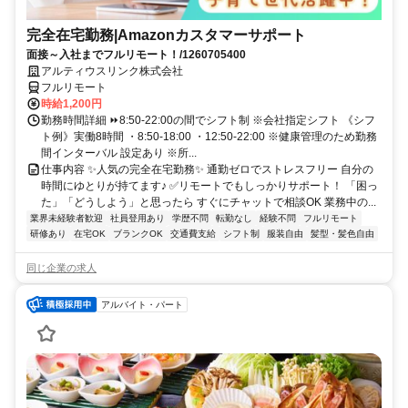
完全在宅勤務|Amazonカスタマーサポート
面接～入社までフルリモート！/1260705400
アルティウスリンク株式会社
フルリモート
時給1,200円
勤務時間詳細 ⏩8:50-22:00の間でシフト制 ※会社指定シフト 《シフ
ト例》実働8時間 ・8:50-18:00 ・12:50-22:00 ※健康管理のため勤務
間インターバル 設定あり ※所...
仕事内容 ✨人気の完全在宅勤務✨ 通勤ゼロでストレスフリー 自分の
時間にゆとりが持てます♪ ✅リモートでもしっかりサポート！ 「困っ
た」「どうしよう」と思ったら すぐにチャットで相談OK 業務中の...
業界未経験者歓迎
社員登用あり
学歴不問
転勤なし
経験不問
フルリモート
研修あり
在宅OK
ブランクOK
交通費支給
シフト制
服装自由
髪型・髪色自由
同じ企業の求人
アルバイト・パート