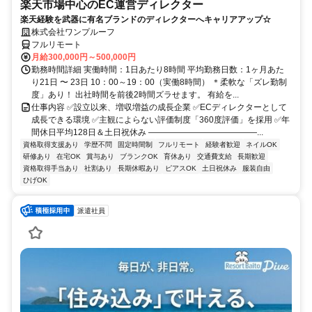
楽天市場中心のEC運営ディレクター
楽天経験を武器に有名ブランドのディレクターへキャリアアップ☆
株式会社ワンプルーフ
フルリモート
月給300,000円～500,000円
勤務時間詳細 実働時間：1日あたり8時間 平均勤務日数：1ヶ月あた
り21日 〜 23日 10：00～19：00（実働8時間） ＊柔軟な「ズレ勤制
度」あり！ 出社時間を前後2時間ズラせます。 有給を...
仕事内容 ✅設立以来、増収増益の成長企業 ✅ECディレクターとして
成長できる環境 ✅主観によらない評価制度「360度評価」を採用 ✅年
間休日平均128日＆土日祝休み ―――――――――――――...
資格取得支援あり
学歴不問
固定時間制
フルリモート
経験者歓迎
ネイルOK
研修あり
在宅OK
賞与あり
ブランクOK
育休あり
交通費支給
長期歓迎
資格取得手当あり
社割あり
長期休暇あり
ピアスOK
土日祝休み
服装自由
ひげOK
派遣社員