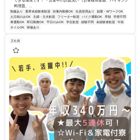
できる環境です！ ・営業中のお皿洗い （お客様用食器、バイキング
料理皿、...
制服あり
業界未経験者歓迎
扶養内勤務OK
社員登用あり
副業・WワークOK
土日祝のみOK
主婦・主夫歓迎
フリーター歓迎
バイク通勤OK
早朝
学歴不問
車通勤OK
即日勤務OK
平日のみOK
学生歓迎
経験不問
未経験者歓迎
午前
ネイルOK
研修あり
正社員