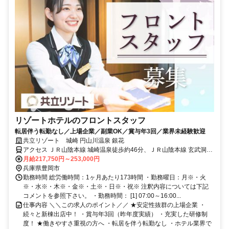
リゾートホテルのフロントスタッフ
転居伴う転勤なし／上場企業／副業OK／賞与年3回／業界未経験歓迎
共立リゾート 城崎 円山川温泉 銀花
アクセス ＪＲ山陰本線 城崎温泉徒歩約46分、ＪＲ山陰本線 玄武洞出
入口1徒歩約96分
月給217,750円～253,000円
兵庫県豊岡市
勤務時間 総労働時間：1ヶ月あたり173時間 ・勤務曜日：月※・火
※・水※・木※・金※・土※・日※・祝※ 注釈内容については下記
コメントを参照下さい。 ・勤務時間： [1] 07:00～16:00...
仕事内容 ＼＼この求人のポイント／／ ★安定性抜群の上場企業 ・
続々と新棟出店中！ ・賞与年3回（昨年度実績） ・充実した研修制
度！ ★働きやすさ重視の方へ ・転居を伴う転勤なし ・ホテル業界で