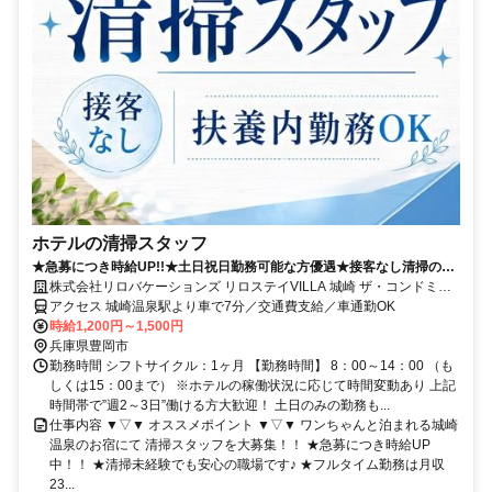
ホテルの清掃スタッフ
★急募につき時給UP!!★土日祝日勤務可能な方優遇★接客なし清掃のお
仕事★お友達同士OK★扶養内OK★未経験大歓迎!!★
株式会社リロバケーションズ リロステイVILLA 城崎 ザ・コンドミニ
アム
アクセス 城崎温泉駅より車で7分／交通費支給／車通勤OK
時給1,200円～1,500円
兵庫県豊岡市
勤務時間 シフトサイクル：1ヶ月 【勤務時間】 8：00～14：00 （も
しくは15：00まで） ※ホテルの稼働状況に応じて時間変動あり 上記
時間帯で”週2～3日”働ける方大歓迎！ 土日のみの勤務も...
仕事内容 ▼▽▼ オススメポイント ▼▽▼ ワンちゃんと泊まれる城崎
温泉のお宿にて 清掃スタッフを大募集！！ ★急募につき時給UP
中！！ ★清掃未経験でも安心の職場です♪ ★フルタイム勤務は月収
23...