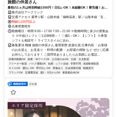
旅館の仲居さん
最初の1ヵ月は特別時給1500円！日払いOK！未経験OK！寮完備！お客
様の思い出作りのお手伝い！
株式会社アークリンク
交通アクセス 最寄り駅：山陰本線「城崎温泉」駅／山陰本線「玄武
洞」駅／山陰本線「竹野」駅
時給1,200円以上
兵庫県豊岡市
勤務曜日・時間 8:00～17:00 7:00～21:00 ※勤務時間に多少の変動あ
り ※中抜けシフト ◇1日8時間～！ ◇週5～OK！ 【シフト】 ※希望
シフトも相談可！ ライフスタイルに合わ...
募集要項 職種 旅館の仲居さん 雇用形態 派遣社員 仕事内容 ・お客様
のお出迎え、お見送り ・料理の配膳 ・お部屋の掃除 など ぜひご応募
お待ちしております！ ご質問等ありましたらお気軽にお電話...
扶養内勤務OK
副業・WワークOK
土日祝のみOK
主婦・主夫歓迎
フリーター歓迎
バイク通勤OK
短期
シフト自由
学歴不問
未経験者歓迎
ネイルOK
週払いOK
即日払いOK
研修あり
社会保険完備
制服貸与
ブランクOK
交通費支給
週2・3日からOK
家庭都合休OK
正社員