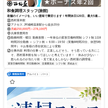
和食調理スタッフ(旅館)
老舗のイメージを、いい意味で裏切ります！年間休日120日、最大5連休
×残業月15時間未満／20代～30代が中心の職場◎
西村屋本館
アクセス: JR城崎温泉駅から徒歩20分
月給250,000円～278,100円
兵庫県豊岡市
勤務時間・曜日: 勤務形態：一年単位の変形労働時間制 シフト制 1日8
時間20分勤務 ＜ シフト例 ＞ 6:00～19:50（実働8時間20分、休憩5時
間半） ※お客様の滞在状況により変動
仕事内容: 料理の仕事って、正直しんどそう。 そう思っている方にこ
そ、西村屋本館を知ってほしいと考えています！ ・休みが少ない ・
怒られるのが当たり前 ・見て覚えるしかない 西村屋の調理場...
変形労働時間制
即日勤務OK
交通費支給
シフト制
昇給あり
アルバイト・パート