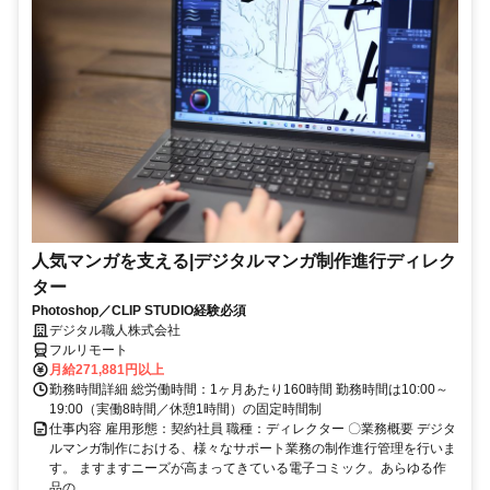
人気マンガを支える|デジタルマンガ制作進行ディレク
ター
Photoshop／CLIP STUDIO経験必須
デジタル職人株式会社
フルリモート
月給271,881円以上
勤務時間詳細 総労働時間：1ヶ月あたり160時間 勤務時間は10:00～
19:00（実働8時間／休憩1時間）の固定時間制
仕事内容 雇用形態：契約社員 職種：ディレクター 〇業務概要 デジタ
ルマンガ制作における、様々なサポート業務の制作進行管理を行いま
す。 ますますニーズが高まってきている電子コミック。あらゆる作
品の...