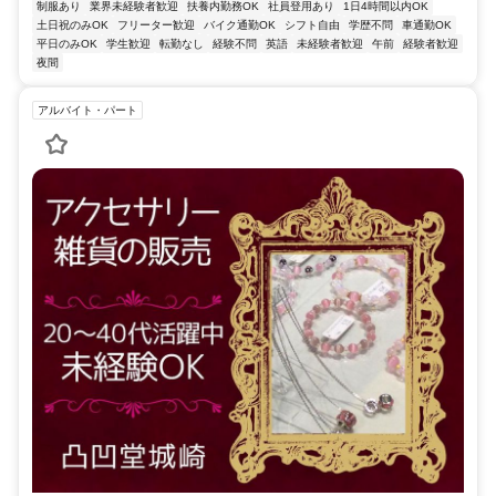
制服あり
業界未経験者歓迎
扶養内勤務OK
社員登用あり
1日4時間以内OK
土日祝のみOK
フリーター歓迎
バイク通勤OK
シフト自由
学歴不問
車通勤OK
平日のみOK
学生歓迎
転勤なし
経験不問
英語
未経験者歓迎
午前
経験者歓迎
夜間
アルバイト・パート