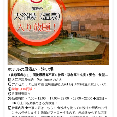
ホテルの皿洗い・洗い場
＜書類選考なし、面接履歴書不要＞待遇・福利厚生充実！髪色、髪型自
由/ピアス、ネイルOK※勤務時のルールあり/幅広い年代の方が活躍中！
大江戸温泉物語 Premiumきのさき
アクセス ＪＲ山陰本線 城崎温泉徒歩約11分 JR城崎温泉駅よりバス約
5分、徒歩10分※詳細はお問い合わせください。
時給1,116円以上
兵庫県豊岡市
勤務時間 ・7:00～12:00 ・17:00～22:00 ・18:00～22:00 ◆週2日～
OK ◎土日祝勤務できる方歓迎！
仕事内容 ◆仕事内容はこちら！ 食洗機を使っての洗浄や厨房の片付
けをお任せします！ 先輩がフォローするので、未経験からでも活躍