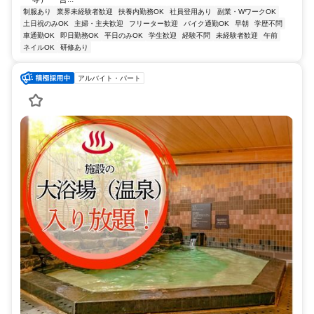
制服あり
業界未経験者歓迎
扶養内勤務OK
社員登用あり
副業・WワークOK
土日祝のみOK
主婦・主夫歓迎
フリーター歓迎
バイク通勤OK
早朝
学歴不問
車通勤OK
即日勤務OK
平日のみOK
学生歓迎
経験不問
未経験者歓迎
午前
ネイルOK
研修あり
アルバイト・パート