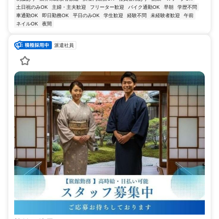
土日祝のみOK
主婦・主夫歓迎
フリーター歓迎
バイク通勤OK
早朝
学歴不問
車通勤OK
即日勤務OK
平日のみOK
学生歓迎
経験不問
未経験者歓迎
午前
ネイルOK
夜間
派遣社員