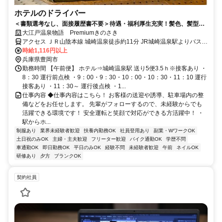
ホテルのドライバー
＜書類選考なし、面接履歴書不要＞待遇・福利厚生充実！髪色、髪型自
由/ピアス、ネイルOK※勤務時のルールあり/幅広い年代の方が活躍中！
大江戸温泉物語 Premiumきのさき
アクセス ＪＲ山陰本線 城崎温泉徒歩約11分 JR城崎温泉駅よりバス約
5分、徒歩10分※詳細はお問い合わせください。
時給1,116円以上
兵庫県豊岡市
勤務時間 【午前便】 ホテル⇒城崎温泉駅 送り5便3.5ｈ※接客あり ・
8：30 運行前点検 ・9：00・9：30・10：00・10：30・11：10 運行
接客あり ・11：30～ 運行後点検 ・1...
仕事内容 ◆仕事内容はこちら！ お客様の送迎や誘導、駐車場内の整
備などをお任せします。 先輩がフォローするので、未経験からでも
活躍できる環境です！ 安全運転と笑顔で対応ができる方活躍中！ ・
駅からホ...
制服あり
業界未経験者歓迎
扶養内勤務OK
社員登用あり
副業・WワークOK
土日祝のみOK
主婦・主夫歓迎
フリーター歓迎
バイク通勤OK
学歴不問
車通勤OK
即日勤務OK
平日のみOK
経験不問
未経験者歓迎
午前
ネイルOK
研修あり
夕方
ブランクOK
契約社員