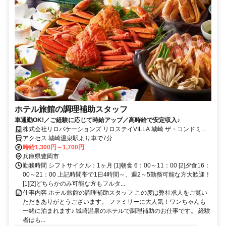
ホテル旅館の調理補助スタッフ
車通勤OK!／ご経験に応じて時給アップ／高時給で安定収入♪
株式会社リロバケーションズ リロステイVILLA 城崎 ザ・コンドミニ
アム
アクセス 城崎温泉駅より車で7分
時給1,300円～1,700円
兵庫県豊岡市
勤務時間 シフトサイクル：1ヶ月 [1]朝食 6：00～11：00 [2]夕食16：
00～21：00 上記時間帯で1日4時間～、週2～5勤務可能な方大歓迎！
[1][2]どちらかのみ可能な方もフルタ...
仕事内容 ホテル旅館の調理補助スタッフ この度は弊社求人をご覧い
ただきありがとうございます。 ファミリーに大人気！ワンちゃんも
一緒に泊まれます♪ 城崎温泉のホテルで調理補助のお仕事です。 経験
者はも...