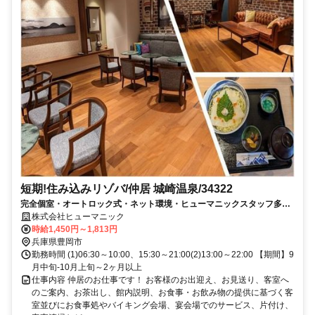
短期!住み込みリゾバ/仲居 城崎温泉/34322
完全個室・オートロック式・ネット環境・ヒューマニックスタッフ多数
在籍中！！
株式会社ヒューマニック
時給1,450円～1,813円
兵庫県豊岡市
勤務時間 (1)06:30～10:00、15:30～21:00(2)13:00～22:00 【期間】9
月中旬-10月上旬～2ヶ月以上
仕事内容 仲居のお仕事です！ お客様のお出迎え、お見送り、客室へ
のご案内、お茶出し、館内説明、お食事・お飲み物の提供に基づく客
室並びにお食事処やバイキング会場、宴会場でのサービス、片付け、