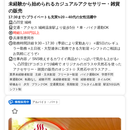
未経験から始められるカジュアルアクセサリー・雑貨
の販売
17:30まで♪プライベートも充実✨20～40代の女性活躍中
凸凹堂 城崎
交通・アクセス 城崎温泉駅より徒歩5分 ＊車・バイク通勤OK
時給1,160円以上
兵庫県豊岡市
勤務時間詳細 9:30～17:30（季節により変動あり） ⭐週5日のレギュ
ラー勤務 ⭐土日祝・大型連休に勤務できる方歓迎 ⭐シフトのご相談は
お気軽にどうぞ♪
仕事内容 ／ SNS映えするカワイイ商品が いっぱいで気分も上がる♪
＼ 凸凹堂(デコボコドウ)城崎で オリジナルのガラスや天然石を使った
アクセサリー・雑貨の販売のオシゴト☆ 天然石やガラスアク...
業界未経験者歓迎
主婦・主夫歓迎
フリーター歓迎
バイク通勤OK
学歴不問
車通勤OK
転勤なし
経験不問
未経験者歓迎
午前
経験者歓迎
ネイルOK
研修あり
夕方
ブランクOK
交通費支給
長期歓迎
フルタイム歓迎
駅近5分以内
シフト制
アルバイト・パート