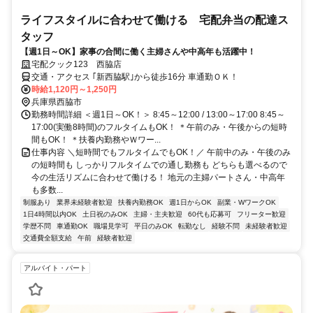
ライフスタイルに合わせて働ける 宅配弁当の配達ス
タッフ
【週1日～OK】家事の合間に働く主婦さんや中高年も活躍中！
宅配クック123 西脇店
交通・アクセス ｢新西脇駅｣から徒歩16分 車通勤ＯＫ！
時給1,120円～1,250円
兵庫県西脇市
勤務時間詳細 ＜週1日～OK！＞ 8:45～12:00 / 13:00～17:00 8:45～
17:00(実働8時間)のフルタイムもOK！ ＊午前のみ・午後からの短時
間もOK！ ＊扶養内勤務やＷワー...
仕事内容 ＼短時間でもフルタイムでもOK！／ 午前中のみ・午後のみ
の短時間も しっかりフルタイムでの通し勤務も どちらも選べるので
今の生活リズムに合わせて働ける！ 地元の主婦パートさん・中高年
も多数...
制服あり
業界未経験者歓迎
扶養内勤務OK
週1日からOK
副業・WワークOK
1日4時間以内OK
土日祝のみOK
主婦・主夫歓迎
60代も応募可
フリーター歓迎
学歴不問
車通勤OK
職場見学可
平日のみOK
転勤なし
経験不問
未経験者歓迎
交通費全額支給
午前
経験者歓迎
アルバイト・パート