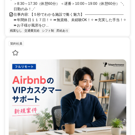
（距離40キロで最大2万円） ・無料駐車場あり ・交通費実費支給 ⇒
＞8:30～17:30（休憩60分） ＜遅番＞10:00～19:00（休憩60分） ⋱
上限20,000円／月
日勤のみ！⋰
仕事内容: 【５秒でわかる施設で働く魅力】 --------------------------------
⏩年間休日１１７日！✧ ⏩無資格、未経験OK！✧ ⏩充実した手当！✧
⏩お子様が風邪をひ...
残業なし
交通費支給
シフト制
昇給あり
契約社員