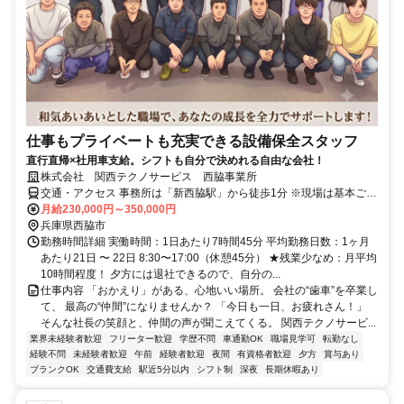
仕事もプライベートも充実できる設備保全スタッフ
直行直帰×社用車支給。シフトも自分で決めれる自由な会社！
株式会社 関西テクノサービス 西脇事業所
交通・アクセス 事務所は「新西脇駅」から徒歩1分 ※現場は基本ご自
宅の近くです
月給230,000円～350,000円
兵庫県西脇市
勤務時間詳細 実働時間：1日あたり7時間45分 平均勤務日数：1ヶ月
あたり21日 〜 22日 8:30〜17:00（休憩45分） ★残業少なめ：月平均
10時間程度！ 夕方には退社できるので、自分の...
仕事内容 「おかえり」がある、心地いい場所。 会社の“歯車”を卒業し
て、 最高の“仲間”になりませんか？ 「今日も一日、お疲れさん！」
そんな社長の笑顔と、仲間の声が聞こえてくる。 関西テクノサービ...
業界未経験者歓迎
フリーター歓迎
学歴不問
車通勤OK
職場見学可
転勤なし
経験不問
未経験者歓迎
午前
経験者歓迎
夜間
有資格者歓迎
夕方
賞与あり
ブランクOK
交通費支給
駅近5分以内
シフト制
深夜
長期休暇あり