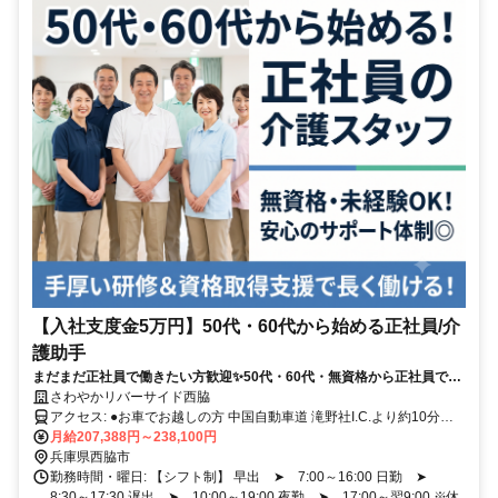
【入社支度金5万円】50代・60代から始める正社員/介
護助手
まだまだ正社員で働きたい方歓迎✨50代・60代・無資格から正社員で長
く働ける介護の職場！
さわやかリバーサイド西脇
アクセス: ●お車でお越しの方 中国自動車道 滝野社I.C.より約10分
(6km) ●電車でお越しの方 西脇市駅より車で約3分(1.2km) 新西脇駅よ
月給207,388円～238,100円
り車で約1分(0.6km) ※新西脇駅は西脇市駅より本数が少ないです。 ●
兵庫県西脇市
バスでお越しの方 西脇コミュニィバス 福祉センター南口バス停より
勤務時間・曜日: 【シフト制】 早出 ➤ 7:00～16:00 日勤 ➤
徒歩約1分 ════════════ ▶車・バイク通勤OK（無料駐車場あ
8:30～17:30 遅出 ➤ 10:00～19:00 夜勤 ➤ 17:00～翌9:00 ※休