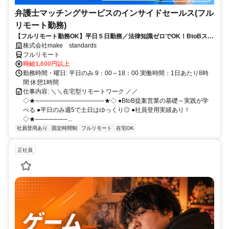
弁護士マッチングサービスのインサイドセールス(フル
リモート勤務)
【フルリモート勤務OK】平日５日勤務／法律知識ゼロでOK！BtoBスキ
ルが身につく営業職
株式会社make standards
フルリモート
時給1,600円以上
勤務時間・曜日: 平日のみ 9：00～18：00 実働時間：1日あたり8時
間 休憩1時間
仕事内容: ＼＼在宅型リモートワーク ／／
◇★───────────────★◇ ●BtoB提案営業の基礎～実践が学
べる ●平日のみ週5で土日はゆっくり◎ ●社員登用実績あり！
◇★───────...
社員登用あり
固定時間制
フルリモート
在宅OK
正社員