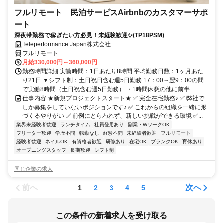
フルリモート 民泊サービスAirbnbのカスタマーサポ
ート
深夜帯勤務で稼ぎたい方必見！未経験歓迎✨(TP18PSM)
Teleperformance Japan株式会社
フルリモート
月給330,000円～360,000円
勤務時間詳細 実働時間：1日あたり8時間 平均勤務日数：1ヶ月あた
り21日 ▼シフト制：土日祝日含む週5日勤務 17：00～翌9：00の間
で実働8時間（土日祝含む週5日勤務） ・1時間休憩の他に前半...
仕事内容 ★新規プロジェクトスタート★ ✅ 完全在宅勤務♪ ✅ 弊社で
しか募集をしていないポジションです♪ ✅ これからの組織を一緒に形
づくるやりがい ✅ 前例にとらわれず、新しい挑戦ができる環境 ✅...
業界未経験者歓迎
ランチタイム
社員登用あり
副業・WワークOK
フリーター歓迎
学歴不問
転勤なし
経験不問
未経験者歓迎
フルリモート
経験者歓迎
ネイルOK
有資格者歓迎
研修あり
在宅OK
ブランクOK
育休あり
オープニングスタッフ
長期歓迎
シフト制
同じ企業の求人
前へ
次へ
1
2
3
4
5
この条件の新着求人を受け取る