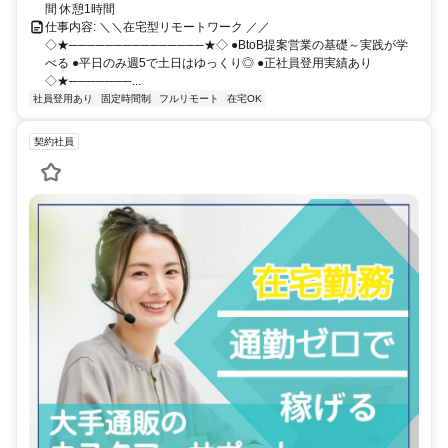
間 休憩1時間
仕事内容: ＼＼在宅型リモートワーク ／／
◇★───────────────★◇ ●BtoB提案営業の基礎～実践が学
べる ●平日のみ週5で土日はゆっくり◎ ●正社員登用実績あり
◇★───────...
社員登用あり
固定時間制
フルリモート
在宅OK
契約社員