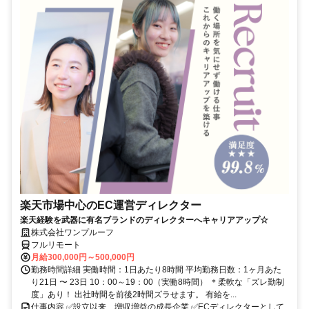
楽天市場中心のEC運営ディレクター
楽天経験を武器に有名ブランドのディレクターへキャリアアップ☆
株式会社ワンプルーフ
フルリモート
月給300,000円～500,000円
勤務時間詳細 実働時間：1日あたり8時間 平均勤務日数：1ヶ月あた
り21日 〜 23日 10：00～19：00（実働8時間） ＊柔軟な「ズレ勤制
度」あり！ 出社時間を前後2時間ズラせます。 有給を...
仕事内容 ✅設立以来、増収増益の成長企業 ✅ECディレクターとして