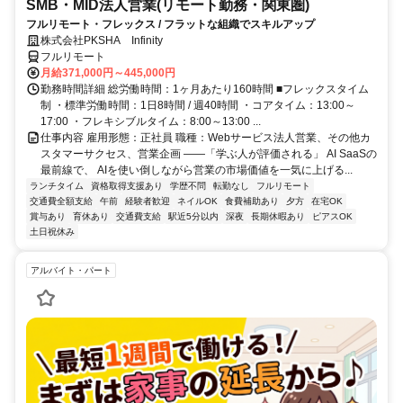
SMB・MID法人営業(リモート勤務・関東圏)
フルリモート・フレックス / フラットな組織でスキルアップ
株式会社PKSHA Infinity
フルリモート
月給371,000円～445,000円
勤務時間詳細 総労働時間：1ヶ月あたり160時間 ■フレックスタイム
制 ・標準労働時間：1日8時間 / 週40時間 ・コアタイム：13:00～
17:00 ・フレキシブルタイム：8:00～13:00 ...
仕事内容 雇用形態：正社員 職種：Webサービス法人営業、その他カ
スタマーサクセス、営業企画 ――「学ぶ人が評価される」 AI SaaSの
最前線で、 AIを使い倒しながら営業の市場価値を一気に上げる...
ランチタイム
資格取得支援あり
学歴不問
転勤なし
フルリモート
交通費全額支給
午前
経験者歓迎
ネイルOK
食費補助あり
夕方
在宅OK
賞与あり
育休あり
交通費支給
駅近5分以内
深夜
長期休暇あり
ピアスOK
土日祝休み
アルバイト・パート