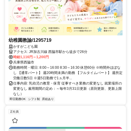
幼稚園教諭/1295719
かすがこども園
アクセス: JR加古川線 西脇市駅から徒歩で26分
時給1,116円～1,200円
兵庫県西脇市
勤務時間・曜日: 8:00～16:00 8:30～16:30 休憩60分 ※時間外ほぼな
し 【通常パート】 週20時間未満の勤務 【フルタイムパート】 週所定
労働日数5日 ※週5日勤務で1ヵ月半...
仕事内容: 乳幼児の教育・保育 従事すべき業務の変更なし 就業場所の
変更なし 雇用期間の定め：～毎年3月31日更新（原則更新、更新上限
なし）
即日勤務OK
シフト制
昇給あり
正社員