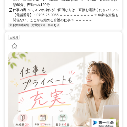
り） ※ガソリン代支給（距離40キロで最大2万円） ▶交通費実費支
憩60分、夜勤のみ120分 ...
給（上限20,000円／月）
仕事内容: ✨＼スマホ操作がご面倒な方は、直接お電話ください！／✨
【電話番号】：0795-25-0065 ＝＝＝＝＝＝＝＝＝＝ ✨ 年齢も資格も
関係ない。ここから始める介護の仕事 ✨ ＝＝＝＝＝...
変形労働時間制
交通費支給
昇給あり
正社員