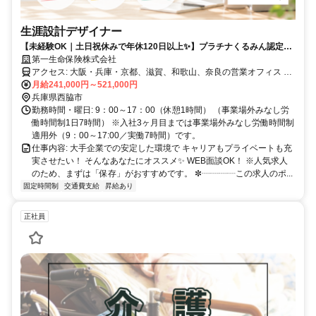
生涯設計デザイナー
【未経験OK｜土日祝休みで年休120日以上✨】プラチナくるみん認定取
得✨女性が多数活躍中✨
第一生命保険株式会社
アクセス: 大阪・兵庫・京都、滋賀、和歌山、奈良の営業オフィス ※
希望以外での転勤なし <試用期間の勤務地> 入社後6ヶ月は、配属支
月給241,000円～521,000円
社に近いキャリアカレッジで研修を実施します。通勤が難しい場合、
兵庫県西脇市
リモート受講も相談可能です。7ヶ月以降は大阪・兵庫・京都、滋
勤務時間・曜日: 9：00～17：00（休憩1時間） （事業場外みなし労
賀、和歌山、奈良に所在する営業オフィスの勤務となります。
働時間制1日7時間） ※入社3ヶ月目までは事業場外みなし労働時間制
✼┈┈┈┈┈┈┈┈┈┈┈┈┈┈┈┈┈┈┈✼
適用外（9：00～17:00／実働7時間）です。
仕事内容: 大手企業での安定した環境で キャリアもプライベートも充
実させたい！ そんなあなたにオススメ✨ WEB面談OK！ ※人気求人
のため、まずは「保存」がおすすめです。 ✼┈┈┈┈この求人のポ...
固定時間制
交通費支給
昇給あり
正社員