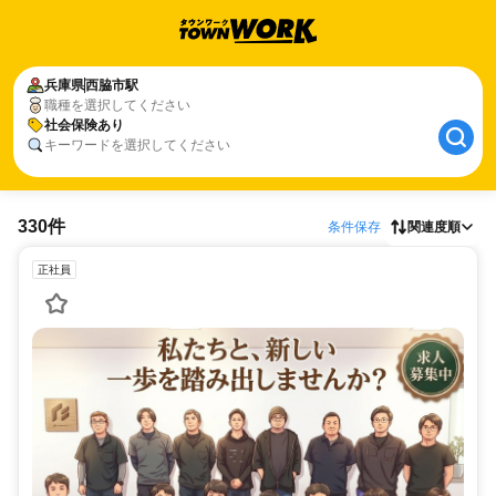
兵庫県
西脇市駅
職種を選択してください
社会保険あり
キーワードを選択してください
330件
条件保存
関連度順
正社員