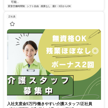
可能...
変形労働時間制
シフト自由
残業なし
週2・3日からOK
正社員
入社支度金5万円/働きやすい介護スタッフ/正社員