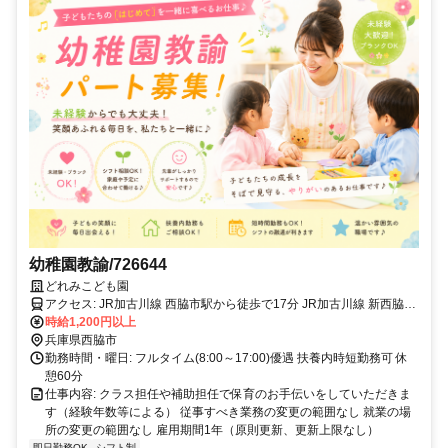
幼稚園教諭/726644
どれみこども園
アクセス: JR加古川線 西脇市駅から徒歩で17分 JR加古川線 新西脇駅
から徒歩で21分
時給1,200円以上
兵庫県西脇市
勤務時間・曜日: フルタイム(8:00～17:00)優遇 扶養内時短勤務可 休
憩60分
仕事内容: クラス担任や補助担任で保育のお手伝いをしていただきま
す（経験年数等による） 従事すべき業務の変更の範囲なし 就業の場
所の変更の範囲なし 雇用期間1年（原則更新、更新上限なし）
即日勤務OK
シフト制