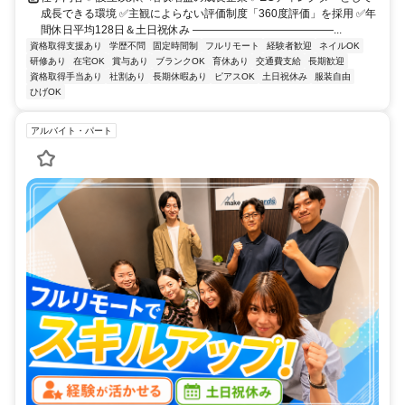
成長できる環境 ✅主観によらない評価制度「360度評価」を採用 ✅年
間休日平均128日＆土日祝休み ―――――――――――――...
資格取得支援あり
学歴不問
固定時間制
フルリモート
経験者歓迎
ネイルOK
研修あり
在宅OK
賞与あり
ブランクOK
育休あり
交通費支給
長期歓迎
資格取得手当あり
社割あり
長期休暇あり
ピアスOK
土日祝休み
服装自由
ひげOK
アルバイト・パート