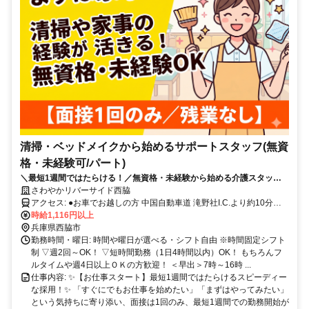
清掃・ベッドメイクから始めるサポートスタッフ(無資
格・未経験可/パート)
＼最短1週間ではたらける！／無資格・未経験から始める介護スタッフ♪
週2日〜＆WワークもOK！
さわやかリバーサイド西脇
アクセス: ●お車でお越しの方 中国自動車道 滝野社I.C.より約10分
(6km) ●電車でお越しの方 西脇市駅より車で約3分(1.2km) 新西脇駅よ
時給1,116円以上
り車で約1分(0.6km) ※新西脇駅は西脇市駅より本数が少ないです。 ●
兵庫県西脇市
バスでお越しの方 西脇コミュニィバス 福祉センター南口バス停より
勤務時間・曜日: 時間や曜日が選べる・シフト自由 ※時間固定シフト
徒歩約1分 ════════════ ▶車・バイク通勤OK（無料駐車場あ
制 ▽週2回～OK！ ▽短時間勤務（1日4時間以内）OK！ もちろんフ
り） ※ガソリン代支給（距離40キロで最大2万円） ▶交通費実費支
ルタイムや週4日以上ＯＫの方歓迎！ ＜早出＞7時～16時 ...
給（上限20,000円／月）
仕事内容: ✨【お仕事スタート】最短1週間ではたらけるスピーディー
な採用！✨ 「すぐにでもお仕事を始めたい」「まずはやってみたい」
という気持ちに寄り添い、面接は1回のみ、最短1週間での勤務開始が