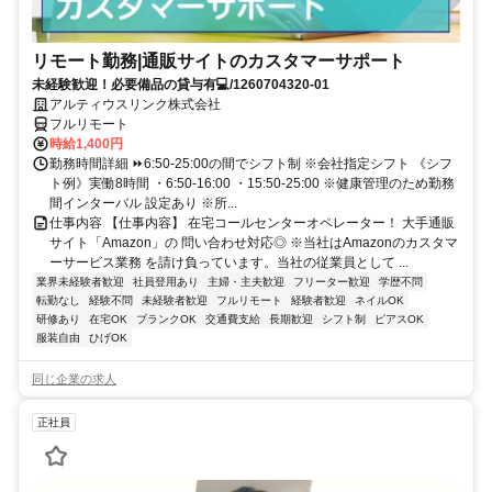
リモート勤務|通販サイトのカスタマーサポート
未経験歓迎！必要備品の貸与有💻/1260704320-01
アルティウスリンク株式会社
フルリモート
時給1,400円
勤務時間詳細 ⏩6:50-25:00の間でシフト制 ※会社指定シフト 《シフ
ト例》実働8時間 ・6:50-16:00 ・15:50-25:00 ※健康管理のため勤務
間インターバル 設定あり ※所...
仕事内容 【仕事内容】 在宅コールセンターオペレーター！ 大手通販
サイト「Amazon」の 問い合わせ対応◎ ※当社はAmazonのカスタマ
ーサービス業務 を請け負っています。当社の従業員として ...
業界未経験者歓迎
社員登用あり
主婦・主夫歓迎
フリーター歓迎
学歴不問
転勤なし
経験不問
未経験者歓迎
フルリモート
経験者歓迎
ネイルOK
研修あり
在宅OK
ブランクOK
交通費支給
長期歓迎
シフト制
ピアスOK
服装自由
ひげOK
同じ企業の求人
正社員