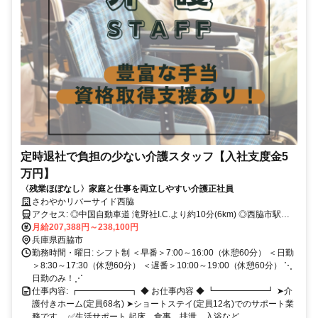
定時退社で負担の少ない介護スタッフ【入社支度金5
万円】
〈残業ほぼなし〉家庭と仕事を両立しやすい介護正社員
さわやかリバーサイド西脇
アクセス: ◎中国自動車道 滝野社I.C.より約10分(6km) ◎西脇市駅よ
り車で約3分(1.2km) ◎新西脇駅より車で約1分(0.6km) ※新西脇駅は
月給207,388円～238,100円
西脇市駅より本数が少ないです。 ◎西脇コミュニィバス 福祉センタ
兵庫県西脇市
ー南口バス停より徒歩約1分 ・車・バイク通勤OK ※ガソリン代支給
勤務時間・曜日: シフト制 ＜早番＞7:00～16:00（休憩60分） ＜日勤
（距離40キロで最大2万円） ・無料駐車場あり ・交通費実費支給 ⇒
＞8:30～17:30（休憩60分） ＜遅番＞10:00～19:00（休憩60分） ⋱
上限20,000円／月
日勤のみ！⋰
仕事内容: ┏━━━━━━┓ ◆ お仕事内容 ◆ ┗━━━━━━┛ ➤介
護付きホーム(定員68名) ➤ショートステイ(定員12名)でのサポート業
務です。 ✅生活サポート 起床、食事、排泄、入浴など...