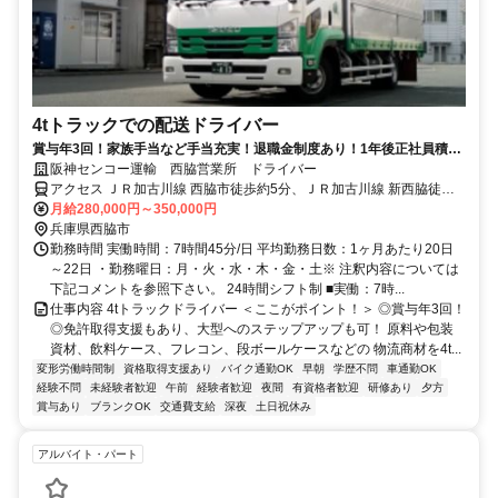
4tトラックでの配送ドライバー
賞与年3回！家族手当など手当充実！退職金制度あり！1年後正社員積極
登用中！安定収入のトラックドライバー♪中型免許があればOK！！
阪神センコー運輸 西脇営業所 ドライバー
アクセス ＪＲ加古川線 西脇市徒歩約5分、ＪＲ加古川線 新西脇徒歩
約23分、ＪＲ加古川線 滝（兵庫県）徒歩約35分 西脇市駅から徒歩5
月給280,000円～350,000円
分
兵庫県西脇市
勤務時間 実働時間：7時間45分/日 平均勤務日数：1ヶ月あたり20日
～22日 ・勤務曜日：月・火・水・木・金・土※ 注釈内容については
下記コメントを参照下さい。 24時間シフト制 ■実働：7時...
仕事内容 4tトラックドライバー ＜ここがポイント！＞ ◎賞与年3回！
◎免許取得支援もあり、大型へのステップアップも可！ 原料や包装
資材、飲料ケース、フレコン、段ボールケースなどの 物流商材を4t...
変形労働時間制
資格取得支援あり
バイク通勤OK
早朝
学歴不問
車通勤OK
経験不問
未経験者歓迎
午前
経験者歓迎
夜間
有資格者歓迎
研修あり
夕方
賞与あり
ブランクOK
交通費支給
深夜
土日祝休み
アルバイト・パート