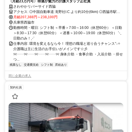
〈月給23万円可〉待遇が魅力の介護スタッフ正社員
さわやかリバーサイド西脇
アクセス: ◎中国自動車道 滝野社I.C.より約10分(6km) ◎西脇市駅よ
り車で約3分(1.2km) ◎新西脇駅より車で約1分(0.6km) ※新西脇駅は
月給207,388円～238,100円
西脇市駅より本数が少ないです。 ◎西脇コミュニィバス 福祉センタ
兵庫県西脇市
ー南口バス停より徒歩約1分 ・車・バイク通勤OK ※ガソリン代支給
勤務時間・曜日: シフト制 ＜早番＞7:00～16:00（休憩60分） ＜日勤
（距離40キロで最大2万円） ・無料駐車場あり ・交通費実費支給 ⇒
＞8:30～17:30（休憩60分） ＜遅番＞10:00～19:00（休憩60分） ⋱
上限20,000円／月
日勤のみ！⋰
仕事内容: 環境を変えるなら今！ 理想の職場と巡り合うチャンス°˖✧
介護職は主に生活のお手伝いがメインです☆彡
୨୧┈┈୨୧┈┈୨୧┈┈୨୧┈┈୨୧ 身体介助 ・食事介助 ・入浴介助 ・排せ
つ...
残業なし
交通費支給
シフト制
昇給あり
同じ企業の求人
契約社員