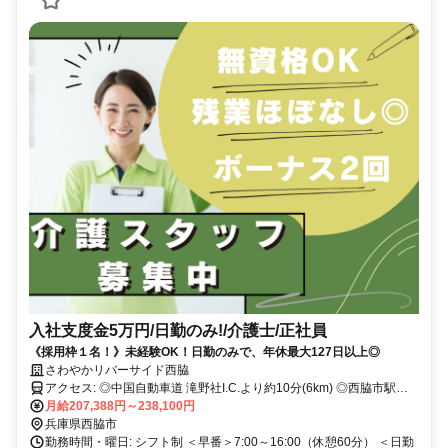
入社支度金5万円/日勤のみ!/介護士/正社員
《採用枠１名！》未経験OK！日勤のみで、年休最大127日以上◎
さわやかリバーサイド西脇
アクセス: ◎中国自動車道 滝野社I.C.より約10分(6km) ◎西脇市駅よ
り車で約3分(1.2km) ◎新西脇駅より車で約1分(0.6km) ※新西脇駅は
月給207,388円～238,100円
西脇市駅より本数が少ないです。 ◎西脇コミュニィバス 福祉センタ
兵庫県西脇市
ー南口バス停より徒歩約1分 ・車・バイク通勤OK ※ガソリン代支給
勤務時間・曜日: シフト制 ＜早番＞7:00～16:00（休憩60分） ＜日勤