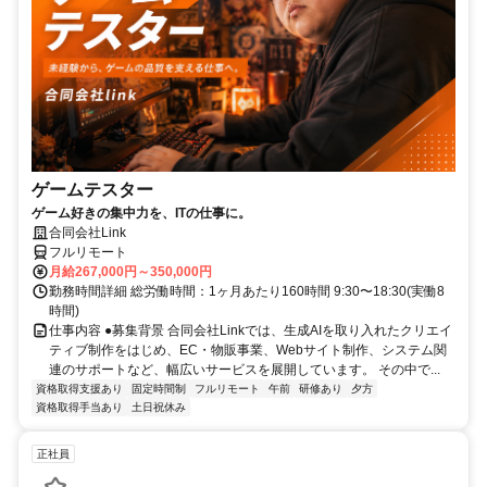
ゲームテスター
ゲーム好きの集中力を、ITの仕事に。
合同会社Link
フルリモート
月給267,000円～350,000円
勤務時間詳細 総労働時間：1ヶ月あたり160時間 9:30〜18:30(実働8
時間)
仕事内容 ●募集背景 合同会社Linkでは、生成AIを取り入れたクリエイ
ティブ制作をはじめ、EC・物販事業、Webサイト制作、システム関
連のサポートなど、幅広いサービスを展開しています。 その中で...
資格取得支援あり
固定時間制
フルリモート
午前
研修あり
夕方
資格取得手当あり
土日祝休み
正社員