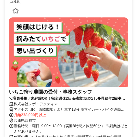
正社員
いちご狩り農園の受付・事務スタッフ
＼増員募集／未経験OK！完全週休2日＆残業ほぼなし◆昇給年2回◆面
接1回のみ◆ネイル・ピアスOK◆20～50代活躍中！
株式会社レボ・アクティマ
アクセス: JR「西脇市駅」より車で13分 ※マイカー・バイク通勤
OK（無料駐車場・駐輪場完備） ※ガソリン代の支給あり（規定あ
月給238,000円以上
り）
兵庫県西脇市
勤務時間・曜日: 9:00〜18:00（実働8時間／休憩60分） ※残業はほと
んどありません。