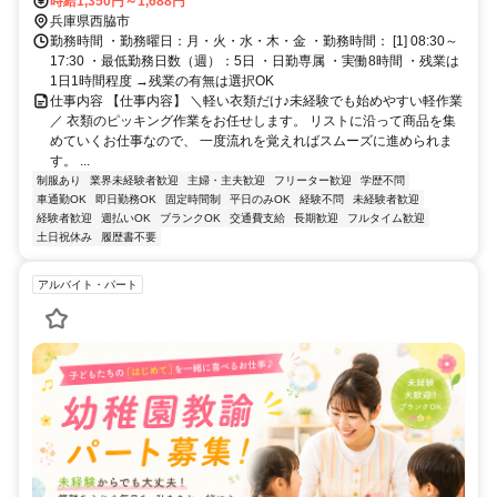
時給1,350円～1,688円
兵庫県西脇市
勤務時間 ・勤務曜日：月・火・水・木・金 ・勤務時間： [1] 08:30～
17:30 ・最低勤務日数（週）：5日 ・日勤専属 ・実働8時間 ・残業は
1日1時間程度 →残業の有無は選択OK
仕事内容 【仕事内容】 ＼軽い衣類だけ♪未経験でも始めやすい軽作業
／ 衣類のピッキング作業をお任せします。 リストに沿って商品を集
めていくお仕事なので、 一度流れを覚えればスムーズに進められま
す。 ...
制服あり
業界未経験者歓迎
主婦・主夫歓迎
フリーター歓迎
学歴不問
車通勤OK
即日勤務OK
固定時間制
平日のみOK
経験不問
未経験者歓迎
経験者歓迎
週払いOK
ブランクOK
交通費支給
長期歓迎
フルタイム歓迎
土日祝休み
履歴書不要
アルバイト・パート