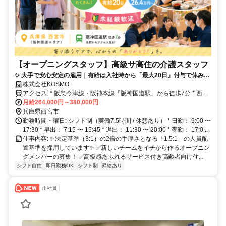
【オープニングスタッフ】高級サ高住の介護スタッフ
✨ 大手で安心安定の雇用｜有給は入社時から「最大20日」付与で休みや
すさ抜群 ✨ 月収26.4万円〜38万円＋賞与年2回（平均3.3ヶ月分） ✨ 未
株式会社KOSMO
経験・無資格からプロを目指せる手厚いOJT研修＆資格取得支援あり ✨
アクセス: * 阪急今津線・阪神本線「阪神国道駅」から徒歩7分 * 西宮
育児手当（月2万円）や住宅手当（最大3万円）など生活を支える福利厚
駅、今津駅、西宮北口駅、三ノ宮駅、元町駅、御影駅、甲子園駅、尼
月給264,000円～380,000円
生が充実！
崎駅からもアクセス抜群！ ※マイカー通勤も相談可能です◎
兵庫県西宮市
勤務時間・曜日: シフト制（実働7.5時間 / 休憩あり） * 日勤： 9:00 〜
17:30 * 早出： 7:15 〜 15:45 * 遅出： 11:30 〜 20:00 * 夜勤： 17:0...
仕事内容: ✨法定基準（3:1）の2倍の手厚さとなる「1.5:1」の人員配
置基準を採用しています✨ ✅新しいチームをイチから作るオープニン
グメンバーの募集！ ✅高級感あふれるサービス付き高齢者向け住...
シフト自由
即日勤務OK
シフト制
昇給あり
正社員