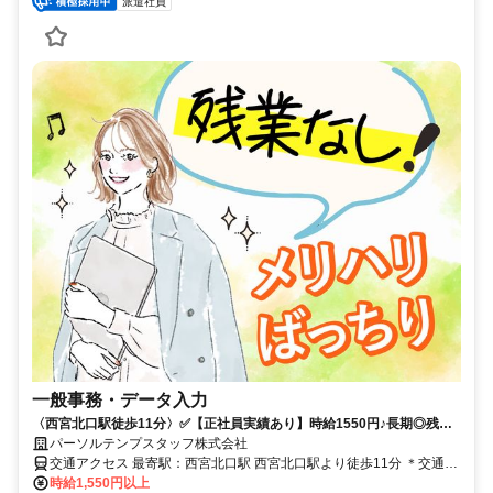
派遣社員
一般事務・データ入力
〈西宮北口駅徒歩11分〉✅️【正社員実績あり】時給1550円♪長期◎残業
なし〇17時台定時☆
パーソルテンプスタッフ株式会社
交通アクセス 最寄駅：西宮北口駅 西宮北口駅より徒歩11分 ＊交通費
全額支給
時給1,550円以上