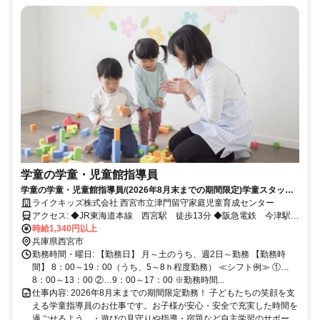
学童の学童・児童館指導員
学童の学童・児童館指導員/(2026年8月末までの期間限定)学童スタッフ
大募集!1日4h～OK！シフト制だからプライベートも充実!
ライクキッズ株式会社 西宮市立津門留守家庭児童育成センター
アクセス: ◆JR東海道本線 西宮駅 徒歩13分 ◆阪急電鉄 今津駅
徒歩10分
時給1,340円以上
兵庫県西宮市
勤務時間・曜日: 【勤務日】 月～土のうち、週2日～勤務 【勤務時
間】 8：00～19：00（うち、5～8ｈ程度勤務） ≪シフト例≫ ①…
8：00～13：00 ②…9：00～17：00 ※勤務時間...
仕事内容: 2026年8月末までの期間限定勤務！ 子どもたちの笑顔を支
える学童指導員のお仕事です。お子様が安心・安全で充実した時間を
過ごせるよう、・遊びの見守りや指導・宿題など自主学習のサポー