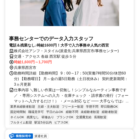
事務センターでのデータ入力スタッフ
電話＆残業なし♪時給1600円！大手で入力事務＠人気の西宮
株式会社アンフ・スタイル(派遣先:兵庫県西宮市/事務センター)
交通・アクセス 各線 西宮駅 徒歩５分
時給1,600円～1,700円
兵庫県西宮市
勤務時間詳細 【勤務時間】 9：00～17：50(実働7時間50分/休憩60
分) 【勤務曜日】 月～金の週5日勤務（土日祝休み） 契約更新期間：
3ヵ月更新
仕事内容 ＼難しい作業は一切無し！シンプルなルーティン事務です
／ ・専用システムへの入力 ・在庫チェック ・請求書の発行（フォー
マットへ入力するだけ！） ・メール対応 など ━━ 大手ならでは♩...
業界未経験者歓迎
主婦・主夫歓迎
フリーター歓迎
学歴不問
即日勤務OK
固定時間制
職場見学可
平日のみOK
経験不問
未経験者歓迎
経験者歓迎
ネイルOK
残業なし
研修あり
ブランクOK
交通費支給
長期歓迎
フルタイム歓迎
駅近5分以内
ピアスOK
派遣社員