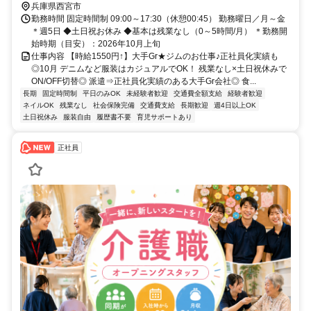
兵庫県西宮市
勤務時間 固定時間制 09:00～17:30（休憩00:45） 勤務曜日／月～金
＊週5日 ◆土日祝お休み ◆基本は残業なし（0～5時間/月） ＊勤務開
始時期（目安）：2026年10月上旬
仕事内容 【時給1550円↑】大手Gr★ジムのお仕事♪正社員化実績も
◎10月 デニムなど服装はカジュアルでOK！ 残業なし×土日祝休みで
ON/OFF切替◎ 派遣⇒正社員化実績のある大手Gr会社◎ 食...
長期
固定時間制
平日のみOK
未経験者歓迎
交通費全額支給
経験者歓迎
ネイルOK
残業なし
社会保険完備
交通費支給
長期歓迎
週4日以上OK
土日祝休み
服装自由
履歴書不要
育児サポートあり
正社員