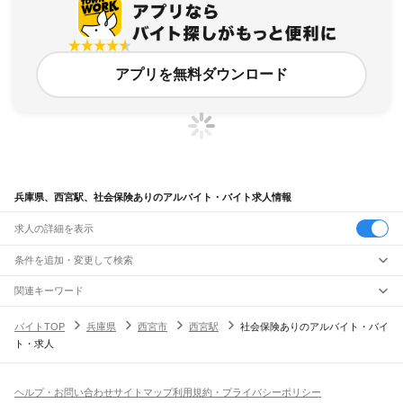
アプリを無料ダウンロード
兵庫県、西宮駅、社会保険ありのアルバイト・バイト求人情報
求人の詳細を表示
条件を追加・変更して検索
市区町村を追加・変更
関連キーワード
完全在宅ワーク 全国
シール貼り 在宅
現在地周辺
ガチャガチャ
犬カフェ
兵庫県
駅を追加・変更
バイトTOP
兵庫県
西宮市
西宮駅
社会保険ありのアルバイト・バイ
兵庫県
すべて
ト・求人
神戸市
すべて
職種を追加・変更
JR神戸線(大阪～神戸)
東灘区
灘区
兵庫区
長田区
須磨区
垂水区
北区
中央区
西区
尼崎駅
立花駅
甲子園口駅
西宮駅
さくら夙川駅
芦屋駅
甲南山手駅
摂津本山駅
住吉駅
飲食・フードサービス
姫路市
尼崎市
明石市
西宮市
洲本市
芦屋市
伊丹市
相生市
豊岡市
加古川市
赤穂市
特徴を追加・変更
六甲道駅
摩耶駅
灘駅
三ノ宮駅
元町駅
神戸駅
飲食・フードサービス
すべて
ヘルプ・お問い合わせ
サイトマップ
利用規約・プライバシーポリシー
西脇市
宝塚市
三木市
高砂市
川西市
小野市
三田市
加西市
丹波篠山市
養父市