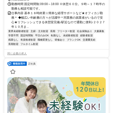
勤務時間 固定時間制 09:00～18:00 ※休憩６０分。９時～１７時半の
勤務も相談可能です。
仕事内容 基本１８時終業☆簡単な経理サポートなど★オフィカジ勤
務＊ ◆幅広い年齢層の方々が活躍中＊同業務の就業者がいるので安
心★リフレッシュできる休憩室完備♪駅近なので通勤に便利♪２０２７
年１０月ま...
業界未経験者歓迎
主婦・主夫歓迎
長期
フリーター歓迎
社会保険あり
大量募集
学歴不問
固定時間制
平日のみOK
転勤なし
未経験者歓迎
経験者歓迎
残業なし
有資格者歓迎
職種変更なし
研修あり
ブランクOK
交通費支給
長期歓迎
フルタイム歓迎
同じ企業の求人
正社員