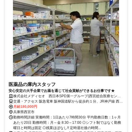
医薬品の庫内スタッフ
安心安定の大手企業でお薬を通じて社会貢献ができるお仕事です★
株式会社メディセオ 西日本SPD第一グループ(西宮総合医療センタ
ー内)
交通・アクセス 阪急電車 阪神国道駅から徒歩約１分、JR神戸線 西宮
駅から徒歩約１２分
月給180,000円
兵庫県西宮市
勤務時間詳細 実働時間：1日あたり7時間30分 平均勤務日数：1ヶ月
あたり20日 勤務時間：月～金 8:30～17:00 ◎シフト制ではなく勤務
曜日と時間は固定 ◎残業ほぼなし!! 定時退社後の時間...