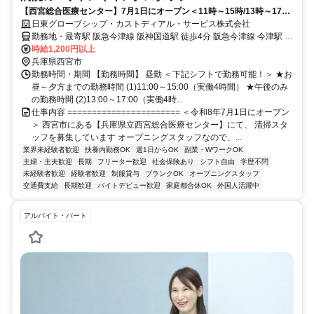
【西宮総合医療センター】7月1日にオープン＜11時～15時/13時～17時
＞週1日～OK！未経験歓迎！
日東グローブシップ・カストディアル・サービス株式会社
勤務地・最寄駅 阪急今津線 阪神国道駅 徒歩4分 阪急今津線 今津駅 徒
歩15分 阪急神戸本線 西宮北口駅 徒歩19分 車で7分 ★マイカー通勤
時給1,200円以上
OK (無料駐車場あり)
兵庫県西宮市
勤務時間・期間 【勤務時間】 昼勤 ＜下記シフトで勤務可能！＞ ★お
昼～夕方までの勤務時間 (1)11:00～15:00（実働4時間） ★午後のみ
の勤務時間 (2)13:00～17:00（実働4時...
仕事内容 ======================= ＜令和8年7月1日にオープン
＞ 西宮市にある【兵庫県立西宮総合医療センター】にて、 清掃スタ
ッフを募集しています オープニングスタッフなので、...
業界未経験者歓迎
扶養内勤務OK
週1日からOK
副業・WワークOK
主婦・主夫歓迎
長期
フリーター歓迎
社会保険あり
シフト自由
学歴不問
未経験者歓迎
経験者歓迎
制服貸与
ブランクOK
オープニングスタッフ
交通費支給
長期歓迎
バイトデビュー歓迎
家庭都合休OK
外国人活躍中
アルバイト・パート