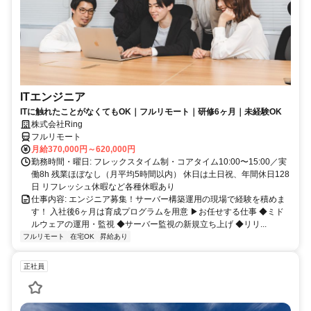
ITエンジニア
ITに触れたことがなくてもOK｜フルリモート｜研修6ヶ月｜未経験OK
株式会社Ring
フルリモート
月給370,000円～620,000円
勤務時間・曜日: フレックスタイム制・コアタイム10:00〜15:00／実
働8h 残業ほぼなし（月平均5時間以内） 休日は土日祝、年間休日128
日 リフレッシュ休暇など各種休暇あり
仕事内容: エンジニア募集！サーバー構築運用の現場で経験を積めま
す！ 入社後6ヶ月は育成プログラムを用意 ▶お任せする仕事 ◆ミド
ルウェアの運用・監視 ◆サーバー監視の新規立ち上げ ◆リリ...
フルリモート
在宅OK
昇給あり
正社員