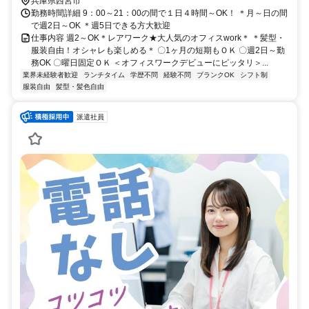
兵庫県西宮市
勤務時間詳細 9：00～21：00の間で１日４時間～OK！ ＊月～日の間
で週2日～OK ＊週5日できる方大歓迎
仕事内容 週2～OK＊レアワーク★大人気のオフィスwork＊ ＊髪型・
服装自由！オシャレも楽しめる＊ 〇1ヶ月の短期もＯＫ 〇週2日～勤
務OK 〇曜日固定ＯＫ ＜オフィスワークデビューにピッタリ＞...
業界未経験者歓迎
ランチタイム
学歴不問
経験不問
ブランクOK
シフト制
服装自由
髪型・髪色自由
派遣社員