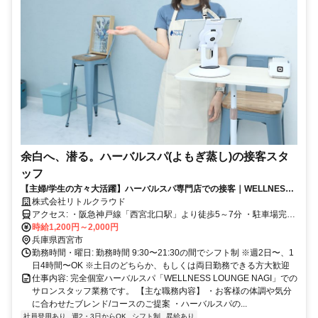
余白へ、潜る。ハーバルスパ(よもぎ蒸し)の接客スタ
ッフ
【主婦/学生の方々大活躍】ハーバルスパ専門店での接客｜WELLNESS
LOUNGE NAGI
株式会社リトルクラウド
アクセス: ・阪急神戸線「西宮北口駅」より徒歩5～7分 ・駐車場完
備、車通勤OK
時給1,200円～2,000円
兵庫県西宮市
勤務時間・曜日: 勤務時間 9:30〜21:30の間でシフト制 ※週2日〜、1
日4時間〜OK ※土日のどちらか、もしくは両日勤務できる方大歓迎
仕事内容: 完全個室ハーバルスパ「WELLNESS LOUNGE NAGI」での
サロンスタッフ業務です。 【主な職務内容】 ・お客様の体調や気分
に合わせたブレンド/コースのご提案 ・ハーバルスパの...
社員登用あり
週2・3日からOK
シフト制
昇給あり