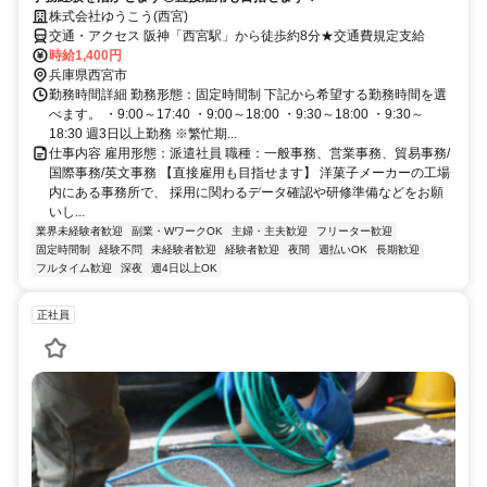
株式会社ゆうこう(西宮)
交通・アクセス 阪神「西宮駅」から徒歩約8分★交通費規定支給
時給1,400円
兵庫県西宮市
勤務時間詳細 勤務形態：固定時間制 下記から希望する勤務時間を選
べます。 ・9:00～17:40 ・9:00～18:00 ・9:30～18:00 ・9:30～
18:30 週3日以上勤務 ※繁忙期...
仕事内容 雇用形態：派遣社員 職種：一般事務、営業事務、貿易事務/
国際事務/英文事務 【直接雇用も目指せます】 洋菓子メーカーの工場
内にある事務所で、 採用に関わるデータ確認や研修準備などをお願
いし...
業界未経験者歓迎
副業・WワークOK
主婦・主夫歓迎
フリーター歓迎
固定時間制
経験不問
未経験者歓迎
経験者歓迎
夜間
週払いOK
長期歓迎
フルタイム歓迎
深夜
週4日以上OK
正社員