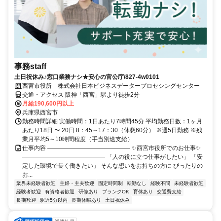
事務staff
土日祝休み♪窓口業務ナシ★安心の官公庁/827-4w0101
西宮市役所 株式会社日本ビジネスデータープロセシングセンター
交通・アクセス 阪神「西宮」駅より徒歩2分
月給190,600円以上
兵庫県西宮市
勤務時間詳細 実働時間：1日あたり7時間45分 平均勤務日数：1ヶ月
あたり18日 〜 20日 8：45～17：30（休憩60分） ※週5日勤務 ※残
業月平均5～10時間程度（手当別途支給）
仕事内容 ―――――――――――――― ✨西宮市役所でのお仕事✨
―――――――――――――― 「人の役に立つ仕事がしたい」 「安
定した環境で長く働きたい」 そんな想いをお持ちの方に ぴったりの
お...
業界未経験者歓迎
主婦・主夫歓迎
固定時間制
転勤なし
経験不問
未経験者歓迎
経験者歓迎
有資格者歓迎
研修あり
ブランクOK
育休あり
交通費支給
長期歓迎
駅近5分以内
長期休暇あり
土日祝休み