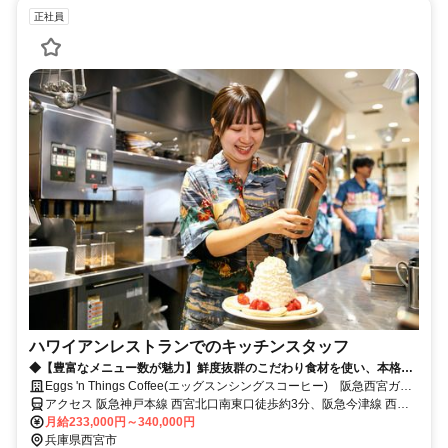
正社員
ハワイアンレストランでのキッチンスタッフ
◆【豊富なメニュー数が魅力】鮮度抜群のこだわり食材を使い、本格ハ
ワイ料理～洋食全般の腕を磨けます◆
Eggs 'n Things Coffee(エッグスンシングスコーヒー) 阪急西宮ガー
デンズ店 社員募集
アクセス 阪急神戸本線 西宮北口南東口徒歩約3分、阪急今津線 西宮
北口南東口徒歩約3分、連絡バス 西宮北口南東口徒歩約3分 西宮北口
月給233,000円～340,000円
駅連絡デッキ直結 阪神国道駅徒歩15分
兵庫県西宮市