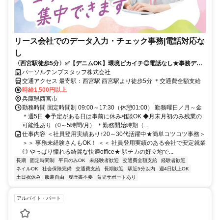
リース会社でのデータ入力・チェック事務|電話対応な
し
〈西宮駅徒歩5分〉✅️【デニムOK】環境ピカイチ◎電話なし★事務デビ
ュー歓迎↑1500円
パーソルテンプスタッフ株式会社
交通アクセス 最寄駅：西宮駅 西宮駅より徒歩5分 ＊交通費全額支給
時給1,500円以上
兵庫県西宮市
勤務時間 固定時間制 09:00～17:30（休憩01:00） 勤務曜日／月～金
＊週5日 ◆予定がある日は事前に休み相談OK ◆月末月初のみ残業の
可能性あり（0～5時間/月） ＊勤務開始時期（...
仕事内容 ＜社員登用実績あり↑20～30代活躍中★簡単コツコツ事務＞
＞＞ 事務未経験さんもOK！ ＜＜ 社員登用実績のある会社で安定就業
◎ やっぱり憧れる綺麗な快適office★ 駅チカの好立地で...
長期
固定時間制
平日のみOK
未経験者歓迎
交通費全額支給
経験者歓迎
ネイルOK
社会保険完備
交通費支給
長期歓迎
駅近5分以内
週4日以上OK
土日祝休み
服装自由
履歴書不要
育児サポートあり
アルバイト・パート