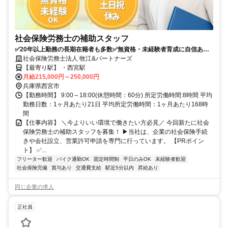
社会保険労務士の補助スタッフ
✅️20年以上勤務の長期在籍者も多数✅️無資格・未経験者育成に自信あり
✅️駅チカ通勤便利✅️30代・40代女性スタッフ活躍
社会保険労務士法人 牧江&パートナーズ
【最寄り駅】 ・西宮駅
月給215,000円～250,000円
兵庫県西宮市
【勤務時間】 9:00～18:00(休憩時間：60分) 所定労働時間:8時間 平均
勤務日数：1ヶ月あたり21日 平均所定労働時間：1ヶ月あたり168時
間
【仕事内容】 ＼今よりいい環境で働きたい方必見／ 今回新たに社会
保険労務士の補助スタッフを募集！ ▶当社は、企業の社会保険手続
きや会社設立、営業許可申請を専門に行っています。 【PRポイン
ト】 ✅...
フリーター歓迎
バイク通勤OK
固定時間制
平日のみOK
未経験者歓迎
社会保険完備
賞与あり
交通費支給
駅近5分以内
昇給あり
同じ企業の求人
正社員