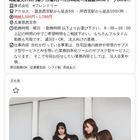
生・主婦（夫）歓迎
株式会社 eフレンドリー
アクセス: ・阪急西宮駅から徒歩5分 ・JR西宮駅から徒歩10分/JRさ
くら夙川駅から徒歩10分
時給1,500円～1,700円
兵庫県西宮市
勤務時間・曜日: ・勤務時間 以下よりお選び下さい。 9：00～18：00
上記の時間の中でご希望時間をご相談下さい。 もちろんフルタイム
勤務も可能です。 週3日～OK。 法人向けの業務...
仕事内容: 当社が行っている事業は、住宅設備の維持や管理のサブス
ク型サービスとAIを用いた業務効率化ツールのサブスク型サービスに
なります。 そこで今回お任せしたい業務内容としては、 法人企業や
個...
即日勤務OK
交通費支給
シフト制
昇給あり
正社員