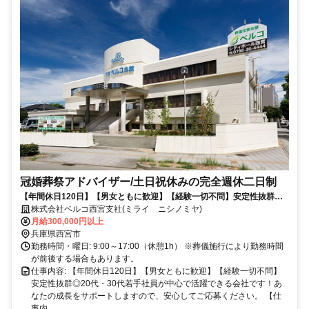
冠婚葬祭アドバイザー/土日祝休みの完全週休二日制
【年間休日120日】【男女ともに歓迎】【経験一切不問】安定性抜群
◎20代・30代若手社員が中心で活躍できる会社です！あなたの成長をサ
株式会社ベルコ西宮支社(ミライ ニシノミヤ)
ポートしますので、安心してご応募ください。
月給300,000円以上
兵庫県西宮市
勤務時間・曜日: 9:00～17:00（休憩1h） ※葬儀施行により勤務時間
が前後する場合もあります。
仕事内容: 【年間休日120日】【男女ともに歓迎】【経験一切不問】
安定性抜群◎20代・30代若手社員が中心で活躍できる会社です！あ
なたの成長をサポートしますので、安心してご応募ください。 【仕
事内...