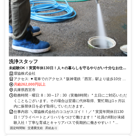
洗浄スタッフ
未経験OK！実質年休130日！人々の暮らしを守るやりがい十分なお仕
事！
環協株式会社
アクセス: ▼電車でのアクセス * 阪神電鉄「西宮」駅より徒歩10分 *
JR「西宮」駅より徒歩10分 * 阪急神戸線「西宮北口」駅より徒歩18
月給262,000円以上
分
兵庫県西宮市
勤務時間・曜日: 8：30～17：30（実働8時間） * 土日にご対応いただ
くこともございます。その場合は翌週に代休取得、繁忙期は1ヶ月以
内に振替休日を必ず取得していただきます。
仕事内容: ＼環協株式会社のココがスゴイ！！／ * 実質年間休日130
日！プライベートとメリハリをつけて働けます！ * 社員の8割が未経
験入社！丁寧な育成とキャリアパスで長期的に働きやすい！ * ...
固定時間制
交通費支給
昇給あり