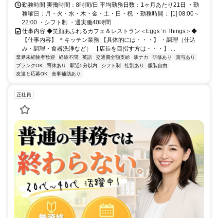
勤務時間 実働時間：8時間/日 平均勤務日数：1ヶ月あたり21日 ・勤
務曜日：月・火・水・木・金・土・日・祝 ・勤務時間： [1] 08:00～
22:00 ・シフト制 ・週実働40時間
仕事内容 ◆笑顔あふれるカフェ＆レストラン＜Eggs ’n Things＞◆
【仕事内容】 ＊キッチン業務 【具体的には・・・】 ・調理（仕込
み・調理・食器洗浄など） 【店長を目指す方は・・・】 ...
業界未経験者歓迎
経験不問
英語
交通費全額支給
駅ナカ
研修あり
賞与あり
ブランクOK
育休あり
駅近5分以内
シフト制
社割あり
服装自由
友達と応募OK
食事補助あり
正社員