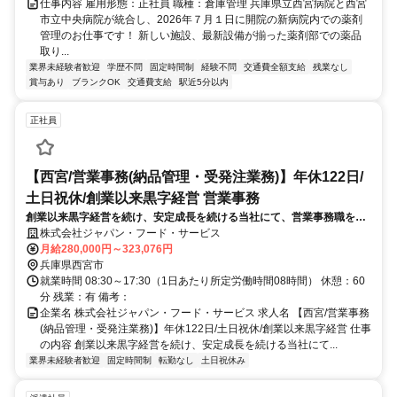
仕事内容 雇用形態：正社員 職種：倉庫管理 兵庫県立西宮病院と西宮
市立中央病院が統合し、2026年７月１日に開院の新病院内での薬剤
管理のお仕事です！ 新しい施設、最新設備が揃った薬剤部での薬品
取り...
業界未経験者歓迎
学歴不問
固定時間制
経験不問
交通費全額支給
残業なし
賞与あり
ブランクOK
交通費支給
駅近5分以内
正社員
【西宮/営業事務(納品管理・受発注業務)】年休122日/
土日祝休/創業以来黒字経営 営業事務
創業以来黒字経営を続け、安定成長を続ける当社にて、営業事務職をお
任せします。具体的には、日々の受発注業務や納品スケジュール管理、
株式会社ジャパン・フード・サービス
売上管理など、営業活動を円滑に進めるためのサポート業務全般です。
月給280,000円～323,076円
兵庫県西宮市
就業時間 08:30～17:30（1日あたり所定労働時間08時間） 休憩：60
分 残業：有 備考：
企業名 株式会社ジャパン・フード・サービス 求人名 【西宮/営業事務
(納品管理・受発注業務)】年休122日/土日祝休/創業以来黒字経営 仕事
の内容 創業以来黒字経営を続け、安定成長を続ける当社にて...
業界未経験者歓迎
固定時間制
転勤なし
土日祝休み