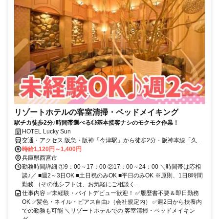
リゾートホテルの客室清掃・ベッドメイキング
駅チカ徒歩2分♪時間帯選べる◎基本接客ナシのモクモク作業！
HOTEL Lucky Sun
交通・アクセス 阪急・阪神「今津駅」から徒歩2分・阪神本線「久寿
川駅」から徒歩8分
時給1,120円～1,400円
兵庫県西宮市
勤務時間詳細 ①9：00～17：00 ②17：00～24：00 ＼時間帯は応相
談♪／ ■週2～3日OK ■土日祝のみOK ■平日のみOK ※原則、1日8時間
勤務 （その他シフトは、お気軽にご相談く...
仕事内容 ✅未経験・バイトデビュー歓迎！ ✅履歴書不要＆即日勤務
OK ✅髪色・ネイル・ピアス自由♪（会社規定内） ✅週2日から扶養内
での勤務も可能 ＼リゾートホテルでの 客室清掃・ベッドメイキン