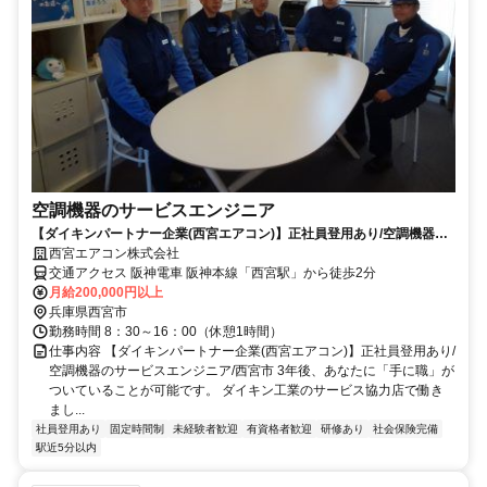
空調機器のサービスエンジニア
【ダイキンパートナー企業(西宮エアコン)】正社員登用あり/空調機器の
サービスエンジニア/西宮市
西宮エアコン株式会社
交通アクセス 阪神電車 阪神本線「西宮駅」から徒歩2分
月給200,000円以上
兵庫県西宮市
勤務時間 8：30～16：00（休憩1時間）
仕事内容 【ダイキンパートナー企業(西宮エアコン)】正社員登用あり/
空調機器のサービスエンジニア/西宮市 3年後、あなたに「手に職」が
ついていることが可能です。 ダイキン工業のサービス協力店で働き
まし...
社員登用あり
固定時間制
未経験者歓迎
有資格者歓迎
研修あり
社会保険完備
駅近5分以内