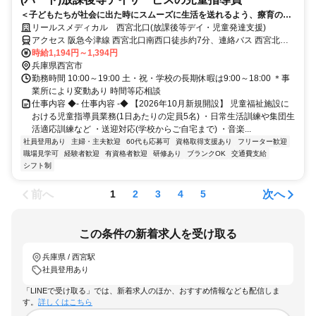
＜子どもたちが社会に出た時にスムーズに生活を送れるよう、療育のサ
ポートをお任せします。＞【2026年10月新規開設】放課後等デイサービ
リールスメディカル 西宮北口(放課後等デイ・児童発達支援)
ス未経験の方も歓迎
アクセス 阪急今津線 西宮北口南西口徒歩約7分、連絡バス 西宮北口
南西口徒歩約7分、阪急神戸本線 西宮北口南西口徒歩約7分
時給1,194円～1,394円
兵庫県西宮市
勤務時間 10:00～19:00 土・祝・学校の長期休暇は9:00～18:00 ＊事
業所により変動あり 時間等応相談
仕事内容 ◆- 仕事内容 -◆ 【2026年10月新規開設】 児童福祉施設に
おける児童指導員業務(1日あたりの定員5名) ・日常生活訓練や集団生
活適応訓練など ・送迎対応(学校からご自宅まで) ・音楽...
社員登用あり
主婦・主夫歓迎
60代も応募可
資格取得支援あり
フリーター歓迎
職場見学可
経験者歓迎
有資格者歓迎
研修あり
ブランクOK
交通費支給
シフト制
前へ
次へ
1
2
3
4
5
この条件の新着求人を受け取る
兵庫県 / 西宮駅
社員登用あり
「LINEで受け取る」では、新着求人のほか、おすすめ情報なども配信しま
す。
詳しくはこちら