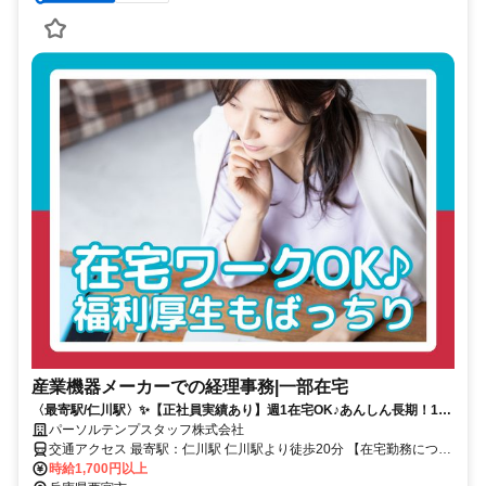
産業機器メーカーでの経理事務|一部在宅
〈最寄駅/仁川駅〉✨️【正社員実績あり】週1在宅OK♪あんしん長期！17
時台定時★
パーソルテンプスタッフ株式会社
交通アクセス 最寄駅：仁川駅 仁川駅より徒歩20分 【在宅勤務につい
て】 一部在宅 在宅勤務日数：週1～2日 ※週1日在宅OK♪ ＊交通費全
時給1,700円以上