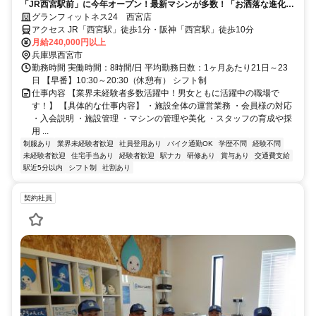
「JR西宮駅前」に今年オープン！最新マシンが多数！「お洒落な進化系
フィットネスジム」で社員募集！
グランフィットネス24 西宮店
アクセス JR「西宮駅」徒歩1分・阪神「西宮駅」徒歩10分
月給240,000円以上
兵庫県西宮市
勤務時間 実働時間：8時間/日 平均勤務日数：1ヶ月あたり21日～23
日 【早番】10:30～20:30（休憩有） シフト制
仕事内容 【業界未経験者多数活躍中！男女ともに活躍中の職場で
す！】 【具体的な仕事内容】 ・施設全体の運営業務 ・会員様の対応
・入会説明 ・施設管理 ・マシンの管理や美化 ・スタッフの育成や採
用 ...
制服あり
業界未経験者歓迎
社員登用あり
バイク通勤OK
学歴不問
経験不問
未経験者歓迎
住宅手当あり
経験者歓迎
駅ナカ
研修あり
賞与あり
交通費支給
駅近5分以内
シフト制
社割あり
契約社員