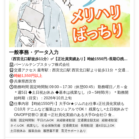
一般事務・データ入力
〈西宮北口駅徒歩11分〉✅️【正社員実績あり】時給1550円♪長期◎残業
なし〇17時台定時☆
パーソルテンプスタッフ株式会社
交通アクセス 最寄駅：西宮北口駅 西宮北口駅より徒歩11分 ＊交通費
全額支給
時給1,550円以上
兵庫県西宮市
勤務時間 固定時間制 09:00～17:30（休憩00:45） 勤務曜日／月～金
＊週5日 ◆土日祝お休み ◆基本は残業なし（0～5時間/月） ＊勤務開
始時期（目安）：2026年10月上旬
仕事内容 【時給1550円↑】大手Gr★ジムのお仕事♪正社員化実績も
◎10月 デニムなど服装はカジュアルでOK！ 残業なし×土日祝休みで
ON/OFF切替◎ 派遣⇒正社員化実績のある大手Gr会社◎ 食...
長期
固定時間制
平日のみOK
未経験者歓迎
交通費全額支給
経験者歓迎
ネイルOK
残業なし
社会保険完備
交通費支給
長期歓迎
週4日以上OK
土日祝休み
服装自由
履歴書不要
育児サポートあり