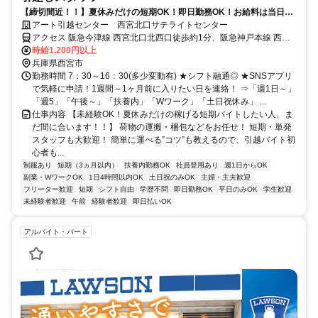
【締切間近！！】夏休みだけの短期OK！即日勤務OK！お給料は当日全
額手渡しでスグ稼げる！誰でも簡単作業！
アート引越センター 西宮北口サテライトセンター
アクセス 阪急今津線 西宮北口北西口徒歩約1分、阪急神戸本線 西宮
北口北西口徒歩約1分、ＪＲ東海道本線 立花北口徒歩約59分 「西宮
時給1,200円以上
北口駅」から徒歩1分
兵庫県西宮市
勤務時間 7：30～16：30(多少変動有) ★シフト融通◎ ★SNSアプリ
で気軽に申請！1週間～1ヶ月前に入りたい日を連絡！ ⇒「週1日～」
「週5」「午後～」「扶養内」「Wワーク」「土日祝休み」 ...
仕事内容 【未経験OK！夏休みだけの稼げる短期バイトしたい人、ま
だ間に合います！！】 荷物の運搬・梱包などをお任せ！ 短期・単発
スタッフも大歓迎！ 簡単に運べる”コツ”も教えるので、引越バイト初
心者も...
制服あり
短期（3ヵ月以内）
扶養内勤務OK
社員登用あり
週1日からOK
副業・WワークOK
1日4時間以内OK
土日祝のみOK
主婦・主夫歓迎
フリーター歓迎
短期
シフト自由
学歴不問
即日勤務OK
平日のみOK
学生歓迎
未経験者歓迎
午前
経験者歓迎
即日払いOK
アルバイト・パート