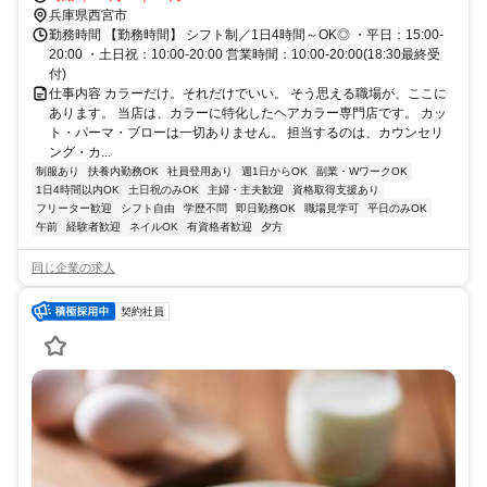
久寿川北口徒歩約7分 今津駅(阪神電気鉄道)1分、今津駅(阪急電鉄)2
兵庫県西宮市
分、久寿川駅10分
勤務時間 【勤務時間】 シフト制／1日4時間～OK◎ ・平日：15:00-
20:00 ・土日祝：10:00-20:00 営業時間：10:00-20:00(18:30最終受
付)
仕事内容 カラーだけ。それだけでいい。 そう思える職場が、ここに
あります。 当店は、カラーに特化したヘアカラー専門店です。 カッ
ト・パーマ・ブローは一切ありません。 担当するのは、カウンセリ
ング・カ...
制服あり
扶養内勤務OK
社員登用あり
週1日からOK
副業・WワークOK
1日4時間以内OK
土日祝のみOK
主婦・主夫歓迎
資格取得支援あり
フリーター歓迎
シフト自由
学歴不問
即日勤務OK
職場見学可
平日のみOK
午前
経験者歓迎
ネイルOK
有資格者歓迎
夕方
同じ企業の求人
契約社員