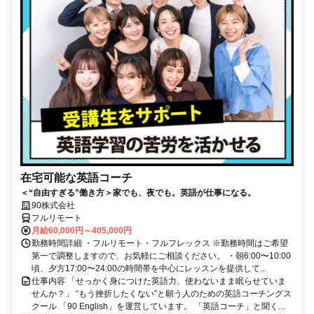
在宅可能な英語コーチ
＜“自由すぎる”働き方＞家でも、夜でも。英語が仕事になる。
90株式会社
フルリモート
月給60,000円～405,000円
勤務時間詳細 ・フルリモート・フルフレックス ※勤務時間はご希望
第一で調整しますので、お気軽にご相談ください。 ・朝6:00〜10:00
頃、夕方17:00〜24:00の時間帯を中心にレッスンを提供して...
仕事内容 「せっかく身につけた英語力、使わないまま眠らせていま
せんか？」 “もう挫折したくない”と願う人のための英語コーチングス
クール 「90 English」を運営しています。 「英語コーチ」と聞く...