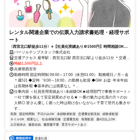
レンタル関連企業での伝票入力請求書処理・経理サポ
ート
〈西宮北口駅徒歩11分〉⭐️【社員化実績あり＠1500円】時間相談OK★
経理部門×事務サポート
パーソルテンプスタッフ株式会社
交通アクセス 最寄駅：西宮北口駅 西宮北口駅より徒歩11分 ＊交通費
全額支給
時給1,500円以上
兵庫県西宮市
勤務時間 固定時間制 09:00～17:00（休憩01:00） 勤務曜日／月～金
＊週5日 ◆定時「9:00～18:00」の勤務も歓迎 ◆GW･お盆･年末年始
は長期休暇 ◆基本的には残業なし ＊...
仕事内容 ＜社員登用実績あり↑未経験OK★経理部門で事務サポート＞
一社で腰を据えて安定就業めざせる★ 一番の魅力は社員の方々のお
人柄◎ 皆さん優しく困った時は助け合いながら♪ 子育て世代も働きや
す...
長期
固定時間制
平日のみOK
未経験者歓迎
交通費全額支給
経験者歓迎
ネイルOK
残業なし
社会保険完備
交通費支給
長期歓迎
週4日以上OK
土日祝休み
服装自由
履歴書不要
育児サポートあり
派遣社員