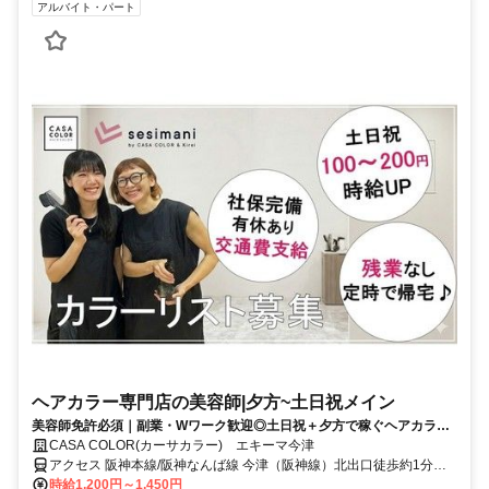
アルバイト・パート
ヘアカラー専門店の美容師|夕方~土日祝メイン
美容師免許必須｜副業・Wワーク歓迎◎土日祝＋夕方で稼ぐヘアカラー
専門美容師◎
CASA COLOR(カーサカラー) エキーマ今津
アクセス 阪神本線/阪神なんば線 今津（阪神線）北出口徒歩約1分、
阪急今津線 今津（阪急線）南口徒歩約2分、阪神本線/阪神なんば線
時給1,200円～1,450円