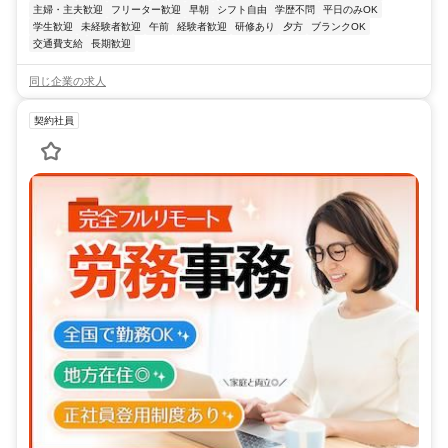
主婦・主夫歓迎
フリーター歓迎
早朝
シフト自由
学歴不問
平日のみOK
学生歓迎
未経験者歓迎
午前
経験者歓迎
研修あり
夕方
ブランクOK
交通費支給
長期歓迎
同じ企業の求人
契約社員