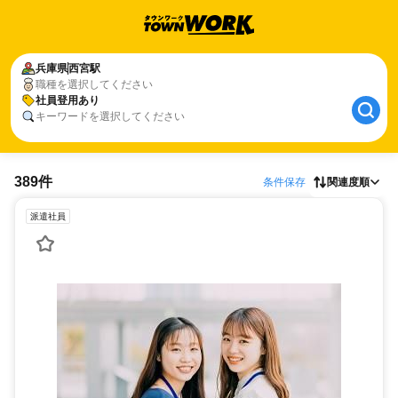
兵庫県
西宮駅
職種を選択してください
社員登用あり
キーワードを選択してください
389件
条件保存
関連度順
派遣社員