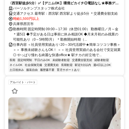
〈西宮駅徒歩5分〉✅️【デニムOK】環境ピカイチ◎電話なし★事務デビ
ュー歓迎↑1500円
パーソルテンプスタッフ株式会社
交通アクセス 最寄駅：西宮駅 西宮駅より徒歩5分 ＊交通費全額支給
時給1,500円以上
兵庫県西宮市
勤務時間 固定時間制 09:00～17:30（休憩01:00） 勤務曜日／月～金
＊週5日 ◆予定がある日は事前に休み相談OK ◆月末月初のみ残業の
可能性あり（0～5時間/月） ＊勤務開始時期（...
仕事内容 ＜社員登用実績あり↑20～30代活躍中★簡単コツコツ事務＞
＞＞ 事務未経験さんもOK！ ＜＜ 社員登用実績のある会社で安定就業
◎ やっぱり憧れる綺麗な快適office★ 駅チカの好立地で...
長期
固定時間制
平日のみOK
未経験者歓迎
交通費全額支給
経験者歓迎
ネイルOK
社会保険完備
交通費支給
長期歓迎
駅近5分以内
週4日以上OK
土日祝休み
服装自由
履歴書不要
育児サポートあり
アルバイト・パート