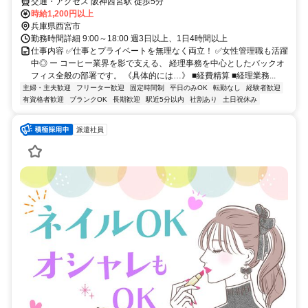
交通・アクセス 阪神西宮駅 徒歩5分
時給1,200円以上
兵庫県西宮市
勤務時間詳細 9:00～18:00 週3日以上、1日4時間以上
仕事内容 ✅仕事とプライベートを無理なく両立！ ✅女性管理職も活躍
中◎ ー コーヒー業界を影で支える、 経理事務を中心としたバックオ
フィス全般の部署です。 《具体的には…》 ■経費精算 ■経理業務...
主婦・主夫歓迎
フリーター歓迎
固定時間制
平日のみOK
転勤なし
経験者歓迎
有資格者歓迎
ブランクOK
長期歓迎
駅近5分以内
社割あり
土日祝休み
派遣社員