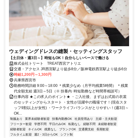
ウェディングドレスの縫製・セッティングスタッフ
【土日休・週3日～】時短もOK！自分らしいペースで働ける
株式会社トリート TREAT西宮アトリエ
交通・アクセス JR西宮駅より徒歩8分／阪神電鉄西宮駅より徒歩6分
時給1,200円～1,300円
兵庫県西宮市
勤務時間詳細 9:00～18:00 ＊残業少なめ（月平均残業5時間） ＊残業
代全額支給 週3日～5日（※ 扶養内･時短勤務など時間帯相談可）
仕事内容 ★この求人のポイント★ ・ご入社後、まずはお式前の衣裳
のセッティングからスタート ・女性が活躍中の職場です！(現在スタ
ッフ9割以上が女性) ・ワークライフバランスがとりやすい！(週3日～
OK...
制服あり
業界未経験者歓迎
扶養内勤務OK
社員登用あり
主婦・主夫歓迎
フリーター歓迎
学歴不問
平日のみOK
転勤なし
経験不問
未経験者歓迎
経験者歓迎
ネイルOK
残業なし
ブランクOK
交通費支給
長期歓迎
フルタイム歓迎
週2・3日からOK
シフト制