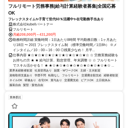
フルリモート労務事務|給与計算経験者募集|全国応募
OK
フレックスタイム✨子育て世代60％活躍中✨在宅勤務手当あり
株式会社kubellパートナー
フルリモート
月給208,000円～431,200円
勤務時間詳細 実働時間：1日あたり8時間 平均勤務日数：1ヶ月あた
り18日 〜 20日 フレックスタイム制 （標準労働時間／1日8h） ※メ
インタイム／10：00～16：00 ◎残業少なめ！ 月平...
仕事内容 ★☆★☆★☆★☆★☆★☆★☆★☆★☆ ☆ 労務実務経験を
お持ちの方 ★ ★ 給与計算、勤怠管理、年末調整 ☆ ☆ フルリモート
でスキル活かせる！ ★ ★☆★☆★☆★☆★☆★☆★☆★☆★☆ ...
業界未経験者歓迎
社員登用あり
副業・WワークOK
主婦・主夫歓迎
資格取得支援あり
学歴不問
転勤なし
フルリモート
交通費全額支給
経験者歓迎
ネイルOK
研修あり
在宅OK
賞与あり
交通費支給
ピアスOK
土日祝休み
服装自由
髪型・髪色自由
業務委託