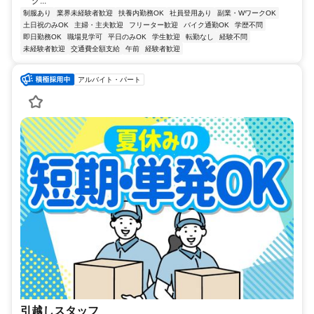
グ...
制服あり
業界未経験者歓迎
扶養内勤務OK
社員登用あり
副業・WワークOK
土日祝のみOK
主婦・主夫歓迎
フリーター歓迎
バイク通勤OK
学歴不問
即日勤務OK
職場見学可
平日のみOK
学生歓迎
転勤なし
経験不問
未経験者歓迎
交通費全額支給
午前
経験者歓迎
アルバイト・パート
引越しスタッフ