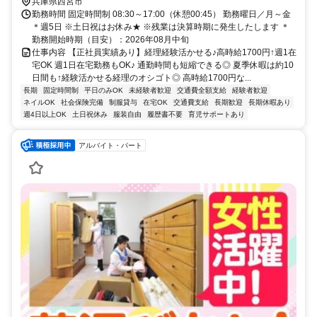
額支給
兵庫県西宮市
勤務時間 固定時間制 08:30～17:00（休憩00:45） 勤務曜日／月～金
＊週5日 ※土日祝はお休み★ ※残業は決算時期に発生したします ＊
勤務開始時期（目安）：2026年08月中旬
仕事内容 【正社員実績あり】経理経験活かせる♪高時給1700円↑週1在
宅OK 週1日在宅勤務もOK♪ 通勤時間も短縮できる◎ 夏季休暇は約10
日間も↑経験活かせる経理のオシゴト◎ 高時給1700円な...
長期
固定時間制
平日のみOK
未経験者歓迎
交通費全額支給
経験者歓迎
ネイルOK
社会保険完備
制服貸与
在宅OK
交通費支給
長期歓迎
長期休暇あり
週4日以上OK
土日祝休み
服装自由
履歴書不要
育児サポートあり
アルバイト・パート