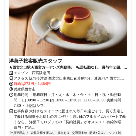
洋菓子接客販売スタッフ
★西宮北口駅★西宮ガーデンズ内勤務♪ 転居転勤なし、賞与年２回、洋
菓子モロゾフの販売スタッフ
モロゾフ 西宮阪急店
アクセス 阪急今津線 西宮北口南東口徒歩約4分、連絡バス 西宮北口
南東口徒歩約4分、阪急神戸本線 西宮北口南東口徒歩約4分
時給1,273円～1,464円
兵庫県西宮市
勤務時間 ・勤務曜日：月・火・水・木・金・土・日・祝 ・勤務時
間： [1] 09:00～17:30 [2] 10:00～18:30 [3] 12:00～20:30 実働時間
7:30 ・上記はシフ...
仕事内容 大好きなスイーツに囲まれて毎日を過ごそう。長く安定し
て働ける職場をお探しの方にぜひ！ 週5日のフルタイムやパートで働
くなら、 洋菓子モロゾフでの「契約社員」がオススメ！ 有給休暇・
賞与・昇給...
社員登用あり
資格取得支援あり
賞与あり
交通費支給
駅近5分以内
シフト制