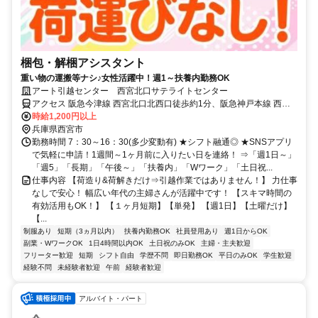
梱包・解梱アシスタント
重い物の運搬等ナシ♪女性活躍中！週1～扶養内勤務OK
アート引越センター 西宮北口サテライトセンター
アクセス 阪急今津線 西宮北口北西口徒歩約1分、阪急神戸本線 西宮
北口北西口徒歩約1分、ＪＲ東海道本線 立花北口徒歩約59分 「西宮
時給1,200円以上
北口駅」から徒歩1分
兵庫県西宮市
勤務時間 7：30～16：30(多少変動有) ★シフト融通◎ ★SNSアプリ
で気軽に申請！1週間～1ヶ月前に入りたい日を連絡！ ⇒「週1日～」
「週5」「長期」「午後～」「扶養内」「Wワーク」「土日祝...
仕事内容 【荷造り&荷解きだけ⇒引越作業ではありません！】 力仕事
なしで安心！ 幅広い年代の主婦さんが活躍中です！ 【スキマ時間の
有効活用もOK！】 【１ヶ月短期】【単発】 【週1日】【土曜だけ】
【...
制服あり
短期（3ヵ月以内）
扶養内勤務OK
社員登用あり
週1日からOK
副業・WワークOK
1日4時間以内OK
土日祝のみOK
主婦・主夫歓迎
フリーター歓迎
短期
シフト自由
学歴不問
即日勤務OK
平日のみOK
学生歓迎
経験不問
未経験者歓迎
午前
経験者歓迎
アルバイト・パート