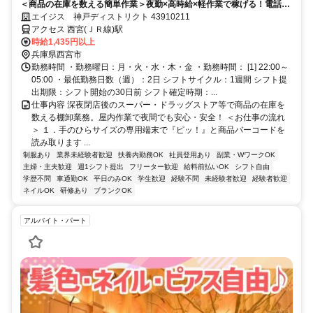
＜商品の在庫を数える簡単作業＞夜勤×高時給×軽作業で稼げる！電話面
接で来社＆履歴書不要！
エイジス 神戸ディストリクト 43910211
アクセス 西宮(ＪＲ線)駅
時給1,435円以上
兵庫県西宮市
勤務時間 ・勤務曜日：月・火・水・木・金 ・勤務時間： [1] 22:00～
05:00 ・最低勤務日数（週）：2日 シフトサイクル：1週間 シフト提
出期限：シフト開始の30日前 シフト確定時期：...
仕事内容 深夜閉店後のスーパー・ドラッグストア等で商品の在庫を
数える棚卸業務。屋内作業で夜間でも安心・安全！ ＜お仕事の流れ
＞ １．手のひらサイズの専用端末で『ピッ！』と商品バーコードを
読み取ります ...
制服あり
業界未経験者歓迎
扶養内勤務OK
社員登用あり
副業・WワークOK
主婦・主夫歓迎
週1シフト提出
フリーター歓迎
給料前払いOK
シフト自由
学歴不問
車通勤OK
平日のみOK
学生歓迎
経験不問
未経験者歓迎
経験者歓迎
ネイルOK
研修あり
ブランクOK
アルバイト・パート