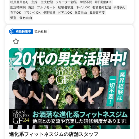
社員登用あり
主婦・主夫歓迎
フリーター歓迎
学歴不問
即日勤務OK
固定時間制
英語
フルリモート
経験者歓迎
ネイルOK
有資格者歓迎
研修あり
在宅OK
ブランクOK
長期歓迎
ピアスOK
服装自由
履歴書不要
髪型・髪色自由
契約社員
進化系フィットネスジムの店舗スタッフ