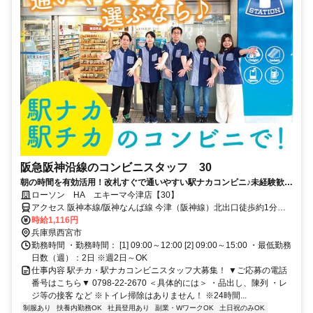
阪急阪神沿線のコンビニスタッフ 30
朝の時間を有効活用！改札すぐで通いやすい駅ナカコンビニ♪未経験歓
迎・副業にも◎
ローソン HA エキーマ今津店【30】
アクセス 阪神本線/阪神なんば線 今津（阪神線）北出口徒歩約1分、
阪急今津線 今津（阪急線）南口徒歩約1分、阪神本線/阪神なんば線
時給1,116円
久寿川北口徒歩約8分
兵庫県西宮市
勤務時間 ・勤務時間： [1] 09:00～12:00 [2] 09:00～15:00 ・最低勤務
日数（週）：2日 ※週2日～OK
仕事内容 駅チカ・駅ナカコンビニスタッフ大募集！ ▼ご応募の電話
番号はこちら▼ 0798-22-2670 ＜具体的には＞ ・品出し、陳列 ・レ
ジ等の接客 など ※トイレ掃除はありません！ ※24時間...
制服あり
扶養内勤務OK
社員登用あり
副業・WワークOK
土日祝のみOK