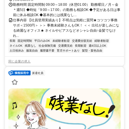
勤務時間 固定時間制 09:00～18:00（休憩01:00） 勤務曜日／月～金
＊週5日 ◆時短「9:00～17:00」の勤務も相談OK ◆予定がある日は事
前に休み相談OK ◆基本的には残業なし...
仕事内容 【社員登用実績あり】不明点は気軽に質問★コツコツ事務
サポ＜1500円＞ ＞＞ 事務未経験さんもOK！ ＜＜ 出社が楽しみにな
る綺麗なオフィス★ ネイルやピアスなどオシャレ自由↑金髪でなけ
れ...
長期
固定時間制
平日のみOK
未経験者歓迎
交通費全額支給
経験者歓迎
ネイルOK
残業なし
社会保険完備
交通費支給
長期歓迎
週4日以上OK
土日祝休み
服装自由
履歴書不要
育児サポートあり
髪型・髪色自由
同じ企業の求人
派遣社員