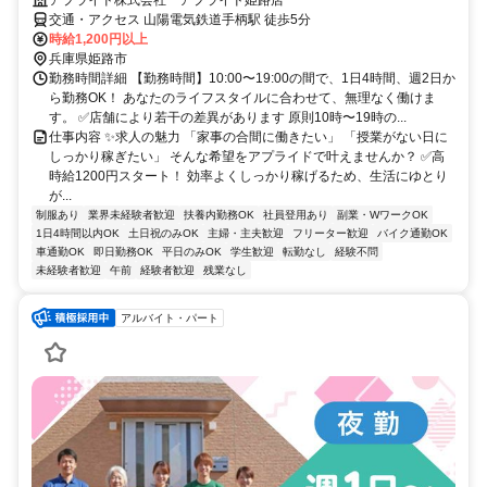
アプライド株式会社 アプライド姫路店
交通・アクセス 山陽電気鉄道手柄駅 徒歩5分
時給1,200円以上
兵庫県姫路市
勤務時間詳細 【勤務時間】10:00〜19:00の間で、1日4時間、週2日か
ら勤務OK！ あなたのライフスタイルに合わせて、無理なく働けま
す。 ✅店舗により若干の差異があります 原則10時〜19時の...
仕事内容 ✨求人の魅力 「家事の合間に働きたい」 「授業がない日に
しっかり稼ぎたい」 そんな希望をアプライドで叶えませんか？ ✅高
時給1200円スタート！ 効率よくしっかり稼げるため、生活にゆとり
が...
制服あり
業界未経験者歓迎
扶養内勤務OK
社員登用あり
副業・WワークOK
1日4時間以内OK
土日祝のみOK
主婦・主夫歓迎
フリーター歓迎
バイク通勤OK
車通勤OK
即日勤務OK
平日のみOK
学生歓迎
転勤なし
経験不問
未経験者歓迎
午前
経験者歓迎
残業なし
アルバイト・パート