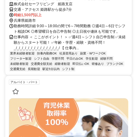
株式会社セーフリビング 姫路支店
交通・アクセス 姫路駅から徒歩7分
時給1,500円以上
兵庫県姫路市
勤務時間詳細 9:00～18:00の間で6～7時間勤務 ◎週4日～6日でシフ
ト相談OK ◎希望曜日を自己申告制 ◎土日祝や連休も可能です。
仕事内容 ＜ ここがポイント！ ＞ ✅週4日～シフト自己申告制 ✅未経
験からスタート可能！ ✅年齢・学歴・経験・資格不問！
_/_/_/_/_/_/_/_/_/_/_/_/_/_/_/ 【 仕事内...
業界未経験者歓迎
扶養内勤務OK
社員登用あり
副業・WワークOK
フリーター歓迎
シフト自由
学歴不問
平日のみOK
学生歓迎
経験不問
未経験者歓迎
交通費全額支給
経験者歓迎
即日払いOK
研修あり
ブランクOK
交通費支給
長期歓迎
駅近5分以内
シフト制
アルバイト・パート