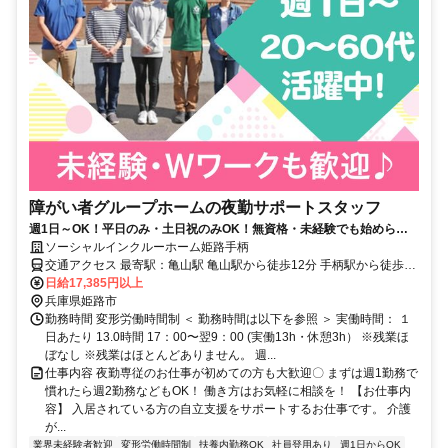
障がい者グループホームの夜勤サポートスタッフ
週1日～OK！平日のみ・土日祝のみOK！無資格・未経験でも始められ
ます。目の前の人に喜んでいただくことに、一生懸命になれる仕事で
ソーシャルインクルーホーム姫路手柄
す。
交通アクセス 最寄駅：亀山駅 亀山駅から徒歩12分 手柄駅から徒歩13
分
日給17,385円以上
兵庫県姫路市
勤務時間 変形労働時間制 ＜ 勤務時間は以下を参照 ＞ 実働時間： １
日あたり 13.0時間 17：00〜翌9：00 (実働13h・休憩3h） ※残業ほ
ぼなし ※残業はほとんどありません。 週...
仕事内容 夜勤専従のお仕事が初めての方も大歓迎〇 まずは週1勤務で
慣れたら週2勤務などもOK！ 働き方はお気軽に相談を！ 【お仕事内
容】 入居されている方の自立支援をサポートするお仕事です。 介護
が...
業界未経験者歓迎
変形労働時間制
扶養内勤務OK
社員登用あり
週1日からOK