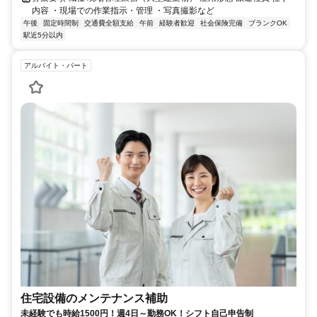
内容 ・現場での作業指示・管理 ・写真撮影など
午後
固定時間制
交通費全額支給
午前
経験者歓迎
社会保険完備
ブランクOK
駅近5分以内
アルバイト・パート
住宅設備のメンテナンス補助
未経験でも時給1500円！週4日～勤務OK！シフト自己申告制