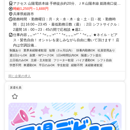
アクセス 山陽電鉄本線 手柄徒歩約20分、ＪＲ山陽本線 姫路南口徒歩
約28分、ＪＲ姫新線 姫路南口徒歩約28分 姫路バイパス中地を降りて
時給1,250円～1,688円
右手。カラオケまねきねこ姫路岡田店さんすぐ！
兵庫県姫路市
勤務時間 ・勤務曜日：月・火・水・木・金・土・日・祝 ・勤務時
間： [1] 16:00～23:45 ・最低勤務日数（週）：2日 シフトサイクル：
2週間 16：00～23：45の間で応相談 ★週2...
仕事内容 ｡.｡:+* ﾟ ﾟ *+:｡.｡:+* ﾟ ﾟ *+:｡.｡.｡:+*ﾟ ﾟ *+:｡.｡: ★ネイル・ピア
ス・髪色自由！ オシャレを楽しみながら自由に働いて頂けます！ 店
内は空調設備...
制服あり
業界未経験者歓迎
短期（3ヵ月以内）
扶養内勤務OK
社員登用あり
週1日からOK
副業・WワークOK
1日4時間以内OK
隔週シフト提出
土日祝のみOK
主婦・主夫歓迎
フリーター歓迎
バイク通勤OK
シフト自由
学歴不問
車通勤OK
平日のみOK
学生歓迎
経験不問
未経験者歓迎
同じ企業の求人
派遣社員