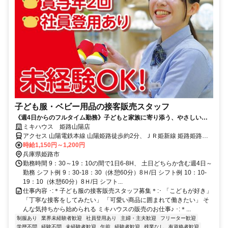
子ども服・ベビー用品の接客販売スタッフ
《週4日からのフルタイム勤務》子どもと家族に寄り添う、やさしい接
客のお仕事◎年2回のプチボーナスあり！
ミキハウス 姫路山陽店
アクセス 山陽電鉄本線 山陽姫路徒歩約2分、ＪＲ姫新線 姫路姫路城
口(北口)徒歩約2分、山陽電鉄本線 手柄徒歩約18分
時給1,150円～1,200円
兵庫県姫路市
勤務時間 9：30～19：10の間で1日6-8H、 土日どちらか含む週4日～
勤務 シフト例 9：30-18：30（休憩60分）8Ｈ/日 シフト例 10：10-
19：10（休憩60分）8Ｈ/日 シフト...
仕事内容 ･:＊子ども服の接客販売スタッフ募集＊:･ 「こどもが好き」
「丁寧な接客をしてみたい」 「可愛い商品に囲まれて働きたい」 そ
んな気持ちから始められる ミキハウスの販売のお仕事♪ ･:＊...
制服あり
業界未経験者歓迎
社員登用あり
主婦・主夫歓迎
フリーター歓迎
学歴不問
経験不問
未経験者歓迎
午前
経験者歓迎
残業なし
有資格者歓迎