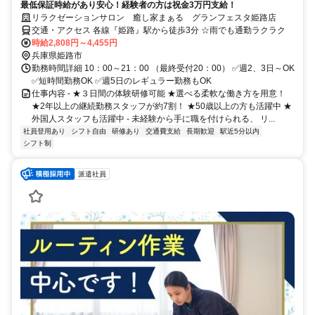
最低保証時給があり安心！経験者の方は祝金3万円支給！
リラクゼーションサロン 癒し家まぁる グランフェスタ姫路店
交通・アクセス 各線『姫路』駅から徒歩3分 ☆雨でも通勤ラクラク
時給2,808円～4,455円
兵庫県姫路市
勤務時間詳細 10：00～21：00 （最終受付20：00） ✅週2、3日～OK
✅短時間勤務OK ✅週5日のレギュラー勤務もOK
仕事内容 - ★３日間の体験研修可能 ★選べる柔軟な働き方を用意！
★2年以上の継続勤務スタッフが約7割！ ★50歳以上の方も活躍中 ★
外国人スタッフも活躍中 - 未経験から手に職を付けられる、 リ...
社員登用あり
シフト自由
研修あり
交通費支給
長期歓迎
駅近5分以内
シフト制
派遣社員