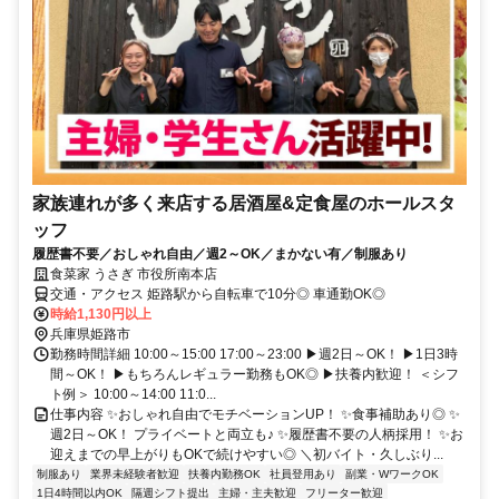
家族連れが多く来店する居酒屋&定食屋のホールスタ
ッフ
履歴書不要／おしゃれ自由／週2～OK／まかない有／制服あり
食菜家 うさぎ 市役所南本店
交通・アクセス 姫路駅から自転車で10分◎ 車通勤OK◎
時給1,130円以上
兵庫県姫路市
勤務時間詳細 10:00～15:00 17:00～23:00 ▶週2日～OK！ ▶1日3時
間～OK！ ▶もちろんレギュラー勤務もOK◎ ▶扶養内歓迎！ ＜シフ
ト例＞ 10:00～14:00 11:0...
仕事内容 ✨おしゃれ自由でモチベーションUP！ ✨食事補助あり◎ ✨
週2日～OK！ プライベートと両立も♪ ✨履歴書不要の人柄採用！ ✨お
迎えまでの早上がりもOKで続けやすい◎ ＼初バイト・久しぶり...
制服あり
業界未経験者歓迎
扶養内勤務OK
社員登用あり
副業・WワークOK
1日4時間以内OK
隔週シフト提出
主婦・主夫歓迎
フリーター歓迎