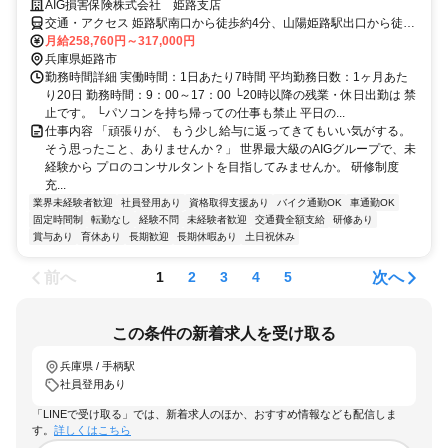
AIG損害保険株式会社 姫路支店
交通・アクセス 姫路駅南口から徒歩約4分、山陽姫路駅出口から徒歩
約8分
月給258,760円～317,000円
兵庫県姫路市
勤務時間詳細 実働時間：1日あたり7時間 平均勤務日数：1ヶ月あた
り20日 勤務時間：9：00～17：00 └20時以降の残業・休日出勤は 禁
止です。 └パソコンを持ち帰っての仕事も禁止 平日の...
仕事内容 「頑張りが、 もう少し給与に返ってきてもいい気がする。
そう思ったこと、ありませんか？」 世界最大級のAIGグループで、未
経験から プロのコンサルタントを目指してみませんか。 研修制度
充...
業界未経験者歓迎
社員登用あり
資格取得支援あり
バイク通勤OK
車通勤OK
固定時間制
転勤なし
経験不問
未経験者歓迎
交通費全額支給
研修あり
賞与あり
育休あり
長期歓迎
長期休暇あり
土日祝休み
前へ
次へ
1
2
3
4
5
この条件の新着求人を受け取る
兵庫県 / 手柄駅
社員登用あり
「LINEで受け取る」では、新着求人のほか、おすすめ情報なども配信しま
す。
詳しくはこちら