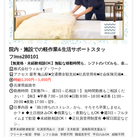
院内・施設での軽作業&生活サポートスタッ
フ/ms280101
【無資格・未経験相談OK】無駄な移動時間も、シフトのパズルも、全部
なし。掛け持ちバイト・派遣から「1社固定」に変える方、増えてま
株式会社ウィルオブ・ワーク
す！【社保完備｜週3日～勤務OK｜日払可｜登録者数85万人以上｜取引
アクセス 最寄:亀山駅■交通費全額支給■社員登用有■社会保険完備■履
社数4900社以上】
歴書不要
時給1,350円～1,450円
兵庫県姫路市
勤務時間 【実働7h～、週3日～応相談！】 短時間勤務もご相談くだ
さい！ 【例】 ■早番 7:00～16:00 ■日勤 9:00～18:00 ■遅番 11:00～
20:00 ■夜勤 17:00～翌9...
仕事内容 ★「掛け持ちのストレス」から、そろそろ卒業しません
か？★ ◆土日祝休みOK ◆残業なし・夜勤なしもOK ◆週3日～フルタ
イムまで歓迎 ◆未経験相談OK！ ◆正社員登用制度有 ◆曜日固定など
シ...
業界未経験者歓迎
社員登用あり
主婦・主夫歓迎
資格取得支援あり
フリーター歓迎
早朝
シフト自由
学歴不問
職場見学可
平日のみOK
経験不問