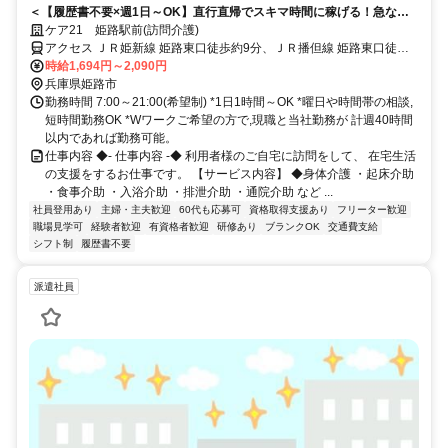
＜【履歴書不要×週1日～OK】直行直帰でスキマ時間に稼げる！急なキ
ャンセルも手当有！定年無し！＞★履歴書の準備不要★未経験者OK！働
ケア21 姫路駅前(訪問介護)
きやすいシフト制！急なキャンセルが発生した場合でも手当で給与を補
アクセス ＪＲ姫新線 姫路東口徒歩約9分、ＪＲ播但線 姫路東口徒歩
償！
約9分、ＪＲ山陽本線 姫路東口徒歩約9分 JR「姫路」駅から徒歩約8
時給1,694円～2,090円
分
兵庫県姫路市
勤務時間 7:00～21:00(希望制) *1日1時間～OK *曜日や時間帯の相談,
短時間勤務OK *Wワークご希望の方で,現職と当社勤務が 計週40時間
以内であれば勤務可能。
仕事内容 ◆- 仕事内容 -◆ 利用者様のご自宅に訪問をして、 在宅生活
の支援をするお仕事です。 【サービス内容】 ◆身体介護 ・起床介助
・食事介助 ・入浴介助 ・排泄介助 ・通院介助 など ...
社員登用あり
主婦・主夫歓迎
60代も応募可
資格取得支援あり
フリーター歓迎
職場見学可
経験者歓迎
有資格者歓迎
研修あり
ブランクOK
交通費支給
シフト制
履歴書不要
派遣社員