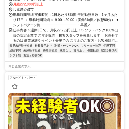
月給272,000円以上
兵庫県姫路市
勤務時間詳細 実働時間：1日あたり8時間 平均勤務日数：1ヶ月あた
り17日 ＜ 勤務時間詳細 ＞ 9:00～20:00（実働8時間／休憩60分） ▼
シフトパターン例 ━━━━━━━━━━ ・早番／...
仕事内容 ✨週休3日で、月収27.2万円以上！✨ ソフトバンク100%出
資の安定企業で スマホ販売・接客スタッフを募集します！ お任せす
るのは 商業施設やイベント会場での スマホのご案内・お客様対応...
業界未経験者歓迎
社員登用あり
副業・WワークOK
フリーター歓迎
学歴不問
経験不問
未経験者歓迎
経験者歓迎
残業なし
賞与あり
長期歓迎
駅近5分以内
シフト制
友達と応募OK
同じ企業の求人
アルバイト・パート