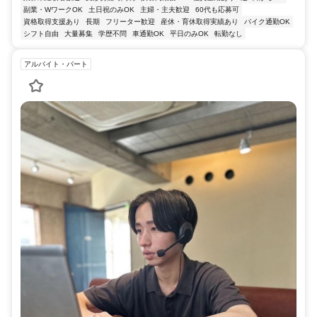
副業・WワークOK
土日祝のみOK
主婦・主夫歓迎
60代も応募可
資格取得支援あり
長期
フリーター歓迎
産休・育休取得実績あり
バイク通勤OK
シフト自由
大量募集
学歴不問
車通勤OK
平日のみOK
転勤なし
アルバイト・パート