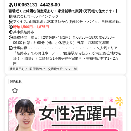
あり/0063131_44428-00
職場近くに綺麗な個室寮あり！家賃補助で実質1万円程で住めます♪【～
40代の男性が多数活躍中！】シンプルなキズチェック作業です★
株式会社ワールドインテック
アクセス: 山陽本線：JR姫路駅から徒歩20分 ・バイク、自転車通勤
OK ・公共交通機関での通勤OK ・交通費規定内支給（上限月5万）
時給1,500円～1,875円
兵庫県姫路市
勤務時間・曜日: 【2交替制×4勤2休】 ①08:30～18:00 ②20:30～
06:00 休憩：計65分（他、小休憩あり） 残業：月35時間程度
仕事内容: ～・～・～・～・～・～・～・～・～・～ ＼人気エリア
「姫路市」でのお仕事！／ ・JR姫路駅から徒歩20分程と好立地な職
場！ ・職場近くに綺麗な1R個室寮を完備＊ ・寮費補助有で1～2万
円...
社員登用あり
即日勤務OK
交通費支給
シフト制
契約社員