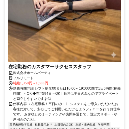
在宅勤務のカスタマーサクセススタッフ
株式会社ホームパーティ
フルリモート
時給1,350円～1,500円
勤務時間詳細 シフト制 9:00または10:00～19:00の間で1日6時間(稼働
時間）～OK ◆在宅週4日～OK！勤務は平日のみなのでプライベート
と両立しやすいですよ◎
仕事内容 ＜在宅勤務！平日のみ！〉 システムをご導入いただいたお
客様に対して、安心してご利用いただけるようフォローを行うお仕事
です。 お客様とのミーティングや訪問を通じて、設定のサポートや
運用面のご相...
業界未経験者歓迎
社員登用あり
土日祝のみOK
主婦・主夫歓迎
学歴不問