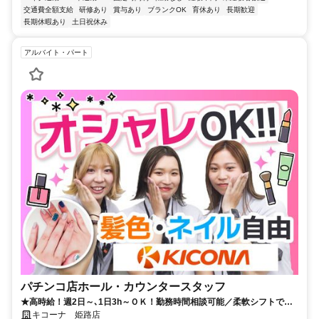
交通費全額支給
研修あり
賞与あり
ブランクOK
育休あり
長期歓迎
長期休暇あり
土日祝休み
アルバイト・パート
パチンコ店ホール・カウンタースタッフ
★高時給！週2日～､1日3h～ＯＫ！勤務時間相談可能／柔軟シフトで私
生活とも両立しやすい◎
キコーナ 姫路店