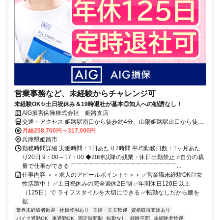
営業事務など、未経験からチャレンジ可
未経験OK✨土日祝休み＆19時退社が基本◎知人への勧誘なし！
AIG損害保険株式会社 姫路支店
交通・アクセス 姫路駅南口から徒歩約4分、山陽姫路駅出口から徒歩
約8分
月給258,760円～317,000円
兵庫県姫路市
勤務時間詳細 実働時間：1日あたり7時間 平均勤務日数：1ヶ月あた
り20日 9：00～17：00 ◆20時以降の残業・休日出勤禁止 ⭐自分の裁
量で仕事ができる ￣￣￣￣￣￣￣￣￣￣￣￣￣￣￣￣￣￣...
仕事内容 ＜＜求人のアピールポイント✨＞＞ ✅営業職未経験OK◎女
性活躍中！ ✅土日祝休みの完全週休2日制 ✅年間休日120日以上
（125日）で ライフスタイルを大切にできる ✅転勤なしだから腰を
据...
業界未経験者歓迎
社員登用あり
主婦・主夫歓迎
資格取得支援あり
バイク通勤OK
車通勤OK
固定時間制
転勤なし
経験不問
未経験者歓迎