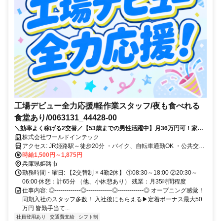
工場デビュー全力応援/軽作業スタッフ/夜も食べれる
食堂あり/0063131_44428-00
＼効率よく稼げる2交替／【53歳までの男性活躍中】月36万円可！家賃
負担1万円～2万円で入寮OK！今なら定着ボーナス50万円＆皆勤手当あ
株式会社ワールドインテック
り！！
アクセス: JR姫路駅～徒歩20分 ・バイク、自転車通勤OK ・公共交通
機関で通勤OK ・交通費規定内支給（上限月5万） ■兵庫県姫路市のご
時給1,500円～1,875円
紹介■ ショッピングモール・ゆめタウンは買い物や食事に便利です。
兵庫県姫路市
休日には姫路市立水族館で人気者の大きなカメに癒やされたり、公園
勤務時間・曜日: 【2交替制 × 4勤2休】 ①08:30～18:00 ②20:30～
でのんびり過ごしたりと、近くには楽しめるスポットがたくさんあり
06:00 休憩：計65分 （他、小休憩あり） 残業：月35時間程度
ます。暑すぎず寒すぎず、緑が多く新生活にオススメの街です。
仕事内容: ◎-------------◎-------------◎-------------◎ オープニング感覚！
同期入社のスタッフ多数！ 入社後にもらえる▶定着ボーナス最大50
万円 皆勤手当て...
社員登用あり
交通費支給
シフト制