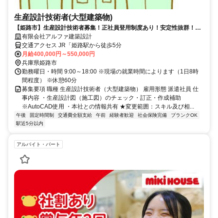
生産設計技術者(大型建築物)
【姫路市】生産設計技術者募集！正社員登用制度あり！安定性抜群！◆
勤務開始は2026年10月！
有限会社アルファ建築設計
交通アクセス JR「姫路駅から徒歩5分
月給400,000円～550,000円
兵庫県姫路市
勤務曜日・時間 9:00～18:00 ※現場の就業時間によります（1日8時
間程度） ※休憩60分
募集要項 職種 生産設計技術者（大型建築物） 雇用形態 派遣社員 仕
事内容 ・生産設計図（施工図）のチェック・訂正・作成補助
※AutoCAD使用 ・本社との情報共有 ★変更範囲：スキル及び相...
午後
固定時間制
交通費全額支給
午前
経験者歓迎
社会保険完備
ブランクOK
駅近5分以内
アルバイト・パート