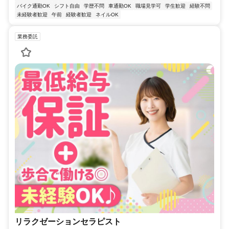
バイク通勤OK
シフト自由
学歴不問
車通勤OK
職場見学可
学生歓迎
経験不問
未経験者歓迎
午前
経験者歓迎
ネイルOK
業務委託
リラクゼーションセラピスト