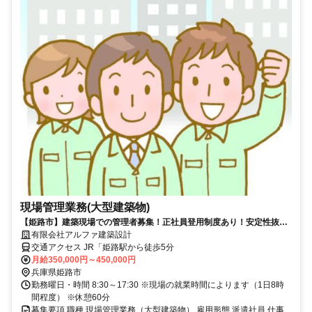
現場管理業務(大型建築物)
【姫路市】建築現場での管理者募集！正社員登用制度あり！安定性抜
群！◆勤務開始は2026年10月！
有限会社アルファ建築設計
交通アクセス JR「姫路駅から徒歩5分
月給350,000円～450,000円
兵庫県姫路市
勤務曜日・時間 8:30～17:30 ※現場の就業時間によります（1日8時
間程度） ※休憩60分
募集要項 職種 現場管理業務（大型建築物） 雇用形態 派遣社員 仕事