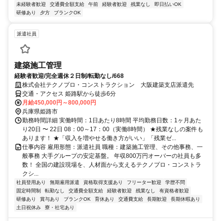
未経験者歓迎
交通費全額支給
午前
経験者歓迎
残業なし
即日払いOK
研修あり
夕方
ブランクOK
派遣社員
建築施工管理
経験者歓迎/完全週休２日制/転勤なし/668
株式会社テクノプロ・コンストラクション 大阪建築支店派遣先
交通・アクセス 姫路駅から徒歩6分
月給450,000円～800,000円
兵庫県姫路市
勤務時間詳細 実働時間：1日あたり8時間 平均勤務日数：1ヶ月あた
り20日 〜 22日 08：00～17：00（実働8時間） ★残業なしの案件も
あります！ ★「収入を増やせる働き方がいい」「残業ゼ...
仕事内容 雇用形態：派遣社員 職種：建築施工管理、その他事務、一
般事務 大手グループの安定基盤。 年収800万円オーバーの社員も多
数！ 全国の建設現場を、人材面から支えるテクノプロ・コンストラ
クシ...
社員登用あり
無期雇用派遣
資格取得支援あり
フリーター歓迎
学歴不問
固定時間制
転勤なし
交通費全額支給
経験者歓迎
残業なし
有資格者歓迎
研修あり
賞与あり
ブランクOK
育休あり
交通費支給
長期歓迎
長期休暇あり
土日祝休み
寮・社宅あり