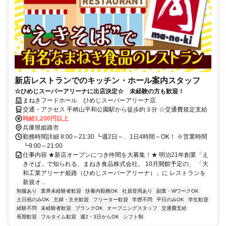
新店レストランでのキッチン・ホール案内スタッフ
☆ひめじスーパーアリーナに出店決定☆ 未経験の方も歓迎！
まねきフードホール ひめじスーパーアリーナ店
交通・アクセス 手柄山平和公園駅から徒歩約３分 ☆交通費規定支給
時給1,200円以上
兵庫県姫路市
勤務時間詳細 8:00～21:30 ┗週2日～、1日4時間～OK！ ※営業時間
┗9:00～21:00
仕事内容 ★新店オープンにつき仲間を大募集！★ 明治21年創業「え
きそば」で知られる、まねき食品株式会社。 10月開館予定の、 「大
和工業アリーナ姫路（ひめじスーパーアリーナ）」に レストランを
新規オ...
制服あり
業界未経験者歓迎
扶養内勤務OK
社員登用あり
副業・WワークOK
土日祝のみOK
主婦・主夫歓迎
フリーター歓迎
学歴不問
平日のみOK
学生歓迎
経験不問
未経験者歓迎
ブランクOK
オープニングスタッフ
交通費支給
長期歓迎
フルタイム歓迎
週2・3日からOK
シフト制