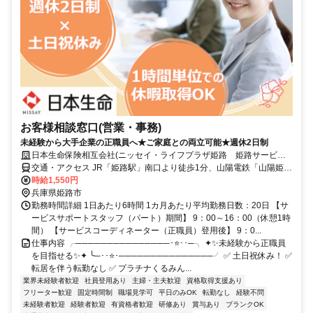
お客様相談窓口(営業・事務)
未経験から大手企業の正職員へ★ご家庭との両立可能★週休2日制
日本生命保険相互会社(ニッセイ・ライフプラザ姫路 姫路サービス
オフィス)
交通・アクセス JR「姫路駅」南口より徒歩1分、山陽電鉄「山陽姫路
駅」より徒歩5分
時給1,550円
兵庫県姫路市
勤務時間詳細 1日あたり6時間 1カ月あたり平均勤務日数：20日 【サ
ービスサポートスタッフ（パート）期間】 9：00～16：00（休憩1時
間） 【サービスコーディネーター（正職員）登用後】 9：0...
仕事内容 ╭───────────────･⭐･･─╮ ✦✨未経験から正職員
を目指せる✨✦ ╰─･･⭐･───────────────╯ ✅ 土日祝休み！ ✅
転居を伴う転勤なし ✅ プラチナくるみん...
業界未経験者歓迎
社員登用あり
主婦・主夫歓迎
資格取得支援あり
フリーター歓迎
固定時間制
職場見学可
平日のみOK
転勤なし
経験不問
未経験者歓迎
経験者歓迎
有資格者歓迎
研修あり
賞与あり
ブランクOK