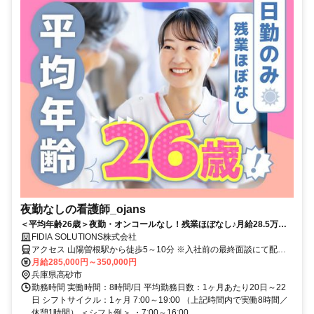
夜勤なしの看護師_ojans
＜平均年齢26歳＞夜勤・オンコールなし！残業ほぼなし♪月給28.5万円
～・昇給年2回・賞与年2回★初年度は賞与年3回★20代・30代の若手メ
FIDIA SOLUTIONS株式会社
ンバーが中心に活躍中！当社正社員として安定して働ける好環境◎
アクセス 山陽曽根駅から徒歩5～10分 ※入社前の最終面談にて配属
先を決定致します。
月給285,000円～350,000円
兵庫県高砂市
勤務時間 実働時間：8時間/日 平均勤務日数：1ヶ月あたり20日～22
日 シフトサイクル：1ヶ月 7:00～19:00 （上記時間内で実働8時間／
休憩1時間） ＜シフト例＞ ・7:00～16:00...