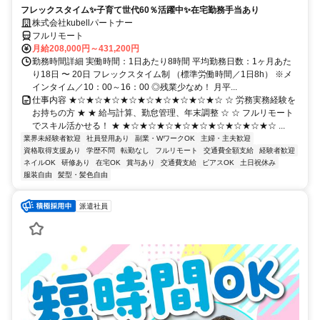
フレックスタイム✨子育て世代60％活躍中✨在宅勤務手当あり
株式会社kubellパートナー
フルリモート
月給208,000円～431,200円
勤務時間詳細 実働時間：1日あたり8時間 平均勤務日数：1ヶ月あた
り18日 〜 20日 フレックスタイム制 （標準労働時間／1日8h） ※メ
インタイム／10：00～16：00 ◎残業少なめ！ 月平...
仕事内容 ★☆★☆★☆★☆★☆★☆★☆★☆★☆ ☆ 労務実務経験を
お持ちの方 ★ ★ 給与計算、勤怠管理、年末調整 ☆ ☆ フルリモート
でスキル活かせる！ ★ ★☆★☆★☆★☆★☆★☆★☆★☆★☆ ...
業界未経験者歓迎
社員登用あり
副業・WワークOK
主婦・主夫歓迎
資格取得支援あり
学歴不問
転勤なし
フルリモート
交通費全額支給
経験者歓迎
ネイルOK
研修あり
在宅OK
賞与あり
交通費支給
ピアスOK
土日祝休み
服装自由
髪型・髪色自由
派遣社員