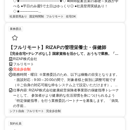
◇★───────────────★◇ ●BtoB提案営業の基礎～実践が学
べる ●平日のみ週5で土日はゆっくり◎ ●社員登用実績あり！
◇★───────...
社員登用あり
固定時間制
フルリモート
在宅OK
業務委託
【フルリモート】RIZAPの管理栄養士・保健師
【完全在宅×テレアポなし】国家資格を活かして、おうちで業務。「も
う一つの安心」を。主婦・Wワーカー活躍中！「平日の日中だけ」「夕
RIZAP株式会社
方以降の数時間だけ」など、生活リズムに合わせた時間調整が可能で
フルリモート
す。1件ごとの成果報酬型だから、頑張った分だけ手応えのある収入
完全歩合制
に。充実のサポート体制で、安心の在宅ワークを始めませんか？
勤務時間・曜日: ※業務委託のため、以下は稼働の目安となります。
・面談対応：9:00～20:00の間で、対象者様と個別に調整可能です
（※ご自身の対応可能な枠をシステム上で設定いただけます）。 ...
仕事内容: RIZAP株式会社健康経営保険者事業部の保健指導トレーナ
ーとして、 参加者がより健康的な生活習慣を身につけられるよう
「特定保健指導」を行う業務委託パートナーを募集します。 「病気
の手前...
シフト自由
フルリモート
完全歩合制
契約社員