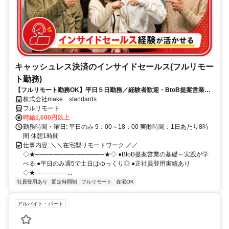
キャッシュレス決済のインサイドセールス(フルリモー
ト勤務)
【フルリモート勤務OK】平日５日勤務／経験者歓迎・BtoB提案営業で
スキルアップ
株式会社make standards
フルリモート
時給1,600円以上
勤務時間・曜日: 平日のみ 9：00～18：00 実働時間：1日あたり8時
間 休憩1時間
仕事内容: ＼＼在宅型リモートワーク ／／
◇★───────────────★◇ ●BtoB提案営業の基礎～実践が学
べる ●平日のみ週5で土日はゆっくり◎ ●正社員登用実績あり
◇★───────...
社員登用あり
固定時間制
フルリモート
在宅OK
アルバイト・パート