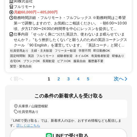
90株式会社
フルリモート
月給60,000円～405,000円
勤務時間詳細 ・フルリモート・フルフレックス ※勤務時間はご希望
第一で調整しますので、お気軽にご相談ください。 ・朝6:00〜10:00
頃、夕方17:00〜24:00の時間帯を中心にレッスンを提供して...
仕事内容 「せっかく身につけた英語力、使わないまま眠らせていま
せんか？」 “もう挫折したくない”と願う人のための英語コーチングス
クール 「90 English」を運営しています。 「英語コーチ」と聞く...
社員登用あり
主婦・主夫歓迎
フリーター歓迎
学歴不問
即日勤務OK
固定時間制
英語
フルリモート
経験者歓迎
ネイルOK
有資格者歓迎
研修あり
在宅OK
ブランクOK
長期歓迎
ピアスOK
服装自由
履歴書不要
髪型・髪色自由
前へ
次へ
1
2
3
4
5
この条件の新着求人を受け取る
兵庫県 / 山陽曽根駅
社員登用あり
「LINEで受け取る」では、新着求人のほか、おすすめ情報なども配信しま
す。
詳しくはこちら
LINEで受け取る