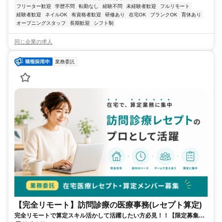
フリーター歓迎
学歴不問
転勤なし
経験不問
未経験者歓迎
フルリモート
経験者歓迎
ネイルOK
有資格者歓迎
研修あり
在宅OK
ブランクOK
育休あり
オープニングスタッフ
長期歓迎
シフト制
同じ企業の求人
業務委託
【完全リモート】訪問診療の医療事務(レセプト算定)
完全リモートで算定スキル活かして活躍したい方必見！！【限定募集】