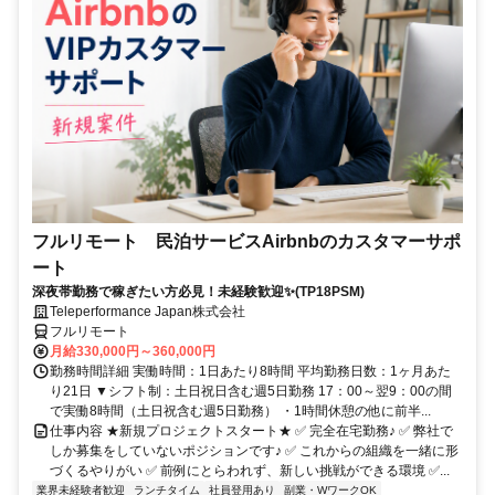
フルリモート 民泊サービスAirbnbのカスタマーサポ
ート
深夜帯勤務で稼ぎたい方必見！未経験歓迎✨(TP18PSM)
Teleperformance Japan株式会社
フルリモート
月給330,000円～360,000円
勤務時間詳細 実働時間：1日あたり8時間 平均勤務日数：1ヶ月あた
り21日 ▼シフト制：土日祝日含む週5日勤務 17：00～翌9：00の間
で実働8時間（土日祝含む週5日勤務） ・1時間休憩の他に前半...
仕事内容 ★新規プロジェクトスタート★ ✅ 完全在宅勤務♪ ✅ 弊社で
しか募集をしていないポジションです♪ ✅ これからの組織を一緒に形
づくるやりがい ✅ 前例にとらわれず、新しい挑戦ができる環境 ✅...
業界未経験者歓迎
ランチタイム
社員登用あり
副業・WワークOK