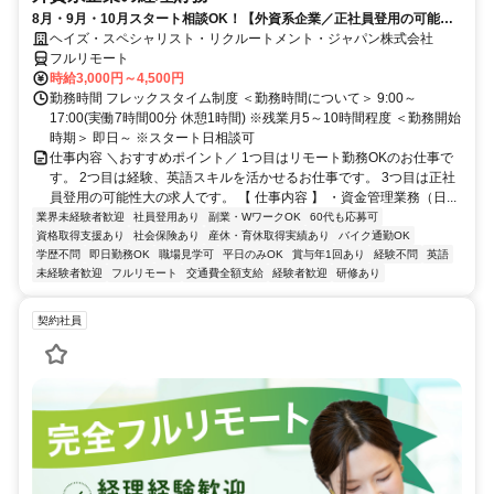
8月・9月・10月スタート相談OK！【外資系企業／正社員登用の可能性
大／700万～800万／リモート勤務OK】経理財務
ヘイズ・スペシャリスト・リクルートメント・ジャパン株式会社
フルリモート
時給3,000円～4,500円
勤務時間 フレックスタイム制度 ＜勤務時間について＞ 9:00～
17:00(実働7時間00分 休憩1時間) ※残業月5～10時間程度 ＜勤務開始
時期＞ 即日～ ※スタート日相談可
仕事内容 ＼おすすめポイント／ 1つ目はリモート勤務OKのお仕事で
す。 2つ目は経験、英語スキルを活かせるお仕事です。 3つ目は正社
員登用の可能性大の求人です。 【 仕事内容 】 ・資金管理業務（日...
業界未経験者歓迎
社員登用あり
副業・WワークOK
60代も応募可
資格取得支援あり
社会保険あり
産休・育休取得実績あり
バイク通勤OK
学歴不問
即日勤務OK
職場見学可
平日のみOK
賞与年1回あり
経験不問
英語
未経験者歓迎
フルリモート
交通費全額支給
経験者歓迎
研修あり
契約社員