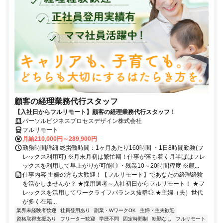
顧客の経理業務代行スタッフ
【入社日からフルリモート】顧客の経理業務代行スタッフ！
パーソルビジネスプロセスデザイン株式会社
フルリモート
月給210,000円～289,900円
勤務時間詳細 総労働時間：1ヶ月あたり160時間 ・1日8時間勤務(フ
レックス利用可) ※月末月初は繁忙期！仕事が落ち着く月半ばはフレ
ックスを利用して早上がりが可能◎ ・残業10～20時間程度 ※顧...
仕事内容 主婦の方も大歓迎！【フルリモート】であなたの経理経験
を活かしませんか？ ★採用選考～入社初日からフルリモート！ ★フ
レックスを活用してワークライフバランス抜群◎ ★主婦（夫）世代
が多く在籍...
業界未経験者歓迎
社員登用あり
副業・WワークOK
主婦・主夫歓迎
資格取得支援あり
フリーター歓迎
学歴不問
固定時間制
転勤なし
フルリモート