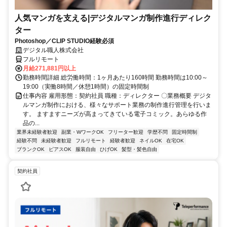
人気マンガを支える|デジタルマンガ制作進行ディレク
ター
Photoshop／CLIP STUDIO経験必須
デジタル職人株式会社
フルリモート
月給271,881円以上
勤務時間詳細 総労働時間：1ヶ月あたり160時間 勤務時間は10:00～
19:00（実働8時間／休憩1時間）の固定時間制
仕事内容 雇用形態：契約社員 職種：ディレクター 〇業務概要 デジタ
ルマンガ制作における、様々なサポート業務の制作進行管理を行いま
す。 ますますニーズが高まってきている電子コミック。あらゆる作
品の...
業界未経験者歓迎
副業・WワークOK
フリーター歓迎
学歴不問
固定時間制
経験不問
未経験者歓迎
フルリモート
経験者歓迎
ネイルOK
在宅OK
ブランクOK
ピアスOK
服装自由
ひげOK
髪型・髪色自由
契約社員