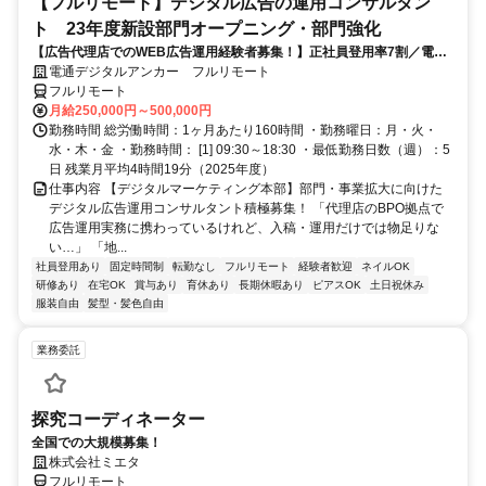
【フルリモート】デジタル広告の運用コンサルタン
ト 23年度新設部門オープニング・部門強化
【広告代理店でのWEB広告運用経験者募集！】正社員登用率7割／電通
G／全国×完全在宅／年休126日・土日祝休み／残業月平均4時間19分
電通デジタルアンカー フルリモート
フルリモート
月給250,000円～500,000円
勤務時間 総労働時間：1ヶ月あたり160時間 ・勤務曜日：月・火・
水・木・金 ・勤務時間： [1] 09:30～18:30 ・最低勤務日数（週）：5
日 残業月平均4時間19分（2025年度）
仕事内容 【デジタルマーケティング本部】部門・事業拡大に向けた
デジタル広告運用コンサルタント積極募集！ 「代理店のBPO拠点で
広告運用実務に携わっているけれど、入稿・運用だけでは物足りな
い…」 「地...
社員登用あり
固定時間制
転勤なし
フルリモート
経験者歓迎
ネイルOK
研修あり
在宅OK
賞与あり
育休あり
長期休暇あり
ピアスOK
土日祝休み
服装自由
髪型・髪色自由
業務委託
探究コーディネーター
全国での大規模募集！
株式会社ミエタ
フルリモート