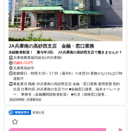
JA兵庫南の高砂西支店 金融・窓口業務
未経験者歓迎！ 賞与年3回♪ JA兵庫南の高砂西支店で働きませんか？
兵庫南農業協同組合(JA兵庫南)
日給9,722円
兵庫県高砂市
勤務曜日・時間 8:30～17:30（週40h）※休憩1h 業務がなければ17時
退勤可
募集要項 職種 JA兵庫南の高砂西支店 金融・窓口業務 雇用形態 契約
社員 仕事内容 JA兵庫南の支店での ■金融窓口接客、端末オペレータ
ー、 事務等（金融機関経験者歓迎） ■共済（保険窓口接客...
固定時間制
交通費支給
派遣社員