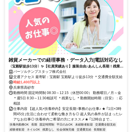
雑貨メーカーでの経理事務・データ入力|電話対応なし
〈宝殿駅徒歩13分〉✨️【社員実績あり】服装自由♪あんしん長期！残業な
し☆彡
パーソルテンプスタッフ株式会社
交通アクセス 最寄駅：宝殿駅 宝殿駅より徒歩13分 ＊交通費全額支給
時給1,400円以上
兵庫県高砂市
勤務時間 固定時間制 08:30～12:15（休憩00:00） 勤務曜日／月～金
＊週5日 8:30～11:30相談可 ＊残業なし ＊勤務開始時期（目安）：応
相談
仕事内容 【超人気×扶養枠内】安定長期↑事務のお仕事♪ ★ ｢1日×3時
間45分｣生活に合わせて柔軟な働き方を◎ 超人気の条件が詰まったレ
アなお仕事◎ 扶養枠内ご希望の方にオススメ★ ｢12時台まで...
扶養内勤務OK
長期
固定時間制
平日のみOK
未経験者歓迎
交通費全額支給
経験者歓迎
ネイルOK
残業なし
社会保険完備
交通費支給
長期歓迎