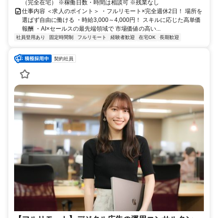
（完全在宅） ※稼働日数・時間は相談可 ※残業なし
仕事内容 ＜求人のポイント＞ ・フルリモート×完全週休2日！ 場所を
選ばず自由に働ける ・時給3,000～4,000円！ スキルに応じた高単価
報酬 ・AI×セールスの最先端領域で 市場価値の高い...
社員登用あり
固定時間制
フルリモート
経験者歓迎
在宅OK
長期歓迎
契約社員