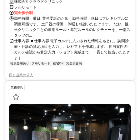
完全リモート｜在宅医療レセプト算定（成果報酬型／業務委託）
株式会社クラウドクリニック
フルリモート
完全歩合制
勤務時間・曜日: 業務委託のため、勤務時間・休日はフレキシブルに
調整可能です。 土日祝の稼働・休暇も相談いただけます。 なお、担
当クリニックごとの運用ルール・算定ルールのレクチャーを、一部ス
タッフの...
仕事内容: ■ 仕事内容 電子カルテに入力された情報をもとに、訪問診
療・往診の算定項目を入力し、レセプトを作成します。 担当案件の
カルテ確認から算定入力・レセプト完成まで、一貫して担当いただき
ます...
社員登用あり
フルリモート
在宅OK
完全歩合制
同じ企業の求人
業務委託