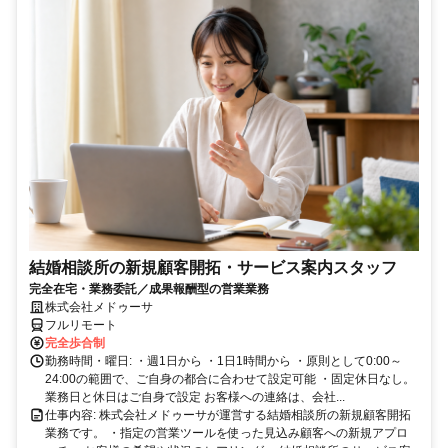
結婚相談所の新規顧客開拓・サービス案内スタッフ
完全在宅・業務委託／成果報酬型の営業業務
株式会社メドゥーサ
フルリモート
完全歩合制
勤務時間・曜日: ・週1日から ・1日1時間から ・原則として0:00～
24:00の範囲で、ご自身の都合に合わせて設定可能 ・固定休日なし。
業務日と休日はご自身で設定 お客様への連絡は、会社...
仕事内容: 株式会社メドゥーサが運営する結婚相談所の新規顧客開拓
業務です。 ・指定の営業ツールを使った見込み顧客への新規アプロ