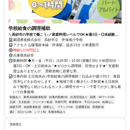
学校給食の調理補助
＼高砂市の学校で働こう♪／家庭料理レベルでOK★週3日～◎未経験
可！“おいしい”を届けよう♪
葉隠勇進株式会社 高砂市立 伊保南小学校
アクセス 山陽電鉄本線「伊保駅」徒歩13分 ※車通勤可
時給1,116円以上
兵庫県高砂市
勤務時間 ◆月～金（平日） (1)9:00～15:00 (実働5.5h) ※休憩30分 ・
週3日～OK・土日祝休み *★ゼロから調理師、目指せます★* 支援制
度はありませんが、 受験資格に必要な実...
仕事内容 土日祝休み♪学校給食の調理補助！仕込みや盛り付け、食器
洗浄などをお任せします。 ★地域で長く働きたい方歓迎★土日祝休
みで無理なく続けられるカンタン調理サポート！子育てが少し落ち着
いて仕事復帰...
制服あり
業界未経験者歓迎
扶養内勤務OK
社員登用あり
副業・WワークOK
主婦・主夫歓迎
フリーター歓迎
学歴不問
車通勤OK
平日のみOK
転勤なし
経験不問
未経験者歓迎
残業なし
ブランクOK
交通費支給
長期歓迎
週2・3日からOK
シフト制
長期休暇あり
業務委託