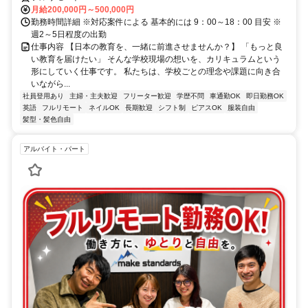
月給200,000円～500,000円
勤務時間詳細 ※対応案件による 基本的には 9：00～18：00 目安 ※
週2～5日程度の出勤
仕事内容 【日本の教育を、一緒に前進させませんか？】 「もっと良
い教育を届けたい」 そんな学校現場の想いを、カリキュラムという
形にしていく仕事です。 私たちは、学校ごとの理念や課題に向き合
いながら...
社員登用あり
主婦・主夫歓迎
フリーター歓迎
学歴不問
車通勤OK
即日勤務OK
英語
フルリモート
ネイルOK
長期歓迎
シフト制
ピアスOK
服装自由
髪型・髪色自由
アルバイト・パート