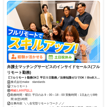
弁護士マッチングサービスのインサイドセールス(フル
リモート勤務)
【フルリモート勤務OK】平日５日勤務／法律知識ゼロでOK！BtoBスキ
ルが身につく営業職
株式会社make standards
フルリモート
時給1,600円以上
勤務時間・曜日: 平日のみ 9：00～18：00 実働時間：1日あたり8時
間 休憩1時間
仕事内容: ＼＼在宅型リモートワーク ／／