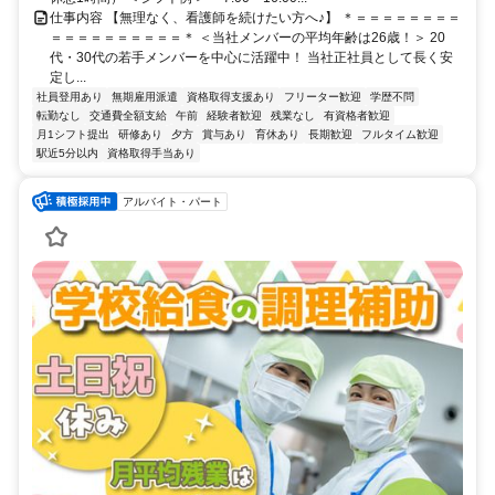
仕事内容 【無理なく、看護師を続けたい方へ♪】 ＊＝＝＝＝＝＝＝＝
＝＝＝＝＝＝＝＝＝＝＊ ＜当社メンバーの平均年齢は26歳！＞ 20
代・30代の若手メンバーを中心に活躍中！ 当社正社員として長く安
定し...
社員登用あり
無期雇用派遣
資格取得支援あり
フリーター歓迎
学歴不問
転勤なし
交通費全額支給
午前
経験者歓迎
残業なし
有資格者歓迎
月1シフト提出
研修あり
夕方
賞与あり
育休あり
長期歓迎
フルタイム歓迎
駅近5分以内
資格取得手当あり
アルバイト・パート