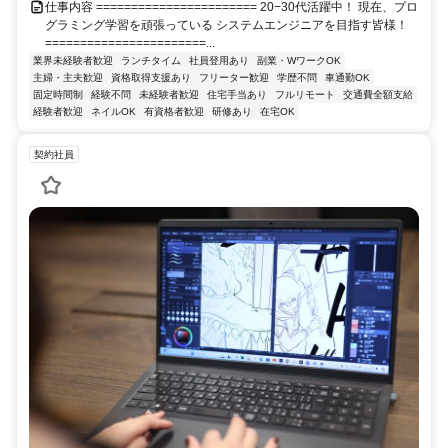
仕事内容 ======================= 20−30代活躍中！ 現在、プロ
グラミング学習を頑張っている システムエンジニアを目指す皆様！
=======================...
業界未経験者歓迎
ランチタイム
社員登用あり
副業・WワークOK
主婦・主夫歓迎
資格取得支援あり
フリーター歓迎
学歴不問
車通勤OK
固定時間制
経験不問
未経験者歓迎
住宅手当あり
フルリモート
交通費全額支給
経験者歓迎
ネイルOK
有資格者歓迎
研修あり
在宅OK
契約社員