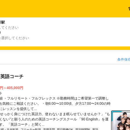
川駅
してください
り
を選択してください
条件保
な英語コーチ
0円～405,000円
ト
細 ・フルリモート・フルフレックス ※勤務時間はご希望第一で調整し
気軽にご相談ください。 ・朝6:00〜10:00頃、夕方17:00〜24:00の時
レッスンを提供して...
「せっかく身につけた英語力、使わないまま眠らせていませんか？」 “も
ない”と願う人のための英語コーチングスクール 「90 English」を運
。 「英語コーチ」と聞く...
主婦・主夫歓迎
フリーター歓迎
学歴不問
即日勤務OK
固定時間制
英語