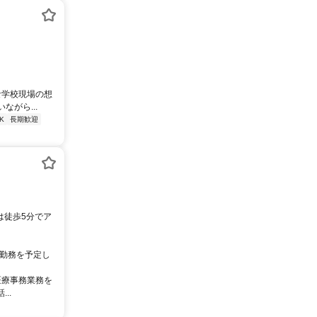
な学校現場の想
がら...
K
長期歓迎
の勤務を予定し
医療事務業務を
..