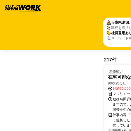
兵庫県
逆瀬
職種を選択
社員登用あ
キーワード
217件
業務委託
在宅可能
90株式会社
月給60,00
フルリモー
勤務時間詳
ますので、お
間帯を中心に
仕事内容 
う挫折したく
営しています
社員登用あり