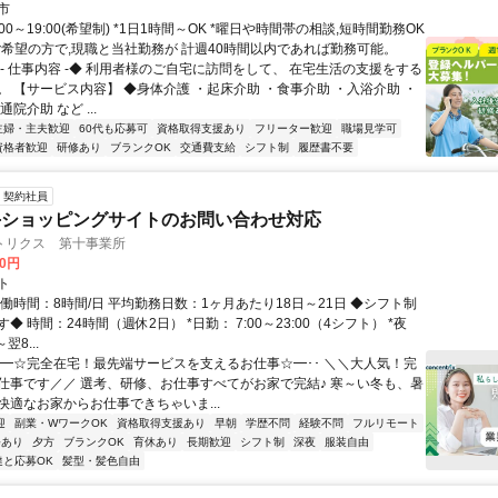
市
:00～19:00(希望制) *1日1時間～OK *曜日や時間帯の相談,短時間勤務OK
ご希望の方で,現職と当社勤務が 計週40時間以内であれば勤務可能。
◆- 仕事内容 -◆ 利用者様のご自宅に訪問をして、 在宅生活の支援をする
。 【サービス内容】 ◆身体介護 ・起床介助 ・食事介助 ・入浴介助 ・
院介助 など ...
主婦・主夫歓迎
60代も応募可
資格取得支援あり
フリーター歓迎
職場見学可
資格者歓迎
研修あり
ブランクOK
交通費支給
シフト制
履歴書不要
契約社員
手ショッピングサイトのお問い合わせ対応
トリクス 第十事業所
00円
ト
働時間：8時間/日 平均勤務日数：1ヶ月あたり18日～21日 ◆シフト制
◆ 時間：24時間（週休2日） *日勤： 7:00～23:00（4シフト） *夜
翌8...
･･━☆完全在宅！最先端サービスを支えるお仕事☆━･･ ＼＼大人気！完
仕事です／／ 選考、研修、お仕事すべてがお家で完結♪ 寒～い冬も、暑
快適なお家からお仕事できちゃいま...
迎
副業・WワークOK
資格取得支援あり
早朝
学歴不問
経験不問
フルリモート
修あり
夕方
ブランクOK
育休あり
長期歓迎
シフト制
深夜
服装自由
達と応募OK
髪型・髪色自由