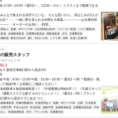
市
 17:00～24:00 ⇒週3日～、1日3h～ＯＫ！ ☆ラストまで勤務できる
「みんなで集まれる店作りたいな」 そんな思いから、 幼なじみの2人が
お店＊・。 一緒に夢を見られる仲間を大募集♪ ―――――お仕事内容
―― ・オーダーのお伺い ・料理...
登用あり
副業・WワークOK
1日4時間以内OK
フリーター歓迎
バイク通勤OK
生歓迎
未経験者歓迎
交通費全額支給
経験者歓迎
夕方
交通費支給
長期歓迎
駅近5分以内
週2・3日からOK
シフト制
深夜
友達と応募OK
ート
トの販売スタッフ
ンタクトレンズ
5円以上
セス 阪急宝塚南口駅から徒歩3分
市
午前：8:30～12:00 午後：15:30～18:30 ＊週3日～OK ＊勤務日・勤
いて相談OK！お気軽にご相談ください！
《未経験者＆無資格者歓迎！》 《午後勤務は時給UP！》 《主婦スタッフ
 《通勤ラクラクな駅チカのクリニック！》 《週3日～OK！ブランク
南口駅から徒歩スグにある コン...
未経験者歓迎
扶養内勤務OK
社員登用あり
副業・WワークOK
主婦・主夫歓迎
学歴不問
平日のみOK
学生歓迎
経験不問
未経験者歓迎
交通費全額支給
午前
業なし
有資格者歓迎
夕方
ブランクOK
交通費支給