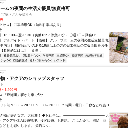
ート
ームの夜間の生活支援員/無資格可
 宝塚さざんか福祉会
0円
クセス】 〇車通勤OK（無料駐車場あり）
市
 16：00～翌9：30（実働16h／休憩90分） 〇週1日～勤務OK
】 アルバイト・パート 【職種】 グループホームの夜間の生活支援員/無
仕事内容】 知的障がいのある18歳以上の方の日常生活の支援全般をお任
【具体的には…】 ・食事...
迎
社員登用あり
週1日からOK
学歴不問
車通勤OK
経験不問
未経験者歓迎
ランクOK
交通費支給
週2・3日からOK
シフト制
ート
動物・アクアのショップスタッフ
ット
円～1,400円
ス 「逆瀬川」駅から車で5分
市
フト制 9：30～20：00 9：30～20：00 ＊時間・曜日・日数など相談Ｏ
生き物が好きな方、大歓迎！ ◆お仕事は… ―――――――――――― 犬
・アクア生体の販売管理、接客販売、お世話、 ごはん提供、掃除、商
どを お願いします。 犬猫スタ...