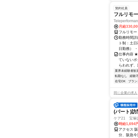
契約社員
フルリモー
Teleperform
月給330,0
フルリモー
勤務時間詳
ト制：土日
日勤務） ・
仕事内容 
ていないポ
らわれず、新
業界未経験者歓
転勤なし
経験
在宅OK
ブラン
同じ企業の求人
(パート)
ケア21 宝塚
時給1,694
アクセス 
分、阪急今