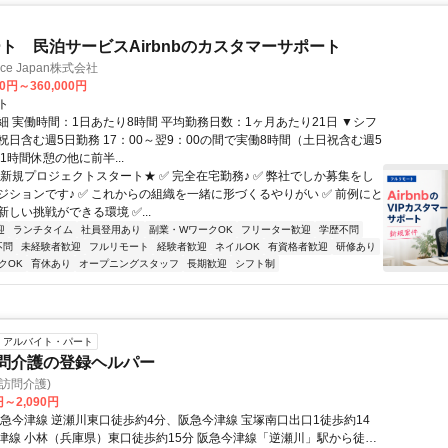
ト 民泊サービスAirbnbのカスタマーサポート
ance Japan株式会社
00円～360,000円
ト
細 実働時間：1日あたり8時間 平均勤務日数：1ヶ月あたり21日 ▼シフ
祝日含む週5日勤務 17：00～翌9：00の間で実働8時間（土日祝含む週5
1時間休憩の他に前半...
★新規プロジェクトスタート★ ✅ 完全在宅勤務♪ ✅ 弊社でしか募集をし
ジションです♪ ✅ これからの組織を一緒に形づくるやりがい ✅ 前例にと
しい挑戦ができる環境 ✅...
迎
ランチタイム
社員登用あり
副業・WワークOK
フリーター歓迎
学歴不問
不問
未経験者歓迎
フルリモート
経験者歓迎
ネイルOK
有資格者歓迎
研修あり
クOK
育休あり
オープニングスタッフ
長期歓迎
シフト制
アルバイト・パート
訪問介護の登録ヘルパー
(訪問介護)
円～2,090円
阪急今津線 逆瀬川東口徒歩約4分、阪急今津線 宝塚南口出口1徒歩約14
津線 小林（兵庫県）東口徒歩約15分 阪急今津線「逆瀬川」駅から徒歩