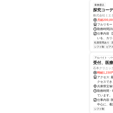
業務委託
探究コー
株式会社ミエ
月給200,0
フルリモー
勤務時間詳細
仕事内容 
いを、カリ
社員登用あり
シフト制
ピアス
アルバイト・パ
受付、医
石本クリニッ
時給1,150
アクセス: 最寄りの逆瀬川駅から徒歩約5分です。バス路線も利用可能で、逆瀬川駅停留所からは徒歩5分でア
クセスでき
兵庫県宝塚
勤務時間・
ています。 -
仕事内容:
中心に、看
シフト制