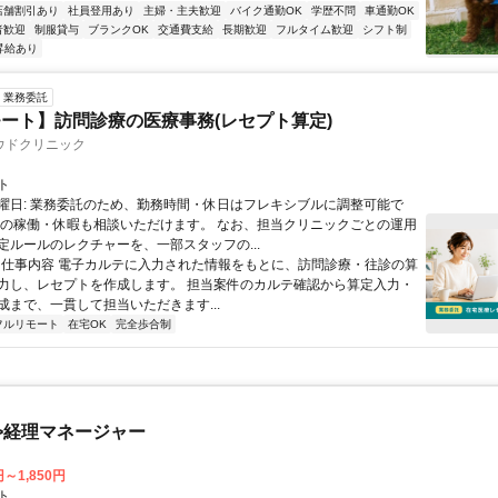
店舗割引あり
社員登用あり
主婦・主夫歓迎
バイク通勤OK
学歴不問
車通勤OK
者歓迎
制服貸与
ブランクOK
交通費支給
長期歓迎
フルタイム歓迎
シフト制
昇給あり
業務委託
ート】訪問診療の医療事務(レセプト算定)
ウドクリニック
ト
曜日: 業務委託のため、勤務時間・休日はフレキシブルに調整可能で
祝の稼働・休暇も相談いただけます。 なお、担当クリニックごとの運用
定ルールのレクチャーを、一部スタッフの...
 ■ 仕事内容 電子カルテに入力された情報をもとに、訪問診療・往診の算
力し、レセプトを作成します。 担当案件のカルテ確認から算定入力・
成まで、一貫して担当いただきます...
フルリモート
在宅OK
完全歩合制
>経理マネージャー
円～1,850円
ト