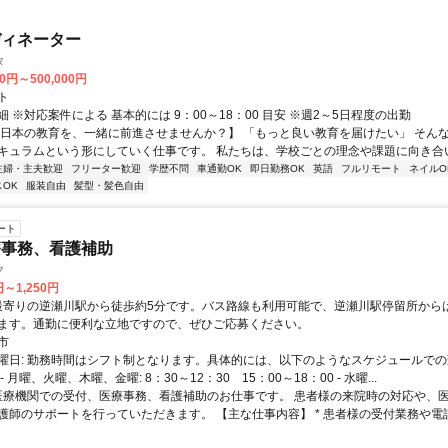
ディネーター
タ
00円～500,000円
ト
 ※対応案件による 基本的には 9：00～18：00 目安 ※週2～5日程度の出勤
【日本の教育を、一緒に前進させませんか？】 「もっと良い教育を届けたい」 そん
キュラムという形にしていく仕事です。 私たちは、学校ごとの理念や課題に向き合いな
主婦・主夫歓迎
フリーター歓迎
学歴不問
車通勤OK
即日勤務OK
英語
フルリモート
ネイルO
OK
服装自由
髪型・髪色自由
ート
療事務、看護補助
ク
円～1,250円
ます。通勤に便利な立地ですので、ぜひご応募ください。
市
曜日: 勤務時間はシフト制となります。具体的には、以下のようなスケジュールで
 月曜、火曜、木曜、金曜: 8：30～12：30 15：00～18：00 - 水曜...
 医療機関での受付、医療事務、看護補助のお仕事です。 患者様の来院時の対応や、
護師のサポートを行っていただきます。 【主な仕事内容】 * 患者様の受付業務や電話.