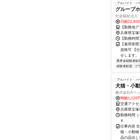
アルバイト・パ
グループホ
社会福祉法人
日給22,40
【勤務地ア
兵庫県宝塚
【勤務時間】
【雇用形態
資格可 【
せします。 
業界未経験者歓
経験者歓迎
ブ
アルバイト・パ
犬猫・小
株式会社Aペ
時給1,120
交通アクセ
兵庫県宝塚
勤務時間 シ
Ｋ
仕事内容 
猫・小動物
品の品出しな