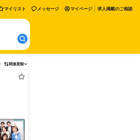
マイリスト
メッセージ
マイページ
求人掲載のご相談
存
関連度順