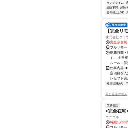
ランチタイム
経験不問
経験
週4日以上OK
【完全リモ
株式会社クラ
完全歩合制
フルリモー
勤務時間・
す。 土日
ルール・算
仕事内容:
定項目を入
レセプト完
社員登用あり
同じ企業の求人
業務委託
<完全在宅
エニゴル
時給1,200
フルリモー