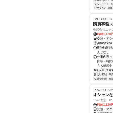
フルリモート
ピアスOK
服装
アルバイト・パ
購買事務
株式会社ニッ
時給1,120
交通・アク
兵庫県宝塚
勤務時間詳細
んどなし
仕事内容 ✧
休暇・時間
方も活躍中！
制服あり
業界
固定時間制
平
交通費支給
長
アルバイト・パ
オシャレ
1978食堂 ko
時給1,12
交通・アク