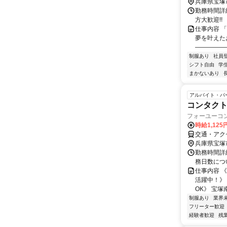
兵庫県宝塚
勤務時間詳細
方大歓迎!!
仕事内容 
夢を叶えた
――――――
制服あり
社員
シフト自由
学
まかないあり
アルバイト・パ
コンタク
フォーユーコ
時給1,12
交通・アク
兵庫県宝塚
勤務時間詳細 
務日数につ
仕事内容 
活躍中！》
OK》 宝塚
制服あり
業界
フリーター歓迎
経験者歓迎
残