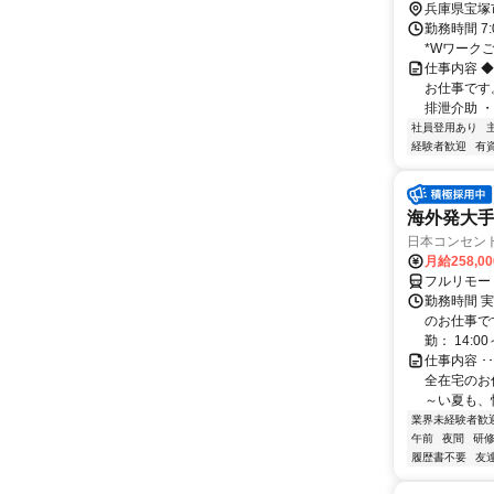
約4分
兵庫県宝塚
勤務時間 7
*Wワーク
仕事内容 
お仕事です
排泄介助 ・通
社員登用あり
経験者歓迎
有
海外発大
日本コンセン
月給258,0
フルリモー
勤務時間 実
のお仕事です
勤： 14:00～
仕事内容 
全在宅のお
～い夏も、
業界未経験者歓
午前
夜間
研
履歴書不要
友