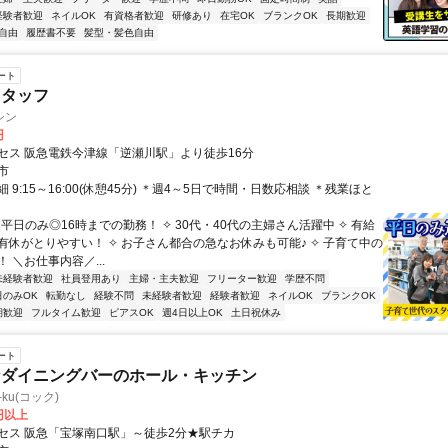
経験者歓迎
ネイルOK
有資格者歓迎
研修あり
在宅OK
ブランクOK
長期歓迎
自由
履歴書不要
髪型・髪色自由
ート
スタッフ
シン
円
セス 阪急電鉄今津線「逆瀬川駅」より徒歩16分
市
 9:15～16:00(休憩45分) ＊週4～5日で時間・日数応相談 ＊残業ほと
 平日のみ◎16時までの勤務！ ✧ 30代・40代の主婦さん活躍中 ✧ 有給
有休がとりやすい！ ✧ お子さん都合の急なお休みも可能♪ ✧ 子育て中の
 ＼お仕事内容／...
未経験者歓迎
社員登用あり
主婦・主夫歓迎
フリーター歓迎
学歴不問
日のみOK
転勤なし
経験不問
未経験者歓迎
経験者歓迎
ネイルOK
ブランクOK
期歓迎
フルタイム歓迎
ピアスOK
週4日以上OK
土日祝休み
ート
なダイニングバーのホール・キッチン
-ku(コック)
0円以上
セス 阪急「宝塚南口駅」～徒歩2分★駅チカ