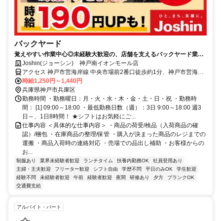
バックヤード
覚えやすい作業中心◎未経験大歓迎の、店舗を支えるバックヤード業
務！
Joshin(ジョーシン) 神戸南イオンモール店
アクセス 神戸市営海岸線 中央市場前2番口徒歩約1分、神戸市営海岸
線 和田岬3番口徒歩約12分、ＪＲ山陽本線〔和田岬線〕 和田岬徒歩
時給1,250円～1,440円
約14分
兵庫県神戸市兵庫区
勤務時間 ・勤務曜日：月・火・水・木・金・土・日・祝 ・勤務時
間： [1] 09:00～18:00 ・最低勤務日数（週）：3日 9:00～18:00 週3
日～、1日8時間！ ★シフトはお気軽にご...
仕事内容 ＜具体的な仕事内容＞ ・商品の荷受/検品（入荷商品の確
認）/梱包 ・在庫商品の整理/保管 ・購入が決まった商品のレジまでの
運搬 ・商品入荷時の連絡対応 ・売場での品出し補助 ・お客様からの
お...
制服あり
業界未経験者歓迎
ランチタイム
扶養内勤務OK
社員登用あり
主婦・主夫歓迎
フリーター歓迎
シフト自由
学歴不問
平日のみOK
学生歓迎
経験不問
未経験者歓迎
午前
経験者歓迎
夜間
研修あり
夕方
ブランクOK
交通費支給
アルバイト・パート