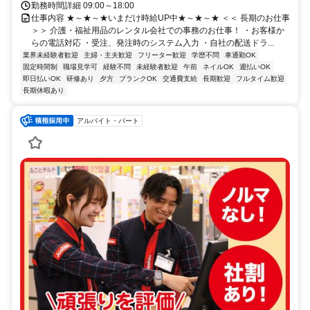
勤務時間詳細 09:00～18:00
仕事内容 ★～★～★いまだけ時給UP中★～★～★ ＜＜ 長期のお仕事
＞＞ 介護・福祉用品のレンタル会社での事務のお仕事！ ・お客様か
らの電話対応 ・受注、発注時のシステム入力 ・自社の配送ドラ...
業界未経験者歓迎
主婦・主夫歓迎
フリーター歓迎
学歴不問
車通勤OK
固定時間制
職場見学可
経験不問
未経験者歓迎
午前
ネイルOK
週払いOK
即日払いOK
研修あり
夕方
ブランクOK
交通費支給
長期歓迎
フルタイム歓迎
長期休暇あり
アルバイト・パート