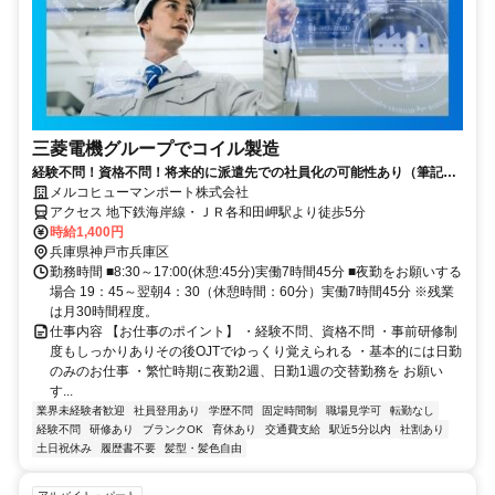
三菱電機グループでコイル製造
経験不問！資格不問！将来的に派遣先での社員化の可能性あり（筆記試
験なし）
メルコヒューマンポート株式会社
アクセス 地下鉄海岸線・ＪＲ各和田岬駅より徒歩5分
時給1,400円
兵庫県神戸市兵庫区
勤務時間 ■8:30～17:00(休憩:45分)実働7時間45分 ■夜勤をお願いする
場合 19：45～翌朝4：30（休憩時間：60分）実働7時間45分 ※残業
は月30時間程度。
仕事内容 【お仕事のポイント】 ・経験不問、資格不問 ・事前研修制
度もしっかりありその後OJTでゆっくり覚えられる ・基本的には日勤
のみのお仕事 ・繁忙時期に夜勤2週、日勤1週の交替勤務を お願い
す...
業界未経験者歓迎
社員登用あり
学歴不問
固定時間制
職場見学可
転勤なし
経験不問
研修あり
ブランクOK
育休あり
交通費支給
駅近5分以内
社割あり
土日祝休み
履歴書不要
髪型・髪色自由