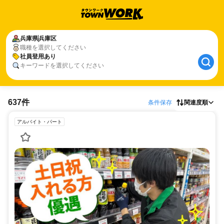
兵庫県
兵庫区
職種を選択してください
社員登用あり
キーワードを選択してください
637件
条件保存
関連度順
アルバイト・パート