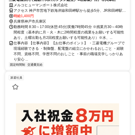
メルコヒューマンポート株式会社
アクセス 神戸市営地下鉄海岸線和田岬駅から徒歩5分、JR和田岬駅か
ら徒歩5分
時給1,400円
兵庫県神戸市兵庫区
勤務時間 8:30～17:00(休憩:45分)実働7時間45分 ※残業月30～40時
間程度（基本的に月・火・木に2時間程度の残業をお願いする可能性
あり。土曜出勤も月2回程度お願いする可能性あり）※水、...
仕事内容 【仕事内容】 【お仕事のポイント】 ・三菱電機グループで
現場経験できる ・制御盤、配電盤の組立にかかわるおしごと ・経験
不問、資格不問、学歴不問のおしごと ・事前の職場見学しっかりあ
り安心 ...
固定時間制
交通費支給
派遣社員