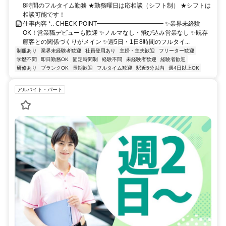
8時間のフルタイム勤務 ★勤務曜日は応相談（シフト制） ★シフトは
相談可能です！
仕事内容 *.. CHECK POINT━━━━━━━━━━━ ✨業界未経験
OK！営業職デビューも歓迎 ✨ノルマなし・飛び込み営業なし ✨既存
顧客との関係づくりがメイン ✨週5日・1日8時間のフルタイ...
制服あり
業界未経験者歓迎
社員登用あり
主婦・主夫歓迎
フリーター歓迎
学歴不問
即日勤務OK
固定時間制
経験不問
未経験者歓迎
経験者歓迎
研修あり
ブランクOK
長期歓迎
フルタイム歓迎
駅近5分以内
週4日以上OK
アルバイト・パート