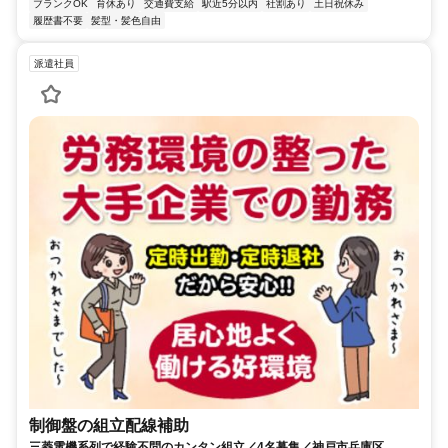
ブランクOK
育休あり
交通費支給
駅近5分以内
社割あり
土日祝休み
履歴書不要
髪型・髪色自由
派遣社員
制御盤の組立配線補助
三菱電機系列で経験不問のカンタン組立／4名募集／神戸市兵庫区