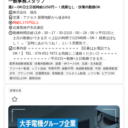
一般事務スタッフ
週2～OK◎土日祝時給1250円～！残業なし・扶養内勤務OK
株式会社 福住
交通・アクセス 新開地駅から徒歩8分
時給1,170円以上
兵庫県神戸市兵庫区
勤務時間詳細 (1)9：30～17：30 (2)10：00～18：00 ☆平日2日と、
土日の勤務ができる方 ☆上記の時間で1日5時間～OK！ 残業ほぼな
し！ →「定時にあがろうね！」という雰囲気で...
仕事内容 ＝＝＝＝＝＝＝＝＝＝＝＝＝＝＝ 【応募はお電話でも
OK！】 TEL：078-651-7872 お気軽にご連絡ください◎ ＝＝＝＝＝
＝＝＝＝＝＝＝＝＝＝ ✅平日2日〜勤務+土日勤務できる方...
業界未経験者歓迎
扶養内勤務OK
副業・WワークOK
主婦・主夫歓迎
フリーター歓迎
シフト自由
学歴不問
経験不問
未経験者歓迎
午前
経験者歓迎
夕方
ブランクOK
交通費支給
長期歓迎
フルタイム歓迎
シフト制
ピアスOK
週4日以上OK
服装自由
派遣社員