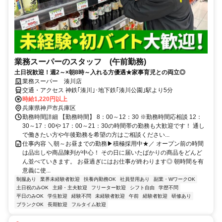
業務スーパーのスタッフ (午前勤務)
土日祝歓迎！週2～×朝8時～入れる方優遇★家事育児との両立◎
業務スーパー 湊川店
交通・アクセス 神鉄｢湊川｣･地下鉄｢湊川公園｣駅より5分
時給1,220円以上
兵庫県神戸市兵庫区
勤務時間詳細 【勤務時間】 8：00～12：30 ※勤務時間応相談 12：
30～17：00や 17：00～21：30の時間帯の勤務も大歓迎です！ 通し
で働きたい方や午後勤務を希望の方はご相談ください...
仕事内容 ＼朝～お昼までの勤務▶積極採用中★／ オープン前の時間
は品出しや商品陳列が中心！ その日に届いたばかりの商品をどんど
ん並べていきます。 お昼過ぎにはお仕事が終わります◎ 朝時間を有
意義に使...
制服あり
業界未経験者歓迎
扶養内勤務OK
社員登用あり
副業・WワークOK
土日祝のみOK
主婦・主夫歓迎
フリーター歓迎
シフト自由
学歴不問
平日のみOK
学生歓迎
経験不問
未経験者歓迎
午前
経験者歓迎
研修あり
ブランクOK
長期歓迎
フルタイム歓迎