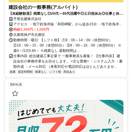
建設会社の一般事務(アルバイト)
【未経験歓迎】残業なし◎20代～40代活躍中◎土日祝休み◎仕事と休み
のメリハリを持って働ける！
平尾化建株式会社
アクセス: ・地下鉄海岸線「和田岬駅」から徒歩15分 ・地下鉄海岸線
「和田岬駅」から車で5分
時給1,300円～1,500円
兵庫県神戸市兵庫区
勤務時間・曜日: 【シフト例】 ①9：00～14：00（休憩60分）
②10：00～15：00（休憩60分） ③9：00～16：00（休憩60分） ※
週4～/1日5.6h～ ※残業なし 退勤時間は...
仕事内容: 総合建築工事企業で 一般事務員を募集！ 【仕事内容】 建
設会社の事務作業をお任せします。 <主な業務> ・システム入力 ・書
類作成 ・メール対応 （来客対応や電話対応はほとんどありませ...
急募
固定時間制
残業なし
シフト制
昇給あり
契約社員