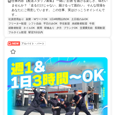
仕事内容 【配送スタッフ募集】 一緒に“お酒”を届ける楽しさ、味わい
ませんか？ 「走るだけじゃない、届けるって面白い」 そんな現場を
あなたにご用意しています。 この仕事、実はけっこうオイシイんで
す...
社員登用あり
副業・WワークOK
1日4時間以内OK
土日祝のみOK
フリーター歓迎
シフト自由
平日のみOK
学生歓迎
未経験者歓迎
午前
経験者歓迎
ネイルOK
夜間
研修あり
夕方
ブランクOK
交通費支給
長期歓迎
フルタイム歓迎
駅近5分以内
アルバイト・パート