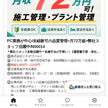
PC業務が中心/未経験可の品質管理<月72万超>弊社ス
タッフ活躍中/N00014
＊弊社スタッフ多数活躍中＊各種手当が手厚い！【履歴書不要・来社な
し・かんたん！電話で登録完了】
株式会社ニチギワールド
アクセス: JR・神戸市営地下鉄：和田岬駅から徒歩3分 ＊出張先では
直通送迎バスの利用可
時給1,800円～2,250円
兵庫県神戸市兵庫区
勤務時間・曜日: 8：30～17：30 （実働8時間 休憩60分） 【残業】
40時間/月程度あり
仕事内容: ＜プラント設備の品質管理＞ 大手重工メーカーで PCを使
用した作業が中心！ ・プラント設備の品質検査 ・チェックシートに
新着求人を受け取る
沿った検査 ・工事関連書類の確認・チェック業務 ・不具合発生時の
報...
社員登用あり
固定時間制
交通費支給
駅近5分以内
ホーム
マイリスト
メッセージ
マイページ