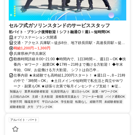
セルフ式ガソリンスタンドのサービススタッフ
初バイト・ブランク復帰歓迎！シフト融通◎！週1～短時間OK
オブリステーション大開通
交通・アクセス 兵庫駅～徒歩8分、地下鉄長田駅・高速長田駅～徒歩
13分
時給1,200円～1,300円
兵庫県神戸市兵庫区
勤務時間詳細 8:00~21:00 ◆時間内で、1日3時間～、週1日～OK ◆扶
養内・Ｗワーク・副業OK ◆17時～21時まで働ける方歓迎！ ◆年末
年始、GW、お盆働ける方大歓迎。 シフトは自己申...
仕事内容 ★未経験でも高時給1,200円スタート！ ★週1日～､8～21時
の中で「3時間～OK」 ★土日メインや短時間で私生活と両立やＷワ
ーク・副業もOK ★頑張り次第で毎月インセンティブ支給！ ★従...
制服あり
業界未経験者歓迎
社員登用あり
週1日からOK
副業・WワークOK
土日祝のみOK
主婦・主夫歓迎
資格取得支援あり
フリーター歓迎
バイク通勤OK
学歴不問
職場見学可
平日のみOK
学生歓迎
転勤なし
経験不問
未経験者歓迎
経験者歓迎
夕方
ブランクOK
アルバイト・パート