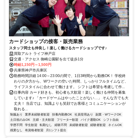
カードショップの接客・販売業務
スタッフ同士も仲良し！楽しく働けるカードショップです♪
買取アルト ライフ神戸店
交通・アクセス 御崎公園駅を出て徒歩1分
時給1,150円～1,500円
兵庫県神戸市兵庫区
勤務時間詳細 14:00～23:00の間で、1日3時間から勤務OK！ 学校終
わりの夕方から、Wワークの空いた時間、しっかりフルタイムなど、
ライフスタイルに合わせて働けます。 シフトは希望を考慮して作...
仕事内容 カード好きも、初心者も大歓迎！楽しく働ける仲間を募集
しています♪ 「カードゲームはやったことがない…」 そんな方でも大
丈夫！ 当店では、知識よりも笑顔でお客様とコミュニケーションが
取れる...
制服あり
業界未経験者歓迎
扶養内勤務OK
社員登用あり
副業・WワークOK
土日祝のみOK
主婦・主夫歓迎
フリーター歓迎
バイク通勤OK
シフト自由
学歴不問
学生歓迎
転勤なし
経験不問
未経験者歓迎
経験者歓迎
ネイルOK
残業なし
有資格者歓迎
月1シフト提出