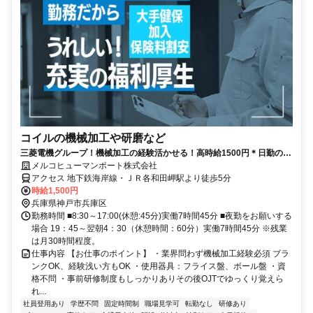
コイルの機械加工や研磨など
三菱電機グループ！機械加工の経験活かせる！高時給1500円＊日勤のみ
でも月23万以上可能
メルコヒューマンポート株式会社
アクセス 地下鉄海岸線・ＪＲ各和田岬駅より徒歩5分
時給1,500円
兵庫県神戸市兵庫区
勤務時間 ■8:30～17:00(休憩:45分)実働7時間45分 ■夜勤をお願いする
場合 19：45～翌朝4：30（休憩時間：60分）実働7時間45分 ※残業
は月30時間程度。
仕事内容 【お仕事のポイント】 ・業界問わず機械加工経験必須 ブラ
ンクOK、経験浅い方もOK ・使用器具：フライス盤、ボール盤 ・資
格不問 ・事前研修制度もしっかりありその後OJTでゆっくり覚えら
れ...
社員登用あり
学歴不問
固定時間制
職場見学可
転勤なし
研修あり