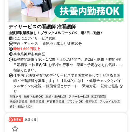
デイサービスの看護師 准看護師
血液採取業務無し！ブランク＆WワークOK！週2日～勤務♪
にこにこデイサービス兵庫
交通・アクセス 「新開地」駅より徒歩10分
時給1,600円以上
兵庫県神戸市兵庫区
勤務時間詳細 8:30～17:30 ＊上記の時間で、週2日～勤務 ＊時間･曜
日応相談 ＊扶養内OK お子様の行事や、家庭の予定などもお気軽にご
相談ください。
仕事内容 地域密着型のデイサービスで看護業務をしてくださる看護
師・准看護師を募集します！ 【具体的には】 ・健康チェックとバイ
タルサインの確認 ・服薬管理とサポート ・緊急対応 ・記録と報告 な
ど
制服あり
扶養内勤務OK
主婦・主夫歓迎
フリーター歓迎
固定時間制
未経験者歓迎
経験者歓迎
有資格者歓迎
ブランクOK
長期歓迎
フルタイム歓迎
週2・3日からOK
派遣社員