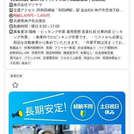
株式会社マツヤマ
交通アクセス JR和田岬線「和田岬駅」駅 徒歩6分 神戸市営地下鉄海
岸線「和田岬駅」駅 徒歩5分
時給1,430円～1,450円
兵庫県神戸市兵庫区
勤務時間・曜日 8:30～17:00
募集要項 職種 ・ピッキング作業 雇用形態 派遣社員 仕事内容 ピッキ
ング作業。 ・倉庫内でのピッキング作業です。 ・リストから必要な
部品を自動倉庫から集めていただきます。 ・作業手順は決まってお...
制服あり
扶養内勤務OK
長期
フリーター歓迎
社会保険あり
バイク通勤OK
給料前払いOK
学歴不問
固定時間制
職場見学可
転勤なし
社会保険完備
賞与あり
ブランクOK
交通費支給
フルタイム歓迎
現金払いOK
長期休暇あり
入社祝い金あり
派遣社員