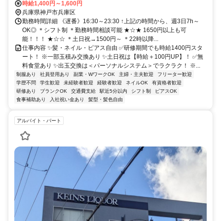
時給1,400円～1,600円
兵庫県神戸市兵庫区
勤務時間詳細 《遅番》16:30～23:30 ↑上記の時間から、週3日7h～
OK◎ ＊シフト制 ＊勤務時間相談可能 ★☆★ 1650円以上も可
能！！！ ★☆☆ ＊土日祝→1500円～ ＊22時以降...
仕事内容 ✨髪・ネイル・ピアス自由 ✅研修期間でも時給1400円スタ
ート！ ※一部玉積み交換あり ✨土日祝は【時給＋100円UP】！ ✅無
料食堂あり ✨出玉交換は＜パーソナルシステム＞でラクラク！ ※...
制服あり
社員登用あり
副業・WワークOK
主婦・主夫歓迎
フリーター歓迎
学歴不問
学生歓迎
未経験者歓迎
経験者歓迎
ネイルOK
有資格者歓迎
研修あり
ブランクOK
交通費支給
駅近5分以内
シフト制
ピアスOK
食事補助あり
入社祝い金あり
髪型・髪色自由
アルバイト・パート