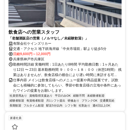
飲食店への営業スタッフ
「老舗酒販店の営業（ノルマなし／未経験歓迎）」
有限会社ケインズリカー
交通・アクセス 地下鉄海岸線「中央市場前」駅より徒歩5分
日給9,600円～12,000円
兵庫県神戸市兵庫区
勤務時間詳細 実働時間：1日あたり8時間 平均勤務日数：1ヶ月あた
り12日 〜 23日 基本勤務時間 ９：００～１８：００（休憩1時間） 残
業はありませんが、飲食店様の都合により遅い時間に来訪する可...
仕事内容 メインは飲食店様へのメニュー提案や商品提案です。試飲
会にも積極的に参加してもらい、季節や飲食店様の立地や条件にあっ
たワインの提案をお願いします。
社員登用あり
資格取得支援あり
平日のみOK
経験不問
未経験者歓迎
経験者歓迎
有資格者歓迎
月1シフト提出
研修あり
ブランクOK
交通費支給
長期歓迎
フルタイム歓迎
駅近5分以内
シフト制
社割あり
週4日以上OK
派遣社員