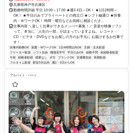
兵庫県神戸市兵庫区
勤務時間詳細 平日 10:00～17:00 ★週3.4日～OK！ ★1日2時間～
OK！ ★平日のみでプライベートとの両立◎ ★シフト融通◎ ★扶養
内・ＷワークOK！ 時間・曜日などお気軽に相談くださ...
仕事内容 ＼楽しく仕事ができるメンバー募集！／ 音楽や映像ソフト
って、本当に「人生の一部」が詰まっていますよね。 レコード・
CD・ビデオ・DVDなどをお探しの方のお手元に お届けするお仕事で
す！ ...
扶養内勤務OK
副業・WワークOK
1日4時間以内OK
主婦・主夫歓迎
フリーター歓迎
シフト自由
職場見学可
平日のみOK
経験不問
未経験者歓迎
午前
経験者歓迎
残業なし
夕方
ブランクOK
交通費支給
長期歓迎
フルタイム歓迎
駅近5分以内
週2・3日からOK
アルバイト・パート