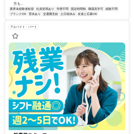
方も...
業界未経験者歓迎
社員登用あり
学歴不問
固定時間制
職場見学可
経験不問
ブランクOK
育休あり
交通費支給
土日祝休み
友達と応募OK
アルバイト・パート