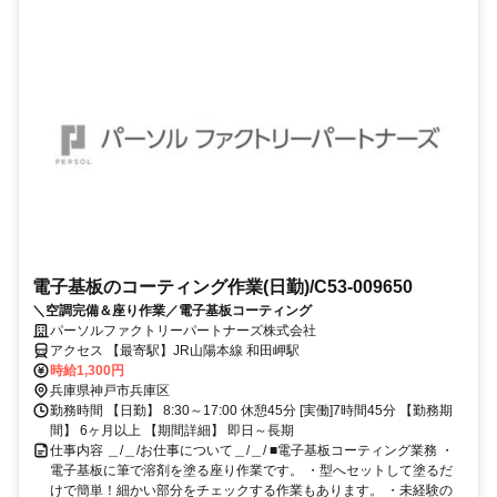
電子基板のコーティング作業(日勤)/C53-009650
＼空調完備＆座り作業／電子基板コーティング
パーソルファクトリーパートナーズ株式会社
アクセス 【最寄駅】JR山陽本線 和田岬駅
時給1,300円
兵庫県神戸市兵庫区
勤務時間 【日勤】 8:30～17:00 休憩45分 [実働]7時間45分 【勤務期
間】 6ヶ月以上 【期間詳細】 即日～長期
仕事内容 ＿/＿/お仕事について＿/＿/ ■電子基板コーティング業務 ・
電子基板に筆で溶剤を塗る座り作業です。 ・型へセットして塗るだ
けで簡単！細かい部分をチェックする作業もあります。 ・未経験の