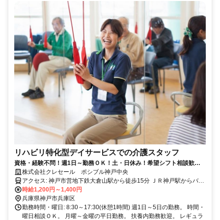
リハビリ特化型デイサービスでの介護スタッフ
資格・経験不問！週1日～勤務ＯＫ！土・日休み！希望シフト相談歓
迎！17:30迄の日勤勤務！
株式会社クレセール ポシブル神戸中央
アクセス: 神戸市営地下鉄大倉山駅から徒歩15分 ＪＲ神戸駅からバス
で17分
時給1,200円～1,400円
兵庫県神戸市兵庫区
勤務時間・曜日: 8:30～17:30(休憩1時間) 週1日～5日の勤務。 時間・
曜日相談ＯＫ。 月曜～金曜の平日勤務。 扶養内勤務歓迎。 レギュラ