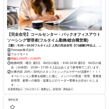
【完全在宅】コールセンター・バックオフィスアウト
ソーシング管理者(フルタイム勤務/総合職営業)
【週5：9:00～18:00フルタイム】人気の完全在宅【CS経験3年以上、営
業経験1年以上歓迎】
Passage株式会社
フルリモート
時給1,500円～2,000円
勤務時間・曜日: 週5日 8h/日の場合 ・9:00-18:00 週5日 6h/日の場
合 （1h休憩） 10:00～17:00 ※上記はあくまで参考例でございます。
仕事内容: 20代～30代のスタッフとシングルマザーが活躍中！！！！
オペレーション業務を経験した後に、メンバーの育成・管理、業務進
捗管理、顧客への報告・提案などのリーダー業務をお任せいたしま
す。...
社員登用あり
フルリモート
残業なし
在宅OK
昇給あり
契約社員