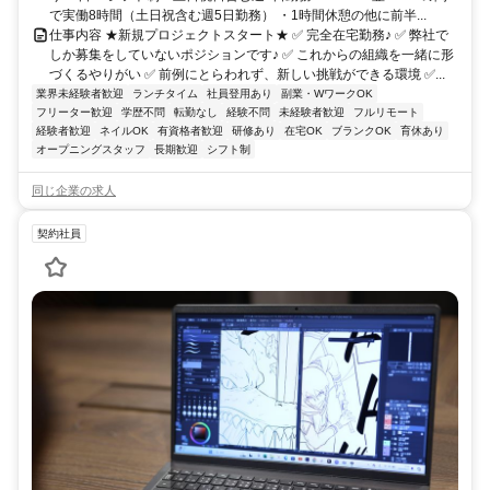
で実働8時間（土日祝含む週5日勤務） ・1時間休憩の他に前半...
仕事内容 ★新規プロジェクトスタート★ ✅ 完全在宅勤務♪ ✅ 弊社で
しか募集をしていないポジションです♪ ✅ これからの組織を一緒に形
づくるやりがい ✅ 前例にとらわれず、新しい挑戦ができる環境 ✅...
業界未経験者歓迎
ランチタイム
社員登用あり
副業・WワークOK
フリーター歓迎
学歴不問
転勤なし
経験不問
未経験者歓迎
フルリモート
経験者歓迎
ネイルOK
有資格者歓迎
研修あり
在宅OK
ブランクOK
育休あり
オープニングスタッフ
長期歓迎
シフト制
同じ企業の求人
契約社員