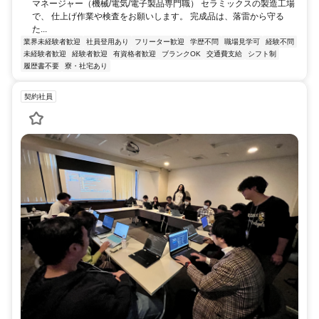
マネージャー（機械/電気/電子製品専門職） セラミックスの製造工場
で、 仕上げ作業や検査をお願いします。 完成品は、落雷から守る
た...
業界未経験者歓迎
社員登用あり
フリーター歓迎
学歴不問
職場見学可
経験不問
未経験者歓迎
経験者歓迎
有資格者歓迎
ブランクOK
交通費支給
シフト制
履歴書不要
寮・社宅あり
契約社員