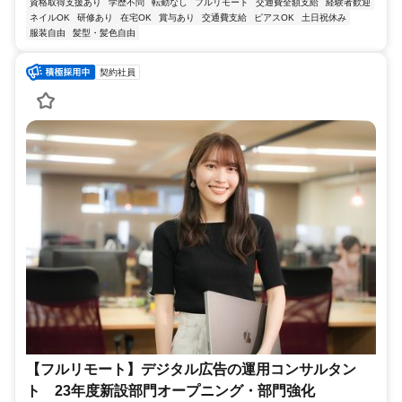
資格取得支援あり
学歴不問
転勤なし
フルリモート
交通費全額支給
経験者歓迎
ネイルOK
研修あり
在宅OK
賞与あり
交通費支給
ピアスOK
土日祝休み
服装自由
髪型・髪色自由
契約社員
【フルリモート】デジタル広告の運用コンサルタン
ト 23年度新設部門オープニング・部門強化