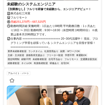
未経験のシステムエンジニア
【別業務なし】フルリモ研修で未経験から、エンジニアデビュー！
株式会社三河屋
フルリモート
月給251,370円～687,525円
勤務時間詳細 実働時間：1日あたり8時間 平均勤務日数：1ヶ月あた
り18日 〜 20日 勤務時間：9:00〜18:00（休憩時間 1時間00分） ※残
業は基本月20時間以下です。
仕事内容 ======================= 20−30代活躍中！ 現在、プロ
グラミング学習を頑張っている システムエンジニアを目指す皆様！
=======================...
業界未経験者歓迎
ランチタイム
社員登用あり
副業・WワークOK
主婦・主夫歓迎
資格取得支援あり
フリーター歓迎
学歴不問
車通勤OK
固定時間制
経験不問
未経験者歓迎
住宅手当あり
フルリモート
交通費全額支給
経験者歓迎
ネイルOK
有資格者歓迎
研修あり
在宅OK
アルバイト・パート