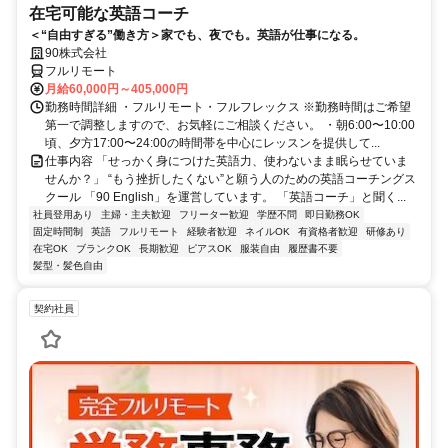
在宅可能な英語コーチ
＜“自由すぎる”働き方＞家でも、夜でも。英語が仕事になる。
90株式会社
フルリモート
月給60,000円～405,000円
勤務時間詳細 ・フルリモート・フルフレックス ※勤務時間はご希望
第一で調整しますので、お気軽にご相談ください。 ・朝6:00〜10:00
頃、夕方17:00〜24:00の時間帯を中心にレッスンを提供して...
仕事内容 「せっかく身につけた英語力、使わないまま眠らせていま
せんか？」 “もう挫折したくない”と願う人のための英語コーチングス
クール 「90 English」を運営しています。 「英語コーチ」と聞く...
社員登用あり
主婦・主夫歓迎
フリーター歓迎
学歴不問
即日勤務OK
固定時間制
英語
フルリモート
経験者歓迎
ネイルOK
有資格者歓迎
研修あり
在宅OK
ブランクOK
長期歓迎
ピアスOK
服装自由
履歴書不要
髪型・髪色自由
契約社員