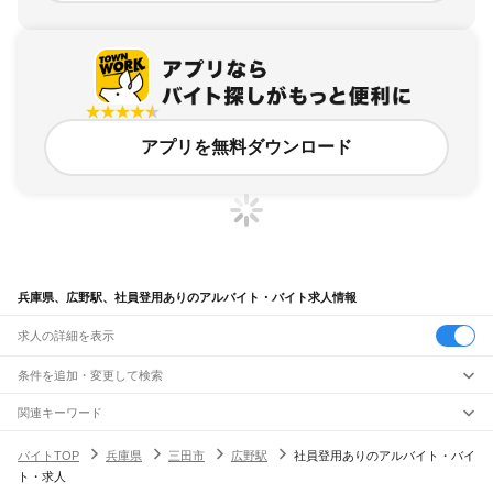
アプリを無料ダウンロード
兵庫県、広野駅、社員登用ありのアルバイト・バイト求人情報
求人の詳細を表示
条件を追加・変更して検索
市区町村を追加・変更
関連キーワード
完全在宅ワーク 全国
シール貼り 在宅
現在地周辺
ガチャガチャ
犬カフェ
兵庫県
駅を追加・変更
バイトTOP
兵庫県
三田市
広野駅
社員登用ありのアルバイト・バイ
兵庫県
すべて
ト・求人
神戸市
すべて
職種を追加・変更
JR神戸線(大阪～神戸)