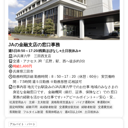
JAの金融支店の窓口事務
週5日/8:50～17:20/残業ほぼなし⭐土日祝休み⭐
JA兵庫六甲 三田西支店
交通・アクセス JR「広野」駅、西へ徒歩約3分
時給1,400円
兵庫県三田市
勤務時間詳細 勤務時間：8：50～17：20（休憩：60分） 実労働時
間：7.5時間 週５日勤務 ※勤務形態 応相談可
仕事内容 地元でお馴染みのJA兵庫六甲でのお仕事 地域のみなさまの
身近な金融窓口です。 金融機関（銀行、証券、保険など）での 窓口
業務の経験を活かせる仕事です♪ ⭐アピールポイント⭐ ✅安心・安...
社員登用あり
主婦・主夫歓迎
資格取得支援あり
バイク通勤OK
車通勤OK
固定時間制
経験不問
未経験者歓迎
交通費全額支給
経験者歓迎
交通費支給
長期歓迎
フルタイム歓迎
長期休暇あり
週4日以上OK
土日祝休み
アルバイト・パート