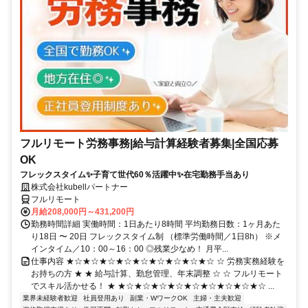
フルリモート労務事務|給与計算経験者募集|全国応募
OK
フレックスタイム✨子育て世代60％活躍中✨在宅勤務手当あり
株式会社kubellパートナー
フルリモート
月給208,000円～431,200円
勤務時間詳細 実働時間：1日あたり8時間 平均勤務日数：1ヶ月あた
り18日 〜 20日 フレックスタイム制 （標準労働時間／1日8h） ※メ
インタイム／10：00～16：00 ◎残業少なめ！ 月平...
仕事内容 ★☆★☆★☆★☆★☆★☆★☆★☆★☆ ☆ 労務実務経験を
お持ちの方 ★ ★ 給与計算、勤怠管理、年末調整 ☆ ☆ フルリモート
でスキル活かせる！ ★ ★☆★☆★☆★☆★☆★☆★☆★☆★☆ ...
業界未経験者歓迎
社員登用あり
副業・WワークOK
主婦・主夫歓迎