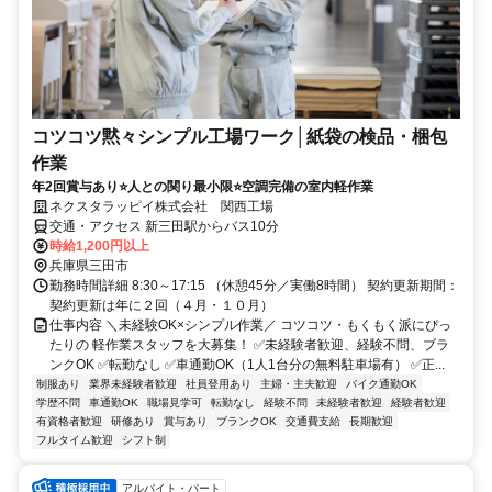
コツコツ黙々シンプル工場ワーク│紙袋の検品・梱包
作業
年2回賞与あり⭐人との関り最小限⭐空調完備の室内軽作業
ネクスタラッピイ株式会社 関西工場
交通・アクセス 新三田駅からバス10分
時給1,200円以上
兵庫県三田市
勤務時間詳細 8:30～17:15 （休憩45分／実働8時間） 契約更新期間：
契約更新は年に２回（４月・１０月）
仕事内容 ＼未経験OK×シンプル作業／ コツコツ・もくもく派にぴっ
たりの 軽作業スタッフを大募集！ ✅未経験者歓迎、経験不問、ブラ
ンクOK ✅転勤なし ✅車通勤OK（1人1台分の無料駐車場有） ✅正...
制服あり
業界未経験者歓迎
社員登用あり
主婦・主夫歓迎
バイク通勤OK
学歴不問
車通勤OK
職場見学可
転勤なし
経験不問
未経験者歓迎
経験者歓迎
有資格者歓迎
研修あり
賞与あり
ブランクOK
交通費支給
長期歓迎
フルタイム歓迎
シフト制
アルバイト・パート