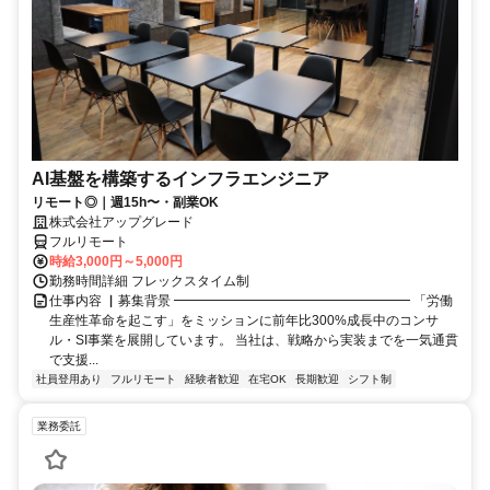
AI基盤を構築するインフラエンジニア
リモート◎｜週15h〜・副業OK
株式会社アップグレード
フルリモート
時給3,000円～5,000円
勤務時間詳細 フレックスタイム制
仕事内容 ▏募集背景 ━━━━━━━━━━━━━━━━━━ 「労働
生産性革命を起こす」をミッションに前年比300%成長中のコンサ
ル・SI事業を展開しています。 当社は、戦略から実装までを一気通貫
で支援...
社員登用あり
フルリモート
経験者歓迎
在宅OK
長期歓迎
シフト制
業務委託