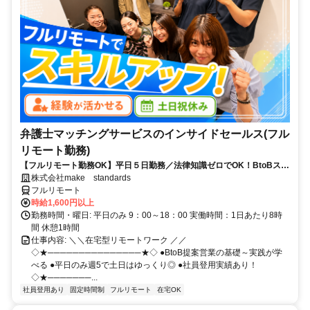
弁護士マッチングサービスのインサイドセールス(フル
リモート勤務)
【フルリモート勤務OK】平日５日勤務／法律知識ゼロでOK！BtoBスキ
ルが身につく営業職
株式会社make standards
フルリモート
時給1,600円以上
勤務時間・曜日: 平日のみ 9：00～18：00 実働時間：1日あたり8時
間 休憩1時間
仕事内容: ＼＼在宅型リモートワーク ／／
◇★───────────────★◇ ●BtoB提案営業の基礎～実践が学
べる ●平日のみ週5で土日はゆっくり◎ ●社員登用実績あり！
◇★───────...
社員登用あり
固定時間制
フルリモート
在宅OK