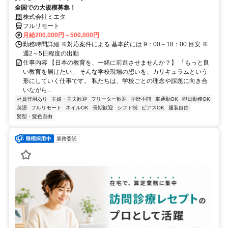
全国での大規模募集！
株式会社ミエタ
フルリモート
月給200,000円～500,000円
勤務時間詳細 ※対応案件による 基本的には 9：00～18：00 目安 ※
週2～5日程度の出勤
仕事内容 【日本の教育を、一緒に前進させませんか？】 「もっと良
い教育を届けたい」 そんな学校現場の想いを、カリキュラムという
形にしていく仕事です。 私たちは、学校ごとの理念や課題に向き合
いながら...
社員登用あり
主婦・主夫歓迎
フリーター歓迎
学歴不問
車通勤OK
即日勤務OK
英語
フルリモート
ネイルOK
長期歓迎
シフト制
ピアスOK
服装自由
髪型・髪色自由
業務委託