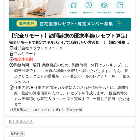
【完全リモート】訪問診療の医療事務(レセプト算定)
完全リモートで算定スキル活かして活躍したい方必見！！【限定募集】
完全リモート｜在宅医療レセプト算定（成果報酬型／業務委託）
株式会社クラウドクリニック
フルリモート
完全歩合制
勤務時間・曜日: 業務委託のため、勤務時間・休日はフレキシブルに
調整可能です。 土日祝の稼働・休暇も相談いただけます。 なお、担
当クリニックごとの運用ルール・算定ルールのレクチャーを、一部ス
タッフの...
仕事内容: ■ 仕事内容 電子カルテに入力された情報をもとに、訪問診
療・往診の算定項目を入力し、レセプトを作成します。 担当案件の
カルテ確認から算定入力・レセプト完成まで、一貫して担当いただき
ます...
社員登用あり
フルリモート
在宅OK
完全歩合制
同じ企業の求人
契約社員