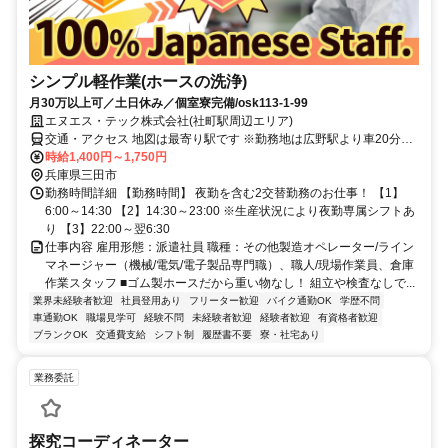
シンプル軽作業(ホースの洗浄)
月30万以上可／土日休み／個室寮完備/osk113-1-99
エヌエス・テック株式会社(社町駅周辺エリア)
交通・アクセス 地図は最寄り駅です ※勤務地は広野駅より車20分圏
内
時給1,400円～1,750円
兵庫県三田市
勤務時間詳細 【勤務時間】 夜勤を含む2交替勤務のお仕事！ 【1】
6:00～14:30 【2】14:30～23:00 ※生産状況により夜勤専属シフトあ
り 【3】22:00～翌6:30
仕事内容 雇用形態：派遣社員 職種：その他製造オペレーター/ライン
マネージャー（機械/電気/電子製品専門職）、職人/現場作業員、倉庫
作業スタッフ ■ゴム製ホースだから重い物なし！ 組立や検査なしで...
業界未経験者歓迎
社員登用あり
フリーター歓迎
バイク通勤OK
学歴不問
車通勤OK
職場見学可
経験不問
未経験者歓迎
経験者歓迎
有資格者歓迎
ブランクOK
交通費支給
シフト制
履歴書不要
寮・社宅あり
業務委託
探究コーディネーター