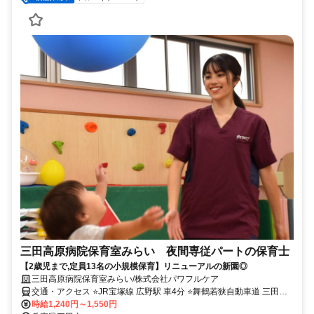
三田高原病院保育室みらい 夜間専従パートの保育士
【2歳児まで,定員13名の小規模保育】リニューアルの新園◎
三田高原病院保育室みらい/株式会社パワフルケア
交通・アクセス ⭐️JR宝塚線 広野駅 車4分 ⭐️舞鶴若狭自動車道 三田西
IC 車10分
時給1,240円～1,550円