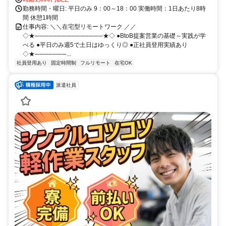
勤務時間・曜日: 平日のみ 9：00～18：00 実働時間：1日あたり8時
間 休憩1時間
仕事内容: ＼＼在宅型リモートワーク ／／
◇★───────────────★◇ ●BtoB提案営業の基礎～実践が学
べる ●平日のみ週5で土日はゆっくり◎ ●正社員登用実績あり
◇★───────...
社員登用あり
固定時間制
フルリモート
在宅OK
派遣社員