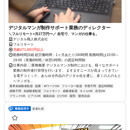
デジタルマンガ制作サポート業務のディレクター
＼フルリモート×月27万円〜／ 在宅で、マンガの仕事を。
デジタル職人株式会社
フルリモート
月給271,881円以上
勤務時間詳細 総労働時間：1ヶ月あたり160時間 勤務時間は10:00～
19:00（実働8時間／休憩1時間）の固定時間制
仕事内容 〇業務概要 デジタルマンガ制作における、様々なサポート
業務の制作進行管理を行います。 ますますニーズが高まってきてい
る電子コミック。あらゆる作品のデジタル化を通じ、多くの人のもと
へマンガを...
業界未経験者歓迎
副業・WワークOK
フリーター歓迎
学歴不問
固定時間制
経験不問
未経験者歓迎
フルリモート
経験者歓迎
ネイルOK
在宅OK
ブランクOK
ピアスOK
服装自由
ひげOK
髪型・髪色自由
派遣社員