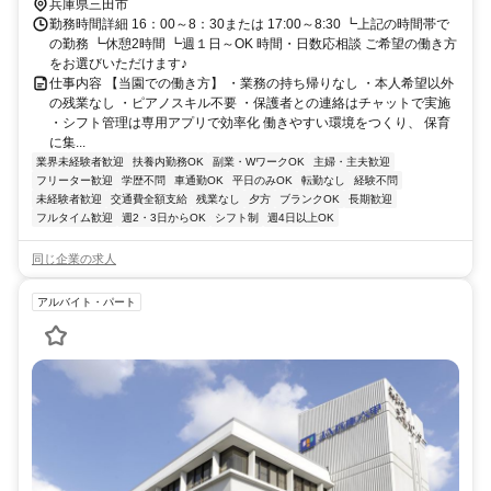
兵庫県三田市
勤務時間詳細 16：00～8：30または 17:00～8:30 ┗上記の時間帯で
の勤務 ┗休憩2時間 ┗週１日～OK 時間・日数応相談 ご希望の働き方
をお選びいただけます♪
仕事内容 【当園での働き方】 ・業務の持ち帰りなし ・本人希望以外
の残業なし ・ピアノスキル不要 ・保護者との連絡はチャットで実施
・シフト管理は専用アプリで効率化 働きやすい環境をつくり、 保育
に集...
業界未経験者歓迎
扶養内勤務OK
副業・WワークOK
主婦・主夫歓迎
フリーター歓迎
学歴不問
車通勤OK
平日のみOK
転勤なし
経験不問
未経験者歓迎
交通費全額支給
残業なし
夕方
ブランクOK
長期歓迎
フルタイム歓迎
週2・3日からOK
シフト制
週4日以上OK
同じ企業の求人
アルバイト・パート