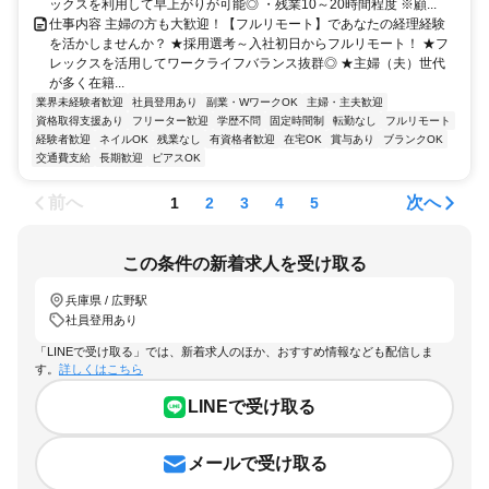
ックスを利用して早上がりが可能◎ ・残業10～20時間程度 ※顧...
仕事内容 主婦の方も大歓迎！【フルリモート】であなたの経理経験
を活かしませんか？ ★採用選考～入社初日からフルリモート！ ★フ
レックスを活用してワークライフバランス抜群◎ ★主婦（夫）世代
が多く在籍...
業界未経験者歓迎
社員登用あり
副業・WワークOK
主婦・主夫歓迎
資格取得支援あり
フリーター歓迎
学歴不問
固定時間制
転勤なし
フルリモート
経験者歓迎
ネイルOK
残業なし
有資格者歓迎
在宅OK
賞与あり
ブランクOK
交通費支給
長期歓迎
ピアスOK
前へ
次へ
1
2
3
4
5
この条件の新着求人を受け取る
兵庫県 / 広野駅
社員登用あり
「LINEで受け取る」では、新着求人のほか、おすすめ情報なども配信しま
す。
詳しくはこちら
LINEで受け取る
メールで受け取る