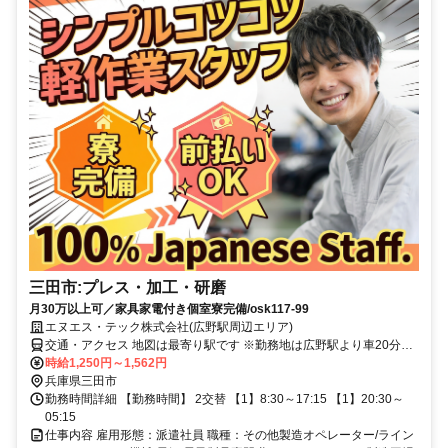
三田市:プレス・加工・研磨
月30万以上可／家具家電付き個室寮完備/osk117-99
エヌエス・テック株式会社(広野駅周辺エリア)
交通・アクセス 地図は最寄り駅です ※勤務地は広野駅より車20分圏
内
時給1,250円～1,562円
兵庫県三田市
勤務時間詳細 【勤務時間】 2交替 【1】8:30～17:15 【1】20:30～
05:15
仕事内容 雇用形態：派遣社員 職種：その他製造オペレーター/ライン