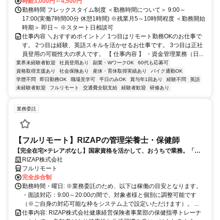
時給3,000円～4,500円
勤務時間 フレックスタイム制度 ＜勤務時間について＞ 9:00～
17:00(実働7時間00分 休憩1時間) ※残業月5～10時間程度 ＜勤務開始
時期＞ 即日～ ※スタート日相談可
仕事内容 ＼おすすめポイント／ 1つ目はリモート勤務OKのお仕事で
す。 2つ目は経験、英語スキルを活かせるお仕事です。 3つ目は正社
員登用の可能性大の求人です。 【 仕事内容 】 ・資金管理業務（日...
業界未経験者歓迎
社員登用あり
副業・WワークOK
60代も応募可
資格取得支援あり
社会保険あり
産休・育休取得実績あり
バイク通勤OK
学歴不問
即日勤務OK
職場見学可
平日のみOK
賞与年1回あり
経験不問
英語
未経験者歓迎
フルリモート
交通費全額支給
経験者歓迎
研修あり
業務委託
【フルリモート】RIZAPの管理栄養士・保健師
【完全在宅×テレアポなし】国家資格を活かして、おうちで業務。「も
う一つの安心」を。主婦・Wワーカー活躍中！「平日の日中だけ」「夕
RIZAP株式会社
方以降の数時間だけ」など、生活リズムに合わせた時間調整が可能で
フルリモート
す。1件ごとの成果報酬型だから、頑張った分だけ手応えのある収入
完全歩合制
に。充実のサポート体制で、安心の在宅ワークを始めませんか？
勤務時間・曜日: ※業務委託のため、以下は稼働の目安となります。
・面談対応：9:00～20:00の間で、対象者様と個別に調整可能です
（※ご自身の対応可能な枠をシステム上で設定いただけます）。 ...
仕事内容: RIZAP株式会社健康経営保険者事業部の保健指導トレーナ