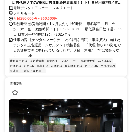
【広告代理店でのWEB広告運用経験者募集！】正社員登用率7割／電通
G／全国×完全在宅／年休126日・土日祝休み／残業月平均4時間19分
電通デジタルアンカー フルリモート
フルリモート
月給250,000円～500,000円
勤務時間 総労働時間：1ヶ月あたり160時間 ・勤務曜日：月・火・
水・木・金 ・勤務時間： [1] 09:30～18:30 ・最低勤務日数（週）：5
日 残業月平均4時間19分（2025年度）
仕事内容 【デジタルマーケティング本部】部門・事業拡大に向けた
デジタル広告運用コンサルタント積極募集！ 「代理店のBPO拠点で
広告運用実務に携わっているけれど、入稿・運用だけでは物足りな
い…」 「地...
社員登用あり
固定時間制
転勤なし
フルリモート
経験者歓迎
ネイルOK
研修あり
在宅OK
賞与あり
育休あり
長期休暇あり
ピアスOK
土日祝休み
服装自由
髪型・髪色自由
業務委託