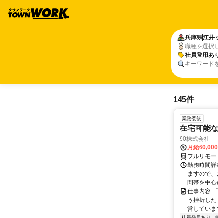
兵庫県
江井
職種を選択
社員登用あ
キーワード
145件
業務委託
在宅可能
90株式会社
月給60,00
フルリモー
勤務時間詳
ますので、お
間帯を中心に
仕事内容 
う挫折したく
営しています
社員登用あり