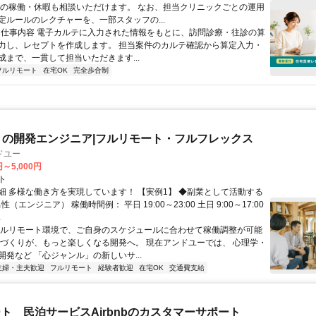
祝の稼働・休暇も相談いただけます。 なお、担当クリニックごとの運用
定ルールのレクチャーを、一部スタッフの...
 ■ 仕事内容 電子カルテに入力された情報をもとに、訪問診療・往診の算
力し、レセプトを作成します。 担当案件のカルテ確認から算定入力・
成まで、一貫して担当いただきます...
フルリモート
在宅OK
完全歩合制
リの開発エンジニア|フルリモート・フルフレックス
ドユー
円～5,000円
ト
細 多様な働き方を実現しています！ 【実例1】 ◆副業として活動する
性（エンジニア） 稼働時間例： 平日 19:00～23:00 土日 9:00～17:00
.
フルリモート環境で、ご自身のスケジュールに合わせて稼働調整が可能
ノづくりが、もっと楽しくなる開発へ。 現在アンドユーでは、 心理学・
開発など 「心ジャンル」の新しいサ...
主婦・主夫歓迎
フルリモート
経験者歓迎
在宅OK
交通費支給
ト 民泊サービスAirbnbのカスタマーサポート