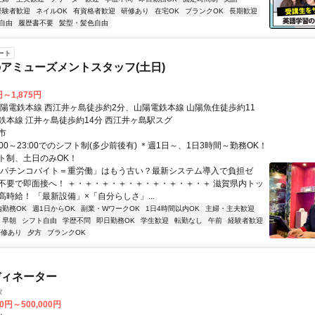
経験者歓迎
ネイルOK
有資格者歓迎
研修あり
在宅OK
ブランクOK
長期歓迎
自由
履歴書不要
髪型・髪色自由
ート
アミューズメントスタッフ(土日)
円～1,875円
山陽電鉄本線 西江井ヶ島徒歩約2分、山陽電鉄本線 山陽魚住徒歩約11
鉄本線 江井ヶ島徒歩約14分 西江井ヶ島駅スグ
市
:00～23:00でのシフト制(多少前後有) ＊週1日～、1日3時間～勤務OK！
ト制、土日のみOK！
「パチンコバイト＝重労働」はもう古い？最新システム導入で負担ゼ
不要で即面接へ！ ＋・＋・＋・＋・＋・＋・＋・＋・＋ 滋賀県内トッ
時給！ 「最新設備」×「自分らしさ」...
内勤務OK
週1日からOK
副業・WワークOK
1日4時間以内OK
主婦・主夫歓迎
早朝
シフト自由
学歴不問
即日勤務OK
学生歓迎
転勤なし
午前
経験者歓迎
研修あり
夕方
ブランクOK
ディネーター
タ
00円～500,000円