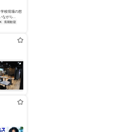
な学校現場の想
がら...
K
長期歓迎