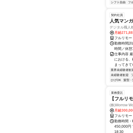
シフト自由
フ
契約社員
人気マンガ
デジタル職人
月給271,8
フルリモー
勤務時間詳細
時間／休憩
仕事内容 
における、
まってきて
業界未経験者歓
未経験者歓迎
ひげOK
髪型・
業務委託
【フルリモ
(株)Morrow Wo
月給300,0
フルリモー
勤務時間・曜
450,000
18:30