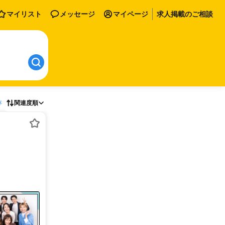
マイリスト
メッセージ
マイページ
求人掲載のご相談
存
関連度順