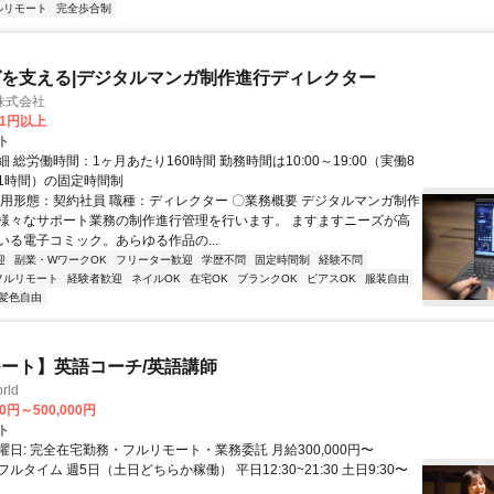
ルリモート
完全歩合制
を支える|デジタルマンガ制作進行ディレクター
株式会社
81円以上
ト
 総労働時間：1ヶ月あたり160時間 勤務時間は10:00～19:00（実働8
1時間）の固定時間制
雇用形態：契約社員 職種：ディレクター 〇業務概要 デジタルマンガ制作
様々なサポート業務の制作進行管理を行います。 ますますニーズが高
いる電子コミック。あらゆる作品の...
迎
副業・WワークOK
フリーター歓迎
学歴不問
固定時間制
経験不問
フルリモート
経験者歓迎
ネイルOK
在宅OK
ブランクOK
ピアスOK
服装自由
髪色自由
ート】英語コーチ/英語講師
rld
00円～500,000円
ト
日: 完全在宅勤務・フルリモート・業務委託 月給300,000円〜
円 フルタイム 週5日（土日どちらか稼働） 平日12:30~21:30 土日9:30〜