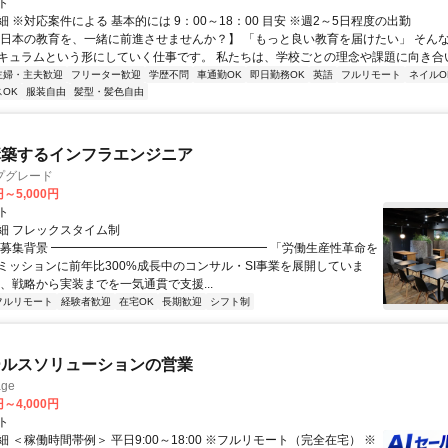
ト
 ※対応案件による 基本的には 9：00～18：00 目安 ※週2～5日程度の出勤
【日本の教育を、一緒に前進させませんか？】 「もっと良い教育を届けたい」 そん
キュラムという形にしていく仕事です。 私たちは、学校ごとの理念や課題に向き合いな
主婦・主夫歓迎
フリーター歓迎
学歴不問
車通勤OK
即日勤務OK
英語
フルリモート
ネイルO
OK
服装自由
髪型・髪色自由
構築するインフラエンジニア
プグレード
円～5,000円
ト
細 フレックスタイム制
▏募集背景 ━━━━━━━━━━━━━━━━━━ 「労働生産性革命を
ミッションに前年比300%成長中のコンサル・SI事業を展開していま
は、戦略から実装までを一気通貫で支援...
フルリモート
経験者歓迎
在宅OK
長期歓迎
シフト制
ールスソリューションの営業
ge
円～4,000円
ト
 ＜稼働時間帯例＞ 平日9:00～18:00 ※フルリモート（完全在宅） ※