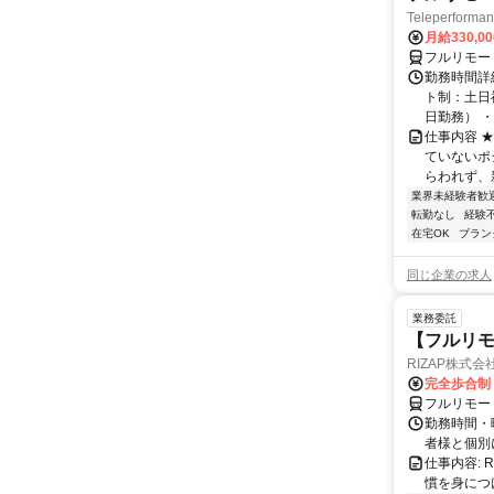
Teleperform
月給330,0
フルリモー
勤務時間詳
ト制：土日
日勤務） ・
仕事内容 
ていないポ
らわれず、新
業界未経験者歓
転勤なし
経験
在宅OK
ブラン
同じ企業の求人
業務委託
【フルリモ
RIZAP株式会
完全歩合制
フルリモー
勤務時間・
者様と個別
仕事内容:
慣を身につ