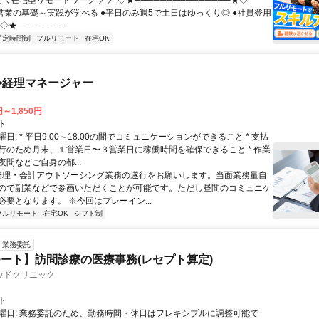
＼＼在宅型リモートワーク ／／ ◇★───────────────★◇
提案営業の基礎～実践が学べる ●平日のみ週5で土日はゆっくり◎ ●社員登用
★───────...
固定時間制
フルリモート
在宅OK
>経理マネージャー
円～1,850円
ト
日: * 平日9:00～18:00の間でコミュニケーションができること * 支払
行のため月末、１営業日〜３営業日に稼働時間を確保できること * 作業
間などご自身の都...
 経理・会計アウトソーシング業務の遂行をお願いします。当面業務量自
ので副業などで参画いただくことが可能です。ただし昼間のコミュニケ
必要となります。 ※今回はプレーイン...
フルリモート
在宅OK
シフト制
業務委託
ート】訪問診療の医療事務(レセプト算定)
ウドクリニック
ト
曜日: 業務委託のため、勤務時間・休日はフレキシブルに調整可能で