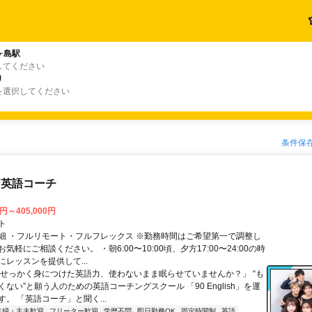
ヶ島駅
してください
り
を選択してください
条件保
な英語コーチ
0円～405,000円
ト
細 ・フルリモート・フルフレックス ※勤務時間はご希望第一で調整し
気軽にご相談ください。 ・朝6:00〜10:00頃、夕方17:00〜24:00の時
レッスンを提供して...
「せっかく身につけた英語力、使わないまま眠らせていませんか？」 “も
ない”と願う人のための英語コーチングスクール 「90 English」を運
。 「英語コーチ」と聞く...
主婦・主夫歓迎
フリーター歓迎
学歴不問
即日勤務OK
固定時間制
英語