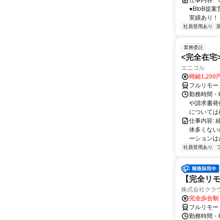
仕事内容: 
●BtoB
実績あり！ ◇
社員登用あり
業務委託
<完全在宅
エニゴル
時給1,200
フルリモー
勤務時間・曜
や請求書発
については夜
仕事内容:
体多くない
ーションは
社員登用あり
【完全リモ
株式会社クラ
完全歩合制
フルリモー
勤務時間・