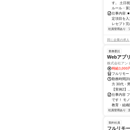
す。 土日
ルール・算
仕事内容:
定項目を入
レセプト完
社員登用あり
同じ企業の求人
業務委託
Webアプ
株式会社アン
時給3,000
フルリモー
勤務時間詳
方 30代・男
【実例2】..
仕事内容 
です！ モ
教育・組織
社員登用あり
契約社員
フルリモー