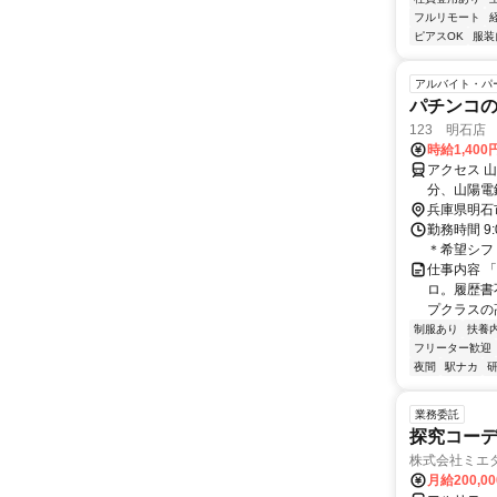
フルリモート
ピアスOK
服装
アルバイト・パ
パチンコの
123 明石店
時給1,400
アクセス 
分、山陽電
兵庫県明石
勤務時間 9
＊希望シフ
仕事内容 
ロ。履歴書
プクラスの高
制服あり
扶養
フリーター歓迎
夜間
駅ナカ
業務委託
探究コー
株式会社ミエ
月給200,0