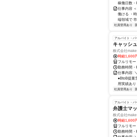
稼働日数・
仕事内容 
働ける ・時
端領域で 市
社員登用あり
アルバイト・パ
キャッシュ
株式会社make 
時給1,60
フルリモー
勤務時間・曜
仕事内容: 
●BtoB
用実績あり ◇
社員登用あり
アルバイト・パ
弁護士マッ
株式会社make 
時給1,60
フルリモー
勤務時間・曜