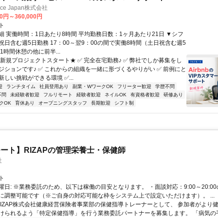
ance Japan株式会社
00円～360,000円
ト
細 実働時間：1日あたり8時間 平均勤務日数：1ヶ月あたり21日 ▼シフ
祝日含む週5日勤務 17：00～翌9：00の間で実働8時間（土日祝含む週5
1時間休憩の他に前半...
★新規プロジェクトスタート★ ✅ 完全在宅勤務♪ ✅ 弊社でしか募集をし
ジションです♪ ✅ これからの組織を一緒に形づくるやりがい ✅ 前例にと
しい挑戦ができる環境 ✅...
迎
ランチタイム
社員登用あり
副業・WワークOK
フリーター歓迎
学歴不問
不問
未経験者歓迎
フルリモート
経験者歓迎
ネイルOK
有資格者歓迎
研修あり
クOK
育休あり
オープニングスタッフ
長期歓迎
シフト制
ート】RIZAPの管理栄養士・保健師
社
ト
曜日: ※業務委託のため、以下は稼働の目安となります。 ・面談対応：9:00～20:0
に調整可能です（※ご自身の対応可能な枠をシステム上で設定いただけます）。 ...
 RIZAP株式会社健康経営保険者事業部の保健指導トレーナーとして、 参加者がより
けられるよう「特定保健指導」を行う業務委託パートナーを募集します。 「病気の手前