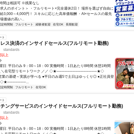
時間は相談可 ※残業なし
＜求人のポイント＞ ・フルリモート×完全週休2日！ 場所を選ばず自由に
給3,000～4,000円！ スキルに応じた高単価報酬 ・AI×セールスの最先
場価値の高い...
固定時間制
フルリモート
経験者歓迎
在宅OK
長期歓迎
ート
レス決済のインサイドセールス(フルリモート勤務)
standards
0円以上
ト
日: 平日のみ 9：00～18：00 実働時間：1日あたり8時間 休憩1時間
＼＼在宅型リモートワーク ／／ ◇★───────────────★◇
提案営業の基礎～実践が学べる ●平日のみ週5で土日はゆっくり◎ ●正社員登
★───────...
固定時間制
フルリモート
在宅OK
ート
チングサービスのインサイドセールス(フルリモート勤務)
standards
0円以上
ト
日: 平日のみ 9：00～18：00 実働時間：1日あたり8時間 休憩1時間