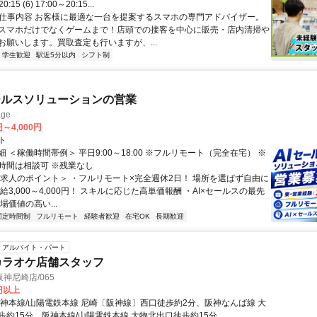
20:15 (6) 17:00～20:15...
● 仕事内容 お客様に最適な一台を提案するスマホの専門アドバイザー。
スマホだけでなくゲームまで！店頭での接客を中心に販売・店内清掃や
お願いします。買取査定も行いますが、...
学生歓迎
駅近5分以内
シフト制
ールスソリューションの営業
ge
円～4,000円
ト
 ＜稼働時間帯例＞ 平日9:00～18:00 ※フルリモート（完全在宅） ※
時間は相談可 ※残業なし
＜求人のポイント＞ ・フルリモート×完全週休2日！ 場所を選ばず自由に
給3,000～4,000円！ スキルに応じた高単価報酬 ・AI×セールスの最先
場価値の高い...
固定時間制
フルリモート
経験者歓迎
在宅OK
長期歓迎
アルバイト・パート
カラオケ店舗スタッフ
神尼崎店/065
0円以上
阪神本線/山陽電鉄本線 尼崎〔阪神線〕西口徒歩約2分、阪神なんば線 大
歩約15分、阪神本線/山陽電鉄本線 大物北出口徒歩約15分