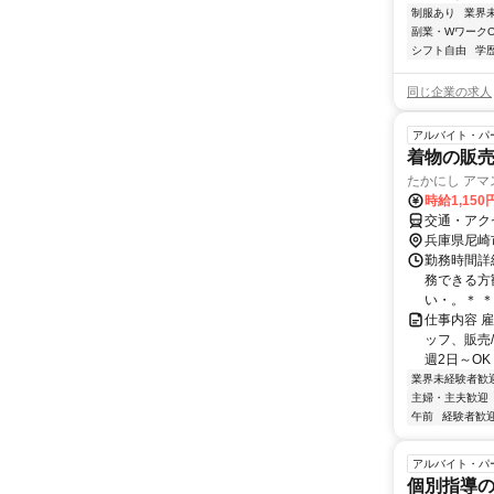
制服あり
業界
副業・WワークO
シフト自由
学
同じ企業の求人
アルバイト・パ
着物の販
たかにし ア
時給1,15
交通・アク
兵庫県尼崎
勤務時間詳細
務できる方
い・。＊ ＊
仕事内容 
ッフ、販売
週2日～OK
業界未経験者歓
主婦・主夫歓迎
午前
経験者歓
アルバイト・パ
個別指導の