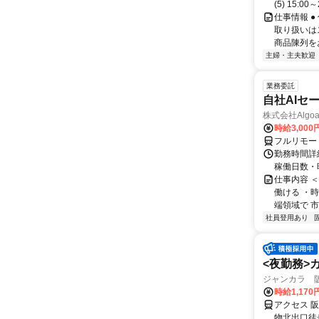
(5) 15:00～
仕事情報 
取り扱いは
商品陳列を
主婦・主夫歓迎
業務委託
自社AIセ
株式会社Algoa
時給3,000
フルリモー
勤務時間詳細
稼働日数・
仕事内容 
働ける ・時
端領域で 市
社員登用あり
<夜勤務>
ジャンカラ 阪
時給1,17
アクセス 
物北出口徒