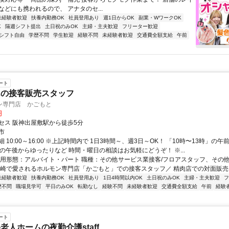
などにも携われるので、 アナタのセ...
未経験者歓迎
扶養内勤務OK
社員登用あり
週1日からOK
副業・WワークOK
K
隔週シフト提出
土日祝のみOK
主婦・主夫歓迎
フリーター歓迎
シフト自由
学歴不問
学生歓迎
経験不問
未経験者歓迎
交通費全額支給
午前
ート
んの接客販売スタッフ
ン専門店 かごもと
円
セス 阪神出屋敷駅から徒歩5分
市
 10:00～16:00 ※上記時間内で 1日3時間～、週3日～OK！ 「10時〜13時」の午
」の午後からゆったりなど 時間・曜日の相談はお気軽にどうぞ！ ※...
雇用形態：アルバイト・パート 職種：その他サービス業接客/フロアスタッフ、その他
尼崎で愛されるホルモン専門店「かごもと」での接客スタッフ／ 精肉店での対面販売をお
未経験者歓迎
扶養内勤務OK
社員登用あり
1日4時間以内OK
土日祝のみOK
主婦・主夫歓迎
フ
歴不問
職場見学可
平日のみOK
転勤なし
経験不問
未経験者歓迎
交通費全額支給
午前
経験
ート
老人ホームの夜勤介護staff