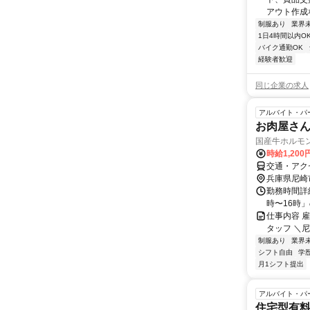
アウト作成
制服あり
業界
1日4時間以内O
バイク通勤OK
経験者歓迎
同じ企業の求人
アルバイト・パ
お肉屋さ
国産牛ホルモ
時給1,200
交通・アク
兵庫県尼崎
勤務時間詳細
時〜16時
仕事内容 
タッフ ＼
制服あり
業界
シフト自由
学
月1シフト提出
アルバイト・パ
住宅型有料