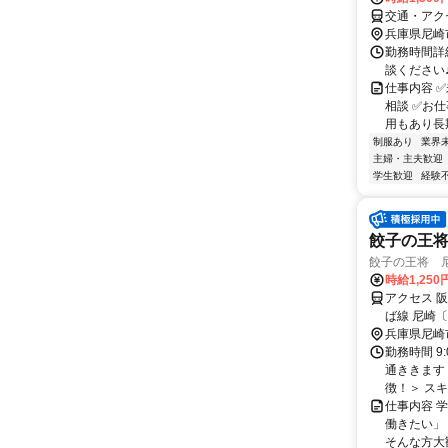
交通・アク
兵庫県尼崎
勤務時間詳細
談ください
仕事内容 
相談 ✅お
用もあり長期
制服あり
業界
主婦・主夫歓迎
学生歓迎
経験
餃子の王
餃子の王将 
時給1,25
アクセス 
ば線 尼崎
前北口徒歩
兵庫県尼崎
分！2駅利
勤務時間 9
いやすく、
通ききます
徴！＞ スキ
仕事内容 
働きたい」
そんな方大