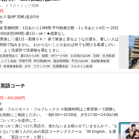
ム トラストシップ尼崎
2円
セス 阪神｢尼崎｣徒歩5分
市
 実働時間：1日あたり13時間 平均勤務日数：1ヶ月あたり4日 〜 20日
9:00(休憩3時間) 週1日～ok！★残業なし
残業無し◇週1日～勤務ＯＫ！ 家で家族と居るような介護を。優しい人ば
関係で悩みません。 わからないことがあれば何でも聞ける風通しのい
。 よく洗濯所で洗濯物を畳むときに、...
社員登用あり
週1日からOK
副業・WワークOK
土日祝のみOK
主婦・主夫歓迎
シフト自由
学歴不問
即日勤務OK
固定時間制
平日のみOK
未経験者歓迎
間
有資格者歓迎
夕方
ブランクOK
交通費支給
フルタイム歓迎
な英語コーチ
0円～405,000円
ト
細 ・フルリモート・フルフレックス ※勤務時間はご希望第一で調整し
気軽にご相談ください。 ・朝6:00〜10:00頃、夕方17:00〜24:00の時
レッスンを提供して...
「せっかく身につけた英語力、使わないまま眠らせていませんか？」 “も
ない”と願う人のための英語コーチングスクール 「90 English」を運
。 「英語コーチ」と聞く...