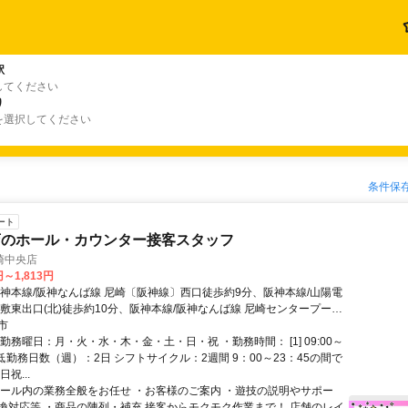
駅
してください
り
を選択してください
条件保
ート
店のホール・カウンター接客スタッフ
崎中央店
円～1,813円
阪神本線/阪神なんば線 尼崎〔阪神線〕西口徒歩約9分、阪神本線/山陽電
屋敷東出口(北)徒歩約10分、阪神本線/阪神なんば線 尼崎センタープール
約21分 2号線沿いにあるりそな銀行さん、尼崎信用金庫さんから徒歩１
市
勤務曜日：月・火・水・木・金・土・日・祝 ・勤務時間： [1] 09:00～
・最低勤務日数（週）：2日 シフトサイクル：2週間 9：00～23：45の間で
祝...
ホール内の業務全般をお任せ ・お客様のご案内 ・遊技の説明やサポー
換対応等 ・商品の陳列・補充 接客からモクモク作業まで！ 店舗のレイ