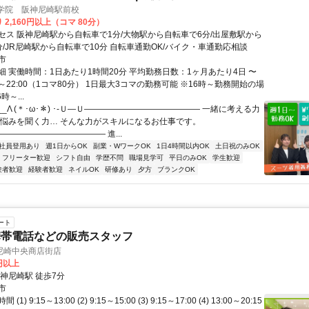
導学院 阪神尼崎駅前校
 2,160円以上（コマ 80分）
セス 阪神尼崎駅から自転車で1分/大物駅から自転車で6分/出屋敷駅から
分/JR尼崎駅から自転車で10分 自転車通勤OK/バイク・車通勤応相談
市
細 実働時間：1日あたり1時間20分 平均勤務日数：1ヶ月あたり4日 〜
:00～22:00（1コマ80分） 1日最大3コマの勤務可能 ※16時～勤務開始の場
時～...
__Λ (＊･ω･＊) ･-Ｕ―Ｕ―――――――――――――― 一緒に考える力
 悩みを聞く力… そんな力がスキルになるお仕事です。
―――――――――――― 進...
社員登用あり
週1日からOK
副業・WワークOK
1日4時間以内OK
土日祝のみOK
フリーター歓迎
シフト自由
学歴不問
職場見学可
平日のみOK
学生歓迎
験者歓迎
経験者歓迎
ネイルOK
研修あり
夕方
ブランクOK
ート
携帯電話などの販売スタッフ
尼崎中央商店街店
4円以上
神尼崎駅 徒歩7分
市
1) 9:15～13:00 (2) 9:15～15:00 (3) 9:15～17:00 (4) 13:00～20:15