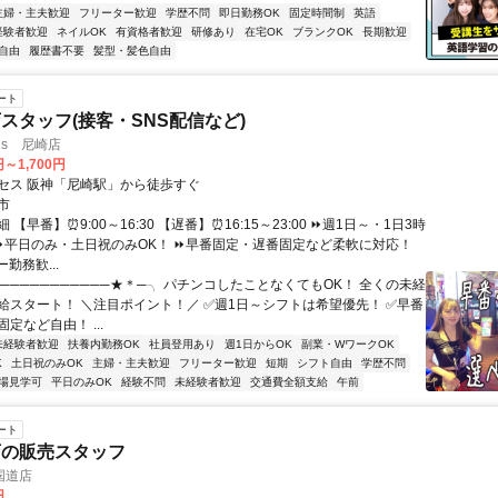
主婦・主夫歓迎
フリーター歓迎
学歴不問
即日勤務OK
固定時間制
英語
経験者歓迎
ネイルOK
有資格者歓迎
研修あり
在宅OK
ブランクOK
長期歓迎
自由
履歴書不要
髪型・髪色自由
ート
スタッフ(接客・SNS配信など)
lus 尼崎店
円～1,700円
セス 阪神「尼崎駅」から徒歩すぐ
市
【早番】⏰9:00～16:30 【遅番】⏰16:15～23:00 ⏩週1日～・1日3時
 ⏩平日のみ・土日祝のみOK！ ⏩早番固定・遅番固定など柔軟に対応！
勤務歓...
───────────★＊─╮ パチンコしたことなくてもOK！ 全くの未経
給スタート！ ＼注目ポイント！／ ✅週1日～シフトは希望優先！ ✅早番
定など自由！ ...
未経験者歓迎
扶養内勤務OK
社員登用あり
週1日からOK
副業・WワークOK
K
土日祝のみOK
主婦・主夫歓迎
フリーター歓迎
短期
シフト自由
学歴不問
場見学可
平日のみOK
経験不問
未経験者歓迎
交通費全額支給
午前
ート
店の販売スタッフ
国道店
円