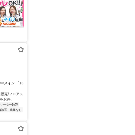
前中メイン 「13
販売/フロアス
任...
リーター歓迎
者歓迎
残業なし