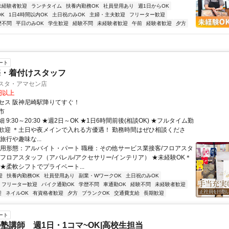
未経験者歓迎
ランチタイム
扶養内勤務OK
社員登用あり
週1日からOK
K
1日4時間以内OK
土日祝のみOK
主婦・主夫歓迎
フリーター歓迎
歴不問
平日のみOK
学生歓迎
経験不問
未経験者歓迎
午前
経験者歓迎
夕方
ート
売・着付けスタッフ
マスタ・アマセン店
0円以上
セス 阪神尼崎駅降りてすぐ！
市
 9:30～20:30 ★週2日～OK ★1日6時間前後(相談OK) ★フルタイム勤
歓迎 ＊土日や夜メインで入れる方優遇！ 勤務時間はぜひ相談くださ
旅行や趣味な...
雇用形態：アルバイト・パート 職種：その他サービス業接客/フロアスタ
/フロアスタッフ（アパレル/アクセサリー/インテリア） ★未経験OK＊
 ★柔軟シフトでプライベート...
迎
扶養内勤務OK
社員登用あり
副業・WワークOK
土日祝のみOK
フリーター歓迎
バイク通勤OK
学歴不問
車通勤OK
経験不問
未経験者歓迎
迎
ネイルOK
有資格者歓迎
夕方
ブランクOK
交通費支給
長期歓迎
ート
塾講師 週1日・1コマ~OK|高校生担当