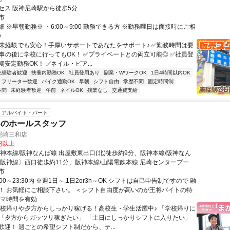
セス 阪神尼崎駅から徒歩5分
市
 ※早朝勤務※ ・6:00～9:00 勤務できる方 ※勤務曜日は面接時にご相
♪
✅未経験でも安心！手厚いサポートであなたをサポート♪ ✅勤務時間は要
仕事の後に学校に行ってもOK！ ✅プライベートとの両立可能◎ ✅社員登
安定勤務OK！ ✅ネイル・ピア...
未経験者歓迎
扶養内勤務OK
社員登用あり
副業・WワークOK
1日4時間以内OK
フリーター歓迎
バイク通勤OK
早朝
シフト自由
学歴不問
固定時間制
不問
未経験者歓迎
午前
ネイルOK
残業なし
交通費支給
アルバイト・パート
将のホールスタッフ
尼崎三和店
0円以上
阪神本線/阪神なんば線 出屋敷東出口(北)徒歩約9分、阪神本線/阪神なん
〔阪神線〕西口徒歩約11分、阪神本線/山陽電鉄本線 尼崎センタープール
約20分 阪神本線「出屋敷駅」から徒歩7分、「阪神尼崎駅」から徒歩10
市
用可能で、三和本通商店街近くの立地です。学校帰りやWワークにも通
:00～23:30内 ※週1日～,1日2or3h～OK シフトは自己申告制ですので 融
近隣エリアから通うスタッフも多数活躍しています。
！ お気軽にご相談下さい。 ＜シフト自由度が高いのが王将バイトの特
マ時間を有効...
学校帰りや夕方からしっかり稼げる！高校生・学生活躍中♪ 「学校帰りに
「夕方からガッツリ稼ぎたい」 「土日にしっかりシフトに入りたい」
歓迎！ 週ごとの希望シフト制だから、テ...