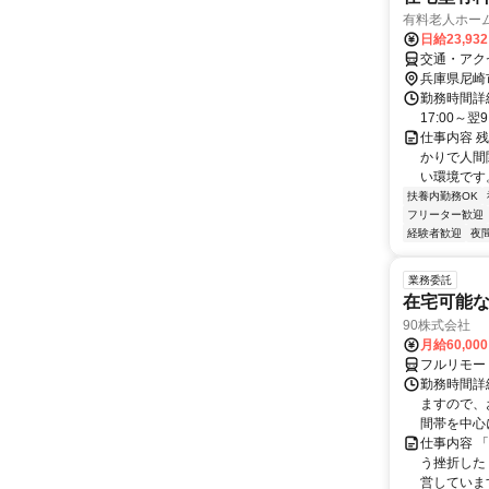
有料老人ホー
日給23,93
交通・アク
兵庫県尼崎
勤務時間詳細
17:00～翌
仕事内容 
かりで人間
い環境です
扶養内勤務OK
フリーター歓迎
経験者歓迎
夜
業務委託
在宅可能
90株式会社
月給60,00
フルリモー
勤務時間詳
ますので、お
間帯を中心に
仕事内容 
う挫折したく
営しています