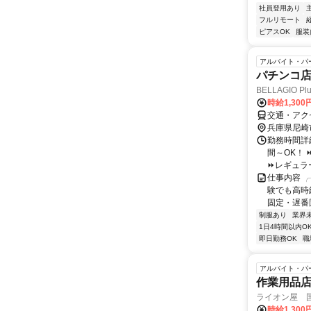
社員登用あり
フルリモート
ピアスOK
服装
アルバイト・パ
パチンコ店
BELLAGIO P
時給1,300
交通・アク
兵庫県尼崎
勤務時間詳細 
間～OK！
⏩レギュラー
仕事内容 ╭
験でも高時
固定・遅番固
制服あり
業界
1日4時間以内O
即日勤務OK
職
アルバイト・パ
作業用品
ライオン屋 
時給1,300