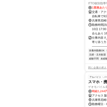
ITTO個別指
1業務あたり
交通・アク
自転車で9
兵庫県尼崎
勤務時間詳
10日 17
合もあり 16
仕事内容 Λ
寄り添う力
――――――
扶養内勤務OK
主婦・主夫歓迎
経験不問
未経
同じ企業の求人
アルバイト・パ
スマホ・
ゲオモバイル
時給1,24
アクセス 阪
兵庫県尼崎
勤務曜日・時間 (