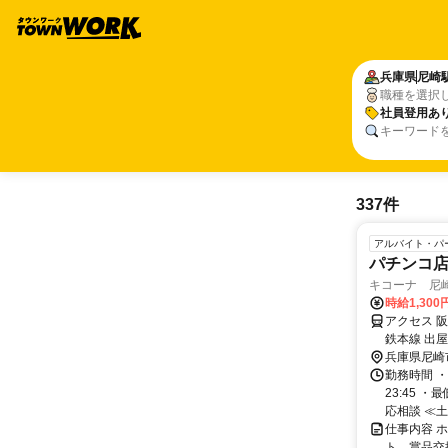
兵庫県
尼崎
職種を選択
社員登用あ
キーワード
337件
アルバイト・パ
パチンコ
キコーナ 尼
時給1,300
アクセス 
鉄本線 出
前北口徒歩
兵庫県尼崎
分
勤務時間 ・
23:45 
応相談 ≪土日
仕事内容 
ト、賞品交