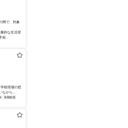
0の間で、対象
健康的な生活習
...
な学校現場の想
がら...
K
長期歓迎