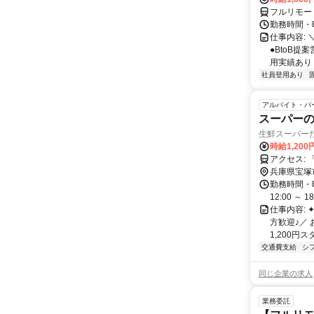
フルリモー
勤務時間・曜
仕事内容: 
●BtoB
用実績あり ◇
社員登用あり
アルバイト・パ
スーパーの
生鮮スーパー
時給1,20
兵庫県宝塚
勤務時間・曜日
12:00 ～ 1
仕事内容:
方歓迎♪／ 
1,200円スタ
交通費支給
シ
同じ企業の求人
業務委託