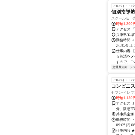
アルバイト・パ
個別指導塾
スクールIE 
時給1,200
アクセス 
兵庫県宝塚
勤務時間 ＜
水,木,金,
仕事内容 
☆英語をメ
すので、ご相
交通費支給
シ
アルバイト・パ
コンビニ
セブン-イレブ
時給1,130
アクセス 
分、阪急宝
兵庫県宝塚
勤務時間 ・
09:05 [2] 0
仕事内容 