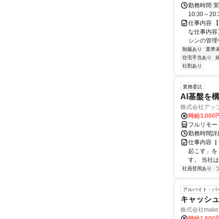
勤務時間 実
10:30～2
仕事内容 
な仕事内容
シンの管理や
制服あり
業界
住宅手当あり
社割あり
業務委託
AI基盤を
株式会社アッ
時給3,000
フルリモー
勤務時間詳
仕事内容 
起こす」を
す。 当社
社員登用あり
アルバイト・パ
キャッシュ
株式会社make 
時給1,60