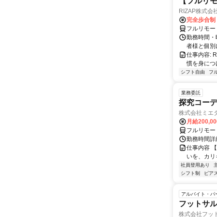
【フルリモ
RIZAP株式会
完全歩合制
フルリモー
勤務時間・
者様と個別
仕事内容:
慣を身につ
シフト自由
フ
業務委託
探究コー
株式会社ミエ
月給200,0
フルリモー
勤務時間詳細
仕事内容 
いを、カリ
社員登用あり
シフト制
ピアス
アルバイト・パ
フットサ
株式会社フッ