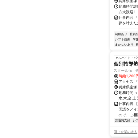
兵庫県宝塚
勤務時間詳細
方大歓迎!!
仕事内容 
夢を叶えた
――――――
制服あり
社員
シフト自由
学
まかないあり
アルバイト・パ
個別指導塾
スクールIE 
時給1,200
アクセス 
兵庫県宝塚
勤務時間 ＜
水,木,金,
仕事内容 【
国語をメイ
ので、ご相談
交通費支給
シ
同じ企業の求人