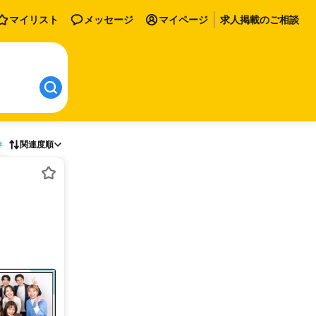
マイリスト
メッセージ
マイページ
求人掲載のご相談
存
関連度順