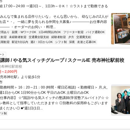
市
 17:00～24:00 ⇒週3日～、1日3h～ＯＫ！ ☆ラストまで勤務できる
「みんなで集まれる店作りたいな」 そんな思いから、 幼なじみの2人が
お店＊・。 一緒に夢を見られる仲間を大募集♪ ―――――お仕事内容
―― ・オーダーのお伺い ・料理...
登用あり
副業・WワークOK
1日4時間以内OK
フリーター歓迎
バイク通勤OK
生歓迎
未経験者歓迎
交通費全額支給
経験者歓迎
夕方
交通費支給
長期歓迎
駅近5分以内
週2・3日からOK
シフト制
深夜
友達と応募OK
ート
講師 / やる気スイッチグループ / スクールIE 売布神社駅前校
売布神社駅前校
円～2,000円
『売布神社駅』より徒歩1分
市
勤務時間＞ 16：20～21：00 (時間・曜日応相談) ＜勤務曜日＞ 月,火,
土 週1日からOK 1日90分からOK 平日のみOK 土曜日のみOK
仕事内容】 ☆*国語/やる気スイッチの塾講師(学習塾アルバイト)*☆ ☆
ン教科として指導していただきます☆ ◎別教科の採用枠もございます
ください◎ ■*週1日(1日...
フト制