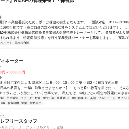
ート】RIZAPの管理栄養士・保健師
社
ト
曜日: ※業務委託のため、以下は稼働の目安となります。 ・面談対応：9:00～20:0
に調整可能です（※ご自身の対応可能な枠をシステム上で設定いただけます）。 ...
 RIZAP株式会社健康経営保険者事業部の保健指導トレーナーとして、 参加者がより
けられるよう「特定保健指導」を行う業務委託パートナーを募集します。 「病気の手前
ルリモート
完全歩合制
ディネーター
タ
00円～500,000円
ト
 ※対応案件による 基本的には 9：00～18：00 目安 ※週2～5日程度の出勤
【日本の教育を、一緒に前進させませんか？】 「もっと良い教育を届けたい」 そん
キュラムという形にしていく仕事です。 私たちは、学校ごとの理念や課題に向き合いな
主婦・主夫歓迎
フリーター歓迎
学歴不問
車通勤OK
即日勤務OK
英語
フルリモート
ネイルO
OK
服装自由
髪型・髪色自由
ート
ルレフリースタッフ
トサルアリーナ フットサルアリーナ宝塚