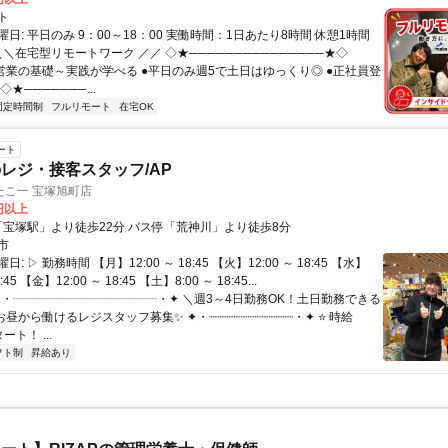
ト
日: 平日のみ 9：00～18：00 実働時間：1日あたり8時間 休憩1時間
＼＼在宅型リモートワーク ／／ ◇★───────────────★◇
提案営業の基礎～実践が学べる ●平日のみ週5で土日はゆっくり◎ ●正社員登
★───────...
固定時間制
フルリモート
在宅OK
ート
レジ・接客スタッフ/AP
たこ一 宝塚旭町店
0円以上
アクセス: 「宝塚駅」より徒歩22分 バス停「荒神川」より徒歩8分
市
: ▷ 勤務時間 【月】12:00 ～ 18:45 【火】12:00 ～ 18:45 【水】
8:45 【金】12:00 ～ 18:45 【土】8:00 ～ 18:45...
 ✦・┈┈┈┈┈┈┈┈┈┈┈┈・✦ ＼週3～4日勤務OK！土日勤務できる
お昼から働けるレジスタッフ募集✨ ✦・┈┈┈┈┈┈┈┈┈┈┈┈・✦ ⭐️ 時給
ート！ ...
フト制
昇給あり