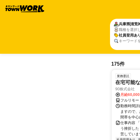
兵庫県
清荒
職種を選択
社員登用あ
キーワード
175件
業務委託
在宅可能
90株式会社
月給60,00
フルリモー
勤務時間詳
ますので、お
間帯を中心に
仕事内容 
う挫折したく
営しています
社員登用あり