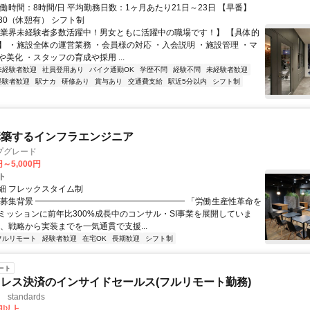
働時間：8時間/日 平均勤務日数：1ヶ月あたり21日～23日 【早番】
0:30（休憩有） シフト制
【業界未経験者多数活躍中！男女ともに活躍中の職場です！】 【具体的
】 ・施設全体の運営業務 ・会員様の対応 ・入会説明 ・施設管理 ・マ
美化 ・スタッフの育成や採用 ...
未経験者歓迎
社員登用あり
バイク通勤OK
学歴不問
経験不問
未経験者歓迎
経験者歓迎
駅ナカ
研修あり
賞与あり
交通費支給
駅近5分以内
シフト制
構築するインフラエンジニア
プグレード
円～5,000円
ト
細 フレックスタイム制
▏募集背景 ━━━━━━━━━━━━━━━━━━ 「労働生産性革命を
ミッションに前年比300%成長中のコンサル・SI事業を展開していま
は、戦略から実装までを一気通貫で支援...
フルリモート
経験者歓迎
在宅OK
長期歓迎
シフト制
ート
レス決済のインサイドセールス(フルリモート勤務)
standards
0円以上