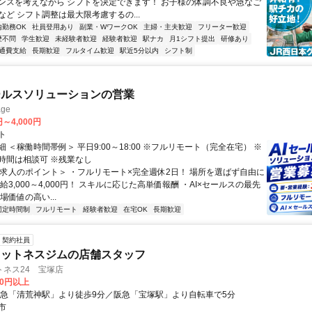
ンスを考えながら シフトを決定できます！ お子様の体調不良や急なご
など シフト調整は最大限考慮するの...
内勤務OK
社員登用あり
副業・WワークOK
主婦・主夫歓迎
フリーター歓迎
歴不問
学生歓迎
未経験者歓迎
経験者歓迎
駅ナカ
月1シフト提出
研修あり
通費支給
長期歓迎
フルタイム歓迎
駅近5分以内
シフト制
ールスソリューションの営業
ge
円～4,000円
ト
 ＜稼働時間帯例＞ 平日9:00～18:00 ※フルリモート（完全在宅） ※
時間は相談可 ※残業なし
＜求人のポイント＞ ・フルリモート×完全週休2日！ 場所を選ばず自由に
給3,000～4,000円！ スキルに応じた高単価報酬 ・AI×セールスの最先
場価値の高い...
固定時間制
フルリモート
経験者歓迎
在宅OK
長期歓迎
契約社員
ィットネスジムの店舗スタッフ
トネス24 宝塚店
00円以上
阪急「清荒神駅」より徒歩9分／阪急「宝塚駅」より自転車で5分
市