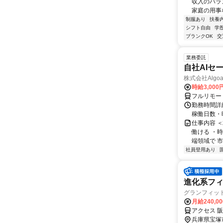
収入のバラ
家庭の用事
制服あり
扶養
シフト自由
学
ブランクOK
交
業務委託
自社AIセ
株式会社Algoa
時給3,000
フルリモー
勤務時間詳細
稼働日数・
仕事内容 
働ける ・時
端領域で 市
社員登用あり
進化系フ
グランフィッ
月給240,0
アクセス 
兵庫県宝塚