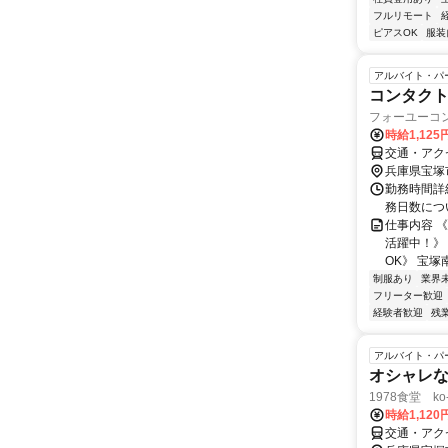
フルリモート
ピアスOK
服装
アルバイト・パ
コンタク
フォーユーコ
時給1,12
交通・アク
兵庫県宝塚
勤務時間詳細 
務日数につ
仕事内容 
活躍中！》
OK》 宝塚
制服あり
業界
フリーター歓迎
経験者歓迎
残
アルバイト・パ
オシャレ
1978食堂 ko
時給1,12
交通・アク