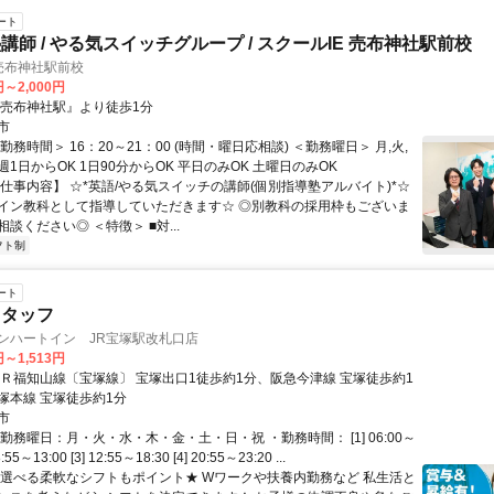
ート
講師 / やる気スイッチグループ / スクールIE 売布神社駅前校
売布神社駅前校
円～2,000円
『売布神社駅』より徒歩1分
市
勤務時間＞ 16：20～21：00 (時間・曜日応相談) ＜勤務曜日＞ 月,火,
土 週1日からOK 1日90分からOK 平日のみOK 土曜日のみOK
【仕事内容】 ☆*英語/やる気スイッチの講師(個別指導塾アルバイト)*☆
イン教科として指導していただきます☆ ◎別教科の採用枠もございま
談ください◎ ＜特徴＞ ■対...
フト制
ート
スタッフ
ンハートイン JR宝塚駅改札口店
円～1,513円
ＪＲ福知山線〔宝塚線〕 宝塚出口1徒歩約1分、阪急今津線 宝塚徒歩約1
塚本線 宝塚徒歩約1分
市
勤務曜日：月・火・水・木・金・土・日・祝 ・勤務時間： [1] 06:00～
8:55～13:00 [3] 12:55～18:30 [4] 20:55～23:20 ...
★選べる柔軟なシフトもポイント★ Wワークや扶養内勤務など 私生活と