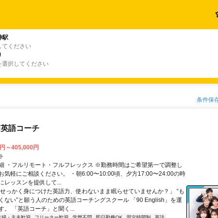
神駅
してください
り
を選択してください
条件保
な英語コーチ
0円～405,000円
ト
細 ・フルリモート・フルフレックス ※勤務時間はご希望第一で調整し
気軽にご相談ください。 ・朝6:00〜10:00頃、夕方17:00〜24:00の時
レッスンを提供して...
「せっかく身につけた英語力、使わないまま眠らせていませんか？」 “も
ない”と願う人のための英語コーチングスクール 「90 English」を運
。 「英語コーチ」と聞く...
主婦・主夫歓迎
フリーター歓迎
学歴不問
即日勤務OK
固定時間制
英語