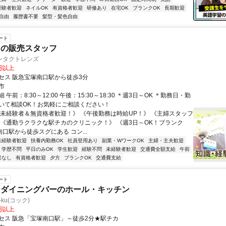
経験者歓迎
ネイルOK
有資格者歓迎
研修あり
在宅OK
ブランクOK
長期歓迎
自由
履歴書不要
髪型・髪色自由
ート
トの販売スタッフ
ンタクトレンズ
5円以上
セス 阪急宝塚南口駅から徒歩3分
市
午前：8:30～12:00 午後：15:30～18:30 ＊週3日～OK ＊勤務日・勤
いて相談OK！お気軽にご相談ください！
《未経験者＆無資格者歓迎！》 《午後勤務は時給UP！》 《主婦スタッフ
 《通勤ラクラクな駅チカのクリニック！》 《週3日～OK！ブランク
南口駅から徒歩スグにある コン...
未経験者歓迎
扶養内勤務OK
社員登用あり
副業・WワークOK
主婦・主夫歓迎
学歴不問
平日のみOK
学生歓迎
経験不問
未経験者歓迎
交通費全額支給
午前
業なし
有資格者歓迎
夕方
ブランクOK
交通費支給
ート
なダイニングバーのホール・キッチン
-ku(コック)
0円以上
セス 阪急「宝塚南口駅」～徒歩2分★駅チカ