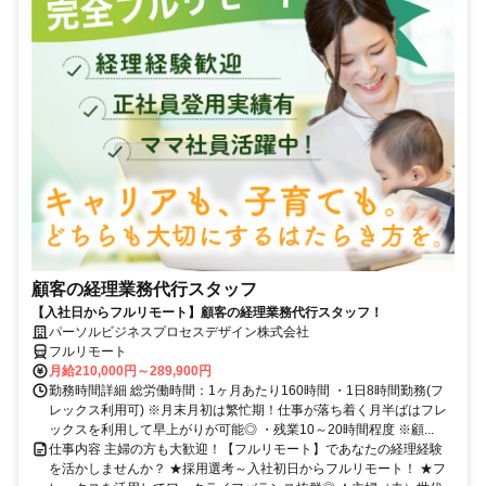
顧客の経理業務代行スタッフ
【入社日からフルリモート】顧客の経理業務代行スタッフ！
パーソルビジネスプロセスデザイン株式会社
フルリモート
月給210,000円～289,900円
勤務時間詳細 総労働時間：1ヶ月あたり160時間 ・1日8時間勤務(フ
レックス利用可) ※月末月初は繁忙期！仕事が落ち着く月半ばはフレ
ックスを利用して早上がりが可能◎ ・残業10～20時間程度 ※顧...
仕事内容 主婦の方も大歓迎！【フルリモート】であなたの経理経験
を活かしませんか？ ★採用選考～入社初日からフルリモート！ ★フ