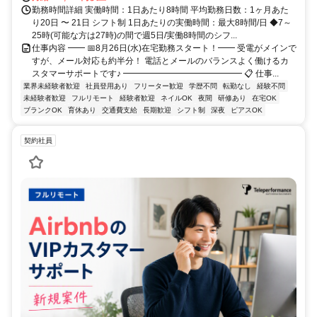
勤務時間詳細 実働時間：1日あたり8時間 平均勤務日数：1ヶ月あた
り20日 〜 21日 シフト制 1日あたりの実働時間：最大8時間/日 ◆7～
25時(可能な方は27時)の間で週5日/実働8時間のシフ...
仕事内容 ━━ 📅8月26日(水)在宅勤務スタート！━━ 受電がメインで
すが、メール対応も約半分！ 電話とメールのバランスよく働けるカ
スタマーサポートです♪ ━━━━━━━━━━━━━━ 📋 仕事...
業界未経験者歓迎
社員登用あり
フリーター歓迎
学歴不問
転勤なし
経験不問
未経験者歓迎
フルリモート
経験者歓迎
ネイルOK
夜間
研修あり
在宅OK
ブランクOK
育休あり
交通費支給
長期歓迎
シフト制
深夜
ピアスOK
契約社員