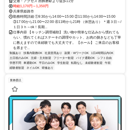
交通・アクセス 西飾磨駅より徒歩11分
時給1,170円～1,350円
兵庫県姫路市
勤務時間詳細 ①9:30から14:00〜15:00 ②11:00から14:00〜15:00
③17:00から21:00〜22:00 ④11時から21時 （休憩あり） ＊週３日～/
１日３ｈ～ok！長期...
仕事内容 【キッチン調理補助】 洗い物や簡単な仕込みから慣れても
らい、慣れてくればステーキの調理やカット、お肉の捌きなども丁寧
に教えますので未経験でも大丈夫です。 【ホール】 ご来店のお客様
を席まで...
制服あり
扶養内勤務OK
社員登用あり
副業・WワークOK
1日4時間以内OK
土日祝のみOK
主婦・主夫歓迎
フリーター歓迎
バイク通勤OK
シフト自由
学歴不問
車通勤OK
平日のみOK
学生歓迎
転勤なし
未経験者歓迎
午前
経験者歓迎
ネイルOK
研修あり
業務委託