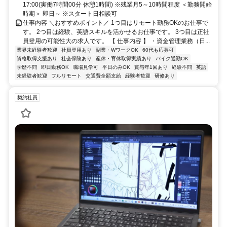
17:00(実働7時間00分 休憩1時間) ※残業月5～10時間程度 ＜勤務開始
時期＞ 即日～ ※スタート日相談可
仕事内容 ＼おすすめポイント／ 1つ目はリモート勤務OKのお仕事で
す。 2つ目は経験、英語スキルを活かせるお仕事です。 3つ目は正社
員登用の可能性大の求人です。 【 仕事内容 】 ・資金管理業務（日...
業界未経験者歓迎
社員登用あり
副業・WワークOK
60代も応募可
資格取得支援あり
社会保険あり
産休・育休取得実績あり
バイク通勤OK
学歴不問
即日勤務OK
職場見学可
平日のみOK
賞与年1回あり
経験不問
英語
未経験者歓迎
フルリモート
交通費全額支給
経験者歓迎
研修あり
契約社員