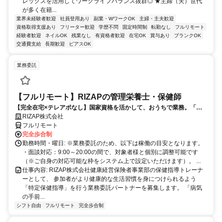
レックスを活用してワークライフバランス抜群◎ ★主婦（夫）世代
が多く在籍...
業界未経験者歓迎
社員登用あり
副業・WワークOK
主婦・主夫歓迎
資格取得支援あり
フリーター歓迎
学歴不問
固定時間制
転勤なし
フルリモート
経験者歓迎
ネイルOK
残業なし
有資格者歓迎
在宅OK
賞与あり
ブランクOK
交通費支給
長期歓迎
ピアスOK
業務委託
【フルリモート】RIZAPの管理栄養士・保健師
【完全在宅×テレアポなし】国家資格を活かして、おうちで業務。「も
う一つの安心」を。主婦・Wワーカー活躍中！「平日の日中だけ」「夕
RIZAP株式会社
方以降の数時間だけ」など、生活リズムに合わせた時間調整が可能で
フルリモート
す。1件ごとの成果報酬型だから、頑張った分だけ手応えのある収入
完全歩合制
に。充実のサポート体制で、安心の在宅ワークを始めませんか？
勤務時間・曜日: ※業務委託のため、以下は稼働の目安となります。
・面談対応：9:00～20:00の間で、対象者様と個別に調整可能です
（※ご自身の対応可能な枠をシステム上で設定いただけます）。 ...
仕事内容: RIZAP株式会社健康経営保険者事業部の保健指導トレーナ
ーとして、 参加者がより健康的な生活習慣を身につけられるよう
「特定保健指導」を行う業務委託パートナーを募集します。 「病気
の手前...
シフト自由
フルリモート
完全歩合制