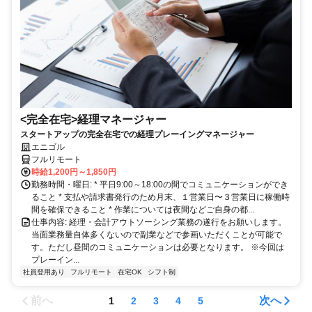
<完全在宅>経理マネージャー
スタートアップの完全在宅での経理プレーイングマネージャー
エニゴル
フルリモート
時給1,200円～1,850円
勤務時間・曜日: * 平日9:00～18:00の間でコミュニケーションができ
ること * 支払や請求書発行のため月末、１営業日〜３営業日に稼働時
間を確保できること * 作業については夜間などご自身の都...
仕事内容: 経理・会計アウトソーシング業務の遂行をお願いします。
当面業務量自体多くないので副業などで参画いただくことが可能で
す。ただし昼間のコミュニケーションは必要となります。 ※今回は
プレーイン...
社員登用あり
フルリモート
在宅OK
シフト制
前へ
次へ
1
2
3
4
5