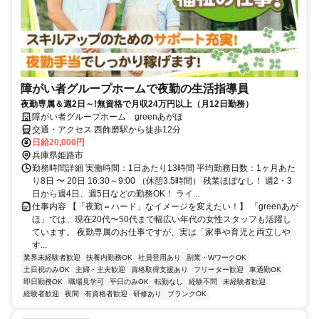
障がい者グループホームで夜勤の生活指導員
夜勤専属＆週2日～!無資格で月収24万円以上（月12日勤務）
障がい者グループホーム greenあがほ
交通・アクセス 西飾磨駅から徒歩12分
日給20,000円
兵庫県姫路市
勤務時間詳細 実働時間：1日あたり13時間 平均勤務日数：1ヶ月あた
り8日 〜 20日 16:30～9:00 （休憩3.5時間） 残業ほぼなし！ 週2・3
日から週4日、週5日などの勤務OK！ ライ...
仕事内容 【「夜勤＝ハード」なイメージを変えたい！】 「greenあが
ほ」では、現在20代〜50代まで幅広い年代の女性スタッフも活躍し
ています。 夜勤専属のお仕事ですが、実は「家事や育児と両立しや
す...
業界未経験者歓迎
扶養内勤務OK
社員登用あり
副業・WワークOK
土日祝のみOK
主婦・主夫歓迎
資格取得支援あり
フリーター歓迎
車通勤OK
即日勤務OK
職場見学可
平日のみOK
転勤なし
経験不問
未経験者歓迎
経験者歓迎
夜間
有資格者歓迎
研修あり
ブランクOK