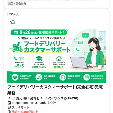
髪型・髪色自由
契約社員
フードデリバリーカスタマーサポート(完全在宅)受電
業務
メール対応5割！受電とメールのバランス◎(TP03R)
Teleperformance Japan株式会社
フルリモート
月給218,400円以上