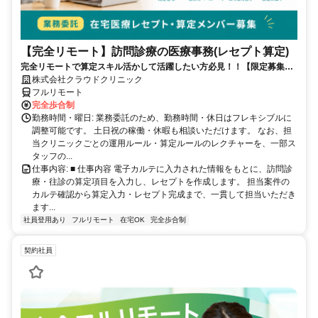
【完全リモート】訪問診療の医療事務(レセプト算定)
完全リモートで算定スキル活かして活躍したい方必見！！【限定募集】
完全リモート｜在宅医療レセプト算定（成果報酬型／業務委託）
株式会社クラウドクリニック
フルリモート
完全歩合制
勤務時間・曜日: 業務委託のため、勤務時間・休日はフレキシブルに
調整可能です。 土日祝の稼働・休暇も相談いただけます。 なお、担
当クリニックごとの運用ルール・算定ルールのレクチャーを、一部ス
タッフの...
仕事内容: ■ 仕事内容 電子カルテに入力された情報をもとに、訪問診
療・往診の算定項目を入力し、レセプトを作成します。 担当案件の
カルテ確認から算定入力・レセプト完成まで、一貫して担当いただき
ます...
社員登用あり
フルリモート
在宅OK
完全歩合制
契約社員