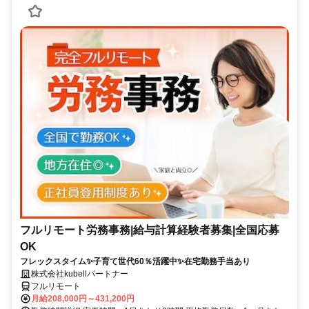
フルリモート労務事務|給与計算経験者募集|全国応募
OK
フレックスタイム✨子育て世代60％活躍中✨在宅勤務手当あり
株式会社kubellパートナー
フルリモート
月給208,000円～431,200円