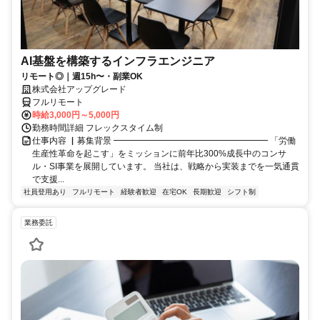
AI基盤を構築するインフラエンジニア
リモート◎｜週15h〜・副業OK
株式会社アップグレード
フルリモート
時給3,000円～5,000円
勤務時間詳細 フレックスタイム制
仕事内容 ▏募集背景 ━━━━━━━━━━━━━━━━━━ 「労働
生産性革命を起こす」をミッションに前年比300%成長中のコンサ
ル・SI事業を展開しています。 当社は、戦略から実装までを一気通貫
で支援...
社員登用あり
フルリモート
経験者歓迎
在宅OK
長期歓迎
シフト制
業務委託