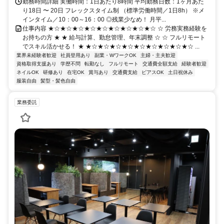
勤務時間詳細 実働時間：1日あたり8時間 平均勤務日数：1ヶ月あた
り18日 〜 20日 フレックスタイム制 （標準労働時間／1日8h） ※メ
インタイム／10：00～16：00 ◎残業少なめ！ 月平...
仕事内容 ★☆★☆★☆★☆★☆★☆★☆★☆★☆ ☆ 労務実務経験を
お持ちの方 ★ ★ 給与計算、勤怠管理、年末調整 ☆ ☆ フルリモート
でスキル活かせる！ ★ ★☆★☆★☆★☆★☆★☆★☆★☆★☆ ...
業界未経験者歓迎
社員登用あり
副業・WワークOK
主婦・主夫歓迎
資格取得支援あり
学歴不問
転勤なし
フルリモート
交通費全額支給
経験者歓迎
ネイルOK
研修あり
在宅OK
賞与あり
交通費支給
ピアスOK
土日祝休み
服装自由
髪型・髪色自由
業務委託