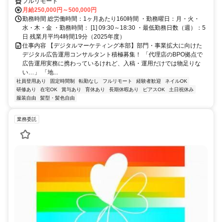
フルリモート
月給250,000円～500,000円
勤務時間 総労働時間：1ヶ月あたり160時間 ・勤務曜日：月・火・
水・木・金 ・勤務時間： [1] 09:30～18:30 ・最低勤務日数（週）：5
日 残業月平均4時間19分（2025年度）
仕事内容 【デジタルマーケティング本部】部門・事業拡大に向けた
デジタル広告運用コンサルタント積極募集！ 「代理店のBPO拠点で
広告運用実務に携わっているけれど、入稿・運用だけでは物足りな
い…」 「地...
社員登用あり
固定時間制
転勤なし
フルリモート
経験者歓迎
ネイルOK
研修あり
在宅OK
賞与あり
育休あり
長期休暇あり
ピアスOK
土日祝休み
服装自由
髪型・髪色自由
業務委託