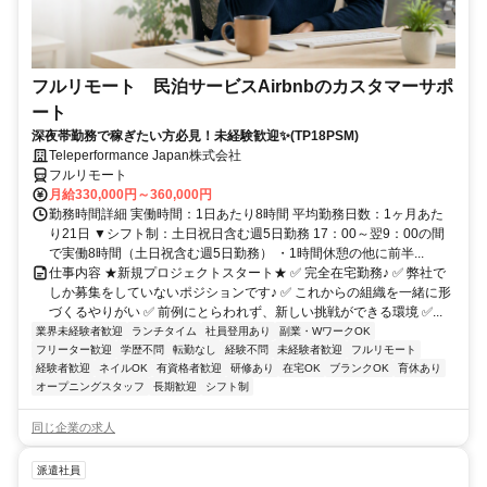
フルリモート 民泊サービスAirbnbのカスタマーサポ
ート
深夜帯勤務で稼ぎたい方必見！未経験歓迎✨(TP18PSM)
Teleperformance Japan株式会社
フルリモート
月給330,000円～360,000円
勤務時間詳細 実働時間：1日あたり8時間 平均勤務日数：1ヶ月あた
り21日 ▼シフト制：土日祝日含む週5日勤務 17：00～翌9：00の間
で実働8時間（土日祝含む週5日勤務） ・1時間休憩の他に前半...
仕事内容 ★新規プロジェクトスタート★ ✅ 完全在宅勤務♪ ✅ 弊社で
しか募集をしていないポジションです♪ ✅ これからの組織を一緒に形
づくるやりがい ✅ 前例にとらわれず、新しい挑戦ができる環境 ✅...
業界未経験者歓迎
ランチタイム
社員登用あり
副業・WワークOK
フリーター歓迎
学歴不問
転勤なし
経験不問
未経験者歓迎
フルリモート
経験者歓迎
ネイルOK
有資格者歓迎
研修あり
在宅OK
ブランクOK
育休あり
オープニングスタッフ
長期歓迎
シフト制
同じ企業の求人
派遣社員