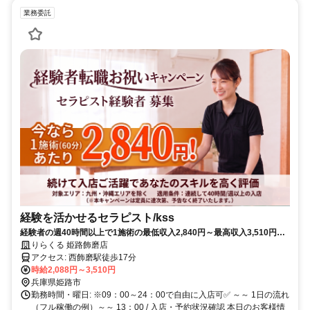
業務委託
経験を活かせるセラピスト/kss
経験者の週40時間以上で1施術の最低収入2,840円～最高収入3,510円は
業界最高！経験者をお待ちしています！集客は大手にお任せ！施術に集
りらくる 姫路飾磨店
中✨【兵庫県姫路市飾磨区構】
アクセス: 西飾磨駅徒歩17分
時給2,088円～3,510円
兵庫県姫路市
勤務時間・曜日: ※09：00～24：00で自由に入店可✅ ～～ 1日の流れ
（フル稼働の例）～～ 13：00 / 入店・予約状況確認 本日のお客様情