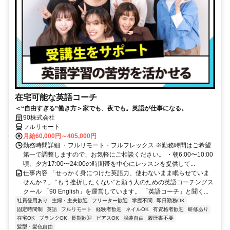
在宅可能な英語コーチ
＜“自由すぎる”働き方＞家でも、夜でも。英語が仕事になる。
90株式会社
フルリモート
月給60,000円～405,000円
勤務時間詳細 ・フルリモート・フルフレックス ※勤務時間はご希望
第一で調整しますので、お気軽にご相談ください。 ・朝6:00〜10:00
頃、夕方17:00〜24:00の時間帯を中心にレッスンを提供して...
仕事内容 「せっかく身につけた英語力、使わないまま眠らせていま
せんか？」 “もう挫折したくない”と願う人のための英語コーチングス
クール 「90 English」を運営しています。 「英語コーチ」と聞く...
社員登用あり
主婦・主夫歓迎
フリーター歓迎
学歴不問
即日勤務OK
固定時間制
英語
フルリモート
経験者歓迎
ネイルOK
有資格者歓迎
研修あり
在宅OK
ブランクOK
長期歓迎
ピアスOK
服装自由
履歴書不要
髪型・髪色自由