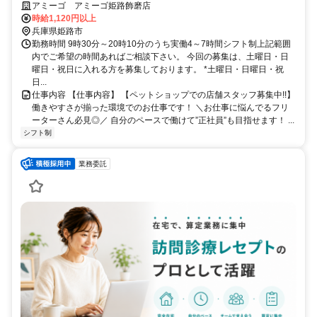
アミーゴ アミーゴ姫路飾磨店
時給1,120円以上
兵庫県姫路市
勤務時間 9時30分～20時10分のうち実働4～7時間シフト制上記範囲
内でご希望の時間あればご相談下さい。 今回の募集は、土曜日・日
曜日・祝日に入れる方を募集しております。 *土曜日・日曜日・祝
日...
仕事内容 【仕事内容】 【ペットショップでの店舗スタッフ募集中!!】
働きやすさが揃った環境でのお仕事です！ ＼お仕事に悩んでるフリ
ーターさん必見◎／ 自分のペースで働けて”正社員”も目指せます！ ...
シフト制
業務委託