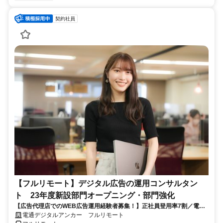
契約社員
【フルリモート】デジタル広告の運用コンサルタン
ト 23年度新設部門オープニング・部門強化
【広告代理店でのWEB広告運用経験者募集！】正社員登用率7割／電通
G／全国×完全在宅／年休126日・土日祝休み／残業月平均4時間19分
電通デジタルアンカー フルリモート