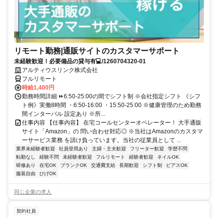
リモート勤務|通販サイトのカスタマーサポート
未経験歓迎！必要備品の貸与有💻/1260704320-01
アルティウスリンク株式会社
フルリモート
時給1,400円
勤務時間詳細 ⏩6:50-25:00の間でシフト制 ※会社指定シフト 《シフ
ト例》実働8時間 ・6:50-16:00 ・15:50-25:00 ※健康管理のため勤務
間インターバル 設定あり ※所...
仕事内容 【仕事内容】 在宅コールセンターオペレーター！ 大手通販
サイト「Amazon」の 問い合わせ対応◎ ※当社はAmazonのカスタマ
ーサービス業務 を請け負っています。当社の従業員として ...
業界未経験者歓迎
社員登用あり
主婦・主夫歓迎
フリーター歓迎
学歴不問
転勤なし
経験不問
未経験者歓迎
フルリモート
経験者歓迎
ネイルOK
研修あり
在宅OK
ブランクOK
交通費支給
長期歓迎
シフト制
ピアスOK
服装自由
ひげOK
同じ企業の求人
契約社員