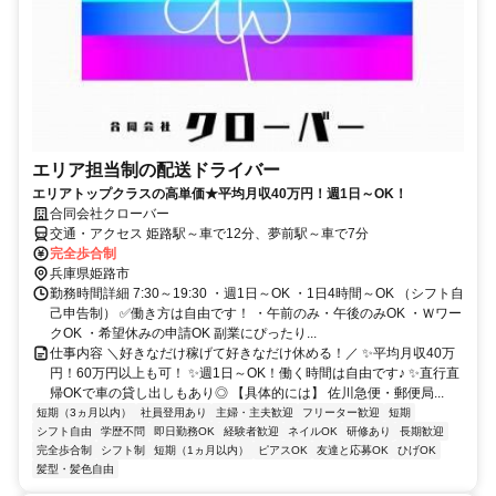
エリア担当制の配送ドライバー
エリアトップクラスの高単価★平均月収40万円！週1日～OK！
合同会社クローバー
交通・アクセス 姫路駅～車で12分、夢前駅～車で7分
完全歩合制
兵庫県姫路市
勤務時間詳細 7:30～19:30 ・週1日～OK ・1日4時間～OK （シフト自
己申告制） ✅働き方は自由です！ ・午前のみ・午後のみOK ・Ｗワー
クOK ・希望休みの申請OK 副業にぴったり...
仕事内容 ＼好きなだけ稼げて好きなだけ休める！／ ✨平均月収40万
円！60万円以上も可！ ✨週1日～OK！働く時間は自由です♪ ✨直行直
帰OKで車の貸し出しもあり◎ 【具体的には】 佐川急便・郵便局...
短期（3ヵ月以内）
社員登用あり
主婦・主夫歓迎
フリーター歓迎
短期
シフト自由
学歴不問
即日勤務OK
経験者歓迎
ネイルOK
研修あり
長期歓迎
完全歩合制
シフト制
短期（1ヵ月以内）
ピアスOK
友達と応募OK
ひげOK
髪型・髪色自由