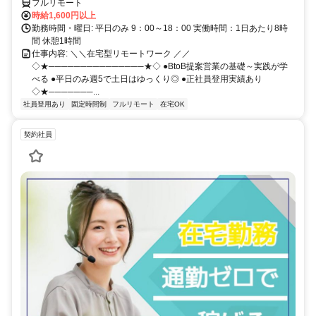
フルリモート
時給1,600円以上
勤務時間・曜日: 平日のみ 9：00～18：00 実働時間：1日あたり8時
間 休憩1時間
仕事内容: ＼＼在宅型リモートワーク ／／
◇★───────────────★◇ ●BtoB提案営業の基礎～実践が学
べる ●平日のみ週5で土日はゆっくり◎ ●正社員登用実績あり
◇★───────...
社員登用あり
固定時間制
フルリモート
在宅OK
契約社員