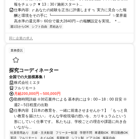
報をチェック ▼ 13：30 / 施術スタート...
仕事内容: ┏ あなたの経験を正当に評価します ┓ 実力に見合った報
酬と環境をその手に ┗━━━━━━━━━━━━━━━┛ ✨業界最
高水準の還元率✨ 60分で最大2840円～の報酬設定を実現。 ＊...
週1日からOK
シフト自由
昇給あり
同じ企業の求人
業務委託
探究コーディネーター
全国での大規模募集！
株式会社ミエタ
フルリモート
月給200,000円～500,000円
勤務時間詳細 ※対応案件による 基本的には 9：00～18：00 目安 ※
週2～5日程度の出勤
仕事内容 【日本の教育を、一緒に前進させませんか？】 「もっと良
い教育を届けたい」 そんな学校現場の想いを、カリキュラムという
形にしていく仕事です。 私たちは、学校ごとの理念や課題に向き合
いながら...
社員登用あり
主婦・主夫歓迎
フリーター歓迎
学歴不問
車通勤OK
即日勤務OK
英語
フルリモート
ネイルOK
長期歓迎
シフト制
ピアスOK
服装自由