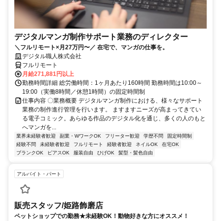
デジタルマンガ制作サポート業務のディレクター
＼フルリモート×月27万円〜／ 在宅で、マンガの仕事を。
デジタル職人株式会社
フルリモート
月給271,881円以上
勤務時間詳細 総労働時間：1ヶ月あたり160時間 勤務時間は10:00～
19:00（実働8時間／休憩1時間）の固定時間制
仕事内容 〇業務概要 デジタルマンガ制作における、様々なサポート
業務の制作進行管理を行います。 ますますニーズが高まってきてい
る電子コミック。あらゆる作品のデジタル化を通じ、多くの人のもと
へマンガを...
業界未経験者歓迎
副業・WワークOK
フリーター歓迎
学歴不問
固定時間制
経験不問
未経験者歓迎
フルリモート
経験者歓迎
ネイルOK
在宅OK
ブランクOK
ピアスOK
服装自由
ひげOK
髪型・髪色自由
アルバイト・パート
販売スタッフ/姫路飾磨店
ペットショップでの勤務★未経験OK！動物好きな方にオススメ！