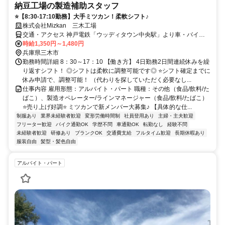
納豆工場の製造補助スタッフ
⭐【8:30-17:10勤務】大手ミツカン！柔軟シフト♪
株式会社Mizkan 三木工場
交通・アクセス 神戸電鉄「ウッディタウン中央駅」より車・バイク
で7分/北摂三田テクノパーク近接
時給1,350円～1,480円
兵庫県三木市
勤務時間詳細 8：30～17：10 【働き方】 4日勤務2日間連続休みを繰
り返すシフト！ ◎シフトは柔軟に調整可能です◎ ⭐シフト確定までに
休み申請で、調整可能！ （代わりを探していただく必要なし...
仕事内容 雇用形態：アルバイト・パート 職種：その他（食品/飲料/た
ばこ）、製造オペレーター/ラインマネージャー（食品/飲料/たばこ）
⭐売り上げ好調⭐ ミツカンで新メンバー大募集♪ 【具体的な仕...
制服あり
業界未経験者歓迎
変形労働時間制
社員登用あり
主婦・主夫歓迎
フリーター歓迎
バイク通勤OK
学歴不問
車通勤OK
転勤なし
経験不問
未経験者歓迎
研修あり
ブランクOK
交通費支給
フルタイム歓迎
長期休暇あり
服装自由
髪型・髪色自由
アルバイト・パート