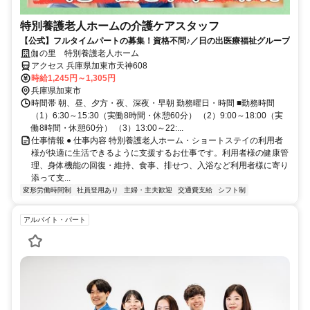
特別養護老人ホームの介護ケアスタッフ
【公式】フルタイムパートの募集！資格不問♪／日の出医療福祉グループ
伽の里 特別養護老人ホーム
アクセス 兵庫県加東市天神608
時給1,245円～1,305円
兵庫県加東市
時間帯 朝、昼、夕方・夜、深夜・早朝 勤務曜日・時間 ■勤務時間
（1）6:30～15:30（実働8時間・休憩60分） （2）9:00～18:00（実
働8時間・休憩60分） （3）13:00～22:...
仕事情報 ● 仕事内容 特別養護老人ホーム・ショートステイの利用者
様が快適に生活できるように支援するお仕事です。利用者様の健康管
理、身体機能の回復・維持、食事、排せつ、入浴など利用者様に寄り
添って支...
変形労働時間制
社員登用あり
主婦・主夫歓迎
交通費支給
シフト制
アルバイト・パート