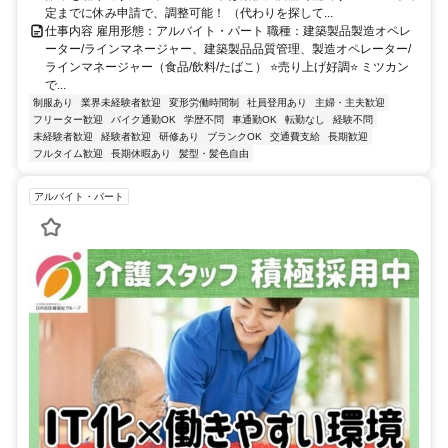
定までに休み申請で、調整可能！ （代わりを探して...
仕事内容 雇用形態：アルバイト・パート 職種：建築製品製造オペレ
ーター/ラインマネージャー、建築製品品質管理、製造オペレーター/
ラインマネージャー（食品/飲料/たばこ） ⭐売り上げ好調⭐ ミツカン
で...
制服あり
業界未経験者歓迎
変形労働時間制
社員登用あり
主婦・主夫歓迎
フリーター歓迎
バイク通勤OK
学歴不問
車通勤OK
転勤なし
経験不問
未経験者歓迎
経験者歓迎
研修あり
ブランクOK
交通費支給
長期歓迎
フルタイム歓迎
長期休暇あり
髪型・髪色自由
アルバイト・パート