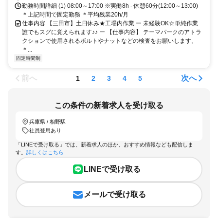
勤務時間詳細 (1) 08:00～17:00 ※実働8h - 休憩60分(12:00～13:00)
＊上記時間で固定勤務 ＊平均残業20h/月
仕事内容 【三田市】土日休み★工場内作業 ー 未経験OK☆単純作業
誰でもスグに覚えられます♪♪ ー 【仕事内容】 テーマパークのアトラ
クションで使用されるボルトやナットなどの検査をお願いします。
＊...
固定時間制
前へ
次へ
1
2
3
4
5
この条件の新着求人を受け取る
兵庫県 / 相野駅
社員登用あり
「LINEで受け取る」では、新着求人のほか、おすすめ情報なども配信しま
す。
詳しくはこちら
LINEで受け取る
メールで受け取る