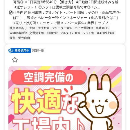
可能◎ ※1日実働7時間40分 【働き方】 4日勤務2日間連続休みを繰
り返すシフト！ ◎シフトは柔軟に調整可能です◎ ⭐シ...
仕事内容 雇用形態：アルバイト・パート 職種：その他（食品/飲料/た
ばこ）、製造オペレーター/ラインマネージャー（食品/飲料/たばこ）
⭐売り上げ好調⭐ ミツカンで新メンバー大募集♪ 業界トップブ...
社員登用あり
主婦・主夫歓迎
フリーター歓迎
バイク通勤OK
車通勤OK
未経験者歓迎
交通費支給
長期歓迎
フルタイム歓迎
シフト制
週4日以上OK
髪型・髪色自由
派遣社員