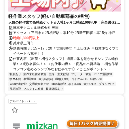
軽作業スタッフ(軽い自動車部品の梱包)
人気の軽作業で高時給ゲット☆入社1ヶ月は時給100円UP！完全週休2日
でプライベート充実！
日本テクニカル株式会社 三田
アクセス ＜三田市＞JR相野駅～車10分 JR新三田駅～車15分 神戸電
鉄岡場駅～車30分／マイカー・バイク通勤OK
時給1,300円以上
兵庫県三田市
勤務時間 8：15～17：20 ＊実働8時間 ＊土日休み ※残業少なくプラ
イベートも充実！！
仕事内容 【出荷・梱包スタッフ】 適度に体を動かせるシンプル軽作
業♪ ＜複数名募集！＞ ＜お仕事内容＞ ・商品の出荷準備 ・梱包作業
コツコツ進めるシンプルなお仕事です◎ ＜ここがポイント＞ ・...
制服あり
業界未経験者歓迎
主婦・主夫歓迎
フリーター歓迎
バイク通勤OK
学歴不問
車通勤OK
固定時間制
職場見学可
平日のみOK
経験不問
未経験者歓迎
交通費全額支給
経験者歓迎
ネイルOK
週払いOK
ブランクOK
長期歓迎
フルタイム歓迎
長期休暇あり
アルバイト・パート