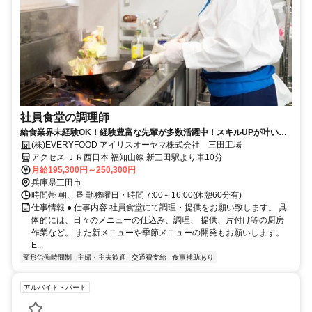
社員食堂の調理師
給食業界未経験OK！経験豊富な先輩が多数活躍中！スキルUPが叶いま
す！
(株)EVERYFOOD アイリスオーヤマ株式会社 三田工場
アクセス ＪＲ西日本 福知山線 新三田駅より車10分
月給195,300円～250,300円
兵庫県三田市
時間帯 朝、昼 勤務曜日・時間 7:00～16:00(休憩60分有)
仕事情報 ● 仕事内容 社員食堂にて調理・提供をお願い致します。 具
体的には、日々のメニューの仕込み、調理、 提供、片付け等の厨房
作業など。 また新メニューや季節メニューの開発もお願いします。
E...
変形労働時間制
主婦・主夫歓迎
交通費支給
食事補助あり
アルバイト・パート