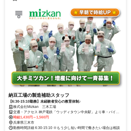
納豆工場の製造補助スタッフ
【6:30-15:10勤務】未経験者安心の教育体制♪
株式会社Mizkan 三木工場
交通・アクセス 神戸電鉄「ウッディタウン中央駅」より車・バイク
で7分/北摂三田テクノパーク近接
時給1,430円～1,560円
兵庫県三木市
勤務時間詳細 6:30-15:10 ※もう少し短い時間で働きたい場合は相談