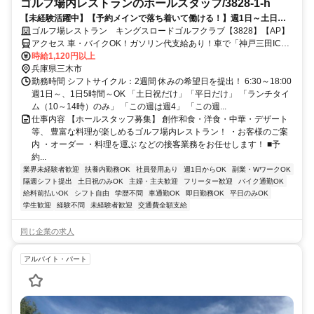
ゴルフ場内レストランのホールスタッフ/3828-1-h
【未経験活躍中】【予約メインで落ち着いて働ける！】週1日～土日祝
だけ・平日だけ・ランチだけ等OK！ゴルフ場＊毎年昇給◎前払いOK
ゴルフ場レストラン キングスロードゴルフクラブ【3828】【AP】
アクセス 車・バイクOK！ガソリン代支給あり！車で「神戸三田IC」
～約13分、「吉川IC」～約8分、「相野駅」～約8分 小野市・三田
時給1,120円以上
市・神戸市北区方面からもアクセス◎
兵庫県三木市
勤務時間 シフトサイクル：2週間 休みの希望日を提出！ 6:30～18:00
週1日～、1日5時間～OK 「土日祝だけ」「平日だけ」 「ランチタイ
ム（10～14時）のみ」 「この週は週4」 「この週...
仕事内容 【ホールスタッフ募集】 創作和食・洋食・中華・デザート
等、 豊富な料理が楽しめるゴルフ場内レストラン！ ・お客様のご案
内 ・オーダー ・料理を運ぶ などの接客業務をお任せします！ ■予
約...
業界未経験者歓迎
扶養内勤務OK
社員登用あり
週1日からOK
副業・WワークOK
隔週シフト提出
土日祝のみOK
主婦・主夫歓迎
フリーター歓迎
バイク通勤OK
給料前払いOK
シフト自由
学歴不問
車通勤OK
即日勤務OK
平日のみOK
学生歓迎
経験不問
未経験者歓迎
交通費全額支給
同じ企業の求人
アルバイト・パート