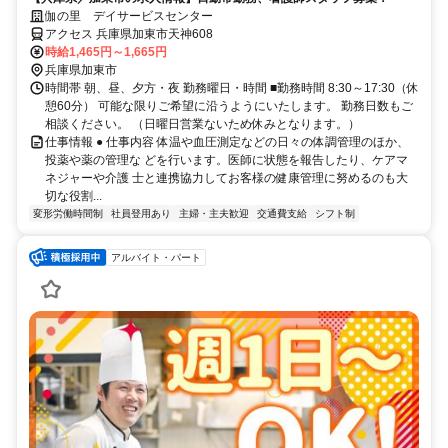
伽の里 デイサービスセンター
アクセス 兵庫県加東市天神608
時給1,465円～1,665円
兵庫県加東市
時間帯 朝、昼、夕方・夜 勤務曜日・時間 ■勤務時間 8:30～17:30（休
憩60分） 可能な限りご希望に沿うようにいたします。 勤務日数もご
相談ください。 （日曜日営業ないため休みとなります。）
仕事情報 ● 仕事内容 体温や血圧測定などの日々の体調管理のほか、
投薬や薬の管理な どを行います。医師に状態を報告したり、ケアマ
ネジャーや介護 士と連携協力してお客様の健康管理に努めるのも大
切な役割...
変形労働時間制
社員登用あり
主婦・主夫歓迎
交通費支給
シフト制
アルバイト・パート