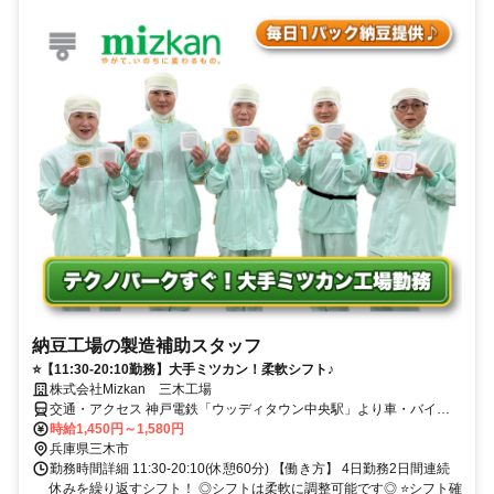
納豆工場の製造補助スタッフ
⭐【11:30-20:10勤務】大手ミツカン！柔軟シフト♪
株式会社Mizkan 三木工場
交通・アクセス 神戸電鉄「ウッディタウン中央駅」より車・バイク
で7分/北摂三田テクノパーク近接
時給1,450円～1,580円
兵庫県三木市
勤務時間詳細 11:30-20:10(休憩60分) 【働き方】 4日勤務2日間連続
休みを繰り返すシフト！ ◎シフトは柔軟に調整可能です◎ ⭐シフト確