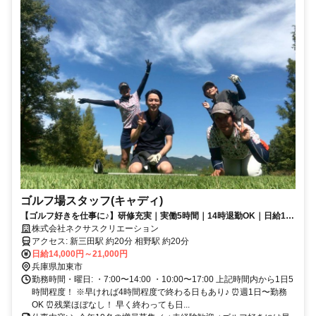
ゴルフ場スタッフ(キャディ)
【ゴルフ好きを仕事に♪】研修充実｜実働5時間｜14時退勤OK｜日給1.4
万円～2.1万円
株式会社ネクサスクリエーション
アクセス: 新三田駅 約20分 相野駅 約20分
日給14,000円～21,000円
兵庫県加東市
勤務時間・曜日: ・7:00〜14:00 ・10:00〜17:00 上記時間内から1日5
時間程度！ ※早ければ4時間程度で終わる日もあり♪ ⏰週1日〜勤務
OK ⏰残業ほぼなし！ 早く終わっても日...