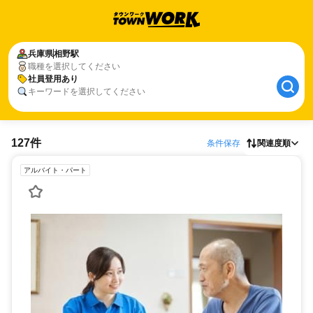
兵庫県
相野駅
職種を選択してください
社員登用あり
キーワードを選択してください
127件
条件保存
関連度順
アルバイト・パート