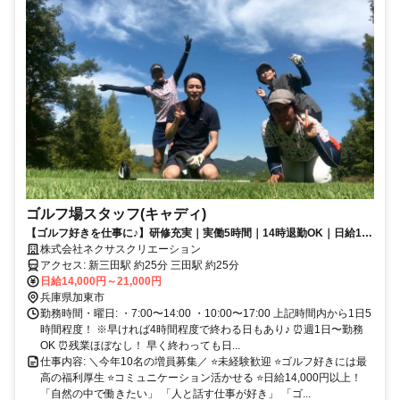
ゴルフ場スタッフ(キャディ)
【ゴルフ好きを仕事に♪】研修充実｜実働5時間｜14時退勤OK｜日給1.4
万円～2.1万円
株式会社ネクサスクリエーション
アクセス: 新三田駅 約25分 三田駅 約25分
日給14,000円～21,000円
兵庫県加東市
勤務時間・曜日: ・7:00〜14:00 ・10:00〜17:00 上記時間内から1日5
時間程度！ ※早ければ4時間程度で終わる日もあり♪ ⏰週1日〜勤務
OK ⏰残業ほぼなし！ 早く終わっても日...
仕事内容: ＼今年10名の増員募集／ ⭐未経験歓迎 ⭐ゴルフ好きには最
高の福利厚生 ⭐コミュニケーション活かせる ⭐日給14,000円以上！
「自然の中で働きたい」 「人と話す仕事が好き」 「ゴ...