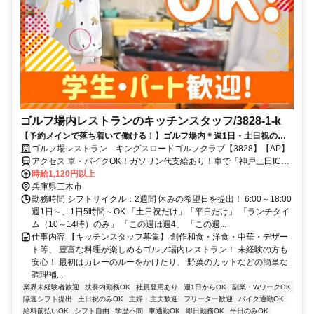
ゴルフ場内レストランのキッチンスタッフ/3828-1-k
【予約メインで落ち着いて働ける！】ゴルフ場内＊週1日・土日祝の
み・平日のみ・ランチタイムだけなどシフト自由！毎年昇給◎前払いOK
ゴルフ場レストラン キングスロードゴルフクラブ【3828】【AP】
アクセス 車・バイクOK！ガソリン代支給あり！車で「神戸三田IC」
～約13分、「吉川IC」～約8分、「相野駅」～約8分 小野市・三田
時給1,120円以上
市・神戸市北区方面からもアクセス◎
兵庫県三木市
勤務時間 シフトサイクル：2週間 休みの希望日を提出！ 6:00～18:00
週1日～、1日5時間～OK 「土日祝だけ」「平日だけ」 「ランチタイ
ム（10～14時）のみ」 「この週は週4」 「この週...
仕事内容 【キッチンスタッフ募集】 創作和食・洋食・中華・デザー
ト等、 豊富な料理が楽しめるゴルフ場内レストラン！ 未経験の方も
安心！ 最初はカレーのルーをかけたり、 野菜のカットなどの簡単な
調理補...
業界未経験者歓迎
扶養内勤務OK
社員登用あり
週1日からOK
副業・WワークOK
隔週シフト提出
土日祝のみOK
主婦・主夫歓迎
フリーター歓迎
バイク通勤OK
給料前払いOK
シフト自由
学歴不問
車通勤OK
即日勤務OK
平日のみOK