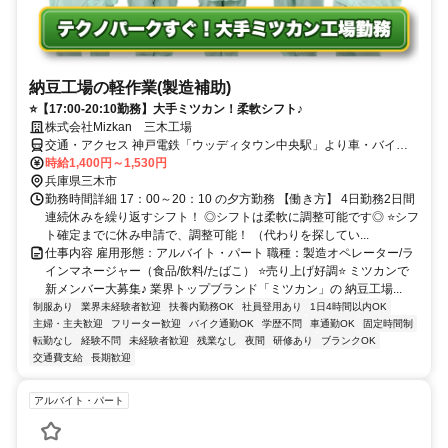
納豆工場の軽作業(製造補助)
⭐【17:00-20:10勤務】大手ミツカン！柔軟シフト♪
株式会社Mizkan 三木工場
交通・アクセス 神戸電鉄「ウッディタウン中央駅」より車・バイク
で7分/北摂三田テクノパーク近接
時給1,400円～1,530円
兵庫県三木市
勤務時間詳細 17：00～20：10 の夕方勤務 【働き方】 4日勤務2日間
連続休みを繰り返すシフト！ ◎シフトは柔軟に調整可能です◎ ⭐シフ
ト確定までに休み申請で、調整可能！ （代わりを探してい...
仕事内容 雇用形態：アルバイト・パート 職種：製造オペレーター/ラ
インマネージャー（食品/飲料/たばこ） ⭐売り上げ好調⭐ ミツカンで
新メンバー大募集♪ 業界トップブランド「ミツカン」の 納豆工場...
制服あり
業界未経験者歓迎
扶養内勤務OK
社員登用あり
1日4時間以内OK
主婦・主夫歓迎
フリーター歓迎
バイク通勤OK
学歴不問
車通勤OK
固定時間制
転勤なし
経験不問
未経験者歓迎
残業なし
夜間
研修あり
ブランクOK
交通費支給
長期歓迎
アルバイト・パート