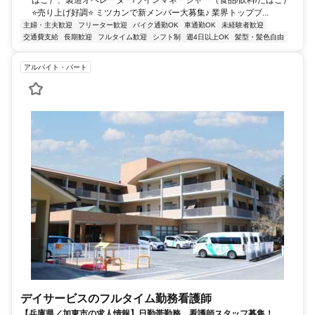
ばこ）、製造オペレーター/ラインマネージャー（食品/飲料/たばこ）
⭐売り上げ好調⭐ ミツカンで新メンバー大募集♪ 業界トップブ...
主婦・主夫歓迎
フリーター歓迎
バイク通勤OK
車通勤OK
未経験者歓迎
交通費支給
長期歓迎
フルタイム歓迎
シフト制
週4日以上OK
髪型・髪色自由
アルバイト・パート
デイサービスのフルタイム勤務看護師
【兵庫県／加東市の求人情報】日勤帯勤務、看護師スタッフ募集！