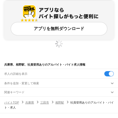
アプリを無料ダウンロード
兵庫県、相野駅、社員登用ありのアルバイト・バイト求人情報
求人の詳細を表示
条件を追加・変更して検索
市区町村を追加・変更
関連キーワード
完全在宅ワーク 全国
シール貼り 在宅
現在地周辺
ガチャガチャ
犬カフェ
兵庫県
駅を追加・変更
バイトTOP
兵庫県
三田市
相野駅
社員登用ありのアルバイト・バイ
兵庫県
すべて
ト・求人
神戸市
すべて
職種を追加・変更
JR神戸線(大阪～神戸)
東灘区
灘区
兵庫区
長田区
須磨区
垂水区
北区
中央区
西区
尼崎駅
立花駅
甲子園口駅
西宮駅
さくら夙川駅
芦屋駅
甲南山手駅
摂津本山駅
住吉駅
飲食・フードサービス