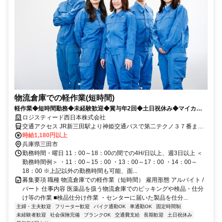
物流倉庫での軽作業(短時間)
軽作業◆短時間勤務◆未経験歓迎◆賞与年2回◆土日祝休み◆マイカー
通勤可◆無料Wi-Fi
ロジスティード西日本株式会社
交通アクセス JR新三田駅より神姫交通バスで第二テクノ３７番まで
２０分またはテクノ北バス停より徒歩１０分程度
時給1,180円以上
兵庫県三田市
勤務時間・曜日 11：00～18：00の間での4H/日以上、週3日以上 ＜
勤務時間例＞ ・11：00～15：00 ・13：00～17：00 ・14：00～
18：00 ※上記以外の勤務時間も可能、面...
募集要項 職種 物流倉庫での軽作業（短時間） 雇用形態 アルバイト /
パート 仕事内容 医薬品を扱う物流倉庫でのピッキングや検品・仕分
け等の作業 ■検品仕分け作業 ・センターに届いた製品を仕分...
主婦・主夫歓迎
フリーター歓迎
バイク通勤OK
車通勤OK
固定時間制
未経験者歓迎
社会保険完備
ブランクOK
交通費支給
長期歓迎
土日祝休み