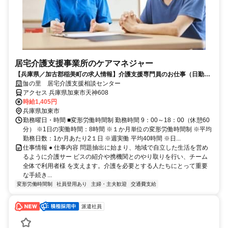
居宅介護支援事業所のケアマネジャー
【兵庫県／加古郡稲美町の求人情報】介護支援専門員のお仕事（日勤の
み）
伽の里 居宅介護支援相談センター
アクセス 兵庫県加東市天神608
時給1,405円
兵庫県加東市
勤務曜日・時間 ■変形労働時間制 勤務時間 9：00～18：00（休憩60
分） ※1日の実働時間：8時間 ※１か月単位の変形労働時間制 ※平均
勤務日数：1か月あたり2１日 ※週実働 平均40時間 ※日...
仕事情報 ● 仕事内容 問題抽出に始まり、地域で自立した生活を営め
るように介護サー ビスの紹介や携機関とのやり取りを行い、チーム
全体で利用者様 を支えます。介護を必要とする人たちにとって重要
な手続き...
変形労働時間制
社員登用あり
主婦・主夫歓迎
交通費支給
派遣社員