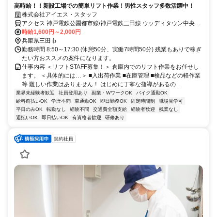
高時給！！新設工場での簡単リフト作業！男性スタッフ多数活躍中！
株式会社アイエス・スタッフ
アクセス 神戸電鉄公園都市線/神戸電鉄三田線 ウッディタウン中央徒
歩約46分、ＪＲ福知山線〔宝塚線〕 新三田徒歩約79分、ＪＲ福知山
時給1,600円～2,000円
線〔宝塚線〕 三田（兵庫県）南出口徒歩約117分 ＪＲ「新三田」駅
兵庫県三田市
より車で14分／車、バイク通勤OK
勤務時間 8:50～17:30 (休憩50分、実働7時間50分) 残業もありで稼ぎ
たい方おススメの案件になります。
仕事内容 ＜リフトSTAFF募集！＞ 倉庫内でのリフト作業をお任せし
ます。 ＜具体的には…＞ ■入出荷作業 ■在庫管理 ■検品などの軽作業
等 難しい作業はありません！ はじめに丁寧な指導があるの...
業界未経験者歓迎
社員登用あり
副業・WワークOK
バイク通勤OK
給料前払いOK
学歴不問
車通勤OK
即日勤務OK
固定時間制
職場見学可
平日のみOK
転勤なし
経験不問
交通費全額支給
経験者歓迎
残業なし
週払いOK
即日払いOK
有資格者歓迎
研修あり
契約社員