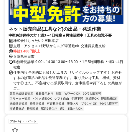
ネット販売商品(工具など)の出品・発送作業
中型免許保持の方！週3～4日程度★男性活躍中！工具の知識不要
株式会社もったい9 三田本店
交通・アクセス 相野駅からスグ/車通勤ok･交通費規定支給
時給1,400円以上
兵庫県三田市
勤務時間詳細 9:00～14:30 13:00〜18:00 ＊1日5時間勤務 ＊週3～4日
程度
仕事内容 全国的にも珍しい工具の リサイクルショップです！ お任せ
するのは商品の出品や発送業務です。 取り扱いは工具、機械、資材
です◎ また、不定期で 出張買取同行、倉庫整理や荷下ろし の業務が
ご...
業界未経験者歓迎
社員登用あり
副業・WワークOK
60代も応募可
フリーター歓迎
バイク通勤OK
シフト自由
学歴不問
車通勤OK
即日勤務OK
未経験者歓迎
経験者歓迎
有資格者歓迎
研修あり
ブランクOK
70代も応募可
交通費支給
長期歓迎
駅近5分以内
週2・3日からOK
アルバイト・パート