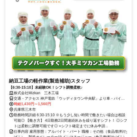
納豆工場の軽作業(製造補助)スタッフ
【6:30-15:10】未経験OK！シフト調整柔軟♪
株式会社Mizkan 三木工場
交通・アクセス 神戸電鉄「ウッディタウン中央駅」より車・バイク
で7分/北摂三田テクノパーク近接
時給1,430円～1,560円
兵庫県三木市
勤務時間詳細 6:30-15:10 ※もう少し短い時間で働きたい場合は相談
可能◎ 【働き方】 4日勤務2日間連続休みを繰り返すシフト！ ◎シフ
トは柔軟に調整可能です◎ ⭐シフト確定までに休み申請...
仕事内容 雇用形態：アルバイト・パート 職種：その他（食品/飲料/た