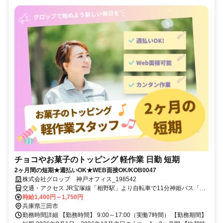
チョコやお菓子のトッピング 軽作業 日勤 短期
2ヶ月間の短期★週払いOK★WEB面接OK/KOB0047
株式会社グロップ 神戸オフィス_198542
交通・アクセス JR宝塚線「相野駅」より自転車で11分神姫バス「テ
クノ中央バス停」より徒歩2分【通勤手段】車/バイク/自転車/公共交
時給1,400円～1,750円
通機関【通勤備考】無料駐車場、駐輪場完備
兵庫県三田市
勤務時間詳細 【勤務時間】 9:00～17:00（実働7時間） 【勤務期間】