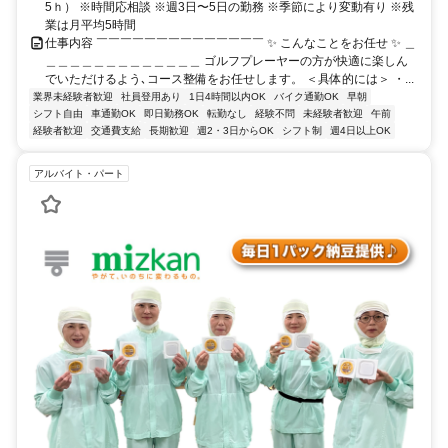
5ｈ） ※時間応相談 ※週3日〜5日の勤務 ※季節により変動有り ※残
業は月平均5時間
仕事内容 ￣￣￣￣￣￣￣￣￣￣￣￣￣￣ ✨ こんなことをお任せ ✨ ＿
＿＿＿＿＿＿＿＿＿＿＿＿＿ ゴルフプレーヤーの方が快適に楽しん
でいただけるよう､コース整備をお任せします。 ＜具体的には＞ ・...
業界未経験者歓迎
社員登用あり
1日4時間以内OK
バイク通勤OK
早朝
シフト自由
車通勤OK
即日勤務OK
転勤なし
経験不問
未経験者歓迎
午前
経験者歓迎
交通費支給
長期歓迎
週2・3日からOK
シフト制
週4日以上OK
アルバイト・パート