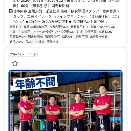
短期 2026年9月1日～2026年12月末日のうち、1～2ヵ月間 【休憩時
間】 60分 【勤務形態】 固定時間制 ...
仕事内容 雇用形態：派遣社員 職種：飲食調理スタッフ、倉庫作業ス
タッフ、製造オペレーター/ラインマネージャー（食品/飲料/たばこ）
*☆-☆* ★20代〜40代の方が活躍中★ 希望日払い対応で給...
制服あり
業界未経験者歓迎
扶養内勤務OK
社員登用あり
副業・WワークOK
主婦・主夫歓迎
フリーター歓迎
バイク通勤OK
短期
学歴不問
車通勤OK
即日勤務OK
固定時間制
職場見学可
転勤なし
経験不問
未経験者歓迎
週払いOK
月1シフト提出
研修あり
アルバイト・パート