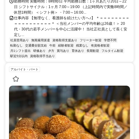
勤務時間 実働時間：8時間/日 平均勤務日数：1ヶ月あたり20日～22
日 シフトサイクル：1ヶ月 7:00～19:00 （上記時間内で実働8時間／
休憩1時間） ＜シフト例＞ ・7:00～16:00...
仕事内容 【無理なく、看護師を続けたい方へ♪】 ＊＝＝＝＝＝＝＝＝
＝＝＝＝＝＝＝＝＝＝＊ ＜当社メンバーの平均年齢は26歳！＞ 20
代・30代の若手メンバーを中心に活躍中！ 当社正社員として長く安
定し...
社員登用あり
無期雇用派遣
資格取得支援あり
フリーター歓迎
学歴不問
転勤なし
交通費全額支給
午前
経験者歓迎
残業なし
有資格者歓迎
月1シフト提出
研修あり
夕方
賞与あり
育休あり
長期歓迎
フルタイム歓迎
駅近5分以内
資格取得手当あり
アルバイト・パート