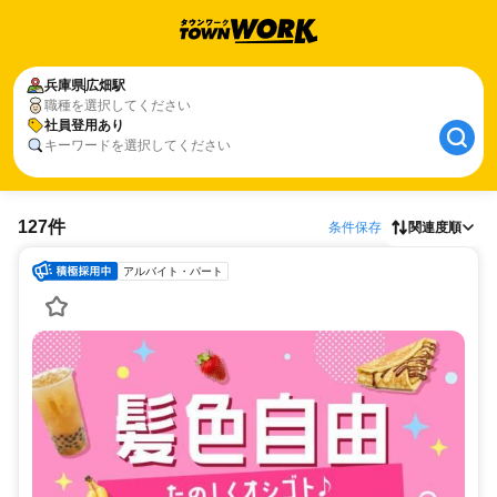
兵庫県
広畑駅
職種を選択してください
社員登用あり
キーワードを選択してください
127件
条件保存
関連度順
アルバイト・パート