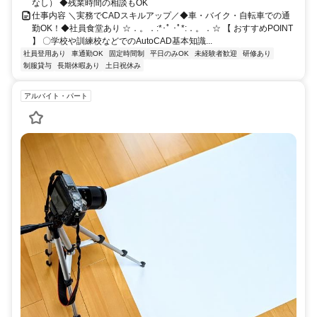
なし） ◆残業時間の相談もOK
仕事内容 ＼実務でCADスキルアップ／◆車・バイク・自転車での通
勤OK！◆社員食堂あり ☆．。．:*･ﾟ ･ﾟ*:．。．☆ 【 おすすめPOINT
】 〇学校や訓練校などでのAutoCAD基本知識...
社員登用あり
車通勤OK
固定時間制
平日のみOK
未経験者歓迎
研修あり
制服貸与
長期休暇あり
土日祝休み
アルバイト・パート