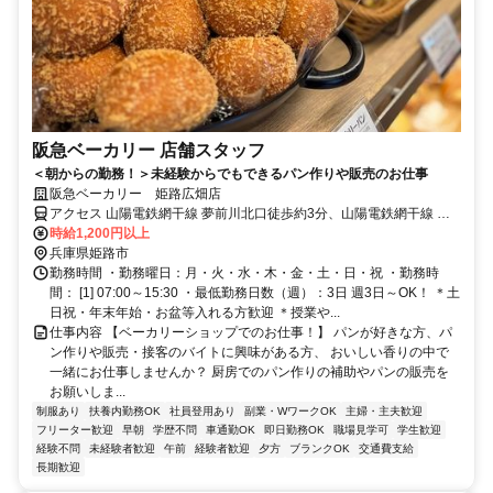
阪急ベーカリー 店舗スタッフ
＜朝からの勤務！＞未経験からでもできるパン作りや販売のお仕事
阪急ベーカリー 姫路広畑店
アクセス 山陽電鉄網干線 夢前川北口徒歩約3分、山陽電鉄網干線 広
畑出入口1徒歩約17分、山陽電鉄網干線 西飾磨徒歩約21分 「夢前川
時給1,200円以上
駅」より徒歩4分 ★車通勤OK
兵庫県姫路市
勤務時間 ・勤務曜日：月・火・水・木・金・土・日・祝 ・勤務時
間： [1] 07:00～15:30 ・最低勤務日数（週）：3日 週3日～OK！ ＊土
日祝・年末年始・お盆等入れる方歓迎 ＊授業や...
仕事内容 【ベーカリーショップでのお仕事！】 パンが好きな方、パ
ン作りや販売・接客のバイトに興味がある方、 おいしい香りの中で
一緒にお仕事しませんか？ 厨房でのパン作りの補助やパンの販売を
お願いしま...
制服あり
扶養内勤務OK
社員登用あり
副業・WワークOK
主婦・主夫歓迎
フリーター歓迎
早朝
学歴不問
車通勤OK
即日勤務OK
職場見学可
学生歓迎
経験不問
未経験者歓迎
午前
経験者歓迎
夕方
ブランクOK
交通費支給
長期歓迎