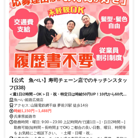
【公式 魚べい】寿司チェーン店でのキッチンスタッ
フ(338)
＜週1日/2時間～OK＞日・祝・特定日は時給50円UP！10代から60代ま
で幅広く活躍中！家庭や学校と両立可能♪未経験OK
魚べい姫路広畑店
アクセス: 山陽電鉄網干線 夢前川駅 徒歩14分
時給1,150円～1,488円
兵庫県姫路市
勤務時間・曜日: 9:00～23:00 上記時間内で[週1日～]・[1日2時間～]
勤務可能(短時間～長時間までOK) ご都合の良い日数、曜日、時間等
を お気軽にご相談下さい。 ・土曜・日曜・祝...