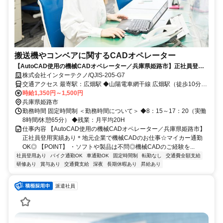
搬送機やコンベアに関するCADオペレーター
【AutoCAD使用の機械CADオペレーター／兵庫県姫路市】正社員登用
実績あり＊地元企業で機械CADのお仕事☆マイカー通勤OK◎
株式会社インターテクノ/QJIS-205-G7
交通アクセス 最寄駅：広畑駅 ◆山陽電車網干線 広畑駅（徒歩10分）
◆山陽電車網干線 山陽天満駅（徒歩10分） ◆山陽本線 姫路駅（車28
時給1,350円～1,500円
分） ・自家用車・バイク通勤OK！
兵庫県姫路市
勤務時間 固定時間制 ＜勤務時間について＞ ◆8：15～17：20（実働
8時間/休憩65分） ◆残業：月平均20H
仕事内容 【AutoCAD使用の機械CADオペレーター／兵庫県姫路市】
正社員登用実績あり＊地元企業で機械CADのお仕事☆マイカー通勤
OK◎ 【POINT】 ・ソフトや製品は不問◎機械CADのご経験を...
社員登用あり
バイク通勤OK
車通勤OK
固定時間制
転勤なし
交通費全額支給
研修あり
賞与あり
交通費支給
深夜
長期休暇あり
昇給あり
派遣社員