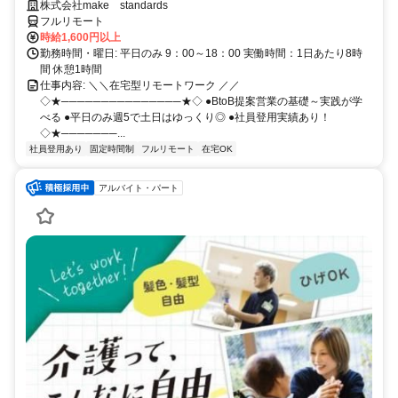
ルが身につく営業職
株式会社make standards
フルリモート
時給1,600円以上
勤務時間・曜日: 平日のみ 9：00～18：00 実働時間：1日あたり8時
間 休憩1時間
仕事内容: ＼＼在宅型リモートワーク ／／
◇★───────────────★◇ ●BtoB提案営業の基礎～実践が学
べる ●平日のみ週5で土日はゆっくり◎ ●社員登用実績あり！
◇★───────...
社員登用あり
固定時間制
フルリモート
在宅OK
アルバイト・パート