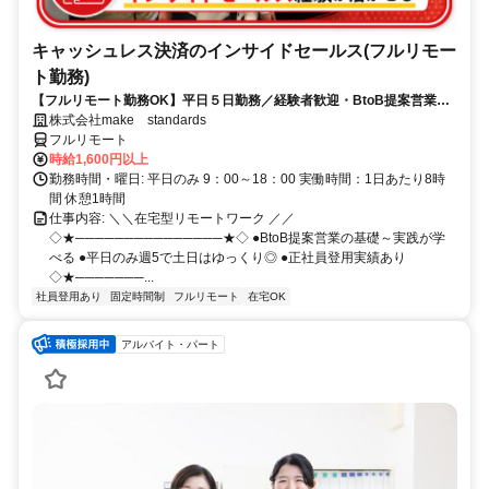
キャッシュレス決済のインサイドセールス(フルリモー
ト勤務)
【フルリモート勤務OK】平日５日勤務／経験者歓迎・BtoB提案営業で
スキルアップ
株式会社make standards
フルリモート
時給1,600円以上
勤務時間・曜日: 平日のみ 9：00～18：00 実働時間：1日あたり8時
間 休憩1時間
仕事内容: ＼＼在宅型リモートワーク ／／
◇★───────────────★◇ ●BtoB提案営業の基礎～実践が学
べる ●平日のみ週5で土日はゆっくり◎ ●正社員登用実績あり
◇★───────...
社員登用あり
固定時間制
フルリモート
在宅OK
アルバイト・パート