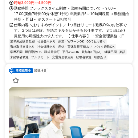
時給3,000円～4,500円
勤務時間 フレックスタイム制度 ＜勤務時間について＞ 9:00～
17:00(実働7時間00分 休憩1時間) ※残業月5～10時間程度 ＜勤務開始
時期＞ 即日～ ※スタート日相談可
仕事内容 ＼おすすめポイント／ 1つ目はリモート勤務OKのお仕事で
す。 2つ目は経験、英語スキルを活かせるお仕事です。 3つ目は正社
員登用の可能性大の求人です。 【 仕事内容 】 ・資金管理業務（日...
業界未経験者歓迎
社員登用あり
副業・WワークOK
60代も応募可
資格取得支援あり
社会保険あり
産休・育休取得実績あり
バイク通勤OK
学歴不問
即日勤務OK
職場見学可
平日のみOK
賞与年1回あり
経験不問
英語
未経験者歓迎
フルリモート
交通費全額支給
経験者歓迎
研修あり
派遣社員