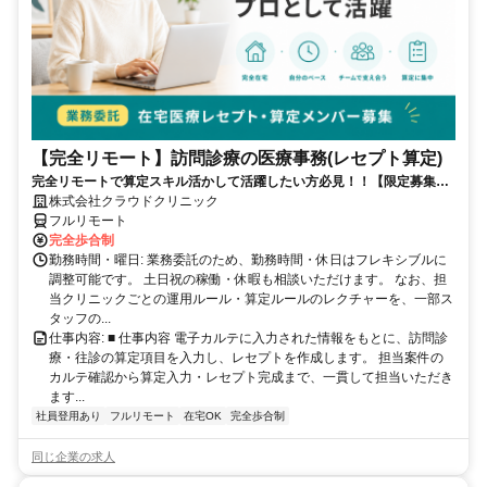
【完全リモート】訪問診療の医療事務(レセプト算定)
完全リモートで算定スキル活かして活躍したい方必見！！【限定募集】
完全リモート｜在宅医療レセプト算定（成果報酬型／業務委託）
株式会社クラウドクリニック
フルリモート
完全歩合制
勤務時間・曜日: 業務委託のため、勤務時間・休日はフレキシブルに
調整可能です。 土日祝の稼働・休暇も相談いただけます。 なお、担
当クリニックごとの運用ルール・算定ルールのレクチャーを、一部ス
タッフの...
仕事内容: ■ 仕事内容 電子カルテに入力された情報をもとに、訪問診
療・往診の算定項目を入力し、レセプトを作成します。 担当案件の
カルテ確認から算定入力・レセプト完成まで、一貫して担当いただき
ます...
社員登用あり
フルリモート
在宅OK
完全歩合制
同じ企業の求人