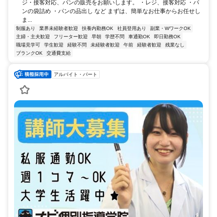
ジ・接客対応、パンの販売をお願いします。 ・レジ、接客対応 ・パ
ンの袋詰め ・パンの品出し など まずは、簡単なお仕事からお任せし
ま...
制服あり
業界未経験者歓迎
扶養内勤務OK
社員登用あり
副業・WワークOK
主婦・主夫歓迎
フリーター歓迎
早朝
学歴不問
車通勤OK
即日勤務OK
職場見学可
学生歓迎
経験不問
未経験者歓迎
午前
経験者歓迎
残業なし
ブランクOK
交通費支給
アルバイト・パート