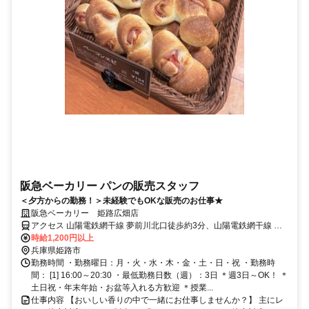
阪急ベーカリー パンの販売スタッフ
＜夕方からの勤務！＞未経験でもOKな販売のお仕事★
阪急ベーカリー 姫路広畑店
アクセス 山陽電鉄網干線 夢前川北口徒歩約3分、山陽電鉄網干線 広
畑出入口1徒歩約17分、山陽電鉄網干線 西飾磨徒歩約21分 「夢前川
時給1,200円以上
駅」より徒歩4分 ★車通勤OK
兵庫県姫路市
勤務時間 ・勤務曜日：月・火・水・木・金・土・日・祝 ・勤務時
間： [1] 16:00～20:30 ・最低勤務日数（週）：3日 ＊週3日～OK！ ＊
土日祝・年末年始・お盆等入れる方歓迎 ＊授業...
仕事内容 【おいしい香りの中で一緒にお仕事しませんか？】 主にレ