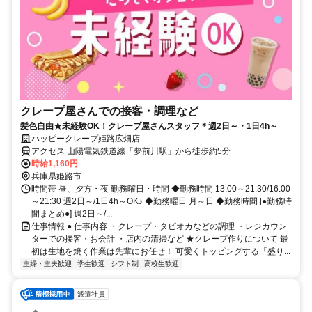
クレープ屋さんでの接客・調理など
髪色自由★未経験OK！クレープ屋さんスタッフ＊週2日～・1日4h～
ハッピークレープ姫路広畑店
アクセス 山陽電気鉄道線「夢前川駅」から徒歩約5分
時給1,160円
兵庫県姫路市
時間帯 昼、夕方・夜 勤務曜日・時間 ◆勤務時間 13:00～21:30/16:00
～21:30 週2日～/1日4h～OK♪ ◆勤務曜日 月～日 ◆勤務時間 [●勤務時
間まとめ●] 週2日～/...
仕事情報 ● 仕事内容 ・クレープ・タピオカなどの調理 ・レジカウン
ターでの接客・お会計 ・店内の清掃など ★クレープ作りについて 最
初は生地を焼く作業は先輩にお任せ！ 可愛くトッピングする「盛り...
主婦・主夫歓迎
学生歓迎
シフト制
高校生歓迎
派遣社員