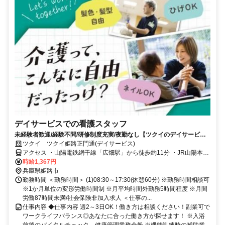
デイサービスでの看護スタッフ
未経験者歓迎/経験不問/研修制度充実/夜勤なし【ツクイのデイサービス/
看護スタッフ求人】
ツクイ ツクイ姫路正門通(デイサービス)
アクセス ・山陽電鉄網干線「広畑駅」から徒歩約11分 ・JR山陽本線
「網干駅」/JR各線「姫路駅」から神姫バス乗車、「広畑市民センタ
時給1,367円
ー前」下車徒歩約1分
兵庫県姫路市
勤務時間 ＜勤務時間＞ (1)08:30～17:30(休憩60分) ※勤務時間相談可
※1か月単位の変形労働時間制 ※月平均時間外勤務5時間程度 ※月間
労働87時間未満/社会保険非加入求人 ＜仕事の...
仕事内容 ◆仕事内容 週2～3日OK！働き方は相談ください！副業可で
ワークライフバランス◎あなたに合った働き方が探せます！ ※入浴
前後のバイタルチェック、健康管理業務全般 ※機能訓練時の補助業