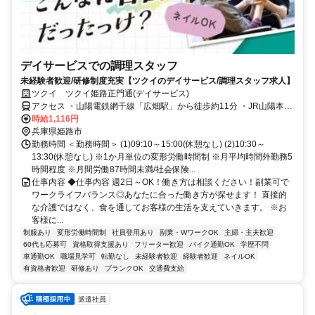
デイサービスでの調理スタッフ
未経験者歓迎/研修制度充実【ツクイのデイサービス/調理スタッフ求人】
ツクイ ツクイ姫路正門通(デイサービス)
アクセス ・山陽電鉄網干線「広畑駅」から徒歩約11分 ・JR山陽本線
「網干駅」/JR各線「姫路駅」から神姫バス乗車、「広畑市民センタ
時給1,116円
ー前」下車徒歩約1分
兵庫県姫路市
勤務時間 ＜勤務時間＞ (1)09:10～15:00(休憩なし) (2)10:30～
13:30(休憩なし) ※1か月単位の変形労働時間制 ※月平均時間外勤務5
時間程度 ※月間労働87時間未満/社会保険...
仕事内容 ◆仕事内容 週2日～OK！働き方は相談ください！副業可で
ワークライフバランス◎あなたに合った働き方が探せます！ 直接的
な介護ではなく、食を通してお客様の生活を支えていきます。 ※お
客様に...
制服あり
変形労働時間制
社員登用あり
副業・WワークOK
主婦・主夫歓迎
60代も応募可
資格取得支援あり
フリーター歓迎
バイク通勤OK
学歴不問
車通勤OK
職場見学可
転勤なし
未経験者歓迎
経験者歓迎
ネイルOK
有資格者歓迎
研修あり
ブランクOK
交通費支給
派遣社員