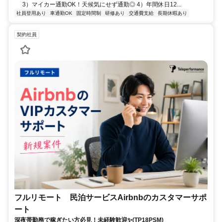
3）マイカー通勤OK！天候気にせず通勤◎ 4）年間休日12...
社員登用あり
車通勤OK
固定時間制
研修あり
交通費支給
長期休暇あり
契約社員
フルリモート 民泊サービスAirbnbのカスタマーサポ
ート
深夜帯勤務で稼ぎたい方必見！未経験歓迎✨(TP18PSM)