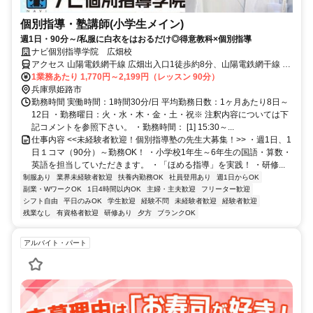
個別指導・塾講師(小学生メイン)
週1日・90分～/私服に白衣をはおるだけ◎得意教科×個別指導
ナビ個別指導学院 広畑校
アクセス 山陽電鉄網干線 広畑出入口1徒歩約8分、山陽電鉄網干線 夢
前川北口徒歩約12分、山陽電鉄網干線 山陽天満徒歩約21分 広畑駅よ
1業務あたり 1,770円～2,199円（レッスン 90分）
り徒歩8分
兵庫県姫路市
勤務時間 実働時間：1時間30分/日 平均勤務日数：1ヶ月あたり8日～
12日 ・勤務曜日：火・水・木・金・土・祝※ 注釈内容については下
記コメントを参照下さい。 ・勤務時間： [1] 15:30～...
仕事内容 <<未経験者歓迎！個別指導塾の先生大募集！>> ・週1日、1
日１コマ（90分）～勤務OK！ ・小学校1年生～6年生の国語・算数・
英語を担当していただきます。 ・「ほめる指導」を実践！ ・研修...
制服あり
業界未経験者歓迎
扶養内勤務OK
社員登用あり
週1日からOK
副業・WワークOK
1日4時間以内OK
主婦・主夫歓迎
フリーター歓迎
シフト自由
平日のみOK
学生歓迎
経験不問
未経験者歓迎
経験者歓迎
残業なし
有資格者歓迎
研修あり
夕方
ブランクOK
アルバイト・パート