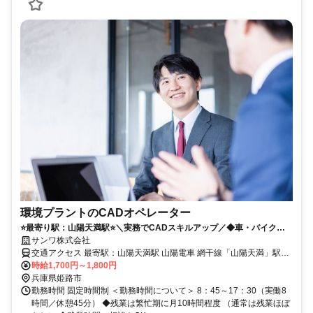
環境プラントのCADオペレーター
⭐️最寄り駅：山陽天満駅⭐️＼実務でCADスキルアップ／◆車・バイク・
自転車での通勤OK！◆社員食堂あり
サンワ株式会社
交通アクセス 最寄駅：山陽天満駅 山陽電車 網干線「山陽天満」駅
（自転車 10分・車／バイク 5分） 山陽電車 網干線「平松」駅 （車／
時給1,700円～1,800円
バイク 5分） JR 山陽本線「はりま勝原」駅 （車／バイク 15分） ◆
兵庫県姫路市
自転車・バイク・車での通勤OK
勤務時間 固定時間制 ＜勤務時間について＞ 8：45～17：30（実働8
時間／休憩45分） ◆残業は繁忙期に月10時間程度 （通常は残業ほぼ