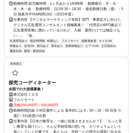
勤務時間 総労働時間：1ヶ月あたり160時間 ・勤務曜日：月・火・
水・木・金 ・勤務時間： [1] 09:30～18:30 ・最低勤務日数（週）：5
日 残業月平均4時間19分（2025年度）
仕事内容 【デジタルマーケティング本部】部門・事業拡大に向けた
デジタル広告運用コンサルタント積極募集！ 「代理店のBPO拠点で
広告運用実務に携わっているけれど、入稿・運用だけでは物足りな
い…」 「地...
社員登用あり
固定時間制
転勤なし
フルリモート
経験者歓迎
ネイルOK
研修あり
在宅OK
賞与あり
育休あり
長期休暇あり
ピアスOK
土日祝休み
服装自由
髪型・髪色自由
業務委託
探究コーディネーター
全国での大規模募集！
株式会社ミエタ
フルリモート
月給200,000円～500,000円
勤務時間詳細 ※対応案件による 基本的には 9：00～18：00 目安 ※
週2～5日程度の出勤
仕事内容 【日本の教育を、一緒に前進させませんか？】 「もっと良
い教育を届けたい」 そんな学校現場の想いを、カリキュラムという
形にしていく仕事です。 私たちは、学校ごとの理念や課題に向き合