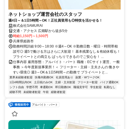
ネットショップ運営会社のスタッフ
週4日～＆1日5時間～OK！正社員登用も◎特技を活かせる！
株式会社SAMURAI
交通・アクセス 広畑駅から徒歩5分
時給1,150円～1,500円
兵庫県姫路市
勤務時間詳細 9:00～18:00 ※週4～OK ※勤務日数・曜日・時間帯相
談可◎ 週5で働ける方はさらに大歓迎！ 基本残業なし＆有給休暇も！
プライベートとの両立も ばっちりできるのでご安心を！ ...
仕事内容 雇用形態：アルバイト・パート 職種：ECサイト運営、一般
事務 ＞今年度新規事業所！＜ フリーター・主婦・主夫さんの 働きや
すい環境◎ 週3～OK＆1日5時間～の勤務で プライベートと...
業界未経験者歓迎
扶養内勤務OK
社員登用あり
副業・WワークOK
1日4時間以内OK
土日祝のみOK
主婦・主夫歓迎
フリーター歓迎
バイク通勤OK
シフト自由
学歴不問
車通勤OK
即日勤務OK
職場見学可
学生歓迎
転勤なし
経験不問
未経験者歓迎
午前
経験者歓迎
アルバイト・パート