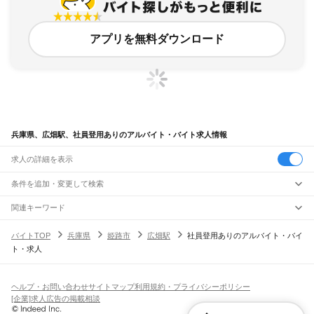
アプリを無料ダウンロード
兵庫県、広畑駅、社員登用ありのアルバイト・バイト求人情報
求人の詳細を表示
条件を追加・変更して検索
市区町村を追加・変更
関連キーワード
完全在宅ワーク 全国
シール貼り 在宅
現在地周辺
ガチャガチャ
犬カフェ
兵庫県
駅を追加・変更
バイトTOP
兵庫県
姫路市
広畑駅
社員登用ありのアルバイト・バイ
兵庫県
すべて
ト・求人
神戸市
すべて
職種を追加・変更
JR神戸線(大阪～神戸)
東灘区
灘区
兵庫区
長田区
須磨区
垂水区
北区
中央区
西区
尼崎駅
立花駅
甲子園口駅
西宮駅
さくら夙川駅
芦屋駅
甲南山手駅
摂津本山駅
住吉駅
飲食・フードサービス
姫路市
尼崎市
明石市
西宮市
洲本市
芦屋市
伊丹市
相生市
豊岡市
加古川市
赤穂市
特徴を追加・変更
六甲道駅
摩耶駅
灘駅
三ノ宮駅
元町駅
神戸駅
飲食・フードサービス
すべて
ヘルプ・お問い合わせ
サイトマップ
利用規約・プライバシーポリシー
西脇市
宝塚市
三木市
高砂市
川西市
小野市
三田市
加西市
丹波篠山市
養父市
ホールスタッフ
キッチンスタッフ
皿洗い・洗い場
精肉・鮮魚加工
給食調理
人気
[企業]求人広告の掲載相談
JR神戸線(神戸～姫路)
丹波市
南あわじ市
朝来市
淡路市
宍粟市
加東市
たつの市
川辺郡
多可郡
加古郡
雇用形態を追加・変更
パン屋（ベーカリー）
フードカウンター販売員
バー（BAR）・バーテンダー
日払いOK
高校生歓迎
学生歓迎
深夜の仕事
髪型・髪色自由
ひげOK
ネイルOK
神戸駅
兵庫駅
新長田駅
鷹取駅
須磨海浜公園駅
須磨駅
塩屋駅
垂水駅
舞子駅
朝霧駅