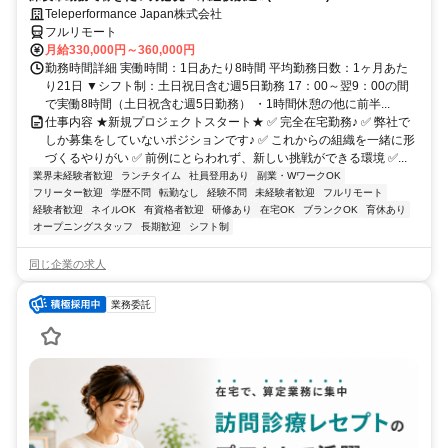
Teleperformance Japan株式会社
フルリモート
月給330,000円～360,000円
勤務時間詳細 実働時間：1日あたり8時間 平均勤務日数：1ヶ月あた
り21日 ▼シフト制：土日祝日含む週5日勤務 17：00～翌9：00の間
で実働8時間（土日祝含む週5日勤務） ・1時間休憩の他に前半...
仕事内容 ★新規プロジェクトスタート★ ✅ 完全在宅勤務♪ ✅ 弊社で
しか募集をしていないポジションです♪ ✅ これからの組織を一緒に形
づくるやりがい ✅ 前例にとらわれず、新しい挑戦ができる環境 ✅...
業界未経験者歓迎
ランチタイム
社員登用あり
副業・WワークOK
フリーター歓迎
学歴不問
転勤なし
経験不問
未経験者歓迎
フルリモート
経験者歓迎
ネイルOK
有資格者歓迎
研修あり
在宅OK
ブランクOK
育休あり
オープニングスタッフ
長期歓迎
シフト制
同じ企業の求人
業務委託