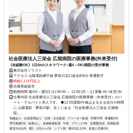
社会医療法人三栄会 広畑病院の医療事務(外来受付)
《未経験OK》1日4hのスキマワーク♪週4～OK!病院の受付事務
株式会社ソラスト
アクセス 山陽電鉄網干線 夢前川北口徒歩約6分 車通勤可
時給1,116円以上
兵庫県姫路市
勤務時間 週4日～週5日 (1) 08:00 ～ 12:00 [月～土] 実働 4h / 休憩 0h
仕事内容 社会医療法人三栄会 広畑病院の医療事務（外来受付）のパ
ート・アルバイト求人です。 ◆12:00退勤!午後はまるまる自分の時間
に 山陽電鉄「夢前川駅」近くにある『社会医療法人三栄会 広畑病
院』...
制服あり
社員登用あり
主婦・主夫歓迎
フリーター歓迎
学歴不問
車通勤OK
即日勤務OK
転勤なし
未経験者歓迎
午前
ブランクOK
交通費支給
長期歓迎
駅近5分以内
週2・3日からOK
シフト制
週4日以上OK
友達と応募OK