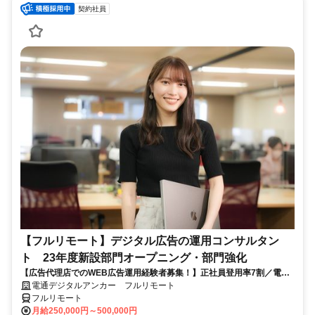
契約社員
【フルリモート】デジタル広告の運用コンサルタン
ト 23年度新設部門オープニング・部門強化
【広告代理店でのWEB広告運用経験者募集！】正社員登用率7割／電通
G／全国×完全在宅／年休126日・土日祝休み／残業月平均4時間19分
電通デジタルアンカー フルリモート
フルリモート
月給250,000円～500,000円