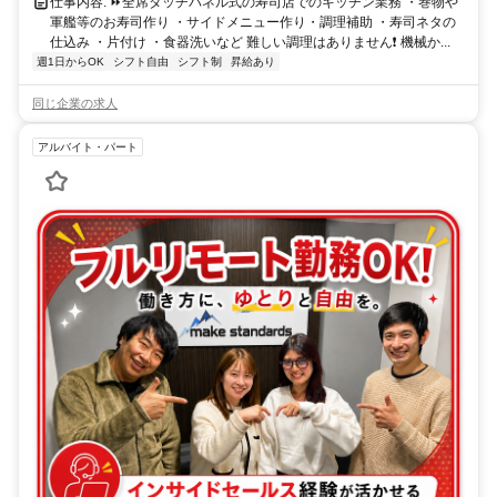
仕事内容: ⏩全席タッチパネル式の寿司店でのキッチン業務 ・巻物や
軍艦等のお寿司作り ・サイドメニュー作り・調理補助 ・寿司ネタの
仕込み ・片付け ・食器洗いなど 難しい調理はありません❗ 機械か...
週1日からOK
シフト自由
シフト制
昇給あり
同じ企業の求人
アルバイト・パート