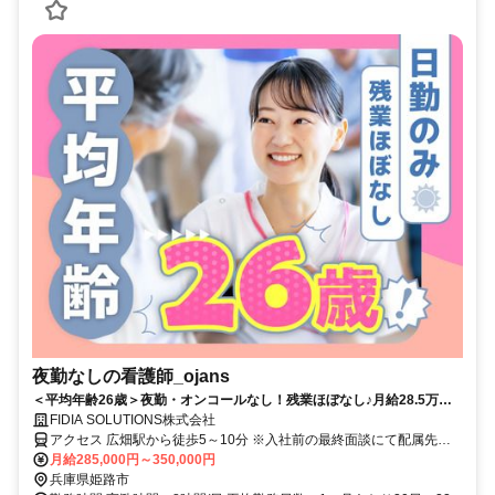
夜勤なしの看護師_ojans
＜平均年齢26歳＞夜勤・オンコールなし！残業ほぼなし♪月給28.5万円
～・昇給年2回・賞与年2回★初年度は賞与年3回★20代・30代の若手メ
FIDIA SOLUTIONS株式会社
ンバーが中心に活躍中！当社正社員として安定して働ける好環境◎
アクセス 広畑駅から徒歩5～10分 ※入社前の最終面談にて配属先を
決定致します。
月給285,000円～350,000円
兵庫県姫路市