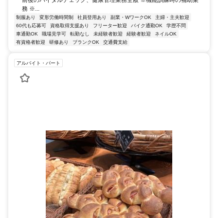
務 ※...
制服あり
変形労働時間制
社員登用あり
副業・WワークOK
主婦・主夫歓迎
60代も応募可
資格取得支援あり
フリーター歓迎
バイク通勤OK
学歴不問
車通勤OK
職場見学可
転勤なし
未経験者歓迎
経験者歓迎
ネイルOK
有資格者歓迎
研修あり
ブランクOK
交通費支給
アルバイト・パート