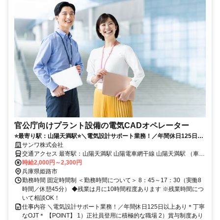
官公庁向けプラント設備の電気CADオペレーター
⭐️最寄り駅：山陽天満駅⭐️＼電気設計サポート業務！／年間休日125日以
上あり＊丁寧なOJT＊
サンワ株式会社
交通アクセス 最寄駅：山陽天満駅 山陽電車網干線 山陽天満駅 （車／
バイク 5分） 山陽電車網干線 平松駅 （車／バイク 5分） JR山陰本線
時給2,000円～2,300円
はりま勝原駅 （車／バイク 12分） ◆自転車・バイク・車での通勤
兵庫県姫路市
OK ◆最寄り駅近くにコンビニあり
勤務時間 固定時間制 ＜勤務時間について＞ 8：45～17：30（実働8
時間／休憩45分） ◆残業は月に10時間程度あります ※残業時間につ
いて相談OK！
仕事内容 ＼電気設計サポート業務！／年間休日125日以上あり＊丁寧
なOJT＊ 【POINT】 1）正社員登用に積極的な職場 2）賞与制度あり