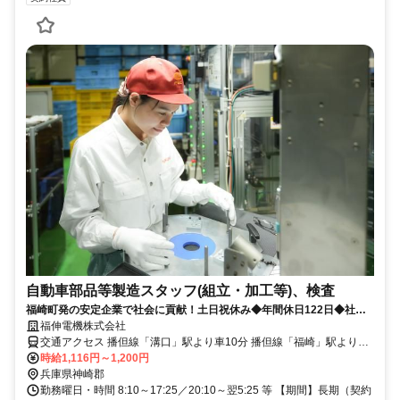
自動車部品等製造スタッフ(組立・加工等)、検査
福崎町発の安定企業で社会に貢献！土日祝休み◆年間休日122日◆社員
登用あり
福伸電機株式会社
交通アクセス 播但線「溝口」駅より車10分 播但線「福崎」駅より車
16分 播但線「香呂」駅より車16分
時給1,116円～1,200円
兵庫県神崎郡
勤務曜日・時間 8:10～17:25／20:10～翌5:25 等 【期間】長期（契約