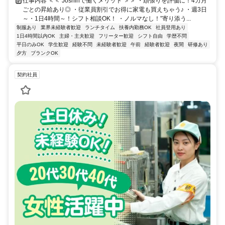
仕事内容 ＜＜ Joshinで働くメリット ＞＞ ・頑張りを評価に！4カ月
ごとの昇給あり◎ ・従業員割引でお得に家電も買えちゃう♪ ・週3日
～・1日4時間～！シフト相談OK！ ・ノルマなし！”寄り添う...
制服あり
業界未経験者歓迎
ランチタイム
扶養内勤務OK
社員登用あり
1日4時間以内OK
主婦・主夫歓迎
フリーター歓迎
シフト自由
学歴不問
平日のみOK
学生歓迎
経験不問
未経験者歓迎
午前
経験者歓迎
夜間
研修あり
夕方
ブランクOK
契約社員