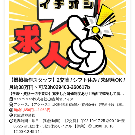
【機械操作スタッフ】2交替 / シフト休み / 未経験OK /
月給38万円 ~ 可/23h029403-260617b
【学歴・資格一切不要◎】充実した研修制度あり ! 画面で確認して調整
するだけ !!
Man to Man株式会社/加古川オフィス
アクセス: 【アクセス】 JR播但線 福崎駅 (徒歩5分) 【交通手段（車通
勤など）】 バイク・車通勤可
時給1,650円～2,063円
兵庫県神崎郡
勤務時間・曜日: 【勤務時間】 【2交替】 ①08:10~17:25 ②20:10~翌
05:25 ※5勤2休・5勤3休のサイクル 【休憩】 ① 10:00~10:10
12:00~12:45 14...