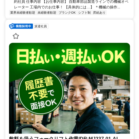
約社員 仕事内容 【お仕事内容】 自動車部品製造ラインでの機械オペ
レーター 工場内でのお仕事！ 【具体的には…】 ＊機械の操作...
業界未経験者歓迎
未経験者歓迎
ブランクOK
シフト制
昇給あり
派遣社員
飲料を扱うフォークリフト作業/DR:MJ237-01-AI