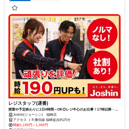
レジスタッフ(遅番)
授業や予定終わりに1日4時間～OK◎レジ中心のお仕事！17時以降・土
日祝は加給あり！社割で家電がお得に♪
Joshin(ジョーシン) 福崎店
アクセス ＪＲ播但線 福崎徒歩約25分
時給1,190円～1,380円