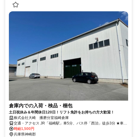
倉庫内での入荷・検品・梱包
土日祝休み＆年間休日120日！リフト免許をお持ちの方大歓迎！
株式会社大崎 播磨分室福崎倉庫
交通・アクセス JR「福崎駅」車5分、バス停「西治」徒歩3分 ★車・
バイク・自転車通勤OK（無料駐車場あり）
時給1,500円
兵庫県神崎郡