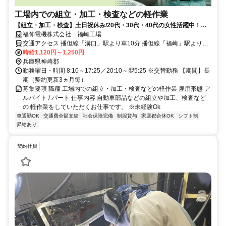
工場内での組立・加工・検査などの軽作業
【組立・加工・検査】土日祝休み/20代・30代・40代の女性活躍中！未
経験OK！社会保険完備！
福伸電機株式会社 福崎工場
交通アクセス 播但線「溝口」駅より車10分 播但線「福崎」駅より車
16分 播但線「香呂」駅より車16分
時給1,120円～1,250円
兵庫県神崎郡
勤務曜日・時間 8:10～17:25／20:10～翌5:25 ※交替勤務 【期間】長
期（契約更新3ヵ月毎）
募集要項 職種 工場内での組立・加工・検査などの軽作業 雇用形態 ア
ルバイト / パート 仕事内容 自動車部品などの組立や加工、検査など
の 軽作業をしていただくお仕事です。 ※未経験Ok
車通勤OK
交通費全額支給
社会保険完備
制服貸与
家庭都合休OK
シフト制
昇給あり
契約社員