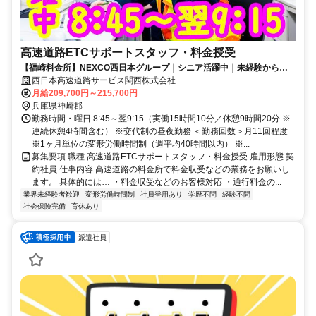
高速道路ETCサポートスタッフ・料金授受
【福崎料金所】NEXCO西日本グループ｜シニア活躍中｜未経験から正
社員登用もあり
西日本高速道路サービス関西株式会社
月給209,700円～215,700円
兵庫県神崎郡
勤務時間・曜日 8:45～翌9:15（実働15時間10分／休憩9時間20分 ※
連続休憩4時間含む） ※交代制の昼夜勤務 ＜勤務回数＞月11回程度
※1ヶ月単位の変形労働時間制（週平均40時間以内） ※...
募集要項 職種 高速道路ETCサポートスタッフ・料金授受 雇用形態 契
約社員 仕事内容 高速道路の料金所で料金収受などの業務をお願いし
ます。 具体的には… ・料金収受などのお客様対応 ・通行料金の...
業界未経験者歓迎
変形労働時間制
社員登用あり
学歴不問
経験不問
社会保険完備
育休あり
派遣社員