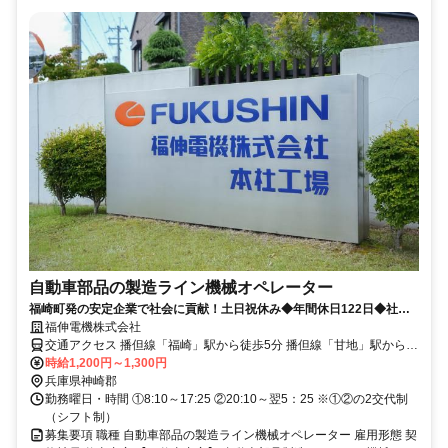
自動車部品の製造ライン機械オペレーター
福崎町発の安定企業で社会に貢献！土日祝休み◆年間休日122日◆社員
登用あり
福伸電機株式会社
交通アクセス 播但線「福崎」駅から徒歩5分 播但線「甘地」駅から車
16分 播但線「溝口」駅から車17分
時給1,200円～1,300円
兵庫県神崎郡
勤務曜日・時間 ①8:10～17:25 ②20:10～翌5：25 ※①②の2交代制
（シフト制）
募集要項 職種 自動車部品の製造ライン機械オペレーター 雇用形態 契