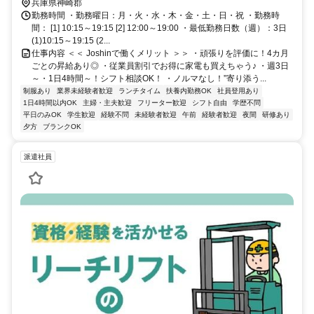
兵庫県神崎郡
勤務時間 ・勤務曜日：月・火・水・木・金・土・日・祝 ・勤務時
間： [1] 10:15～19:15 [2] 12:00～19:00 ・最低勤務日数（週）：3日
(1)10:15～19:15 (2...
仕事内容 ＜＜ Joshinで働くメリット ＞＞ ・頑張りを評価に！4カ月
ごとの昇給あり◎ ・従業員割引でお得に家電も買えちゃう♪ ・週3日
～・1日4時間～！シフト相談OK！ ・ノルマなし！”寄り添う...
制服あり
業界未経験者歓迎
ランチタイム
扶養内勤務OK
社員登用あり
1日4時間以内OK
主婦・主夫歓迎
フリーター歓迎
シフト自由
学歴不問
平日のみOK
学生歓迎
経験不問
未経験者歓迎
午前
経験者歓迎
夜間
研修あり
夕方
ブランクOK
派遣社員