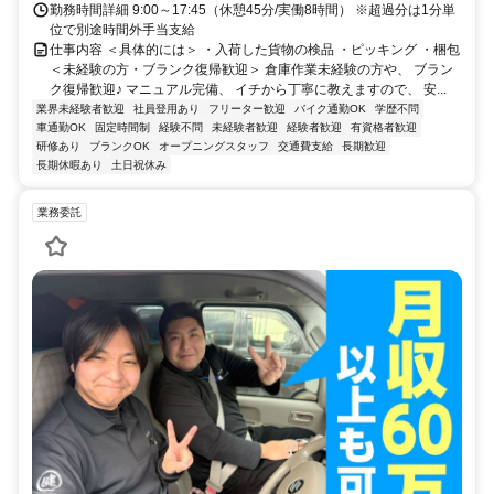
勤務時間詳細 9:00～17:45（休憩45分/実働8時間） ※超過分は1分単
位で別途時間外手当支給
仕事内容 ＜具体的には＞ ・入荷した貨物の検品 ・ピッキング ・梱包
＜未経験の方・ブランク復帰歓迎＞ 倉庫作業未経験の方や、 ブラン
ク復帰歓迎♪ マニュアル完備、 イチから丁寧に教えますので、 安...
業界未経験者歓迎
社員登用あり
フリーター歓迎
バイク通勤OK
学歴不問
車通勤OK
固定時間制
経験不問
未経験者歓迎
経験者歓迎
有資格者歓迎
研修あり
ブランクOK
オープニングスタッフ
交通費支給
長期歓迎
長期休暇あり
土日祝休み
業務委託