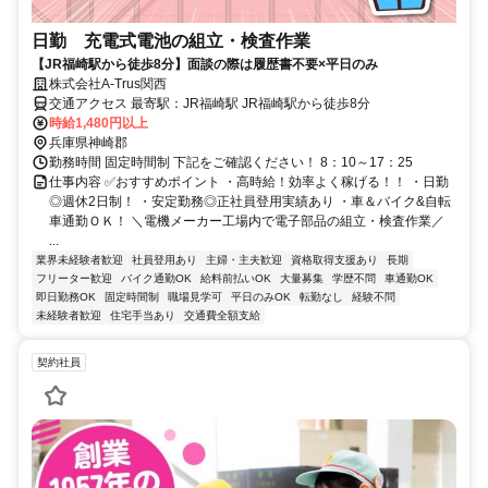
日勤 充電式電池の組立・検査作業
【JR福崎駅から徒歩8分】面談の際は履歴書不要×平日のみ
株式会社A-Trus関西
交通アクセス 最寄駅：JR福崎駅 JR福崎駅から徒歩8分
時給1,480円以上
兵庫県神崎郡
勤務時間 固定時間制 下記をご確認ください！ 8：10～17：25
仕事内容 ✅おすすめポイント ・高時給！効率よく稼げる！！ ・日勤
◎週休2日制！ ・安定勤務◎正社員登用実績あり ・車＆バイク&自転
車通勤ＯＫ！ ＼電機メーカー工場内で電子部品の組立・検査作業／
...
業界未経験者歓迎
社員登用あり
主婦・主夫歓迎
資格取得支援あり
長期
フリーター歓迎
バイク通勤OK
給料前払いOK
大量募集
学歴不問
車通勤OK
即日勤務OK
固定時間制
職場見学可
平日のみOK
転勤なし
経験不問
未経験者歓迎
住宅手当あり
交通費全額支給
契約社員