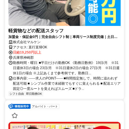
軽貨物などの配送スタッフ
加盟金・保証金0円｜完全自由シフト制｜車両リース制度完備｜土日祝
休みOK｜直行直帰OK｜40代・50代からはじめたスタッフも活躍中◎
株式会社マルケン
アクセス: 直行直帰OK
日給19,250円以上
兵庫県神崎郡
勤務時間・曜日: ■平日だけの勤務OK 《勤務日数例》 19日/月 ※31
日週休3日の場合 23日/月 ※31日週休2日の場合 27日/月 ※31日週
休1日の場合 ※上記あくまで参考例です。勤務日...
仕事内容: ------求人のPOINT------ ■時間指定無しで、時間に追われず
配送可能 ■ シンプル作業で未経験でもすぐに覚えられる ■ 配送エリア
固定◎一度ルートを覚えればスムーズ ■ドラ...
シフト自由
即日勤務OK
アルバイト・パート