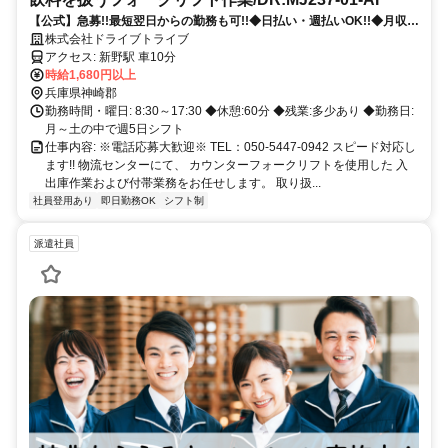
【公式】急募!!最短翌日からの勤務も可!!◆日払い・週払いOK!!◆月収
30万円以上◆履歴書不要◆寮完備◆正社員登用制度あり
株式会社ドライブトライブ
アクセス: 新野駅 車10分
時給1,680円以上
兵庫県神崎郡
勤務時間・曜日: 8:30～17:30 ◆休憩:60分 ◆残業:多少あり ◆勤務日:
月～土の中で週5日シフト
仕事内容: ※電話応募大歓迎※ TEL：050-5447-0942 スピード対応し
ます!! 物流センターにて、 カウンターフォークリフトを使用した 入
出庫作業および付帯業務をお任せします。 取り扱...
社員登用あり
即日勤務OK
シフト制
派遣社員