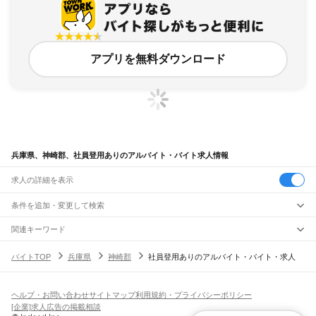
アプリを無料ダウンロード
兵庫県、神崎郡、社員登用ありのアルバイト・バイト求人情報
求人の詳細を表示
条件を追加・変更して検索
市区町村を追加・変更
関連キーワード
兵庫県 神戸市 社員登用あり 社員登用
兵庫県 神崎郡 在宅ワーク
兵庫県
駅を追加・変更
バイトTOP
兵庫県
神崎郡
社員登用ありのアルバイト・バイト・求人
兵庫県 社員登用あり 手渡し
兵庫県 神崎郡 内職 全国配送あり
兵庫県 神崎郡 内職
兵庫県
すべて
神戸市
すべて
職種を追加・変更
JR神戸線(大阪～神戸)
東灘区
灘区
兵庫区
長田区
須磨区
垂水区
北区
中央区
西区
尼崎駅
立花駅
甲子園口駅
西宮駅
さくら夙川駅
芦屋駅
甲南山手駅
摂津本山駅
住吉駅
飲食・フードサービス
ヘルプ・お問い合わせ
サイトマップ
利用規約・プライバシーポリシー
姫路市
尼崎市
明石市
西宮市
洲本市
芦屋市
伊丹市
相生市
豊岡市
加古川市
赤穂市
特徴を追加・変更
六甲道駅
摩耶駅
灘駅
三ノ宮駅
元町駅
神戸駅
飲食・フードサービス
すべて
[企業]求人広告の掲載相談
西脇市
宝塚市
三木市
高砂市
川西市
小野市
三田市
加西市
丹波篠山市
養父市