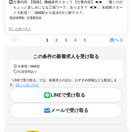
仕事内容: 【職種】 機械操作スタッフ 【仕事内容】 ■□■ 「働くのが
ちょっと楽しみになる工場ワーク」あります !! ■□■ 〇 未経験スター
ト大歓迎 ! 〇 福崎駅から徒歩5分と駅チカ !!...
固定時間制
交通費支給
同じ企業の求人
前へ
次へ
1
2
3
4
5
この条件の新着求人を受け取る
兵庫県 / 神崎郡
社員登用あり
「LINEで受け取る」では、新着求人のほか、おすすめ情報なども配信しま
す。
詳しくはこちら
LINEで受け取る
メールで受け取る