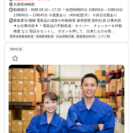
兵庫県神崎郡
勤務曜日・時間 08:10～17:25 ＊休憩時間65分 10時00分～10時10分
12時00分～12時45分 ※残業あり（40h程度/月） ※休日出勤あり
募集要項 職種 電装品の成形や外観検査 雇用形態 契約社員 仕事内容
▼お仕事内容▼ ＊電装品の手動形成・タイバー、 チェッカー＆外観
検査 など 部品をセットし、ボタンを押して、出来たものを取...
業界未経験者歓迎
未経験者歓迎
社会保険完備
家庭都合休OK
シフト制
契約社員