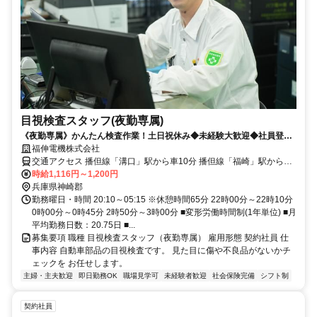
目視検査スタッフ(夜勤専属)
《夜勤専属》かんたん検査作業！土日祝休み◆未経験大歓迎◆社員登用
あり
福伸電機株式会社
交通アクセス 播但線「溝口」駅から車10分 播但線「福崎」駅から車
16分 播但線「香呂」駅から車16分
時給1,116円～1,200円
兵庫県神崎郡
勤務曜日・時間 20:10～05:15 ※休憩時間65分 22時00分～22時10分
0時00分～0時45分 2時50分～3時00分 ■変形労働時間制(1年単位) ■月
平均勤務日数：20.75日 ■...
募集要項 職種 目視検査スタッフ（夜勤専属） 雇用形態 契約社員 仕
事内容 自動車部品の目視検査です。 見た目に傷や不良品がないかチ
ェックを お任せします。
主婦・主夫歓迎
即日勤務OK
職場見学可
未経験者歓迎
社会保険完備
シフト制
契約社員