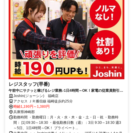
レジスタッフ(早番)
午前中にサクッと稼げるレジ業務♪1日4時間～OK！家電の従業員割引で
家計応援◎曜日・時間によって加給あり！
Joshin(ジョーシン) 福崎店
アクセス ＪＲ播但線 福崎徒歩約25分
時給1,190円～1,380円
兵庫県神崎郡
勤務時間 ・勤務曜日：月・火・水・木・金・土・日・祝 ・勤務時
間： [1] 09:30～18:30 ・最低勤務日数（週）：3日 9:30～18:30 週3
～5日、1日4時間～OK！ プライベート...