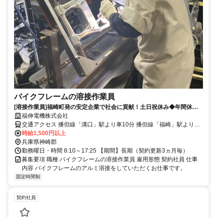
バイクフレームの溶接作業員
[溶接作業員]福崎町発の安定企業で社会に貢献！土日祝休み◆年間休日
122日◆社員登用あり
福伸電機株式会社
交通アクセス 播但線「溝口」駅より車10分 播但線「福崎」駅より車
16分 播但線「香呂」駅より車16分
時給1,500円以上
兵庫県神崎郡
勤務曜日・時間 8:10～17:25 【期間】長期（契約更新3ヵ月毎）
募集要項 職種 バイクフレームの溶接作業員 雇用形態 契約社員 仕事
内容 バイクフレームのアルミ溶接をしていただくお仕事です。
固定時間制
契約社員