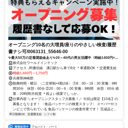
オープニング10名の大増員/座りのやさしい検査/履歴
書ナシ可/0063131_55646-00
✨最大50万の定着奨励金あり✨20～40代の男女活躍中〈時給1400円×2
交替制〉✨年休160日で休める✨履歴書ナシで応募OK◎
株式会社ワールドインテック
アクセス: JR播但線 溝口駅から車で8分 ＊車通勤OK ＊交通費支給
時給1,400円～1,750円
兵庫県神崎郡
勤務時間・曜日: 〈二交替制×4勤2休〉 ①8：00～18：30 実働：9時
間30分 休憩：60分 ②20：00～6：00 実働：9時間 休憩：60分 残
業：20時間/月程度 ＊程よい残業でしっか...
仕事内容: ​＼オープニングスタッフ大募集！／ 今回は限定【10名】の
募集となります！ 〈食品パッケージの検査スタッフ〉 スーパーやコ
ンビニで売られている 食品パッケージの検査作業です！ 完成品と...
即日勤務OK
交通費支給
シフト制
アルバイト・パート