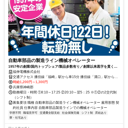
自動車部品の製造ライン機械オペレーター
1957年の創業/国内トップシェア/製品多数有り／創業以来黒字を貫く超
安定企業／土日祝休み・転勤なし
福伸電機株式会社
交通アクセス 播但線「福崎」駅から車15分 播但線「溝口」駅から車
時給1,200円～1,300円
15分 播但線「香呂」駅から車21分 ※自家用車での通勤可能
兵庫県神崎郡
勤務曜日・時間 ①8:10～17:25 ②20:10～翌5：25 ※①②の2交代制
（シフト制）
募集要項 職種 自動車部品の製造ライン機械オペレーター 雇用形態 契
約社員 仕事内容 自動車部品製造ラインでの機械オペレーター
学歴不問
職場見学可
交通費全額支給
社会保険完備
シフト制
昇給あり
寮・社宅あり