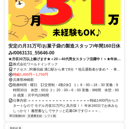
安定の月31万可/お菓子袋の製造スタッフ/年間160日休
み/0063131_55646-00
★月収30万以上稼げます★＜20～40代男女スタッフ活躍中！＞★年休
160日！★2交替制・履歴書不要
株式会社ワールドインテック
アクセス: JR播但線 溝口駅から車で8分 ＊地元通勤者が多め＊ ・車、
バイク、自転車通勤OK ・交通費支給
時給1,400円～1,750円
兵庫県神崎郡
勤務時間・曜日: 【2交替制・4勤2休】 １）8：00～18：30 実働：9
時間30分 休憩：60分 ２）20：00～6：00 実働：9時間 休憩：60
分 残業：月平均20時間
仕事内容: ​＝＝＝＝＝＝＝＝＝＝＝＝＝＝＝＝＝＝ ​時給1400円からス
タートなので モデル月収31万円と高月収！！ 年休160日でお休みも
しっかり！ 履歴書なしでサクッと応募OKです◎ ​＝＝＝...
即日勤務OK
交通費支給
シフト制
契約社員