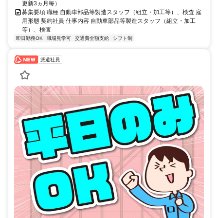
更新3ヵ月毎）
募集要項 職種 自動車部品等製造スタッフ（組立・加工等）、検査 雇
用形態 契約社員 仕事内容 自動車部品等製造スタッフ（組立・加工
等）、検査
即日勤務OK
職場見学可
交通費全額支給
シフト制
派遣社員