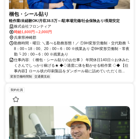
梱包・シール貼り
軽作業/未経験OK/月収38.5万～/駐車場完備/社会保険あり/長期安定
株式会社フロンティア
時給1,600円～2,000円
兵庫県神崎郡
勤務時間・曜日: ＼選べる勤務形態！／ ①9H変形労働制・交代勤務 └
8：00～18：00、20：00～6：00 ※残業あり ②9H変形労働制・常夜
勤 └ 20：00～6：00 ※残業あり
仕事内容: 《 梱包・シール貼りのお仕事 》 年間休日140日☆お休みた
くさんでしっかり稼げる★ ◆◇適度に体を動かせる軽作業 ◇◆ 【仕
事内容】ロール状の印刷製品をダンボール箱に詰めていただく出...
変形労働時間制
交通費支給
契約社員