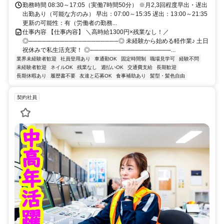
分！
勤務時間 08:30～17:05（実働7時間50分） ※月2,3回程度早出・遅出
出勤あり（可能な方のみ） 早出：07:00～15:35 遅出：13:00～21:35
更新の可能性：有（労働者の勤務...
仕事内容 【仕事内容】 ＼高時給1300円×残業なし！／
◎────────────────────◎ 未経験から始める軽作業♪ 土日
祝休みで私生活充実！ ◎──────────────────...
業界未経験者歓迎
社員登用あり
車通勤OK
固定時間制
職場見学可
経験不問
未経験者歓迎
ネイルOK
残業なし
週払いOK
交通費支給
長期歓迎
長期休暇あり
履歴書不要
友達と応募OK
食事補助あり
髪型・髪色自由
契約社員