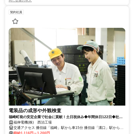
同じ企業の求人
契約社員
電装品の成形や外観検査
福崎町発の安定企業で社会に貢献！土日祝休み◆年間休日122日◆社員
登用あり
福伸電機(株) 西治工場
交通アクセス 播但線「福崎」駅から車15分 播但線「溝口」駅から車
15分 播但線「香呂」駅から車21分
時給1,116円～1,200円