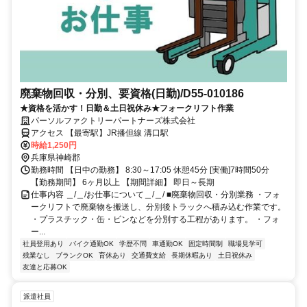
廃棄物回収・分別、要資格(日勤)/D55-010186
★資格を活かす！日勤＆土日祝休み★フォークリフト作業
パーソルファクトリーパートナーズ株式会社
アクセス 【最寄駅】JR播但線 溝口駅
時給1,250円
兵庫県神崎郡
勤務時間 【日中の勤務】 8:30～17:05 休憩45分 [実働]7時間50分
【勤務期間】 6ヶ月以上 【期間詳細】 即日～長期
仕事内容 ＿/＿/お仕事について＿/＿/ ■廃棄物回収・分別業務 ・フォ
ークリフトで廃棄物を搬送し、分別後トラックへ積み込む作業です。
・プラスチック・缶・ビンなどを分別する工程があります。 ・フォ
ー...
社員登用あり
バイク通勤OK
学歴不問
車通勤OK
固定時間制
職場見学可
残業なし
ブランクOK
育休あり
交通費支給
長期休暇あり
土日祝休み
友達と応募OK
派遣社員