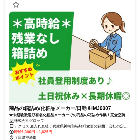
商品の箱詰め/化粧品メーカー/日勤 /HMJ0007
★未経験歓迎◎有名化粧品メーカーでの商品の箱詰め作業！完全空調完
備＆軽作業で働きやすさ抜群♪高時給1300円×土日祝休み＆残業なし☆
株式会社グロップ
アクセス 雇入れ直後：兵庫県神崎郡福崎町変更の範囲：会社の定め
る就業場所＼アクセス／福崎駅より車で約6分／自転車で12分＼通勤
時給1,300円～1,625円
備考／◆マイカー・バイク・自転車通勤OK！◆福崎駅より車で約6
兵庫県神崎郡