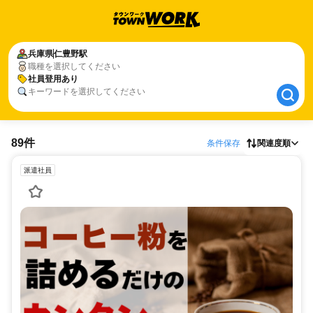
兵庫県
兵庫県
仁豊野駅
仁豊野駅
職種を選択してください
社員登用あり
社員登用あり
キーワードを選択してください
89件
条件保存
関連度順
派遣社員