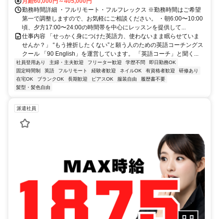
月給60,000円～405,000円
勤務時間詳細 ・フルリモート・フルフレックス ※勤務時間はご希望
第一で調整しますので、お気軽にご相談ください。 ・朝6:00〜10:00
頃、夕方17:00〜24:00の時間帯を中心にレッスンを提供して...
仕事内容 「せっかく身につけた英語力、使わないまま眠らせていま
せんか？」 “もう挫折したくない”と願う人のための英語コーチングス
クール 「90 English」を運営しています。 「英語コーチ」と聞く...
社員登用あり
主婦・主夫歓迎
フリーター歓迎
学歴不問
即日勤務OK
固定時間制
英語
フルリモート
経験者歓迎
ネイルOK
有資格者歓迎
研修あり
在宅OK
ブランクOK
長期歓迎
ピアスOK
服装自由
履歴書不要
髪型・髪色自由
派遣社員