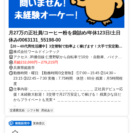
月27万の正社員/コーヒー粉を袋詰め/年休123日/土日
休み/0063131_55198-00
【20～40代男性活躍中】3交替制で効率よく稼げます！大手で安定勤務
が叶う★未経験OK★履歴書不要で応募OK
株式会社ワールドインテック
アクセス: JR播但線 仁豊野駅から自転車で10分 ・自動車、バイク、
自転車通勤OK ・交通費規定支給
月給232,000円～279,215円
兵庫県姫路市
勤務時間・曜日: 【勤務時間/3交替制】 ①7:00～15:45 ②14:30～
23:15 ③22:45～7:30 実働：7.75時間 休憩：60分 残業：月5時間程
度
仕事内容: ＿＿＿＿＿＿＿＿＿＿＿＿＿＿＿＿＿＿ 正社員デビュー応
援！未経験大歓迎！ 3交替で月27万安定して稼げる！ 残業少な目だ
からプライベートも充実＊ ＿＿＿＿＿＿＿＿＿＿＿＿＿＿＿＿＿＿
...
交通費支給
シフト制
昇給あり
業務委託