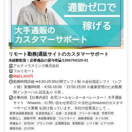
リモート勤務|通販サイトのカスタマーサポート
未経験歓迎！必要備品の貸与有💻/1260704320-01
アルティウスリンク株式会社
フルリモート
時給1,400円
勤務時間詳細 ⏩6:50-25:00の間でシフト制 ※会社指定シフト 《シフ
ト例》実働8時間 ・6:50-16:00 ・15:50-25:00 ※健康管理のため勤務
間インターバル 設定あり ※所...
仕事内容 【仕事内容】 在宅コールセンターオペレーター！ 大手通販
サイト「Amazon」の 問い合わせ対応◎ ※当社はAmazonのカスタマ
ーサービス業務 を請け負っています。当社の従業員として ...
業界未経験者歓迎
社員登用あり
主婦・主夫歓迎
フリーター歓迎
学歴不問
転勤なし
経験不問
未経験者歓迎
フルリモート
経験者歓迎
ネイルOK
研修あり
在宅OK
ブランクOK
交通費支給
長期歓迎
シフト制
ピアスOK
服装自由
ひげOK