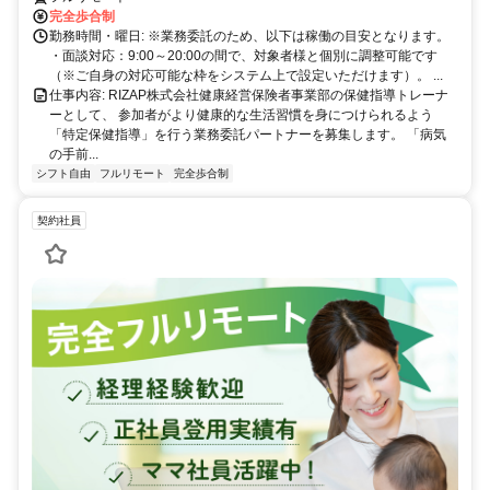
す。1件ごとの成果報酬型だから、頑張った分だけ手応えのある収入
完全歩合制
に。充実のサポート体制で、安心の在宅ワークを始めませんか？
勤務時間・曜日: ※業務委託のため、以下は稼働の目安となります。
・面談対応：9:00～20:00の間で、対象者様と個別に調整可能です
（※ご自身の対応可能な枠をシステム上で設定いただけます）。 ...
仕事内容: RIZAP株式会社健康経営保険者事業部の保健指導トレーナ
ーとして、 参加者がより健康的な生活習慣を身につけられるよう
「特定保健指導」を行う業務委託パートナーを募集します。 「病気
の手前...
シフト自由
フルリモート
完全歩合制
契約社員