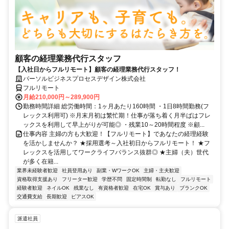
顧客の経理業務代行スタッフ
【入社日からフルリモート】顧客の経理業務代行スタッフ！
パーソルビジネスプロセスデザイン株式会社
フルリモート
月給210,000円～289,900円
勤務時間詳細 総労働時間：1ヶ月あたり160時間 ・1日8時間勤務(フ
レックス利用可) ※月末月初は繁忙期！仕事が落ち着く月半ばはフレ
ックスを利用して早上がりが可能◎ ・残業10～20時間程度 ※顧...
仕事内容 主婦の方も大歓迎！【フルリモート】であなたの経理経験
を活かしませんか？ ★採用選考～入社初日からフルリモート！ ★フ
レックスを活用してワークライフバランス抜群◎ ★主婦（夫）世代
が多く在籍...
業界未経験者歓迎
社員登用あり
副業・WワークOK
主婦・主夫歓迎
資格取得支援あり
フリーター歓迎
学歴不問
固定時間制
転勤なし
フルリモート
経験者歓迎
ネイルOK
残業なし
有資格者歓迎
在宅OK
賞与あり
ブランクOK
交通費支給
長期歓迎
ピアスOK
派遣社員