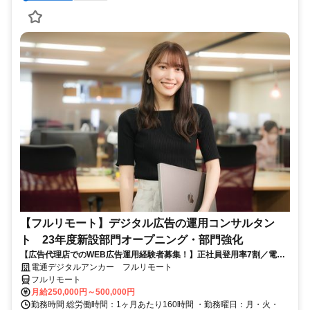
【フルリモート】デジタル広告の運用コンサルタン
ト 23年度新設部門オープニング・部門強化
【広告代理店でのWEB広告運用経験者募集！】正社員登用率7割／電通
G／全国×完全在宅／年休126日・土日祝休み／残業月平均4時間19分
電通デジタルアンカー フルリモート
フルリモート
月給250,000円～500,000円
勤務時間 総労働時間：1ヶ月あたり160時間 ・勤務曜日：月・火・