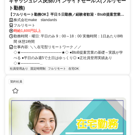
キャッシュレス決済のインサイドセールス(フルリモー
ト勤務)
【フルリモート勤務OK】平日５日勤務／経験者歓迎・BtoB提案営業で
スキルアップ
株式会社make standards
フルリモート
時給1,600円以上
勤務時間・曜日: 平日のみ 9：00～18：00 実働時間：1日あたり8時
間 休憩1時間
仕事内容: ＼＼在宅型リモートワーク ／／
◇★───────────────★◇ ●BtoB提案営業の基礎～実践が学
べる ●平日のみ週5で土日はゆっくり◎ ●正社員登用実績あり
◇★───────...
社員登用あり
固定時間制
フルリモート
在宅OK
契約社員