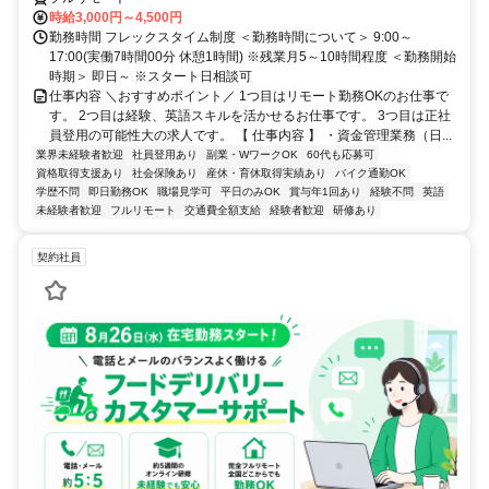
時給3,000円～4,500円
勤務時間 フレックスタイム制度 ＜勤務時間について＞ 9:00～
17:00(実働7時間00分 休憩1時間) ※残業月5～10時間程度 ＜勤務開始
時期＞ 即日～ ※スタート日相談可
仕事内容 ＼おすすめポイント／ 1つ目はリモート勤務OKのお仕事で
す。 2つ目は経験、英語スキルを活かせるお仕事です。 3つ目は正社
員登用の可能性大の求人です。 【 仕事内容 】 ・資金管理業務（日...
業界未経験者歓迎
社員登用あり
副業・WワークOK
60代も応募可
資格取得支援あり
社会保険あり
産休・育休取得実績あり
バイク通勤OK
学歴不問
即日勤務OK
職場見学可
平日のみOK
賞与年1回あり
経験不問
英語
未経験者歓迎
フルリモート
交通費全額支給
経験者歓迎
研修あり
契約社員