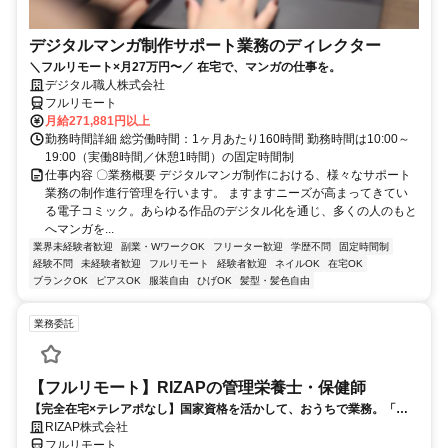
デジタルマンガ制作サポート業務のディレクター
＼フルリモート×月27万円〜／ 在宅で、マンガの仕事を。
デジタル職人株式会社
フルリモート
月給271,881円以上
勤務時間詳細 総労働時間：1ヶ月あたり160時間 勤務時間は10:00～
19:00（実働8時間／休憩1時間）の固定時間制
仕事内容 〇業務概要 デジタルマンガ制作における、様々なサポート
業務の制作進行管理を行います。 ますますニーズが高まってきてい
る電子コミック。あらゆる作品のデジタル化を通じ、多くの人のもと
へマンガを...
業界未経験者歓迎
副業・WワークOK
フリーター歓迎
学歴不問
固定時間制
経験不問
未経験者歓迎
フルリモート
経験者歓迎
ネイルOK
在宅OK
ブランクOK
ピアスOK
服装自由
ひげOK
髪型・髪色自由
業務委託
【フルリモート】RIZAPの管理栄養士・保健師
【完全在宅×テレアポなし】国家資格を活かして、おうちで業務。「も
う一つの安心」を。主婦・Wワーカー活躍中！「平日の日中だけ」「夕
RIZAP株式会社
方以降の数時間だけ」など、生活リズムに合わせた時間調整が可能で
フルリモート