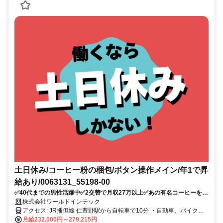
土日休み/コーヒー粉の梱包/ボタン操作メイン/年1で昇
給あり/0063131_55198-00
✅40代までの男性活躍中✅2交替で月収27万以上✅あの有名コーヒーを作
るお仕事✅正社員採用
株式会社ワールドインテック
アクセス: JR播但線 仁豊野駅から自転車で10分 ・自動車、バイク、
自転車通勤OK ・交通費規定支給
月給232,000円～279,215円