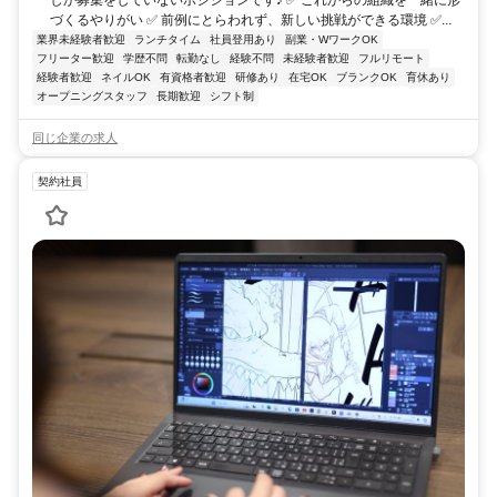
しか募集をしていないポジションです♪ ✅ これからの組織を一緒に形
づくるやりがい ✅ 前例にとらわれず、新しい挑戦ができる環境 ✅...
業界未経験者歓迎
ランチタイム
社員登用あり
副業・WワークOK
フリーター歓迎
学歴不問
転勤なし
経験不問
未経験者歓迎
フルリモート
経験者歓迎
ネイルOK
有資格者歓迎
研修あり
在宅OK
ブランクOK
育休あり
オープニングスタッフ
長期歓迎
シフト制
同じ企業の求人
契約社員