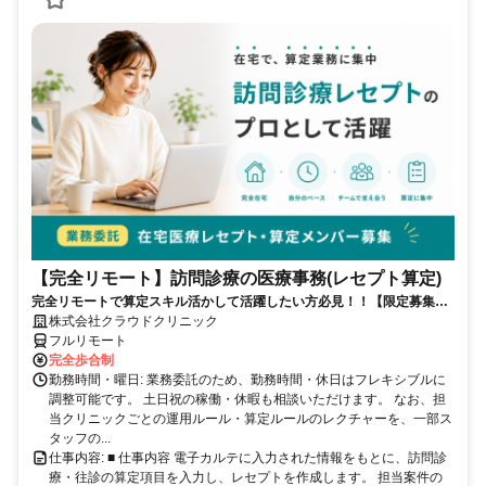
【完全リモート】訪問診療の医療事務(レセプト算定)
完全リモートで算定スキル活かして活躍したい方必見！！【限定募集】
完全リモート｜在宅医療レセプト算定（成果報酬型／業務委託）
株式会社クラウドクリニック
フルリモート
完全歩合制
勤務時間・曜日: 業務委託のため、勤務時間・休日はフレキシブルに
調整可能です。 土日祝の稼働・休暇も相談いただけます。 なお、担
当クリニックごとの運用ルール・算定ルールのレクチャーを、一部ス
タッフの...
仕事内容: ■ 仕事内容 電子カルテに入力された情報をもとに、訪問診
療・往診の算定項目を入力し、レセプトを作成します。 担当案件の