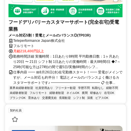
フードデリバリーカスタマーサポート(完全在宅)受電
業務
メール対応5割！受電とメールのバランス◎(TP03R)
Teleperformance Japan株式会社
フルリモート
月給218,400円以上
勤務時間詳細 実働時間：1日あたり8時間 平均勤務日数：1ヶ月あた
り20日 〜 21日 シフト制 1日あたりの実働時間：最大8時間/日 ◆7～
25時(可能な方は27時)の間で週5日/実働8時間のシフ...
仕事内容 ━━ 📅8月26日(水)在宅勤務スタート！━━ 受電がメインで
すが、メール対応も約半分！ 電話とメールのバランスよく働けるカ
スタマーサポートです♪ ━━━━━━━━━━━━━━ 📋 仕事...
業界未経験者歓迎
社員登用あり
フリーター歓迎
学歴不問
転勤なし
経験不問
未経験者歓迎
フルリモート
経験者歓迎
ネイルOK
夜間
研修あり
在宅OK
ブランクOK
育休あり
交通費支給
長期歓迎
シフト制
深夜
ピアスOK
契約社員