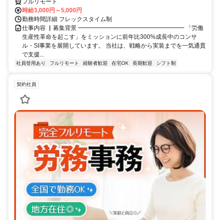
フルリモート
時給3,000円～5,000円
勤務時間詳細 フレックスタイム制
仕事内容 ▏募集背景 ━━━━━━━━━━━━━━━━━━ 「労働
生産性革命を起こす」をミッションに前年比300%成長中のコンサ
ル・SI事業を展開しています。 当社は、戦略から実装までを一気通貫
で支援...
社員登用あり
フルリモート
経験者歓迎
在宅OK
長期歓迎
シフト制
契約社員