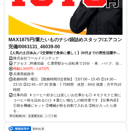
MAX1875円/重たいものナシ/袋詰めスタッフ/エアコン
完備/0063131_46039-00
【人気の土日休み／3交替制で身体に優しく】30代までの男性活躍中◇
月収例26万円◇未経験OK◇履歴書不要ですぐエントリーOK
株式会社ワールドインテック
アクセス: JR播但線 仁豊野駅から自転車で10分 ・車、バイク、自転
車通勤OK ・交通費規定支給
時給1,500円～1,875円
兵庫県姫路市
勤務時間・曜日: 【勤務時間/3交替制】 ①07:00～15:45 ②14:30～
23:15 ③22:45～07:30 実働：7.75時間 休憩：60分 残業：月平均10
時間
仕事内容: ＃コーヒー好きには楽しいお仕事かも◎ ＃モクモクと袋に
コーヒー粉を詰めるだけ ＃重たい物なしの軽作業です 【仕事内容】
①袋を機械にセット ②機械が粉を自動で入れる ③粉が入ったら袋
を...
即日勤務OK
交通費支給
シフト制
契約社員