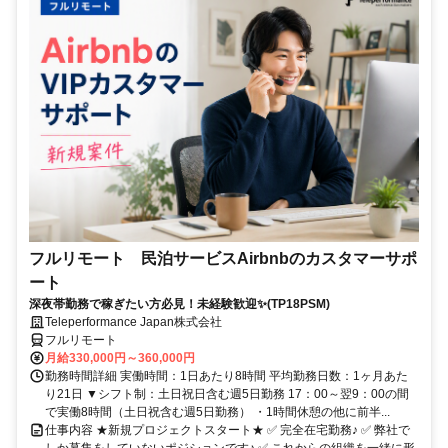
フルリモート 民泊サービスAirbnbのカスタマーサポ
ート
深夜帯勤務で稼ぎたい方必見！未経験歓迎✨(TP18PSM)
Teleperformance Japan株式会社
フルリモート
月給330,000円～360,000円
勤務時間詳細 実働時間：1日あたり8時間 平均勤務日数：1ヶ月あた
り21日 ▼シフト制：土日祝日含む週5日勤務 17：00～翌9：00の間
で実働8時間（土日祝含む週5日勤務） ・1時間休憩の他に前半...
仕事内容 ★新規プロジェクトスタート★ ✅ 完全在宅勤務♪ ✅ 弊社で