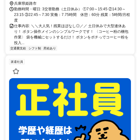
兵庫県姫路市
勤務時間・曜日: 3交替勤務（土日休み） ①7:00～15:45 ②14:30～
23:15 ③22:45～7:30 実働：7.75時間 休憩：60分 残業：5時間/月程
度
仕事内容: ＼＼大人気！残業ほぼなし◎／／ 土日休みで大型連休あ
り！ ボタン操作メインのシンプルワークです！ 〈コーヒー粉の梱包
作業〉 袋を機械にセットするだけ！ ボタンをポチっでコーヒー粉を
投入...
交通費支給
シフト制
昇給あり
派遣社員