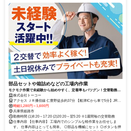
部品セットや箱詰めなどの工場内作業
モクモク作業で未経験から始めやすく、定着率もバツグン！交替勤務で
しっかり稼げて、土日祝休み＆長期休暇もあり◎
株式会社トーコー
アクセス ＪＲ播但線 仁豊野徒歩約37分 【船津ICから車で5分】JR仁
豊野駅から車で8分 ＊マイカー通勤OK
時給1,280円～1,600円
兵庫県姫路市
勤務時間 (1)8:20～17:20 (2)20:20～翌5:20 ※1週間毎の交替勤務
仕事内容 【仕事内容】 工場内でのシンプルな軽作業をお任せしま
す。 仕事内容はとっても簡単。 ◎部品を機械にセット ◎ボタンを押