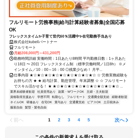
フルリモート労務事務|給与計算経験者募集|全国応募
OK
フレックスタイム✨子育て世代60％活躍中✨在宅勤務手当あり
株式会社kubellパートナー
フルリモート
月給208,000円～431,200円
勤務時間詳細 実働時間：1日あたり8時間 平均勤務日数：1ヶ月あた
り18日 〜 20日 フレックスタイム制 （標準労働時間／1日8h） ※メ
インタイム／10：00～16：00 ◎残業少なめ！ 月平...
仕事内容 ★☆★☆★☆★☆★☆★☆★☆★☆★☆ ☆ 労務実務経験を
お持ちの方 ★ ★ 給与計算、勤怠管理、年末調整 ☆ ☆ フルリモート
でスキル活かせる！ ★ ★☆★☆★☆★☆★☆★☆★☆★☆★☆ ...
業界未経験者歓迎
社員登用あり
副業・WワークOK
主婦・主夫歓迎
資格取得支援あり
学歴不問
転勤なし
フルリモート
交通費全額支給
経験者歓迎
ネイルOK
研修あり
在宅OK
賞与あり
交通費支給
ピアスOK
土日祝休み
服装自由
髪型・髪色自由
前へ
次へ
1
2
3
4
5
この条件の新着求人を受け取る