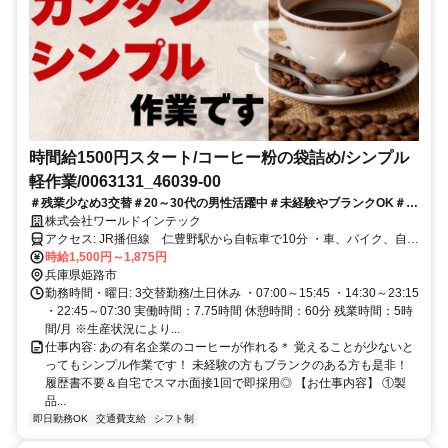
時間給1500円スタート/コーヒー粉の袋詰め/シンプル
軽作業/0063131_46039-00
＃残業少なめ3交替＃20～30代の男性活躍中＃未経験やブランクOK＃履
歴書不要＃日払いOK
株式会社ワールドインテック
アクセス: JR播但線 仁豊野駅から自転車で10分 ・車、バイク、自転
車通勤OK ・交通費規定支給
時給1,500円～1,875円
兵庫県姫路市
勤務時間・曜日: 3交替勤務/土日休み ・07:00～15:45 ・14:30～23:15
・22:45～07:30 実働時間：7.75時間 休憩時間：60分 残業時間：5時
間/月 ※生産状況により...
仕事内容: あの有名企業のコーヒーが作れる＊ 覚えることが少ないと
ってもシンプル作業です！ 未経験の方もブランクのある方も是非！
履歴書不要＆自宅でスマホ面接1回で即採用◎ 【お仕事内容】 ①製
品...
即日勤務OK
交通費支給
シフト制