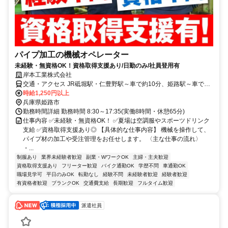
パイプ加工の機械オペレーター
未経験・無資格OK！資格取得支援あり/日勤のみ/社員登用有
岸本工業株式会社
交通・アクセス JR砥堀駅・仁豊野駅～車で約10分、姫路駅～車で約
25分
時給1,250円以上
兵庫県姫路市
勤務時間詳細 勤務時間 8:30～17:35(実働8時間・休憩65分)
仕事内容 ✅未経験・無資格OK！ ✅夏場は空調服やスポーツドリンク
支給 ✅資格取得支援あり◎ 【具体的な仕事内容】 機械を操作して、
パイプ材の加工や受注管理をお任せします。 〈主な仕事の流れ〉
・...
制服あり
業界未経験者歓迎
副業・WワークOK
主婦・主夫歓迎
資格取得支援あり
フリーター歓迎
バイク通勤OK
学歴不問
車通勤OK
職場見学可
平日のみOK
転勤なし
経験不問
未経験者歓迎
経験者歓迎
有資格者歓迎
ブランクOK
交通費支給
長期歓迎
フルタイム歓迎
派遣社員