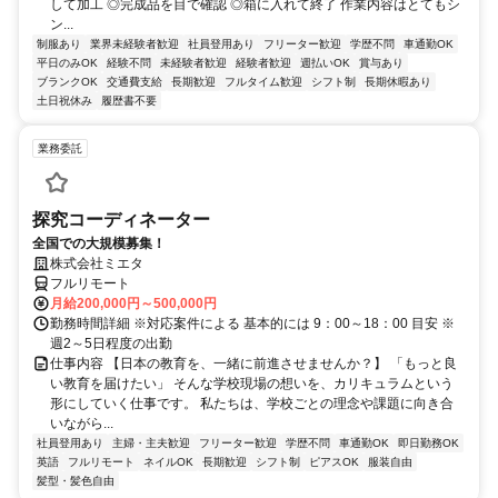
して加工 ◎完成品を目で確認 ◎箱に入れて終了 作業内容はとてもシ
ン...
制服あり
業界未経験者歓迎
社員登用あり
フリーター歓迎
学歴不問
車通勤OK
平日のみOK
経験不問
未経験者歓迎
経験者歓迎
週払いOK
賞与あり
ブランクOK
交通費支給
長期歓迎
フルタイム歓迎
シフト制
長期休暇あり
土日祝休み
履歴書不要
業務委託
探究コーディネーター
全国での大規模募集！
株式会社ミエタ
フルリモート
月給200,000円～500,000円
勤務時間詳細 ※対応案件による 基本的には 9：00～18：00 目安 ※
週2～5日程度の出勤
仕事内容 【日本の教育を、一緒に前進させませんか？】 「もっと良
い教育を届けたい」 そんな学校現場の想いを、カリキュラムという
形にしていく仕事です。 私たちは、学校ごとの理念や課題に向き合
いながら...
社員登用あり
主婦・主夫歓迎
フリーター歓迎
学歴不問
車通勤OK
即日勤務OK
英語
フルリモート
ネイルOK
長期歓迎
シフト制
ピアスOK
服装自由
髪型・髪色自由