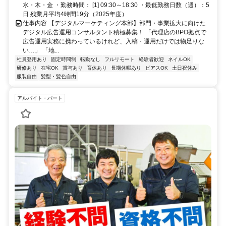
水・木・金 ・勤務時間： [1] 09:30～18:30 ・最低勤務日数（週）：5
日 残業月平均4時間19分（2025年度）
仕事内容 【デジタルマーケティング本部】部門・事業拡大に向けた
デジタル広告運用コンサルタント積極募集！ 「代理店のBPO拠点で
広告運用実務に携わっているけれど、入稿・運用だけでは物足りな
い…」 「地...
社員登用あり
固定時間制
転勤なし
フルリモート
経験者歓迎
ネイルOK
研修あり
在宅OK
賞与あり
育休あり
長期休暇あり
ピアスOK
土日祝休み
服装自由
髪型・髪色自由
アルバイト・パート