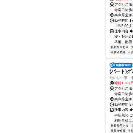
アクセス 
寺南口徒歩
寺」駅から
兵庫県宝塚
勤務時間 17
～翌5:00
仕事内容 
寝・起床介
準備、配膳 
社員登用あり
経験者歓迎
有
(パート)
たのしい家 中
時給1,38
アクセス 
寺南口徒歩
寺」駅から
兵庫県宝塚
勤務時間 9
仕事内容 
や新規の 
利用者様に
社員登用あり
経験者歓迎
有