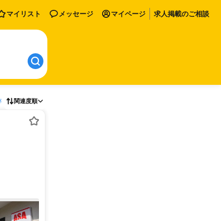
マイリスト
メッセージ
マイページ
求人掲載のご相談
存
関連度順