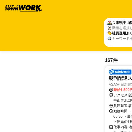
兵庫県
中山
職種を選択
社員登用あ
キーワード
167件
朝刊配達
ASA(朝日新
時給1,50
アクセス 
中山寺北口
兵庫県宝塚
勤務時間 ・
05:30 
ト開始の7日
仕事内容 