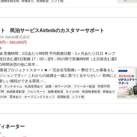
交通費全額支給
研修あり
長期歓迎
シフト制
ト 民泊サービスAirbnbのカスタマーサポート
ance Japan株式会社
00円～360,000円
ト
細 実働時間：1日あたり8時間 平均勤務日数：1ヶ月あたり21日 ▼シフ
祝日含む週5日勤務 17：00～翌9：00の間で実働8時間（土日祝含む週5
1時間休憩の他に前半...
★新規プロジェクトスタート★ ✅ 完全在宅勤務♪ ✅ 弊社でしか募集をし
ジションです♪ ✅ これからの組織を一緒に形づくるやりがい ✅ 前例にと
しい挑戦ができる環境 ✅...
迎
ランチタイム
社員登用あり
副業・WワークOK
フリーター歓迎
学歴不問
不問
未経験者歓迎
フルリモート
経験者歓迎
ネイルOK
有資格者歓迎
研修あり
クOK
育休あり
オープニングスタッフ
長期歓迎
シフト制
ディネーター
タ