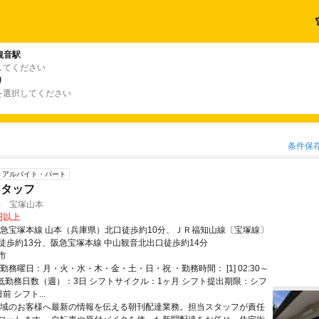
観音駅
してください
り
を選択してください
条件保
アルバイト・パート
スタッフ
聞) 宝塚山本
0円以上
阪急宝塚本線 山本（兵庫県）北口徒歩約10分、ＪＲ福知山線〔宝塚線〕
徒歩約13分、阪急宝塚本線 中山観音北出口徒歩約14分
市
勤務曜日：月・火・水・木・金・土・日・祝 ・勤務時間： [1] 02:30～
・最低勤務日数（週）：3日 シフトサイクル：1ヶ月 シフト提出期限：シフ
前 シフト...
地域のお客様へ最新の情報を伝える朝刊配達業務。担当スタッフが責任