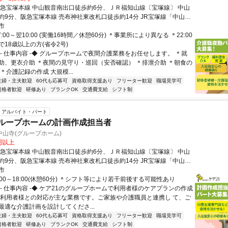
阪急宝塚本線 中山観音南出口徒歩約6分、ＪＲ福知山線〔宝塚線〕 中山
約9分、阪急宝塚本線 売布神社東改札口徒歩約14分 JR宝塚線「中山
徒歩約6分
市
:00～翌10:00 (実働16時間／休憩60分) ＊事業所により異なる ＊22:00
まで18歳以上の方(省令2号)
◆- 仕事内容 -◆ グループホームで夜間介護業務をお任せします。 ＊就
助、更衣介助 ＊夜間の見守り・巡回（安否確認） ＊排泄介助 ＊朝食の
＊介護記録の作成 大規模...
主婦・主夫歓迎
60代も応募可
資格取得支援あり
フリーター歓迎
職場見学可
資格者歓迎
研修あり
ブランクOK
交通費支給
シフト制
アルバイト・パート
グループホームの計画作成担当者
山寺(グループホーム)
7円以上
阪急宝塚本線 中山観音南出口徒歩約6分、ＪＲ福知山線〔宝塚線〕 中山
約9分、阪急宝塚本線 売布神社東改札口徒歩約14分 JR宝塚線「中山
徒歩約6分
市
:00～18:00(休憩60分) ＊シフト等により若干前後する可能性あり
◆- 仕事内容 -◆ ケア21のグループホームで利用者様のケアプランの作成
ご利用者様との対応が主な業務です。ご家族や介護職員と連携し て、ご
最適な介護計画を設計してくださ...
主婦・主夫歓迎
60代も応募可
資格取得支援あり
フリーター歓迎
職場見学可
資格者歓迎
研修あり
ブランクOK
交通費支給
シフト制