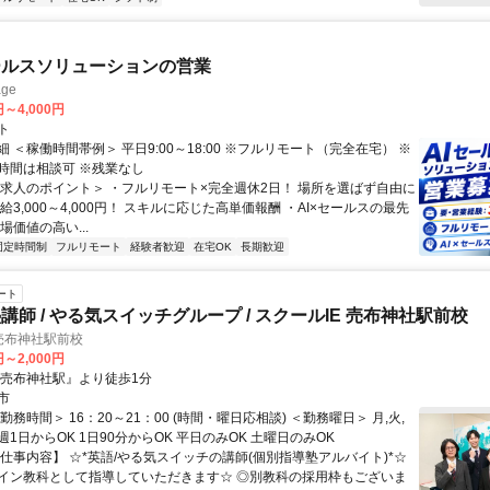
ールスソリューションの営業
ge
円～4,000円
ト
 ＜稼働時間帯例＞ 平日9:00～18:00 ※フルリモート（完全在宅） ※
時間は相談可 ※残業なし
＜求人のポイント＞ ・フルリモート×完全週休2日！ 場所を選ばず自由に
給3,000～4,000円！ スキルに応じた高単価報酬 ・AI×セールスの最先
場価値の高い...
固定時間制
フルリモート
経験者歓迎
在宅OK
長期歓迎
ート
講師 / やる気スイッチグループ / スクールIE 売布神社駅前校
売布神社駅前校
円～2,000円
『売布神社駅』より徒歩1分
市
勤務時間＞ 16：20～21：00 (時間・曜日応相談) ＜勤務曜日＞ 月,火,
土 週1日からOK 1日90分からOK 平日のみOK 土曜日のみOK
【仕事内容】 ☆*英語/やる気スイッチの講師(個別指導塾アルバイト)*☆
イン教科として指導していただきます☆ ◎別教科の採用枠もございま