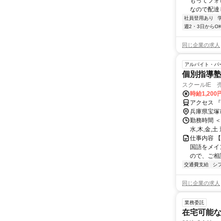
もってフォ
なので配達
社員登用あり
週2・3日からO
同じ企業の求人
アルバイト・パ
個別指導塾
スクールIE 
時給1,200
アクセス 
兵庫県宝塚
勤務時間 ＜
水,木,金,
仕事内容 【
国語をメイ
ので、ご相談
交通費支給
シ
同じ企業の求人
業務委託
在宅可能