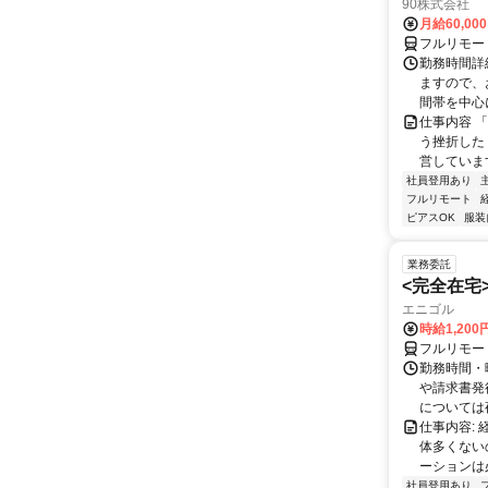
90株式会社
月給60,00
フルリモー
勤務時間詳
ますので、お
間帯を中心に
仕事内容 
う挫折したく
営しています
社員登用あり
フルリモート
ピアスOK
服装
業務委託
<完全在宅
エニゴル
時給1,200
フルリモー
勤務時間・曜
や請求書発
については夜
仕事内容:
体多くない
ーションは
社員登用あり