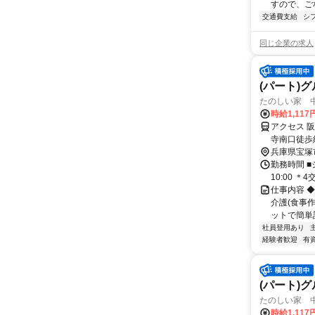
すので、ご相
交通費支給
シ
同じ企業の求人
(パート)
たのしい家 中
時給1,117
アクセス 
寺南口徒歩
寺」駅から
兵庫県宝塚
勤務時間 ■シフト
10:00 ＊
仕事内容 ◆
介護(食事
ットで簡単記
社員登用あり
経験者歓迎
有
(パート)
たのしい家 中
時給1,117