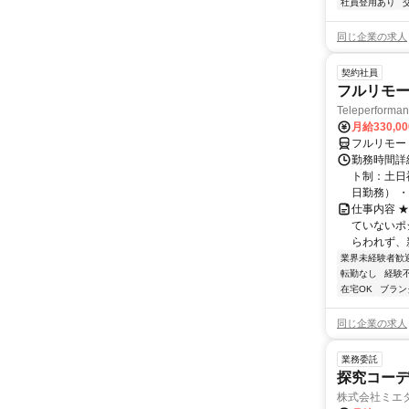
社員登用あり
同じ企業の求人
契約社員
フルリモー
Teleperform
月給330,0
フルリモー
勤務時間詳
ト制：土日
日勤務） ・
仕事内容 
ていないポ
らわれず、新
業界未経験者歓
転勤なし
経験
在宅OK
ブラン
同じ企業の求人
業務委託
探究コー
株式会社ミエ