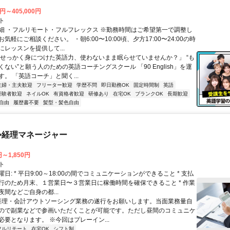
0円～405,000円
ト
細 ・フルリモート・フルフレックス ※勤務時間はご希望第一で調整し
気軽にご相談ください。 ・朝6:00〜10:00頃、夕方17:00〜24:00の時
レッスンを提供して...
「せっかく身につけた英語力、使わないまま眠らせていませんか？」 “も
ない”と願う人のための英語コーチングスクール 「90 English」を運
。 「英語コーチ」と聞く...
主婦・主夫歓迎
フリーター歓迎
学歴不問
即日勤務OK
固定時間制
英語
経験者歓迎
ネイルOK
有資格者歓迎
研修あり
在宅OK
ブランクOK
長期歓迎
自由
履歴書不要
髪型・髪色自由
>経理マネージャー
円～1,850円
ト
日: * 平日9:00～18:00の間でコミュニケーションができること * 支払
行のため月末、１営業日〜３営業日に稼働時間を確保できること * 作業
間などご自身の都...
 経理・会計アウトソーシング業務の遂行をお願いします。当面業務量自
ので副業などで参画いただくことが可能です。ただし昼間のコミュニケ
必要となります。 ※今回はプレーイン...
フルリモート
在宅OK
シフト制