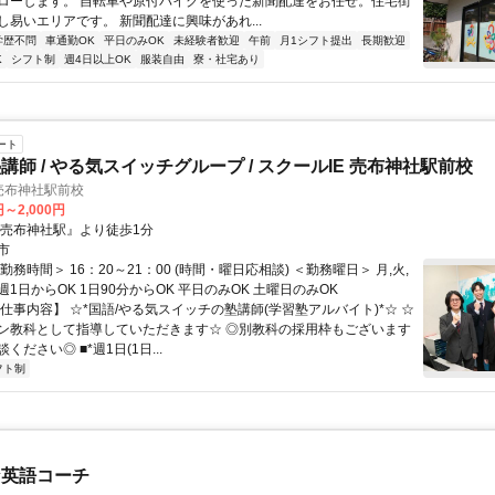
ローします。 自転車や原付バイクを使った新聞配達をお任せ。住宅街
し易いエリアです。 新聞配達に興味があれ...
学歴不問
車通勤OK
平日のみOK
未経験者歓迎
午前
月1シフト提出
長期歓迎
K
シフト制
週4日以上OK
服装自由
寮・社宅あり
ート
講師 / やる気スイッチグループ / スクールIE 売布神社駅前校
売布神社駅前校
円～2,000円
『売布神社駅』より徒歩1分
市
勤務時間＞ 16：20～21：00 (時間・曜日応相談) ＜勤務曜日＞ 月,火,
土 週1日からOK 1日90分からOK 平日のみOK 土曜日のみOK
仕事内容】 ☆*国語/やる気スイッチの塾講師(学習塾アルバイト)*☆ ☆
ン教科として指導していただきます☆ ◎別教科の採用枠もございます
ください◎ ■*週1日(1日...
フト制
な英語コーチ