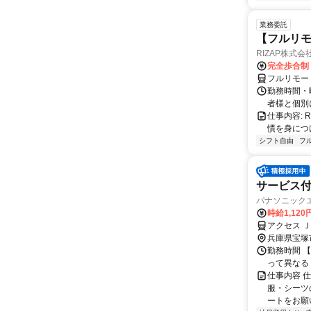
業務委託
【フルリモ
RIZAP株式会
完全歩合制
フルリモー
勤務時間・
者様と個別
仕事内容:
慣を身につ
シフト自由
フ
サービス付
パナソニック
時給1,120
アクセス Ｊ
兵庫県宝塚
勤務時間 【
って異なる
仕事内容 
服・シーツ
ートをお願