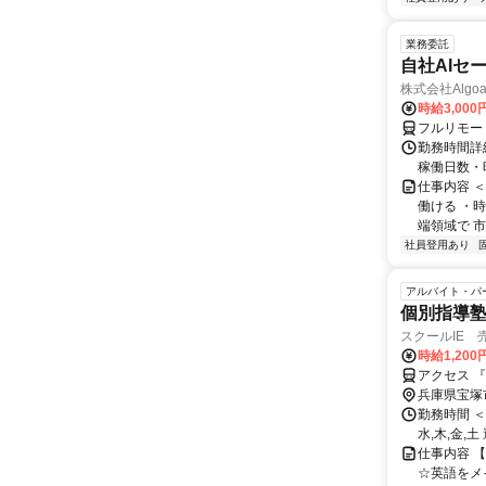
業務委託
自社AIセ
株式会社Algoa
時給3,000
フルリモー
勤務時間詳細
稼働日数・
仕事内容 
働ける ・時
端領域で 市
社員登用あり
アルバイト・パ
個別指導塾
スクールIE 
時給1,200
アクセス 
兵庫県宝塚
勤務時間 ＜
水,木,金,
仕事内容 
☆英語をメ