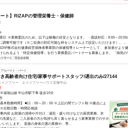
ート】RIZAPの管理栄養士・保健師
社
ト
曜日: ※業務委託のため、以下は稼働の目安となります。 ・面談対応：9:00～20:0
に調整可能です（※ご自身の対応可能な枠をシステム上で設定いただけます）。 ...
 RIZAP株式会社健康経営保険者事業部の保健指導トレーナーとして、 参加者がより
けられるよう「特定保健指導」を行う業務委託パートナーを募集します。 「病気の手前
ルリモート
完全歩合制
アルバイト・パート
き高齢者向け住宅/家事サポートスタッフ/遅出のみ/27144
エイジフリー エイジフリーハウス宝塚中山
円
Ｒ福地山線 中山寺駅下車 徒歩10分
市
基本勤務時間】 ■11：00～20：00 ※上記の間でシフト制 ※拠点によ
 ※出勤日数・時間応相談
仕事内容 お部屋の清掃や片付け、湯煎・盛り付けなどの厨房業務、衣
の洗濯など、ご入居者の方が気持ち良く暮らせるよう家事業務でのサポ
いいたします。 直接の身体介護の業務や、専...