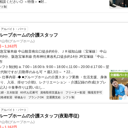
談ください◎ ＜特徴＞ ■対...
フト制
アルバイト・パート
グループホームの介護スタッフ
山寺(グループホーム)
円～1,162円
阪急宝塚本線 中山観音南出口徒歩約6分、ＪＲ福知山線〔宝塚線〕 中山
約9分、阪急宝塚本線 売布神社東改札口徒歩約14分 JR宝塚線「中山
徒歩約6分
市
制(例) a. 7:00～16:00 b. 9:00～18:00 c.11:00～20:00 d.17:00～翌
4交代制ですが,日勤帯のみも可 ＊週2,3日～ ＊22...
- 仕事内容 -◆ ■グループホームの介護スタッフ業務 ・生活支援、身体
作り、入浴、排せつ介助)、レクリエーション ・介護記録の作成(タブレ
入) ※食事作りは買い出し...
主婦・主夫歓迎
60代も応募可
資格取得支援あり
フリーター歓迎
職場見学可
資格者歓迎
研修あり
ブランクOK
交通費支給
シフト制
アルバイト・パート
グループホームの介護スタッフ(夜勤専従)
山寺(グループホーム)
円～1,162円