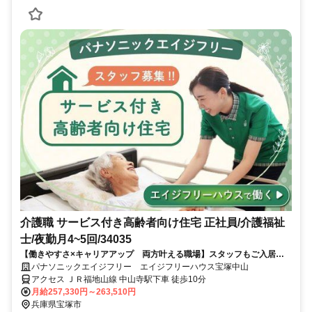
介護職 サービス付き高齢者向け住宅 正社員/介護福祉
士/夜勤月4~5回/34035
【働きやすさ×キャリアアップ 両方叶える職場】スタッフもご入居者
様も、みんなが自然と笑顔になれる？笑顔がつながる、あたたかい職場
パナソニックエイジフリー エイジフリーハウス宝塚中山
です♪
アクセス ＪＲ福地山線 中山寺駅下車 徒歩10分
月給257,330円～263,510円
兵庫県宝塚市