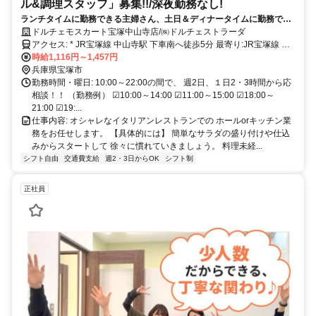
ル&調理スタッフ」募集!!/深夜勤務なし!
ランチタイムに勤務できる主婦さん、土日＆ディナータイムに勤務でき
る学生さんを積極採用中★
ドルチェモスカート宝塚中山寺店/㈱ドルチェストラーダ
アクセス: * JR宝塚線 中山寺駅 下車南へ徒歩5分 最寄り:JR宝塚線 中
時給1,116円～1,457円
山寺駅 下車南へ徒歩5分 自転車、バイク、通勤可
兵庫県宝塚市
勤務時間・曜日: 10:00～22:00の間で、 週2日、１日2・3時間から応
相談！！ （勤務例） ☑10:00～14:00 ☑11:00～15:00 ☑18:00～
21:00 ☑19:...
仕事内容: オシャレなイタリアンレストランでの ホールorキッチン業
務をお任せします。 【具体的には】 簡単なサラダの盛り付けや仕込
みからスタートして 徐々に慣れていきましょう。 料理未経...
シフト自由
交通費支給
週2・3日からOK
シフト制
正社員