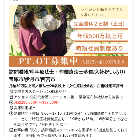
訪問看護/理学療法士・作業療法士募集/入社祝いあり/
宝塚市/伊丹市/西宮市
月給30万以上可／療法士20名以上（女性療法士8名）在籍/社用車貸出あ
り通勤に使用可能/キャリアアップも目指せる /入社祝い金10万円
訪問看護ステーション雅(みやび)
アクセス: ①訪問看護ステーション雅 ・阪急売布神社駅から徒歩で10
分 ・JR中山寺駅から徒歩で10分 ②訪問看護ステーション雅-仁川 ・
月給285,000円～337,000円
阪急今津線 小林駅から徒歩で18分 ・阪急今津線 仁川駅から徒歩で20
兵庫県宝塚市
分
勤務時間・曜日: 9:00～17:15（休憩45分）7.5時間勤務 * 子育てサポ
ートとして時短正社員制度あり！ * 9時から16時、16時30分までなど
相談可能です♪（祝休みも相談可）
仕事内容: 現在、訪問看護ステーションを宝塚市で2拠点運営しており
ます！ 直接応募で入職祝い金10万円支給あり！