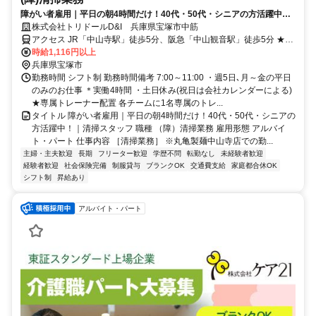
障がい者雇用｜平日の朝4時間だけ！40代・50代・シニアの方活躍中！
｜清掃スタッフ
株式会社トリドールD&I 兵庫県宝塚市中筋
アクセス JR「中山寺駅」徒歩5分、阪急「中山観音駅」徒歩5分 ★駅
チカで通勤楽々！ ※現地集合・現地解散
時給1,116円以上
兵庫県宝塚市
勤務時間 シフト制 勤務時間備考 7:00～11:00 ・週5日､月～金の平日
のみのお仕事 ＊実働4時間 ・土日休み(祝日は会社カレンダーによる)
★専属トレーナー配置 各チームに1名専属のトレ...
タイトル 障がい者雇用｜平日の朝4時間だけ！40代・50代・シニアの
方活躍中！｜清掃スタッフ 職種 （障）清掃業務 雇用形態 アルバイ
ト・パート 仕事内容 ［清掃業務］ ※丸亀製麺中山寺店での勤...
主婦・主夫歓迎
長期
フリーター歓迎
学歴不問
転勤なし
未経験者歓迎
経験者歓迎
社会保険完備
制服貸与
ブランクOK
交通費支給
家庭都合休OK
シフト制
昇給あり
アルバイト・パート