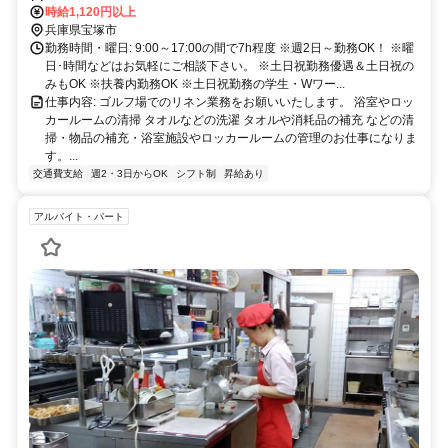
時給1,120円以上
兵庫県宝塚市
勤務時間・曜日: 9:00～17:00の間で7h程度 ※週2日～勤務OK！ ※曜
日･時間などはお気軽にご相談下さい。 ※土日祝勤務優遇＆土日祝の
みもOK ※扶養内勤務OK ※土日祝勤務の学生・Wワー...
仕事内容: ゴルフ場でのリネン業務をお願いいたします。 浴室やロッ
カールームの清掃 タオルなどの洗濯 タオルや消耗品の補充 などの清
掃・物品の補充・浴室施設やロッカールームの管理のお仕事になりま
す。...
交通費支給
週2・3日からOK
シフト制
昇給あり
アルバイト・パート