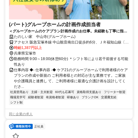
(パート)グループホームの計画作成担当者
＜グループホームのケアプラン計画作成のお仕事。未経験も丁寧に指導
します。＞ケア21が運営するグループホームで計画作成担当者のお仕
たのしい家 中山寺(グループホーム)
事！介護も少しお手伝いいただくので現場の実状の理解にも繋がりま
アクセス 阪急宝塚本線 中山観音南出口徒歩約6分、ＪＲ福知山線〔宝
す。
塚線〕 中山寺南口徒歩約9分、阪急宝塚本線 売布神社東改札口徒歩約
時給1,387円以上
14分 JR宝塚線「中山寺」駅から徒歩約6分
兵庫県宝塚市
勤務時間 9:00～18:00(休憩60分) ＊シフト等により若干前後する可能
性あり
仕事内容 ◆- 仕事内容 -◆ ケア21のグループホームで利用者様のケア
プランの作成や新規の ご利用者様との対応が主な業務です。ご家族
や介護職員と連携し て、ご利用者様に最適な介護計画を設計してく
ださ...
社員登用あり
主婦・主夫歓迎
60代も応募可
資格取得支援あり
フリーター歓迎
職場見学可
経験者歓迎
有資格者歓迎
研修あり
ブランクOK
交通費支給
シフト制
同じ企業の求人
正社員