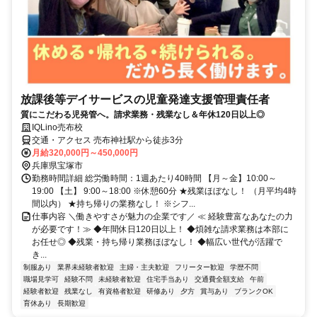
放課後等デイサービスの児童発達支援管理責任者
質にこだわる児発管へ。請求業務・残業なし＆年休120日以上◎
IQLino売布校
交通・アクセス 売布神社駅から徒歩3分
月給320,000円～450,000円
兵庫県宝塚市
勤務時間詳細 総労働時間：1週あたり40時間 【月～金】10:00～
19:00 【土】 9:00～18:00 ※休憩60分 ★残業ほぼなし！ （月平均4時
間以内） ★持ち帰りの業務なし！ ※シフ...
仕事内容 ＼働きやすさが魅力の企業です／ ≪ 経験豊富なあなたの力
が必要です！≫ ◆年間休日120日以上！ ◆煩雑な請求業務は本部に
お任せ◎ ◆残業・持ち帰り業務ほぼなし！ ◆幅広い世代が活躍で
き...
制服あり
業界未経験者歓迎
主婦・主夫歓迎
フリーター歓迎
学歴不問
職場見学可
経験不問
未経験者歓迎
住宅手当あり
交通費全額支給
午前
経験者歓迎
残業なし
有資格者歓迎
研修あり
夕方
賞与あり
ブランクOK
育休あり
長期歓迎