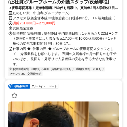
(正社員)グループホームの介護スタッフ(夜勤専従)
＜夜勤専従募集！定年制撤廃で60代も活躍中。賞与年2回＆季節休7日◎
少ない日数でしっかり稼げる！＞賞与年2回＆昇給あり！定年制撤廃で
たのしい家 中山寺(グループホーム)
長く安定して働けます。少人数制で寄り添うケアができる温かいグルー
アクセス 阪急宝塚本線 中山観音南出口徒歩約6分、ＪＲ福知山線〔宝
プホームです◎
塚線〕 中山寺南口徒歩約9分、阪急宝塚本線 売布神社東改札口徒歩約
月給251,800円～271,800円
14分 JR宝塚線「中山寺」駅から徒歩約6分
兵庫県宝塚市
勤務時間 実働時間：8時間/日 平均勤務日数：1ヶ月あたり22日 ■シフ
ト制(例)＊事業所により異なる a.17:00～翌10:00(休憩60分) ＊1ヶ月
単位の変形労働時間制 (例：30日-17...
仕事内容 ◆- 仕事内容 -◆ グループホームの夜勤専従スタッフとし
て、 介護業務をお願いします。 夜間の入居者様の身の回りのお手伝
いのほか、 見回り・見守りで入居者様の安心を守る大切なお仕事で
す。...
変形労働時間制
60代も応募可
資格取得支援あり
職場見学可
研修あり
ブランクOK
交通費支給
アルバイト・パート