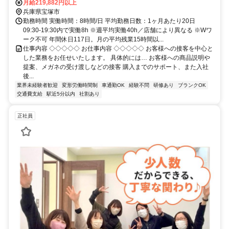
月給219,882円以上
兵庫県宝塚市
勤務時間 実働時間：8時間/日 平均勤務日数：1ヶ月あたり20日
09:30-19:30内で実働8h ※週平均実働40h／店舗により異なる ※Wワ
ーク不可 年間休日117日。月の平均残業15時間以...
仕事内容 ◇◇◇◇◇ お仕事内容 ◇◇◇◇◇ お客様への接客を中心と
した業務をお任せいたします。 具体的には… お客様への商品説明や
提案、メガネの受け渡しなどの接客 購入までのサポート、また入社
後...
業界未経験者歓迎
変形労働時間制
車通勤OK
経験不問
研修あり
ブランクOK
交通費支給
駅近5分以内
社割あり
正社員