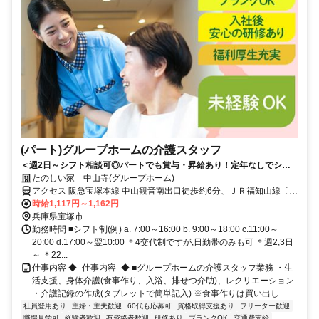
(パート)グループホームの介護スタッフ
＜週2日～シフト相談可◎パートでも賞与・昇給あり！定年なしでシニ
アも活躍中＞東証スタンダード上場企業だから安心。少人数制で一人ひ
たのしい家 中山寺(グループホーム)
とりに寄り添えるグループホーム
アクセス 阪急宝塚本線 中山観音南出口徒歩約6分、ＪＲ福知山線〔宝
塚線〕 中山寺南口徒歩約9分、阪急宝塚本線 売布神社東改札口徒歩約
時給1,117円～1,162円
14分 JR宝塚線「中山寺」駅から徒歩約6分
兵庫県宝塚市
勤務時間 ■シフト制(例) a. 7:00～16:00 b. 9:00～18:00 c.11:00～
20:00 d.17:00～翌10:00 ＊4交代制ですが,日勤帯のみも可 ＊週2,3日
～ ＊22...
仕事内容 ◆- 仕事内容 -◆ ■グループホームの介護スタッフ業務 ・生
活支援、身体介護(食事作り、入浴、排せつ介助)、レクリエーション
・介護記録の作成(タブレットで簡単記入) ※食事作りは買い出し...
社員登用あり
主婦・主夫歓迎
60代も応募可
資格取得支援あり
フリーター歓迎
職場見学可
経験者歓迎
有資格者歓迎
研修あり
ブランクOK
交通費支給