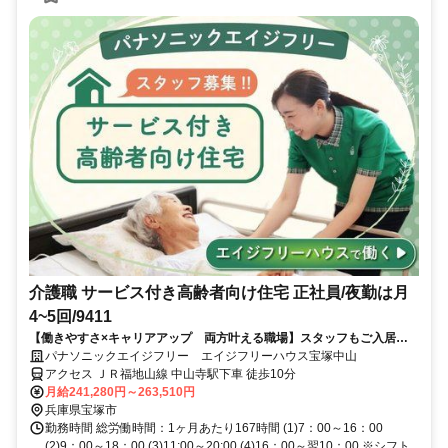
介護職 サービス付き高齢者向け住宅 正社員/夜勤は月
4~5回/9411
【働きやすさ×キャリアアップ 両方叶える職場】スタッフもご入居者
様も、みんなが自然と笑顔になれる？笑顔がつながる、あたたかい職場
パナソニックエイジフリー エイジフリーハウス宝塚中山
です♪
アクセス ＪＲ福地山線 中山寺駅下車 徒歩10分
月給241,280円～263,510円
兵庫県宝塚市
勤務時間 総労働時間：1ヶ月あたり167時間 (1)7：00～16：00
(2)9：00～18：00 (3)11:00～20:00 (4)16：00～翌10：00 ※シフト