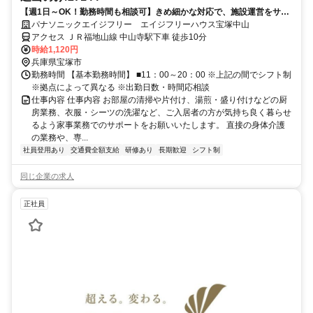
【週1日～OK！勤務時間も相談可】きめ細かな対応で、施設運営をサポ
ートしてください！短時間や扶養範囲内での勤務も相談できますので、
パナソニックエイジフリー エイジフリーハウス宝塚中山
プライベートとの両立も可能です。
アクセス ＪＲ福地山線 中山寺駅下車 徒歩10分
時給1,120円
兵庫県宝塚市
勤務時間 【基本勤務時間】 ■11：00～20：00 ※上記の間でシフト制
※拠点によって異なる ※出勤日数・時間応相談
仕事内容 仕事内容 お部屋の清掃や片付け、湯煎・盛り付けなどの厨
房業務、衣服・シーツの洗濯など、ご入居者の方が気持ち良く暮らせ
るよう家事業務でのサポートをお願いいたします。 直接の身体介護
の業務や、専...
社員登用あり
交通費全額支給
研修あり
長期歓迎
シフト制
同じ企業の求人
正社員