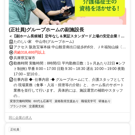
(正社員)グループホームの副施設長
＜【副ホーム長候補】定年なし＆東証スタンダード上場の安定企業！充
実の評価制度でキャリアUP◎＞いきなりホーム長は不安という方へ！ま
たのしい家 中山寺(グループホーム)
ずは副ホーム長として現場と運営を両立。定年制撤廃で長く安定して働
アクセス 阪急宝塚本線 中山観音南出口徒歩約6分、ＪＲ福知山線〔宝
ける環境です。
塚線〕 中山寺南口徒歩約9分、阪急宝塚本線 売布神社東改札口徒歩約
月給318,400円以上
14分 JR宝塚線「中山寺」駅から徒歩約6分
兵庫県宝塚市
勤務時間 実働時間：8時間/日 平均勤務日数：1ヶ月あたり22日 ■シフ
ト制(例) 早番 8:00～17:00 日勤 9:30～18:30 遅出 10:00～19:00 夜勤
17:00～翌10:0...
仕事内容 ◆- 仕事内容 -◆ グループホームにて、介護スタッフとして
の 現場業務（食事・入浴・排泄等の介助）と、 ホーム長のサポート
業務を並行して行います。 具体的には、施設運営の補助やスタッフ
の...
変形労働時間制
60代も応募可
資格取得支援あり
職場見学可
研修あり
ブランクOK
交通費支給
同じ企業の求人
正社員