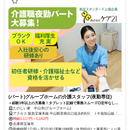
(パート)グループホームの介護スタッフ(夜勤専従)
＜経験3年以上の方募集！タブレット記録で業務スムーズ◎定年なしで
長く稼げる夜勤専従＞「経験を活かして、効率よく高収入を得たい」 そ
たのしい家 中山寺(グループホーム)
んなあなたに最適なお仕事です。週1回から、無理なくしっかり稼ぎま
アクセス 阪急宝塚本線 中山観音南出口徒歩約6分、ＪＲ福知山線〔宝
せんか？
塚線〕 中山寺南口徒歩約9分、阪急宝塚本線 売布神社東改札口徒歩約
時給1,117円～1,162円
14分 JR宝塚線「中山寺」駅から徒歩約6分
兵庫県宝塚市
勤務時間 17:00～翌10:00 (実働16時間／休憩60分) ＊事業所により異