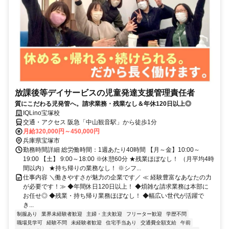
放課後等デイサービスの児童発達支援管理責任者
質にこだわる児発管へ。請求業務・残業なし＆年休120日以上◎
IQLino宝塚校
交通・アクセス 阪急「中山観音駅」から徒歩1分
月給320,000円～450,000円
兵庫県宝塚市
勤務時間詳細 総労働時間：1週あたり40時間 【月～金】10:00～
19:00 【土】 9:00～18:00 ※休憩60分 ★残業ほぼなし！ （月平均4時
間以内） ★持ち帰りの業務なし！ ※シフ...
仕事内容 ＼働きやすさが魅力の企業です／ ≪ 経験豊富なあなたの力
が必要です！≫ ◆年間休日120日以上！ ◆煩雑な請求業務は本部に
お任せ◎ ◆残業・持ち帰り業務ほぼなし！ ◆幅広い世代が活躍で
き...
制服あり
業界未経験者歓迎
主婦・主夫歓迎
フリーター歓迎
学歴不問
職場見学可
経験不問
未経験者歓迎
住宅手当あり
交通費全額支給
午前