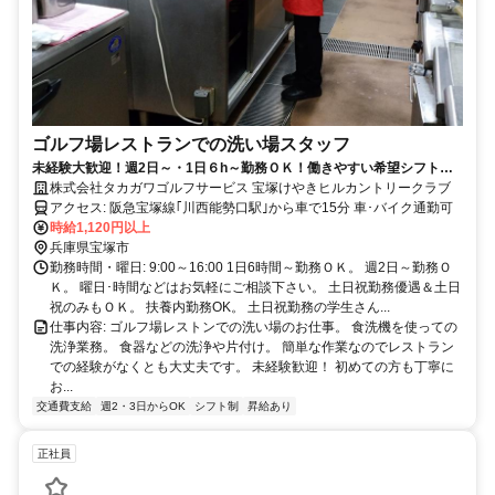
ゴルフ場レストランでの洗い場スタッフ
未経験大歓迎！週2日～・1日６h～勤務ＯＫ！働きやすい希望シフト
制！16時迄の勤務！簡単なレストランでの洗い場のお仕事！
株式会社タカガワゴルフサービス 宝塚けやきヒルカントリークラブ
アクセス: 阪急宝塚線｢川西能勢口駅｣から車で15分 車･バイク通勤可
時給1,120円以上
兵庫県宝塚市
勤務時間・曜日: 9:00～16:00 1日6時間～勤務ＯＫ。 週2日～勤務Ｏ
Ｋ。 曜日･時間などはお気軽にご相談下さい。 土日祝勤務優遇＆土日
祝のみもＯＫ。 扶養内勤務OK。 土日祝勤務の学生さん...
仕事内容: ゴルフ場レストンでの洗い場のお仕事。 食洗機を使っての
洗浄業務。 食器などの洗浄や片付け。 簡単な作業なのでレストラン
での経験がなくとも大丈夫です。 未経験歓迎！ 初めての方も丁寧に
お...
交通費支給
週2・3日からOK
シフト制
昇給あり
正社員