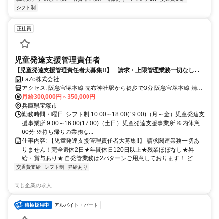
シフト制
正社員
児童発達支援管理責任者
【児童発達支援管理責任者大募集!!】 請求・上限管理業務一切なし！
お子様に向き合い支援に専念できる環境で発達支援業務
LaZo株式会社
アクセス: 阪急宝塚本線 売布神社駅から徒歩で3分 阪急宝塚本線 清荒
月給300,000円～350,000円
神駅から徒歩で17分 阪急宝塚本線 中山観音駅から徒歩で13分
兵庫県宝塚市
勤務時間・曜日: シフト制 10:00～18:00(19:00)（月～金）児童発達支
援事業所 9:00～16:00(17:00)（土日）児童発達支援事業所 ※内休憩
60分 ※持ち帰りの業務な...
仕事内容: 【児童発達支援管理責任者大募集!!】 請求関連業務一切あ
りません！完全週休2日★年間休日120日以上★残業ほぼなし★昇
給・賞与あり★ 自発管業務は2パターンご用意しております！ ど...
交通費支給
シフト制
昇給あり
同じ企業の求人
アルバイト・パート