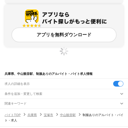
アプリを無料ダウンロード
兵庫県、中山観音駅、制服ありのアルバイト・バイト求人情報
求人の詳細を表示
条件を追加・変更して検索
市区町村を追加・変更
関連キーワード
完全在宅ワーク 全国
シール貼り 在宅
現在地周辺
ガチャガチャ
犬カフェ
兵庫県
駅を追加・変更
バイトTOP
兵庫県
宝塚市
中山観音駅
制服ありのアルバイト・バイ
兵庫県
すべて
ト・求人
神戸市
すべて
職種を追加・変更
JR神戸線(大阪～神戸)
東灘区
灘区
兵庫区
長田区
須磨区
垂水区
北区
中央区
西区