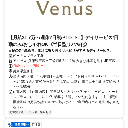
【月給31.7万~ /週休2日制/PTOTST】デイサービス/日
勤のみ/おしゃれOK《半日型リハ特化》
日勤のみ×高給与。生活に寄り添うリハビリができるデイサービス。
ビーナスプラス宝塚
アクセス: 兵庫県宝塚市三笠町6-21 1階 大きな地図を見る JR宝塚線
中山寺駅から徒歩で12分 阪急宝塚本線 中山観音駅から徒歩で13分
月給317,000円以上
兵庫県宝塚市
勤務時間・曜日: ・月曜日～土曜日 ・シフト制 ・8:30～17:30 ・8:00
～17:30（送迎業務があるときは早出 出勤） ※早出手当別途支給あり
・休憩60分
仕事内容: 【仕事内容】 半日型入浴＆リハビリデイサービス「ビーナ
スプラス」にて、リハビリ業務を担当していただきます。 主に個別
機能訓練の提供や計画書の作成を行い、ご利用者様の在宅生活を支え
るリハ...
交通費支給
シフト制
昇給あり
正社員