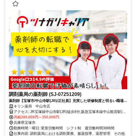
調剤薬局の薬剤師 (SJ-07251209)
薬剤師【宝塚市/中山寺駅(JR)/正社員】充実した研修制度と明るい職場環
境が魅力。育児休暇も取得しやすい環境で安心して働けます。
キリン薬局 中山寺店
アクセス: JR宝塚線中山寺駅(JR)徒歩8分,阪急宝塚本線中山観音駅(阪
急)徒歩18分
月給280,000円～350,000円
兵庫県宝塚市
勤務時間・曜日: 変形労働時間 シフト制 週労働時間38時間
仕事内容: 調剤薬局における調剤業務、服薬指導、薬歴管理 その他