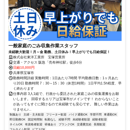
一般家庭のごみ収集作業スタッフ
未経験大歓迎！月～金 勤務、土日休み！早上がりでも日給保証！
株式会社東洋工業所 宝塚営業所
交通・アクセス 阪急「売布神社駅」徒歩6分
日給10,000円
兵庫県宝塚市
勤務時間詳細 実働時間：1日あたり7時間 平均勤務日数：1ヶ月あた
り20日 勤務時間 7：30～15：30（休憩1時間） 1日平均1.5h程度、早
く終わります
仕事内容 3人1組で、行政から委託された家庭ごみの収集運搬をお願
いします。 回収するエリアは宝塚市がメインです！ わからないこと
があってもすぐに聞けるので未経験でも安心です。 難しい作業はあ
りません♪...
制服あり
主婦・主夫歓迎
フリーター歓迎
バイク通勤OK
学歴不問
車通勤OK
即日勤務OK
固定時間制
転勤なし
経験不問
未経験者歓迎
経験者歓迎
ネイルOK
有資格者歓迎
研修あり
ブランクOK
交通費支給
長期歓迎
フルタイム歓迎
ピアスOK