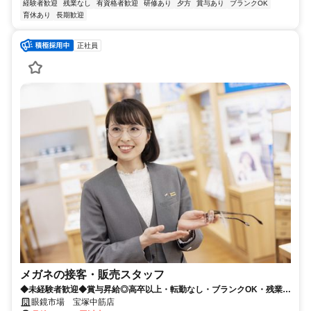
経験者歓迎
残業なし
有資格者歓迎
研修あり
夕方
賞与あり
ブランクOK
育休あり
長期歓迎
正社員
メガネの接客・販売スタッフ
◆未経験者歓迎◆賞与昇給◎高卒以上・転勤なし・ブランクOK・残業少
なめ・業界No1！
眼鏡市場 宝塚中筋店