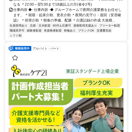
なる ＊22:00～翌5:00まで18歳以上の方(省令2号)
仕事内容 ◆- 仕事内容 -◆ グループホームで夜間介護業務をお任せし
ます。 ＊就寝・起床介助、更衣介助 ＊夜間の見守り・巡回（安否確
認） ＊排泄介助 ＊朝食の準備、配膳 ＊介護記録の作成 大規模...
社員登用あり
主婦・主夫歓迎
60代も応募可
資格取得支援あり
フリーター歓迎
職場見学可
経験者歓迎
有資格者歓迎
研修あり
ブランクOK
交通費支給
シフト制
アルバイト・パート