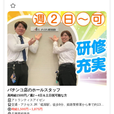
パチンコ店のホールスタッフ
高時給1500円／週2～4日＆土日祝可能な方
アトランティスアイゼン
交通・アクセス JR「砥堀駅」徒歩9分、姫路警察署から車で約13
分、姫路競馬場から車で約6分 ＊マイカー・バイク・自転車通勤OK
時給1,500円～1,875円
兵庫県姫路市