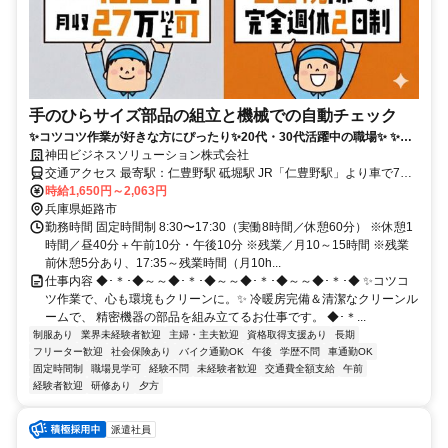
手のひらサイズ部品の組立と機械での自動チェック
✨コツコツ作業が好きな方にぴったり✨20代・30代活躍中の職場✨ ✨土
日祝休み✨時給1650円～✨未経験でも安心の職場環境♪
神田ビジネスソリューション株式会社
交通アクセス 最寄駅：仁豊野駅 砥堀駅 JR「仁豊野駅」より車で7分
JR「砥堀駅」より車で10分 ★車通勤OK！
時給1,650円～2,063円
兵庫県姫路市
勤務時間 固定時間制 8:30〜17:30（実働8時間／休憩60分） ※休憩1
時間／昼40分＋午前10分・午後10分 ※残業／月10～15時間 ※残業
前休憩5分あり、17:35～残業時間（月10h...
仕事内容 ◆･＊･◆～～◆･＊･◆～～◆･＊･◆～～◆･＊･◆ ✨️コツコ
ツ作業で、心も環境もクリーンに。✨️ 冷暖房完備＆清潔なクリーンル
ームで、 精密機器の部品を組み立てるお仕事です。 ◆･＊...
制服あり
業界未経験者歓迎
主婦・主夫歓迎
資格取得支援あり
長期
フリーター歓迎
社会保険あり
バイク通勤OK
午後
学歴不問
車通勤OK
固定時間制
職場見学可
経験不問
未経験者歓迎
交通費全額支給
午前
経験者歓迎
研修あり
夕方
派遣社員