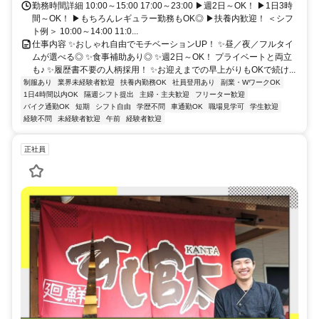
勤務時間詳細 10:00～15:00 17:00～23:00 ▶週2日～OK！ ▶1日3時
間～OK！ ▶もちろんレギュラー勤務もOK◎ ▶扶養内歓迎！ ＜シフ
ト例＞ 10:00～14:00 11:0...
仕事内容 ✨おしゃれ自由でモチベーションUP！ ✨昼／夜／フルタイ
ムが選べる◎ ✨食事補助あり◎ ✨週2日～OK！ プライベートと両立
も♪ ✨履歴書不要の人柄採用！ ✨お迎えまでの早上がりもOKで続け...
制服あり
業界未経験者歓迎
扶養内勤務OK
社員登用あり
副業・WワークOK
1日4時間以内OK
隔週シフト提出
主婦・主夫歓迎
フリーター歓迎
バイク通勤OK
短期
シフト自由
学歴不問
車通勤OK
職場見学可
学生歓迎
経験不問
未経験者歓迎
午前
経験者歓迎
正社員