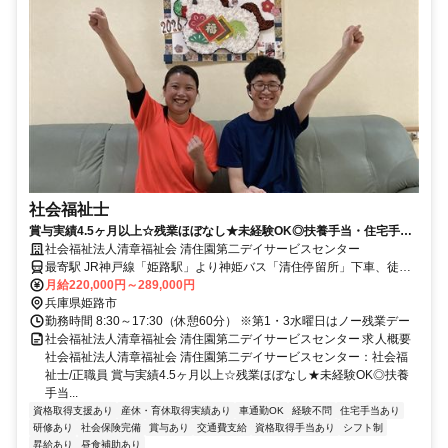
社会福祉士
賞与実績4.5ヶ月以上☆残業ほぼなし★未経験OK◎扶養手当・住宅手当
あり◇教育体制が整っているので、未経験の方も安心！【姫路市・姫路
社会福祉法人清章福祉会 清住園第二デイサービスセンター
駅・デイサービス・社会福祉士・正職員】
最寄駅 JR神戸線「姫路駅」より神姫バス「清住停留所」下車、徒歩1
分
月給220,000円～289,000円
兵庫県姫路市
勤務時間 8:30～17:30（休憩60分） ※第1・3水曜日はノー残業デー
社会福祉法人清章福祉会 清住園第二デイサービスセンター 求人概要
社会福祉法人清章福祉会 清住園第二デイサービスセンター：社会福
祉士/正職員 賞与実績4.5ヶ月以上☆残業ほぼなし★未経験OK◎扶養
手当...
資格取得支援あり
産休・育休取得実績あり
車通勤OK
経験不問
住宅手当あり
研修あり
社会保険完備
賞与あり
交通費支給
資格取得手当あり
シフト制
昇給あり
昼食補助あり