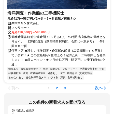
海洋調査・作業船の二等機関士
月給41万〜58万円／2ヶ月～3ヶ月乗船／荷役ナシ
共栄マリン株式会社
フルリモート
月給410,000円～580,000円
勤務時間詳細 総労働時間：1ヶ月あたり160時間 当直体制の勤務とな
ります。 ・12時間当直（勤務時間10時間、合間に休憩あり） ・4時
間当直×2回
仕事内容 ★珍しい海洋調査・作業船の船員（二等機関士）を募集し
ています！★ この度船舶が2隻増える予定のため、二等機関士を募集
します！ ★求人ポイント★ ✅月給41万円～58万円。 ✅乗下船時の交
通...
制服あり
資格取得支援あり
早朝
転勤なし
フルリモート
交通費全額支給
午前
経験者歓迎
夜間
有資格者歓迎
研修あり
夕方
賞与あり
交通費支給
まかないあり
資格取得手当あり
シフト制
深夜
食事補助あり
前へ
次へ
1
2
3
この条件の新着求人を受け取る
兵庫県 / 砥堀駅