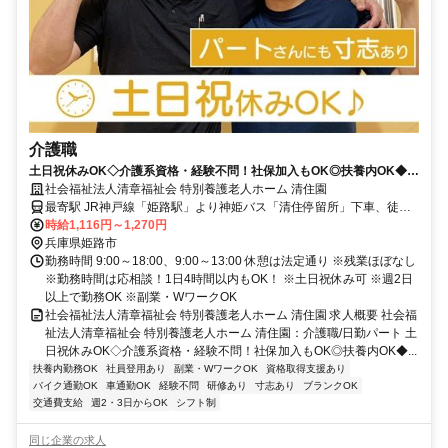
介護職
土日祝休みOK◇介護系資格・経験不問！社保加入もOK◎扶養内OK◆非
常勤も寸志あり【姫路市・姫路駅・特養・介護職・日勤パート】
社会福祉法人清章福祉会 特別養護老人ホーム 清住園
最寄駅 JR神戸線「姫路駅」より神姫バス「清住停留所」下車、徒歩1
分
時給1,116円～1,270円
兵庫県姫路市
勤務時間 9:00～18:00、9:00～13:00 休憩は法定通り ※残業ほぼなし
※勤務時間は応相談！1日4時間以内もOK！ ※土日祝休み可 ※週2日
以上で勤務OK ※副業・WワークOK
社会福祉法人清章福祉会 特別養護老人ホーム 清住園 求人概要 社会福
祉法人清章福祉会 特別養護老人ホーム 清住園：介護職/日勤パート 土
日祝休みOK◇介護系資格・経験不問！社保加入もOK◎扶養内OK◆...
扶養内勤務OK
社員登用あり
副業・WワークOK
資格取得支援あり
バイク通勤OK
車通勤OK
経験不問
研修あり
寸志あり
ブランクOK
交通費支給
週2・3日からOK
シフト制
同じ企業の求人