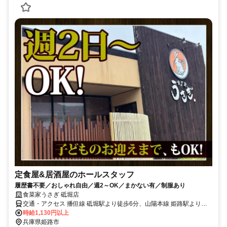
定食屋&居酒屋のホールスタッフ
履歴書不要／おしゃれ自由／週2～OK／まかない有／制服あり
食菜家うさぎ 砥堀店
交通・アクセス 播但線 砥堀駅より徒歩6分、山陽本線 姫路駅より車
で18分
時給1,130円以上
兵庫県姫路市