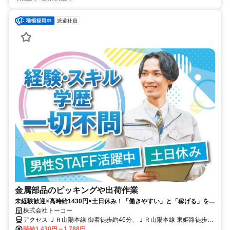
派遣社員
金属部品のピッキングや出荷作業
未経験歓迎×高時給1430円×土日休み！「働きやすい」と「稼げる」を両
立できる人気の軽作業♪マイカー通勤OK！
株式会社トーコー
アクセス ＪＲ山陽本線 御着徒歩約46分、ＪＲ山陽本線 東姫路徒歩約
64分 花田ICから車で4分
時給1,430円～1,788円