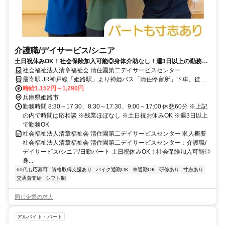
介護職/デイサービス/シニア
土日祝休みOK！社会保険加入可能◎身体介助なし！週3日以上の勤務♪
パートも寸志あり【姫路市・姫路駅・デイサービス・介護職（シニ
社会福祉法人清章福祉会 清住園第二デイサービスセンター
ア）・日勤パート】
最寄駅 JR神戸線「姫路駅」より神姫バス「清住停留所」下車、徒歩1
分
時給1,152円～1,290円
兵庫県姫路市
勤務時間 8:30～17:30、8:30～17:30、9:00～17:00 休憩60分 ※上記
の内で時間は応相談 ※残業ほぼなし ※土日祝お休みOK ※週3日以上
で勤務OK
社会福祉法人清章福祉会 清住園第二デイサービスセンター 求人概要
社会福祉法人清章福祉会 清住園第二デイサービスセンター：介護職/
デイサービス/シニア/日勤パート 土日祝休みOK！社会保険加入可能◎
身...
60代も応募可
資格取得支援あり
バイク通勤OK
車通勤OK
研修あり
寸志あり
交通費支給
シフト制
同じ企業の求人
アルバイト・パート