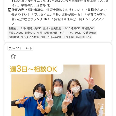
18:30 [3] フルタイム：07:15～18:30のうち実働8時間 ※上記（フルタ
イム、早番専門、遅番専門）...
仕事内容 ＊経験者募集！保育士資格をお持ちの方！ ＊規模小さめで
働きやすい！ ＊フルタイムor早番or遅番が選べる！ ＊子育てが落ち
着いた方などブランクOK！ ＊持ち帰り仕事は一切ナシ！ ／／／／
／...
制服あり
1日4時間以内OK
主婦・主夫歓迎
バイク通勤OK
車通勤OK
平日のみOK
転勤なし
午前
経験者歓迎
夕方
ブランクOK
交通費支給
長期歓迎
フルタイム歓迎
週2・3日からOK
シフト制
週4日以上OK
アルバイト・パート