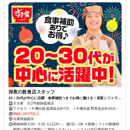
深夜の飲食店スタッフ
20～30代が中心に活躍・食事補助つきでお得に働ける！深夜シフトで稼
ぎませんか◎
すき家 312号姫路砥堀店
アクセス ＪＲ播但線 砥堀徒歩約7分、ＪＲ播但線 野里徒歩約18分、
ＪＲ播但線 仁豊野徒歩約34分 砥堀駅徒歩8分
時給1,565円以上
兵庫県姫路市
勤務時間 0:00～5:00 ※1日2h～、週2日～OK ※勤務シフトや勤務時
間帯は面接で気軽にご相談ください！ ・シフトは自己申告制です。