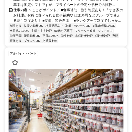
基本は固定シフトですが、プライベートの予定や学校での試験...
仕事内容 ＼ここがポイント／ ■食事補助、割引制度あり！ └すき家の
お料理がお得に食べられる食事補助や はま寿司などグループで使え
る割引制度あり！ ■髪型、髪色自由！ ■ランクアップ制度でしっか...
制服あり
扶養内勤務OK
社員登用あり
副業・WワークOK
1日4時間以内OK
土日祝のみOK
主婦・主夫歓迎
60代も応募可
フリーター歓迎
シフト自由
学歴不問
即日勤務OK
平日のみOK
学生歓迎
未経験者歓迎
経験者歓迎
夜間
研修あり
ブランクOK
交通費支給
アルバイト・パート