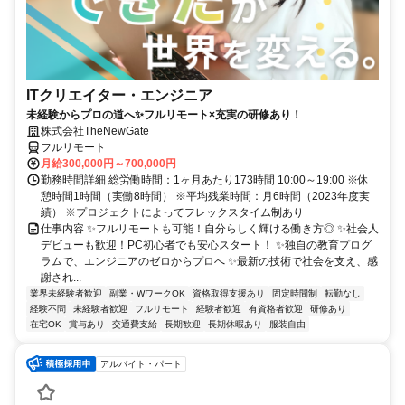
ITクリエイター・エンジニア
未経験からプロの道へ✨フルリモート×充実の研修あり！
株式会社TheNewGate
フルリモート
月給300,000円～700,000円
勤務時間詳細 総労働時間：1ヶ月あたり173時間 10:00～19:00 ※休
憩時間1時間（実働8時間） ※平均残業時間：月6時間（2023年度実
績） ※プロジェクトによってフレックスタイム制あり
仕事内容 ✨フルリモートも可能！自分らしく輝ける働き方◎ ✨社会人
デビューも歓迎！PC初心者でも安心スタート！ ✨独自の教育プログ
ラムで、エンジニアのゼロからプロへ ✨最新の技術で社会を支え、感
謝され...
業界未経験者歓迎
副業・WワークOK
資格取得支援あり
固定時間制
転勤なし
経験不問
未経験者歓迎
フルリモート
経験者歓迎
有資格者歓迎
研修あり
在宅OK
賞与あり
交通費支給
長期歓迎
長期休暇あり
服装自由
アルバイト・パート