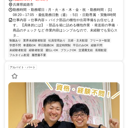
兵庫県姫路市
勤務時間 ・勤務曜日：月・火・水・木・金・祝 ・勤務時間： [1]
08:20～17:05 ・最低勤務日数（週）：5日 ・日勤専属 ・実働8時間
仕事内容 ＜仕事内容＞ バイク部品の梱包や出荷準備をお任せしま
す。 【具体的には】 ・部品を箱に詰める梱包作業 ・発送前の準備 ・
商品のチェック など 作業内容はシンプルなので、未経験でも安心ス
タ...
制服あり
業界未経験者歓迎
社員登用あり
主婦・主夫歓迎
フリーター歓迎
学歴不問
車通勤OK
即日勤務OK
固定時間制
平日のみOK
経験不問
未経験者歓迎
経験者歓迎
週払いOK
ブランクOK
交通費支給
長期歓迎
フルタイム歓迎
履歴書不要
アルバイト・パート