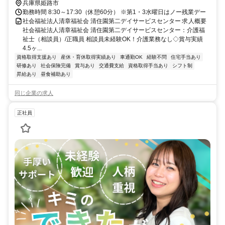
兵庫県姫路市
勤務時間 8:30～17:30（休憩60分） ※第1・3水曜日はノー残業デー
社会福祉法人清章福祉会 清住園第二デイサービスセンター 求人概要
社会福祉法人清章福祉会 清住園第二デイサービスセンター：介護福
祉士（相談員）/正職員 相談員未経験OK！介護業務なし◇賞与実績
4.5ヶ...
資格取得支援あり
産休・育休取得実績あり
車通勤OK
経験不問
住宅手当あり
研修あり
社会保険完備
賞与あり
交通費支給
資格取得手当あり
シフト制
昇給あり
昼食補助あり
同じ企業の求人
正社員