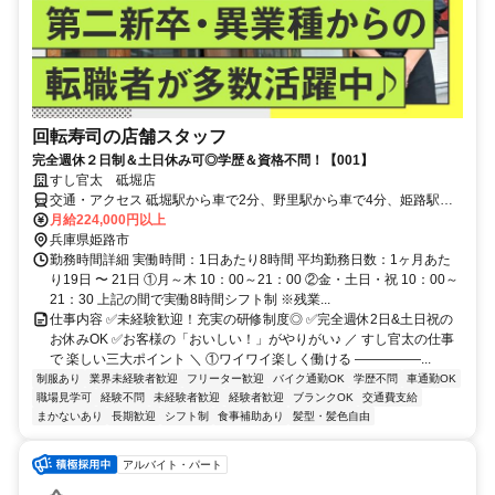
回転寿司の店舗スタッフ
完全週休２日制＆土日休み可◎学歴＆資格不問！【001】
すし官太 砥堀店
交通・アクセス 砥堀駅から車で2分、野里駅から車で4分、姫路駅か
ら車で18分
月給224,000円以上
兵庫県姫路市
勤務時間詳細 実働時間：1日あたり8時間 平均勤務日数：1ヶ月あた
り19日 〜 21日 ①月～木 10：00～21：00 ②金・土日・祝 10：00～
21：30 上記の間で実働8時間シフト制 ※残業...
仕事内容 ✅未経験歓迎！充実の研修制度◎ ✅完全週休2日&土日祝の
お休みOK ✅お客様の「おいしい！」がやりがい♪ ／ すし官太の仕事
で 楽しい三大ポイント ＼ ①ワイワイ楽しく働ける ―――――...
制服あり
業界未経験者歓迎
フリーター歓迎
バイク通勤OK
学歴不問
車通勤OK
職場見学可
経験不問
未経験者歓迎
経験者歓迎
ブランクOK
交通費支給
まかないあり
長期歓迎
シフト制
食事補助あり
髪型・髪色自由
アルバイト・パート