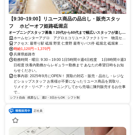
【9:30~19:00】リユース商品の品出し・販売スタッ
フ ホビーオフ姫路砥堀店
オープニングスタッフ募集！20代から60代まで幅広いスタッフが楽しみ
ながら活躍中です！
ホームセンターアグロ アグロエコリユースファクトリー 物流セン
ター
アクセス: 最寄り駅 砥堀 野里 仁豊野 最寄りバス停 砥堀北 砥堀東 砥
堀駅前
時給1,120円～1,370円
兵庫県姫路市
勤務時間・曜日: 9:30～19:00 1日5時間※週4日程度 1日8時間※週3
日程度 扶養内勤務からレギュラー勤務まで あなたの希望日時をお知
らせください。
仕事内容: 2025年9月にOPEN！ 買取の対応・販売・品出し・レジな
どショップスタッフ お客様が不要になったリユース商品を買取り、
リメイク・リペア・クリーニングしてから売場に陳列販売するお仕事
で...
シフト自由
残業なし
週2・3日からOK
シフト制
正社員