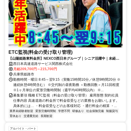
ETC監視(料金の受け取り管理)
【山陽姫路東料金所】NEXCO西日本グループ｜シニア活躍中｜未経験
から正社員登用もあり
西日本高速道路サービス関西株式会社
月給209,700円～215,700円
兵庫県姫路市
勤務時間・曜日 8:45～翌9:15（実働15時間10分／休憩9時間20分 ※
連続休憩4時間含む） ※交代制の昼夜勤務 ＜勤務回数＞月11回程度
※1ヶ月単位の変形労働時間制（週平均40時間以内） ※...
募集要項 職種 ETC監視（料金の受け取り管理） 雇用形態 契約社員
仕事内容 高速道路の料金所で料金収受などの業務をお願いします。
具体的には… ・料金収受などのお客様対応 ・通行料金の精算 ・...
業界未経験者歓迎
変形労働時間制
学歴不問
研修あり
社会保険完備
制服貸与
育休あり
交通費支給
長期歓迎
アルバイト・パート