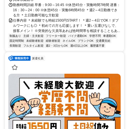
勤務時間詳細 早番：9:00～16:45 ※休憩45分・実働時間7時間 遅番：
16：30～24：00 ※休憩45分・実働6時間45分 ＊週2～4日勤務でき
る方 ＊土日勤務可能な方歓迎
仕事内容 ＊未経験でも時給1500円START！ ＊週2～4日でOK！ダブ
ルワークにも◎ ＊初めての方も応援します！ ＊重い玉運びなしで、
接客メイン！ ※突発的な欠員等あれば他時間帯を相談することもあ...
制服あり
主婦・主夫歓迎
フリーター歓迎
バイク通勤OK
学歴不問
車通勤OK
固定時間制
未経験者歓迎
経験者歓迎
ネイルOK
ブランクOK
交通費支給
長期歓迎
フルタイム歓迎
週2・3日からOK
週4日以上OK
履歴書不要
派遣社員