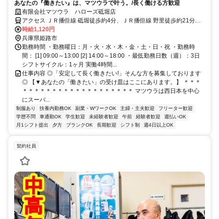
あなたの『働きたい』は、マツウラで叶う。/長く働ける方歓迎
有限会社マツウラ ハローズ砥堀店
アクセス ＪＲ播但線 砥堀徒歩約4分、ＪＲ播但線 野里徒歩約21分、
ＪＲ播但線 仁豊野徒歩約32分
時給1,120円
兵庫県姫路市
勤務時間 ・勤務曜日：月・火・水・木・金・土・日・祝 ・勤務時
間： [1] 09:00～13:00 [2] 14:00～18:00 ・最低勤務日数（週）：3日
シフトサイクル：1ヶ月 実働4時間...
仕事内容 ◎「安定して長く働きたい!」そんな方を募集しております
◎ 【▼あなたの「働きたい」の受け皿はここにあります。】 ＊＊＊
＊＊＊＊＊＊＊＊＊＊＊＊＊＊＊＊＊＊＊ マツウラは西日本を中心
にスーパ...
制服あり
扶養内勤務OK
副業・WワークOK
主婦・主夫歓迎
フリーター歓迎
学歴不問
車通勤OK
学生歓迎
未経験者歓迎
午前
経験者歓迎
週払いOK
月1シフト提出
夕方
ブランクOK
長期歓迎
シフト制
週4日以上OK
契約社員