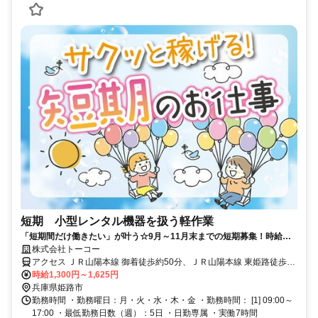
短期 小型レンタル機器を扱う軽作業
「短期間だけ働きたい」が叶う☆9月～11月末までの短期募集！時給
1300円でしっかり稼げる！土日祝休み＆オシャレ自由も魅力です♪
株式会社トーコー
アクセス ＪＲ山陽本線 御着徒歩約50分、ＪＲ山陽本線 東姫路徒歩約
65分、山陽電鉄本線 山陽姫路徒歩約83分 JR「御着」駅から車で9分
時給1,300円～1,625円
兵庫県姫路市
勤務時間 ・勤務曜日：月・火・水・木・金 ・勤務時間： [1] 09:00～
17:00 ・最低勤務日数（週）：5日 ・日勤専属 ・実働7時間