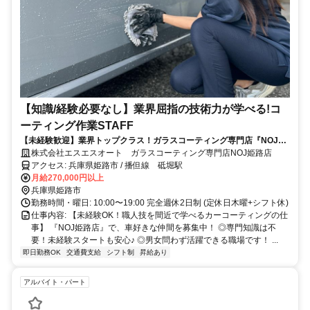
【知識/経験必要なし】業界屈指の技術力が学べる!コ
ーティング作業STAFF
【未経験歓迎】業界トップクラス！ガラスコーティング専門店『NOJ』
1年でエリアマネージャーへ昇進可能◎
株式会社エスエスオート ガラスコーティング専門店NOJ姫路店
アクセス: 兵庫県姫路市 / 播但線 砥堀駅
月給270,000円以上
兵庫県姫路市
勤務時間・曜日: 10:00〜19:00 完全週休2日制 (定休日木曜+シフト休)
仕事内容: 【未経験OK！職人技を間近で学べるカーコーティングの仕
事】 『NOJ姫路店』で、車好きな仲間を募集中！ ◎専門知識は不
要！未経験スタートも安心♪ ◎男女問わず活躍できる職場です！ ...
即日勤務OK
交通費支給
シフト制
昇給あり
アルバイト・パート