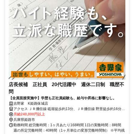
店長候補 正社員 20代活躍中 週休二日制 職歴不
問
【全員面接実施中】学歴も正社員経験も、給与や昇格に影響なし。
吉野家 K姫路保城店
アクセス ＪＲ播但線 砥堀徒歩約13分、ＪＲ播但線 野里徒歩約16分、
ＪＲ播但線 仁豊野徒歩約39分 ※エリア限定採用を実施しておりま
月給240,000円以上
す。基本的に転居は発生しません。 ※配属店舗は人員状況により決
兵庫県姫路市
定します。
勤務時間 総労働時間：1ヶ月あたり168時間 1日の実働時間：8時間
週の所定労働時間：40時間（1ヶ月単位の変形労働時間制） ※平均残