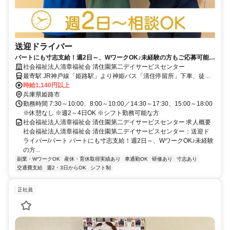
送迎ドライバー
パートにも寸志支給！週2日～、WワークOK♪未経験の方もご応募可能で
す【姫路市・姫路駅・デイ・送迎ドライバー・パート】
社会福祉法人清章福祉会 清住園第二デイサービスセンター
最寄駅 JR神戸線「姫路駅」より神姫バス「清住停留所」下車、徒歩1
分
時給1,140円以上
兵庫県姫路市
勤務時間 7:30～10:00、8:00～10:00／14:30～17:30、15:00～18:00
※休憩なし ※週2～4日OK ※シフト勤務可能な方
社会福祉法人清章福祉会 清住園第二デイサービスセンター 求人概要
社会福祉法人清章福祉会 清住園第二デイサービスセンター：送迎ド
ライバー/パート パートにも寸志支給！週2日～、WワークOK♪未経験
の方...
副業・WワークOK
産休・育休取得実績あり
車通勤OK
研修あり
寸志あり
交通費支給
週2・3日からOK
シフト制
正社員