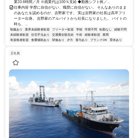
業33.6時間／月 ※残業代は100％支給 ◆勤務シフト例／...
仕事内容 学歴に自信がない、職歴に自信がない。 そんなありのまま
のあなたを認めるのが、吉野家です。 実は吉野家の社長は高卒フリ
ーター出身。 吉野家のアルバイトから社長になりました。 バイトの
時も、...
制服あり
業界未経験者歓迎
フリーター歓迎
早朝
学歴不問
転勤なし
経験不問
未経験者歓迎
住宅手当あり
交通費全額支給
午前
経験者歓迎
夜間
有資格者歓迎
食費補助あり
研修あり
夕方
賞与あり
ブランクOK
育休あり
正社員