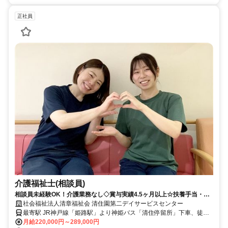
正社員
介護福祉士(相談員)
相談員未経験OK！介護業務なし◇賞与実績4.5ヶ月以上☆扶養手当・住
宅手当あり◆日休み＆残業ほぼなし☆【姫路市・姫路駅・デイサービ
社会福祉法人清章福祉会 清住園第二デイサービスセンター
ス・介護福祉士（相談員）・正職員】
最寄駅 JR神戸線「姫路駅」より神姫バス「清住停留所」下車、徒歩1
分
月給220,000円～289,000円