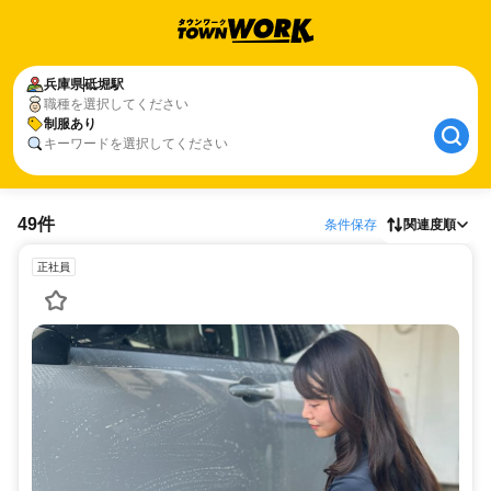
兵庫県
砥堀駅
職種を選択してください
制服あり
キーワードを選択してください
49件
条件保存
関連度順
正社員