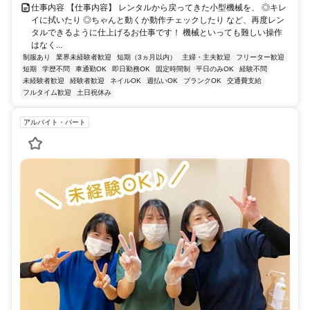
仕事内容 【仕事内容】 レンタルから戻ってきた小型機械を、 ◎キレ
イに拭いたり ◎ちゃんと動くか動作チェックしたり など、再度レン
タルできるように仕上げるお仕事です！ 機械といっても難しい操作
はなく...
制服あり
業界未経験者歓迎
短期（3ヵ月以内）
主婦・主夫歓迎
フリーター歓迎
短期
学歴不問
車通勤OK
即日勤務OK
固定時間制
平日のみOK
経験不問
未経験者歓迎
経験者歓迎
ネイルOK
週払いOK
ブランクOK
交通費支給
フルタイム歓迎
土日祝休み
アルバイト・パート