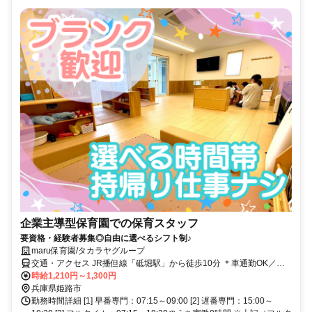
企業主導型保育園での保育スタッフ
要資格・経験者募集◎自由に選べるシフト制♪
maru保育園/タカラヤグループ
交通・アクセス JR播但線「砥堀駅」から徒歩10分 ＊車通勤OK／バ
イク通勤OK／自転車通勤OK ＊転勤なし ＊U・Iターン歓迎
時給1,210円～1,300円
兵庫県姫路市
勤務時間詳細 [1] 早番専門：07:15～09:00 [2] 遅番専門：15:00～