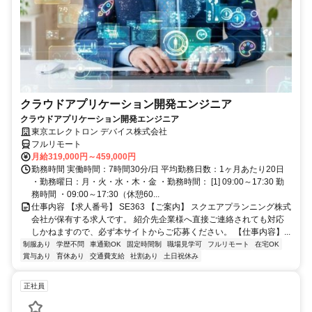
クラウドアプリケーション開発エンジニア
クラウドアプリケーション開発エンジニア
東京エレクトロン デバイス株式会社
フルリモート
月給319,000円～459,000円
勤務時間 実働時間：7時間30分/日 平均勤務日数：1ヶ月あたり20日
・勤務曜日：月・火・水・木・金 ・勤務時間： [1] 09:00～17:30 勤
務時間 ・09:00～17:30（休憩60...
仕事内容 【求人番号】 SE363 【ご案内】 スクエアプランニング株式
会社が保有する求人です。 紹介先企業様へ直接ご連絡されても対応
しかねますので、必ず本サイトからご応募ください。 【仕事内容】...
制服あり
学歴不問
車通勤OK
固定時間制
職場見学可
フルリモート
在宅OK
賞与あり
育休あり
交通費支給
社割あり
土日祝休み
正社員