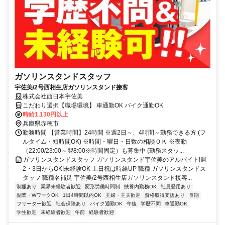
ガソリンスタンドスタッフ
宇佐美/2号西相生店ガソリンスタンド接客
株式会社西日本宇佐美
こだわり選択【職場環境】 車通勤OK バイク通勤OK
時給1,130円以上
兵庫県赤穂市
勤務時間 【営業時間】24時間 ※週2日～、4時間～勤務できる方 (フ
ルタイム・短時間OK) ※時間・曜日・日数の相談ＯＫ ※夜勤
（22:00/23:00～翌8:00※時間固定）も募集中 (勤務スタッ...
ガソリンスタンドスタッフ ガソリンスタンド宇佐美のアルバイト!週
2・3日からOK!未経験OK 土日祝は時給UP 職種 ガソリンスタンドス
タッフ 職種名補足 宇佐美/2号西相生店ガソリンスタンド接客...
制服あり
業界未経験者歓迎
変形労働時間制
扶養内勤務OK
社員登用あり
副業・WワークOK
1日4時間以内OK
主婦・主夫歓迎
資格取得支援あり
長期
フリーター歓迎
社会保険あり
バイク通勤OK
午後
学歴不問
車通勤OK
学生歓迎
未経験者歓迎
午前
経験者歓迎