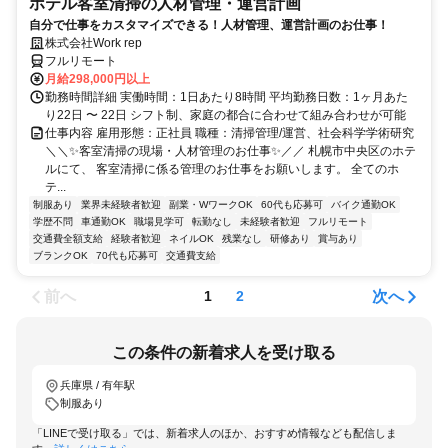
ホテル客室清掃の人材管理・運営計画
自分で仕事をカスタマイズできる！人材管理、運営計画のお仕事！
株式会社Work rep
フルリモート
月給298,000円以上
勤務時間詳細 実働時間：1日あたり8時間 平均勤務日数：1ヶ月あた
り22日 〜 22日 シフト制、家庭の都合に合わせて組み合わせが可能
仕事内容 雇用形態：正社員 職種：清掃管理/運営、社会科学学術研究
＼＼✨客室清掃の現場・人材管理のお仕事✨／／ 札幌市中央区のホテ
ルにて、 客室清掃に係る管理のお仕事をお願いします。 全てのホ
テ...
制服あり
業界未経験者歓迎
副業・WワークOK
60代も応募可
バイク通勤OK
学歴不問
車通勤OK
職場見学可
転勤なし
未経験者歓迎
フルリモート
交通費全額支給
経験者歓迎
ネイルOK
残業なし
研修あり
賞与あり
ブランクOK
70代も応募可
交通費支給
前へ
次へ
1
2
この条件の新着求人を受け取る
兵庫県 / 有年駅
制服あり
「LINEで受け取る」では、新着求人のほか、おすすめ情報なども配信しま