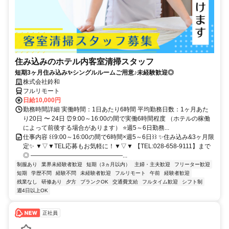
住み込みのホテル内客室清掃スタッフ
短期3ヶ月住み込み✨シングルルームご用意♪未経験歓迎◎
株式会社鈴和
フルリモート
日給10,000円
勤務時間詳細 実働時間：1日あたり6時間 平均勤務日数：1ヶ月あた
り20日 〜 24日 ⏰9:00～16:00の間で実働6時間程度 （ホテルの稼働
によって前後する場合があります） ⭐週5～6日勤務...
仕事内容 ꒰꒰9:00～16:00の間で6時間×週5～6日꒱꒱ ✨住み込み&3ヶ月限
定✨ ▼▽▼TEL応募もお気軽に！▼▽▼ 【TEL:028-658-9111】まで
◎ ―――――――――――――――...
制服あり
業界未経験者歓迎
短期（3ヵ月以内）
主婦・主夫歓迎
フリーター歓迎
短期
学歴不問
経験不問
未経験者歓迎
フルリモート
午前
経験者歓迎
残業なし
研修あり
夕方
ブランクOK
交通費支給
フルタイム歓迎
シフト制
週4日以上OK
正社員