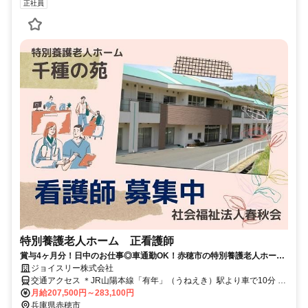
正社員
特別養護老人ホーム 正看護師
賞与4ヶ月分！日中のお仕事◎車通勤OK！赤穂市の特別養護老人ホーム
にて看護師募集中です！【イチオシ】
ジョイスリー株式会社
交通アクセス ＊JR山陽本線「有年」（うねえき）駅より車で10分 ＊
JR山陽本線・智頭急行「上郡」駅より車で15分
月給207,500円～283,100円
兵庫県赤穂市