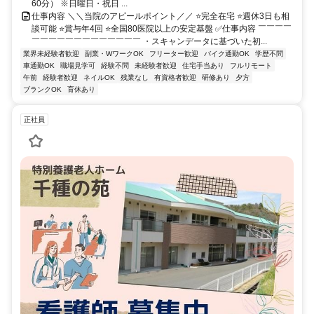
60分） ※日曜日・祝日 ...
仕事内容 ＼＼当院のアピールポイント／／ ⭐完全在宅 ⭐週休3日も相
談可能 ⭐賞与年4回 ⭐全国80医院以上の安定基盤 ✅仕事内容 ￣￣￣￣
￣￣￣￣￣￣￣￣￣￣￣￣￣ ・スキャンデータに基づいた初...
業界未経験者歓迎
副業・WワークOK
フリーター歓迎
バイク通勤OK
学歴不問
車通勤OK
職場見学可
経験不問
未経験者歓迎
住宅手当あり
フルリモート
午前
経験者歓迎
ネイルOK
残業なし
有資格者歓迎
研修あり
夕方
ブランクOK
育休あり
正社員