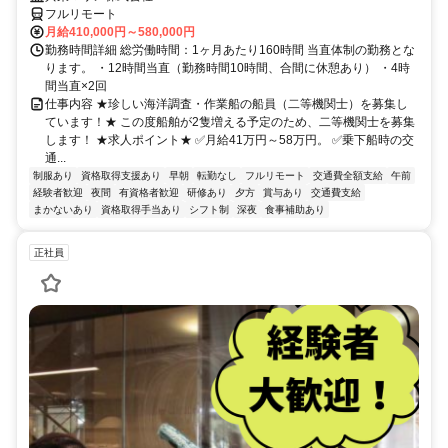
フルリモート
月給410,000円～580,000円
勤務時間詳細 総労働時間：1ヶ月あたり160時間 当直体制の勤務とな
ります。 ・12時間当直（勤務時間10時間、合間に休憩あり） ・4時
間当直×2回
仕事内容 ★珍しい海洋調査・作業船の船員（二等機関士）を募集し
ています！★ この度船舶が2隻増える予定のため、二等機関士を募集
します！ ★求人ポイント★ ✅月給41万円～58万円。 ✅乗下船時の交
通...
制服あり
資格取得支援あり
早朝
転勤なし
フルリモート
交通費全額支給
午前
経験者歓迎
夜間
有資格者歓迎
研修あり
夕方
賞与あり
交通費支給
まかないあり
資格取得手当あり
シフト制
深夜
食事補助あり
正社員