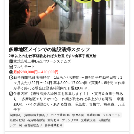
多摩地区メインでの施設清掃スタッフ
2年以上のお仕事経験あれば大歓迎です✨食事手当支給
株式会社三井E&Sパワーシステムズ
フルリモート
月給280,000円～420,000円
勤務時間詳細 実働時間：1日あたり6時間 〜 8時間 平均勤務日数：1
ヶ月あたり22日 〜 24日 基本8:00～17:00の間で実働6～8時間 ※作業
が早く終わる場合は勤務時間内でも退勤OK ※...
仕事内容 【施設清掃の経験者を募集します！】 ・賞与＆食事手当あ
り ・多摩地区エリアが中心 ・作業が終われば早上がりも可能 ・車通
勤OK、バイク通勤OK ・あきる野市、昭島市、青梅市、福生市、八王
子市...
制服あり
資格取得支援あり
バイク通勤OK
学歴不問
車通勤OK
フルリモート
経験者歓迎
有資格者歓迎
賞与あり
ブランクOK
交通費支給
長期歓迎
シフト制
昼食補助あり
食事補助あり