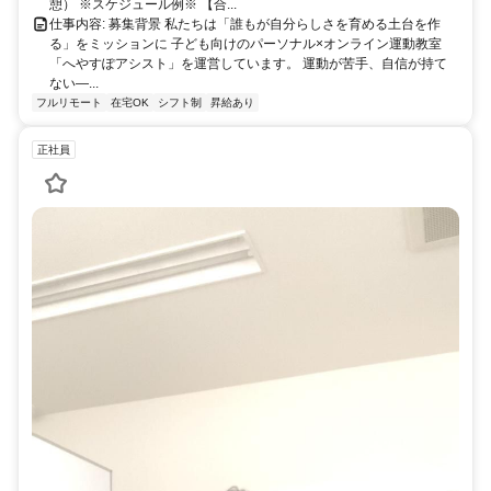
憩） ※スケジュール例※ 【合...
仕事内容: 募集背景 私たちは「誰もが自分らしさを育める土台を作
る」をミッションに 子ども向けのパーソナル×オンライン運動教室
「へやすぽアシスト」を運営しています。 運動が苦手、自信が持て
ない—...
フルリモート
在宅OK
シフト制
昇給あり
正社員