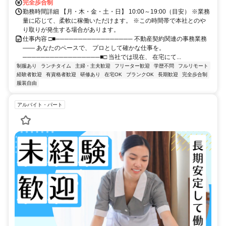
完全歩合制
勤務時間詳細 【月・木・金・土・日】 10:00～19:00（目安） ※業務
量に応じて、柔軟に稼働いただけます。 ※この時間帯で本社とのや
り取りが発生する場合があります。
仕事内容 □■───────────────── 不動産契約関連の事務業務
―― あなたのペースで、 プロとして確かな仕事を。
─────────────────■□ 当社では現在、 在宅にて...
制服あり
ランチタイム
主婦・主夫歓迎
フリーター歓迎
学歴不問
フルリモート
経験者歓迎
有資格者歓迎
研修あり
在宅OK
ブランクOK
長期歓迎
完全歩合制
服装自由
アルバイト・パート