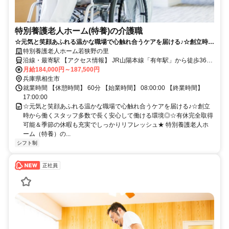
特別養護老人ホーム(特養)の介護職
☆元気と笑顔あふれる温かな職場で心触れ合うケアを届ける♪☆創立時か
ら働くスタッフ多数で長く安心して働ける環境◎☆有休完全取得可能＆
特別養護老人ホーム若狭野の里
季節の休暇も充実でしっかりリフレッシュ★
沿線・最寄駅 【アクセス情報】 JR山陽本線「有年駅」から徒歩36分
【車通勤】 車通勤可能
月給184,000円～187,500円
兵庫県相生市
就業時間 【休憩時間】 60分 【始業時間】 08:00:00 【終業時間】
17:00:00
☆元気と笑顔あふれる温かな職場で心触れ合うケアを届ける♪☆創立
時から働くスタッフ多数で長く安心して働ける環境◎☆有休完全取得
可能＆季節の休暇も充実でしっかりリフレッシュ★ 特別養護老人ホ
ーム（特養）の...
シフト制
正社員