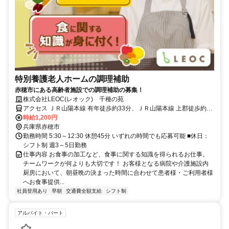
特別養護老人ホームの調理補助
赤穂市にある高齢者施設での調理補助の募集！
株式会社LEOC(レオック) 千種の苑
アクセス ＪＲ山陽本線 有年徒歩約33分、ＪＲ山陽本線 上郡徒歩約70
分、智頭急行 上郡徒歩約70分 有年駅より車7分
時給1,200円
兵庫県赤穂市
勤務時間 5:30～12:30 休憩45分 いずれの時間でも応募可能 ■休日：
シフト制 週3～5日勤務
仕事内容 お食事の加工など、食事に関する知識を得られるお仕事。
チームワークが何よりも大切です！ お客様となる病院や介護施設内
厨房において、朝昼晩の決まった時間に合わせて患者様・ご利用者様
へお食事提供...
社員登用あり
早朝
交通費全額支給
シフト制
アルバイト・パート