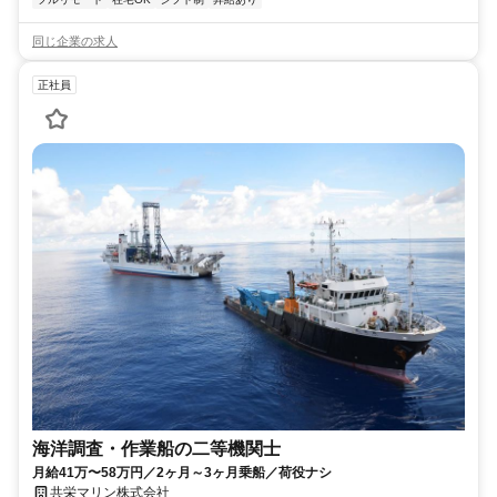
同じ企業の求人
正社員
海洋調査・作業船の二等機関士
月給41万〜58万円／2ヶ月～3ヶ月乗船／荷役ナシ
共栄マリン株式会社