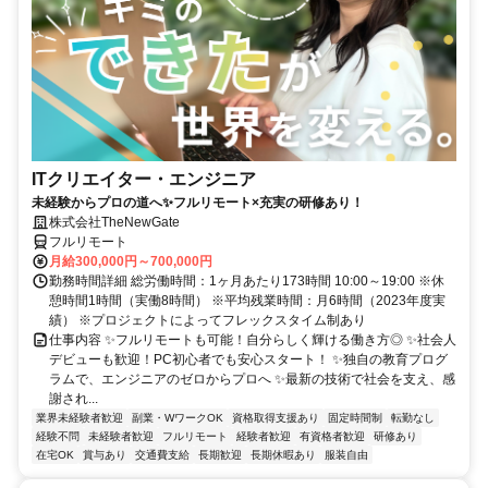
ITクリエイター・エンジニア
未経験からプロの道へ✨フルリモート×充実の研修あり！
株式会社TheNewGate
フルリモート
月給300,000円～700,000円
勤務時間詳細 総労働時間：1ヶ月あたり173時間 10:00～19:00 ※休
憩時間1時間（実働8時間） ※平均残業時間：月6時間（2023年度実
績） ※プロジェクトによってフレックスタイム制あり
仕事内容 ✨フルリモートも可能！自分らしく輝ける働き方◎ ✨社会人
デビューも歓迎！PC初心者でも安心スタート！ ✨独自の教育プログ
ラムで、エンジニアのゼロからプロへ ✨最新の技術で社会を支え、感
謝され...
業界未経験者歓迎
副業・WワークOK
資格取得支援あり
固定時間制
転勤なし
経験不問
未経験者歓迎
フルリモート
経験者歓迎
有資格者歓迎
研修あり
在宅OK
賞与あり
交通費支給
長期歓迎
長期休暇あり
服装自由