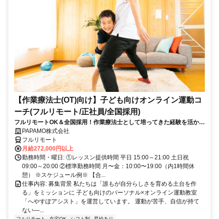
【作業療法士(OT)向け】子ども向けオンライン運動コ
ーチ(フルリモート/正社員/全国採用)
フルリモートOK＆全国採用！作業療法士として培ってきた経験を活かし
ながら子どもを支援でき、新しいキャリアを積めるお仕事です◎
PAPAMO株式会社
フルリモート
月給272,000円以上
勤務時間・曜日: ①レッスン提供時間 平日 15:00～21:00 土日祝
09:00～20:00 ②標準勤務時間 月〜金：10:00〜19:00（内1時間休
憩） ※スケジュール例※ 【合...
仕事内容: 募集背景 私たちは「誰もが自分らしさを育める土台を作
る」をミッションに 子ども向けのパーソナル×オンライン運動教室
「へやすぽアシスト」を運営しています。 運動が苦手、自信が持て
ない—...
フルリモート
在宅OK
シフト制
昇給あり