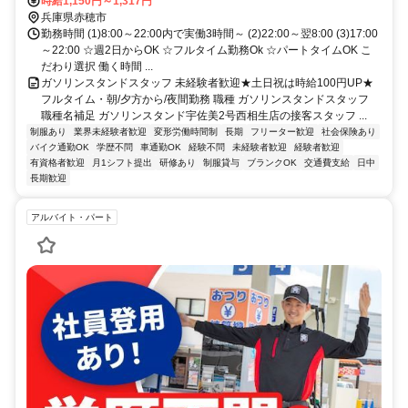
時給1,150円～1,317円
兵庫県赤穂市
勤務時間 (1)8:00～22:00内で実働3時間～ (2)22:00～翌8:00 (3)17:00
～22:00 ☆週2日からOK ☆フルタイム勤務Ok ☆パートタイムOK こ
だわり選択 働く時間 ...
ガソリンスタンドスタッフ 未経験者歓迎★土日祝は時給100円UP★
フルタイム・朝/夕方から/夜間勤務 職種 ガソリンスタンドスタッフ
職種名補足 ガソリンスタンド宇佐美2号西相生店の接客スタッフ ...
制服あり
業界未経験者歓迎
変形労働時間制
長期
フリーター歓迎
社会保険あり
バイク通勤OK
学歴不問
車通勤OK
経験不問
未経験者歓迎
経験者歓迎
有資格者歓迎
月1シフト提出
研修あり
制服貸与
ブランクOK
交通費支給
日中
長期歓迎
アルバイト・パート