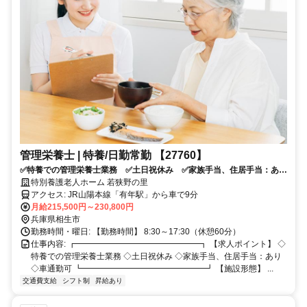
管理栄養士 | 特養/日勤常勤 【27760】
✅特養での管理栄養士業務 ✅土日祝休み ✅家族手当、住居手当：あ
り ✅車通勤可
特別養護老人ホーム 若狭野の里
アクセス: JR山陽本線「有年駅」から車で9分
月給215,500円～230,800円
兵庫県相生市
勤務時間・曜日: 【勤務時間】 8:30～17:30（休憩60分）
仕事内容: ┏━━━━━━━━━━━━━━━┓ 【求人ポイント】 ◇
特養での管理栄養士業務 ◇土日祝休み ◇家族手当、住居手当：あり
◇車通勤可 ┗━━━━━━━━━━━━━━━┛ 【施設形態】 ...
交通費支給
シフト制
昇給あり