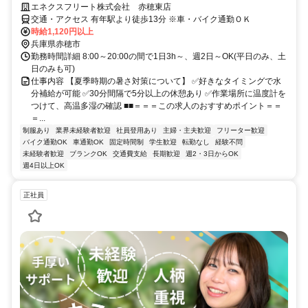
エネクスフリート株式会社 赤穂東店
交通・アクセス 有年駅より徒歩13分 ※車・バイク通勤ＯＫ
時給1,120円以上
兵庫県赤穂市
勤務時間詳細 8:00～20:00の間で1日3h～、週2日～OK(平日のみ、土
日のみも可)
仕事内容 【夏季時期の暑さ対策について】 ✅好きなタイミングで水
分補給が可能 ✅30分間隔で5分以上の休憩あり ✅作業場所に温度計を
つけて、高温多湿の確認 ■■＝＝＝この求人のおすすめポイント＝＝
＝...
制服あり
業界未経験者歓迎
社員登用あり
主婦・主夫歓迎
フリーター歓迎
バイク通勤OK
車通勤OK
固定時間制
学生歓迎
転勤なし
経験不問
未経験者歓迎
ブランクOK
交通費支給
長期歓迎
週2・3日からOK
週4日以上OK
正社員