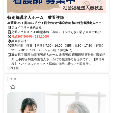
特別養護老人ホーム 准看護師
車通勤OK！賞与4ヶ月分！日中のお仕事◎赤穂市の特別養護老人ホーム
にて看護師募集中です！【イチオシ】
ジョイスリー株式会社
交通アクセス ＊JR山陽本線「有年」（うねえき）駅より車で10分 ＊
JR山陽本線・智頭急行「上郡」駅より車で15分
月給207,500円～283,100円
兵庫県赤穂市
勤務時間・曜日 【早番】7:00～16:00 【日勤】8:30～17:30 【遅番】
9:30～18:30 ＊ローテーション制 ＊休憩60分
募集要項 職種 特別養護老人ホーム 准看護師 雇用形態 正社員 / 職業紹
介 仕事内容 特別養護老人ホームにて看護師のお仕事です。 【業務内
容】 ＊バイタルチェック ＊医師の指示に基づいた医療行...
シフト制
正社員