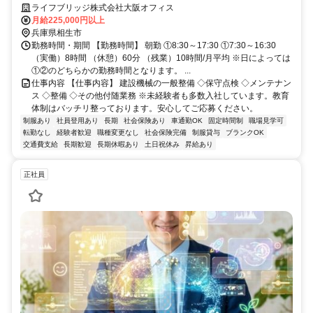
登用あり！
ライフブリッジ株式会社大阪オフィス
月給225,000円以上
兵庫県相生市
勤務時間・期間 【勤務時間】 朝勤 ①8:30～17:30 ①7:30～16:30
（実働）8時間 （休憩）60分 （残業）10時間/月平均 ※日によっては
①②のどちらかの勤務時間となります。 ...
仕事内容 【仕事内容】 建設機械の一般整備 ◇保守点検 ◇メンテナン
ス ◇整備 ◇その他付随業務 ※未経験者も多数入社しています。教育
体制はバッチリ整っております。安心してご応募ください。
制服あり
社員登用あり
長期
社会保険あり
車通勤OK
固定時間制
職場見学可
転勤なし
経験者歓迎
職種変更なし
社会保険完備
制服貸与
ブランクOK
交通費支給
長期歓迎
長期休暇あり
土日祝休み
昇給あり
正社員