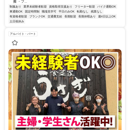
搬 ・フ...
制服あり
業界未経験者歓迎
資格取得支援あり
フリーター歓迎
バイク通勤OK
車通勤OK
固定時間制
職場見学可
平日のみOK
転勤なし
残業なし
有資格者歓迎
ブランクOK
交通費支給
長期歓迎
長期休暇あり
週4日以上OK
土日祝休み
アルバイト・パート