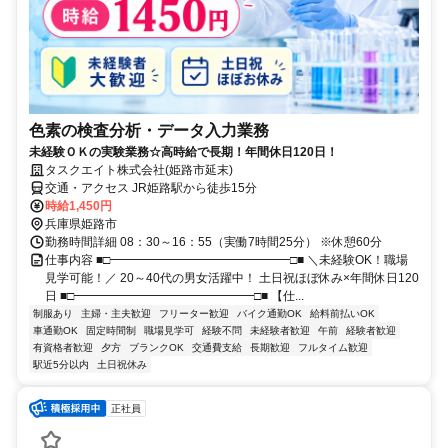
色素の検査分析・データ入力業務
未経験ＯＫの実験業務☆高時給で長期！年間休日120日！
タスクエイト株式会社(姫路市延末)
交通・アクセス JR姫路駅から徒歩15分
時給1,450円
兵庫県姫路市
勤務時間詳細 08：30～16：55（実働7時間25分） ※休憩60分
仕事内容 ■□━━━━━━━━━━━━━━━□■ ＼未経験OK！職場
見学可能！／ 20～40代の男女活躍中！ 土日祝ほぼ休み×年間休日120
日 ■□━━━━━━━━━━━━━━━□■ 【仕...
制服あり
主婦・主夫歓迎
フリーター歓迎
バイク通勤OK
給料前払いOK
車通勤OK
固定時間制
職場見学可
経験不問
未経験者歓迎
午前
経験者歓迎
有資格者歓迎
夕方
ブランクOK
交通費支給
長期歓迎
フルタイム歓迎
駅近5分以内
土日祝休み
正社員