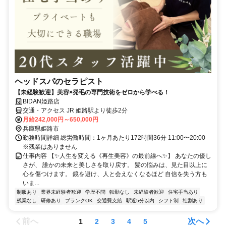
ヘッドスパのセラピスト
【未経験歓迎】美容×発毛の専門技術をゼロから学べる！
BIDAN姫路店
交通・アクセス JR 姫路駅より徒歩2分
月給242,000円～650,000円
兵庫県姫路市
勤務時間詳細 総労働時間：1ヶ月あたり172時間36分 11:00〜20:00
※残業はありません
仕事内容 【✨人生を変える《再生美容》の最前線へ✨】 あなたの優し
さが、 誰かの未来と美しさを取り戻す。 髪の悩みは、見た目以上に
心を傷つけます。 鏡を避け、人と会えなくなるほど 自信を失う方も
いま...
制服あり
業界未経験者歓迎
学歴不問
転勤なし
未経験者歓迎
住宅手当あり
残業なし
研修あり
ブランクOK
交通費支給
駅近5分以内
シフト制
社割あり
前へ
次へ
1
2
3
4
5