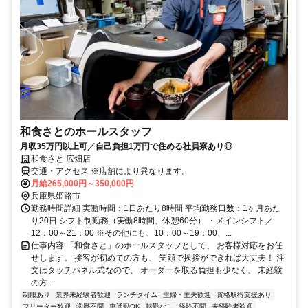
和食さとのホールスタッフ
月収35万円以上可／自己負担1万円で住める社員寮あり◎
和食さと 広畑店
交通・アクセス ※店舗により異なります。
月給265,000円～350,000円
兵庫県姫路市
勤務時間詳細 実働時間：1日あたり8時間 平均勤務日数：1ヶ月あた
り20日 シフト制勤務（実働8時間、休憩60分） ・メインシフト／
12：00～21：00 ※その他にも、10：00～19：00、...
仕事内容 「和食さと」のホールスタッフとして、 お客様対応をお任
せします。 接客が初めての方も、 笑顔で挨拶ができれば大丈夫！ 注
文はタッチパネル式なので、 オーダーを取る負担も少なく、 未経験
の方...
制服あり
業界未経験者歓迎
ランチタイム
主婦・主夫歓迎
資格取得支援あり
フリーター歓迎
学歴不問
車通勤OK
転勤なし
経験不問
未経験者歓迎