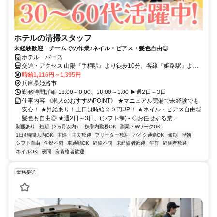
ホテルの清掃スタッフ
未経験歓迎！チームでの作業♪ネイル・ピアス・髪色自由◎
ホテル バース
交通・アクセス 山陽『手柄駅』より徒歩10分、各線『姫路駅』より
車で10分 車、バイク、自転車通勤OK◎無料駐車場完備◎
時給1,116円～1,395円
兵庫県姫路市
勤務時間詳細 18:00～0:00、18:00～1:00 ▶週2日～3日
仕事内容 《求人のおすすめPOINT》 ★マニュアル完備で未経験でも
安心！ ★昇給あり！土日は時給２０円UP！ ★ネイル・ピアス自由◎
髪色も自由◎ ★週2日～3日、(シフト制) - ◇お任せする業...
制服あり
短期（3ヵ月以内）
扶養内勤務OK
副業・WワークOK
1日4時間以内OK
主婦・主夫歓迎
フリーター歓迎
バイク通勤OK
短期
早朝
シフト自由
学歴不問
車通勤OK
経験不問
未経験者歓迎
午前
経験者歓迎
ネイルOK
夜間
有資格者歓迎
業務委託