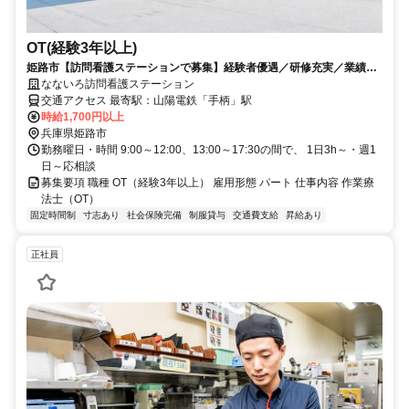
OT(経験3年以上)
姫路市【訪問看護ステーションで募集】経験者優遇／研修充実／業績好
調、業務拡大／男女OK☆
なないろ訪問看護ステーション
交通アクセス 最寄駅：山陽電鉄「手柄」駅
時給1,700円以上
兵庫県姫路市
勤務曜日・時間 9:00～12:00、13:00～17:30の間で、 1日3h～・週1
日～応相談
募集要項 職種 OT（経験3年以上） 雇用形態 パート 仕事内容 作業療
法士（OT）
固定時間制
寸志あり
社会保険完備
制服貸与
交通費支給
昇給あり
正社員