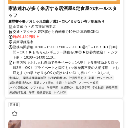
家族連れが多く来店する居酒屋&定食屋のホールスタ
ッフ
履歴書不要／おしゃれ自由／週2～OK／まかない有／制服あり
食菜家 うさぎ 市役所南本店
交通・アクセス 姫路駅から自転車で10分◎ 車通勤OK◎
時給1,130円以上
兵庫県姫路市
勤務時間詳細 10:00～15:00 17:00～23:00 ▶週2日～OK！ ▶1日3時
間～OK！ ▶もちろんレギュラー勤務もOK◎ ▶扶養内歓迎！ ＜シフ
ト例＞ 10:00～14:00 11:0...
仕事内容 ✨おしゃれ自由でモチベーションUP！ ✨食事補助あり◎ ✨
週2日～OK！ プライベートと両立も♪ ✨履歴書不要の人柄採用！ ✨お
迎えまでの早上がりもOKで続けやすい◎ ＼初バイト・久しぶり...
制服あり
業界未経験者歓迎
扶養内勤務OK
社員登用あり
副業・WワークOK
1日4時間以内OK
隔週シフト提出
主婦・主夫歓迎
フリーター歓迎
バイク通勤OK
シフト自由
学歴不問
車通勤OK
職場見学可
学生歓迎
経験不問
未経験者歓迎
午前
経験者歓迎
ネイルOK
正社員