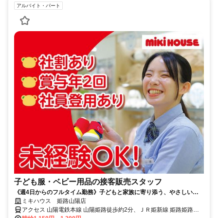
アルバイト・パート
子ども服・ベビー用品の接客販売スタッフ
《週4日からのフルタイム勤務》子どもと家族に寄り添う、やさしい接
客のお仕事◎年2回のプチボーナスあり！
ミキハウス 姫路山陽店
アクセス 山陽電鉄本線 山陽姫路徒歩約2分、ＪＲ姫新線 姫路姫路城