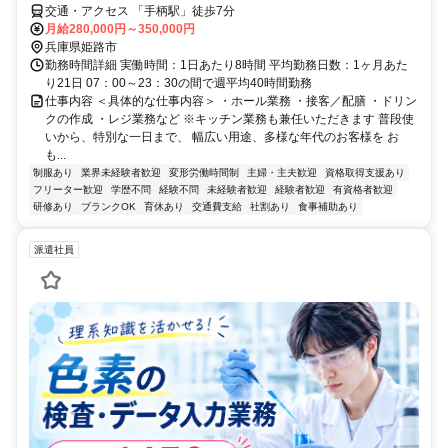
交通・アクセス 「手柄駅」徒歩7分
月給280,000円～350,000円
兵庫県姫路市
勤務時間詳細 実働時間：1日あたり8時間 平均勤務日数：1ヶ月あた
り21日 07：00～23：30の間で週平均40時間勤務
仕事内容 ＜具体的な仕事内容＞ ・ホール業務 ・接客／配膳 ・ドリン
クの作成 ・レジ業務など ※キッチン業務も兼任いただきます 普段使
いから、特別な一日まで、 幅広い用途、多様な年代のお客様を お
も...
制服あり
業界未経験者歓迎
変形労働時間制
主婦・主夫歓迎
資格取得支援あり
フリーター歓迎
学歴不問
経験不問
未経験者歓迎
経験者歓迎
有資格者歓迎
研修あり
ブランクOK
育休あり
交通費支給
社割あり
食事補助あり
派遣社員