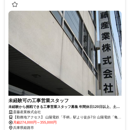
未経験可の工事営業スタッフ
未経験から挑戦できる工事営業スタッフ募集 年間休日120日以上、土日
祝休みでプライベートも充実。正社員として安定したキャリアを築きま
斎藤産業株式会社
せんか。賞与や退職金制度も整い、産休・育休の取得実績もあり、長く
【勤務地アクセス】 山陽電鉄「手柄」駅より徒歩7分 山陽電鉄「亀
安心して働ける環境です。
山」駅より徒歩10分 神姫バス「手柄」バス停より徒歩1分 〇車通勤
月給274,000円～355,000円
OK(駐車場あり) JR「姫路」駅より車で6分 山陽電鉄「山陽姫路」駅
兵庫県姫路市