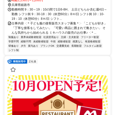
口(北口)徒歩約2分、山陽電鉄本線 手柄徒歩約18分
時給1,150円～1,200円
兵庫県姫路市
勤務時間 9：30～19：10の間で1日6-8H、 土日どちらか含む週4日～
勤務 シフト例 9：30-18：30（休憩60分）8Ｈ/日 シフト例 10：10-
19：10（休憩60分）8Ｈ/日 シフト...
仕事内容 ･:＊子ども服の接客販売スタッフ募集＊:･ 「こどもが好き」
「丁寧な接客をしてみたい」 「可愛い商品に囲まれて働きたい」 そ
んな気持ちから始められる ミキハウスの販売のお仕事♪ ･:＊...
制服あり
業界未経験者歓迎
社員登用あり
主婦・主夫歓迎
フリーター歓迎
学歴不問
経験不問
未経験者歓迎
午前
経験者歓迎
残業なし
有資格者歓迎
研修あり
夕方
賞与あり
ブランクOK
交通費支給
長期歓迎
フルタイム歓迎
シフト制
正社員