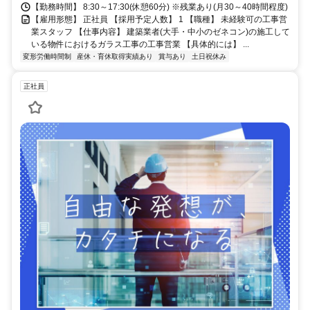
より車で6分
【勤務時間】 8:30～17:30(休憩60分) ※残業あり(月30～40時間程度)
【雇用形態】 正社員 【採用予定人数】 1 【職種】 未経験可の工事営
業スタッフ 【仕事内容】 建築業者(大手・中小のゼネコン)の施工して
いる物件におけるガラス工事の工事営業 【具体的には】 ...
変形労働時間制
産休・育休取得実績あり
賞与あり
土日祝休み
正社員