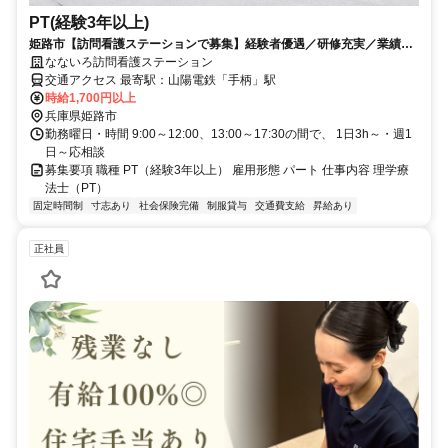
PT(経験3年以上)
姫路市【訪問看護ステーションで募集】経験者優遇／研修充実／業績好
調、業務拡大／男女OK☆
なないろ訪問看護ステーション
交通アクセス 最寄駅：山陽電鉄「手柄」駅
時給1,700円以上
兵庫県姫路市
勤務曜日・時間 9:00～12:00、13:00～17:30の間で、 1日3h～・週1
日～応相談
募集要項 職種 PT（経験3年以上） 雇用形態 パート 仕事内容 理学療
法士（PT）
固定時間制
寸志あり
社会保険完備
制服貸与
交通費支給
昇給あり
正社員