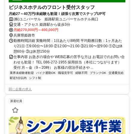
ビジネスホテルのフロント受付スタッフ
月給27～40万円/未経験も歓迎！頑張り次第でステップUP可
(株)ユニバーサル 姫路駅前ユニバーサルホテル南口
交通・アクセス 姫路駅から徒歩3分
月給270,000円～400,000円
兵庫県姫路市
勤務時間詳細 実働時間：1日あたり8時間 平均勤務日数：1ヶ月あた
り21日 ①9:00分〜18:00 ②12:00〜21:00 ③21:00〜翌9:00 ①②は休
憩60分 ③は休憩150分
仕事内容 お急ぎの場合や WEB応募の苦手な方は お電話でのお問い合
わせも歓迎！ TEL 086-272-1955 採用担当（本社につながります）
受付:月～金（9～20時） お客様の宿泊手続きや ...
業界未経験者歓迎
バイク通勤OK
職場見学可
経験不問
ブランクOK
交通費支給
駅近5分以内
シフト制
同じ企業の求人
派遣社員