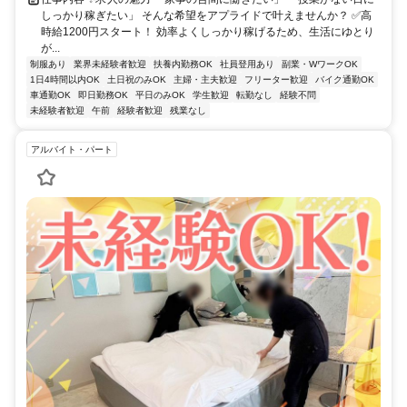
しっかり稼ぎたい」 そんな希望をアプライドで叶えませんか？ ✅高
時給1200円スタート！ 効率よくしっかり稼げるため、生活にゆとり
が...
制服あり
業界未経験者歓迎
扶養内勤務OK
社員登用あり
副業・WワークOK
1日4時間以内OK
土日祝のみOK
主婦・主夫歓迎
フリーター歓迎
バイク通勤OK
車通勤OK
即日勤務OK
平日のみOK
学生歓迎
転勤なし
経験不問
未経験者歓迎
午前
経験者歓迎
残業なし
アルバイト・パート