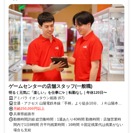
ゲームセンターの店舗スタッフ(一般職)
明るく元気に「楽しい」を仕事に✨｜転勤なし｜年休120日〜
アミパラ イオンタウン姫路 (67)
交通・アクセス 山陽電鉄本線「手柄」より徒歩10分、ＪＲ山陽本線
「姫路」南口より徒歩11分
月給250,000円以上
兵庫県姫路市
勤務時間詳細 総労働時間：1週あたり40時間 勤務時間：店舗営業時
間内で1日8時間 月平均残業時間：16時間 ※固定残業代は残業がない
場合も支給