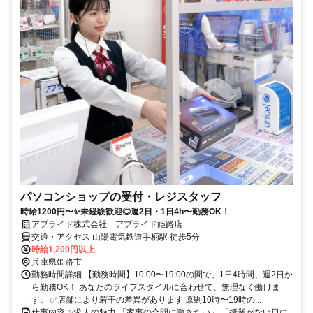
パソコンショップの受付・レジスタッフ
時給1200円〜✨未経験歓迎◎週2日・1日4h〜勤務OK！
アプライド株式会社 アプライド姫路店
交通・アクセス 山陽電気鉄道手柄駅 徒歩5分
時給1,200円以上
兵庫県姫路市
勤務時間詳細 【勤務時間】10:00〜19:00の間で、1日4時間、週2日か
ら勤務OK！ あなたのライフスタイルに合わせて、無理なく働けま
す。 ✅店舗により若干の差異があります 原則10時〜19時の...
仕事内容 ✨求人の魅力 「家事の合間に働きたい」 「授業がない日に