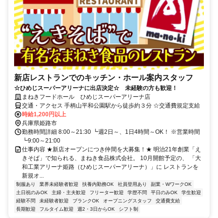
新店レストランでのキッチン・ホール案内スタッフ
☆ひめじスーパーアリーナに出店決定☆ 未経験の方も歓迎！
まねきフードホール ひめじスーパーアリーナ店
交通・アクセス 手柄山平和公園駅から徒歩約３分 ☆交通費規定支給
時給1,200円以上
兵庫県姫路市
勤務時間詳細 8:00～21:30 ┗週2日～、1日4時間～OK！ ※営業時間
┗9:00～21:00
仕事内容 ★新店オープンにつき仲間を大募集！★ 明治21年創業「え
きそば」で知られる、まねき食品株式会社。 10月開館予定の、 「大
和工業アリーナ姫路（ひめじスーパーアリーナ）」に レストランを
新規オ...
制服あり
業界未経験者歓迎
扶養内勤務OK
社員登用あり
副業・WワークOK
土日祝のみOK
主婦・主夫歓迎
フリーター歓迎
学歴不問
平日のみOK
学生歓迎
経験不問
未経験者歓迎
ブランクOK
オープニングスタッフ
交通費支給
長期歓迎
フルタイム歓迎
週2・3日からOK
シフト制