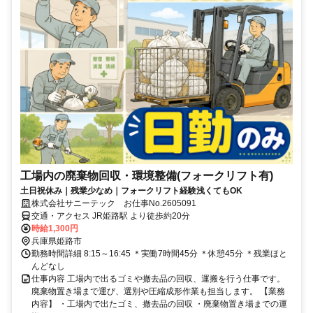
工場内の廃棄物回収・環境整備(フォークリフト有)
土日祝休み｜残業少なめ｜フォークリフト経験浅くてもOK
株式会社サニーテック お仕事No.2605091
交通・アクセス JR姫路駅 より徒歩約20分
時給1,300円
兵庫県姫路市
勤務時間詳細 8:15～16:45 ＊実働7時間45分 ＊休憩45分 ＊残業ほと
んどなし
仕事内容 工場内で出るゴミや撤去品の回収、運搬を行う仕事です。
廃棄物置き場まで運び、選別や圧縮成形作業も担当します。 【業務
内容】 ・工場内で出たゴミ、撤去品の回収 ・廃棄物置き場までの運