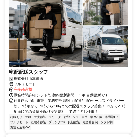
宅配配送スタッフ
株式会社山本運送
フルリモート
完全歩合制
勤務時間詳細 シフト制 契約更新期間：１年 自動更新です。
仕事内容 雇用形態：業務委託 職種：配送/宅配/セールスドライバー
朝、7時頃から19時から21時までの配送スタッフ募集！ 19から21時
配達時間の荷物を配り次第帰社して終了のお仕事！
制服あり
主婦・主夫歓迎
フリーター歓迎
シフト自由
学歴不問
車通勤OK
フルリモート
経験者歓迎
ブランクOK
長期歓迎
完全歩合制
シフト制
友達と応募OK