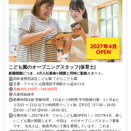
こども園のオープニングスタッフ(保育士)
新園開園につき、4月入社募集✨開園と同時に勤務スタート♪
幼保連携型認定こども園 てがらこども園
交通・アクセス 山陽電鉄手柄駅から徒歩11分
月給305,320円～349,560円
兵庫県姫路市
勤務時間詳細 実働時間：1日あたり8時間 平均勤務日数：1ヶ月あた
り20日 〜 21日 以下の時間帯でシフト制 【平日】 ①7:00～16:00
②8:00～17:00 ③9:00～18:00 ④1...
仕事内容 ＼2027年4月、てがらこども園OPEN！／ 2027年4月、新し
いこども園が開園します。 今回は、そのオープニングスタッフ募集
です。 当法人は、姫路市内に２園を展開しています。 これま...