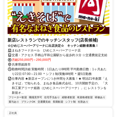
新店レストランでのキッチンスタッフ(店長候補)
☆ひめじスーパーアリーナに出店決定☆ キッチン経験者募集！
まねきフードホール ひめじスーパーアリーナ店
交通・アクセス 手柄山平和公園駅から徒歩約３分 ☆交通費規定支給
月給250,000円～290,000円
兵庫県姫路市
勤務時間詳細 実働時間：1日あたり8時間 平均勤務日数：1ヶ月あた
り22日 07:00～21:00 ＊シフト制/実働8時間 ＊週5日勤務
仕事内容 ★新店オープンにつき仲間を大募集！★ 明治21年創業「え
きそば」で知られる、まねき食品株式会社。 10月開館予定の、 「大
和工業アリーナ姫路（ひめじスーパーアリーナ）」に レストランを
新規オ...
フリーター歓迎
職場見学可
住宅手当あり
経験者歓迎
有資格者歓迎
研修あり
賞与あり
ブランクOK
交通費支給
長期歓迎
シフト制
社割あり
正社員