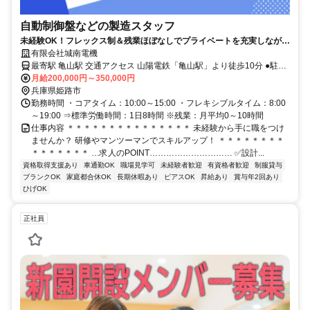
自動制御盤などの製造スタッフ
未経験OK！フレックス制＆残業ほぼなしでプライベートを充実しながら
働ける
有限会社城南電機
最寄駅 亀山駅 交通アクセス 山陽電鉄「亀山駅」より徒歩10分 ●駐車
月給200,000円～350,000円
場あり ●車通勤OK ●出張あり
兵庫県姫路市
勤務時間 ・コアタイム：10:00～15:00 ・フレキシブルタイム：8:00
～19:00 ⇒標準労働時間：1日8時間 ※残業：月平均0～10時間
仕事内容 ＊＊＊＊＊＊＊＊＊＊＊＊＊＊＊ 未経験から手に職をつけ
ませんか？ 研修やマンツーマンでスキルアップ！ ＊＊＊＊＊＊＊＊
＊＊＊＊＊＊＊ …求人のPOINT………………………… ✅設計...
資格取得支援あり
車通勤OK
職場見学可
未経験者歓迎
有資格者歓迎
制服貸与
ブランクOK
家庭都合休OK
長期休暇あり
ピアスOK
昇給あり
賞与年2回あり
ひげOK
正社員