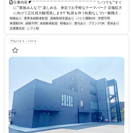
仕事内容 ◤￣￣￣￣￣￣￣￣￣￣￣￣￣￣￣￣￣￣ “いつでも”“すぐ
に”“家族みんなで” 楽しめる、身近でお手軽なテーマパーク 店舗拡大
に向けて正社員大幅増員します‼ ”転居を伴う転勤なし”の一般職大...
制服あり
業界未経験者歓迎
資格取得支援あり
バイク通勤OK
学歴不問
車通勤OK
経験不問
未経験者歓迎
研修あり
賞与あり
ブランクOK
育休あり
交通費支給
シフト制
アルバイト・パート