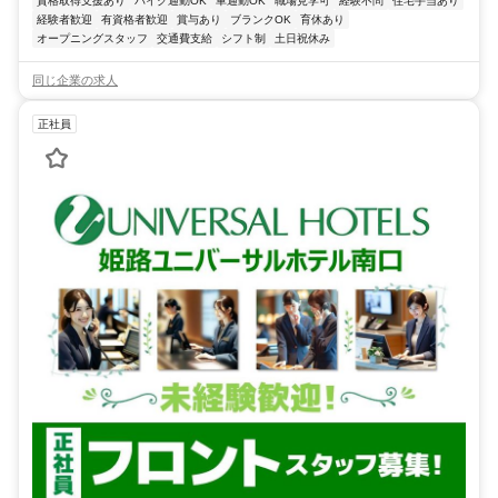
資格取得支援あり
バイク通勤OK
車通勤OK
職場見学可
経験不問
住宅手当あり
経験者歓迎
有資格者歓迎
賞与あり
ブランクOK
育休あり
オープニングスタッフ
交通費支給
シフト制
土日祝休み
同じ企業の求人
正社員