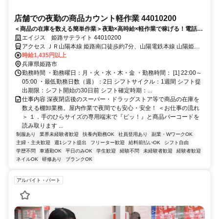
店舗での夜勤の商品カウント軽作業 44010200
＜商品の在庫を数える簡単作業＞夜勤×高時給×軽作業で稼げる！電話面
接で来社＆履歴書不要！
エイジス 姫路サテライト 44010200
アクセス ＪＲ山陽本線 姫路南口徒歩約7分、山陽電鉄本線 山陽姫路
徒歩約10分 上記は営業所の最寄り駅となります
時給1,435円以上
兵庫県姫路市
勤務時間 ・勤務曜日：月・火・水・木・金 ・勤務時間： [1] 22:00～
05:00 ・最低勤務日数（週）：2日 シフトサイクル：1週間 シフト提
出期限：シフト開始の30日前 シフト確定時期：...
仕事内容 深夜閉店後のスーパー・ドラッグストア等で商品の在庫を
数える棚卸業務。屋内作業で夜間でも安心・安全！ ＜お仕事の流れ
＞ １．手のひらサイズの専用端末で『ピッ！』と商品バーコードを
読み取ります ...
制服あり
業界未経験者歓迎
扶養内勤務OK
社員登用あり
副業・WワークOK
主婦・主夫歓迎
週1シフト提出
フリーター歓迎
給料前払いOK
シフト自由
学歴不問
車通勤OK
平日のみOK
学生歓迎
経験不問
未経験者歓迎
経験者歓迎
ネイルOK
研修あり
ブランクOK
アルバイト・パート