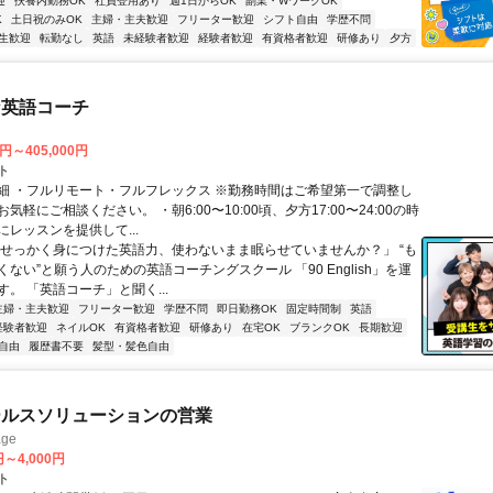
迎
扶養内勤務OK
社員登用あり
週1日からOK
副業・WワークOK
K
土日祝のみOK
主婦・主夫歓迎
フリーター歓迎
シフト自由
学歴不問
生歓迎
転勤なし
英語
未経験者歓迎
経験者歓迎
有資格者歓迎
研修あり
夕方
な英語コーチ
0円～405,000円
ト
細 ・フルリモート・フルフレックス ※勤務時間はご希望第一で調整し
気軽にご相談ください。 ・朝6:00〜10:00頃、夕方17:00〜24:00の時
レッスンを提供して...
「せっかく身につけた英語力、使わないまま眠らせていませんか？」 “も
ない”と願う人のための英語コーチングスクール 「90 English」を運
。 「英語コーチ」と聞く...
主婦・主夫歓迎
フリーター歓迎
学歴不問
即日勤務OK
固定時間制
英語
経験者歓迎
ネイルOK
有資格者歓迎
研修あり
在宅OK
ブランクOK
長期歓迎
自由
履歴書不要
髪型・髪色自由
ールスソリューションの営業
ge
円～4,000円
ト