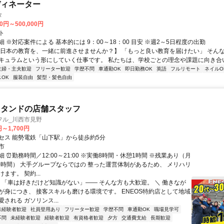
ディネーター
タ
00円～500,000円
ト
 ※対応案件による 基本的には 9：00～18：00 目安 ※週2～5日程度の出勤
【日本の教育を、一緒に前進させませんか？】 「もっと良い教育を届けたい」 そん
キュラムという形にしていく仕事です。 私たちは、学校ごとの理念や課題に向き合いな
主婦・主夫歓迎
フリーター歓迎
学歴不問
車通勤OK
即日勤務OK
英語
フルリモート
ネイルO
OK
服装自由
髪型・髪色自由
スタンドの店舗スタッフ
フル_川西市見野
円～1,700円
セス 能勢電鉄「山下駅」から徒歩約5分
市
 ⏰勤務時間／12:00～21:00 ※実働8時間・休憩1時間 ※残業あり（月
20時間） 大手グループならではの 整った運営体制があるため、 メリハリ
ます。 契約...
／ 「車は好きだけど知識がない」―― そんな方も大歓迎。 ＼ 働きなが
が身につき、 接客スキルも磨ける環境です。 ENEOS特約店として地域
される ガソリンス...
未経験者歓迎
社員登用あり
フリーター歓迎
学歴不問
車通勤OK
職場見学可
不問
未経験者歓迎
経験者歓迎
有資格者歓迎
夕方
交通費支給
長期歓迎