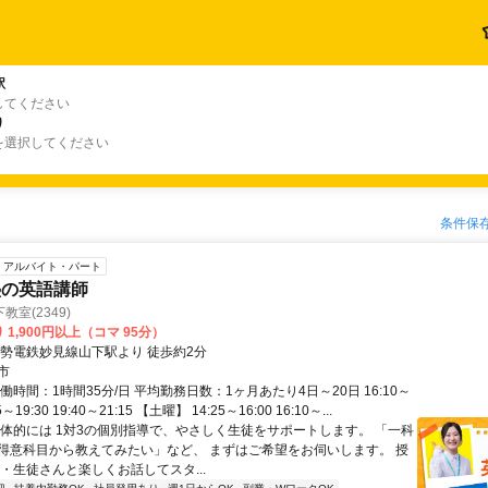
駅
してください
り
を選択してください
条件保
アルバイト・パート
塾の英語講師
室(2349)
 1,900円以上（コマ 95分）
能勢電鉄妙見線山下駅より 徒歩約2分
市
働時間：1時間35分/日 平均勤務日数：1ヶ月あたり4日～20日 16:10～
55～19:30 19:40～21:15 【土曜】 14:25～16:00 16:10～...
具体的には 1対3の個別指導で、やさしく生徒をサポートします。 「一科
得意科目から教えてみたい」など、 まずはご希望をお伺いします。 授
・生徒さんと楽しくお話してスタ...