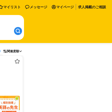
マイリスト
メッセージ
マイページ
求人掲載のご相談
存
関連度順