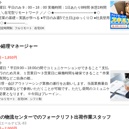
ト
日: 平日のみ 9：00～18：00 実働時間：1日あたり8時間 休憩1時間
＼＼在宅型リモートワーク ／／ ◇★───────────────★◇
提案営業の基礎～実践が学べる ●平日のみ週5で土日はゆっくり◎ ●社員登用
★───────...
固定時間制
フルリモート
在宅OK
>経理マネージャー
円～1,850円
ト
日: * 平日9:00～18:00の間でコミュニケーションができること * 支払
行のため月末、１営業日〜３営業日に稼働時間を確保できること * 作業
間などご自身の都...
 経理・会計アウトソーシング業務の遂行をお願いします。当面業務量自
ので副業などで参画いただくことが可能です。ただし昼間のコミュニケ
必要となります。 ※今回はプレーイン...
フルリモート
在宅OK
シフト制
級の物流センターでのフォークリフト出荷作業スタッフ
i(エールナビ)L-83
円～2,000円