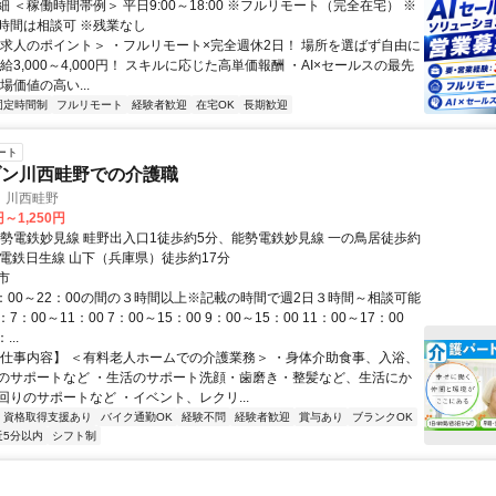
 ＜稼働時間帯例＞ 平日9:00～18:00 ※フルリモート（完全在宅） ※
時間は相談可 ※残業なし
＜求人のポイント＞ ・フルリモート×完全週休2日！ 場所を選ばず自由に
給3,000～4,000円！ スキルに応じた高単価報酬 ・AI×セールスの最先
場価値の高い...
固定時間制
フルリモート
経験者歓迎
在宅OK
長期歓迎
ート
ゾン川西畦野での介護職
 川西畦野
円～1,250円
能勢電鉄妙見線 畦野出入口1徒歩約5分、能勢電鉄妙見線 一の鳥居徒歩約
勢電鉄日生線 山下（兵庫県）徒歩約17分
市
7：00～22：00の間の３時間以上※記載の時間で週2日３時間～相談可能
：00～11：00 7：00～15：00 9：00～15：00 11：00～17：00
...
【仕事内容】 ＜有料老人ホームでの介護業務＞ ・身体介助食事、入浴、
のサポートなど ・生活のサポート洗顔・歯磨き・整髪など、生活にか
回りのサポートなど ・イベント、レクリ...
資格取得支援あり
バイク通勤OK
経験不問
経験者歓迎
賞与あり
ブランクOK
近5分以内
シフト制