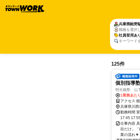
兵庫県
畦野
職種を選択
社員登用あ
キーワード
125件
個別指導
明光義塾 山下教
1業務あたり
アクセス 
兵庫県川西
勤務時間 実
17:45 17:
仕事内容 
目だけ」「
業の流れ▼ 