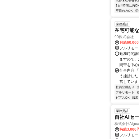
業界未経験者歓
1日4時間以内O
平日のみOK
学
業務委託
在宅可能
90株式会社
月給60,00
フルリモー
勤務時間詳
ますので、お
間帯を中心に
仕事内容 
う挫折したく
営しています
社員登用あり
フルリモート
ピアスOK
服装
業務委託
自社AIセ
株式会社Algoa
時給3,000
フルリモー