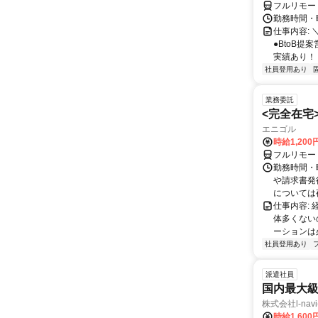
フルリモー
勤務時間・曜
仕事内容: 
●BtoB
実績あり！ ◇
社員登用あり
業務委託
<完全在宅
エニゴル
時給1,200
フルリモー
勤務時間・曜
や請求書発
については夜
仕事内容:
体多くない
ーションは
社員登用あり
派遣社員
国内最大
株式会社l-nav
時給1,600