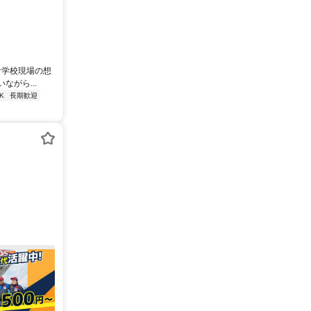
な学校現場の想
がら...
K
長期歓迎