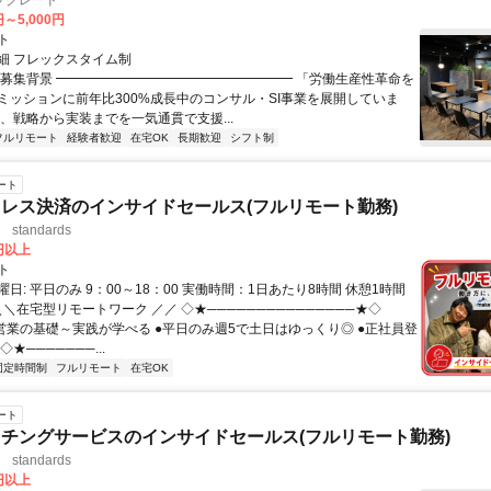
プグレード
円～5,000円
ト
細 フレックスタイム制
▏募集背景 ━━━━━━━━━━━━━━━━━━ 「労働生産性革命を
ミッションに前年比300%成長中のコンサル・SI事業を展開していま
は、戦略から実装までを一気通貫で支援...
フルリモート
経験者歓迎
在宅OK
長期歓迎
シフト制
ート
レス決済のインサイドセールス(フルリモート勤務)
standards
0円以上
ト
日: 平日のみ 9：00～18：00 実働時間：1日あたり8時間 休憩1時間
＼＼在宅型リモートワーク ／／ ◇★───────────────★◇
提案営業の基礎～実践が学べる ●平日のみ週5で土日はゆっくり◎ ●正社員登
★───────...
固定時間制
フルリモート
在宅OK
ート
チングサービスのインサイドセールス(フルリモート勤務)
standards
0円以上