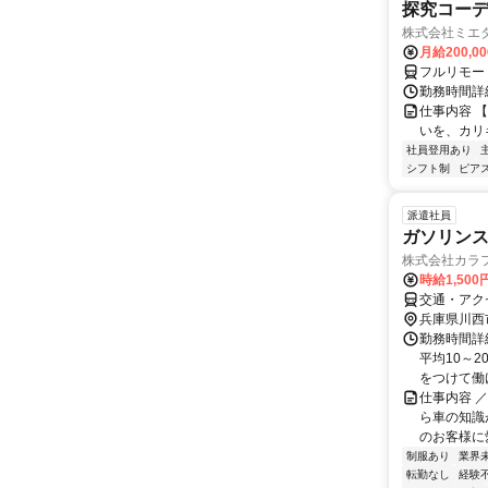
探究コー
株式会社ミエ
月給200,0
フルリモー
勤務時間詳細
仕事内容 
いを、カリ
社員登用あり
シフト制
ピアス
派遣社員
ガソリン
株式会社カラ
時給1,500
交通・アク
兵庫県川西
勤務時間詳細
平均10～
をつけて働け
仕事内容 
ら車の知識
のお客様に愛
制服あり
業界
転勤なし
経験