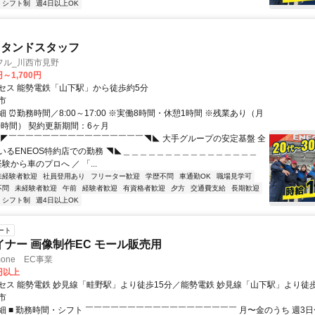
シフト制
週4日以上OK
スタンドスタッフ
フル_川西市見野
円～1,700円
セス 能勢電鉄「山下駅」から徒歩約5分
市
 ⏰勤務時間／8:00～17:00 ※実働8時間・休憩1時間 ※残業あり（月
0時間） 契約更新期間：6ヶ月
◢◤￣￣￣￣￣￣￣￣￣￣￣￣￣￣￣￣◥◣ 大手グループの安定基盤 全
いるENEOS特約店での勤務 ◥◣＿＿＿＿＿＿＿＿＿＿＿＿＿＿＿＿
経験から車のプロへ ／ 「...
未経験者歓迎
社員登用あり
フリーター歓迎
学歴不問
車通勤OK
職場見学可
不問
未経験者歓迎
午前
経験者歓迎
有資格者歓迎
夕方
交通費支給
長期歓迎
シフト制
週4日以上OK
ート
イナー 画像制作EC モール販売用
one EC事業
0円以上
セス 能勢電鉄 妙見線「畦野駅」より徒歩15分／能勢電鉄 妙見線「山下駅」より徒歩
市
細 ■ 勤務時間・シフト ￣￣￣￣￣￣￣￣￣￣￣￣￣￣￣￣￣￣ 月〜金のうち 週3日〜