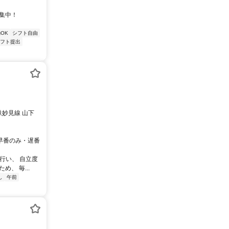
募集中！
OK
シフト自由
シフト提出
鉄妙見線 山下
 ※早番のみ・遅番
行い、 自立度
、 毎...
し
午前