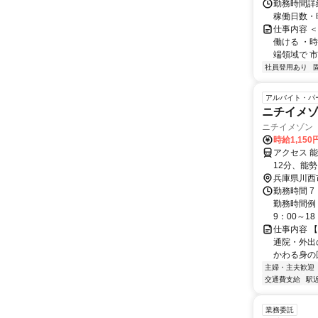
勤務時間詳細
稼働日数・
仕事内容 
働ける ・時
端領域で 市
社員登用あり
アルバイト・パ
ニチイメ
ニチイメゾン
時給1,150
アクセス 
12分、能
兵庫県川西
勤務時間 
勤務時間例：7
9：00～18：
仕事内容 
通院・外出
かわる身の
主婦・主夫歓迎
交通費支給
駅
業務委託