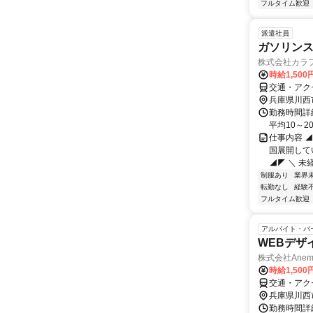
フルタイム歓迎
派遣社員
ガソリン
株式会社カラ
時給1,500
交通・アク
兵庫県川西
勤務時間詳細
平均10～2
仕事内容 
国展開して
◢◤ ＼ 未
制服あり
業界
転勤なし
経験
フルタイム歓迎
アルバイト・パ
WEBデザ
株式会社Anem
時給1,50
交通・アク
兵庫県川西
勤務時間詳