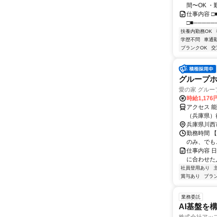
間〜OK ・勤
仕事内容 □
□■─────
扶養内勤務OK
学歴不問
車通勤
ブランクOK
交
グループ
愛の家 グル
時給1,176
アクセス 
（兵庫県）
兵庫県川西
勤務時間 【
のみ、でも
仕事内容 
に合わせた
社員登用あり
賞与あり
ブラ
業務委託
AI基盤を