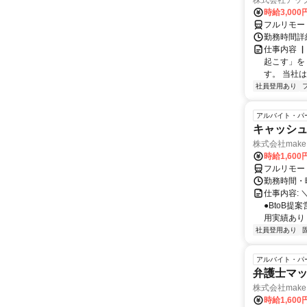
株式会社アッ
時給3,000
フルリモー
勤務時間詳
仕事内容 
起こす」を
す。 当社
社員登用あり
アルバイト・パ
キャッシュ
株式会社make 
時給1,60
フルリモー
勤務時間・曜
仕事内容: 
●BtoB
用実績あり ◇
社員登用あり
アルバイト・パ
弁護士マッ
株式会社make 
時給1,60