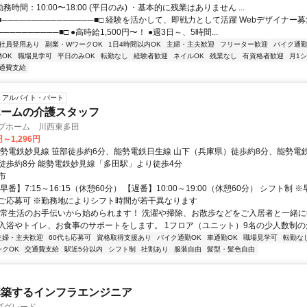
務時間：10:00〜18:00 (平日のみ) ・基本的に残業はありません ...
■───────────────■□ 経験を活かして、即戦力として活躍 Webデザイナー
──────────■□ ●高時給1,500円〜！ ●週3日～、5時間...
社員登用あり
副業・WワークOK
1日4時間以内OK
主婦・主夫歓迎
フリーター歓迎
バイク通勤
OK
職場見学可
平日のみOK
転勤なし
経験者歓迎
ネイルOK
残業なし
有資格者歓迎
月1
通費支給
アルバイト・パート
ホームの介護スタッフ
ープホーム 川西東多田
円～1,296円
能勢電鉄妙見線 笹部徒歩約6分、能勢電鉄日生線 山下（兵庫県）徒歩約8分、能勢電
徒歩約8分 能勢電鉄妙見線「多田駅」より徒歩4分
市
早番】7:15～16:15（休憩60分） 【遅番】10:00～19:00（休憩60分） シフト制
ご応募可 ※勤務地によりシフト時間が若干異なります
日常生活のお手伝いから始められます！ 洗濯や掃除、お散歩などをご入居者と一緒に
入浴やトイレ、お食事のサポートをします。 1フロア（ユニット）9名の少人数制のため
主婦・主夫歓迎
60代も応募可
資格取得支援あり
バイク通勤OK
車通勤OK
職場見学可
転勤な
ンクOK
交通費支給
駅近5分以内
シフト制
社割あり
服装自由
髪型・髪色自由
構築するインフラエンジニア