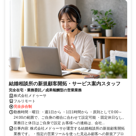
結婚相談所の新規顧客開拓・サービス案内スタッフ
完全在宅・業務委託／成果報酬型の営業業務
株式会社メドゥーサ
フルリモート
完全歩合制
勤務時間・曜日: ・週1日から ・1日1時間から ・原則として0:00～
24:00の範囲で、ご自身の都合に合わせて設定可能 ・固定休日なし。
業務日と休日はご自身で設定 お客様への連絡は、会社...
仕事内容: 株式会社メドゥーサが運営する結婚相談所の新規顧客開拓
業務です。 ・指定の営業ツールを使った見込み顧客への新規アプロ