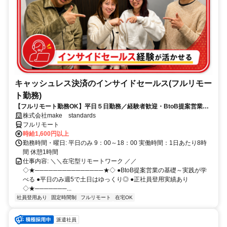
キャッシュレス決済のインサイドセールス(フルリモー
ト勤務)
【フルリモート勤務OK】平日５日勤務／経験者歓迎・BtoB提案営業で
スキルアップ
株式会社make standards
フルリモート
時給1,600円以上
勤務時間・曜日: 平日のみ 9：00～18：00 実働時間：1日あたり8時
間 休憩1時間
仕事内容: ＼＼在宅型リモートワーク ／／
◇★───────────────★◇ ●BtoB提案営業の基礎～実践が学
べる ●平日のみ週5で土日はゆっくり◎ ●正社員登用実績あり
◇★───────...
社員登用あり
固定時間制
フルリモート
在宅OK
派遣社員