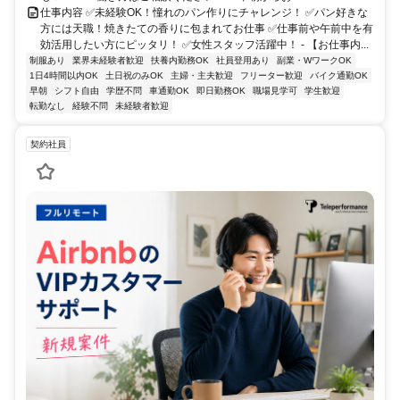
仕事内容 ✅未経験OK！憧れのパン作りにチャレンジ！ ✅パン好きな
方には天職！焼きたての香りに包まれてお仕事 ✅仕事前や午前中を有
効活用したい方にピッタリ！ ✅女性スタッフ活躍中！ - 【お仕事内...
制服あり
業界未経験者歓迎
扶養内勤務OK
社員登用あり
副業・WワークOK
1日4時間以内OK
土日祝のみOK
主婦・主夫歓迎
フリーター歓迎
バイク通勤OK
早朝
シフト自由
学歴不問
車通勤OK
即日勤務OK
職場見学可
学生歓迎
転勤なし
経験不問
未経験者歓迎
契約社員