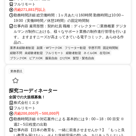
フルリモート
月給271,881円以上
勤務時間詳細 総労働時間：1ヶ月あたり160時間 勤務時間は10:00～
19:00（実働8時間／休憩1時間）の固定時間制
仕事内容 雇用形態：契約社員 職種：ディレクター 〇業務概要 デジタ
ルマンガ制作における、様々なサポート業務の制作進行管理を行いま
す。 ますますニーズが高まってきている電子コミック。あらゆる作
品の...
業界未経験者歓迎
副業・WワークOK
フリーター歓迎
学歴不問
固定時間制
経験不問
未経験者歓迎
フルリモート
経験者歓迎
ネイルOK
在宅OK
ブランクOK
ピアスOK
服装自由
ひげOK
髪型・髪色自由
業務委託
探究コーディネーター
全国での大規模募集！
株式会社ミエタ
フルリモート
月給200,000円～500,000円
勤務時間詳細 ※対応案件による 基本的には 9：00～18：00 目安 ※
週2～5日程度の出勤
仕事内容 【日本の教育を、一緒に前進させませんか？】 「もっと良
い教育を届けたい」 そんな学校現場の想いを、カリキュラムという