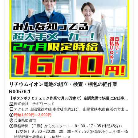
リチウムイオン電池の組立・検査・梱包の軽作業
R00576-1
【ボタンポチとチェック作業で月30万稼ぐ】空調完備で快適にお仕事！
食堂・売店あり！未経験OK！
株式会社ニチギワールド
アクセス 山陽電鉄本線 妻鹿徒歩約21分、山陽電鉄本線 白浜の宮出入
口2徒歩約35分、山陽電鉄本線 飾磨徒歩約44分 妻鹿駅～自転車15分
時給1,600円～2,000円
／白浜の宮駅より無料送迎バスあり
兵庫県姫路市
勤務時間 【日勤】からのスタート！ 8：30～17：05 (休憩45分) ↓
【2交替】 9：30～20:30、20：30～翌7：30 (休憩90分) →月40～45
時間程度の残業あり →休憩たっぷ...