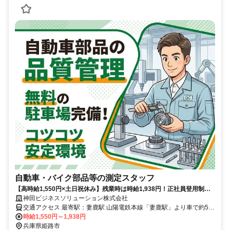
自動車・バイク部品等の測定スタッフ
【高時給1,550円×土日祝休み】残業時は時給1,938円！正社員登用制度
ありで安定して長く働ける環境です★
神田ビジネスソリューション株式会社
交通アクセス 最寄駅：妻鹿駅 山陽電鉄本線「妻鹿駅」より車で約5分
✅️車・バイク通勤OK ✅️無料駐車場完備！
時給1,550円～1,938円
兵庫県姫路市