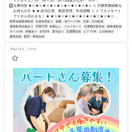
インタイム／10：00～16：00 ◎残業少なめ！ 月平...
仕事内容 ★☆★☆★☆★☆★☆★☆★☆★☆★☆ ☆ 労務実務経験を
お持ちの方 ★ ★ 給与計算、勤怠管理、年末調整 ☆ ☆ フルリモート
でスキル活かせる！ ★ ★☆★☆★☆★☆★☆★☆★☆★☆★☆ ...
業界未経験者歓迎
社員登用あり
副業・WワークOK
主婦・主夫歓迎
資格取得支援あり
学歴不問
転勤なし
フルリモート
交通費全額支給
経験者歓迎
ネイルOK
研修あり
在宅OK
賞与あり
交通費支給
ピアスOK
土日祝休み
服装自由
髪型・髪色自由
アルバイト・パート