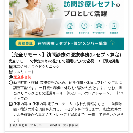
【完全リモート】訪問診療の医療事務(レセプト算定)
完全リモートで算定スキル活かして活躍したい方必見！！【限定募集】
完全リモート｜在宅医療レセプト算定（成果報酬型／業務委託）
株式会社クラウドクリニック
フルリモート
完全歩合制
勤務時間・曜日: 業務委託のため、勤務時間・休日はフレキシブルに
調整可能です。 土日祝の稼働・休暇も相談いただけます。 なお、担
当クリニックごとの運用ルール・算定ルールのレクチャーを、一部ス
タッフの...
仕事内容: ■ 仕事内容 電子カルテに入力された情報をもとに、訪問診
療・往診の算定項目を入力し、レセプトを作成します。 担当案件の
カルテ確認から算定入力・レセプト完成まで、一貫して担当いただき
ます...
社員登用あり
フルリモート
在宅OK
完全歩合制