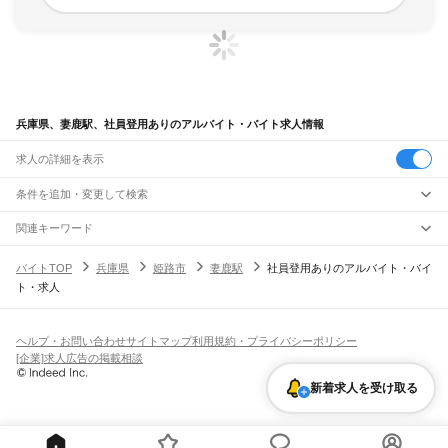
兵庫県、妻鹿駅、社員登用ありのアルバイト・バイト求人情報
求人の詳細を表示
条件を追加・変更して検索
市区町村を追加・変更
関連キーワード
完全在宅ワーク 全国
シール貼り 在宅
現在地周辺
ガチャガチャ
犬カフェ
兵庫県
駅を追加・変更
バイトTOP
兵庫県
姫路市
妻鹿駅
社員登用ありのアルバイト・バイ
兵庫県
すべて
ト・求人
神戸市
すべて
職種を追加・変更
JR神戸線(大阪～神戸)
東灘区
灘区
兵庫区
長田区
須磨区
垂水区
北区
中央区
西区
尼崎駅
立花駅
甲子園口駅
西宮駅
さくら夙川駅
芦屋駅
甲南山手駅
摂津本山駅
住吉駅
飲食・フードサービス
姫路市
尼崎市
明石市
西宮市
洲本市
芦屋市
伊丹市
相生市
豊岡市
加古川市
赤穂市
特徴を追加・変更
六甲道駅
摩耶駅
灘駅
三ノ宮駅
元町駅
神戸駅
飲食・フードサービス
すべて
ヘルプ・お問い合わせ
サイトマップ
利用規約・プライバシーポリシー
西脇市
宝塚市
三木市
高砂市
川西市
小野市
三田市
加西市
丹波篠山市
養父市
ホールスタッフ
キッチンスタッフ
皿洗い・洗い場
精肉・鮮魚加工
給食調理
人気
[企業]求人広告の掲載相談
JR神戸線(神戸～姫路)
丹波市
南あわじ市
朝来市
淡路市
宍粟市
加東市
たつの市
川辺郡
多可郡
加古郡
雇用形態を追加・変更
パン屋（ベーカリー）
フードカウンター販売員
バー（BAR）・バーテンダー
日払いOK
高校生歓迎
学生歓迎
深夜の仕事
髪型・髪色自由
ひげOK
ネイルOK
神戸駅
兵庫駅
新長田駅
鷹取駅
須磨海浜公園駅
須磨駅
塩屋駅
垂水駅
舞子駅
朝霧駅
神崎郡
揖保郡
赤穂郡
佐用郡
美方郡
飲食店補助（開店・閉店準備）
飲食店（店長・マネージャー）
新着求人を受け取る
ピアスOK
アルバイト・パート
履歴書不要
オープニングスタッフ
留学生・外国人活躍中
明石駅
西明石駅
大久保駅
魚住駅
土山駅
東加古川駅
加古川駅
宝殿駅
曽根駅
都道府県を変更
営業・販売
勤務期間
正社員
ひめじ別所駅
御着駅
東姫路駅
姫路駅
営業・販売
すべて
短期
契約社員
単発・1日OK
長期
期間限定（春夏冬休み等）
JR山陽本線(姫路～岡山)
営業
テレフォンアポインター（テレアポ）
ルートセールス
コンビニ
シフト
派遣社員