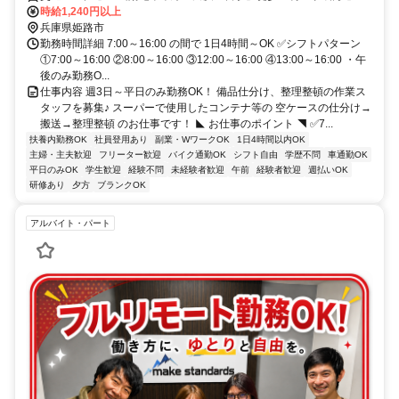
ら車で15分 ★車・バイク通勤OK
時給1,240円以上
兵庫県姫路市
勤務時間詳細 7:00～16:00 の間で 1日4時間～OK ✅シフトパターン
①7:00～16:00 ②8:00～16:00 ③12:00～16:00 ④13:00～16:00 ・午
後のみ勤務O...
仕事内容 週3日～平日のみ勤務OK！ 備品仕分け、整理整頓の作業ス
タッフを募集♪ スーパーで使用したコンテナ等の 空ケースの仕分け→
搬送→整理整頓 のお仕事です！ ◣ お仕事のポイント ◥ ✅7...
扶養内勤務OK
社員登用あり
副業・WワークOK
1日4時間以内OK
主婦・主夫歓迎
フリーター歓迎
バイク通勤OK
シフト自由
学歴不問
車通勤OK
平日のみOK
学生歓迎
経験不問
未経験者歓迎
午前
経験者歓迎
週払いOK
研修あり
夕方
ブランクOK
アルバイト・パート