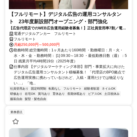
【フルリモート】デジタル広告の運用コンサルタン
ト 23年度新設部門オープニング・部門強化
【広告代理店でのWEB広告運用経験者募集！】正社員登用率7割／電通
G／全国×完全在宅／年休126日・土日祝休み／残業月平均4時間19分
電通デジタルアンカー フルリモート
フルリモート
月給250,000円～500,000円
勤務時間 総労働時間：1ヶ月あたり160時間 ・勤務曜日：月・火・
水・木・金 ・勤務時間： [1] 09:30～18:30 ・最低勤務日数（週）：5
日 残業月平均4時間19分（2025年度）
仕事内容 【デジタルマーケティング本部】部門・事業拡大に向けた
デジタル広告運用コンサルタント積極募集！ 「代理店のBPO拠点で
広告運用実務に携わっているけれど、入稿・運用だけでは物足りな
い…」 「地...
社員登用あり
固定時間制
転勤なし
フルリモート
経験者歓迎
ネイルOK
研修あり
在宅OK
賞与あり
育休あり
長期休暇あり
ピアスOK
土日祝休み
服装自由
髪型・髪色自由
業務委託