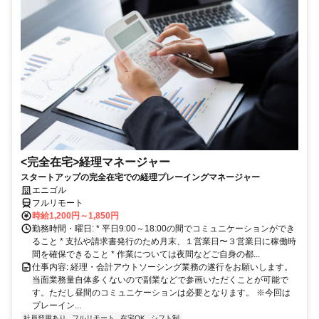
<完全在宅>経理マネージャー
スタートアップの完全在宅での経理プレーイングマネージャー
エニゴル
フルリモート
時給1,200円～1,850円
勤務時間・曜日: * 平日9:00～18:00の間でコミュニケーションができ
ること * 支払や請求書発行のため月末、１営業日〜３営業日に稼働時
間を確保できること * 作業については夜間などご自身の都...
仕事内容: 経理・会計アウトソーシング業務の遂行をお願いします。
当面業務量自体多くないので副業などで参画いただくことが可能で
す。ただし昼間のコミュニケーションは必要となります。 ※今回は
プレーイン...
社員登用あり
フルリモート
在宅OK
シフト制