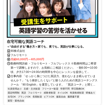
在宅可能な英語コーチ
＜“自由すぎる”働き方＞家でも、夜でも。英語が仕事になる。
90株式会社
フルリモート
月給60,000円～405,000円
勤務時間詳細 ・フルリモート・フルフレックス ※勤務時間はご希望
第一で調整しますので、お気軽にご相談ください。 ・朝6:00〜10:00
頃、夕方17:00〜24:00の時間帯を中心にレッスンを提供して...
仕事内容 「せっかく身につけた英語力、使わないまま眠らせていま
せんか？」 “もう挫折したくない”と願う人のための英語コーチングス
クール 「90 English」を運営しています。 「英語コーチ」と聞く...
社員登用あり
主婦・主夫歓迎
フリーター歓迎
学歴不問
即日勤務OK
固定時間制
英語
フルリモート
経験者歓迎
ネイルOK
有資格者歓迎
研修あり
在宅OK
ブランクOK
長期歓迎
ピアスOK
服装自由
履歴書不要
髪型・髪色自由