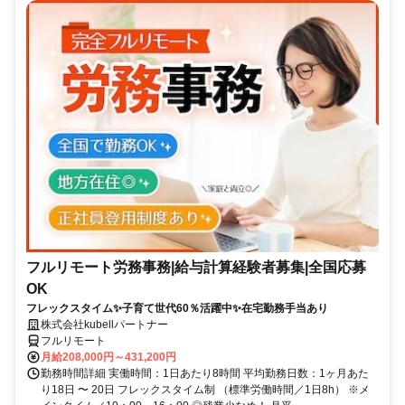
フルリモート労務事務|給与計算経験者募集|全国応募
OK
フレックスタイム✨子育て世代60％活躍中✨在宅勤務手当あり
株式会社kubellパートナー
フルリモート
月給208,000円～431,200円
勤務時間詳細 実働時間：1日あたり8時間 平均勤務日数：1ヶ月あた
り18日 〜 20日 フレックスタイム制 （標準労働時間／1日8h） ※メ