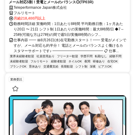
メール対応5割！受電とメールのバランス◎(TP03R)
Teleperformance Japan株式会社
フルリモート
月給218,400円以上
勤務時間詳細 実働時間：1日あたり8時間 平均勤務日数：1ヶ月あた
り20日 〜 21日 シフト制 1日あたりの実働時間：最大8時間/日 ◆7～
25時(可能な方は27時)の間で週5日/実働8時間のシフ...
仕事内容 ━━ 📅8月26日(水)在宅勤務スタート！━━ 受電がメインで
すが、メール対応も約半分！ 電話とメールのバランスよく働けるカ
スタマーサポートです♪ ━━━━━━━━━━━━━━ 📋 仕事...
業界未経験者歓迎
社員登用あり
フリーター歓迎
学歴不問
転勤なし
経験不問
未経験者歓迎
フルリモート
経験者歓迎
ネイルOK
夜間
研修あり
在宅OK
ブランクOK
育休あり
交通費支給
長期歓迎
シフト制
深夜
ピアスOK
業務委託