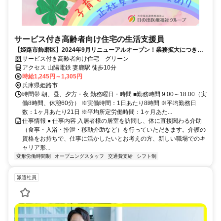
サービス付き高齢者向け住宅の生活支援員
【姫路市飾磨区】2024年9月リニューアルオープン！業務拡大につき生
活支援員（パート）を募集！
サービス付き高齢者向け住宅 グリーン
アクセス 山陽電鉄 妻鹿駅 徒歩10分
時給1,245円～1,305円
兵庫県姫路市
時間帯 朝、昼、夕方・夜 勤務曜日・時間 ■勤務時間 9:00～18:00（実
働8時間、休憩60分） ※実働時間：1日あたり8時間 ※平均勤務日
数：1ヶ月あたり21日 ※平均所定労働時間：1ヶ月あた...
仕事情報 ● 仕事内容 入居者様の居室を訪問し、体に直接関わる介助
（食事・入浴・排泄・移動介助など）を行っていただきます。介護の
資格をお持ちで、仕事に活かしたいとお考えの方、新しい職場でのキ
ャリア形...
変形労働時間制
オープニングスタッフ
交通費支給
シフト制
派遣社員