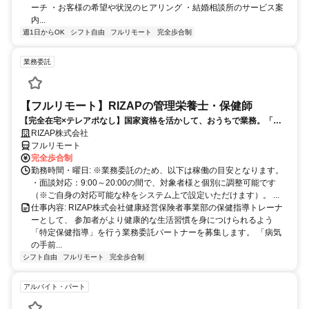
ーチ ・お客様の希望や状況のヒアリング ・結婚相談所のサービス案
内...
週1日からOK
シフト自由
フルリモート
完全歩合制
業務委託
【フルリモート】RIZAPの管理栄養士・保健師
【完全在宅×テレアポなし】国家資格を活かして、おうちで業務。「も
う一つの安心」を。主婦・Wワーカー活躍中！「平日の日中だけ」「夕
RIZAP株式会社
方以降の数時間だけ」など、生活リズムに合わせた時間調整が可能で
フルリモート
す。1件ごとの成果報酬型だから、頑張った分だけ手応えのある収入
完全歩合制
に。充実のサポート体制で、安心の在宅ワークを始めませんか？
勤務時間・曜日: ※業務委託のため、以下は稼働の目安となります。
・面談対応：9:00～20:00の間で、対象者様と個別に調整可能です
（※ご自身の対応可能な枠をシステム上で設定いただけます）。 ...
仕事内容: RIZAP株式会社健康経営保険者事業部の保健指導トレーナ
ーとして、 参加者がより健康的な生活習慣を身につけられるよう
「特定保健指導」を行う業務委託パートナーを募集します。 「病気
の手前...
シフト自由
フルリモート
完全歩合制
アルバイト・パート