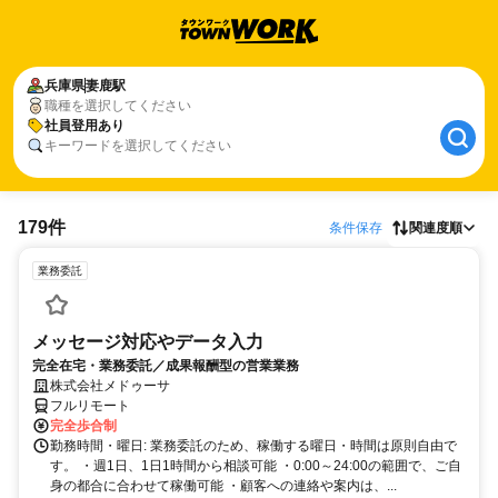
兵庫県
妻鹿駅
職種を選択してください
社員登用あり
キーワードを選択してください
179件
条件保存
関連度順
業務委託
メッセージ対応やデータ入力
完全在宅・業務委託／成果報酬型の営業業務
株式会社メドゥーサ
フルリモート
完全歩合制
勤務時間・曜日: 業務委託のため、稼働する曜日・時間は原則自由で
す。 ・週1日、1日1時間から相談可能 ・0:00～24:00の範囲で、ご自
身の都合に合わせて稼働可能 ・顧客への連絡や案内は、...