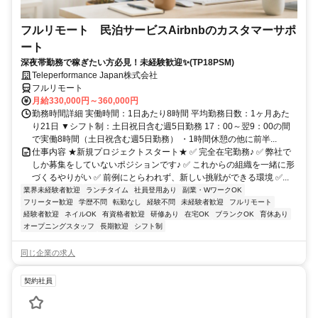
フルリモート 民泊サービスAirbnbのカスタマーサポ
ート
深夜帯勤務で稼ぎたい方必見！未経験歓迎✨(TP18PSM)
Teleperformance Japan株式会社
フルリモート
月給330,000円～360,000円
勤務時間詳細 実働時間：1日あたり8時間 平均勤務日数：1ヶ月あた
り21日 ▼シフト制：土日祝日含む週5日勤務 17：00～翌9：00の間
で実働8時間（土日祝含む週5日勤務） ・1時間休憩の他に前半...
仕事内容 ★新規プロジェクトスタート★ ✅ 完全在宅勤務♪ ✅ 弊社で
しか募集をしていないポジションです♪ ✅ これからの組織を一緒に形
づくるやりがい ✅ 前例にとらわれず、新しい挑戦ができる環境 ✅...
業界未経験者歓迎
ランチタイム
社員登用あり
副業・WワークOK
フリーター歓迎
学歴不問
転勤なし
経験不問
未経験者歓迎
フルリモート
経験者歓迎
ネイルOK
有資格者歓迎
研修あり
在宅OK
ブランクOK
育休あり
オープニングスタッフ
長期歓迎
シフト制
同じ企業の求人
契約社員