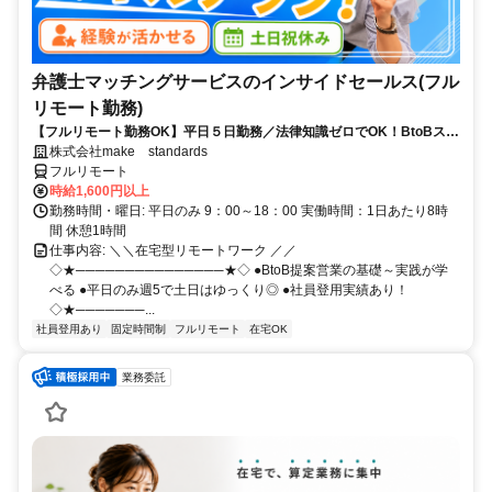
弁護士マッチングサービスのインサイドセールス(フル
リモート勤務)
【フルリモート勤務OK】平日５日勤務／法律知識ゼロでOK！BtoBスキ
ルが身につく営業職
株式会社make standards
フルリモート
時給1,600円以上
勤務時間・曜日: 平日のみ 9：00～18：00 実働時間：1日あたり8時
間 休憩1時間
仕事内容: ＼＼在宅型リモートワーク ／／
◇★───────────────★◇ ●BtoB提案営業の基礎～実践が学
べる ●平日のみ週5で土日はゆっくり◎ ●社員登用実績あり！
◇★───────...
社員登用あり
固定時間制
フルリモート
在宅OK
業務委託