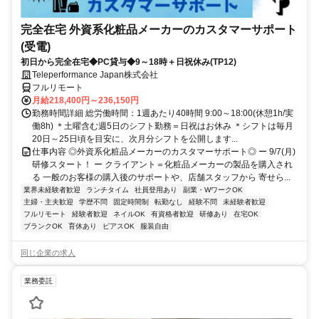
完全在宅 外資系化粧品メーカーのカスタマーサポート
(受電)
初日から完全在宅◆PC貸与◆9～18時＋日祝休み(TP12)
Teleperformance Japan株式会社
フルリモート
月給218,400円～236,150円
勤務時間詳細 総労働時間：1週あたり40時間 9:00～18:00(休憩1h/実
働8h) ＊土曜含む週5日のシフト勤務＝日祝はお休み ＊シフトは毎月
20日～25日頃を目安に、次月分シフトを公開します...
仕事内容 ◎外資系化粧品メーカーのカスタマーサポート◎ ー 9/7(月)
研修スタート！ ー クライアント＝化粧品メーカーの製品を購入され
る 一般のお客様の購入後のサポートや、店舗スタッフから 寄せら...
業界未経験者歓迎
ランチタイム
社員登用あり
副業・WワークOK
主婦・主夫歓迎
学歴不問
固定時間制
転勤なし
経験不問
未経験者歓迎
フルリモート
経験者歓迎
ネイルOK
有資格者歓迎
研修あり
在宅OK
ブランクOK
育休あり
ピアスOK
服装自由
同じ企業の求人
業務委託