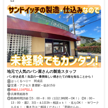
地元で人気のパン屋さんの製造スタッフ
パン好き必見！当店の一番美味しい焼きたての味を知ることから！
はっくるべりー 阿成店
交通・アクセス 妻鹿駅～徒歩15分
時給1,116円以上
兵庫県姫路市
勤務時間詳細 ①5：00～8：00（1日2.3時間～OK！） ②8：00～
13：00 ・週2、3日～＆1日3h～相談ｏｋ！ ・迄もOK！ ・Ｗワーク
もＯＫ！ ・働き方はご相談ください！ 「早朝からお...