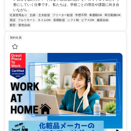
形にしていく仕事です。 私たちは、学校ごとの理念や課題に向き合
いながら...
社員登用あり
主婦・主夫歓迎
フリーター歓迎
学歴不問
車通勤OK
即日勤務OK
英語
フルリモート
ネイルOK
長期歓迎
シフト制
ピアスOK
服装自由
髪型・髪色自由
契約社員