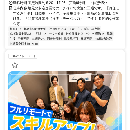
勤務時間 固定時間制 8:20～17:05（実働8時間） ＊休憩45分
仕事内容 地元の安定企業での、きれいで快適な工場です。 【お任せ
するお仕事】 自動車・バイク、産業用ロボット部品の金属加工にお
ける、 「品質管理業務（検査・データ入力）」です！ 具体的な作業
◇専...
制服あり
業界未経験者歓迎
社員登用あり
主婦・主夫歓迎
準夜勤
資格取得支援あり
長期
フリーター歓迎
社会保険あり
バイク通勤OK
早朝
午後
学歴不問
車通勤OK
固定時間制
職場見学可
経験不問
未経験者歓迎
交通費全額支給
午前
アルバイト・パート